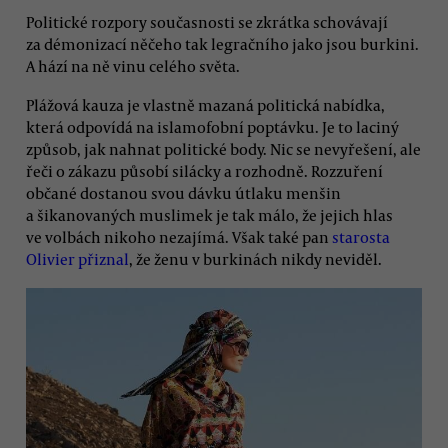
Politické rozpory současnosti se zkrátka schovávají
za démonizací něčeho tak legračního jako jsou burkini.
A hází na ně vinu celého světa.
Plážová kauza je vlastně mazaná politická nabídka,
která odpovídá na islamofobní poptávku. Je to laciný
způsob, jak nahnat politické body. Nic se nevyřešení, ale
řeči o zákazu působí silácky a rozhodně. Rozzuření
občané dostanou svou dávku útlaku menšin
a šikanovaných muslimek je tak málo, že jejich hlas
ve volbách nikoho nezajímá. Však také pan
starosta
Olivier přiznal
, že ženu v burkinách nikdy neviděl.