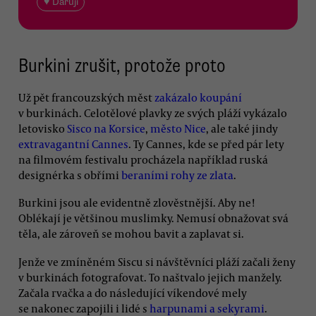
♥ Daruji
Burkini zrušit, protože proto
Už pět francouzských měst
zakázalo koupání
v burkinách. Celotělové plavky ze svých pláží vykázalo
letovisko
Sisco na Korsice
,
město Nice
, ale také jindy
extravagantní Cannes
. Ty Cannes, kde se před pár lety
na filmovém festivalu procházela například ruská
designérka s obřími
beraními rohy ze zlata
.
Burkini jsou ale evidentně zlověstnější. Aby ne!
Oblékají je většinou muslimky. Nemusí obnažovat svá
těla, ale zároveň se mohou bavit a zaplavat si.
Jenže ve zmíněném Siscu si návštěvníci pláží začali ženy
v burkinách fotografovat. To naštvalo jejich manžely.
Začala rvačka a do následující víkendové mely
se nakonec zapojili i lidé s
harpunami a sekyrami
.