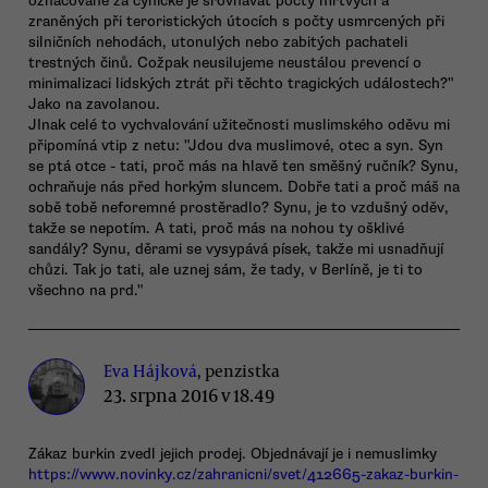
označované za cynické je srovnávat počty mrtvých a
zraněných při teroristických útocích s počty usmrcených při
silničních nehodách, utonulých nebo zabitých pachateli
trestných činů. Cožpak neusilujeme neustálou prevencí o
minimalizaci lidských ztrát při těchto tragických událostech?"
Jako na zavolanou.
JInak celé to vychvalování užitečnosti muslimského oděvu mi
připomíná vtip z netu: "Jdou dva muslimové, otec a syn. Syn
se ptá otce - tati, proč más na hlavě ten směšný ručník? Synu,
ochraňuje nás před horkým sluncem. Dobře tati a proč máš na
sobě tobě neforemné prostěradlo? Synu, je to vzdušný oděv,
takže se nepotím. A tati, proč más na nohou ty ošklivé
sandály? Synu, děrami se vysypává písek, takže mi usnadňují
chůzi. Tak jo tati, ale uznej sám, že tady, v Berlíně, je ti to
všechno na prd."
Eva Hájková
, penzistka
23. srpna 2016 v 18.49
Zákaz burkin zvedl jejich prodej. Objednávají je i nemuslimky
https://www.novinky.cz/zahranicni/svet/412665-zakaz-burkin-