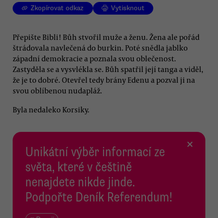
Zkopírovat odkaz
Vytisknout
Přepište Bibli! Bůh stvořil muže a ženu. Žena ale pořád
štrádovala navlečená do burkin. Poté snědla jablko
západní demokracie a poznala svou oblečenost.
Zastyděla se a vysvlékla se. Bůh spatřil její tanga a viděl,
že je to dobré. Otevřel tedy brány Edenu a pozval ji na
svou oblíbenou nudapláž.
Byla nedaleko Korsiky.
×
Unikátní výběr informací ze
světa, které v češtině
nenajdete nikde jinde.
Podpořte Deník Referendum!