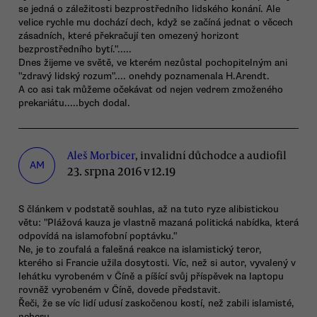
se jedná o záležitosti bezprostředního lidského konání. Ale
velice rychle mu dochází dech, když se začíná jednat o věcech
zásadních, které překračují ten omezený horizont
bezprostředního bytí.".....
Dnes žijeme ve světě, ve kterém nezůstal pochopitelným ani
"zdravý lidský rozum".... onehdy poznamenala H.Arendt.
A co asi tak můžeme očekávat od nejen vedrem zmoženého
prekariátu.....bych dodal.
Aleš Morbicer
, invalidní důchodce a audiofil
AM
23. srpna 2016 v 12.19
S článkem v podstatě souhlas, až na tuto ryze alibistickou
větu: "Plážová kauza je vlastně mazaná politická nabídka, která
odpovídá na islamofobní poptávku."
Ne, je to zoufalá a falešná reakce na islamistický teror,
kterého si Francie užila dosytosti. Víc, než si autor, vyvalený v
lehátku vyrobeném v Číně a píšící svůj příspěvek na laptopu
rovněž vyrobeném v Číně, dovede představit.
Řeči, že se víc lidí udusí zaskočenou kostí, než zabili islamisté,
neberu.