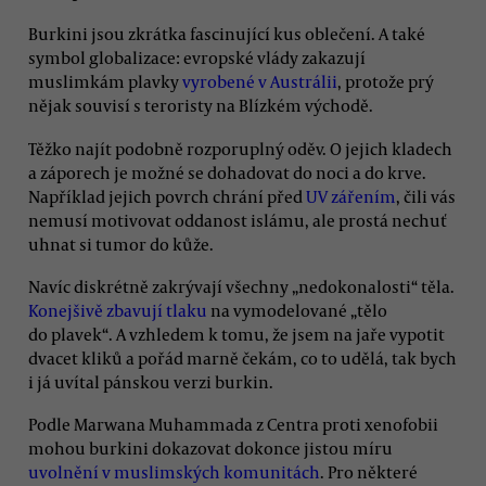
Burkini jsou zkrátka fascinující kus oblečení. A také
symbol globalizace: evropské vlády zakazují
muslimkám plavky
vyrobené v Austrálii
, protože prý
nějak souvisí s teroristy na Blízkém východě.
Těžko najít podobně rozporuplný oděv. O jejich kladech
a záporech je možné se dohadovat do noci a do krve.
Například jejich povrch chrání před
UV zářením
, čili vás
nemusí motivovat oddanost islámu, ale prostá nechuť
uhnat si tumor do kůže.
Navíc diskrétně zakrývají všechny „nedokonalosti“ těla.
Konejšivě zbavují tlaku
na vymodelované „tělo
do plavek“. A vzhledem k tomu, že jsem na jaře vypotit
dvacet kliků a pořád marně čekám, co to udělá, tak bych
i já uvítal pánskou verzi burkin.
Podle Marwana Muhammada z Centra proti xenofobii
mohou burkini dokazovat dokonce jistou míru
uvolnění v muslimských komunitách
. Pro některé