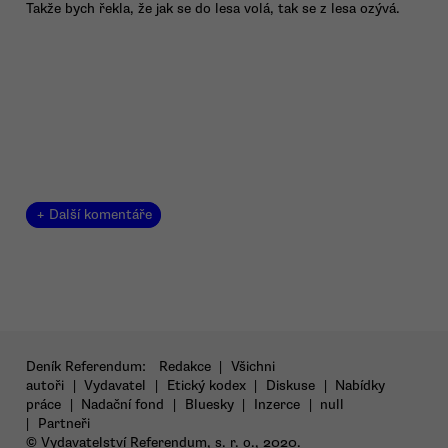
Takže bych řekla, že jak se do lesa volá, tak se z lesa ozývá.
+ Další komentáře
Deník Referendum:
Redakce
|
Všichni
autoři
|
Vydavatel
|
Etický kodex
|
Diskuse
|
Nabídky
práce
|
Nadační fond
|
Bluesky
|
Inzerce
|
null
|
Partneři
© Vydavatelství Referendum, s. r. o., 2020.