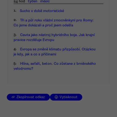
24 hod
týden
měsíc
1.
Sucho v době motoristické
2.
Tři a půl roku vládní zmocněnkyní pro Romy:
Co jsme dokázali a proč jsem odešla
3.
Ceuta jako nástroj hybridního boje. Jak krajní
pravice rozděluje Evropu
4.
Evropa se změně klimatu přizpůsobí. Otázkou
je kdy, jak a co s příčinami
5.
Hlína, asfalt, beton. Co zůstane z brněnského
velodromu?
Zkopírovat odkaz
Vytisknout