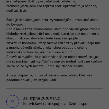
je snad jasné. Svět by vypadal jinak, kdyby ne.
Nicméně jestli jsem pro represi proti uprchlíkům já osobně,
není tak jisté.
Zcela jistě ovšem jsem proti významnějšímu pronikání islámu
do Evropy.
Podle mě je totiž momentálně islám pod vlivem globalizace v
hluboké krizi, jakou ještě nepoznal, která jen tak nepomine a
kterou nakonec dovleče všude tam, kam příjde.
Návrat ke kořenům, který takové krize vždy provází, nepřináší
z mnoha důvodů nějakou islámskou obdobu druhého
vatikánského koncilu, ale utahování šroubů.
A navíc si myslím, že je islám víc než jen náboženství, tak jak
mu rozumíme nyní my ("víc" ve smyslu mohutnosti, ne kvality).
Takže ne že bych nechtěl uprchlíky. Nechci mešity.
A to je zřejmě to, co tak strašně rovnostářům, kteří vše
podobné považují za stejné, vadí.
24. srpna 2016 v 17.21
??
Konvickovi tajni spojenci - Senft a spol.