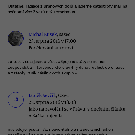
Ostatně, radiace z uranových dolů a jaderné katastrofy mají na
svědomí více životů než terorismus...
Michal Rusek
, sazeč
23. srpna 2016 v 17.00
Poděkování autorovi
za tuto zcela jasnou větu: »Spojené státy se nemusí
zodpovídat z intervencí, které uvrhly danou oblast do chaosu
a zažehly vznik násilnických skupin.«
Luděk Ševčík
, OSVČ
LŠ
23. srpna 2016 v 18.08
Jako na zavolání se v Právu, v dnešním článku
A Raška objevila
následující pasáž: "Až neuvěřitelné a na sociálních sítích