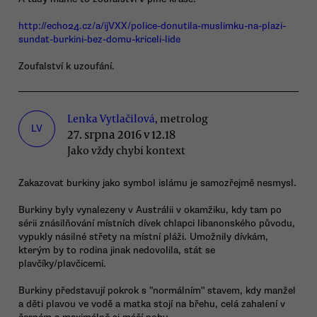
http://echo24.cz/a/ijVXX/police-donutila-muslimku-na-plazi-
sundat-burkini-bez-domu-kriceli-lide
Zoufalství k uzoufání.
Lenka Vytlačilová
, metrolog
LV
27. srpna 2016 v 12.18
Jako vždy chybí kontext
Zakazovat burkiny jako symbol islámu je samozřejmě nesmysl.
Burkiny byly vynalezeny v Austrálii v okamžiku, kdy tam po
sérii znásilňování místních dívek chlapci libanonského původu,
vypukly násilné střety na místní pláži. Umožnily dívkám,
kterým by to rodina jinak nedovolila, stát se
plavčíky/plavčicemi.
Burkiny představují pokrok s "normálním" stavem, kdy manžel
a děti plavou ve vodě a matka stojí na břehu, celá zahalení v