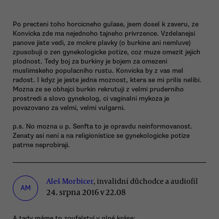
Po precteni toho horcicneho gulase, jsem dosel k zaveru, ze
Konvicka zde ma nejednoho tajneho privrzence. Vzdelanejsi
panove jiste vedi, ze mokre plavky (o burkine ani nemluve)
zpusobuji o zen gynekologicke potize, coz muze omezit jejich
plodnost. Tedy boj za burkiny je bojem za omezeni
muslimskeho populacniho rustu. Konvicka by z vas mel
radost. I kdyz je jeste jedna moznost, ktera se mi prilis nelibi.
Mozna ze se obhajci burkin rekrutuji z velmi pruderniho
prostredi a slovo gynekolog, ci vaginalni mykoza je
povazovano za velmi, velmi vulgarni.
p.s. No mozna u p. Senfta to je opravdu neinformovanost.
Zenaty asi neni a na religionistice se gynekologicke potize
patrne neprobiraji.
Aleš Morbicer
, invalidní důchodce a audiofil
AM
24. srpna 2016 v 22.08
A tady máme to zoufalství v plné kráse: