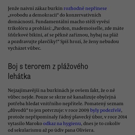
Jenže naivní zákaz burkin
rozhodně nepřinese
„svobodu a demokracii“ do konzervativních
domácností. Fundamentální macho stěží vyvěsí
trikolóru a prohlásí: „Pardon, mademoiselle, zde máte
šňůrkové bikini, ať se pěkně zaříznou, hybaj na pláž
a pozdravujte plavčíky!“ Spíš hrozí, že ženy nebudou
vycházet vůbec.
Boj s terorem z plážového
lehátka
Nejzajímavější na burkinách je ovšem fakt, že o ně
vůbec nejde. Pouze se skrze ně kanalizuje obyčejná
potřeba hledat vnitřního nepřítele. Pomatený seznam
„důvodů“ to jen potvrzuje: v roce 2009
byly podezřelé
,
protože nepřipomínaly řádný plavecký úbor, v roce 2014
vytasilo Maroko
odkaz na hygienu
, dnes je to cokoliv
od sekularismu až po údiv pana Oliviera.