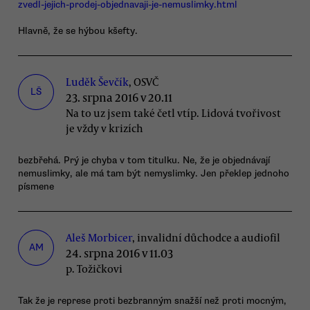
zvedl-jejich-prodej-objednavaji-je-nemuslimky.html
Hlavně, že se hýbou kšefty.
Luděk Ševčík
, OSVČ
LŠ
23. srpna 2016 v 20.11
Na to uz jsem také četl vtíp. Lidová tvořivost
je vždy v krizích
bezbřehá. Prý je chyba v tom titulku. Ne, že je objednávají
nemuslimky, ale má tam být nemyslimky. Jen překlep jednoho
písmene
Aleš Morbicer
, invalidní důchodce a audiofil
AM
24. srpna 2016 v 11.03
p. Tožičkovi
Tak že je represe proti bezbranným snažší než proti mocným,