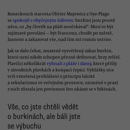
Koneckonců starosta Olivier Majewicz z Oye-Plage
se
spokojil s obyčejným údivem
: burkini jsou prostě
něco, co „by člověk na pláži neočekával“. Musí to být
zajímavé povolání — být Francouz, chodit po městě,
žasnout a zakazovat vše, nad čím mi rozum ustrne.
Jak se dalo čekat, zmateně vysvětlený zákaz burkin,
které není nikdo schopen přesně definovat, brzy zvlčel.
Plavčíci několikrát
vyhnali z pláže i dámy
, které přišly
v závodních plavkách a koupací čepici. Vyhlášky sice
vrší vznešená prohlášení o principu laïcité
a sekularismu ve veřejném prostoru, nicméně v praxi
z nich zůstala jen povinnost žen ukázat se v bikinách.
Vše, co jste chtěli vědět
o burkinách, ale báli jste
se výbuchu