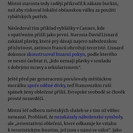
Místní starosta tedy raději přikročil k zákazu burkin,
než aby riskoval lokální občanskou válku za použití
rybářských potřeb.
Následoval tím příklad vyhlášky v Cannes, kde
s opatřením přišli jako první. Starosta David Lisnard
zakázal plavky, které prý dávají najevo náboženskou
příslušnost, zatímco Francii ohrožují teroristé. Lisnard
dokonce
zkonstruoval bizarní pokyn
, podle kterého
se nesmí čachtat ti, „kdo nemají plavky v souladu
s dobrými mravy a sekularismem“.
Ještě před pár generacemi porušovaly měšťáckou
morálku
spoře oděné dívky
, teď Francouzům ruší
spánek ženy oblečené příliš. Evropské svobodě se člověk
prostě nezavděčí.
Místní šéf odboru městských služeb se s tím už vůbec
nemazal. Prohlásil, že
nezakázaly náboženské symboly
,
ale „ostentativní oblečení, které odkazuje ke vztahu
k teroristickým hnutím, jež jsou s námi ve válce“. Jako