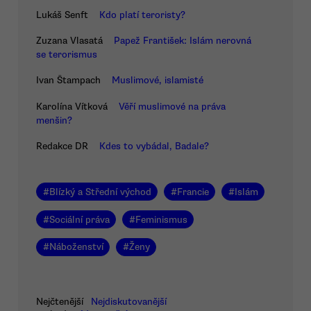
Lukáš Senft
Kdo platí teroristy?
Zuzana Vlasatá
Papež František: Islám nerovná
se terorismus
Ivan Štampach
Muslimové, islamisté
Karolína Vítková
Věří muslimové na práva
menšin?
Redakce DR
Kdes to vybádal, Badale?
#
Blízký a Střední východ
#
Francie
#
Islám
#
Sociální práva
#
Feminismus
#
Náboženství
#
Ženy
Nejčtenější
Nejdiskutovanější