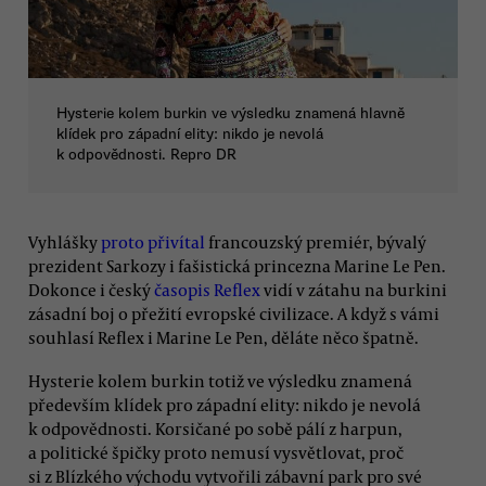
Hysterie kolem burkin ve výsledku znamená hlavně
klídek pro západní elity: nikdo je nevolá
k odpovědnosti. Repro DR
Vyhlášky
proto přivítal
francouzský premiér, bývalý
prezident Sarkozy i fašistická princezna Marine Le Pen.
Dokonce i český
časopis Reflex
vidí v zátahu na burkini
zásadní boj o přežití evropské civilizace. A když s vámi
souhlasí Reflex i Marine Le Pen, děláte něco špatně.
Hysterie kolem burkin totiž ve výsledku znamená
především klídek pro západní elity: nikdo je nevolá
k odpovědnosti. Korsičané po sobě pálí z harpun,
a politické špičky proto nemusí vysvětlovat, proč
si z Blízkého východu vytvořili zábavní park pro své