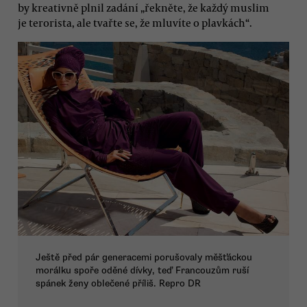
by kreativně plnil zadání „řekněte, že každý muslim
je terorista, ale tvařte se, že mluvíte o plavkách“.
Ještě před pár generacemi porušovaly měšťáckou
morálku spoře oděné dívky, teď Francouzům ruší
spánek ženy oblečené příliš. Repro DR