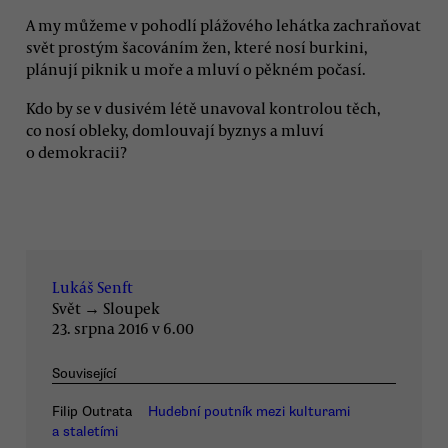
A my můžeme v pohodlí plážového lehátka zachraňovat
svět prostým šacováním žen, které nosí burkini,
plánují piknik u moře a mluví o pěkném počasí.
Kdo by se v dusivém létě unavoval kontrolou těch,
co nosí obleky, domlouvají byznys a mluví
o demokracii?
Lukáš Senft
Svět
→
Sloupek
23. srpna 2016 v 6.00
Související
Filip Outrata
Hudební poutník mezi kulturami
a staletími