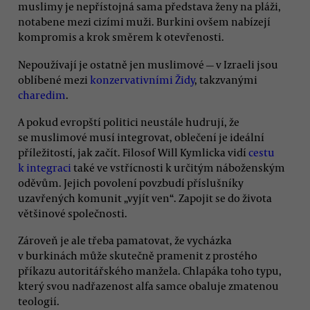
muslimy je nepřístojná sama představa ženy na pláži,
notabene mezi cizími muži. Burkini ovšem nabízejí
kompromis a krok směrem k otevřenosti.
Nepoužívají je ostatně jen muslimové — v Izraeli jsou
oblíbené mezi
konzervativními Židy
, takzvanými
charedim
.
A pokud evropští politici neustále hudrují, že
se muslimové musí integrovat, oblečení je ideální
příležitostí, jak začít. Filosof Will Kymlicka vidí
cestu
k integraci
také ve vstřícnosti k určitým náboženským
oděvům. Jejich povolení povzbudí příslušníky
uzavřených komunit „vyjít ven“. Zapojit se do života
většinové společnosti.
Zároveň je ale třeba pamatovat, že vycházka
v burkinách může skutečně pramenit z prostého
příkazu autoritářského manžela. Chlapáka toho typu,
který svou nadřazenost alfa samce obaluje zmatenou
teologií.