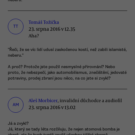
Tomáš Tožička
TT
23. srpna 2016 v 12.35
Aha?
"Řeči, že se víc lidí udusí zaskočenou kostí, než zabili islamisté,
neberu."
A proč? Protože jste použil nesmyslné přirovnání? Nebo
proto, že nebezpečí, jako automobilismus, znečištění, jedovaté
potraviny, prodej zbraní jsou něco, na co jste si zvykl?
Aleš Morbicer
, invalidní důchodce a audiofil
AM
23. srpna 2016 v 13.02
Já a zvykl?
Já, který se tady léta rozčiluju, že nejen atomová bomba je
zbraň, ale že bych tvrdě zrušil všechny těžké zbraně