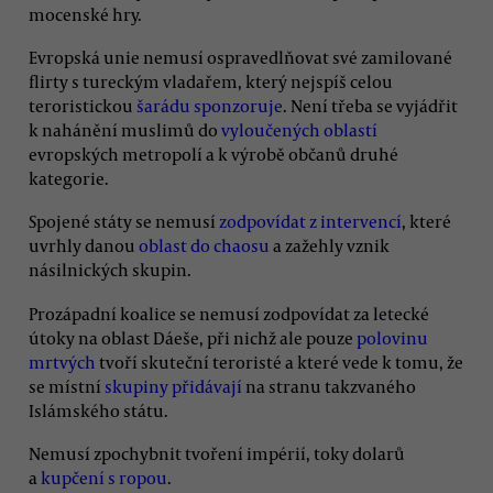
mocenské hry.
Evropská unie nemusí ospravedlňovat své zamilované
flirty s tureckým vladařem, který nejspíš celou
teroristickou
šarádu sponzoruje
. Není třeba se vyjádřit
k nahánění muslimů do
vyloučených oblastí
evropských metropolí a k výrobě občanů druhé
kategorie.
Spojené státy se nemusí
zodpovídat z intervencí
, které
uvrhly danou
oblast do chaosu
a zažehly vznik
násilnických skupin.
Prozápadní koalice se nemusí zodpovídat za letecké
útoky na oblast Dáeše, při nichž ale pouze
polovinu
mrtvých
tvoří skuteční teroristé a které vede k tomu, že
se místní
skupiny přidávají
na stranu takzvaného
Islámského státu.
Nemusí zpochybnit tvoření impérií, toky dolarů
a
kupčení s ropou
.