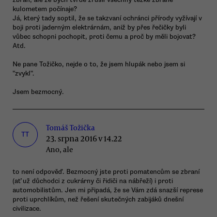
kulometem počínaje?
Já, který tady soptil, že se takzvaní ochránci přírody vyžívají v
boji proti jaderným elektrárnám, aniž by přes řečičky byli
vůbec schopni pochopit, proti čemu a proč by měli bojovat?
Atd.
Ne pane Tožičko, nejde o to, že jsem hlupák nebo jsem si
"zvykl".
Jsem bezmocný.
Tomáš Tožička
TT
23. srpna 2016 v 14.22
Ano, ale
to není odpověď. Bezmocný jste proti pomatencům se zbraní
(ať už důchodci z cukrárny či řidiči na nábřeží) i proti
automobilistům. Jen mi připadá, že se Vám zdá snazší represe
proti uprchlíkům, než řešení skutečných zabijáků dnešní
civilizace.