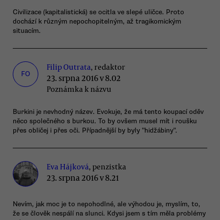
Civilizace (kapitalistická) se ocitla ve slepé uličce. Proto
dochází k různým nepochopitelným, až tragikomickým
situacím.
Filip Outrata
, redaktor
FO
23. srpna 2016 v 8.02
Poznámka k názvu
Burkini je nevhodný název. Evokuje, že má tento koupací oděv
něco společného s burkou. To by ovšem musel mít i roušku
přes obličej i přes oči. Případnější by byly "hidžábiny".
Eva Hájková
, penzistka
23. srpna 2016 v 8.21
Nevím, jak moc je to nepohodlné, ale výhodou je, myslím, to,
že se člověk nespálí na slunci. Kdysi jsem s tím měla problémy