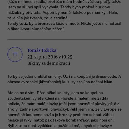
(kůže mi hned zrudla, protože mám hodně světlou pleť), takže
jsem se slunci spíš vyhýbala. Tehdy bych možná burkiny/
hidžábiny přivítala. Aspoň by neměl kdekdo poznámky : Hele,
ta je bílá jak tvaroh, to je strašné...
Tehdy totiž byla bronzová kůže v módě. Nikdo ještě nic netušil
o škodlivosti slunečního záření.
Tomáš Tožička
TT
23. srpna 2016 v 10.25
Bikiny za demokracii
To by se jeden umlátil smíchy. Už i na koupání je dress-code. A
obrana evropské (křesťanské) kultury stojí na nošení bikin.
Ale co se divím. Před několika lety jsem se koupal na
studentském výletě kdesi na Floridě a málem mě zatkla
policie, že mám malé plavky (měl jsem normální plavky ještě z
Trioly, žádné sportovní plavčičky). řekl jsem jim, že v Evropě se
normálně koupeme nazí a je hrozný problém sehnat vůbec
nějaké plavky, natož pak takové bombarďáky, jako nosí oni.
Byli z toho dost vyděšení a požádali mě, abych si plavky v