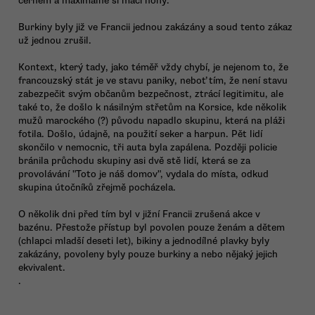
černém a maximálně si máčí nohy.
Burkiny byly již ve Francii jednou zakázány a soud tento zákaz
už jednou zrušil.
Kontext, který tady, jako téměř vždy chybí, je nejenom to, že
francouzský stát je ve stavu paniky, neboť tím, že není stavu
zabezpečit svým občanům bezpečnost, ztrácí legitimitu, ale
také to, že došlo k násilným střetům na Korsice, kde několik
mužů marockého (?) původu napadlo skupinu, která na pláži
fotila. Došlo, údajně, na použití seker a harpun. Pět lidí
skončilo v nemocnic, tři auta byla zapálena. Později policie
bránila průchodu skupiny asi dvě stě lidí, která se za
provolávání "Toto je náš domov", vydala do místa, odkud
skupina útočníků zřejmě pocházela.
O několik dni před tím byl v jižní Francii zrušená akce v
bazénu. Přestože přístup byl povolen pouze ženám a dětem
(chlapci mladší deseti let), bikiny a jednodílné plavky byly
zakázány, povoleny byly pouze burkiny a nebo nějaký jejich
ekvivalent.
.