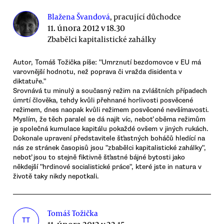
Blažena Švandová
, pracující důchodce
11. února 2012 v 18.30
Zbabělci kapitalistické zahálky
Autor, Tomáš Tožička píše: "Umrznutí bezdomovce v EU má
varovnější hodnotu, než poprava či vražda disidenta v
diktatuře."
Srovnává tu minulý a současný režim na zvláštních případech
úmrtí člověka, tehdy kvůli přehnané horlivosti posvěcené
režimem, dnes naopak kvůli režimem posvěcené nevšímavosti.
Myslím, že těch paralel se dá najít víc, neboť oběma režimům
je společná kumulace kapitálu pokaždé ovšem v jiných rukách.
Dokonale upravení představitele šťastných boháčů hledící na
nás ze stránek časopisů jsou "zbabělci kapitalistické zahálky",
neboť jsou to stejně fiktivně šťastné bájné bytosti jako
někdejší "hrdinové socialistické práce", které jste in natura v
životě taky nikdy nepotkali.
Tomáš Tožička
TT