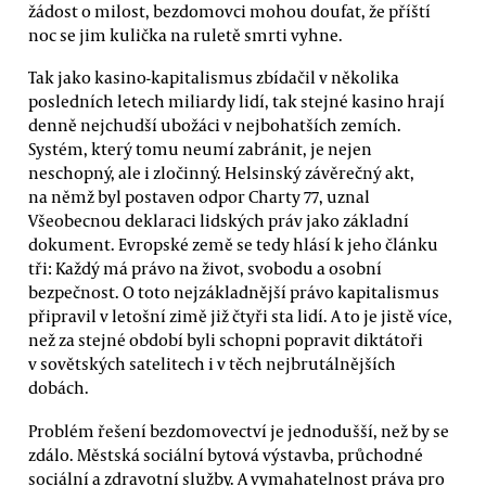
žádost o milost, bezdomovci mohou doufat, že příští
noc se jim kulička na ruletě smrti vyhne.
Tak jako kasino-kapitalismus zbídačil v několika
posledních letech miliardy lidí, tak stejné kasino hrají
denně nejchudší ubožáci v nejbohatších zemích.
Systém, který tomu neumí zabránit, je nejen
neschopný, ale i zločinný. Helsinský závěrečný akt,
na němž byl postaven odpor Charty 77, uznal
Všeobecnou deklaraci lidských práv jako základní
dokument. Evropské země se tedy hlásí k jeho článku
tři: Každý má právo na život, svobodu a osobní
bezpečnost. O toto nejzákladnější právo kapitalismus
připravil v letošní zimě již čtyři sta lidí. A to je jistě více,
než za stejné období byli schopni popravit diktátoři
v sovětských satelitech i v těch nejbrutálnějších
dobách.
Problém řešení bezdomovectví je jednodušší, než by se
zdálo. Městská sociální bytová výstavba, průchodné
sociální a zdravotní služby. A vymahatelnost práva pro