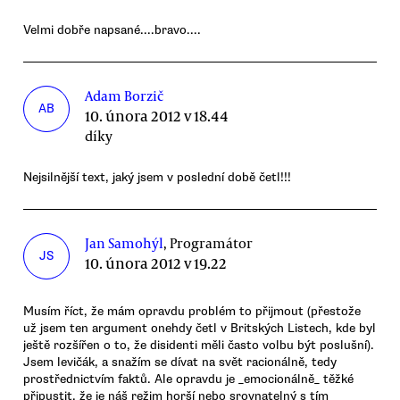
Velmi dobře napsané....bravo....
Adam Borzič
AB
10. února 2012 v 18.44
díky
Nejsilnější text, jaký jsem v poslední době četl!!!
Jan Samohýl
, Programátor
JS
10. února 2012 v 19.22
Musím říct, že mám opravdu problém to přijmout (přestože
už jsem ten argument onehdy četl v Britských Listech, kde byl
ještě rozšířen o to, že disidenti měli často volbu být poslušní).
Jsem levičák, a snažím se dívat na svět racionálně, tedy
prostřednictvím faktů. Ale opravdu je _emocionálně_ těžké
připustit, že je náš režim horší nebo srovnatelný s tím