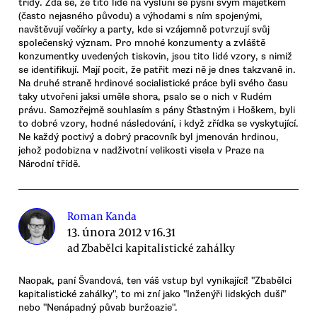
třídy. Zdá se, že tito lidé na výsluní se pyšní svým majetkem
(často nejasného původu) a výhodami s ním spojenými,
navštěvují večírky a party, kde si vzájemně potvrzují svůj
společenský význam. Pro mnohé konzumenty a zvláště
konzumentky uvedených tiskovin, jsou tito lidé vzory, s nimiž
se identifikují. Mají pocit, že patřit mezi ně je dnes takzvaně in.
Na druhé straně hrdinové socialistické práce byli svého času
taky utvořeni jaksi uměle shora, psalo se o nich v Rudém
právu. Samozřejmě souhlasím s pány Šťastným i Hoškem, byli
to dobré vzory, hodné následování, i když zřídka se vyskytující.
Ne každý poctivý a dobrý pracovník byl jmenován hrdinou,
jehož podobizna v nadživotní velikosti visela v Praze na
Národní třídě.
Roman Kanda
13. února 2012 v 16.31
ad Zbabělci kapitalistické zahálky
Naopak, paní Švandová, ten váš vstup byl vynikající! "Zbabělci
kapitalistické zahálky", to mi zní jako "Inženýři lidských duší"
nebo "Nenápadný půvab buržoazie".