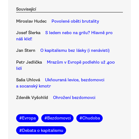
Související
Miroslav Hudec
Povolené oběti brutality
Josef Šlerka
S ledem nebo na grilu? Hlavně pro
náš klid!
Jan Stern
O kapitalismu bez lásky (i nenávisti)
Petr Jedlička
Mrazům v Evropě podlehlo už 400
lidí
Saša Uhlová
Ukňouraná levice, bezdomovci
a socanský kmotr
Zdeněk Vyšohlíd
Ohrožení bezdomovci
#
Evropa
#
Bezdomovci
#
Chudoba
#
Debata o kapitalismu