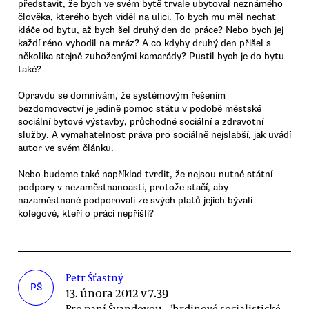
představit, že bych ve svém bytě trvale ubytoval neznámého
člověka, kterého bych viděl na ulici. To bych mu měl nechat
kláče od bytu, až bych šel druhý den do práce? Nebo bych jej
každí réno vyhodil na mráz? A co kdyby druhý den přišel s
několika stejně zuboženými kamarády? Pustil bych je do bytu
také?
Opravdu se domnívám, že systémovým řešením
bezdomovectví je jedině pomoc státu v podobě městské
sociální bytové výstavby, průchodné sociální a zdravotní
služby. A vymahatelnost práva pro sociálně nejslabší, jak uvádí
autor ve svém článku.
Nebo budeme také například tvrdit, že nejsou nutné státní
podpory v nezaměstnanoasti, protože stačí, aby
nazaměstnané podporovali ze svých platů jejich bývalí
kolegové, kteří o práci nepřišli?
Petr Šťastný
PŠ
13. února 2012 v 7.39
Pro paní Švandovou - "hrdinové socialistické