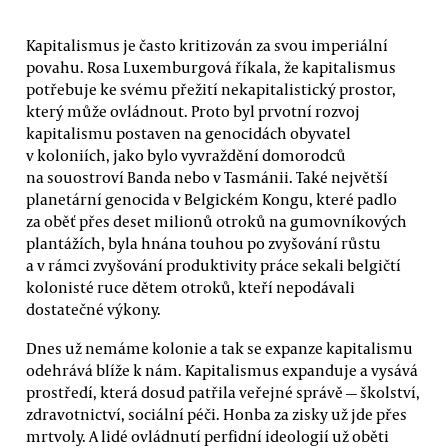
Kapitalismus je často kritizován za svou imperiální
povahu. Rosa Luxemburgová říkala, že kapitalismus
potřebuje ke svému přežití nekapitalistický prostor,
který může ovládnout. Proto byl prvotní rozvoj
kapitalismu postaven na genocidách obyvatel
v koloniích, jako bylo vyvraždění domorodců
na souostroví Banda nebo v Tasmánii. Také největší
planetární genocida v Belgickém Kongu, které padlo
za oběť přes deset milionů otroků na gumovníkových
plantážích, byla hnána touhou po zvyšování růstu
a v rámci zvyšování produktivity práce sekali belgičtí
kolonisté ruce dětem otroků, kteří nepodávali
dostatečné výkony.
Dnes už nemáme kolonie a tak se expanze kapitalismu
odehrává blíže k nám. Kapitalismus expanduje a vysává
prostředí, která dosud patřila veřejné správě — školství,
zdravotnictví, sociální péči. Honba za zisky už jde přes
mrtvoly. A lidé ovládnutí perfidní ideologií už oběti