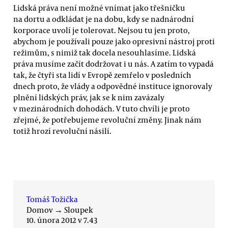
Lidská práva není možné vnímat jako třešničku
na dortu a odkládat je na dobu, kdy se nadnárodní
korporace uvolí je tolerovat. Nejsou tu jen proto,
abychom je používali pouze jako opresivní nástroj proti
režimům, s nimiž tak docela nesouhlasíme. Lidská
práva musíme začít dodržovat i u nás. A zatím to vypadá
tak, že čtyři sta lidí v Evropě zemřelo v posledních
dnech proto, že vlády a odpovědné instituce ignorovaly
plnění lidských práv, jak se k nim zavázaly
v mezinárodních dohodách. V tuto chvíli je proto
zřejmé, že potřebujeme revoluční změny. Jinak nám
totiž hrozí revoluční násilí.
Tomáš Tožička
Domov
→
Sloupek
10. února 2012 v 7.43