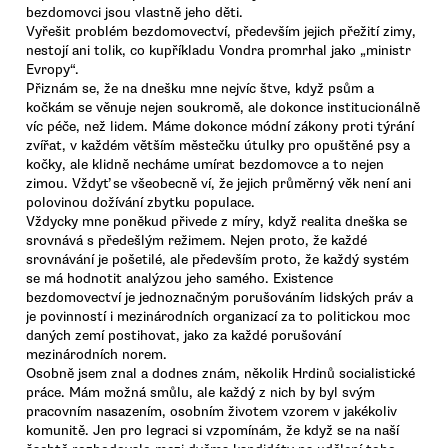
bezdomovci jsou vlastně jeho děti.
Vyřešit problém bezdomovectví, především jejich přežití zimy,
nestojí ani tolik, co kupříkladu Vondra promrhal jako „ministr
Evropy“.
Přiznám se, že na dnešku mne nejvíc štve, když psům a
kočkám se věnuje nejen soukromě, ale dokonce institucionálně
víc péče, než lidem. Máme dokonce módní zákony proti týrání
zvířat, v každém větším městečku útulky pro opuštěné psy a
kočky, ale klidně necháme umírat bezdomovce a to nejen
zimou. Vždyť se všeobecně ví, že jejich průměrný věk není ani
polovinou dožívání zbytku populace.
Vždycky mne poněkud přivede z míry, když realita dneška se
srovnává s předešlým režimem. Nejen proto, že každé
srovnávání je pošetilé, ale především proto, že každý systém
se má hodnotit analýzou jeho samého. Existence
bezdomovectví je jednoznačným porušováním lidských práv a
je povinností i mezinárodních organizací za to politickou moc
daných zemí postihovat, jako za každé porušování
mezinárodních norem.
Osobně jsem znal a dodnes znám, několik Hrdinů socialistické
práce. Mám možná smůlu, ale každý z nich by byl svým
pracovním nasazením, osobním životem vzorem v jakékoliv
komunitě. Jen pro legraci si vzpomínám, že když se na naší