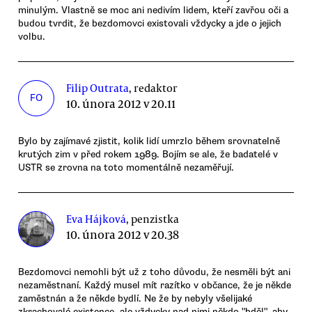
minulým. Vlastně se moc ani nedivím lidem, kteří zavřou oči a
budou tvrdit, že bezdomovci existovali vždycky a jde o jejich
volbu.
Filip Outrata
, redaktor
FO
10. února 2012 v 20.11
Bylo by zajímavé zjistit, kolik lidí umrzlo během srovnatelně
krutých zim v před rokem 1989. Bojím se ale, že badatelé v
USTR se zrovna na toto momentálně nezaměřují.
Eva Hájková
, penzistka
10. února 2012 v 20.38
Bezdomovci nemohli být už z toho důvodu, že nesměli být ani
nezaměstnaní. Každý musel mít razítko v občance, že je někde
zaměstnán a že někde bydlí. Ne že by nebyly všelijaké
zkrachovalé existence, ale vždycky nad nimi někdo "bděl", aby