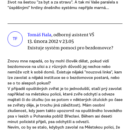
život na šestou "za byt a za stravu". A tak mi Vaše paralela s
"úspěšnými" hrdiny dnešního systému nepřijde marná...
Tomáš Fiala
, odborný asistent VŠ
TF
13. února 2012 v 23.05
Existuje systém pomoci pro bezdomovce?
Znovu mne napadá, co by mohl člověk dělat, pokud vidí
bezdomovce na ulici a z různých důvodů jej nechce nebo
nemůže vzít k sobě domů. Existuje nějaká "nouzová linka", kam
lze zavolat a nějaká instituce se o bezdomovce postará, nebo
se o to alespoň pokusí?
V případě opuštěných zvířat je to jednodušší, stačí prý zavolat
například na městskou policii, které zvíře odchytí a odveze
majiteli či do útulku (co se potom v některých útulcích po čase
se zvířaty děje, je trochu jiná záležitost). Mám osobní
zkušenost, kdy jsem takto upozornil na opuštěného loveckého
psa v lesích u Pohanska poblíž Břeclavi. Během asi deseti
minut policisté přijeli, psa odchytili a odvezli.
Nevím, co by se stalo, kdybych zavolal na Městskou polici, že