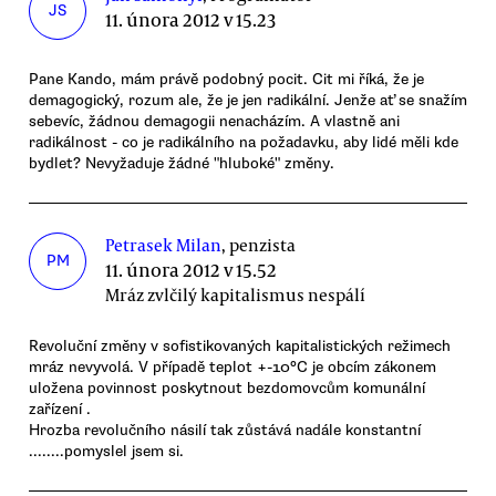
JS
11. února 2012 v 15.23
Pane Kando, mám právě podobný pocit. Cit mi říká, že je
demagogický, rozum ale, že je jen radikální. Jenže ať se snažím
sebevíc, žádnou demagogii nenacházím. A vlastně ani
radikálnost - co je radikálního na požadavku, aby lidé měli kde
bydlet? Nevyžaduje žádné "hluboké" změny.
Petrasek Milan
, penzista
PM
11. února 2012 v 15.52
Mráz zvlčilý kapitalismus nespálí
Revoluční změny v sofistikovaných kapitalistických režimech
mráz nevyvolá. V případě teplot +-10°C je obcím zákonem
uložena povinnost poskytnout bezdomovcům komunální
zařízení .
Hrozba revolučního násilí tak zůstává nadále konstantní
........pomyslel jsem si.