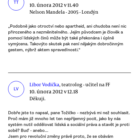
TT
10. února 2012 v 11.40
Nelson Mandela - 2005 - Londýn
„Podobně jako otroctví nebo apartheid, ani chudoba není nic
přirozeného a nezměnitelného. Jejím původcem je člověk a
pomocí lidských činů může být také překonána i úplně
vymýcena. Takovýto skutek pak není nějakým dobročinným
gestem, nýbrž aktem spravedlnosti.“
Libor Vodička
, teatrolog - učitel na FF
LV
10. února 2012 v 12.18
Děkuji.
Dobře jste to napsal, pane Tožičko - nezbývá mi než souhlasit.
Proč mám již mnoho let ten nepříjemný pocit, jako by nás
systém nutil oddělovat lidská a sociální práva a stavět je proti
sobě? Buď - anebo...
Jsem pro revoluční změny právě proto, že se obávám