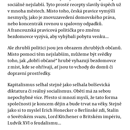
sociálně nejslabší. Tyto prosté recepty slavily úspěch už
v mnoha městech. Místo toho, česká pravice vymýšlí
nesmysly, jako je znovuzavedení domovského práva,
nebo koncentrák rovnou u spalovny odpadků.
A francouzská pravicová politička pro změnu
bezdomovce vyzývá, aby vyhýbali pobytu venku...
Ale zhrublí politici jsou jen obrazem zhrublých občanů.
Místo pomoci těm nejslabším, můžeme být svědky
toho, jak „dobří občané“ hrubě vyhazují bezdomovce
z míst, kde se ohřívají, ať jsou to vchody do domů či
dopravní prostředky.
Kapitalismus selhal stejně jako selhala bolševická
diktatura či reálný socialismus. Obětí má za sebou
nepochybně více. Přesto si mnozí myslí, že tato forma
společnosti je koncem dějin a bude trvat na věky. Stejně
jako si to myslel Erich Honecker o Berlínské zdi, Stalin
o Sovětském svazu, Lord Kitchener o Britském impériu,
Ludvík XVI o feudalismu...