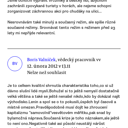
Jsme ochotni vypravit vrtulníky a desítky lidí, abychom
zachránili zpovykané turisty v horách, ale nejsme schopni
zorganizovat záchrannou akci pro chudáky na ulici...
Nesrovnávám také minulý a současný režim, ale spíše různé
současné režimy. Srovnávat tento režim s režimem před 23
lety mi nepřijde relevantní.
Boris Valníček
, vědecký pracovník vv
BV
12. února 2012 v 13.11
Nelze než souhlasit
Je to celkem kvalitní shrnutía charakteristika toho,co si už
dávno slušní lidé myslí.Bohužel si to ještě nemyslí dostatečně
velká většina a také se ještě nenašel nikdo,kdo by dokázal najít
východisko.Lenin a spol se o to pokusili,úspěch byl časově a
místně omezen.Pravděpodobně musí dojít ke zhroucení
kapitalizmu "samovolně"vesvětovém měřítku,pak snad by
bylamožná náprava.Současná krize je toho náznakem,ale ještě
to není ono.Negativně také asi působí neustálý nárůst