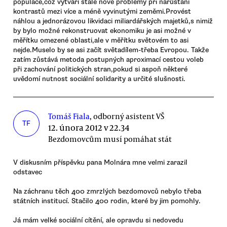
populace,což vytváří stále nové problémy při narůstání
kontrastů mezi více a méně vyvinutými zeměmi.Provést
náhlou a jednorázovou likvidaci miliardářských majetků,s nimiž
by bylo možné rekonstruovat ekonomiku je asi možné v
měřítku omezené oblasti,ale v měřítku světovém to asi
nejde.Muselo by se asi začít světadílem-třeba Evropou. Takže
zatím zůstává metoda postupných aproximací cestou voleb
při zachování politických stran,pokud si aspoň některé
uvědomí nutnost sociální solidarity a určité slušnosti.
Tomáš Fiala
, odborný asistent VŠ
TF
12. února 2012 v 22.34
Bezdomovcům musí pomáhat stát
V diskusním příspěvku pana Molnára mne velmi zarazil
odstavec
Na záchranu těch 400 zmrzlých bezdomovců nebylo třeba
státních institucí. Stačilo 400 rodin, které by jim pomohly.
Já mám velké sociální cítění, ale opravdu si nedovedu