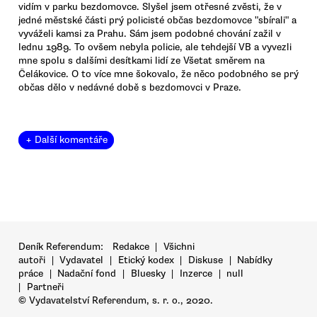
vidím v parku bezdomovce. Slyšel jsem otřesné zvěsti, že v
jedné městské části prý policisté občas bezdomovce "sbírali" a
vyváželi kamsi za Prahu. Sám jsem podobné chování zažil v
lednu 1989. To ovšem nebyla policie, ale tehdejší VB a vyvezli
mne spolu s dalšími desítkami lidí ze Všetat směrem na
Čelákovice. O to více mne šokovalo, že něco podobného se prý
občas dělo v nedávné době s bezdomovci v Praze.
+ Další komentáře
Deník Referendum:
Redakce
|
Všichni
autoři
|
Vydavatel
|
Etický kodex
|
Diskuse
|
Nabídky
práce
|
Nadační fond
|
Bluesky
|
Inzerce
|
null
|
Partneři
© Vydavatelství Referendum, s. r. o., 2020.