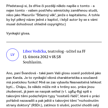
Představuji si, že dříve či později někdo napíše o tomto - a
nejen tomto - vašem postřehu sémioticky zaměřenou studii,
něco jako Macurův "Šťastný věk", jenže o kapitalismu. A tohle
by byl pěkný název jedné z kapitol, i když autor by se s vámi
musel dohodnout ohledně copyrightu:)
Vynikající glosa.
Libor Vodička
, teatrolog - učitel na FF
LV
13. února 2012 v 18.58
Souhlasím.
Ano, paní Švandová - také jsem Vaši glosu ocenil podobně jako
pan Kanda. Je to vynikající věcná charakteristika a současně
má poetickou funkci! Mně se zas vybavila Nesnesitelná lehkost
bytí... Chápu, že někdo může mít s hrdiny soc. práce jinou
zkušenost, já jsem se naopak setkal (v l. 1984-89) spíš s
takovými těmi podezřelými typy "nositelů řádů", které o práci
pořádně nezavadili a pak ještě s takovými těmi "rozhodnutím
strany doktory" (RSDr.), zatímco ti slušní, poctiví chodili celý