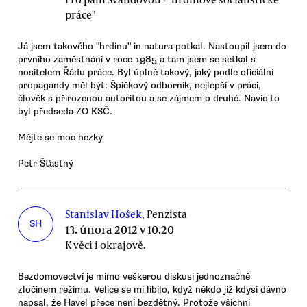
práce"
Já jsem takového "hrdinu" in natura potkal. Nastoupil jsem do
prvního zaměstnání v roce 1985 a tam jsem se setkal s
nositelem Řádu práce. Byl úplně takový, jaký podle oficiální
propagandy měl být: Špičkový odborník, nejlepší v práci,
člověk s přirozenou autoritou a se zájmem o druhé. Navíc to
byl předseda ZO KSČ.
Mějte se moc hezky
Petr Šťastný
Stanislav Hošek
, Penzista
SH
13. února 2012 v 10.20
K věci i okrajově.
Bezdomovectví je mimo veškerou diskusi jednoznačně
zločinem režimu. Velice se mi líbilo, když někdo již kdysi dávno
napsal, že Havel přece není bezdětný. Protože všichni