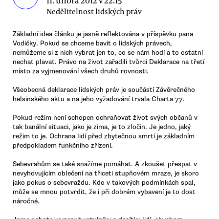
11. února 2012 v 22.15
Nedělitelnost lidských práv
Základní idea článku je jasně reflektována v příspěvku pana
Vodičky. Pokud se chceme bavit o lidských právech,
nemůžeme si z nich vybrat jen to, co se nám hodí a to ostatní
nechat plavat. Právo na život zařadili tvůrci Deklarace na třetí
místo za vyjmenování všech druhů rovnosti.
Všeobecná deklarace lidských práv je součástí Závěrečného
helsinského aktu a na jeho vyžadování trvala Charta 77.
Pokud režim není schopen ochraňovat život svých občanů v
tak banální situaci, jako je zima, je to zločin. Je jedno, jaký
režim to je. Ochrana lidí před zbytečnou smrtí je základním
předpokladem funkčního zřízení.
Sebevrahům se také snažíme pomáhat. A zkoušet přespat v
nevyhovujícím oblečení na třiceti stupňovém mraze, je skoro
jako pokus o sebevraždu. Kdo v takových podmínkách spal,
může se mnou potvrdit, že i při dobrém vybavení je to dost
náročné.