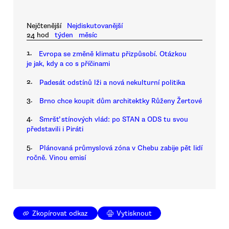
Nejčtenější
Nejdiskutovanější
24 hod
týden
měsíc
1.
Evropa se změně klimatu přizpůsobí. Otázkou
je jak, kdy a co s příčinami
2.
Padesát odstínů lži a nová nekulturní politika
3.
Brno chce koupit dům architektky Růženy Žertové
4.
Smršť stínových vlád: po STAN a ODS tu svou
představili i Piráti
5.
Plánovaná průmyslová zóna v Chebu zabije pět lidí
ročně. Vinou emisí
Zkopírovat odkaz
Vytisknout