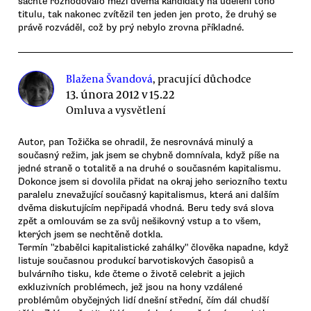
šachtě rozhodovalo mezi dvěma kandidáty na udělení toho
titulu, tak nakonec zvítězil ten jeden jen proto, že druhý se
právě rozváděl, což by prý nebylo zrovna příkladné.
Blažena Švandová
, pracující důchodce
13. února 2012 v 15.22
Omluva a vysvětlení
Autor, pan Tožička se ohradil, že nesrovnává minulý a
současný režim, jak jsem se chybně domnívala, když píše na
jedné straně o totalitě a na druhé o současném kapitalismu.
Dokonce jsem si dovolila přidat na okraj jeho seriozního textu
paralelu znevažující současný kapitalismus, která ani dalším
dvěma diskutujícím nepřipadá vhodná. Beru tedy svá slova
zpět a omlouvám se za svůj nešikovný vstup a to všem,
kterých jsem se nechtěně dotkla.
Termín "zbabělci kapitalistické zahálky" člověka napadne, když
listuje současnou produkcí barvotiskových časopisů a
bulvárního tisku, kde čteme o životě celebrit a jejich
exkluzivních problémech, jež jsou na hony vzdálené
problémům obyčejných lidí dnešní střední, čím dál chudší