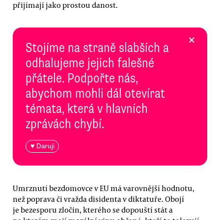
přijímají jako prostou danost.
×
Stojíme na straně slabších a
odhalujeme jejich falešné
přátele. Podpořte nás,
abychom mohli dál otevírat
témata, která v hlavních
zprávách chybí.
♥ Daruji
Umrznutí bezdomovce v EU má varovnější hodnotu,
než poprava či vražda disidenta v diktatuře. Obojí
je bezesporu zločin, kterého se dopouští stát a