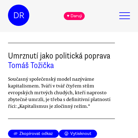
DR
♥ Daruji
Umrznutí jako politická poprava
Tomáš Tožička
Současný společenský model nazýváme
kapitalismem. Tváří v tvář čtyřem stům
evropských mrtvých chudých, kteří naprosto
zbytečně umrzli, je třeba s definitivní platností
říci: „Kapitalismus je zločinný režim.“
Zkopírovat odkaz
Vytisknout