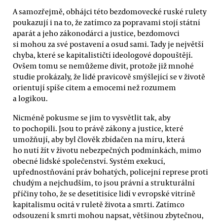
A samozřejmě, obhájci této bezdomovecké ruské rulety
poukazují i na to, že zatímco za popravami stojí státní
aparát a jeho zákonodárci a justice, bezdomovci
si mohou za své postavení a osud sami. Tady je největší
chyba, které se kapitalističtí ideologové dopouštějí.
Ovšem tomu se nemůžeme divit, protože již mnohé
studie prokázaly, že lidé pravicově smýšlející se v životě
orientují spíše citem a emocemi než rozumem
a logikou.
Nicméně pokusme se jim to vysvětlit tak, aby
to pochopili. Jsou to právě zákony a justice, které
umožňují, aby byl člověk zbídačen na míru, která
ho nutí žít v životu nebezpečných podmínkách, mimo
obecné lidské společenství. Systém exekucí,
upřednostňování práv bohatých, policejní represe proti
chudým a nejchudším, to jsou právní a strukturální
příčiny toho, že se desetitisíce lidí v evropské vitríně
kapitalismu ocitá v ruletě života a smrti. Zatímco
odsouzení k smrti mohou napsat, většinou zbytečnou,