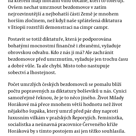
na kterém mají morální vinu občané, kteří to tolerují.
Ovšem nechat umrznout bezdomovce v zatím
nejrozvinutější a nejbohatší části Země je mnohem
horším zločinem, než když naše spřátelená diktatura
v Etiopii rozstřílí demonstraci na cimpr campr.
Postavit se totiž diktatuře, která je podporována
bohatými mocnostmi finančně i zbraněmi, vyžaduje
obrovskou odvahu. Kdo z nás ji má? Ale zachránit
bezdomovce před umrznutím, vyžaduje jen trochu času
a dobré vůle. Ta ale chybí. Místo toho nastupuje
sobectví a lhostejnost.
Počet umrzlých českých bezdomovců se pomalu blíží
počtu popravených za diktatury bolševiků u nás. Cynici
samozřejmě řeknou, že je to něco jiného. Život Milady
Horákové má přece mnohem větší hodnotu než život
nějakého šupáka, který umrzl před pár dny naproti
luxusním vilkám v pražských Řeporyjích. Feministka,
socialistka a neúnavná pracovnice Červeného kříže
Horáková by s tímto postojem asi jen těžko souhlasila.