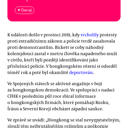
♥ Daruji
K události došlo v prosinci 2019, kdy
vrcholily
protesty
proti extradičnímu zákonu a policie tvrdě zasahovala
proti demonstrantům. Bickett se coby náhodný
kolemjdoucí zastal v metru člověka napadeného muži
v civilu, kteří byli později identifikováni jako
příslušníci policie. V hongkongském vězení si odseděl
téměř rok a poté byl okamžitě
deportován
.
Ve Spojených státech se aktivně angažuje v boji
za hongkongskou demokracii. Ve spolupráci s nadací
CFHK v posledním půl roce sbíral informace
o hongkongských firmách, které pomáhají Rusku,
Íránu a Severní Koreji obcházet západní sankce.
Ve zprávě se uvádí: „Hongkong se stal nevyzpytatelným,
slouží těm nejbrutálnějším režimům a poškozuje