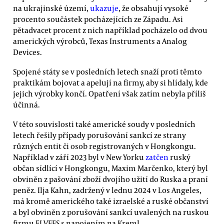
na ukrajinské území,
ukazuje
, že obsahují vysoké
procento součástek pocházejících ze Západu. Asi
pětadvacet procent z nich například pocházelo od dvou
amerických výrobců, Texas Instruments a Analog
Devices.
Spojené státy se v posledních letech snaží proti těmto
praktikám bojovat a apelují na firmy, aby si hlídaly, kde
jejich výrobky končí. Opatření však zatím nebyla příliš
účinná.
V této souvislosti také americké soudy v posledních
letech řešily případy porušování sankcí ze strany
různých entit či osob registrovaných v Hongkongu.
Například v září 2023 byl v New Yorku
zatčen
ruský
občan sídlící v Hongkongu, Maxim Marčenko, který byl
obviněn z pašování zboží dvojího užití do Ruska a praní
peněz. Ilja Kahn, zadržený v lednu 2024 v Los Angeles,
má kromě amerického také izraelské a ruské občanství
a byl obviněn z porušování sankcí uvalených na ruskou
firmu ELVEES s napojením na Kreml.