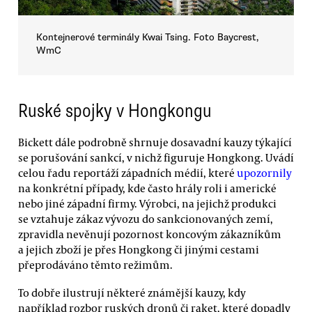
Kontejnerové terminály Kwai Tsing. Foto Baycrest,
WmC
Ruské spojky v Hongkongu
Bickett dále podrobně shrnuje dosavadní kauzy týkající
se porušování sankcí, v nichž figuruje Hongkong. Uvádí
celou řadu reportáží západních médií, které
upozornily
na konkrétní případy, kde často hrály roli i americké
nebo jiné západní firmy. Výrobci, na jejichž produkci
se vztahuje zákaz vývozu do sankcionovaných zemí,
zpravidla nevěnují pozornost koncovým zákazníkům
a jejich zboží je přes Hongkong či jinými cestami
přeprodáváno těmto režimům.
To dobře ilustrují některé známější kauzy, kdy
například rozbor ruských dronů či raket, které dopadly