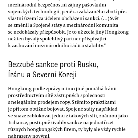
mezinárodní bezpečnostní zájmy pašováním
vojenských technologií, peněz a zakázaného zboží přes
vlastní území za účelem obcházení sankcí. (…) Svět
se změnil a Spojené státy a mezinárodní komunita
se nedokázaly přizpůsobit. Je to už zcela jiný Hongkong
než ten bývalý spolehlivý partner přispívající
k zachování mezinárodního řádu a stability.“
Bezzubé sankce proti Rusku,
Íránu a Severní Koreji
Hongkong podle zprávy mimo jiné pomáhá Íránu
prostřednictvím sítě zástupných společností
s nelegálním prodejem ropy. S těmito praktikami
je přitom obtížné bojovat, Spojené státy například
ve snaze zablokovat jednu z takových sítí, známou jako
Triliance, postupně uvalily sankce na jednatřicet
různých hongkongských firem, ty byly ale vždy rychle
nahrazeny novými.