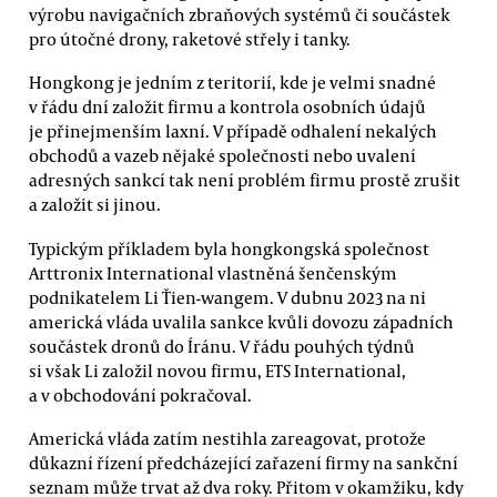
výrobu navigačních zbraňových systémů či součástek
pro útočné drony, raketové střely i tanky.
Hongkong je jedním z teritorií, kde je velmi snadné
v řádu dní založit firmu a kontrola osobních údajů
je přinejmenším laxní. V případě odhalení nekalých
obchodů a vazeb nějaké společnosti nebo uvalení
adresných sankcí tak není problém firmu prostě zrušit
a založit si jinou.
Typickým příkladem byla hongkongská společnost
Arttronix International vlastněná šenčenským
podnikatelem Li Ťien-wangem. V dubnu 2023 na ni
americká vláda uvalila sankce kvůli dovozu západních
součástek dronů do Íránu. V řádu pouhých týdnů
si však Li založil novou firmu, ETS International,
a v obchodování pokračoval.
Americká vláda zatím nestihla zareagovat, protože
důkazní řízení předcházející zařazení firmy na sankční
seznam může trvat až dva roky. Přitom v okamžiku, kdy