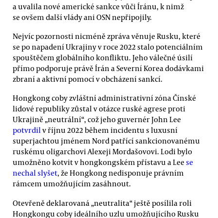
a uvalila nové americké sankce vůči Íránu, k nimž
se ovšem další vlády ani OSN nepřipojily.
Nejvíc pozornosti nicméně zpráva věnuje Rusku, které
se po napadení Ukrajiny v roce 2022 stalo potenciálním
spouštěčem globálního konfliktu. Jeho válečné úsilí
přímo podporuje právě Írán a Severní Korea dodávkami
zbraní a aktivní pomocí v obcházení sankcí.
Hongkong coby zvláštní administrativní zóna Čínské
lidové republiky zůstal v otázce ruské agrese proti
Ukrajině „neutrální“, což jeho guvernér John Lee
potvrdil
v říjnu 2022 během incidentu s luxusní
superjachtou jménem Nord patřící sankcionovanému
ruskému oligarchovi Alexeji Mordašovovi. Lodi bylo
umožněno kotvit v hongkongském přístavu a Lee
se
nechal slyšet
, že Hongkong nedisponuje právním
rámcem umožňujícím zasáhnout.
Otevřeně deklarovaná „neutralita“ ještě posílila roli
Hongkongu coby ideálního uzlu umožňujícího Rusku