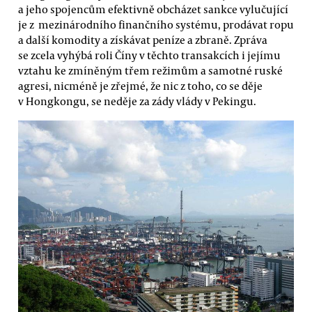
a jeho spojencům efektivně obcházet sankce vylučující
je z mezinárodního finančního systému, prodávat ropu
a další komodity a získávat peníze a zbraně. Zpráva
se zcela vyhýbá roli Číny v těchto transakcích i jejímu
vztahu ke zmíněným třem režimům a samotné ruské
agresi, nicméně je zřejmé, že nic z toho, co se děje
v Hongkongu, se neděje za zády vlády v Pekingu.