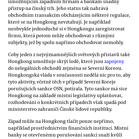
umožňujícím západním firmám a bankám snadný
přístup na čínský trh. Jeho status tak nahrává
obchodním transakcím obcházejícím některé regulace,
které se na Hongkong nevztahují. Je například
neobvykle jednoduché si v Hongkongu zaregistrovat
firmu, která potom může obchodovat s různými
subjekty, jež by spolu napřímo obchodovat nemohly.
Coby jeden z nejvýznamnějších světových přístavů také
Hongkong umožňuje skrýt lodě, které jsou
zapojeny
do nelegálních obchodů zejména se Severní Koreou.
Hongkongská vláda v současnosti nedělá nic pro to, aby
tyto aktivity, včetně těch v případě Severní Koreje
porušujících sankce OSN, potírala. Tyto sankce má sice
Hongkong na základě místní legislativy uplatňovat,
rozhodování o konkrétních případech však spadá pod
ministerstvo zahraničí Čínské lidové republiky.
Západ může na Hongkong tlačit pouze nepřímo,
například prostřednictvím finančních institucí. Místní
banky se otevřenému porušování sankcí snaží kvůli