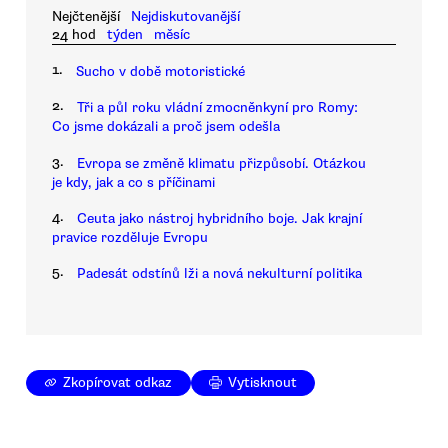
Nejčtenější
Nejdiskutovanější
24 hod
týden
měsíc
1.
Sucho v době motoristické
2.
Tři a půl roku vládní zmocněnkyní pro Romy:
Co jsme dokázali a proč jsem odešla
3.
Evropa se změně klimatu přizpůsobí. Otázkou
je kdy, jak a co s příčinami
4.
Ceuta jako nástroj hybridního boje. Jak krajní
pravice rozděluje Evropu
5.
Padesát odstínů lži a nová nekulturní politika
Zkopírovat odkaz
Vytisknout