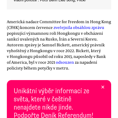
vládní politice“. Foto Benh Lieu Song, Flickr
Americká nadace Committee for Freedom in Hong Kong
(CFHK) koncem července
zveřejnila obsáhlou zprávu
popisující významnou roli Hongkongu v obcházení
sankcí uvalených na Rusko, Írán a Severní Koreu.
Autorem zprávy je Samuel Bickett, americký právník
vyhoštěný z Hongkongu v roce 2022. Bickett, který
v Hongkongu působil od roku 2013, naposledy v Bank
of America, byl v roce 2021
odsouzen
za napadení
policisty během potyčky v metru.
×
Unikátní výběr informací ze
světa, které v češtině
nenajdete nikde jinde.
Podpořte Deník Referendum!