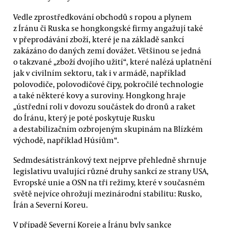
Vedle zprostředkování obchodů s ropou a plynem
z Íránu či Ruska se hongkongské firmy angažují také
v přeprodávání zboží, které je na základě sankcí
zakázáno do daných zemí dovážet. Většinou se jedná
o takzvané „zboží dvojího užití“, které nalézá uplatnění
jak v civilním sektoru, tak i v armádě, například
polovodiče, polovodičové čipy, pokročilé technologie
a také některé kovy a suroviny. Hongkong hraje
„ústřední roli v dovozu součástek do dronů a raket
do Íránu, který je poté poskytuje Rusku
a destabilizačním ozbrojeným skupinám na Blízkém
východě, například Húsíům“.
Sedmdesátistránkový text nejprve přehledně shrnuje
legislativu uvalující různé druhy sankcí ze strany USA,
Evropské unie a OSN na tři režimy, které v současném
světě nejvíce ohrožují mezinárodní stabilitu: Rusko,
Írán a Severní Koreu.
V případě Severní Koreje a Íránu byly sankce