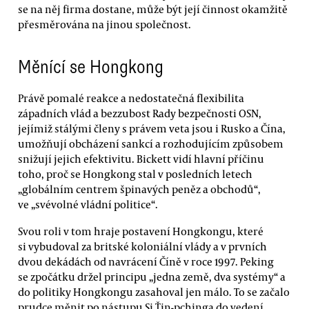
se na něj firma dostane, může být její činnost okamžitě
přesměrována na jinou společnost.
Měnící se Hongkong
Právě pomalé reakce a nedostatečná flexibilita
západních vlád a bezzubost Rady bezpečnosti OSN,
jejímiž stálými členy s právem veta jsou i Rusko a Čína,
umožňují obcházení sankcí a rozhodujícím způsobem
snižují jejich efektivitu. Bickett vidí hlavní příčinu
toho, proč se Hongkong stal v posledních letech
„globálním centrem špinavých peněz a obchodů“,
ve „svévolné vládní politice“.
Svou roli v tom hraje postavení Hongkongu, které
si vybudoval za britské koloniální vlády a v prvních
dvou dekádách od navrácení Číně v roce 1997. Peking
se zpočátku držel principu „jedna země, dva systémy“ a
do politiky Hongkongu zasahoval jen málo. To se začalo
prudce měnit po nástupu Si Ťin-pchinga do vedení.