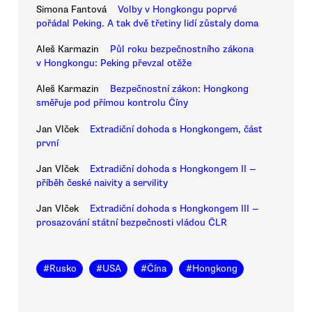
Simona Fantová
Volby v Hongkongu poprvé
pořádal Peking. A tak dvě třetiny lidí zůstaly doma
Aleš Karmazin
Půl roku bezpečnostního zákona
v Hongkongu: Peking převzal otěže
Aleš Karmazin
Bezpečnostní zákon: Hongkong
směřuje pod přímou kontrolu Číny
Jan Vlček
Extradiční dohoda s Hongkongem, část
první
Jan Vlček
Extradiční dohoda s Hongkongem II —
příběh české naivity a servility
Jan Vlček
Extradiční dohoda s Hongkongem III —
prosazování státní bezpečnosti vládou ČLR
#
Rusko
#
USA
#
Čína
#
Hongkong