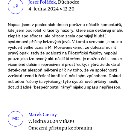
Josef Poláček
, Důchodce
JP
4. ledna 2024 v 12.20
Napsal jsem v posledních dnech porůznu několik komentářů,
kde jsem podrobil kritice ty názory, které sice deklarují snahu
zlepšit společnost, ale přitom zcela opomíjejí hlubší,
systémové příčiny krizových jevů. V tomto srovnání je nutno
vyslovit velké uznání M. Moravanskému, že dokázal učinit
pravý opak, tedy že události na Filozofické fakulty nepojal
pouze jako izolovaný akt násilí kterému je možno čelit pouze
víceméně dalšími represivními prostředky, nýbrž že dokázal
detekovat alespoň některé příčiny toho, že ve společnosti
vzrůstá trend k řešení konfliktů násilným způsobem. Dokud
nebudou řešeny (a vyřešeny) tyto systémové příčiny násilí,
dotud žádné "bezpečnostní rámy" nijakou spásu nepřinesou.
Marek Cierny
MC
7. ledna 2024 v 18.09
Omezení přístupu ke zbraním