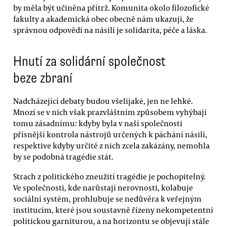
by měla být učiněna přítrž. Komunita okolo filozofické
fakulty a akademická obec obecně nám ukazují, že
správnou odpovědí na násilí je solidarita, péče a láska.
Hnutí za solidární společnost
beze zbraní
Nadcházející debaty budou všelijaké, jen ne lehké.
Mnozí se v nich však prazvláštním způsobem vyhýbají
tomu zásadnímu: kdyby byla v naší společnosti
přísnější kontrola nástrojů určených k páchání násilí,
respektive kdyby určité z nich zcela zakázány, nemohla
by se podobná tragédie stát.
Strach z politického zneužití tragédie je pochopitelný.
Ve společnosti, kde narůstají nerovnosti, kolabuje
sociální systém, prohlubuje se nedůvěra k veřejným
institucím, které jsou soustavně řízeny nekompetentní
politickou garniturou, a na horizontu se objevují stále