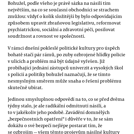
Bohužel, podle všeho je právě sázka na násilí tím
největším, na co se současní obchodníci se strachem
zmůžou: vždyť o kolik složitější by bylo odpovídajícím
způsobem upravit zbraňovou legislativu, reformovat
psychiatrickou, sociální a zdravotní péči, posilovat
soudržnost a rovnost ve společnosti.
V rámci dnešní pokleslé politické kultury pro úspěch
bohatě stačí pár rámů, po zuby ozbrojené hlídky policie
v ulicích a problém má být údajně vyřešen. Již
probíhající jednání zástupců univerzit a vysokých škol
s policií a politiky bohužel naznačují, že se tímto
nesmyslným směrem může snaha o řešení problému
skutečně ubírat.
Jedinou smysluplnou odpovědí na to, co se před dvěma
týdny stalo, je ale radikální odmítnutí násilí, a
to v jakékoliv jeho podobě. Zavádění domnělých
„bezpečnostních opatření“ i důvěře v to, že se sám
dokážu o své bezpečí nejlépe postarat tím, že
se ozbrojím — všem těmto projevům násilné kultury