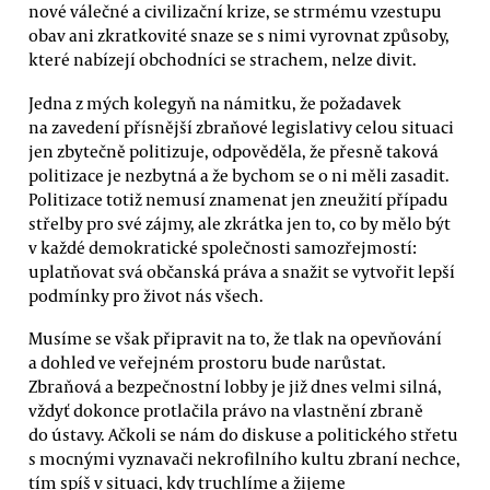
nové válečné a civilizační krize, se strmému vzestupu
obav ani zkratkovité snaze se s nimi vyrovnat způsoby,
které nabízejí obchodníci se strachem, nelze divit.
Jedna z mých kolegyň na námitku, že požadavek
na zavedení přísnější zbraňové legislativy celou situaci
jen zbytečně politizuje, odpověděla, že přesně taková
politizace je nezbytná a že bychom se o ni měli zasadit.
Politizace totiž nemusí znamenat jen zneužití případu
střelby pro své zájmy, ale zkrátka jen to, co by mělo být
v každé demokratické společnosti samozřejmostí:
uplatňovat svá občanská práva a snažit se vytvořit lepší
podmínky pro život nás všech.
Musíme se však připravit na to, že tlak na opevňování
a dohled ve veřejném prostoru bude narůstat.
Zbraňová a bezpečnostní lobby je již dnes velmi silná,
vždyť dokonce protlačila právo na vlastnění zbraně
do ústavy. Ačkoli se nám do diskuse a politického střetu
s mocnými vyznavači nekrofilního kultu zbraní nechce,
tím spíš v situaci, kdy truchlíme a žijeme