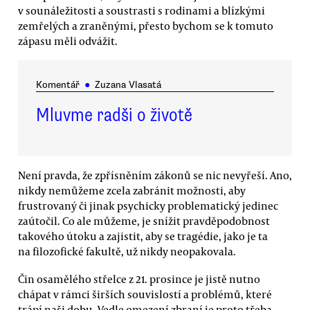
v sounáležitosti a soustrasti s rodinami a blízkými
zemřelých a zraněnými, přesto bychom se k tomuto
zápasu měli odvážit.
Komentář
●
Zuzana Vlasatá
Mluvme radši o životě
Není pravda, že zpřísněním zákonů se nic nevyřeší. Ano,
nikdy nemůžeme zcela zabránit možnosti, aby
frustrovaný či jinak psychicky problematický jedinec
zaútočil. Co ale můžeme, je snížit pravděpodobnost
takového útoku a zajistit, aby se tragédie, jako je ta
na filozofické fakultě, už nikdy neopakovala.
Čin osamělého střelce z 21. prosince je jistě nutno
chápat v rámci širších souvislostí a problémů, které
trápí naši dobu. Vedle omezení zbraní je proto třeba