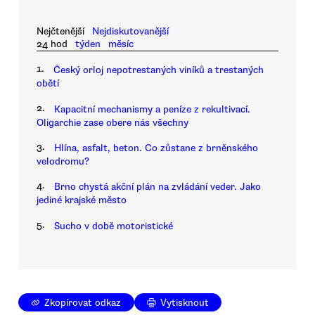
Nejčtenější
Nejdiskutovanější
24 hod
týden
měsíc
1.
Český orloj nepotrestaných viníků a trestaných
obětí
2.
Kapacitní mechanismy a peníze z rekultivací.
Oligarchie zase obere nás všechny
3.
Hlína, asfalt, beton. Co zůstane z brněnského
velodromu?
4.
Brno chystá akční plán na zvládání veder. Jako
jediné krajské město
5.
Sucho v době motoristické
Zkopírovat odkaz
Vytisknout