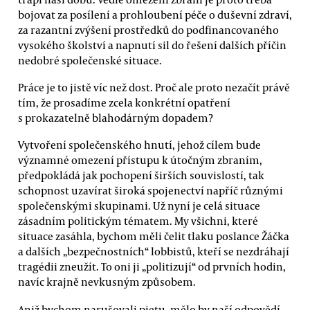
bojovat za posílení a prohloubení péče o duševní zdraví,
za razantní zvýšení prostředků do podfinancovaného
vysokého školství a napnutí sil do řešení dalších příčin
nedobré společenské situace.
Práce je to jistě víc než dost. Proč ale proto nezačít právě
tím, že prosadíme zcela konkrétní opatření
s prokazatelně blahodárným dopadem?
Vytvoření společenského hnutí, jehož cílem bude
významné omezení přístupu k útočným zbraním,
předpokládá jak pochopení širších souvislostí, tak
schopnost uzavírat široká spojenectví napříč různými
společenskými skupinami. Už nyní je celá situace
zásadním politickým tématem. My všichni, které
situace zasáhla, bychom měli čelit tlaku poslance Žáčka
a dalších „bezpečnostních“ lobbistů, kteří se nezdráhají
tragédii zneužít. To oni ji „politizují“ od prvních hodin,
navíc krajně nevkusným způsobem.
Aniž bychom narušovali pietu, mělo by naší odpovědí