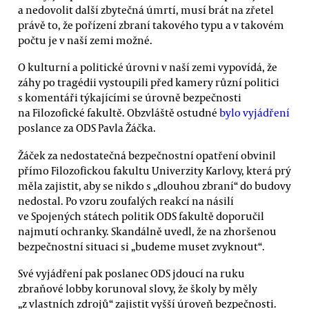
a nedovolit další zbytečná úmrtí, musí brát na zřetel
právě to, že pořízení zbraní takového typu a v takovém
počtu je v naší zemi možné.
O kulturní a politické úrovni v naší zemi vypovídá, že
záhy po tragédii vystoupili před kamery různí politici
s komentáři týkajícími se úrovně bezpečnosti
na Filozofické fakultě. Obzvláště ostudné
bylo vyjádření
poslance za ODS Pavla Žáčka.
Žáček za nedostatečná bezpečnostní opatření obvinil
přímo Filozofickou fakultu Univerzity Karlovy, která prý
měla zajistit, aby se nikdo s „dlouhou zbraní“ do budovy
nedostal. Po vzoru zoufalých reakcí na násilí
ve Spojených státech politik ODS fakultě doporučil
najmutí ochranky. Skandálně uvedl, že na zhoršenou
bezpečnostní situaci si „budeme muset zvyknout“.
Své vyjádření pak poslanec ODS jdoucí na ruku
zbraňové lobby korunoval slovy, že školy by měly
„z vlastních zdrojů“ zajistit vyšší úroveň bezpečnosti.