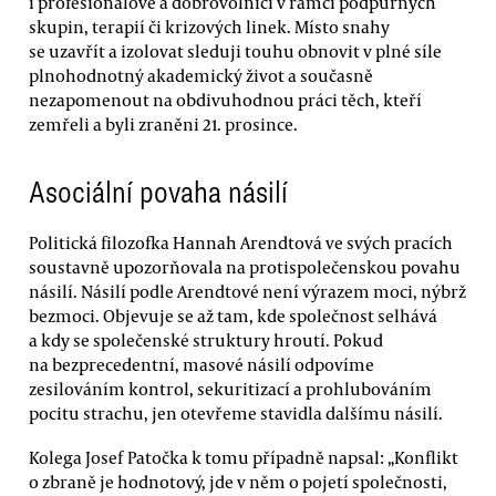
i profesionálové a dobrovolníci v rámci podpůrných
skupin, terapií či krizových linek. Místo snahy
se uzavřít a izolovat sleduji touhu obnovit v plné síle
plnohodnotný akademický život a současně
nezapomenout na obdivuhodnou práci těch, kteří
zemřeli a byli zraněni 21. prosince.
Asociální povaha násilí
Politická filozofka Hannah Arendtová ve svých pracích
soustavně upozorňovala na protispolečenskou povahu
násilí. Násilí podle Arendtové není výrazem moci, nýbrž
bezmoci. Objevuje se až tam, kde společnost selhává
a kdy se společenské struktury hroutí. Pokud
na bezprecedentní, masové násilí odpovíme
zesilováním kontrol, sekuritizací a prohlubováním
pocitu strachu, jen otevřeme stavidla dalšímu násilí.
Kolega Josef Patočka k tomu případně napsal: „Konflikt
o zbraně je hodnotový, jde v něm o pojetí společnosti,