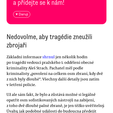
a přidejte se k nám!
♥ Daruji
Nedovolme, aby tragédie zneužili
zbrojaři
Základní informace
shrnul
jen několik hodin
po tragédii vedoucí pražského 1. oddělení obecné
kriminality Aleš Strach. Pachatel měl podle
kriminalisty „povolení na celkem osm zbraní, kdy dvě
z nich byly dlouhé“. Všechny další detaily jsou zatím
v šetření policie.
Už ale sám fakt, že bylo a zůstává možné si legálně
opatřit osm sofistikovaných nástrojů na zabíjení,
z toho dvě dlouhé palné zbraně, je jen těžko uvěřitelný.
Úvahy, jak podobné události do budoucna předejít