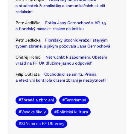
a studentek žurnalistiky a komunikačních studií
redakcím
Petr Jedlička
Fotka Jany Černochové s AR-15
a floridský masakr: reakce na kritiku
Petr Jedlička
Floridský útočník vraždil stejným
typem zbraně, s jakým pózovala Jana Černochová
Ondřej Holub
Netruchlit k zapomnění. Obětem
vražd na FF UK dlužíme jasnou odpověď
Filip Outrata
Obchodníci se smrtí. Přísná
a efektivní kontrola držení zbraní je nezbytností
#
Zbraně a zbrojení
#
Terorismus
#
Vysoké školy
#
Politická kultura
#
Střelba na FF UK 2023