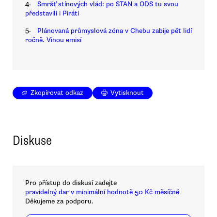
4.
Smršť stínových vlád: po STAN a ODS tu svou
představili i Piráti
5.
Plánovaná průmyslová zóna v Chebu zabije pět lidí
ročně. Vinou emisí
Zkopírovat odkaz
Vytisknout
Diskuse
Pro přístup do diskusí zadejte
pravidelný dar v minimální hodnotě 50 Kč měsíčně
Děkujeme za podporu.