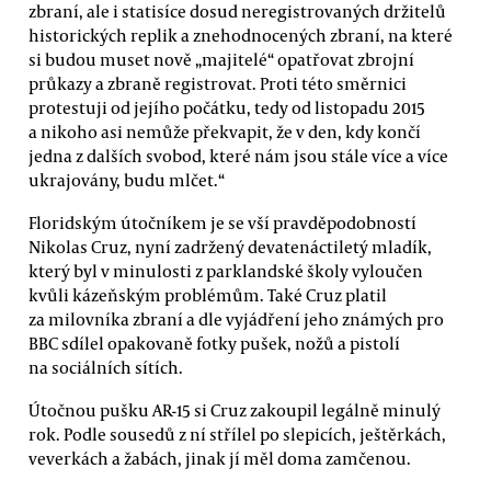
zbraní, ale i statisíce dosud neregistrovaných držitelů
historických replik a znehodnocených zbraní, na které
si budou muset nově „majitelé“ opatřovat zbrojní
průkazy a zbraně registrovat. Proti této směrnici
protestuji od jejího počátku, tedy od listopadu 2015
a nikoho asi nemůže překvapit, že v den, kdy končí
jedna z dalších svobod, které nám jsou stále více a více
ukrajovány, budu mlčet.“
Floridským útočníkem je se vší pravděpodobností
Nikolas Cruz, nyní zadržený devatenáctiletý mladík,
který byl v minulosti z parklandské školy vyloučen
kvůli kázeňským problémům. Také Cruz platil
za milovníka zbraní a dle vyjádření jeho známých pro
BBC sdílel opakovaně fotky pušek, nožů a pistolí
na sociálních sítích.
Útočnou pušku AR-15 si Cruz zakoupil legálně minulý
rok. Podle sousedů z ní střílel po slepicích, ještěrkách,
veverkách a žabách, jinak jí měl doma zamčenou.