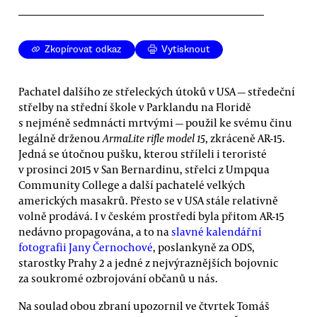
Zkopírovat odkaz
Vytisknout
Pachatel dalšího ze střeleckých útoků v USA — středeční
střelby na střední škole v Parklandu na Floridě
s nejméně sedmnácti mrtvými — použil ke svému činu
legálně drženou
ArmaLite rifle model 15
, zkráceně AR-15.
Jedná se útočnou pušku, kterou stříleli i teroristé
v prosinci 2015 v San Bernardinu, střelci z Umpqua
Community College a další pachatelé velkých
amerických masakrů. Přesto se v USA stále relativně
volně prodává. I v českém prostředí byla přitom AR-15
nedávno propagována, a to na
slavné kalendářní
fotografii Jany Černochové
, poslankyně za ODS,
starostky Prahy 2 a jedné z nejvýraznějších bojovnic
za soukromé ozbrojování občanů u nás.
Na soulad obou zbraní upozornil ve čtvrtek Tomáš