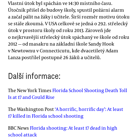
Vlastní útok byl spáchán ve 14:30 místního času.
Útočník přišel do budovy školy, spustil požární alarm
a začal pálit na žáky i učitele. Širší rozměr motivu útoku
se stále zkoumá. V USA celkově se jedná o 292. střelecký
útok v prostoru školy od roku 2013. Zároveň jde
o nejkrvavější střelecký útok spáchaný ve škole od roku
2012 — od masakru na základní škole Sandy Hook
v Newtownu v Connecticutu, kde dvacetiletý Adam
Lanza postřílel postupně 26 žáků a učitelů.
Další informace:
The New York Times
Florida School Shooting Death Toll
Is at 17 and Could Rise
The Washington Post
‘A horrific, horrific day’: At least
17 killed in Florida school shooting
BBC News
Florida shooting: At least 17 dead in high
school attack