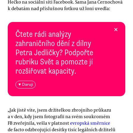
Hečko na sociální síti Facebook. Sama Jana Černochová
k debatám nad příslušnou fotkou už loni uvedla:
×
Čtete rádi analýzy
zahraničního dění z dílny
Petra Jedličky? Podpořte
rubriku Svět a pomozte jí
rozšiřovat kapacity.
♥ Daruji
„Jak jistě víte, jsem držitelkou zbrojního průkazu
a v den, kdy jsem fotografii na svém soukromém
FB zveřejnila, vešla v platnost
evropská směrnice
de facto odzbrojující desítky tisíc legálních držitelů