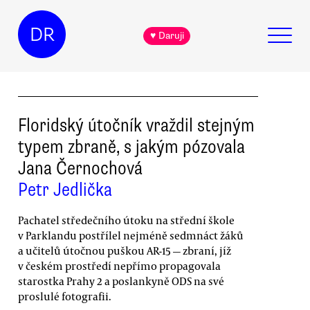
DR
♥ Daruji
Floridský útočník vraždil stejným
typem zbraně, s jakým pózovala
Jana Černochová
Petr Jedlička
Pachatel středečního útoku na střední škole
v Parklandu postřílel nejméně sedmnáct žáků
a učitelů útočnou puškou AR-15 — zbraní, jíž
v českém prostředí nepřímo propagovala
starostka Prahy 2 a poslankyně ODS na své
proslulé fotografii.