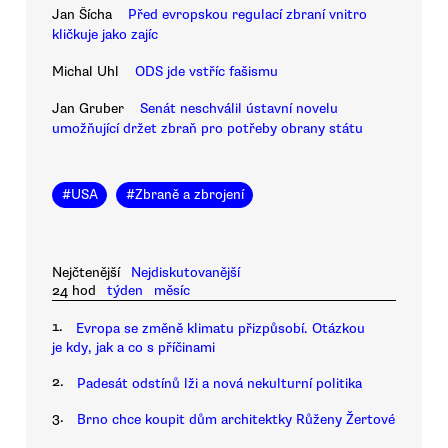
Jan Šícha
Před evropskou regulací zbraní vnitro
kličkuje jako zajíc
Michal Uhl
ODS jde vstříc fašismu
Jan Gruber
Senát neschválil ústavní novelu
umožňující držet zbraň pro potřeby obrany státu
#
USA
#
Zbraně a zbrojení
Nejčtenější
Nejdiskutovanější
24 hod
týden
měsíc
1.
Evropa se změně klimatu přizpůsobí. Otázkou
je kdy, jak a co s příčinami
2.
Padesát odstínů lži a nová nekulturní politika
3.
Brno chce koupit dům architektky Růženy Žertové