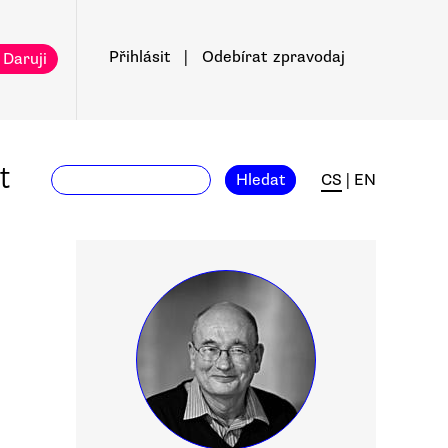
Přihlásit
|
Odebírat
zpravodaj
 Daruji
t
Hledat
CS
|
EN