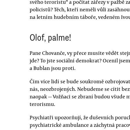
svého teroristu“ a počítat zářezy v pažbě
policistů? Těch, kteří neměli vůli zasáhn
na letním hudebním táboře, vedeném Ivou
Olof, palme!
Pane Chovanče, vy přece musíte vědět stej
jde? To jste sociální demokrat? Ocenil jsem
a Bublan jsou proti.
Čím více lidí se bude soukromě ozbrojovat, 
nás, neozbrojených. Nebudeme se cítit bez
naopak — Vožňaci se zbraní budou všude m
terorismu.
Psychiatři upozorňují, že duševních poruch
psychiatrické ambulance a záchytná pracov