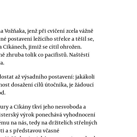
 Vožňaka, jenž při cvičení zcela vážně
 postavení ležícího střelce a těšil se,
Cikánech, jimiž se cítil ohrožen.
 zhruba tolik co pacifistů. Naštěstí
a.
ostat až výsadního postavení: jakákoli
ost dosažení cílů útočníka, je žádoucí
od.
ury a Cikány tkví jeho nesvoboda a
nisterský výrok ponechává vyhodnocení
ěmu na nás, tedy na držitelích střelných
ti a s představou včasné