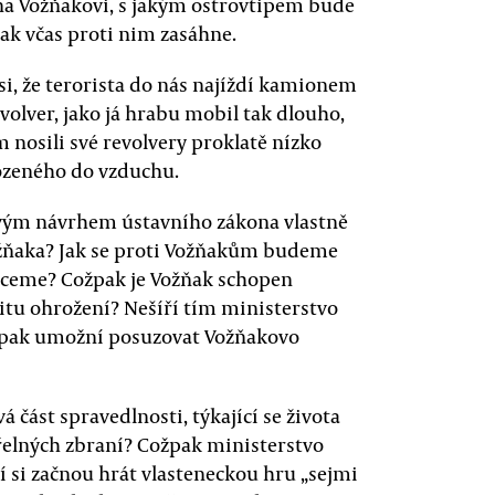
 na Vožňakovi, s jakým ostrovtipem bude
jak včas proti nim zasáhne.
si, že terorista do nás najíždí kamionem
olver, jako já hrabu mobil tak dlouho,
 nosili své revolvery proklatě nízko
hozeného do vzduchu.
 svým návrhem ústavního zákona vlastně
Vožňaka? Jak se proti Vožňakům budeme
hceme? Cožpak je Vožňak schopen
itu ohrožení? Nešíří tím ministerstvo
 pak umožní posuzovat Vožňakovo
část spravedlnosti, týkající se života
řelných zbraní? Cožpak ministerstvo
 si začnou hrát vlasteneckou hru „sejmi