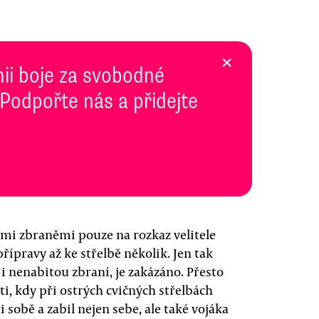
×
inii boje za svobodné
 Podpořte nás a přidejte
ými zbraněmi pouze na rozkaz velitele
řípravy až ke střelbě několik. Jen tak
i nenabitou zbraní, je zakázáno. Přesto
i, kdy při ostrých cvičných střelbách
 sobě a zabil nejen sebe, ale také vojáka