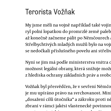
Terorista Vožňak
My jsme měli na vojně například také vojína
ryl polní lopatkou do promrzlé země palebné
až konečně začneme pálit po Němčourech a 
Střelbychtivých mladých mužů bylo na vojně
se nedočkali příslušného povelu ani střeliv
Nyní se jim má podle ministerstva vnitra d
možnost legální obrany, která snižuje možn
z hlediska ochrany základních práv a svob
Vožňak byl přesvědčen, že v sevření Němčo
je mu upíráno právo na svrchovanost. Mi
„dosažení cílů útočníka“ a zákroku proti n
zbraní v rámci jakési vlastenecké povinnos