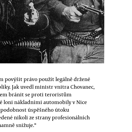
m povýšit právo použít legálně držené
liky. Jak uvedl ministr vnitra Chovanec,
em bránit se proti teroristům
né loni nákladními automobily v Nice
vděpodobnost úspěšného útoku
edené nikoli ze strany profesionálních
namně snižuje.“