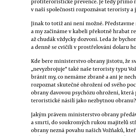
protiteroristické prevence. Je tedy přímo
v naší společnosti rozpoznávat teroristy a 
Jinak to totiž ani není možné. Představme 
a my začínáme v kabeli překotně hrabat rev
až chudák vždycky dozvoní. Leda že bychom
a denně se cvičili v prostřelování dolaru 
Kde bere ministerstvo obrany jistotu, že
„nevyzbrojuje“ také naše teroristy typu 
bránit my, co nemáme zbraně a ani je nec
rozpoznat skutečné ohrožení od svého poc
obrany davovou psychózu ohrožení, která
teroristické násilí jako nezbytnou obranu?
Jakým právem ministerstvo obrany předává 
a smrti, do soukromých rukou majitelů st
obrany nezná povahu našich Vožňaků, kteří