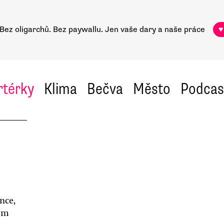
Bez oligarchů. Bez paywallu.
Jen vaše dary a naše práce
♥
rtérky
Klima
Bečva
Město
Podcas
nce,
vém