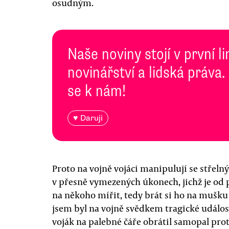
osudným.
Naše noviny stojí v první l
novinářství a lidská práva.
se k nám!
♥ Daruji
Proto na vojně vojáci manipulují se střeln
v přesně vymezených úkonech, jichž je od p
na někoho mířit, tedy brát si ho na mušku 
jsem byl na vojně svědkem tragické událost
voják na palebné čáře obrátil samopal proti