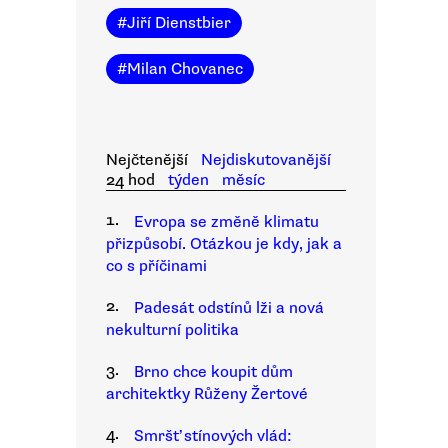
#
Jiří Dienstbier
#
Milan Chovanec
Nejčtenější
Nejdiskutovanější
24 hod
týden
měsíc
1.
Evropa se změně klimatu
přizpůsobí. Otázkou je kdy, jak a
co s příčinami
2.
Padesát odstínů lži a nová
nekulturní politika
3.
Brno chce koupit dům
architektky Růženy Žertové
4.
Smršť stínových vlád: