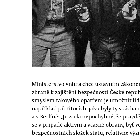
Ministerstvo vnitra chce ústavním zákone
zbraně k zajištění bezpečnosti České repub
smyslem takového opatření je umožnit lid
například při útocích, jako byly ty spácha
a v Berlíně: „Je zcela nepochybné, že pra
se v případě aktivní a včasné obrany, byť v
bezpečnostních složek státu, relativně výz