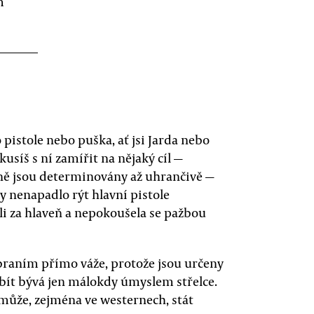
m
o pistole nebo puška, ať jsi Jarda nebo
kusíš s ní zamířit na nějaký cíl —
aně jsou determinovány až uhrančivě —
by nenapadlo rýt hlavní pistole
oli za hlaveň a nepokoušela se pažbou
braním přímo váže, protože jsou určeny
abít bývá jen málokdy úmyslem střelce.
 může, zejména ve westernech, stát