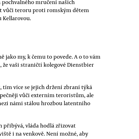
 za pochvalného mručení našich
out vůči teroru proti romským dětem
 Kellarovou.
ně jako my, k čemu to povede. A o to vám
, že vaši straničtí kolegové Dienstbier
tím více se jejich držení zbraní týká
pečněji vůči externím teroristům, ale
ezi námi stálou hrozbou latentního
 přibývá, vláda hodlá zřizovat
iště i na venkově. Není možné, aby