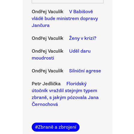
Ondřej Vaculík
V Babišově
vládě bude ministrem dopravy
Jančura
Ondřej Vaculík
Ženy v krizi?
Ondřej Vaculík
Uděl daru
moudrosti
Ondřej Vaculík
Silniční agrese
Petr Jedlička
Floridský
útočník vraždil stejným typem
zbraně, s jakým pózovala Jana
Černochová
#
Zbraně a zbrojení