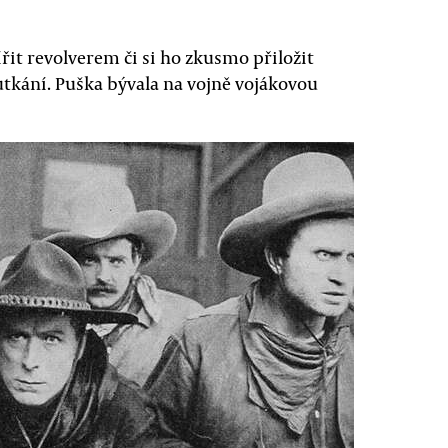
řit revolverem či si ho zkusmo přiložit
tkání. Puška bývala na vojně vojákovou