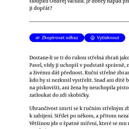
sloupku Ondřej Vaculík. Je dobrý nápad ji
ji dopřát?
Zkopírovat odkaz
Vytisknout
Dostane-li se ti do rukou střelná zbraň jak
Pavel, vždy ji uchopíš v podstatě správně, z
a živému dáš přednost. Ruční střelné zbr
kdo by si nezkusil vystřelit. Snad ani dítě 
na pískovišti, ani žena by neuchopila pist
zatloukat do zdi skobičky.
Uhrančivost smrtí se k ručním střelným z
k zabíjení. Střílet po někom, a přitom nez
Většinou jde o špatné míření, které se mu