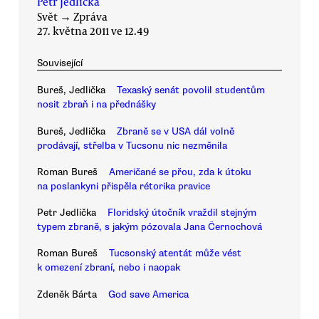
Petr Jedlička
Svět
→
Zpráva
27. května 2011 ve 12.49
Související
Bureš, Jedlička
Texaský senát povolil studentům
nosit zbraň i na přednášky
Bureš, Jedlička
Zbraně se v USA dál volně
prodávají, střelba v Tucsonu nic nezměnila
Roman Bureš
Američané se přou, zda k útoku
na poslankyni přispěla rétorika pravice
Petr Jedlička
Floridský útočník vraždil stejným
typem zbraně, s jakým pózovala Jana Černochová
Roman Bureš
Tucsonský atentát může vést
k omezení zbraní, nebo i naopak
Zdeněk Bárta
God save America