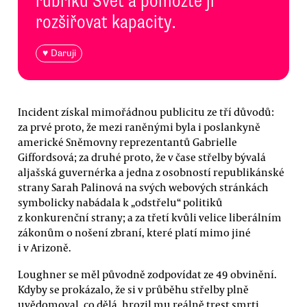
rubriku Svět a pomozte jí
rozšiřovat kapacity.
♥ Daruji
Incident získal mimořádnou publicitu ze tří důvodů:
za prvé proto, že mezi raněnými byla i poslankyně
americké Sněmovny reprezentantů Gabrielle
Giffordsová; za druhé proto, že v čase střelby bývalá
aljašská guvernérka a jedna z osobností republikánské
strany Sarah Palinová na svých webových stránkách
symbolicky nabádala k „odstřelu“ politiků
z konkurenční strany; a za třetí kvůli velice liberálním
zákonům o nošení zbraní, které platí mimo jiné
i v Arizoně.
Loughner se měl původně zodpovídat ze 49 obvinění.
Kdyby se prokázalo, že si v průběhu střelby plně
uvědomoval, co dělá, hrozil mu reálně trest smrti.