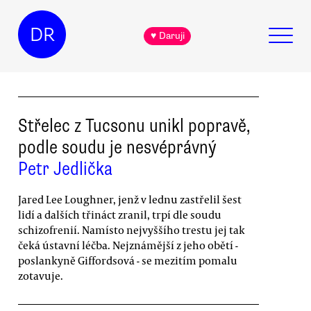
DR
♥ Daruji
Střelec z Tucsonu unikl popravě,
podle soudu je nesvéprávný
Petr Jedlička
Jared Lee Loughner, jenž v lednu zastřelil šest
lidí a dalších třináct zranil, trpí dle soudu
schizofrenií. Namísto nejvyššího trestu jej tak
čeká ústavní léčba. Nejznámější z jeho obětí -
poslankyně Giffordsová - se mezitím pomalu
zotavuje.