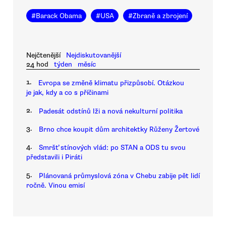
#
Barack Obama
#
USA
#
Zbraně a zbrojení
Nejčtenější
Nejdiskutovanější
24 hod
týden
měsíc
1.
Evropa se změně klimatu přizpůsobí. Otázkou
je jak, kdy a co s příčinami
2.
Padesát odstínů lži a nová nekulturní politika
3.
Brno chce koupit dům architektky Růženy Žertové
4.
Smršť stínových vlád: po STAN a ODS tu svou
představili i Piráti
5.
Plánovaná průmyslová zóna v Chebu zabije pět lidí
ročně. Vinou emisí