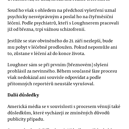
Soud ho však s ohledem na předchozí vyšetření uznal
psychicky nesvéprávným a poslal ho na čtyřměsíční
léčení. Podle psychiatrů, kteří s Loughnerem pracovali
již od března, trpí vážnou schizofrenií.
Jestliže se stav obviněného do 21. září nezlepší, bude
mu pobyt v léčebně prodloužen. Pokud nepomůže ani
to, zůstane v léčení až do konce života.
Loughner sám se při prvním (březnovém) slyšení
prohlásil za nevinného. Během současné fáze procesu
však nedokázal ani souvisle odpovídat a podle
přítomných reportérů neustále vyrušoval.
Další důsledky
Americká média se v souvislosti s procesem věnují také
důsledkům, které vycházejí ze zmíněných důvodů
publicity případu.