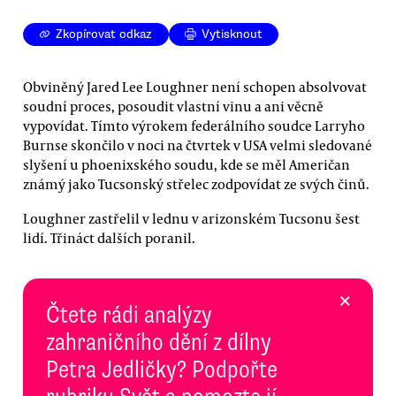
Zkopírovat odkaz
Vytisknout
Obviněný Jared Lee Loughner není schopen absolvovat
soudní proces, posoudit vlastní vinu a ani věcně
vypovídat. Tímto výrokem federálního soudce Larryho
Burnse skončilo v noci na čtvrtek v USA velmi sledované
slyšení u phoenixského soudu, kde se měl Američan
známý jako Tucsonský střelec zodpovídat ze svých činů.
Loughner zastřelil v lednu v arizonském Tucsonu šest
lidí. Třináct dalších poranil.
×
Čtete rádi analýzy
zahraničního dění z dílny
Petra Jedličky? Podpořte