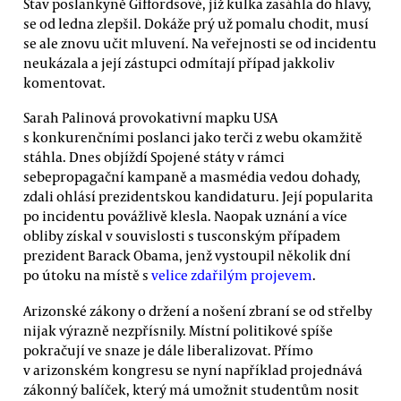
Stav poslankyně Giffordsové, již kulka zasáhla do hlavy,
se od ledna zlepšil. Dokáže prý už pomalu chodit, musí
se ale znovu učit mluvení. Na veřejnosti se od incidentu
neukázala a její zástupci odmítají případ jakkoliv
komentovat.
Sarah Palinová provokativní mapku USA
s konkurenčními poslanci jako terči z webu okamžitě
stáhla. Dnes objíždí Spojené státy v rámci
sebepropagační kampaně a masmédia vedou dohady,
zdali ohlásí prezidentskou kandidaturu. Její popularita
po incidentu povážlivě klesla. Naopak uznání a více
obliby získal v souvislosti s tusconským případem
prezident Barack Obama, jenž vystoupil několik dní
po útoku na místě s
velice zdařilým projevem
.
Arizonské zákony o držení a nošení zbraní se od střelby
nijak výrazně nezpřísnily. Místní politikové spíše
pokračují ve snaze je dále liberalizovat. Přímo
v arizonském kongresu se nyní například projednává
zákonný balíček, který má umožnit studentům nosit