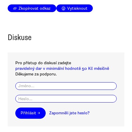
Zkopírovat odkaz
Vytisknout
Diskuse
Pro přístup do diskusí zadejte
pravidelný dar v minimální hodnotě 50 Kč měsíčně
Děkujeme za podporu.
Přihlásit →
Zapomněli jste heslo?