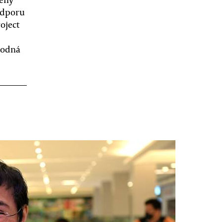
odporu
oject
bodná