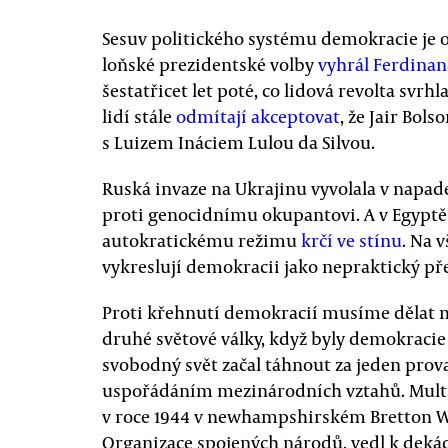
Sesuv politického systému demokracie je o
loňské prezidentské volby
vyhrál Ferdina
šestatřicet let poté, co lidová revolta svrhl
lidí stále
odmítají akceptovat
, že Jair Bol
s Luizem Ináciem Lulou da Silvou.
Ruská invaze na Ukrajinu vyvolala v napa
proti genocidnímu okupantovi. A v Egyptě 
autokratickému režimu
krčí ve stínu
. Na 
vykreslují demokracii jako nepraktický př
Proti křehnutí demokracií musíme dělat
druhé světové války, když byly demokraci
svobodný svět začal táhnout za jeden prov
uspořádáním mezinárodních vztahů. Multil
v roce 1944 v newhampshirském Bretton W
Organizace spojených národů, vedl k dekád