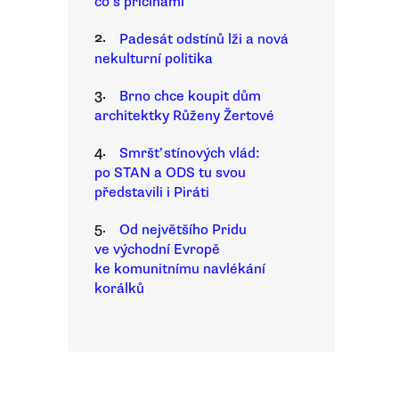
co s příčinami
2.
Padesát odstínů lži a nová
nekulturní politika
3.
Brno chce koupit dům
architektky Růženy Žertové
4.
Smršť stínových vlád:
po STAN a ODS tu svou
představili i Piráti
5.
Od největšího Pridu
ve východní Evropě
ke komunitnímu navlékání
korálků