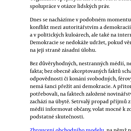
spolupráce v otázce lidských práv.
Dnes se nacházíme v podobném momentu 
konflikt mezi autoritářstvím a demokracií
a v politických kuloárech, ale také na inte
Demokracie se nedokáže udržet, pokud věr
na její straně zásadní úlohu.
Bez důvěryhodných, nestranných médií, 
fakta; bez obecně akceptovaných faktů schá
odpovědnosti či konání svobodných, férový
nemá šanci přežít ani demokracie. A přito
potřebovali, na faktech založené novinářs
zachází na úbytě. Setrvalý propad příjmů 
médií informovat občany, volat mocné k z
podstatné skutečnosti.
Zhroucení obchodního modelu
, na němž n