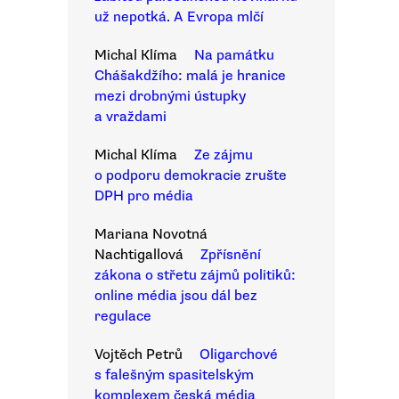
už nepotká. A Evropa mlčí
Michal Klíma
Na památku
Chášakdžího: malá je hranice
mezi drobnými ústupky
a vraždami
Michal Klíma
Ze zájmu
o podporu demokracie zrušte
DPH pro média
Mariana Novotná
Nachtigallová
Zpřísnění
zákona o střetu zájmů politiků:
online média jsou dál bez
regulace
Vojtěch Petrů
Oligarchové
s falešným spasitelským
komplexem česká média