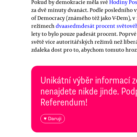
Pokud by demokracie měla své
Hodiny Po
za dvě minuty dvanáct. Podle posledního vy
of Democracy (známého též jako V-Dem), v 
režimech
dvaasedmdesát procent světovéh
lety to bylo pouze padesát procent. Poprvé
světě více autoritářských režimů než liber
zdaleka dost pro to, abychom tomuto hrozi
Unikátní výběr informací z
nenajdete nikde jinde. Pod
Referendum!
♥ Daruji