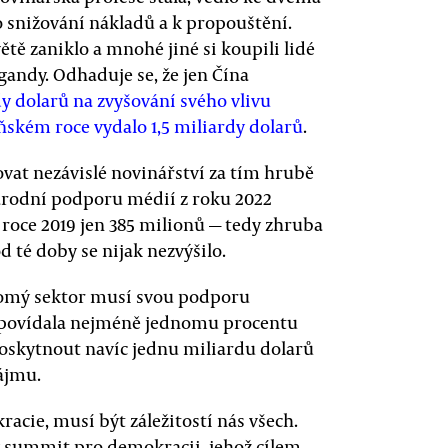
 snižování nákladů a k propouštění.
ětě zaniklo a mnohé jiné si koupili lidé
gandy. Odhaduje se, že jen Čína
y dolarů na zvyšování svého vlivu
oňském roce vydalo 1,5 miliardy dolarů
.
at nezávislé novinářství za tím hrubě
národní podporu médií z roku 2022
 roce 2019 jen 385 milionů — tedy zhruba
d té doby se nijak nezvýšilo.
kromý sektor musí svou podporu
odpovídala nejméně jednomu procentu
poskytnout navíc jednu miliardu dolarů
ájmu.
acie, musí být záležitostí nás všech.
ý summit pro demokracii, jehož cílem