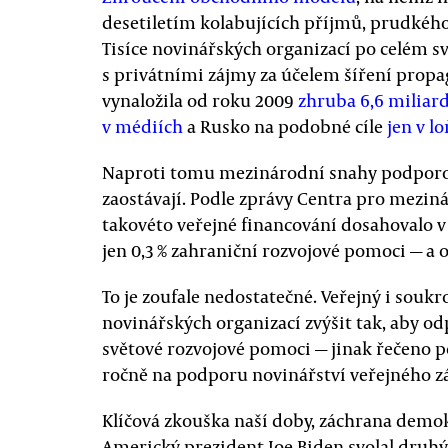
desetiletím kolabujících příjmů, prudkého
Tisíce novinářských organizací po celém sv
s privátními zájmy za účelem šíření propa
vynaložila od roku 2009
zhruba 6,6 miliard
v médiích
a Rusko na podobné cíle
jen v l
Naproti tomu mezinárodní snahy podporov
zaostávají. Podle zprávy Centra pro mezi
takovéto veřejné financování dosahovalo v
jen 0,3 % zahraniční rozvojové pomoci — a o
To je zoufale nedostatečné. Veřejný i sou
novinářských organizací zvýšit tak, aby 
světové rozvojové pomoci — jinak řečeno 
ročně na podporu novinářství veřejného z
Klíčová zkouška naší doby, záchrana demokr
Americký prezident Joe Biden svolal druh