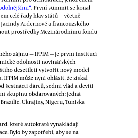
odolnějšími“
. První summit se konal —
ibem celé řady hlav států — včetně
 Jacindy Ardernové a francouzského
nout prostředky Mezinárodnímu fondu
ého zájmu — IFPIM — je první institucí
nomické odolnosti novinářských
íštího desetiletí vytvořit nový model
 IFPIM může nyní ohlásit, že získal
d šestnácti dárců, sedmi vlád a devíti
rvní skupinu obdarovaných: jedná
Brazílie, Ukrajiny, Nigeru, Tuniska
ard, které autokraté vynakládají
ace. Bylo by zapotřebí, aby se na