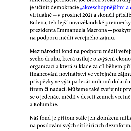
je učinit demokracie
„akceschopnějšími a 
virtuálně — v prosinci 2021 a skončil přísl
Bidena, tehdejší novozélandské premiérky
prezidenta Emmanuela Macrona — poskyt
na podporu médií veřejného zájmu.
Mezinárodní fond na podporu médií veřejn
svého druhu, která usiluje o zvýšení eko
organizací a která si klade za cíl během př
financování novinářství ve veřejném zájmu.
příspěvky ve výši padesát milionů dolarů o
firem či nadací. Můžeme také zveřejnit p
se o jedenáct médií v deseti zemích včetně 
a Kolumbie.
Náš fond je přitom stále jen zlomkem mili
na posilování svých sítí šířících dezinform