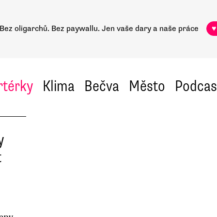
Bez oligarchů. Bez paywallu.
Jen vaše dary a naše práce
♥
rtérky
Klima
Bečva
Město
Podcas
y
t
ceny