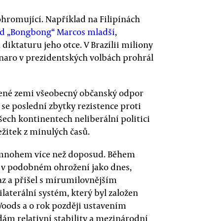
hromující. Například na Filipínách
nd „Bongbong“ Marcos mladší
,
a diktaturu jeho otce. V Brazílii miliony
sonaro v prezidentských volbách prohrál
dené zemi všeobecný občanský odpor
se poslední zbytky rezistence proti
všech kontinentech neliberální politici
ežitek z minulých časů.
 mnohem více než doposud. Během
e v podobném ohrožení jako dnes,
az a přišel s mírumilovnějším
aterální systém, který byl založen
oods a o rok později ustavením
ám relativní stability a mezinárodní