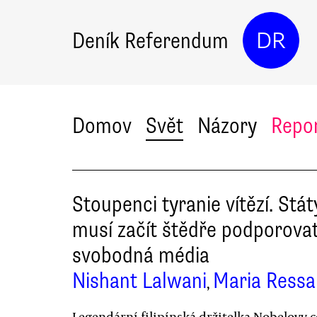
Deník Referendum
DR
Domov
Svět
Názory
Repo
Stoupenci tyranie vítězí. Stát
musí začít štědře podporova
svobodná média
Nishant Lalwani
Maria Ressa
,
Legendární filipínská držitelka Nobelovy 