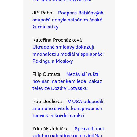
Jiří Pehe
Podpora Babišových
soupeřů nebyla selháním české
žurnalistiky
Kateřina Procházková
Ukradené smlouvy dokazují
mnohaletou mediální spolupráci
Pekingu a Moskvy
Filip Outrata
Nezávislí ruští
novináři na tenkém ledě. Zákaz
televize Dožď v Lotyšsku
Petr Jedlička
V USA odsoudili
známého šiřitele konspiračních
teorií k rekordní sankci
Zdeněk Jehlička
Spravedlnost
zabitou palestinskou novinářku