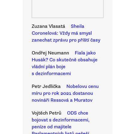
Zuzana Vlasatá
Sheila
Coronelová: Vždy má smysl
zanechat zprávu pro příští časy
Ondřej Neumann
Fiala jako
Husák? Co skutečně obsahuje
vládní plán boje
s dezinformacemi
Petr Jedlička
Nobelovu cenu
míru pro rok 2021 dostanou
novináři Ressová a Muratov
Vojtěch Petrů
ODS chce
bojovat s dezinformacemi,
peníze od majitele
Parlamentních listů neřeší