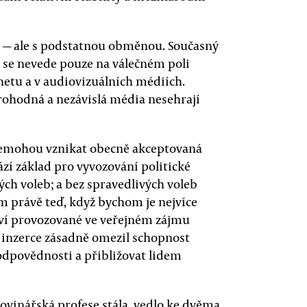
— ale s podstatnou obměnou. Současný
 se nevede pouze na válečném poli
rnetu a v audiovizuálních médiích.
ohodná a nezávislá média nesehrají
nemohou vznikat obecně akceptovaná
zí základ pro vyvozování politické
ch voleb; a bez spravedlivých voleb
m právě teď, když bychom je nejvíce
tví provozované ve veřejném zájmu
z inzerce zásadně omezil schopnost
odpovědnosti a přibližovat lidem
ovinářská profese stála, vedlo ke dvěma