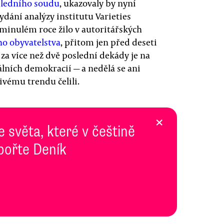
sledního soudu
, ukazovaly by nyní
dání analýzy institutu Varieties
minulém roce žilo v autoritářských
o obyvatelstva
, přitom jen před deseti
 za více než dvě poslední dekády je na
álních demokracií — a nedělá se ani
vému trendu čelili.
×
e světa, které v češtině
pořte Deník