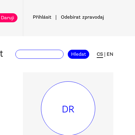
Přihlásit
|
Odebírat
zpravodaj
 Daruji
t
Hledat
CS
|
EN
DR