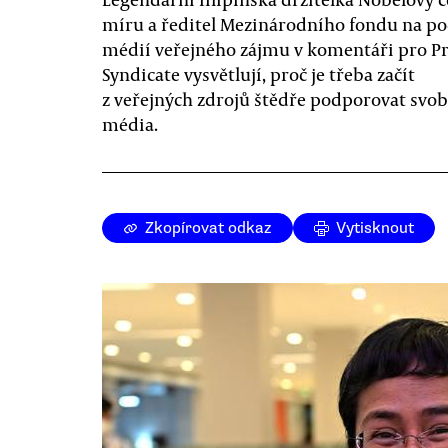
míru a ředitel Mezinárodního fondu na p
médií veřejného zájmu v komentáři pro Pr
Syndicate vysvětlují, proč je třeba začít
z veřejných zdrojů štědře podporovat svo
média.
Zkopírovat odkaz
Vytisknout