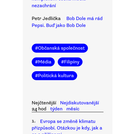
nezachrání
Petr Jedlička
Bob Dole má rád
Pepsi. Buď jako Bob Dole
#
Občanská společnost
#
Média
#
Filipíny
#
Politická kultura
Nejčtenější
Nejdiskutovanější
24 hod
týden
měsíc
1.
Evropa se změně klimatu
přizpůsobí. Otázkou je kdy, jak a