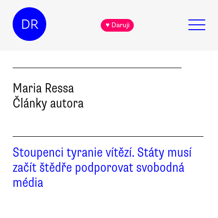
DR
♥ Daruji
Maria
Ressa
Články autora
Stoupenci tyranie vítězí. Státy musí
začít štědře podporovat svobodná
média