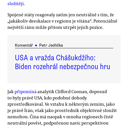
složitěji
.
Spojené státy reagovaly zatím jen neutrálně s tím, že
„jakákoliv deeskalace v regionu je vítána“. Potenciálně
největší ránu může přitom utrpět jejich pozice.
Komentář
●
Petr Jedlička
USA a vražda Chášukdžího:
Biden rozehrál nebezpečnou hru
Jak
připomíná
analytik Clifford Coonan, doposud
to byly právě USA, kdo podobné dohody
zprostředkovával. Ve vztahu k některým zemím, jako
je právě Írán, však jako prostředník objektivně sloužit
nemohou. Čína má naopak v mnoha regionech čistě
neutrální pověst, podpořenou navíc perspektivou