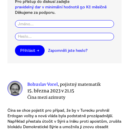
Pro přístup do diskusí zadejte
pravidelný dar v minimální hodnotě 50 Kč měsíčně
Děkujeme za podporu.
Přihlásit →
Zapomněli jste heslo?
Bohuslav Vorel
, pojistný matematik
15. března 2023 v 21.15
Čína mezi azimuty
Čína se chce pojistit pro případ, že by v Turecku prohrál
Erdogan volby a nová vláda byla podstatně prozápadnější.
Například přestala útočit v Sýrii a Iráku proti apoistům, zrušila
blokádu Demokratické Sýrie a umožnila ji znovu obsadit