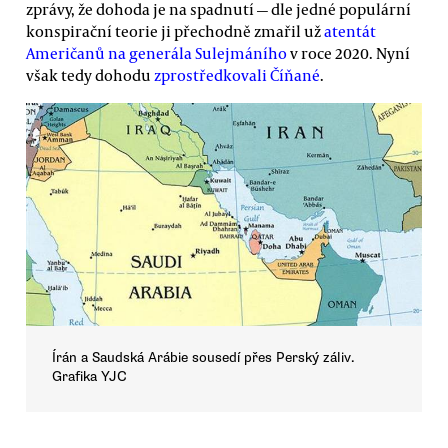
zprávy, že dohoda je na spadnutí — dle jedné populární
konspirační teorie ji přechodně zmařil už
atentát
Američanů na generála Sulejmáního
v roce 2020. Nyní
však tedy dohodu
zprostředkovali Číňané
.
Írán a Saudská Arábie sousedí přes Perský záliv.
Grafika YJC