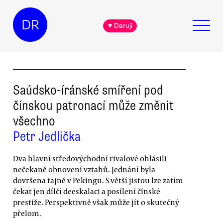
DR
♥ Daruji
Saúdsko-íránské smíření pod
čínskou patronací může změnit
všechno
Petr Jedlička
Dva hlavní středovýchodní rivalové ohlásili
nečekaně obnovení vztahů. Jednání byla
dovršena tajně v Pekingu. S větší jistou lze zatím
čekat jen dílčí deeskalaci a posílení čínské
prestiže. Perspektivně však může jít o skutečný
přelom.