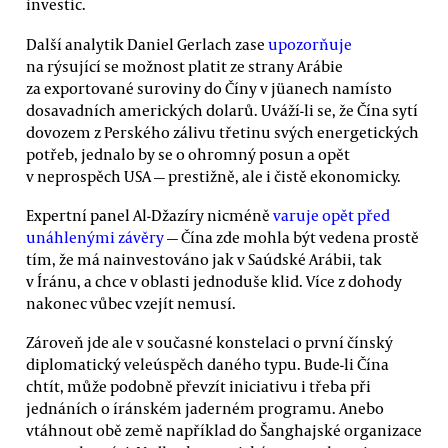
investic.
Další analytik Daniel Gerlach zase
upozorňuje
na rýsující se možnost platit ze strany Arábie
za exportované suroviny do Číny v jüanech namísto
dosavadních amerických dolarů. Uváží-li se, že Čína sytí
dovozem z Perského zálivu třetinu svých energetických
potřeb, jednalo by se o ohromný posun a opět
v neprospěch USA — prestižně, ale i čistě ekonomicky.
Expertní panel Al-Džazíry nicméně
varuje opět před
unáhlenými závěry
— Čína zde mohla být vedena prostě
tím, že má nainvestováno jak v Saúdské Arábii, tak
v Íránu, a chce v oblasti jednoduše klid. Více z dohody
nakonec vůbec vzejít nemusí.
Zároveň jde ale v současné konstelaci o první čínský
diplomatický veleúspěch daného typu. Bude-li Čína
chtít, může podobně převzít iniciativu i třeba při
jednáních o íránském jaderném programu. Anebo
vtáhnout obě země například do Šanghajské organizace