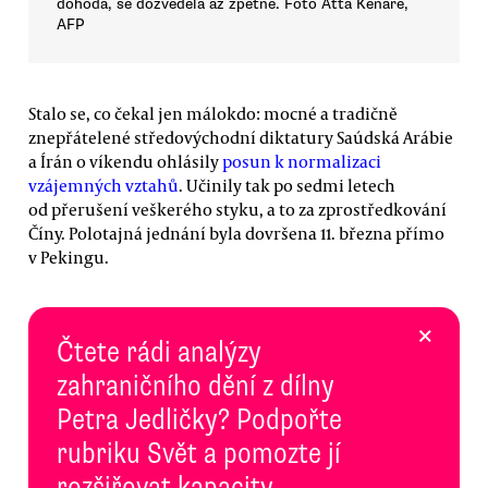
dohoda, se dozvěděla až zpětně. Foto Atta Kenare,
AFP
Stalo se, co čekal jen málokdo: mocné a tradičně
znepřátelené středovýchodní diktatury Saúdská Arábie
a Írán o víkendu ohlásily
posun k normalizaci
vzájemných vztahů
. Učinily tak po sedmi letech
od přerušení veškerého styku, a to za zprostředkování
Číny. Polotajná jednání byla dovršena 11. března přímo
v Pekingu.
×
Čtete rádi analýzy
zahraničního dění z dílny
Petra Jedličky? Podpořte
rubriku Svět a pomozte jí
rozšiřovat kapacity.