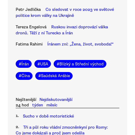
Petr Jedlička
Co sledovat v roce 2023 ve světové
politice krom války na Ukrajině
Tereza Engelová
Ruskou invazi doprovází válka
dronů. Těží z ní Turecko a Írán
Fatima Rahimi
Íránem zní: „Žena, život, svoboda!“
#
Írán
#
USA
#
Blízký a Střední východ
#
Čína
#
Saúdská Arábie
Nejčtenější
Nejdiskutovanější
24 hod
týden
měsíc
1.
Sucho v době motoristické
2.
Tři a půl roku vládní zmocněnkyní pro Romy:
Co jsme dokázali a proč jsem odešla