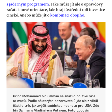
s jaderným programem
. Také může jít ale o opravdový
začátek nové orientace, kde hrají ústřední roli investice
čínské. Anebo může jít o
kombinaci obojího
.
Princ Mohammed bin Salman se snaží o politiku více
azimutů. Podle některých pozorovatelů jde ale z větší
části o trik, jak zvýšit saúdskou hodnotu pro USA. Zde
bin Salman s Vladimirem Putinem. Foto Ludovic