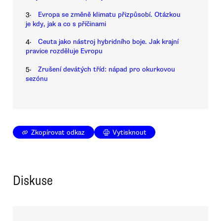
3.
Evropa se změně klimatu přizpůsobí. Otázkou
je kdy, jak a co s příčinami
4.
Ceuta jako nástroj hybridního boje. Jak krajní
pravice rozděluje Evropu
5.
Zrušení devátých tříd: nápad pro okurkovou
sezónu
Zkopírovat odkaz
Vytisknout
Diskuse