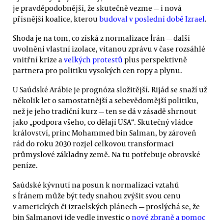
je pravděpodobnější, že skutečně vezme — i nová
přísnější koalice, kterou
budoval v poslední době Izrael
.
Shoda je na tom, co získá z normalizace Írán — další
uvolnění vlastní izolace, vítanou zprávu v čase rozsáhlé
vnitřní krize a
velkých protestů
plus perspektivně
partnera pro politiku vysokých cen ropy a plynu.
U Saúdské Arábie je prognóza složitější. Rijád se snaží už
několik let o samostatnější a sebevědomější politiku,
než je jeho tradiční kurz — ten se dá v zásadě shrnout
jako „podpora všeho, co dělají USA“. Skutečný vládce
království, princ Mohammed bin Salman, by zároveň
rád do roku 2030 rozjel celkovou transformaci
průmyslové základny země. Na tu potřebuje obrovské
peníze.
Saúdské kývnutí na posun k normalizaci vztahů
s Íránem může být tedy snahou zvýšit svou cenu
v amerických či izraelských plánech — proslýchá se, že
bin Salmanovi jde vedle investic o
nové zbraně a pomoc