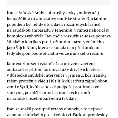
Írán a Saúdská Arábie přerušily styky konkrétně 3.
ledna 2016, a to z iniciativy saúdské strany. Oficiálním
popudem byl tehdy útok davu rozzuřených Íránců
na saúdskou ambasádu v Teheránu, v rámci něhož část
komplexu vyhořela. Dav měla rozzuřit saúdská poprava
šíitského klerika s protirežimními názory známého
jako Šajch Nimr, která se konala den před útokem —
tedy alespoň podle oficiální verze íránského režimu.
Kontext zhoršení vztahů až na úroveň uzavření
ambasád se přitom formoval už v dřívějších letech —
v důsledku saúdské intervence v Jemenu, kde íránský
režim protežuje vládu Hútíů, kvůli střetu zájmů obou
zemí v Sýrii, kvůli saúdské podpoře protiíránským
sankcím, po dílčích útocích íránských dronů
na saúdská těžební zařízení a tak dále.
Írán se snažil postupně vztahy obnovit, a to nejprve
za pomoci iráckého prostřednictví. Párkrát probleskly