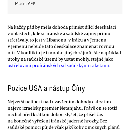
Marin, AFP
Na každý pád by měla dohoda přinést dílčí deeskalaci
v oblastech, kde se íránské a saúdské zájmy přímo
střetávaly, to jest v Libanonu, v Iráku a v Jemenu.
V Jemenu nebude tato deeskalace znamenat rovnou
mír. V konfliktu je i mnoho jiných zájmů. Ale například
útoky na saúdské území by ustat mohly, stejně jako
ostřelování proíránských sil saúdskými raketami
.
Pozice USA a nástup Číny
Největší nelibost nad uzavřením dohody dal zatím
najevo izraelský premiér Netanjahu. Právě on se totiž
nechal před krátkou dobou slyšet, že přišel čas
na konečné vyřešení íránské jaderné hrozby. Bez
saúdské pomoci půjde však jakýkoliv z možných plánů