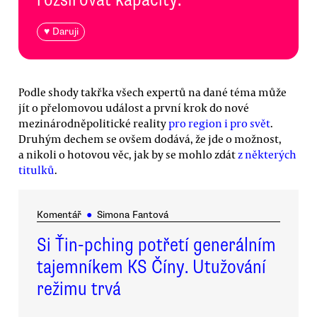
♥ Daruji
Podle shody takřka všech expertů na dané téma může
jít o přelomovou událost a první krok do nové
mezinárodněpolitické reality
pro region i pro svět
.
Druhým dechem se ovšem dodává, že jde o možnost,
a nikoli o hotovou věc, jak by se mohlo zdát
z některých
titulků
.
Komentář
●
Simona Fantová
Si Ťin-pching potřetí generálním
tajemníkem KS Číny. Utužování
režimu trvá