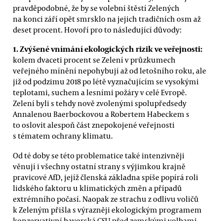
pravděpodobné, že by se volební štěstí Zelených
na konci září opět smrsklo na jejich tradičních osm až
deset procent. Hovoří pro to následující důvody:
1. Zvýšené vnímání ekologických rizik ve veřejnosti:
kolem dvaceti procent se Zelení v průzkumech
veřejného mínění nepohybují až od letošního roku, ale
již od podzimu 2018 po létě vyznačujícím se vysokými
teplotami, suchem a lesními požáry v celé Evropě.
Zelení byli s tehdy nově zvolenými spolupředsedy
Annalenou Baerbockovou a Robertem Habeckem s
to oslovit alespoň část znepokojené veřejnosti
s tématem ochrany klimatu.
Od té doby se této problematice také intenzivněji
věnují i všechny ostatní strany s výjimkou krajně
pravicové AfD, jejíž členská základna spíše popírá roli
lidského faktoru u klimatických změn a případů
extrémního počasí. Naopak ze strachu z odlivu voličů
k Zeleným přišla s výrazněji ekologickým programem
konzervativní bavorská CSU před zemskými volbami