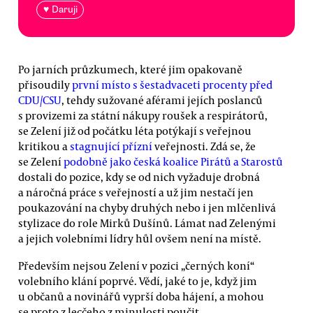
♥ Daruji
Po jarních průzkumech, které jim opakovaně
přisoudily
první místo s šestadvaceti procenty před
CDU/CSU
, tehdy sužované aférami jejích poslanců
s provizemi za státní nákupy roušek a respirátorů,
se Zelení již od počátku léta potýkají s veřejnou
kritikou a
stagnující přízní
veřejnosti. Zdá se, že
se Zelení
podobně jako česká koalice Pirátů a Starostů
dostali do pozice, kdy se od nich vyžaduje drobná
a náročná práce s veřejností a už jim nestačí jen
poukazování na chyby druhých nebo i jen mlčenlivá
stylizace do role Mirků Dušínů. Lámat nad Zelenými
a jejich volebními lídry hůl ovšem není na místě.
Především nejsou Zelení v pozici „černých koní“
volebního klání poprvé. Vědí, jaké to je, když jim
u občanů a novinářů vyprší doba hájení, a mohou
se proto z lecčeho z minulosti poučit.