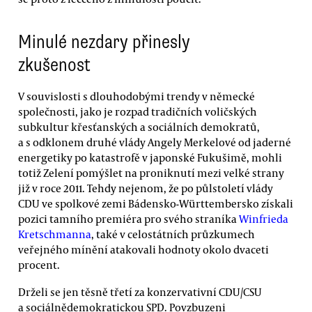
Minulé nezdary přinesly
zkušenost
V souvislosti s dlouhodobými trendy v německé
společnosti, jako je rozpad tradičních voličských
subkultur křesťanských a sociálních demokratů,
a s odklonem druhé vlády Angely Merkelové od jaderné
energetiky po katastrofě v japonské Fukušimě, mohli
totiž Zelení pomýšlet na proniknutí mezi velké strany
již v roce 2011. Tehdy nejenom, že po půlstoletí vlády
CDU ve spolkové zemi Bádensko-Württembersko získali
pozici tamního premiéra pro svého straníka
Winfrieda
Kretschmanna
, také v celostátních průzkumech
veřejného mínění atakovali hodnoty okolo dvaceti
procent.
Drželi se jen těsně třetí za konzervativní CDU/CSU
a sociálnědemokratickou SPD. Povzbuzeni