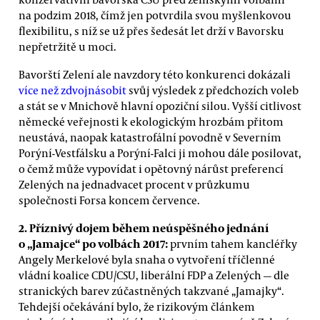
na podzim 2018, čímž jen potvrdila svou myšlenkovou
flexibilitu, s níž se už přes šedesát let drží v Bavorsku
nepřetržitě u moci.
Bavorští Zelení ale navzdory této konkurenci dokázali
více než zdvojnásobit
svůj výsledek z předchozích voleb
a stát se v Mnichově hlavní opoziční silou. Vyšší citlivost
německé veřejnosti k ekologickým hrozbám přitom
neustává, naopak katastrofální povodně v Severním
Porýní-Vestfálsku a Porýní-Falci ji mohou dále posilovat,
o čemž může vypovídat i opětovný nárůst preferencí
Zelených na jednadvacet procent v průzkumu
společnosti Forsa koncem července.
2. Příznivý dojem během neúspěšného jednání
o „Jamajce“ po volbách 2017:
prvním tahem kancléřky
Angely Merkelové byla snaha o vytvoření tříčlenné
vládní koalice CDU/CSU, liberální FDP a Zelených — dle
stranických barev zúčastněných takzvané „Jamajky“.
Tehdejší očekávání bylo, že rizikovým článkem