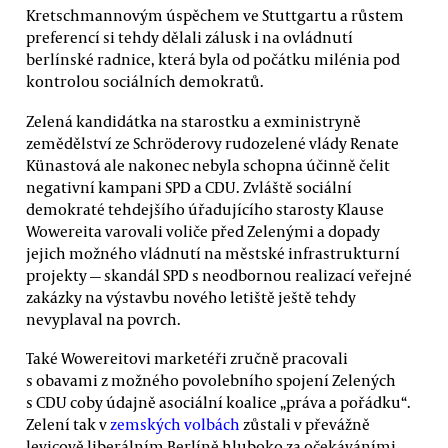
Kretschmannovým úspěchem ve Stuttgartu a růstem
preferencí si tehdy dělali zálusk i na ovládnutí
berlínské radnice, která byla od počátku milénia pod
kontrolou sociálních demokratů.
Zelená kandidátka na starostku a exministryně
zemědělství ze Schröderovy rudozelené vlády Renate
Künastová ale nakonec nebyla schopna účinně čelit
negativní kampani SPD a CDU. Zvláště sociální
demokraté tehdejšího úřadujícího starosty Klause
Wowereita varovali voliče před Zelenými a dopady
jejich možného vládnutí na městské infrastrukturní
projekty — skandál SPD s neodbornou realizací veřejné
zakázky na výstavbu nového letiště ještě tehdy
nevyplaval na povrch.
Také Wowereitovi marketéři zručně pracovali
s obavami z možného povolebního spojení Zelených
s CDU coby údajně asociální koalice „práva a pořádku“.
Zelení tak v
zemských volbách
zůstali v převážně
levicově liberálním Berlíně hluboko za očekáváními