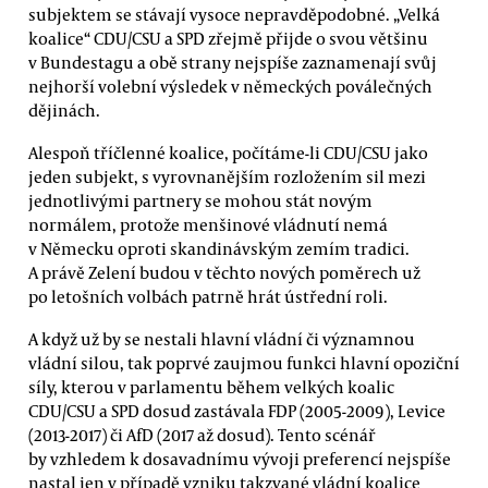
subjektem se stávají vysoce nepravděpodobné. „Velká
koalice“ CDU/CSU a SPD zřejmě přijde o svou většinu
v Bundestagu a obě strany nejspíše zaznamenají svůj
nejhorší volební výsledek v německých poválečných
dějinách.
Alespoň tříčlenné koalice, počítáme-li CDU/CSU jako
jeden subjekt, s vyrovnanějším rozložením sil mezi
jednotlivými partnery se mohou stát novým
normálem, protože menšinové vládnutí nemá
v Německu oproti skandinávským zemím tradici.
A právě Zelení budou v těchto nových poměrech už
po letošních volbách patrně hrát ústřední roli.
A když už by se nestali hlavní vládní či významnou
vládní silou, tak poprvé zaujmou funkci hlavní opoziční
síly, kterou v parlamentu během velkých koalic
CDU/CSU a SPD dosud zastávala FDP (2005-2009), Levice
(2013-2017) či AfD (2017 až dosud). Tento scénář
by vzhledem k dosavadnímu vývoji preferencí nejspíše
nastal jen v případě vzniku takzvané vládní koalice