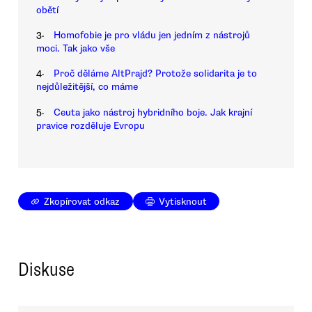
obětí
3.
Homofobie je pro vládu jen jedním z nástrojů
moci. Tak jako vše
4.
Proč děláme AltPrajd? Protože solidarita je to
nejdůležitější, co máme
5.
Ceuta jako nástroj hybridního boje. Jak krajní
pravice rozděluje Evropu
Zkopírovat odkaz
Vytisknout
Diskuse