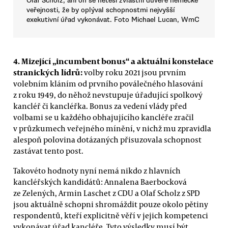
Olaf Scholz, ani on se netěší zvláštní důvěře německé
veřejnosti, že by oplýval schopnostmi nejvyšší
exekutivní úřad vykonávat. Foto Michael Lucan, WmC
4. Mizející „incumbent bonus“ a aktuální konstelace
stranických lídrů:
volby roku 2021 jsou prvním
volebním kláním od prvního poválečného hlasování
z roku 1949, do něhož nevstupuje úřadující spolkový
kancléř či kancléřka. Bonus za vedení vlády před
volbami se u každého obhajujícího kancléře zračil
v průzkumech veřejného mínění, v nichž mu zpravidla
alespoň polovina dotázaných přisuzovala schopnost
zastávat tento post.
Takovéto hodnoty nyní nemá nikdo z hlavních
kancléřských kandidátů: Annalena Baerbocková
ze Zelených, Armin Laschet z CDU a Olaf Scholz z SPD
jsou aktuálně schopni shromáždit pouze okolo pětiny
respondentů, kteří explicitně věří v jejich kompetenci
vykonávat úřad kancléře. Tyto výsledky musí být