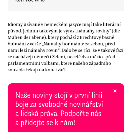
Kosinsky, WmC
Idiomy užívané v německém jazyce mají také literární
původ. Jedním takovým je výraz „námahy roviny“ (die
Mühen der Ebene), který pochází z Brechtovy básně
Vnímání z verše „Námahy hor máme za sebou, před
námi leží námahy rovin“. Dalo by se říci, že v takové fázi
se nacházejí němečtí Zelení, necelé dva měsíce před
parlamentními volbami, které našeho západního
souseda čekají na konci září.
×
Naše noviny stojí v první linii
boje za svobodné novinářství
a lidská práva. Podpořte nás
a přidejte se k nám!