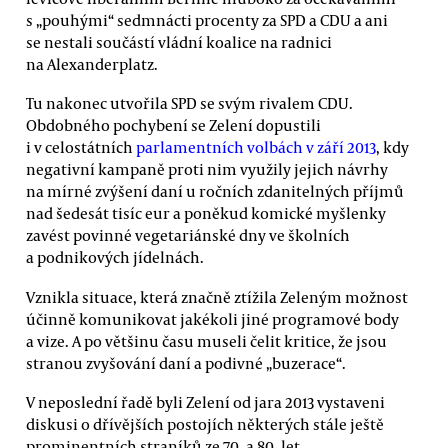
s „pouhými“ sedmnácti procenty za SPD a CDU a ani
se nestali součástí vládní koalice na radnici
na Alexanderplatz.
Tu nakonec utvořila SPD se svým rivalem CDU.
Obdobného pochybení se Zelení dopustili
i v celostátních
parlamentních volbách v září 2013
, kdy
negativní kampaně proti nim využily jejich návrhy
na mírné zvýšení daní u ročních zdanitelných příjmů
nad šedesát tisíc eur a poněkud komické myšlenky
zavést povinné vegetariánské dny ve školních
a podnikových jídelnách.
Vznikla situace, která značně ztížila Zeleným možnost
účinně komunikovat jakékoli jiné programové body
a vize. A po většinu času museli čelit kritice, že jsou
stranou zvyšování daní a podivné „buzerace“.
V neposlední řadě byli Zelení od jara 2013 vystaveni
diskusi o dřívějších postojích některých stále ještě
prominentních straníků ze 70. a 80. let