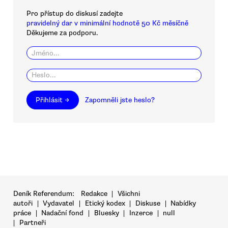
Pro přístup do diskusí zadejte
pravidelný dar v minimální hodnotě 50 Kč měsíčně
Děkujeme za podporu.
Přihlásit →
Zapomněli jste heslo?
Deník Referendum:
Redakce
|
Všichni
autoři
|
Vydavatel
|
Etický kodex
|
Diskuse
|
Nabídky
práce
|
Nadační fond
|
Bluesky
|
Inzerce
|
null
|
Partneři