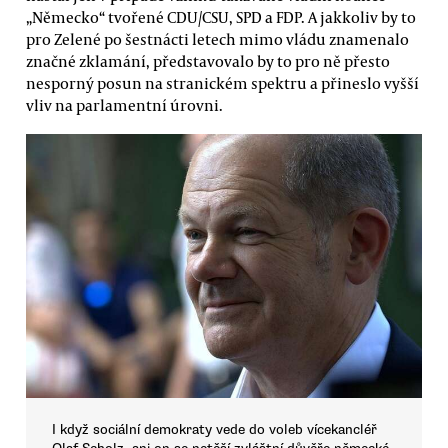
„Německo“ tvořené CDU/CSU, SPD a FDP. A jakkoliv by to
pro Zelené po šestnácti letech mimo vládu znamenalo
značné zklamání, představovalo by to pro ně přesto
nesporný posun na stranickém spektru a přineslo vyšší
vliv na parlamentní úrovni.
I když sociální demokraty vede do voleb vícekancléř