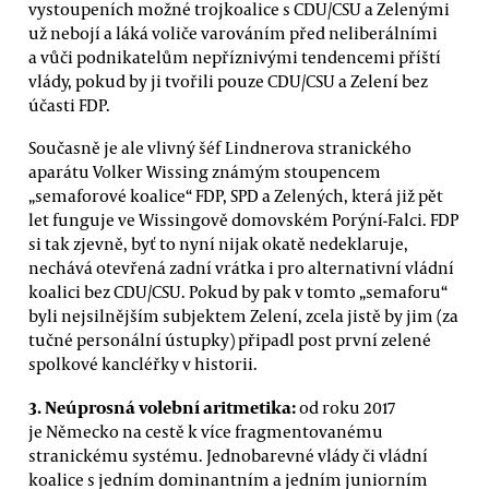
vystoupeních možné trojkoalice s CDU/CSU a Zelenými
už nebojí a láká voliče varováním před neliberálními
a vůči podnikatelům nepříznivými tendencemi příští
vlády, pokud by ji tvořili pouze CDU/CSU a Zelení bez
účasti FDP.
Současně je ale vlivný šéf Lindnerova stranického
aparátu Volker Wissing známým stoupencem
„semaforové koalice“ FDP, SPD a Zelených, která již pět
let funguje ve Wissingově domovském Porýní-Falci. FDP
si tak zjevně, byť to nyní nijak okatě nedeklaruje,
nechává otevřená zadní vrátka i pro alternativní vládní
koalici bez CDU/CSU. Pokud by pak v tomto „semaforu“
byli nejsilnějším subjektem Zelení, zcela jistě by jim (za
tučné personální ústupky) připadl post první zelené
spolkové kancléřky v historii.
3. Neúprosná volební aritmetika:
od roku 2017
je Německo na cestě k více fragmentovanému
stranickému systému. Jednobarevné vlády či vládní
koalice s jedním dominantním a jedním juniorním