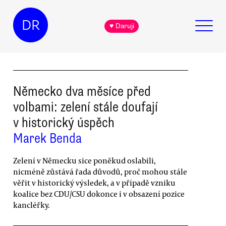
DR
♥ Daruji
Německo dva měsíce před
volbami: zelení stále doufají
v historický úspěch
Marek Benda
Zelení v Německu sice poněkud oslabili,
nicméně zůstává řada důvodů, proč mohou stále
věřit v historický výsledek, a v případě vzniku
koalice bez CDU/CSU dokonce i v obsazení pozice
kancléřky.