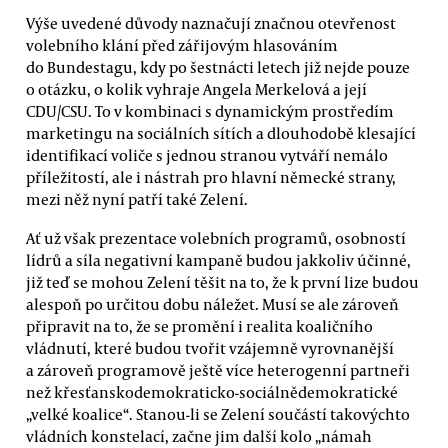
Výše uvedené důvody naznačují značnou otevřenost
volebního klání před zářijovým hlasováním
do Bundestagu, kdy po šestnácti letech již nejde pouze
o otázku, o kolik vyhraje Angela Merkelová a její
CDU/CSU. To v kombinaci s dynamickým prostředím
marketingu na sociálních sítích a dlouhodobě klesající
identifikací voliče s jednou stranou vytváří nemálo
příležitostí, ale i nástrah pro hlavní německé strany,
mezi něž nyní patří také Zelení.
Ať už však prezentace volebních programů, osobností
lídrů a síla negativní kampaně budou jakkoliv účinné,
již teď se mohou Zelení těšit na to, že k první lize budou
alespoň po určitou dobu náležet. Musí se ale zároveň
připravit na to, že se promění i realita koaličního
vládnutí, které budou tvořit vzájemně vyrovnanější
a zároveň programově ještě více heterogenní partneři
než křesťanskodemokraticko-sociálnědemokratické
„velké koalice“. Stanou-li se Zelení součástí takovýchto
vládních konstelací, začne jim další kolo „námah