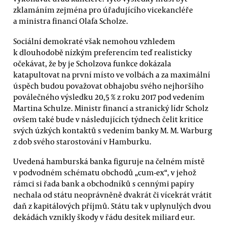
zklamáním zejména pro úřadujícího vicekancléře
a ministra financí Olafa Scholze.
Sociální demokraté však nemohou vzhledem
k dlouhodobě nízkým preferencím teď realisticky
očekávat, že by je Scholzova funkce dokázala
katapultovat na první místo ve volbách a za maximální
úspěch budou považovat obhajobu svého nejhoršího
poválečného výsledku 20,5 % z roku 2017 pod vedením
Martina Schulze. Ministr financí a stranický lídr Scholz
ovšem také bude v následujících týdnech čelit kritice
svých úzkých kontaktů s vedením banky M. M. Warburg
z dob svého starostování v Hamburku.
Uvedená hamburská banka figuruje na čelném místě
v podvodném schématu obchodů „cum-ex“, v jehož
rámci si řada bank a obchodníků s cennými papíry
nechala od státu neoprávněně dvakrát či vícekrát vrátit
daň z kapitálových příjmů. Státu tak v uplynulých dvou
dekádách vznikly škody v řádu desítek miliard eur.