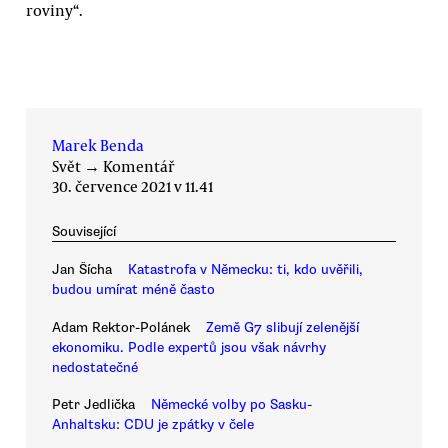
roviny“.
Marek Benda
Svět
→
Komentář
30. července 2021 v 11.41
Související
Jan Šícha
Katastrofa v Německu: ti, kdo uvěřili,
budou umírat méně často
Adam Rektor-Polánek
Země G7 slibují zelenější
ekonomiku. Podle expertů jsou však návrhy
nedostatečné
Petr Jedlička
Německé volby po Sasku-
Anhaltsku: CDU je zpátky v čele