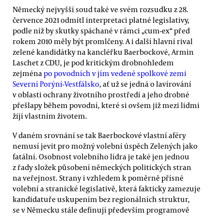
Německý nejvyšší soud také ve svém rozsudku z 28.
července 2021 odmítl interpretaci platné legislativy,
podle níž by skutky spáchané v rámci „cum-ex“ před
rokem 2010 měly být promlčeny. A i další hlavní rival
zelené kandidátky na kancléřku Baerbockové, Armin
Laschet z CDU, je pod kritickým drobnohledem
zejména
po povodních v jím vedené spolkové zemi
Severní Porýní-Vestfálsko
, ať už se jedná o lavírování
v oblasti ochrany životního prostředí a jeho drobné
přešlapy během povodní, které si ovšem již mezi lidmi
žijí vlastním životem.
V daném srovnání se tak Baerbockové vlastní aféry
nemusí jevit pro možný volební úspěch Zelených jako
fatální. Osobnost volebního lídra je také jen jednou
z řady složek působení německých politických stran
na veřejnost. Strany i vzhledem k poměrně přísné
volební a stranické legislativě, která fakticky zamezuje
kandidatuře uskupením bez regionálních struktur,
se v Německu stále definují především programově