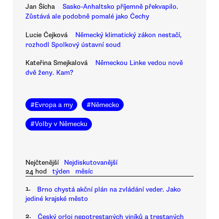
Jan Šícha
Sasko-Anhaltsko příjemně překvapilo.
Zůstává ale podobně pomalé jako Čechy
Lucie Čejková
Německý klimatický zákon nestačí,
rozhodl Spolkový ústavní soud
Kateřina Smejkalová
Německou Linke vedou nově
dvě ženy. Kam?
#
Evropa a my
#
Německo
#
Volby v Německu
Nejčtenější
Nejdiskutovanější
24 hod
týden
měsíc
1.
Brno chystá akční plán na zvládání veder. Jako
jediné krajské město
2.
Český orloj nepotrestaných viníků a trestaných