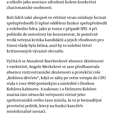
a nikoliv jako asociace sdružené kolem konkrétní
charismatické osobnosti.
Roli lídrů také alespoň ve většině stran oslabuje formát
spolupředsedů či úplné oddělení funkce spolupředsedů
a volebního lídra, jako je tomu v případě SPD. A při
pohledu do minulosti lze konstatovat, že poměrně
tvrdá veřejná kritika kandidátů a jejich vhodnosti pro
řízení vlády byla běžná, aniž by to volební štěstí
kritizovaných výrazně ohrozilo.
Vyčítá-li se Annaleně Baerbockové absence zkušeností
v exekutivě, Angele Merkelové se zase předhazovala
absence vnitrostranické zkušenosti a protekční role
„Kohlova děvčete“, když se záhy po svém vstupu do CDU
stala v roce 1990 poslankyní a následně i členkou
Kohlova kabinetu. A nakonec i o Helmutu Kohlovi
značná část německé veřejnosti včetně jeho
spolustraníků svého času mínila, že to je beznadějně
provinční politik, který na funkci kancléře
intelektuálně nestačí.