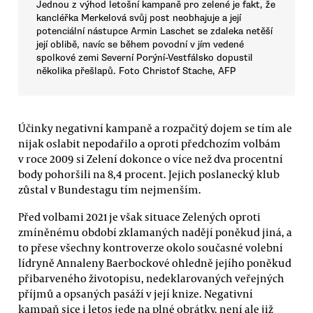
Jednou z výhod letošní kampaně pro zelené je fakt, že
kancléřka Merkelová svůj post neobhajuje a její
potenciální nástupce Armin Laschet se zdaleka netěší
její oblibě, navíc se během povodní v jím vedené
spolkové zemi Severní Porýní-Vestfálsko dopustil
několika přešlapů. Foto Christof Stache, AFP
Účinky negativní kampaně a rozpačitý dojem se tím ale
nijak oslabit nepodařilo a oproti předchozím volbám
v roce 2009 si Zelení dokonce o více než dva procentní
body pohoršili na 8,4 procent. Jejich poslanecký klub
zůstal v Bundestagu tím nejmenším.
Před volbami 2021 je však situace Zelených oproti
zmíněnému období zklamaných nadějí poněkud jiná, a
to přese všechny kontroverze okolo současné volební
lídryně Annaleny Baerbockové ohledně jejího poněkud
přibarveného životopisu, nedeklarovaných veřejných
příjmů a opsaných pasáží v její knize. Negativní
kampaň sice i letos jede na plné obrátky, není ale již