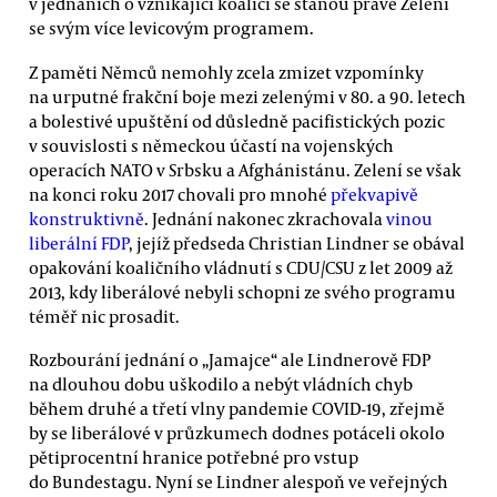
v jednáních o vznikající koalici se stanou právě Zelení
se svým více levicovým programem.
Z paměti Němců nemohly zcela zmizet vzpomínky
na urputné frakční boje mezi zelenými v 80. a 90. letech
a bolestivé upuštění od důsledně pacifistických pozic
v souvislosti s německou účastí na vojenských
operacích NATO v Srbsku a Afghánistánu. Zelení se však
na konci roku 2017 chovali pro mnohé
překvapivě
konstruktivně
. Jednání nakonec zkrachovala
vinou
liberální FDP
, jejíž předseda Christian Lindner se obával
opakování koaličního vládnutí s CDU/CSU z let 2009 až
2013, kdy liberálové nebyli schopni ze svého programu
téměř nic prosadit.
Rozbourání jednání o „Jamajce“ ale Lindnerově FDP
na dlouhou dobu uškodilo a nebýt vládních chyb
během druhé a třetí vlny pandemie COVID-19, zřejmě
by se liberálové v průzkumech dodnes potáceli okolo
pětiprocentní hranice potřebné pro vstup
do Bundestagu. Nyní se Lindner alespoň ve veřejných