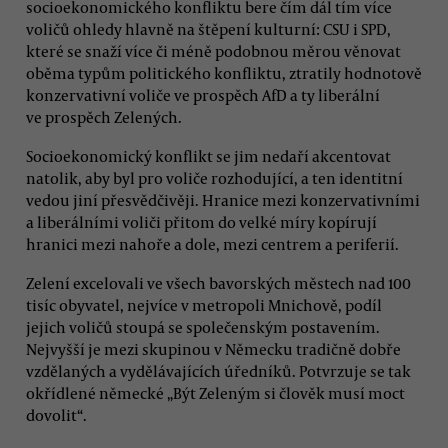
socioekonomického konfliktu bere čím dál tím více
voličů ohledy hlavně na štěpení kulturní: CSU i SPD,
které se snaží více či méně podobnou měrou věnovat
oběma typům politického konfliktu, ztratily hodnotově
konzervativní voliče ve prospěch AfD a ty liberální
ve prospěch Zelených.
Socioekonomický konflikt se jim nedaří akcentovat
natolik, aby byl pro voliče rozhodující, a ten identitní
vedou jiní přesvědčivěji. Hranice mezi konzervativními
a liberálními voliči přitom do velké míry kopírují
hranici mezi nahoře a dole, mezi centrem a periferií.
Zelení excelovali ve všech bavorských městech nad 100
tisíc obyvatel, nejvíce v metropoli Mnichově, podíl
jejich voličů stoupá se společenským postavením.
Nejvyšší je mezi skupinou v Německu tradičně dobře
vzdělaných a vydělávajících úředníků. Potvrzuje se tak
okřídlené německé „Být Zeleným si člověk musí moct
dovolit“.