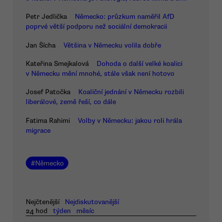
Petr Jedlička
Německo: průzkum naměřil AfD
poprvé větší podporu než sociální demokracii
Jan Šícha
Většina v Německu volila dobře
Kateřina Smejkalová
Dohoda o další velké koalici
v Německu mění mnohé, stále však není hotovo
Josef Patočka
Koaliční jednání v Německu rozbili
liberálové, země řeší, co dále
Fatima Rahimi
Volby v Německu: jakou roli hrála
migrace
#
Německo
Nejčtenější
Nejdiskutovanější
24 hod
týden
měsíc