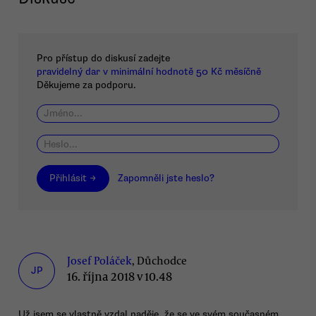
Pro přístup do diskusí zadejte
pravidelný dar v minimální hodnotě 50 Kč měsíčně
Děkujeme za podporu.
Přihlásit →
Zapomněli jste heslo?
Josef Poláček
, Důchodce
JP
16. října 2018 v 10.48
Už jsem se vlastně vzdal naděje, že se ve svém současném