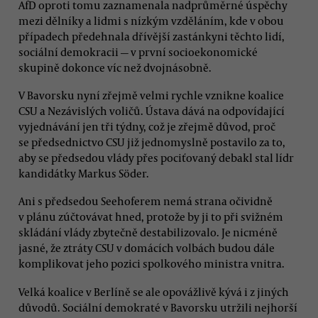
AfD oproti tomu zaznamenala nadprůměrné úspěchy
mezi dělníky a lidmi s nízkým vzděláním, kde v obou
případech předehnala dřívější zastánkyni těchto lidí,
sociální demokracii — v první socioekonomické
skupině dokonce víc než dvojnásobně.
V Bavorsku nyní zřejmě velmi rychle vznikne koalice
CSU a Nezávislých voličů. Ústava dává na odpovídající
vyjednávání jen tři týdny, což je zřejmě důvod, proč
se předsednictvo CSU již jednomyslně postavilo za to,
aby se předsedou vlády přes pociťovaný debakl stal lídr
kandidátky Markus Söder.
Ani s předsedou Seehoferem nemá strana očividně
v plánu zúčtovávat hned, protože by ji to při svižném
skládání vlády zbytečně destabilizovalo. Je nicméně
jasné, že ztráty CSU v domácích volbách budou dále
komplikovat jeho pozici spolkového ministra vnitra.
Velká koalice v Berlíně se ale opovážlivě kývá i z jiných
důvodů. Sociální demokraté v Bavorsku utržili nejhorší