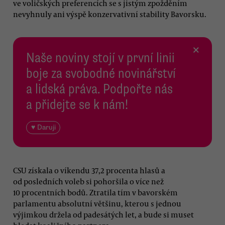
ve voličských preferencích se s jistým zpožděním
nevyhnuly ani výspě konzervativní stability Bavorsku.
×
Naše noviny stojí v první linii
boje za svobodné novinářství
a lidská práva. Podpořte nás
a přidejte se k nám!
♥ Daruji
CSU získala o víkendu 37,2 procenta hlasů a
od posledních voleb si pohoršila o více než
10 procentních bodů. Ztratila tím v bavorském
parlamentu absolutní většinu, kterou s jednou
výjimkou držela od padesátých let, a bude si muset