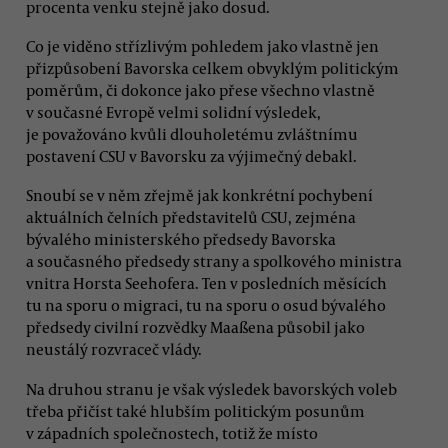
procenta venku stejně jako dosud.
Co je viděno střízlivým pohledem jako vlastně jen
přizpůsobení Bavorska celkem obvyklým politickým
poměrům, či dokonce jako přese všechno vlastně
v současné Evropě velmi solidní výsledek,
je považováno kvůli dlouholetému zvláštnímu
postavení CSU v Bavorsku za výjimečný debakl.
Snoubí se v něm zřejmě jak konkrétní pochybení
aktuálních čelních představitelů CSU, zejména
bývalého ministerského předsedy Bavorska
a současného předsedy strany a spolkového ministra
vnitra Horsta Seehofera. Ten v posledních měsících
tu na sporu o migraci, tu na sporu o osud bývalého
předsedy civilní rozvědky Maaßena působil jako
neustálý rozvraceč vlády.
Na druhou stranu je však výsledek bavorských voleb
třeba přičíst také hlubším politickým posunům
v západních společnostech, totiž že místo