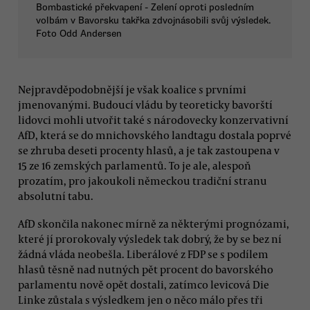
Bombastické překvapení - Zelení oproti posledním
volbám v Bavorsku takřka zdvojnásobili svůj výsledek.
Foto Odd Andersen
Nejpravděpodobnější je však koalice s prvními
jmenovanými. Budoucí vládu by teoreticky bavorští
lidovci mohli utvořit také s národovecky konzervativní
AfD, která se do mnichovského landtagu dostala poprvé
se zhruba deseti procenty hlasů, a je tak zastoupena v
15 ze 16 zemských parlamentů. To je ale, alespoň
prozatím, pro jakoukoli německou tradiční stranu
absolutní tabu.
AfD skončila nakonec mírně za některými prognózami,
které jí prorokovaly výsledek tak dobrý, že by se bez ní
žádná vláda neobešla. Liberálové z FDP se s podílem
hlasů těsně nad nutných pět procent do bavorského
parlamentu nově opět dostali, zatímco levicová Die
Linke zůstala s výsledkem jen o něco málo přes tři