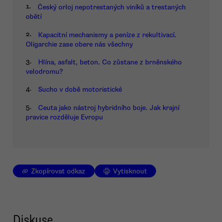
1.
Český orloj nepotrestaných viníků a trestaných
obětí
2.
Kapacitní mechanismy a peníze z rekultivací.
Oligarchie zase obere nás všechny
3.
Hlína, asfalt, beton. Co zůstane z brněnského
velodromu?
4.
Sucho v době motoristické
5.
Ceuta jako nástroj hybridního boje. Jak krajní
pravice rozděluje Evropu
Zkopírovat odkaz
Vytisknout
Diskuse