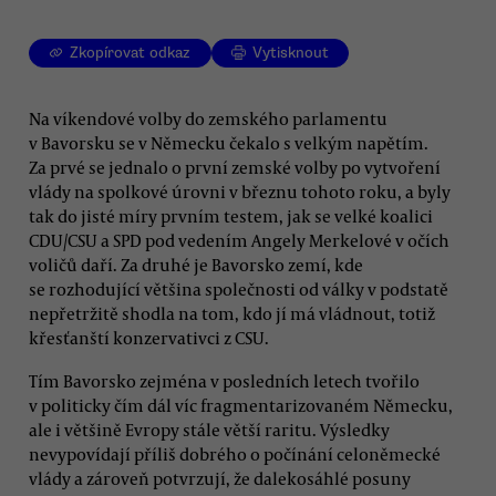
Zkopírovat odkaz
Vytisknout
Na víkendové volby do zemského parlamentu
v Bavorsku se v Německu čekalo s velkým napětím.
Za prvé se jednalo o první zemské volby po vytvoření
vlády na spolkové úrovni v březnu tohoto roku, a byly
tak do jisté míry prvním testem, jak se velké koalici
CDU/CSU a SPD pod vedením Angely Merkelové v očích
voličů daří. Za druhé je Bavorsko zemí, kde
se rozhodující většina společnosti od války v podstatě
nepřetržitě shodla na tom, kdo jí má vládnout, totiž
křesťanští konzervativci z CSU.
Tím Bavorsko zejména v posledních letech tvořilo
v politicky čím dál víc fragmentarizovaném Německu,
ale i většině Evropy stále větší raritu. Výsledky
nevypovídají příliš dobrého o počínání celoněmecké
vlády a zároveň potvrzují, že dalekosáhlé posuny