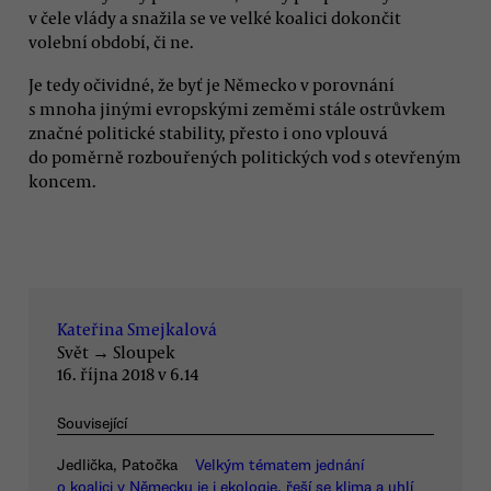
v čele vlády a snažila se ve velké koalici dokončit
volební období, či ne.
Je tedy očividné, že byť je Německo v porovnání
s mnoha jinými evropskými zeměmi stále ostrůvkem
značné politické stability, přesto i ono vplouvá
do poměrně rozbouřených politických vod s otevřeným
koncem.
Kateřina Smejkalová
Svět
→
Sloupek
16. října 2018 v 6.14
Související
Jedlička, Patočka
Velkým tématem jednání
o koalici v Německu je i ekologie, řeší se klima a uhlí