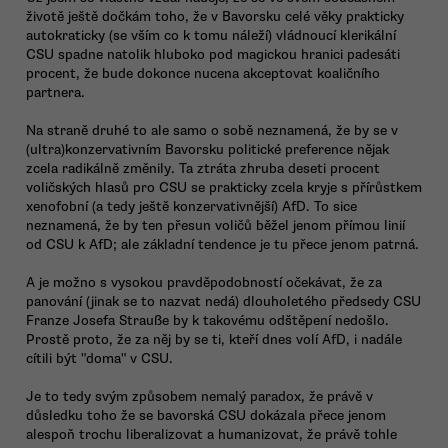
životě ještě dočkám toho, že v Bavorsku celé věky prakticky
autokraticky (se vším co k tomu náleží) vládnoucí klerikální
CSU spadne natolik hluboko pod magickou hranici padesáti
procent, že bude dokonce nucena akceptovat koaličního
partnera.
Na straně druhé to ale samo o sobě neznamená, že by se v
(ultra)konzervativním Bavorsku politické preference nějak
zcela radikálně změnily. Ta ztráta zhruba deseti procent
voličských hlasů pro CSU se prakticky zcela kryje s přírůstkem
xenofobní (a tedy ještě konzervativnější) AfD. To sice
neznamená, že by ten přesun voličů běžel jenom přímou linií
od CSU k AfD; ale základní tendence je tu přece jenom patrná.
A je možno s vysokou pravděpodobností očekávat, že za
panování (jinak se to nazvat nedá) dlouholetého předsedy CSU
Franze Josefa Strauße by k takovému odštěpení nedošlo.
Prostě proto, že za něj by se ti, kteří dnes volí AfD, i nadále
cítili být "doma" v CSU.
Je to tedy svým způsobem nemalý paradox, že právě v
důsledku toho že se bavorská CSU dokázala přece jenom
alespoň trochu liberalizovat a humanizovat, že právě tohle