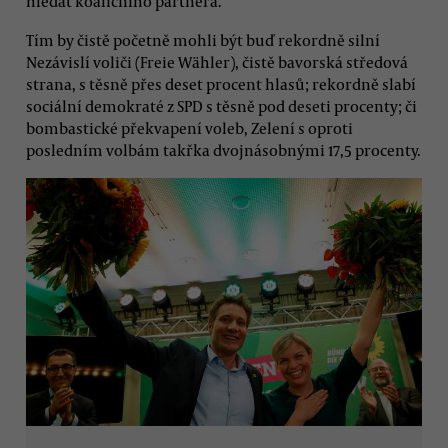
hledat koaličního partnera.
Tím by čistě početně mohli být buď rekordně silní
Nezávislí voliči (Freie Wähler), čistě bavorská středová
strana, s těsně přes deset procent hlasů; rekordně slabí
sociální demokraté z SPD s těsně pod deseti procenty; či
bombastické překvapení voleb, Zelení s oproti
posledním volbám takřka dvojnásobnými 17,5 procenty.