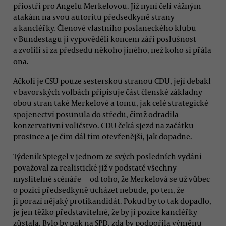
přiostří pro Angelu Merkelovou. Již nyní čelí vážným
atakám na svou autoritu předsedkyně strany
a kancléřky. Členové vlastního poslaneckého klubu
v Bundestagu jí vypověděli koncem září poslušnost
a zvolili si za předsedu někoho jiného, než koho si přála
ona.
Ačkoli je CSU pouze sesterskou stranou CDU, její debakl
v bavorských volbách připisuje část členské základny
obou stran také Merkelové a tomu, jak celé strategické
spojenectví posunula do středu, čímž odradila
konzervativní voličstvo. CDU čeká sjezd na začátku
prosince a je čím dál tím otevřenější, jak dopadne.
Týdeník Spiegel v jednom ze svých posledních vydání
považoval za realistické již v podstatě všechny
myslitelné scénáře — od toho, že Merkelová se už vůbec
o pozici předsedkyně ucházet nebude, po ten, že
ji porazí nějaký protikandidát. Pokud by to tak dopadlo,
je jen těžko představitelné, že by jí pozice kancléřky
zůstala. Bylo by pak na SPD, zda by podpořila výměnu