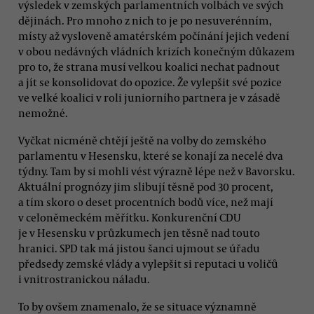
výsledek v zemských parlamentních volbách ve svých
dějinách. Pro mnoho z nich to je po nesuverénním,
místy až vysloveně amatérském počínání jejich vedení
v obou nedávných vládních krizích konečným důkazem
pro to, že strana musí velkou koalici nechat padnout
a jít se konsolidovat do opozice. Že vylepšit své pozice
ve velké koalici v roli juniorního partnera je v zásadě
nemožné.
Vyčkat nicméně chtějí ještě na volby do zemského
parlamentu v Hesensku, které se konají za necelé dva
týdny. Tam by si mohli vést výrazně lépe než v Bavorsku.
Aktuální prognózy jim slibují těsně pod 30 procent,
a tím skoro o deset procentních bodů více, než mají
v celoněmeckém měřítku. Konkurenční CDU
je v Hesensku v průzkumech jen těsně nad touto
hranici. SPD tak má jistou šanci ujmout se úřadu
předsedy zemské vlády a vylepšit si reputaci u voličů
i vnitrostranickou náladu.
To by ovšem znamenalo, že se situace významně