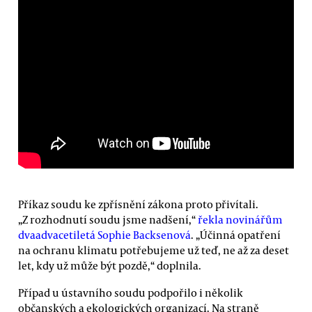
Příkaz soudu ke zpřísnění zákona proto přivítali.
„Z rozhodnutí soudu jsme nadšení,“
řekla novinářům
dvaadvacetiletá Sophie Backsenová
. „Účinná opatření
na ochranu klimatu potřebujeme už teď, ne až za deset
let, kdy už může být pozdě,“ doplnila.
Případ u ústavního soudu podpořilo i několik
občanských a ekologických organizací. Na straně