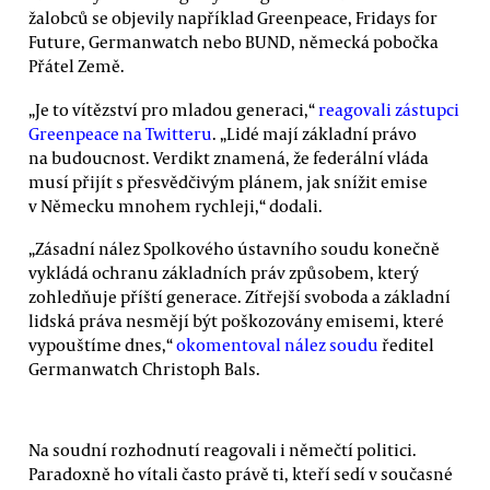
žalobců se objevily například Greenpeace, Fridays for
Future, Germanwatch nebo BUND, německá pobočka
Přátel Země.
„Je to vítězství pro mladou generaci,“
reagovali zástupci
Greenpeace na Twitteru
. „Lidé mají základní právo
na budoucnost. Verdikt znamená, že federální vláda
musí přijít s přesvědčivým plánem, jak snížit emise
v Německu mnohem rychleji,“ dodali.
„Zásadní nález Spolkového ústavního soudu konečně
vykládá ochranu základních práv způsobem, který
zohledňuje příští generace. Zítřejší svoboda a základní
lidská práva nesmějí být poškozovány emisemi, které
vypouštíme dnes,“
okomentoval nález soudu
ředitel
Germanwatch Christoph Bals.
Na soudní rozhodnutí reagovali i němečtí politici.
Paradoxně ho vítali často právě ti, kteří sedí v současné