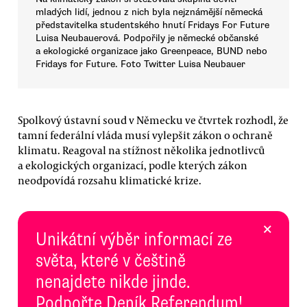
mladých lidí, jednou z nich byla nejznámější německá
představitelka studentského hnutí Fridays For Future
Luisa Neubauerová. Podpořily je německé občanské
a ekologické organizace jako Greenpeace, BUND nebo
Fridays for Future. Foto Twitter Luisa Neubauer
Spolkový ústavní soud v Německu ve čtvrtek rozhodl, že
tamní federální vláda musí vylepšit zákon o ochraně
klimatu. Reagoval na stížnost několika jednotlivců
a ekologických organizací, podle kterých zákon
neodpovídá rozsahu klimatické krize.
×
Unikátní výběr informací ze
světa, které v češtině
nenajdete nikde jinde.
Podpořte Deník Referendum!