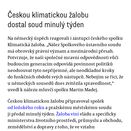
Českou klimatickou žalobu
dostal soud minulý týden
Na německý úspěch reagovali i zástupci českého spolku
Klimatická žaloba. „Nález Spolkového ústavního soudu
má obrovský právní význam a mezinárodní přesah.
Potvrzuje, že naší společné mravní odpovědnosti vůči
budoucím generacím odpovídá povinnost politiků
neodsouvat tyto nepříjemné, ale neodkladné kroky
do funkčních období svých nástupců. Nebojím se říci, že
u německých sousedů dnes zvítězila spravedlnost,“
uvedl k nálezu mluvčí spolku Martin Madej.
Českou klimatickou žalobu připravoval spolek
od loňského roku
a pražskému městskému soudu
ji předal minulý týden.
Žaloba viní
vládu a specificky
ministerstva životního prostředí, průmyslu a obchodu,
zemědělství a dopravy z toho, že ve vztahu