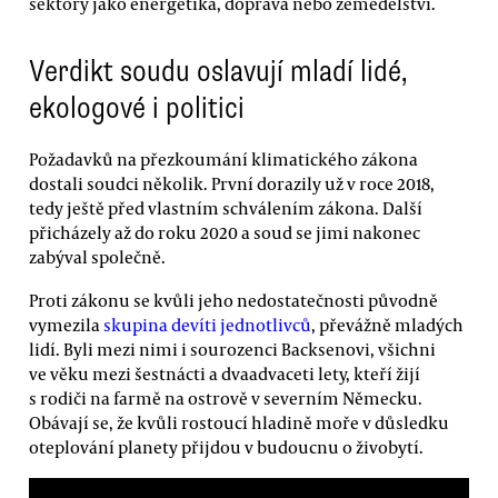
sektory jako energetika, doprava nebo zemědělství.
Verdikt soudu oslavují mladí lidé,
ekologové i politici
Požadavků na přezkoumání klimatického zákona
dostali soudci několik. První dorazily už v roce 2018,
tedy ještě před vlastním schválením zákona. Další
přicházely až do roku 2020 a soud se jimi nakonec
zabýval společně.
Proti zákonu se kvůli jeho nedostatečnosti původně
vymezila
skupina devíti jednotlivců
, převážně mladých
lidí. Byli mezi nimi i sourozenci Backsenovi, všichni
ve věku mezi šestnácti a dvaadvaceti lety, kteří žijí
s rodiči na farmě na ostrově v severním Německu.
Obávají se, že kvůli rostoucí hladině moře v důsledku
oteplování planety přijdou v budoucnu o živobytí.