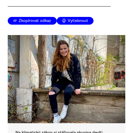
Zkopírovat odkaz
Vytisknout
Na klimatický zákon si stěžovala skupina devíti