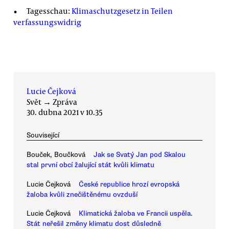
Tagesschau:
Klimaschutzgesetz in Teilen
verfassungswidrig
Lucie Čejková
Svět
→
Zpráva
30. dubna 2021 v 10.35
Související
Bouček, Boučková
Jak se Svatý Jan pod Skalou
stal první obcí žalující stát kvůli klimatu
Lucie Čejková
České republice hrozí evropská
žaloba kvůli znečištěnému ovzduší
Lucie Čejková
Klimatická žaloba ve Francii uspěla.
Stát neřešil změny klimatu dost důsledně