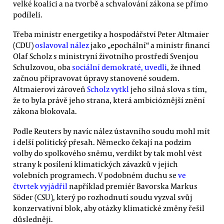
velké koalici a na tvorbě a schvalování zákona se přímo
podíleli.
Třeba ministr energetiky a hospodářství Peter Altmaier
(CDU)
oslavoval nález
jako „epochální“ a ministr financí
Olaf Scholz s ministryní životního prostředí Svenjou
Schulzovou, oba
sociální demokraté, uvedli
, že ihned
začnou připravovat úpravy stanovené soudem.
Altmaierovi zároveň
Scholz vytkl
jeho silná slova s tím,
že to byla právě jeho strana, která ambicióznější znění
zákona blokovala.
Podle Reuters by navíc nález ústavního soudu mohl mít
i delší politický přesah. Německo čekají na podzim
volby do spolkového sněmu, verdikt by tak mohl vést
strany k posílení klimatických závazků v jejich
volebních programech. V podobném duchu se
ve
čtvrtek vyjádřil
například premiér Bavorska Markus
Söder (CSU), který po rozhodnutí soudu vyzval svůj
konzervativní blok, aby otázky klimatické změny řešil
důsledněji.