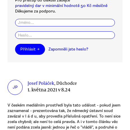
Pro přístup do diskusí zadejte
pravidelný dar v minimální hodnotě 50 Kč měsíčně
Děkujeme za podporu.
Přihlásit →
Zapomněli jste heslo?
Josef Poláček
, Důchodce
JP
1. května 2021 v 8.24
V českém mediálním prostředí byla tato událost - pokud jsem
zaznamenal - prezentována tak, že německý ústavní soud
zavázal v l á d u, aby provedla příslušná opatření. To není sice
zcela chybně; ale není to celá pravda. A i v tomto článku věc
není podána zcela jasně: jednou je řeč o "vládě", a podruhé o