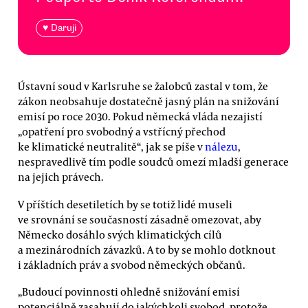
♥ Daruji
Ústavní soud v Karlsruhe se žalobců zastal v tom, že
zákon neobsahuje dostatečně jasný plán na snižování
emisí po roce 2030. Pokud německá vláda nezajistí
„opatření pro svobodný a vstřícný přechod
ke klimatické neutralitě“, jak se píše v
nálezu
,
nespravedlivě tím podle soudců omezí mladší generace
na jejich právech.
V příštích desetiletích by se totiž lidé museli
ve srovnání se současností zásadně omezovat, aby
Německo dosáhlo svých klimatických cílů
a mezinárodních závazků. A to by se mohlo dotknout
i základních práv a svobod německých občanů.
„Budoucí povinnosti ohledně snižování emisí
potenciálně zasahují do jakýchkoli svobod, protože