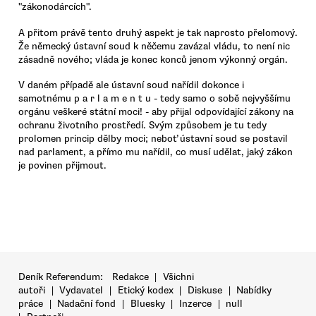
"zákonodárcích".
A přitom právě tento druhý aspekt je tak naprosto přelomový.
Že německý ústavní soud k něčemu zavázal vládu, to není nic
zásadně nového; vláda je konec konců jenom výkonný orgán.
V daném případě ale ústavní soud nařídil dokonce i
samotnému p a r l a m e n t u - tedy samo o sobě nejvyššímu
orgánu veškeré státní moci! - aby přijal odpovídající zákony na
ochranu životního prostředí. Svým způsobem je tu tedy
prolomen princip dělby moci; neboť ústavní soud se postavil
nad parlament, a přímo mu nařídil, co musí udělat, jaký zákon
je povinen přijmout.
Deník Referendum:
Redakce
|
Všichni
autoři
|
Vydavatel
|
Etický kodex
|
Diskuse
|
Nabídky
práce
|
Nadační fond
|
Bluesky
|
Inzerce
|
null