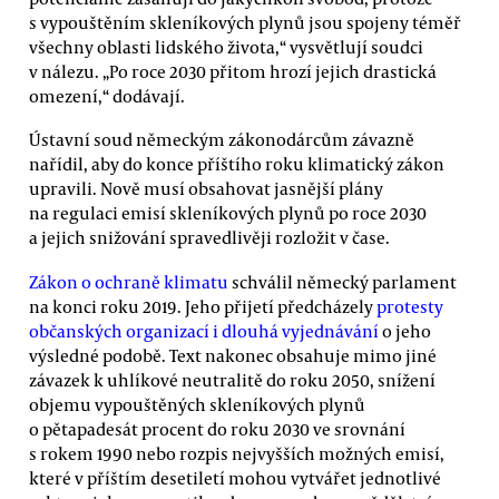
s vypouštěním skleníkových plynů jsou spojeny téměř
všechny oblasti lidského života,“ vysvětlují soudci
v nálezu. „Po roce 2030 přitom hrozí jejich drastická
omezení,“ dodávají.
Ústavní soud německým zákonodárcům závazně
nařídil, aby do konce příštího roku klimatický zákon
upravili. Nově musí obsahovat jasnější plány
na regulaci emisí skleníkových plynů po roce 2030
a jejich snižování spravedlivěji rozložit v čase.
Zákon o ochraně klimatu
schválil německý parlament
na konci roku 2019. Jeho přijetí předcházely
protesty
občanských organizací i dlouhá vyjednávání
o jeho
výsledné podobě. Text nakonec obsahuje mimo jiné
závazek k uhlíkové neutralitě do roku 2050, snížení
objemu vypouštěných skleníkových plynů
o pětapadesát procent do roku 2030 ve srovnání
s rokem 1990 nebo rozpis nejvyšších možných emisí,
které v příštím desetiletí mohou vytvářet jednotlivé