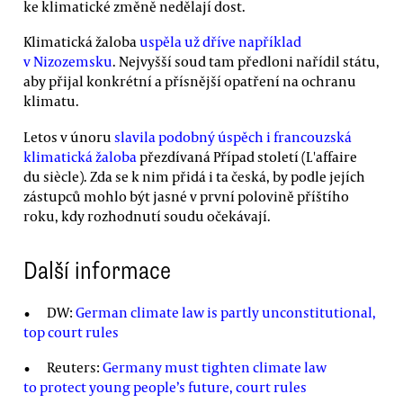
ke klimatické změně nedělají dost.
Klimatická žaloba
uspěla už dříve například
v Nizozemsku
. Nejvyšší soud tam předloni nařídil státu,
aby přijal konkrétní a přísnější opatření na ochranu
klimatu.
Letos v únoru
slavila podobný úspěch i francouzská
klimatická žaloba
přezdívaná Případ století (L'affaire
du siècle). Zda se k nim přidá i ta česká, by podle jejích
zástupců mohlo být jasné v první polovině příštího
roku, kdy rozhodnutí soudu očekávají.
Další informace
DW:
German climate law is partly unconstitutional,
top court rules
Reuters:
Germany must tighten climate law
to protect young people’s future, court rules