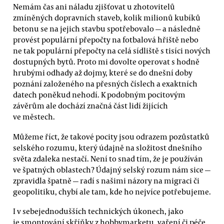
Nemám čas ani náladu zjišťovat u zhotovitelů
zmíněných dopravních staveb, kolik milionů kubíků
betonu se na jejich stavbu spotřebovalo — a následně
provést populární přepočty na fotbalová hřiště nebo
ne tak populární přepočty na celá sídliště s tisíci nových
dostupných bytů. Proto mi dovolte operovat s hodně
hrubými odhady až dojmy, které se do dnešní doby
poznání založeného na přesných číslech a exaktních
datech poněkud nehodí. K podobným pocitovým
závěrům ale dochází značná část lidí žijících
ve městech.
Můžeme říct, že takové pocity jsou odrazem pozůstatků
selského rozumu, který údajně na složitost dnešního
světa zdaleka nestačí. Není to snad tím, že je používán
ve špatných oblastech? Údajný selský rozum nám sice —
zpravidla špatně — radí s našimi názory na migraci či
geopolitiku, chybí ale tam, kde ho nejvíce potřebujeme.
I v sebejednodušších technických úkonech, jako
je smontování skříňky z hobbymarketu, vaření či péče