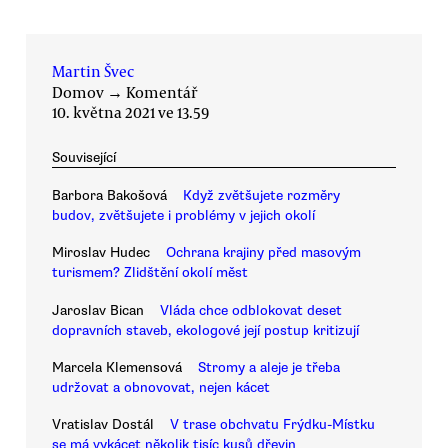
Martin Švec
Domov
→
Komentář
10. května 2021 ve 13.59
Související
Barbora Bakošová
Když zvětšujete rozměry
budov, zvětšujete i problémy v jejich okolí
Miroslav Hudec
Ochrana krajiny před masovým
turismem? Zlidštění okolí měst
Jaroslav Bican
Vláda chce odblokovat deset
dopravních staveb, ekologové její postup kritizují
Marcela Klemensová
Stromy a aleje je třeba
udržovat a obnovovat, nejen kácet
Vratislav Dostál
V trase obchvatu Frýdku-Místku
se má vykácet několik tisíc kusů dřevin