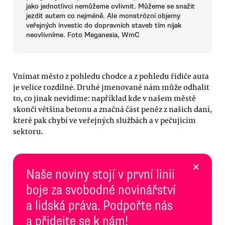
jako jednotlivci nemůžeme ovlivnit. Můžeme se snažit
jezdit autem co nejméně. Ale monstrózní objemy
veřejných investic do dopravních staveb tím nijak
neovlivníme. Foto Meganesia, WmC
Vnímat město z pohledu chodce a z pohledu řidiče auta
je velice rozdílné. Druhé jmenované nám může odhalit
to, co jinak nevidíme: například kde v našem městě
skončí většina betonu a značná část peněz z našich daní,
které pak chybí ve veřejných službách a v pečujícím
sektoru.
×
Naše noviny stojí v první linii
boje za svobodné novinářství
a lidská práva. Podpořte nás
a přidejte se k nám!