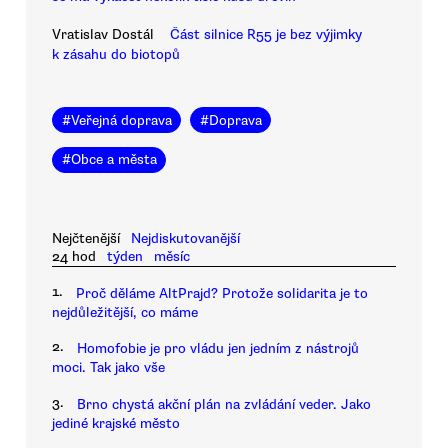
Vratislav Dostál
Část silnice R55 je bez výjimky
k zásahu do biotopů
#
Veřejná doprava
#
Doprava
#
Obce a města
Nejčtenější
Nejdiskutovanější
24 hod
týden
měsíc
1.
Proč děláme AltPrajd? Protože solidarita je to
nejdůležitější, co máme
2.
Homofobie je pro vládu jen jedním z nástrojů
moci. Tak jako vše
3.
Brno chystá akční plán na zvládání veder. Jako
jediné krajské město