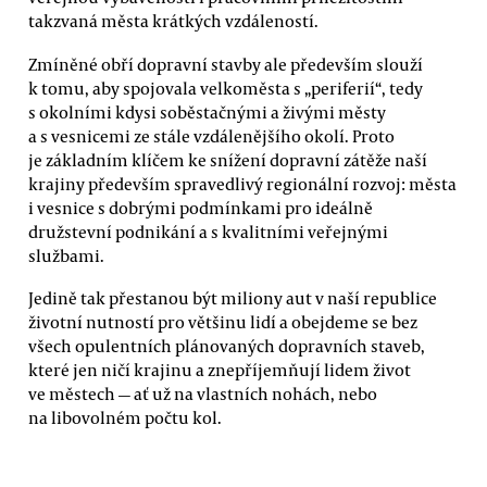
takzvaná města krátkých vzdáleností.
Zmíněné obří dopravní stavby ale především slouží
k tomu, aby spojovala velkoměsta s „periferií“, tedy
s okolními kdysi soběstačnými a živými městy
a s vesnicemi ze stále vzdálenějšího okolí. Proto
je základním klíčem ke snížení dopravní zátěže naší
krajiny především spravedlivý regionální rozvoj: města
i vesnice s dobrými podmínkami pro ideálně
družstevní podnikání a s kvalitními veřejnými
službami.
Jedině tak přestanou být miliony aut v naší republice
životní nutností pro většinu lidí a obejdeme se bez
všech opulentních plánovaných dopravních staveb,
které jen ničí krajinu a znepříjemňují lidem život
ve městech — ať už na vlastních nohách, nebo
na libovolném počtu kol.