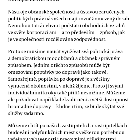
Nástroje občanské společnosti a ústavou zaručených
politických práv nás všech mají rovněž omezený dosah.
Nemohou totiž ovlivnit podstatu obchodních vztahů
ve světě korporací ani — a to především — způsob, jak
je ve společnosti rozdělována zodpovědnost.
Proto se musíme naučit využívat svá politická práva
a demokratickou moc občanů a občanek správným
způsobem. Jedním z těchto způsobů může být
omezování poptávky po dopravě jako takové.
Samozřejmě, poptávka po dopravě je z většiny
vynucená okolnostmi, v nichž žijeme. Proto ji svými
individuálními kroky také příliš nesnížíme. Můžeme
ale požadovat například zkvalitnění a větší dostupnost
hromadné dopravy — klidně i tím, že bude skýtat své
služby zadarmo.
Můžeme chtít po našich zastupitelích i zastupitelkách
budování polyfunkčních měst s veškerou potřebnou
veřejnou vybaveností i pracovními příležitostmi —