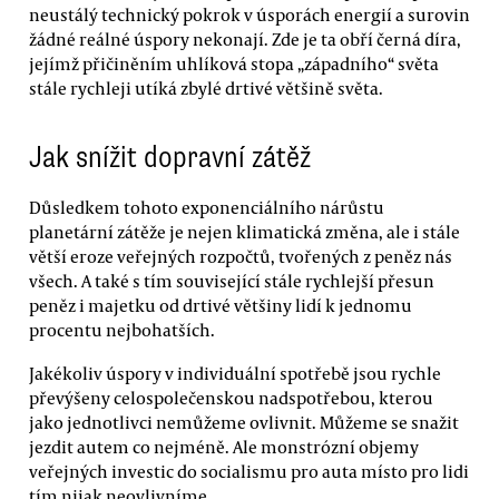
neustálý technický pokrok v úsporách energií a surovin
žádné reálné úspory nekonají. Zde je ta obří černá díra,
jejímž přičiněním uhlíková stopa „západního“ světa
stále rychleji utíká zbylé drtivé většině světa.
Jak snížit dopravní zátěž
Důsledkem tohoto exponenciálního nárůstu
planetární zátěže je nejen klimatická změna, ale i stále
větší eroze veřejných rozpočtů, tvořených z peněz nás
všech. A také s tím související stále rychlejší přesun
peněz i majetku od drtivé většiny lidí k jednomu
procentu nejbohatších.
Jakékoliv úspory v individuální spotřebě jsou rychle
převýšeny celospolečenskou nadspotřebou, kterou
jako jednotlivci nemůžeme ovlivnit. Můžeme se snažit
jezdit autem co nejméně. Ale monstrózní objemy
veřejných investic do socialismu pro auta místo pro lidi
tím nijak neovlivníme.