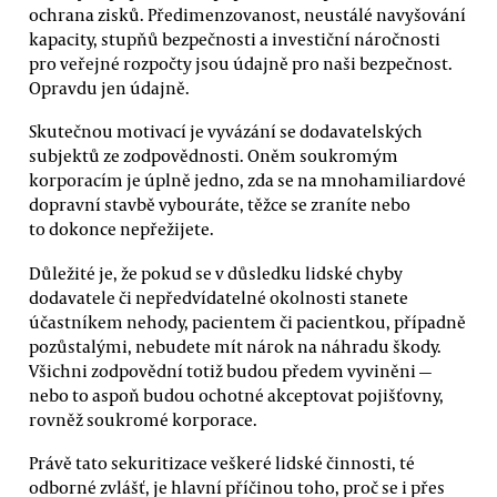
ochrana zisků. Předimenzovanost, neustálé navyšování
kapacity, stupňů bezpečnosti a investiční náročnosti
pro veřejné rozpočty jsou údajně pro naši bezpečnost.
Opravdu jen údajně.
Skutečnou motivací je vyvázání se dodavatelských
subjektů ze zodpovědnosti. Oněm soukromým
korporacím je úplně jedno, zda se na mnohamiliardové
dopravní stavbě vybouráte, těžce se zraníte nebo
to dokonce nepřežijete.
Důležité je, že pokud se v důsledku lidské chyby
dodavatele či nepředvídatelné okolnosti stanete
účastníkem nehody, pacientem či pacientkou, případně
pozůstalými, nebudete mít nárok na náhradu škody.
Všichni zodpovědní totiž budou předem vyviněni —
nebo to aspoň budou ochotné akceptovat pojišťovny,
rovněž soukromé korporace.
Právě tato sekuritizace veškeré lidské činnosti, té
odborné zvlášť, je hlavní příčinou toho, proč se i přes