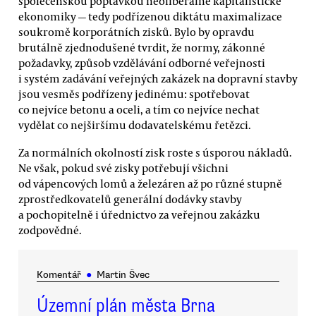
společenskou poptávkou neoliberálně kapitalistické
ekonomiky — tedy podřízenou diktátu maximalizace
soukromě korporátních zisků. Bylo by opravdu
brutálně zjednodušené tvrdit, že normy, zákonné
požadavky, způsob vzdělávání odborné veřejnosti
i systém zadávání veřejných zakázek na dopravní stavby
jsou vesměs podřízeny jedinému: spotřebovat
co nejvíce betonu a oceli, a tím co nejvíce nechat
vydělat co nejširšímu dodavatelskému řetězci.
Za normálních okolností zisk roste s úsporou nákladů.
Ne však, pokud své zisky potřebují všichni
od vápencových lomů a železáren až po různé stupně
zprostředkovatelů generální dodávky stavby
a pochopitelně i úřednictvo za veřejnou zakázku
zodpovědné.
Komentář
●
Martin Švec
Územní plán města Brna