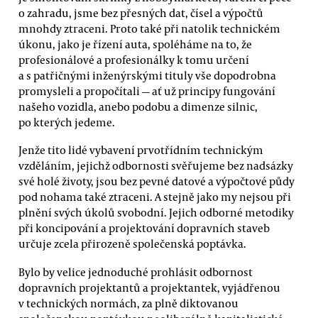
o zahradu, jsme bez přesných dat, čísel a výpočtů
mnohdy ztraceni. Proto také při natolik technickém
úkonu, jako je řízení auta, spoléháme na to, že
profesionálové a profesionálky k tomu určení
a s patřičnými inženýrskými tituly vše dopodrobna
promysleli a propočítali — ať už principy fungování
našeho vozidla, anebo podobu a dimenze silnic,
po kterých jedeme.
Jenže tito lidé vybavení prvotřídním technickým
vzděláním, jejichž odbornosti svěřujeme bez nadsázky
své holé životy, jsou bez pevné datové a výpočtové půdy
pod nohama také ztraceni. A stejně jako my nejsou při
plnění svých úkolů svobodní. Jejich odborné metodiky
při koncipování a projektování dopravních staveb
určuje zcela přirozeně společenská poptávka.
Bylo by velice jednoduché prohlásit odbornost
dopravních projektantů a projektantek, vyjádřenou
v technických normách, za plně diktovanou