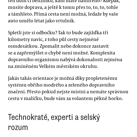
ten dům či benzínku, kam máte namířeno? Kdepak,
musíte doprava, a ještě k tomu přes to, to, to, tohle
a támhleto. Přímá cesta není možná, ledaže by vaše
auto umělo létat jako vrtulník.
Spletli jste si odbočku? Tak to bude zajížďka tři
kilometry navíc, z toho půl cesty nejméně
osmdesátkou. Zpomalit nebo dokonce zastavit
se a zapřemýšlet o chybě není možné. Komplexita
dopravního organismu nabývá dokonalosti zejména
na zmíněném Velkém městském okruhu.
Jakás takás orientace je možná díky propletenému
systému obřího modrého a zeleného dopravního
značení. Přesto pokud nejste místní a nemáte správnou
cestu v malíčku, bude vám za volantem pěkně horko.
Technokraté, experti a selský
rozum