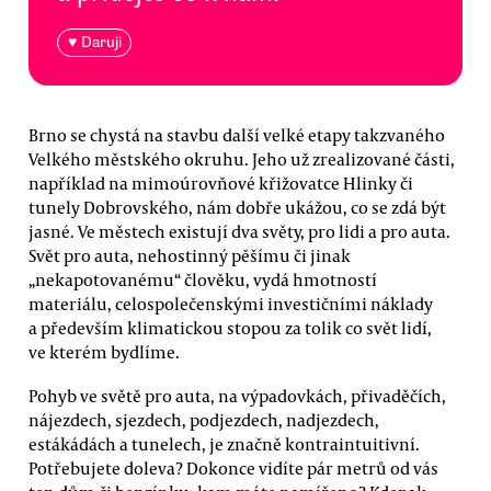
♥ Daruji
Brno se chystá na stavbu další velké etapy takzvaného
Velkého městského okruhu. Jeho už zrealizované části,
například na mimoúrovňové křižovatce Hlinky či
tunely Dobrovského, nám dobře ukážou, co se zdá být
jasné. Ve městech existují dva světy, pro lidi a pro auta.
Svět pro auta, nehostinný pěšímu či jinak
„nekapotovanému“ člověku, vydá hmotností
materiálu, celospolečenskými investičními náklady
a především klimatickou stopou za tolik co svět lidí,
ve kterém bydlíme.
Pohyb ve světě pro auta, na výpadovkách, přivaděčích,
nájezdech, sjezdech, podjezdech, nadjezdech,
estákádách a tunelech, je značně kontraintuitivní.
Potřebujete doleva? Dokonce vidíte pár metrů od vás