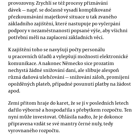
provozovny. Zrychlí se též procesy přiznávání
dávek — např. se dočasně vysadí komplikované
přezkoumávání majetkové situace u tak zvaného
základního zajištění, které nastupuje po vyčerpání
podpory v nezaměstnanosti popsané výše, aby všichni
potřební měli na zaplacení základních věcí.
K zajištění toho se navyšují počty personálu
u pracovních úřadů a vylepšují možnosti elektronické
komunikace. A nakonec Německo sice prozatím
nechystá žádné snižování daní, ale slibuje alespoň
různá daňová ulehčování — snižování záloh, promíjení
opožděných plateb, případné posunutí platby na žádost
apod.
Zemi přitom hraje do karet, že se jí v posledních letech
dařilo výborně a hospodařila s přebytkem rozpočtu. Ten
nyní může investovat. Ohlásila nadto, že je dokonce
připravena vzdát se své mantry černé nuly, tedy
vyrovnaného rozpočtu.