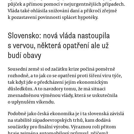
půjček a přímou pomocí v nejurgentnějších případech.
Vláda také ohlásila snižování daní a přikročí zřejmě
k pozastavení povinnosti splácet hypotéky.
Slovensko: nová vláda nastoupila
s vervou, některá opatření ale už
budí obavy
Sousední země si od začátku krize počíná poměrně
rozhodně, a to jak co se opatření proti šíření viru týče,
tak když jde o předcházení jejím ekonomickým
důsledkům. A to navzdory tomu, že má situaci
znesnadněnou výměnou vlády, která se uskutečnila
o uplynulém víkendu.
Podobně jako česká ekonomika je i ta slovenská závislá
na stabilitě západoevropských trhů, kam dodává
součástky pro finální výrobu. Výraznou roli přitom
hraje zejména automobilový průmysl, přičemž