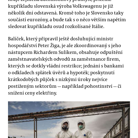
kupříkladu slovenská výroba Volkswagenu je již
několik dní odstavená. Kromě toho je Slovensko taky
součástí eurozóny, a bude tak s o něco větším napětím
sledovat kupříkladu osud rozkolísané Itálie.
Balíček, který připravil ještě dosluhující ministr
hospodářství Peter Žiga, je ale zkoordinovaný s jeho
nástupcem Richardem Sulíkem, obsahuje odpuštění
zaměstnavatelských odvodů za zaměstnance firem,
kterých se dotkly vládní restrikce; jednání s bankami
o odkladech splátek úvěrů a hypoték; poskytnutí
krátkodobých půjček s nízkými úroky nejvíce
postiženým sektorům — například pohostinství — či
snížení ceny elektřiny.