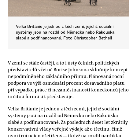
Velká Británie je jednou z těch zemí, jejichž sociální
systémy jsou na rozdíl od Německa nebo Rakouska
slabé a podfinancované. Foto Christopher Bethell
V zemi se stále častěji, a to i ústy čelních politických
představitelů včetně Borise Johnsona skloňuje koncept
nepodmíněného základního příjmu. Plánovaná roční
podpora ve výši osmdesáti procent dosavadního platu
při výpadku práce či nezaměstnanosti koneckonců jeho
určitou formu už představuje.
Velká Británie je jednou z těch zemí, jejichž sociální
systémy jsou na rozdíl od Německa nebo Rakouska
slabé a podfinancované. Za posledních deset let zkrátily
konzervativní vlády veřejné výdaje až o třetinu, čímž
nyní trpí nejen přetížený — i když na rozdíl například