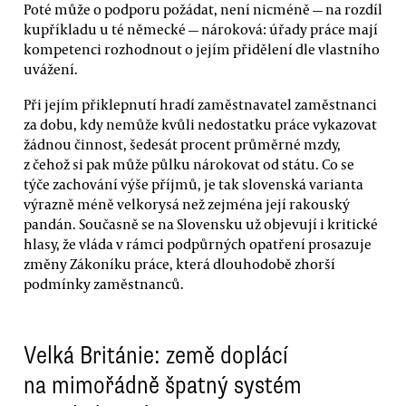
Poté může o podporu požádat, není nicméně — na rozdíl
kupříkladu u té německé — nároková: úřady práce mají
kompetenci rozhodnout o jejím přidělení dle vlastního
uvážení.
Při jejím přiklepnutí hradí zaměstnavatel zaměstnanci
za dobu, kdy nemůže kvůli nedostatku práce vykazovat
žádnou činnost, šedesát procent průměrné mzdy,
z čehož si pak může půlku nárokovat od státu. Co se
týče zachování výše příjmů, je tak slovenská varianta
výrazně méně velkorysá než zejména její rakouský
pandán. Současně se na Slovensku už objevují i kritické
hlasy, že vláda v rámci podpůrných opatření prosazuje
změny Zákoníku práce, která dlouhodobě zhorší
podmínky zaměstnanců.
Velká Británie: země doplácí
na mimořádně špatný systém