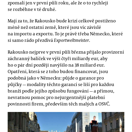
zpomalí jen v první půli roku, ale že o to rychleji
se rozběhne v té druhé.
Mají za to, že Rakousko bude krizí celkově postiženo
méně než ostatní země, které jsou víc závislé
na importu a exportu. To je právě třeba Německo, které
si samo rádo přezdívá
Exportweltmeister
.
Rakousko nejprve v první půli března přijalo provizorní
záchranný balíček ve výši čtyři miliardy eur, aby
ho o pár dní později navýšilo na 38 miliard eur.
Opatření, která se z toho budou financovat, jsou
podobná jako v Německu: půjde o garance pro
půjčky — modality těchto garancí se liší pro každou
branži podle jejího způsobu fungování — a přímou,
nevratnou pomoc pro nejurgentnější platební
povinnosti firem, především těch malých a OSVČ.