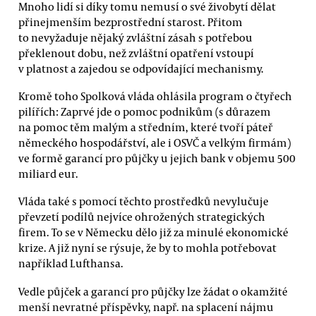
Mnoho lidí si díky tomu nemusí o své živobytí dělat
přinejmenším bezprostřední starost. Přitom
to nevyžaduje nějaký zvláštní zásah s potřebou
překlenout dobu, než zvláštní opatření vstoupí
v platnost a zajedou se odpovídající mechanismy.
Kromě toho Spolková vláda ohlásila program o čtyřech
pilířích: Zaprvé jde o pomoc podnikům (s důrazem
na pomoc těm malým a středním, které tvoří páteř
německého hospodářství, ale i OSVČ a velkým firmám)
ve formě garancí pro půjčky u jejich bank v objemu 500
miliard eur.
Vláda také s pomocí těchto prostředků nevylučuje
převzetí podílů nejvíce ohrožených strategických
firem. To se v Německu dělo již za minulé ekonomické
krize. A již nyní se rýsuje, že by to mohla potřebovat
například Lufthansa.
Vedle půjček a garancí pro půjčky lze žádat o okamžité
menší nevratné příspěvky, např. na splacení nájmu