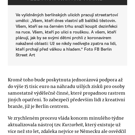
Ve vylidněných berlínských ulicích pracují streetartoví
umělci: „Všem, kteří dnes vlastní 28 balíčků těstovin.
Všem, kteří se na černém trhu snaží koupit dezinfekci
na ruce. Všem, kteří po ulici s rouškou. A všem, kteří
plánují, jak by se svými dětmi prchli z koronavirem
nakažené oblasti: Už se nikdy nedívejte zpatra na lidi,
kteří prchají před válkou a hladem.“ Foto FB Berlin
Street Art
Kromě toho bude poskytnuta jednorázová podpora až
do výše 15 tisíc euro na náhradu ušlých zisků pro osoby
samostatně výdělečně činné, které propadnou rastrem
jiných opatření. To zabezpečí především lidi z kreativní
branže, jíž je Berlín centrem.
Ve zrychleném procesu vláda koncem minulého týdne
aktualizovala nástroj tzv.
Kurzarbeit
, který existuje už
více než sto let, zdaleka nejvíce se Německu ale osvědčil