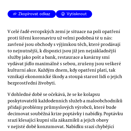
Zkopírovat odkaz
Vytisknout
V celé řadě evropských zemí je situace na poli opatření
proti šíření koronaviru už velmi podobná té u nás:
zavřené jsou obchody s výjimkou těch, které prodávají
to nejnutnější, k dispozici jsou již jen nejzákladnější
služby jako pošt a bank, restaurace a kavárny smí
vydávat jídlo maximálně s sebou, zrušeny jsou veškeré
kulturní akce. Každým dnem, kdy opatření platí, tak
vznikají ekonomické škody a stoupá starost lidí o jejich
bezprostřední živobytí.
V dohledné době se očekává, že se ke kolapsu
poskytovatelů každodenních služeb a maloobchodníků
přidají problémy průmyslových výrobců, které bude
decimovat souběžná krize poptávky i nabídky. Poptávku
srazí klesající kupní síla zákazníků a jejich obavy
v nejisté době konzumovat. Nabídku srazí chybějící