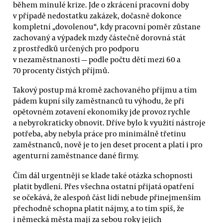
během minulé krize. Jde o zkrácení pracovní doby
v případě nedostatku zakázek, dočasně dokonce
kompletní „dovolenou“, kdy pracovní poměr zůstane
zachovaný a výpadek mzdy částečně dorovná stát
z prostředků určených pro podporu
v nezaměstnanosti — podle počtu dětí mezi 60 a
70 procenty čistých příjmů.
Takový postup má kromě zachovaného příjmu a tím
pádem kupní síly zaměstnanců tu výhodu, že při
opětovném zotavení ekonomiky jde provoz rychle
a nebyrokraticky obnovit. Dříve bylo k využití nástroje
potřeba, aby nebyla práce pro minimálně třetinu
zaměstnanců, nově je to jen deset procent a platí i pro
agenturní zaměstnance dané firmy.
Čím dál urgentněji se klade také otázka schopnosti
platit bydlení. Přes všechna ostatní přijatá opatření
se očekává, že alespoň část lidí nebude přinejmenším
přechodně schopna platit nájmy, a to tím spíš, že
i německá města mají za sebou roky jejich