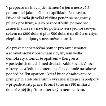
V přepočtu na hlavu jde nicméně o jen o něco větší
pomoc, než jakou přijalo kupříkladu Rakousko.
Původně měla jít velká většina peněz na programy
půjček pro firmy a jako bezprostřední pomoc pro
zaměstnance se v návrhu počítalo jen s jednorázovým
šekem na 1200 dolarů plus 500 dolarů na dítě a určitým
zlepšením podpory v nezaměstnanosti.
Ale právě nedostatečná pomoc pro zaměstnance
a zdravotnictví v porovnání s byznysem vedla
demokraty k tomu, že opatření v Kongresu
v posledních dnech hned dvakrát zablokovali. V noci
z úterý na středu nakonec dospěli k dohodě na takové
podobě balíku opatření, která bude obsahovat více
přímých plateb občanům a výraznější zlepšení podpory
v případě ztráty práce. Kromě toho má 150 miliard
dolarů z něj jít přímo americkým nemocnicím.