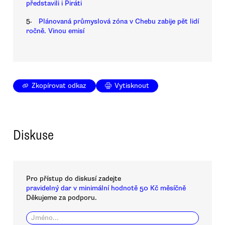
představili i Piráti
5.
Plánovaná průmyslová zóna v Chebu zabije pět lidí
ročně. Vinou emisí
Zkopírovat odkaz
Vytisknout
Diskuse
Pro přístup do diskusí zadejte
pravidelný dar v minimální hodnotě 50 Kč měsíčně
Děkujeme za podporu.