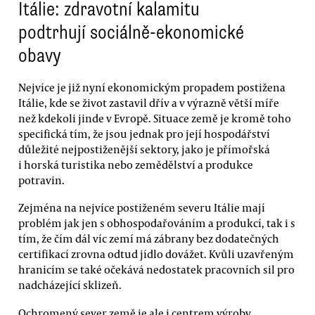
Itálie: zdravotní kalamitu
podtrhují sociálně-ekonomické
obavy
Nejvíce je již nyní ekonomickým propadem postižena
Itálie, kde se život zastavil dřív a v výrazně větší míře
než kdekoli jinde v Evropě. Situace země je kromě toho
specifická tím, že jsou jednak pro její hospodářství
důležité nejpostiženější sektory, jako je přímořská
i horská turistika nebo zemědělství a produkce
potravin.
Zejména na nejvíce postiženém severu Itálie mají
problém jak jen s obhospodařováním a produkcí, tak i s
tím, že čím dál víc zemí má zábrany bez dodatečných
certifikací zrovna odtud jídlo dovážet. Kvůli uzavřeným
hranicím se také očekává nedostatek pracovních sil pro
nadcházející sklizeň.
Ochromený sever země je ale i centrem výroby