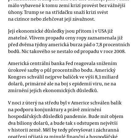
málo vybavené k tomu zemí krizí provést bez vážnější
úhony. Trump se na střídačku snaží krizi svést
na cizince nebo zlehčovat její závažnost.
Její ekonomické důsledky jsou přitom i v USA již
znatelné. Vlivem propadu ceny ropy zaznamenala již
před dvěma týdny americká burza pád o 7,8 procentních
bodů. Nic takového se nestalo od propadu v roce 2008.
Americká centrální banka Fed reagovala snížením
úrokové sazby o půl procentního bodu. Americký
Kongres schválil nejprve balíček ve výši 8,3 miliard
dolarů, primárně ale na boj s epidemií viru, ne na
zmírnění jejích ekonomických důsledků.
V noci z úterý na středu byl v Americe schválen balík
na podporu konjunktury a právě zmírnění
hospodářských důsledků pandemie. Bude mít objem
dva biliony dolarů, a bude tak s odstupem největší
v historii země. Měl by tedy převyšovat i záchranná
opatření přijatá za minulé finanční a hospodářské