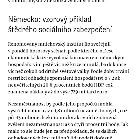
v tomto smyslu v několika vybraných z nich.
Německo: vzorový příklad
štědrého sociálního zabezpečení
Renomovaný mnichovský institut Ifo zveřejnil
v pondělí hororový scénář, podle kterého otřese
ekonomická krize vyvolaná koronavirem německým
hospodářstvím ještě víc než krize minulá, ba dokonce
víc než cokoli od druhé světové války. Podle doby trvání
restrikcí odhaduje zpomalení hospodářství o 7,2 až
neuvěřitelných 20,6 procentních bodů HDP, což
znamená náklady až do výše 729 miliard euro.
Nezaměstnanost by podle jeho propočtů mohla
vystřelit nahoru až o 1,8 milionů nezaměstnaných, což
při 45 milionech ekonomicky aktivních znamená
zvýšení nezaměstnanosti až o čtyři procentní body. Tak
málo to ale bude jen za předpokladu, že se dalších
odhadovaných šest milionů lidí podaří dočasně