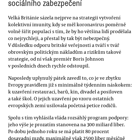
sociálního zabezpečení
Velká Británie sázela nejprve na strategii vytvoření
kolektivní imunity, kdy se měl koronavirus poměrně
volně šířit populací s tím, že by ho většina lidí prodělala
co nejrychleji, a přestal by tak být nebezpečný.
V důsledku odporu britské veřejnosti a tváří v tvář
obrovským politickým nákladům a rizikům takové
strategie, od ní však premiér Boris Johnson
v posledních dnech rychle odstoupil.
Naposledy uplynulý pátek zavedl to, co je ve zbytku
Evropy pravidlem již s minimálně týdenním náskokem:
k uzavření restaurací, barů, kin, divadel a posiloven
a také škol. O jejich uzavření po vzoru ostatních
evropských zemí usilovala početná petice rodičů.
Spolu s tím vyhlásila vláda rozsáhlý program podpory:
jeho výše je prozatím stanovena na 300 miliard liber.
Po dobu jednoho roku se má platit 80 procent
dosavadní mzdy, maximálně však 2500 liber měsíčně