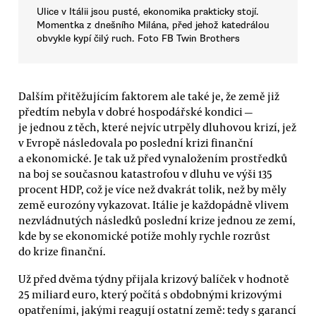
Ulice v Itálii jsou pusté, ekonomika prakticky stojí.
Momentka z dnešního Milána, před jehož katedrálou
obvykle kypí čilý ruch. Foto FB Twin Brothers
Dalším přitěžujícím faktorem ale také je, že země již
předtím nebyla v dobré hospodářské kondici —
je jednou z těch, které nejvíc utrpěly dluhovou krizí, jež
v Evropě následovala po poslední krizi finanční
a ekonomické. Je tak už před vynaložením prostředků
na boj se současnou katastrofou v dluhu ve výši 135
procent HDP, což je více než dvakrát tolik, než by měly
země eurozóny vykazovat. Itálie je každopádně vlivem
nezvládnutých následků poslední krize jednou ze zemí,
kde by se ekonomické potíže mohly rychle rozrůst
do krize finanční.
Už před dvěma týdny přijala krizový balíček v hodnotě
25 miliard euro, který počítá s obdobnými krizovými
opatřeními, jakými reagují ostatní země: tedy s garancí