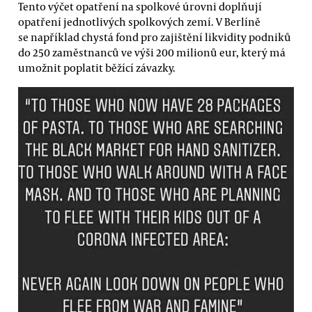
Tento výčet opatření na spolkové úrovni doplňují
opatření jednotlivých spolkových zemí. V Berlíně
se například chystá fond pro zajištění likvidity podniků
do 250 zaměstnanců ve výši 200 milionů eur, který má
umožnit poplatit běžící závazky.