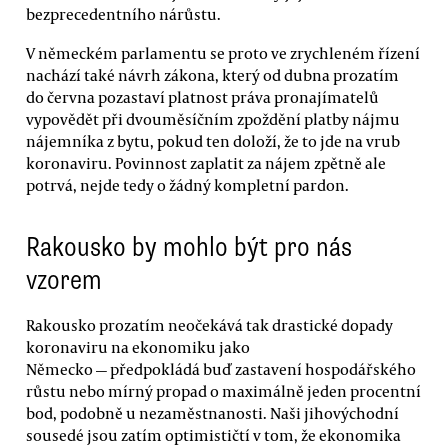
bezprecedentního nárůstu.
V německém parlamentu se proto ve zrychleném řízení
nachází také návrh zákona, který od dubna prozatím
do června pozastaví platnost práva pronajímatelů
vypovědět při dvouměsíčním zpoždění platby nájmu
nájemníka z bytu, pokud ten doloží, že to jde na vrub
koronaviru. Povinnost zaplatit za nájem zpětně ale
potrvá, nejde tedy o žádný kompletní pardon.
Rakousko by mohlo být pro nás
vzorem
Rakousko prozatím neočekává tak drastické dopady
koronaviru na ekonomiku jako
Německo — předpokládá buď zastavení hospodářského
růstu nebo mírný propad o maximálně jeden procentní
bod, podobně u nezaměstnanosti. Naši jihovýchodní
sousedé jsou zatím optimističtí v tom, že ekonomika