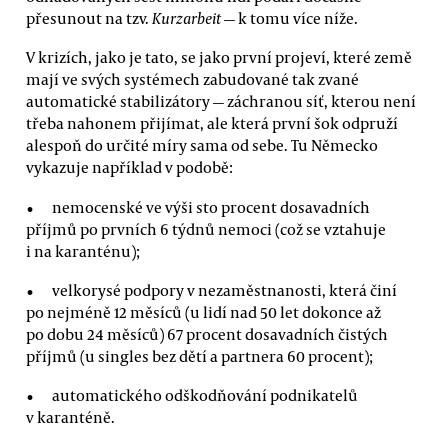
přesunout na tzv.
Kurzarbeit
— k tomu více níže.
V krizích, jako je tato, se jako první projeví, které země
mají ve svých systémech zabudované tak zvané
automatické stabilizátory — záchranou síť, kterou není
třeba nahonem přijímat, ale která první šok odpruží
alespoň do určité míry sama od sebe. Tu Německo
vykazuje například v podobě:
nemocenské ve výši sto procent dosavadních
příjmů po prvních 6 týdnů nemoci (což se vztahuje
i na karanténu);
velkorysé podpory v nezaměstnanosti, která činí
po nejméně 12 měsíců (u lidí nad 50 let dokonce až
po dobu 24 měsíců) 67 procent dosavadních čistých
příjmů (u singles bez dětí a partnera 60 procent);
automatického odškodňování podnikatelů
v karanténě.