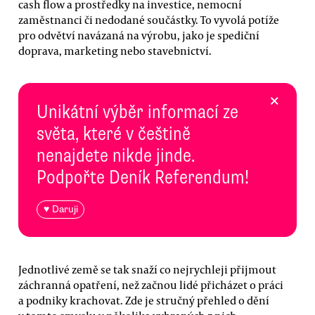
cash flow a prostředky na investice, nemocní
zaměstnanci či nedodané součástky. To vyvolá potíže
pro odvětví navázaná na výrobu, jako je spediční
doprava, marketing nebo stavebnictví.
×
Unikátní výběr informací ze
světa, které v češtině
nenajdete nikde jinde.
Podpořte Deník Referendum!
♥ Daruji
Jednotlivé země se tak snaží co nejrychleji přijmout
záchranná opatření, než začnou lidé přicházet o práci
a podniky krachovat. Zde je stručný přehled o dění