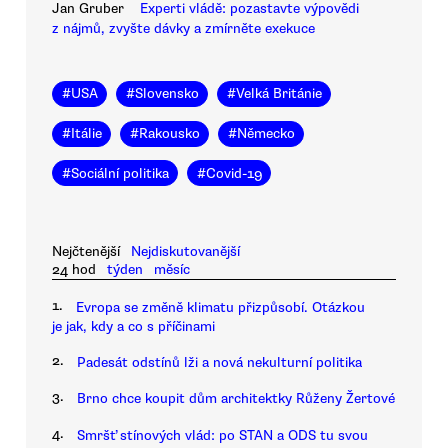
Jan Gruber
Experti vládě: pozastavte výpovědi
z nájmů, zvyšte dávky a zmírněte exekuce
#
USA
#
Slovensko
#
Velká Británie
#
Itálie
#
Rakousko
#
Německo
#
Sociální politika
#
Covid-19
Nejčtenější
Nejdiskutovanější
24 hod
týden
měsíc
1.
Evropa se změně klimatu přizpůsobí. Otázkou
je jak, kdy a co s příčinami
2.
Padesát odstínů lži a nová nekulturní politika
3.
Brno chce koupit dům architektky Růženy Žertové
4.
Smršť stínových vlád: po STAN a ODS tu svou