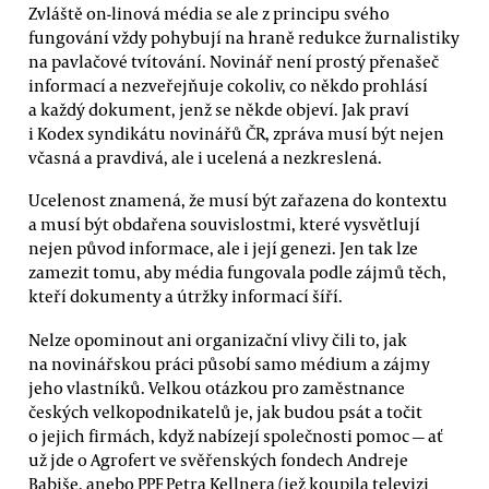
Zvláště on-linová média se ale z principu svého
fungování vždy pohybují na hraně redukce žurnalistiky
na pavlačové tvítování. Novinář není prostý přenašeč
informací a nezveřejňuje cokoliv, co někdo prohlásí
a každý dokument, jenž se někde objeví. Jak praví
i Kodex syndikátu novinářů ČR, zpráva musí být nejen
včasná a pravdivá, ale i ucelená a nezkreslená.
Ucelenost znamená, že musí být zařazena do kontextu
a musí být obdařena souvislostmi, které vysvětlují
nejen původ informace, ale i její genezi. Jen tak lze
zamezit tomu, aby média fungovala podle zájmů těch,
kteří dokumenty a útržky informací šíří.
Nelze opominout ani organizační vlivy čili to, jak
na novinářskou práci působí samo médium a zájmy
jeho vlastníků. Velkou otázkou pro zaměstnance
českých velkopodnikatelů je, jak budou psát a točit
o jejich firmách, když nabízejí společnosti pomoc — ať
už jde o Agrofert ve svěřenských fondech Andreje
Babiše, anebo PPF Petra Kellnera (jež koupila televizi