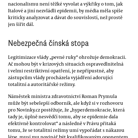
nacionalismu není těžké vyvolat a výkřiky o tom, jak
Italové a jiní nezvládli epidemii, by média měla spíše
kriticky analyzovat a dávat do souvislostí, než prostě
jen šířit dál.
Nebezpečná čínská stopa
Legitimizace vlády „pevné ruky“ ohrožuje demokracii.
Ač mohou být v krizových situacích ospravedlnitelná
i velmi restriktivní opatření, je nepřípustné, aby
zástupcům vlády procházela vyjádření adorující
totalitní a autoritářské režimy.
Náměstek ministra zdravotnictví Roman Prymula
může být sebelepší odborník, ale když si v rozhovoru
pro Novinky.cz postěžuje, že „hyperdemokracie, která
tady je, úplně nesvědčí tomu, aby se epidemie dala
efektivně kontrolovat“ a následně v Právu přitaká
tomu, že se totalitní režimy umí vypořádat s nákazou
lépe, musí mu novinář být kvalifikovaným oponentem