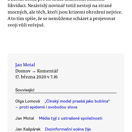
likvidaci. Nezávislý novinář totiž nestojí na straně
mocných, ale těch, kteří jsou krizemi ohroženi nejvíce.
A to tím spíše, že se nemůžeme scházet a projevovat
svoji vůli veřejně.
Jan Motal
Domov
→
Komentář
17. března 2020 v 7.16
Související
Olga Lomová
„Čínský model praská jako bublina“
— proti epidemii i svobodou slova
Jan Motal
Média tyjí z ustrašené společnosti
Jan Kašpárek
Dezinformační scéna žije