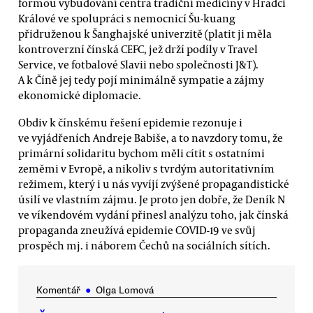
formou vybudování centra tradiční medicíny v Hradci
Králové ve spolupráci s nemocnicí Šu-kuang
přidruženou k Šanghajské univerzitě (platit ji měla
kontroverzní čínská CEFC, jež drží podíly v Travel
Service, ve fotbalové Slavii nebo společnosti J&T).
A k Číně jej tedy pojí minimálně sympatie a zájmy
ekonomické diplomacie.
Obdiv k čínskému řešení epidemie rezonuje i
ve vyjádřeních Andreje Babiše, a to navzdory tomu, že
primární solidaritu bychom měli cítit s ostatními
zeměmi v Evropě, a nikoliv s tvrdým autoritativním
režimem, který i u nás vyvíjí zvýšené propagandistické
úsilí ve vlastním zájmu. Je proto jen dobře, že Deník N
ve víkendovém vydání přinesl analýzu toho, jak čínská
propaganda zneužívá epidemie COVID-19 ve svůj
prospěch mj. i náborem Čechů na sociálních sítích.
Komentář
●
Olga Lomová