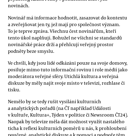
novinách.
Novinář má informace hodnotit, zasazovat do kontextu
a zveřejňovat jen ty, jež mají pro společnost význam.
To je teprve zpráva. Všechnu čest novinářům, kteří
tento úkol naplňují. Bohužel ne všichni se standardů
novinářské práce drží a přehlcují veřejný prostor
podněty beze smyslu.
Ve chvíli, kdy jsou lidé odkázáni pouze na svoje domovy,
posiluje mimo tuto informační rovinu i role médií jako
moderátora veřejné sféry. Utichlá kultura a veřejná
diskuze by měly najít svoje místo v televizi, rozhlase či
tisku.
Nemělo by se tedy rušit vysílání kulturních
a analytických pořadů (na ČT například Události
v kultuře, Kultura+, Týden v politice či Newsroom ČT24).
Naopak by televize měla dát možnost využít nastalého
ticha k reflexi kulturních poměrů u nás, k prohloubení
poučené, analytické diskuze a k pomoci a podpoře těm,