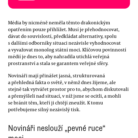
Média by nicméně neměla těmto drakonickým
opatřením pouze přihlížet. Musí je přehodnocovat,
dávat do souvislostí, předkládat alternativy, spolu
s dalšími odborníky situaci nezávisle vyhodnocovat
a vyvažovat monolog státní moci. Klíčovou povinností
médií je dnes to, aby nahradila utichlá veřejná
prostranství a stala se garantem veřejné sféry.
Novináři mají přinášet jasná, strukturovaná
a přehledná fakta o světě, v němž dnes žijeme, ale
stejně tak vytvářet prostor pro to, abychom diskutovali
a přemýšleli nad situací, v níž jsme se ocitli, a mohli
se bránit těm, kteří ji chtějí zneužít. K tomu
potřebujeme silný nezávislý tisk.
Novináři neslouží „pevné ruce“