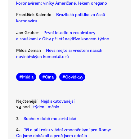
koronavirem: viníky Američané, lékem oregano
František Kalenda
Brazilská politika za časů
koronaviru
Jan Gruber
První letadlo s respirátory
a rouškami z Číny přiletí nejdříve koncem týdne
Miloš Zeman
Nevšímejte si vřeštění našich
novinářských komentátorů
#
Média
#
Čína
#
Covid-19
Nejčtenější
Nejdiskutovanější
24 hod
týden
měsíc
1.
Sucho v době motoristické
2.
Tři a půl roku vládní zmocněnkyní pro Romy:
Co jsme dokázali a proč jsem odešla