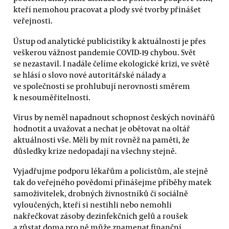
kteří nemohou pracovat a plody své tvorby přinášet
veřejnosti.
Ústup od analytické publicistiky k aktuálnosti je přes
veškerou vážnost pandemie COVID-19 chybou. Svět
se nezastavil. I nadále čelíme ekologické krizi, ve světě
se hlásí o slovo nové autoritářské nálady a
ve společnosti se prohlubují nerovnosti směrem
k nesouměřitelnosti.
Virus by neměl napadnout schopnost českých novinářů
hodnotit a uvažovat a nechat je obětovat na oltář
aktuálnosti vše. Měli by mít rovněž na paměti, že
důsledky krize nedopadají na všechny stejně.
Vyjadřujme podporu lékařům a policistům, ale stejně
tak do veřejného povědomí přinášejme příběhy matek
samoživitelek, drobných živnostníků či sociálně
vyloučených, kteří si nestihli nebo nemohli
nakřečkovat zásoby dezinfekčních gelů a roušek
a zůstat doma pro ně může znamenat finanční