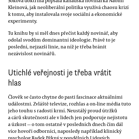
Šoková doktrína popsala kanadská novinářka Naomi
Kleinová, jak neoliberální politika využívá chaosu krizí
k tomu, aby instalovala svoje sociální a ekonomické
experimenty.
Tu knihu by si měl dnes přečíst každý novinář, aby
odolal svodům dominantní ideologie. Právě to je
poslední, nejzazší linie, na níž je třeba bránit
nezávislost novinářů.
Utichlé veřejnosti je třeba vrátit
hlas
Člověk se často chytne do pasti fascinace aktuálními
událostmi. Zvláště televize, rozhlas a on-line média tuto
jeho touhu s radostí krmí. Neustálý proud útržků
a cárů skutečnosti ale v lidech jen podporuje nejistotu
a úzkost — o tom ostatně v posledních dnech čím dál
více hovoří odborníci, naposledy například klinický
psycholog Radek Pěkný v pondělních Lidových