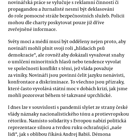
novinářská práce se vylučuje s reklamní činností či
propagandou a žurnalisté nesmí být deklasováni
do role pomocné stráže bezpečnostních služeb. Policii
mohou dle charty poskytovat pouze již dříve
zveřejněné informace.
Světy moci a médií musí být odděleny nejen proto, aby
novináři mohli plnit svoji roli „hlídacích psů
demokracie“, ale rovněž aby dokázali vyvažovat snahy
o umlčení minoritních hlasů nebo tendence vyvolat
ve společnosti konflikt s těmi, jež vláda považuje
za viníky. Novináři jsou povinni čelit jazyku nenávisti,
konfrontace a diskriminace. To všechno jsou přízraky,
které často vyvolává státní moc v dobách krizí, jak jsme
mohli pozorovat během té takzvané uprchlické.
I dnes lze v souvislosti s pandemií slyšet ze strany české
vlády náznaky nacionalistického tónu a protievropskou
rétoriku. Namísto solidarity s Evropou nabízí politická
reprezentace silnou a tvrdou ruku ochraňující „naše
lidi“, jak s oblibou říkává Andrej Babiš. Démona