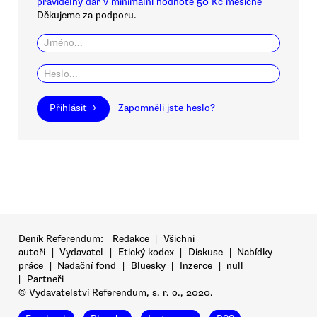
pravidelný dar v minimální hodnotě 50 Kč měsíčně
Děkujeme za podporu.
Přihlásit →
Zapomněli jste heslo?
Deník Referendum:
Redakce
|
Všichni
autoři
|
Vydavatel
|
Etický kodex
|
Diskuse
|
Nabídky
práce
|
Nadační fond
|
Bluesky
|
Inzerce
|
null
|
Partneři
© Vydavatelství Referendum, s. r. o., 2020.