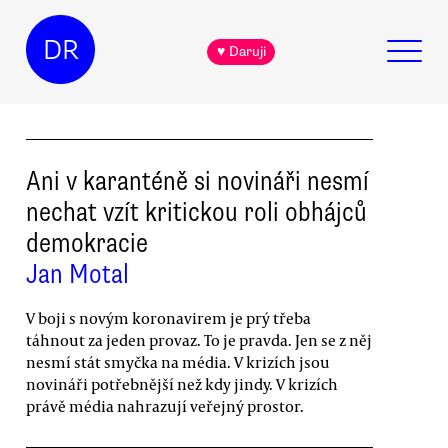
DR
♥ Daruji
Ani v karanténě si novináři nesmí
nechat vzít kritickou roli obhájců
demokracie
Jan Motal
V boji s novým koronavirem je prý třeba
táhnout za jeden provaz. To je pravda. Jen se z něj
nesmí stát smyčka na média. V krizích jsou
novináři potřebnější než kdy jindy. V krizích
právě média nahrazují veřejný prostor.