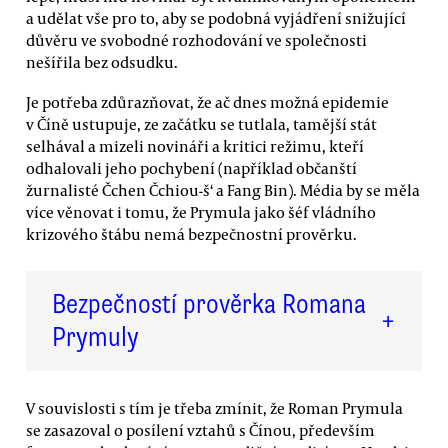
a udělat vše pro to, aby se podobná vyjádření snižující
důvěru ve svobodné rozhodování ve společnosti
nešířila bez odsudku.
Je potřeba zdůrazňovat, že ač dnes možná epidemie
v Číně ustupuje, ze začátku se tutlala, tamější stát
selhával a mizeli novináři a kritici režimu, kteří
odhalovali jeho pochybení (například občanští
žurnalisté Čchen Čchiou-š‘ a Fang Bin). Média by se měla
více věnovat i tomu, že Prymula jako šéf vládního
krizového štábu nemá bezpečnostní prověrku.
Bezpečností prověrka Romana
+
Prymuly
V souvislosti s tím je třeba zmínit, že Roman Prymula
se zasazoval o posílení vztahů s Čínou, především