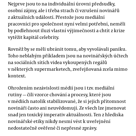
Nejprve jsou to na individuální úrovni předsudky,
osobní zájmy, ale i třeba strach či vzrušení novinářů
z aktuálních událostí. Přestože jsou mediální
pracovníci pro společnost nyní velmi potřební, neměli
by podlehnout iluzi vlastní výjimečnosti a chtít z krize
vytěžit kapitál celebrity.
Rovněž by se měli ubránit tomu, aby vyvolávali paniku.
Toho neblahým příkladem jsou na novinářských účtech
na sociálních sítích videa vykoupených regálů
v některých supermarketech, zveřejňovaná zcela mimo
kontext.
Ohrožením nezávislosti médií jsou i tzv. mediální
rutiny — čili vzorce chování a procesy, které jsou
v médiích natolik stabilizované, že si jejich přítomnost
novináři často ani neuvědomují. Ze všech lze jmenovat
snad jen toxický imperativ aktuálnosti. Ten z hlediska
novinářské etiky nikdy nesmí vést k uveřejnění
nedostatečně ověřené či nepřesné zprávy.