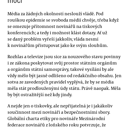
moci
Média za žádných okolností neslouží vládě. Pod
rouškou epidemie se svoboda médií chvěje, třeba když
se omezuje přítomnost novinářů na tiskových
konferencích; a tedy i možnost klást dotazy. Ať už
se daný problém vyřeší jakkoliv, vláda nesmí
k novinářům přistupovat jako ke svým slouhům.
Rozhlas a televize jsou sice za nouzového stavu povinny
i ze zákona poskytovat svůj prostor státním orgánům
a orgánům státní samosprávy, takové vysílání by ale
vždy mělo být jasně odlišeno od redakčního obsahu. Jen
sotva ze zavedených pravidel vyplývá, že by se média
měla stát prodlouženými údy státu. Právě naopak. Měla
by být ostražitější než kdy jindy.
A nejde jen o tiskovky, ale nepřijatelná je i jakákoliv
součinnost mezi novináři a bezpečnostními sbory.
Globální charta etiky pro novináře Mezinárodní
federace novinářů z loňského roku potvrzuje, že