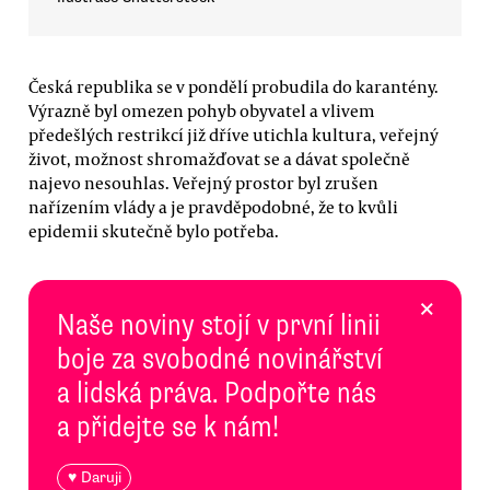
Česká republika se v pondělí probudila do karantény.
Výrazně byl omezen pohyb obyvatel a vlivem
předešlých restrikcí již dříve utichla kultura, veřejný
život, možnost shromažďovat se a dávat společně
najevo nesouhlas. Veřejný prostor byl zrušen
nařízením vlády a je pravděpodobné, že to kvůli
epidemii skutečně bylo potřeba.
×
Naše noviny stojí v první linii
boje za svobodné novinářství
a lidská práva. Podpořte nás
a přidejte se k nám!
♥ Daruji