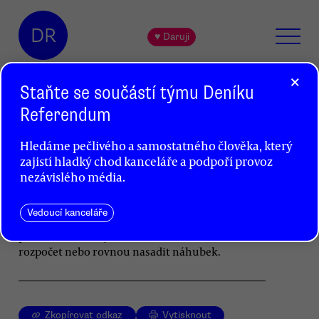
DR
♥ Daruji
×
Staňte se součástí týmu Deníku
Referendum
Epidemie představila Českou
Hledáme pečlivého a samostatného člověka, který
televizi v nejlepší kondici
zajistí hladký chod kanceláře a podpoří provoz
Lukáš Jelínek
nezávislého média.
Česká televize kvalitou služby, kterou plní, všem
Vedoucí kanceláře
svým kritikům vytřela zrak. Měli bychom si to
pamatovat, až se jí zase budou snažit osekat
rozpočet nebo rovnou nasadit náhubek.
Zkopírovat odkaz
Vytisknout