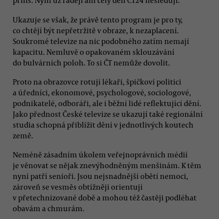
příliš. Nyní už raději ani celý den ČT24 nesleduji.
Ukazuje se však, že právě tento program je pro ty,
co chtějí být nepřetržitě v obraze, k nezaplacení.
Soukromé televize na nic podobného zatím nemají
kapacitu. Nemluvě o opakovaném sklouzávání
do bulvárních poloh. To si ČT nemůže dovolit.
Proto na obrazovce rotují lékaři, špičkoví politici
a úředníci, ekonomové, psychologové, sociologové,
podnikatelé, odboráři, ale i běžní lidé reflektující dění.
Jako přednost České televize se ukazují také regionální
studia schopná přiblížit dění v jednotlivých koutech
země.
Neméně zásadním úkolem veřejnoprávních médií
je věnovat se nějak znevýhodněným menšinám. K těm
nyní patří senioři. Jsou nejsnadnější obětí nemoci,
zároveň se vesměs obtížněji orientují
v přetechnizované době a mohou též častěji podléhat
obavám a chmurám.