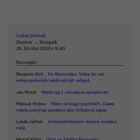
Lukáš Jelínek
Domov
→
Sloupek
26. března 2020 v 11.40
Související
Benjamin Roll
Po Staromáku: Volba do rad
veřejnoprávních médií má být veřejná
Jan Motal
Média tyjí z ustrašené společnosti
Matouš Hrdina
Místo virologů psychiatři. Česká
média pokrývají pandemii jako fotbalový zápas
Lukáš Jelínek
Antiestablishment dobývá mediální
rady
Michal Klíma
Útok na Zdeňka Šarapatku