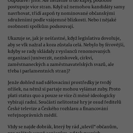
Odpudivé? Jistě. Ale nelžeme si do kapsy, podobně
postupuje více stran. Když už nemohou kandidáty samy
navrhovat, třídí aspoň ty nominované občanskými
sdruženími podle vzájemné blízkosti. Nebo i nějaké
osobnosti spolkům podsouvají.
Ukazuje se, jak je nešťastné, když legislativa dovoluje,
aby se vlk nažral a koza zůstala celá. Nebylo by férovější,
kdyby se rady skládaly z vyslanců renomovaných
organizací (univerzit, neziskovek, církví,
zaměstnaneckých a zaměstnavatelských svazů, ale
třeba i parlamentních stran)?
Jenže dohled nad sdělovacími prostředky je tvrdý
oříšek, na němž si partaje mohou vylámat zuby. Proto
platí status quo a pouze se více či méně ideologicky
vybírají radní. Součástí nelítostné hry je osud ředitelů
České televize a Českého rozhlasu a financování
veřejnoprávních médií.
Vždy se najde dobrák, který by rád „ulevil“ občanům,