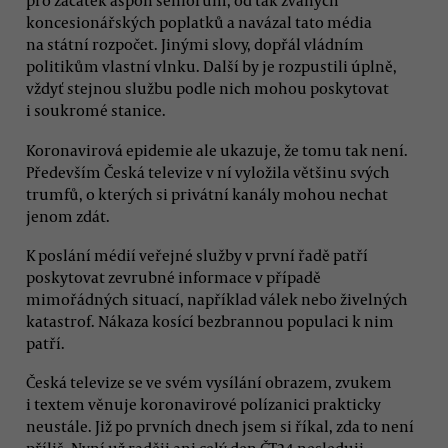
pro začátek aspoň seniorům, od tak zvaných
koncesionářských poplatků a navázal tato média
na státní rozpočet. Jinými slovy, dopřál vládním
politikům vlastní vlnku. Další by je rozpustili úplně,
vždyť stejnou službu podle nich mohou poskytovat
i soukromé stanice.
Koronavirová epidemie ale ukazuje, že tomu tak není.
Především Česká televize v ní vyložila většinu svých
trumfů, o kterých si privátní kanály mohou nechat
jenom zdát.
K poslání médií veřejné služby v první řadě patří
poskytovat zevrubné informace v případě
mimořádných situací, například válek nebo živelných
katastrof. Nákaza kosící bezbrannou populaci k nim
patří.
Česká televize se ve svém vysílání obrazem, zvukem
i textem věnuje koronavirové polízanici prakticky
neustále. Již po prvních dnech jsem si říkal, zda to není