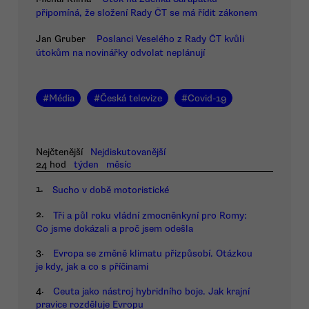
připomíná, že složení Rady ČT se má řídit zákonem
Jan Gruber
Poslanci Veselého z Rady ČT kvůli
útokům na novinářky odvolat neplánují
#
Média
#
Česká televize
#
Covid-19
Nejčtenější
Nejdiskutovanější
24 hod
týden
měsíc
1.
Sucho v době motoristické
2.
Tři a půl roku vládní zmocněnkyní pro Romy:
Co jsme dokázali a proč jsem odešla
3.
Evropa se změně klimatu přizpůsobí. Otázkou
je kdy, jak a co s příčinami
4.
Ceuta jako nástroj hybridního boje. Jak krajní
pravice rozděluje Evropu