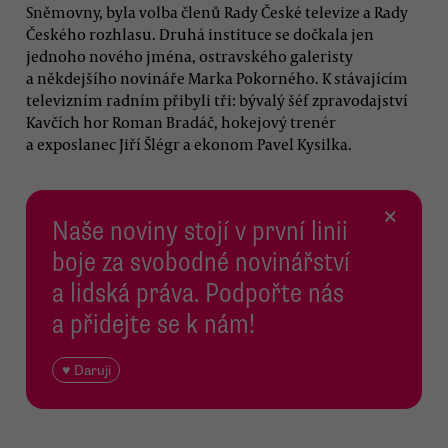
Sněmovny, byla volba členů Rady České televize a Rady
Českého rozhlasu. Druhá instituce se dočkala jen
jednoho nového jména, ostravského galeristy
a někdejšího novináře Marka Pokorného. K stávajícím
televizním radním přibyli tři: bývalý šéf zpravodajství
Kavčích hor Roman Bradáč, hokejový trenér
a exposlanec Jiří Šlégr a ekonom Pavel Kysilka.
×
Naše noviny stojí v první linii
boje za svobodné novinářství
a lidská práva. Podpořte nás
a přidejte se k nám!
♥ Daruji