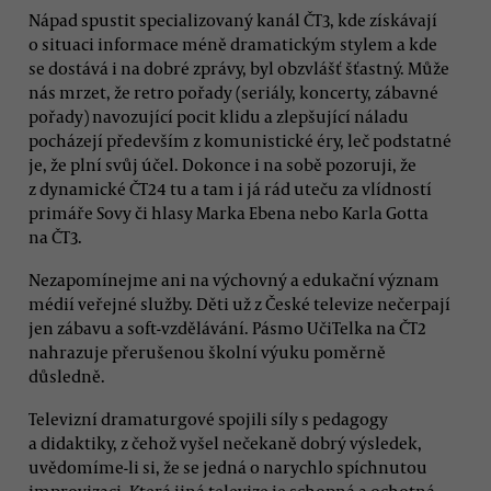
Nápad spustit specializovaný kanál ČT3, kde získávají
o situaci informace méně dramatickým stylem a kde
se dostává i na dobré zprávy, byl obzvlášť šťastný. Může
nás mrzet, že retro pořady (seriály, koncerty, zábavné
pořady) navozující pocit klidu a zlepšující náladu
pocházejí především z komunistické éry, leč podstatné
je, že plní svůj účel. Dokonce i na sobě pozoruji, že
z dynamické ČT24 tu a tam i já rád uteču za vlídností
primáře Sovy či hlasy Marka Ebena nebo Karla Gotta
na ČT3.
Nezapomínejme ani na výchovný a edukační význam
médií veřejné služby. Děti už z České televize nečerpají
jen zábavu a soft-vzdělávání. Pásmo UčiTelka na ČT2
nahrazuje přerušenou školní výuku poměrně
důsledně.
Televizní dramaturgové spojili síly s pedagogy
a didaktiky, z čehož vyšel nečekaně dobrý výsledek,
uvědomíme-li si, že se jedná o narychlo spíchnutou