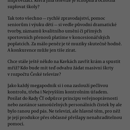
improvizaci. Která jiná televize je schopná a ochotná
suplovat školy?
Tak toto všechno — rychlé zpravodajství, pomoc
seniorům i výuku dětí — si vedle původní dramatické
tvorby, záznamů kvalitního umění či přímých
sportovních přenosů platíme v koncesionářských
poplatcích. Za málo peněz je té muziky skutečně hodně.
A konkurence může jen tiše zírat.
Chce stále ještě někdo na Kavkách zavřít krám a spustit
mříž? Kdo bude mít teď odvahu žádat masivní škrty
v rozpočtu České televize?
Jako každý megapodnik si i ona zaslouží pečlivou
kontrolu, třeba i Nejvyšším kontrolním úřadem.
Posílat do Rady ČT odpůrce principu veřejnoprávnosti
nebo zastánce samoúčelných personálních čistek by ale
bylo ranou pod pás. Ne televizi, ale hlavně těm, pro něž
je její produkce přes občasné přešlapy nenahraditelnou
pomocí.