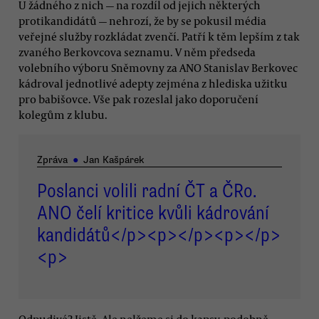
U žádného z nich — na rozdíl od jejich některých
protikandidátů — nehrozí, že by se pokusil média
veřejné služby rozkládat zvenčí. Patří k těm lepším z tak
zvaného Berkovcova seznamu. V něm předseda
volebního výboru Sněmovny za ANO Stanislav Berkovec
kádroval jednotlivé adepty zejména z hlediska užitku
pro babišovce. Vše pak rozeslal jako doporučení
kolegům z klubu.
Zpráva
●
Jan Kašpárek
Poslanci volili radní ČT a ČRo.
ANO čelí kritice kvůli kádrování
kandidátů</p><p></p><p></p>
<p>