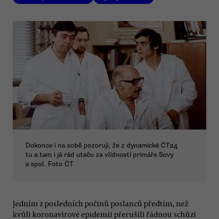
Dokonce i na sobě pozoruji, že z dynamické ČT24
tu a tam i já rád uteču za vlídností primáře Sovy
a spol. Foto ČT
Jedním z posledních počinů poslanců předtím, než
kvůli koronavirové epidemii přerušili řádnou schůzi