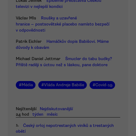
Lukáš Jelínek
Epidemie představila Českou
televizi v nejlepší kondici
Václav Mls
Roušky a uzavřené
hranice — postsovětské placebo namísto bezpečí
v odpovědnosti
Patrik Eichler
Hamáčkův dopis Babišovi. Máme
důvody k obavám
Michael Daniel Jettmar
Šmucler do tabu budky?
Příště raději s úctou než s láskou, pane doktore
#
Média
#
Vláda Andreje Babiše
#
Covid-19
Nejčtenější
Nejdiskutovanější
24 hod
týden
měsíc
1.
Český orloj nepotrestaných viníků a trestaných
obětí