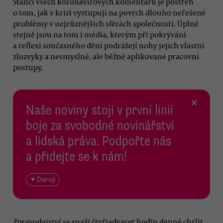
Stálicí všech koronavirových komentářů je postřeh
o tom, jak v krizi vystupují na povrch dlouho neřešené
problémy v nejrůznějších sférách společnosti. Úplně
stejně jsou na tom i média, kterým při pokrývání
a reflexi současného dění podrážejí nohy jejich vlastní
zlozvyky a nesmyslné, ale běžně aplikované pracovní
postupy.
×
Naše noviny stojí v první linii
boje za svobodné novinářství
a lidská práva. Podpořte nás
a přidejte se k nám!
♥ Daruji
Zpravodajství se snaží čtyřiadvacet hodin denně chrlit