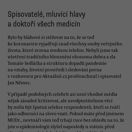
Spisovatelé, mluvící hlavy
a doktoři všech medicín
Bylo by bláhové si stěžovat na to, že se teď
ke koronaviru vyjadřují snad všechny osoby veřejného
života, které zrovna zvednou telefon. Nebyli jsme tak
ušetřeni tradičního blouznění ekonoma dobra a zla
Tomáše Sedláčka a strukturu dopadů pandemie
na vztahy, životní prostředí i sledování porna
v rozhovoru pro Aktuálně.cz prošťouchnul i spisovatel
Jan Němec.
V případě podobných celebrit asi není vhodné média
nějak zásadně kritizovat, ale neodpustitelnou věcí
by měla být špatná selekce respondentů, kteří se tváří
jako odborníci na slovo vzatí. Pokud máte před jménem
MUDr., novináři vám teď trhají ruce bez ohledu na to, že
jste o epidemiologii slyšel naposledy u státnic před