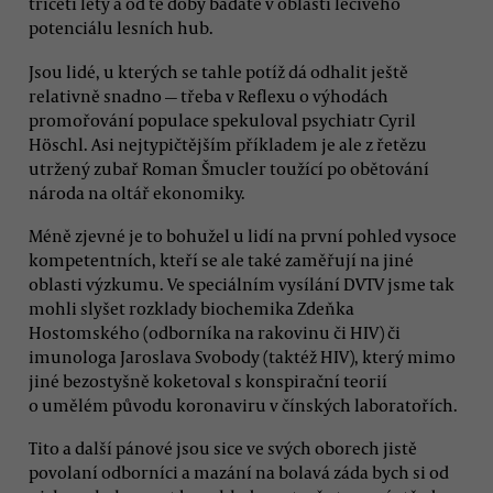
třiceti lety a od té doby bádáte v oblasti léčivého
potenciálu lesních hub.
Jsou lidé, u kterých se tahle potíž dá odhalit ještě
relativně snadno — třeba v Reflexu o výhodách
promořování populace spekuloval psychiatr Cyril
Höschl. Asi nejtypičtějším příkladem je ale z řetězu
utržený zubař Roman Šmucler toužící po obětování
národa na oltář ekonomiky.
Méně zjevné je to bohužel u lidí na první pohled vysoce
kompetentních, kteří se ale také zaměřují na jiné
oblasti výzkumu. Ve speciálním vysílání DVTV jsme tak
mohli slyšet rozklady biochemika Zdeňka
Hostomského (odborníka na rakovinu či HIV) či
imunologa Jaroslava Svobody (taktéž HIV), který mimo
jiné bezostyšně koketoval s konspirační teorií
o umělém původu koronaviru v čínských laboratořích.
Tito a další pánové jsou sice ve svých oborech jistě
povolaní odborníci a mazání na bolavá záda bych si od