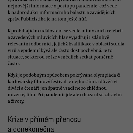
nejnovější informace o postupu pandemie, což vede
k nadprodukci informačního balastu a zavádějících
zpráv. Publicistika je na tom ještě hůř.
K probíhajícím událostem se vedle mimózních celebrit
a zavedených mluvících hlav vyjadřují i zdánlivě
relevantní odborníci, jejichž kvalifikace v oblasti studia
virů a epidemií bývá ale často dost pochybná. Je to
situace, se kterou se lze v médiích setkat poměrně
často.
Když je podobným způsobem pokrývána olympiáda či
karlovarský filmový festival, v nejhorším si důvěřiví
diváci a čtenáři jen špatně vsadí nebo zhlédnou
mizerný film. Při pandemii jde ale o hazard se zdravím
a životy.
Krize v přímém přenosu
a donekonečna