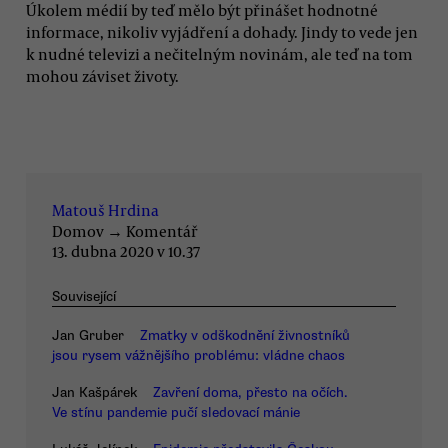
Úkolem médií by teď mělo být přinášet hodnotné
informace, nikoliv vyjádření a dohady. Jindy to vede jen
k nudné televizi a nečitelným novinám, ale teď na tom
mohou záviset životy.
Matouš Hrdina
Domov
→
Komentář
13. dubna 2020 v 10.37
Související
Jan Gruber
Zmatky v odškodnění živnostníků
jsou rysem vážnějšího problému: vládne chaos
Jan Kašpárek
Zavření doma, přesto na očích.
Ve stínu pandemie pučí sledovací mánie