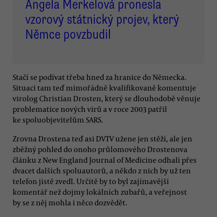
Angela Merkelová pronesla
vzorový státnický projev, který
Němce povzbudil
Stačí se podívat třeba hned za hranice do Německa.
Situaci tam teď mimořádně kvalifikovaně komentuje
virolog Christian Drosten, který se dlouhodobě věnuje
problematice nových virů a v roce 2003 patřil
ke spoluobjevitelům SARS.
Zrovna Drostena teď asi DVTV užene jen stěží, ale jen
zběžný pohled do onoho průlomového Drostenova
článku z New England Journal of Medicine odhalí přes
dvacet dalších spoluautorů, a někdo z nich by už ten
telefon jistě zvedl. Určitě by to byl zajímavější
komentář než dojmy lokálních zubařů, a veřejnost
by se z něj mohla i něco dozvědět.