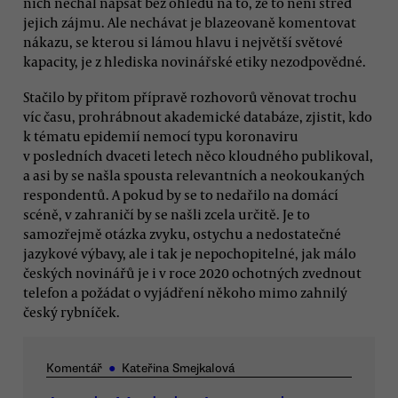
nich nechal napsat bez ohledu na to, že to není střed
jejich zájmu. Ale nechávat je blazeovaně komentovat
nákazu, se kterou si lámou hlavu i největší světové
kapacity, je z hlediska novinářské etiky nezodpovědné.
Stačilo by přitom přípravě rozhovorů věnovat trochu
víc času, prohrábnout akademické databáze, zjistit, kdo
k tématu epidemií nemocí typu koronaviru
v posledních dvaceti letech něco kloudného publikoval,
a asi by se našla spousta relevantních a neokoukaných
respondentů. A pokud by se to nedařilo na domácí
scéně, v zahraničí by se našli zcela určitě. Je to
samozřejmě otázka zvyku, ostychu a nedostatečné
jazykové výbavy, ale i tak je nepochopitelné, jak málo
českých novinářů je i v roce 2020 ochotných zvednout
telefon a požádat o vyjádření někoho mimo zahnilý
český rybníček.
Komentář
●
Kateřina Smejkalová