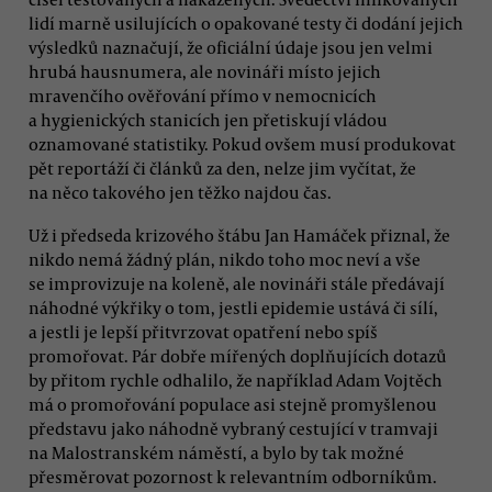
lidí marně usilujících o opakované testy či dodání jejich
výsledků naznačují, že oficiální údaje jsou jen velmi
hrubá hausnumera, ale novináři místo jejich
mravenčího ověřování přímo v nemocnicích
a hygienických stanicích jen přetiskují vládou
oznamované statistiky. Pokud ovšem musí produkovat
pět reportáží či článků za den, nelze jim vyčítat, že
na něco takového jen těžko najdou čas.
Už i předseda krizového štábu Jan Hamáček přiznal, že
nikdo nemá žádný plán, nikdo toho moc neví a vše
se improvizuje na koleně, ale novináři stále předávají
náhodné výkřiky o tom, jestli epidemie ustává či sílí,
a jestli je lepší přitvrzovat opatření nebo spíš
promořovat. Pár dobře mířených doplňujících dotazů
by přitom rychle odhalilo, že například Adam Vojtěch
má o promořování populace asi stejně promyšlenou
představu jako náhodně vybraný cestující v tramvaji
na Malostranském náměstí, a bylo by tak možné
přesměrovat pozornost k relevantním odborníkům.