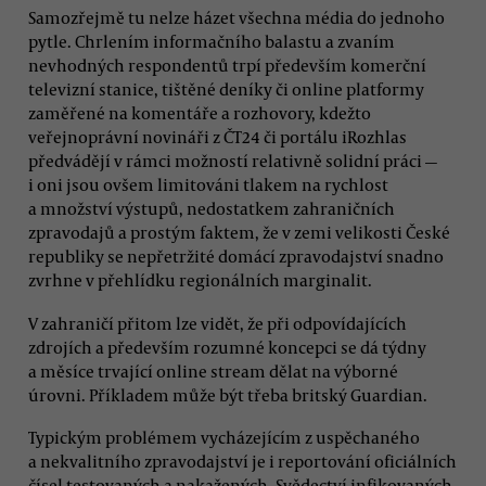
Samozřejmě tu nelze házet všechna média do jednoho
pytle. Chrlením informačního balastu a zvaním
nevhodných respondentů trpí především komerční
televizní stanice, tištěné deníky či online platformy
zaměřené na komentáře a rozhovory, kdežto
veřejnoprávní novináři z ČT24 či portálu iRozhlas
předvádějí v rámci možností relativně solidní práci —
i oni jsou ovšem limitováni tlakem na rychlost
a množství výstupů, nedostatkem zahraničních
zpravodajů a prostým faktem, že v zemi velikosti České
republiky se nepřetržité domácí zpravodajství snadno
zvrhne v přehlídku regionálních marginalit.
V zahraničí přitom lze vidět, že při odpovídajících
zdrojích a především rozumné koncepci se dá týdny
a měsíce trvající online stream dělat na výborné
úrovni. Příkladem může být třeba britský Guardian.
Typickým problémem vycházejícím z uspěchaného
a nekvalitního zpravodajství je i reportování oficiálních
čísel testovaných a nakažených. Svědectví infikovaných