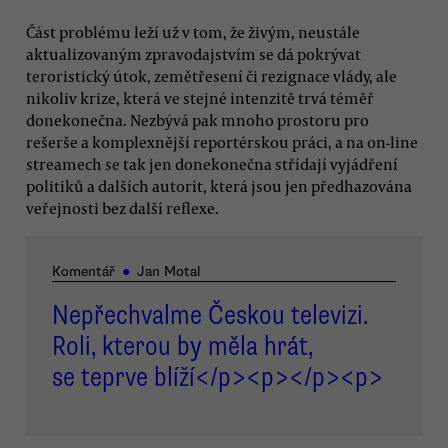
Část problému leží už v tom, že živým, neustále
aktualizovaným zpravodajstvím se dá pokrývat
teroristický útok, zemětřesení či rezignace vlády, ale
nikoliv krize, která ve stejné intenzitě trvá téměř
donekonečna. Nezbývá pak mnoho prostoru pro
rešerše a komplexnější reportérskou práci, a na on-line
streamech se tak jen donekonečna střídají vyjádření
politiků a dalších autorit, která jsou jen předhazována
veřejnosti bez další reflexe.
Komentář
●
Jan Motal
Nepřechvalme Českou televizi.
Roli, kterou by měla hrát,
se teprve blíží</p><p></p><p>