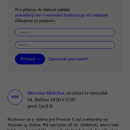
Pro přístup do diskusí zadejte
pravidelný dar v minimální hodnotě 50 Kč měsíčně
Děkujeme za podporu.
Přihlásit →
Zapomněli jste heslo?
Miroslav Melichar
, sś učitel ve výslužbě
MM
14. dubna 2020 v 17.07
prof. Cyril H.
Rozhovor ze 7. dubna pro Prostor X byl zveřejněný na
Youtubu 9. dubna. Má nyní přes 76 tis. zhlédnutí, skoro tisíc