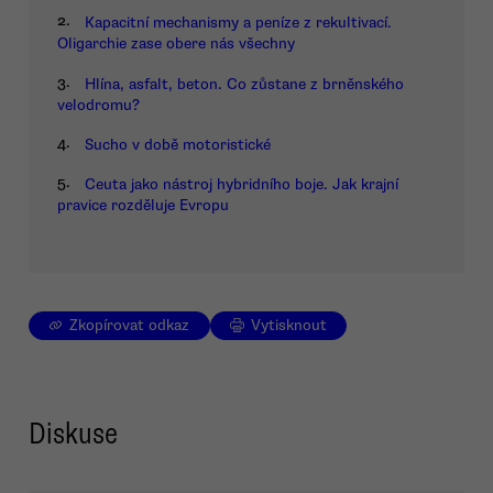
2.
Kapacitní mechanismy a peníze z rekultivací.
Oligarchie zase obere nás všechny
3.
Hlína, asfalt, beton. Co zůstane z brněnského
velodromu?
4.
Sucho v době motoristické
5.
Ceuta jako nástroj hybridního boje. Jak krajní
pravice rozděluje Evropu
Zkopírovat odkaz
Vytisknout
Diskuse