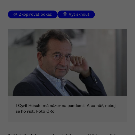
Zkopírovat odkaz
Vytisknout
I Cyril Höschl má názor na pandemii. A co hůř, nebojí
se ho říct. Foto ČRo