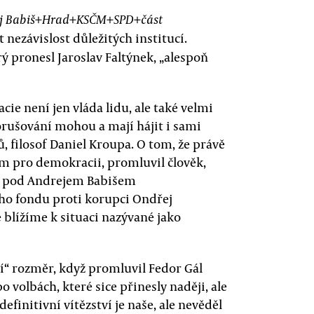
j Babiš+Hrad+KSČM+SPD+část
 nezávislost důležitých institucí.
rý pronesl Jaroslav Faltýnek, „alespoň
ie není jen vláda lidu, ale také velmi
rušování mohou a mají hájit i sami
 filosof Daniel Kroupa. O tom, že právě
m pro demokracii, promluvil člověk,
val pod Andrejem Babišem
ího fondu proti korupci Ondřej
e blížíme k situaci nazývané jako
“ rozměr, když promluvil Fedor Gál
o volbách, které sice přinesly naději, ale
 definitivní vítězství je naše, ale nevěděl