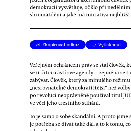
demokracii vysvětluje, oč šlo při nedělním
shromáždění a jaké má iniciativa nejbližší 
Zkopírovat odkaz
Vytisknout
Veřejným ochráncem práv se stal člověk, k
se určitou částí své agendy — zejména se 
zabývat. Člověk, který za minulého režimu 
„nesrovnatelně demokratičtější“ než volby
po revoluci neoprávněně používal titul JUD
ve věci jeho trestního stíhání.
To je samo o sobě skandální. A proto jsme
je potřeba se dívat také dál, a to k tomu, c