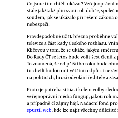
Co jsme tím chtěli ukázat? Veřejnoprávní m
stále jakžtakž plní svou roli dobře, spole
soudem, jak se ukázalo při řešení zákona o 
nebezpečí.
Pravděpodobně už 11. března proběhne vol
televize a část Rady Českého rozhlasu. Vn
Klíčovou v tom, že se ukáže, jakým směrem
Do Rady ČT se letos bude volit šest členů z 
To znamená, že od příštího roku bude obmě
tu chvíli budou mít většinu odpůrci nezávis
na politicích, hrozí odvolání ředitele a zá
Proto je potřeba situaci kolem volby sledova
veřejnoprávní média fungují, jakou roli ma
a případně čí zájmy hájí. Nadační fond pro 
spustil web
, kde lze najít všechny důležité 