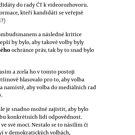
idáty do rady ČT k videorozhovoru.
formace, kteří kandidáti se veřejně
dčí?)
a ombudsmanem a následné kritice
pší by bylo, aby takové volby byly
ného
ochránce práv, tak by to snad bylo
sím a zcela ho v tomto postoji
tšinově hlasovalo pro to, aby volba
la namístě, aby volba do mediálních rad
ě
.
e je snadno možné zajistit, aby bylo
lbu konkrétních lidí odpovědnost.
ve své moci. Nestalo se to násilím či
ví v demokratických volbách,