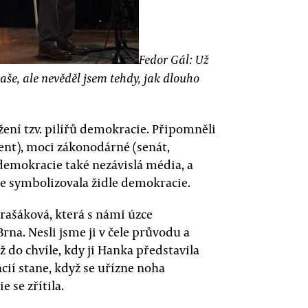
Fedor Gál: Už
e naše, ale nevěděl jsem tehdy, jak dlouho
žení tzv. pilířů demokracie. Připomněli
ent), moci zákonodárné (senát,
demokracie také nezávislá média, a
ře symbolizovala židle demokracie.
rašáková, která s námi úzce
Brna. Nesli jsme ji v čele průvodu a
 do chvíle, kdy ji Hanka představila
cií stane, když se uřízne noha
ie se zřítila.