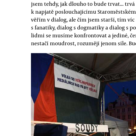
jsem tehdy, jak dlouho to bude trvat... tr
k napjatě poslouchajícímu Staroměstskému 
věřím v dialog, ale čím jsem starší, tím ví
s fanatiky, dialog s dogmatiky a dialog s p
lidmi se musíme konfrontovat a jediné, čem
nestačí moudrost, rozumějí jenom síle. 