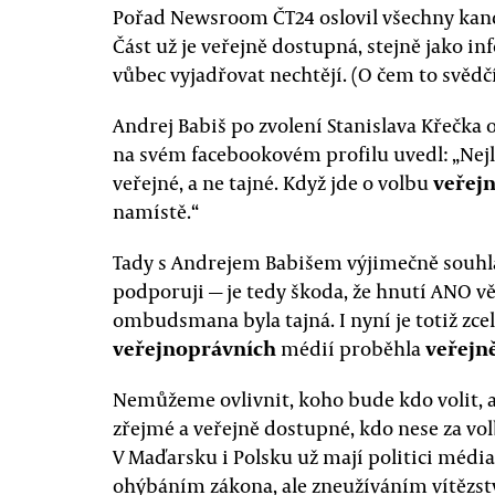
Pořad Newsroom ČT24 oslovil všechny kand
Část už je veřejně dostupná, stejně jako in
vůbec vyjadřovat nechtějí. (O čem to svě
Andrej Babiš po zvolení Stanislava Křečk
na svém facebookovém profilu uvedl: „Nejle
veřejné, a ne tajné. Když jde o volbu
veřej
namístě.“
Tady s Andrejem Babišem výjimečně souhla
podporuji — je tedy škoda, že hnutí ANO vě
ombudsmana byla tajná. I nyní je totiž zce
veřejnoprávních
médií proběhla
veřejn
Nemůžeme ovlivnit, koho bude kdo volit, al
zřejmé a veřejně dostupné, kdo nese za vo
V Maďarsku i Polsku už mají politici média 
ohýbáním zákona, ale zneužíváním vítězst