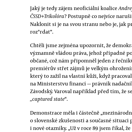
Jaký je tedy zájem neoficiální koalice
Andre
? Postupně co nejvíce narušit
ČSSD+Trikolóra
Naklonit si je na svou stranu nebo je, jak p
roz*rdat“.
Chtěli jsme zejména upozornit, že demokrac
významně vládou práva, jehož případné po
občané, což nám připomněl jeden z řečníků,
premiérův střet zájmů je velkým ohrožení
který to zažil na vlastní kůži, když praco
na Ministerstvu financí — právník nadačn
Závodský. Varoval například před tím, že s
“.
„captured state
Demonstrace měla i částečně „mezinárodní
o slovenské zkušenosti a současné situaci p
i nové otazníky. „Už v roce 89 jsem říkal, že