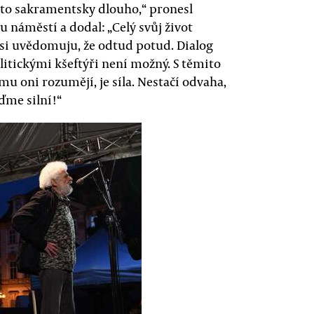
vá to sakramentsky dlouho,“ pronesl
náměstí a dodal: „Celý svůj život
c si uvědomuju, že odtud potud. Dialog
olitickými kšeftýři není možný. S těmito
u oni rozumějí, je síla. Nestačí odvaha,
Buďme silní!“