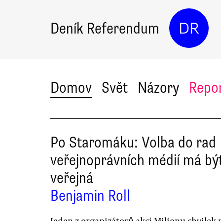
Deník Referendum
DR
Domov
Svět
Názory
Repo
Po Staromáku: Volba do rad
veřejnoprávních médií má bý
veřejná
Benjamin Roll
Jeden z organizátorů akcí Milionu chvilek 