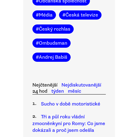
#
Občanská společnost
#
Média
#
Česká televize
#
Český rozhlas
#
Ombudsman
#
Andrej Babiš
Nejčtenější
Nejdiskutovanější
24 hod
týden
měsíc
1.
Sucho v době motoristické
2.
Tři a půl roku vládní
zmocněnkyní pro Romy: Co jsme
dokázali a proč jsem odešla