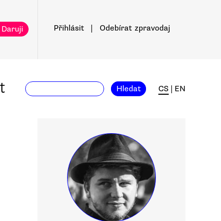
Přihlásit
|
Odebírat
zpravodaj
 Daruji
t
Hledat
CS
|
EN