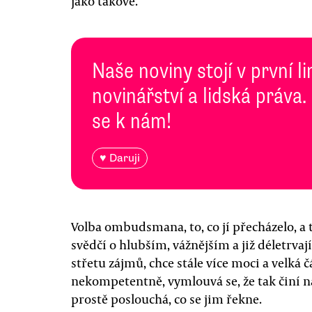
jako takové.
Naše noviny stojí v první l
novinářství a lidská práva.
se k nám!
♥ Daruji
Volba ombudsmana, to, co jí přecházelo, a 
svědčí o hlubším, vážnějším a již déletrv
střetu zájmů, chce stále více moci a velká 
nekompetentně, vymlouvá se, že tak činí na
prostě poslouchá, co se jim řekne.