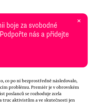
×
inii boje za svobodné
 Podpořte nás a přidejte
to, co po ní bezprostředně následovalo,
ajícím problému. Premiér je v obrovském
část poslanců se rozhoduje zcela
 truc aktivistům a ve skutečnosti jen