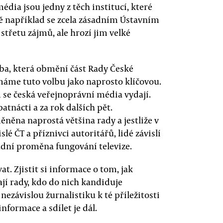
édia jsou jedny z těch institucí, které
čně například se zcela zásadním Ústavním
střetu zájmů, ale hrozí jim velké
ba, která obmění část Rady České
ímáme tuto volbu jako naprosto klíčovou.
 se česká veřejnoprávní média vydají.
patnácti a za rok dalších pět.
něna naprostá většina rady a jestliže v
lé ČT a příznivci autoritářů, lidé závislí
sadní proměna fungování televize.
t. Zjistit si informace o tom, jak
jí rady, kdo do nich kandiduje
nezávislou žurnalistiku k té příležitosti
informace a sdílet je dál.