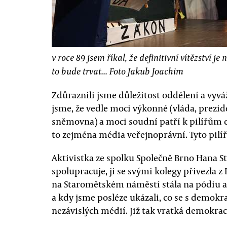
v roce 89 jsem říkal, že definitivní vítězství j
to bude trvat... Foto Jakub Joachim
Zdůraznili jsme důležitost oddělení a vyvá
jsme, že vedle moci výkonné (vláda, prezid
sněmovna) a moci soudní patří k pilířům 
to zejména média veřejnoprávní. Tyto pilí
Aktivistka ze spolku Společně Brno Hana St
spolupracuje, ji se svými kolegy přivezla z 
na Staromětském náměstí stála na pódiu až
a kdy jsme posléze ukázali, co se s demokra
nezávislých médií. Již tak vratká demokrac