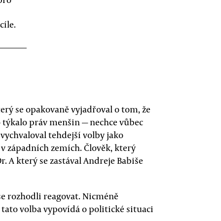
cíle.
terý se opakovaně vyjadřoval o tom, že
to týkalo práv menšin — nechce vůbec
vychvaloval tehdejší volby jako
 v západních zemích. Člověk, který
r. A který se zastával Andreje Babiše
 se rozhodli reagovat. Nicméně
o tato volba vypovídá o politické situaci