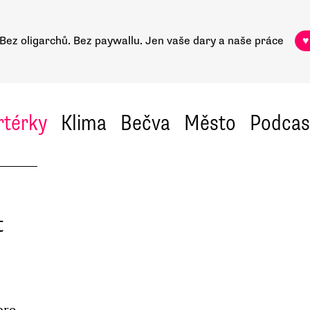
Bez oligarchů. Bez paywallu.
Jen vaše dary a naše práce
♥
rtérky
Klima
Bečva
Město
Podcas
t
pro