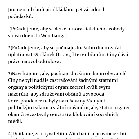
Jménem občanů předkládáme pět zásadních
požadavků:
1)Požadujeme, aby se den 6. února stal dnem svobody
slova (dnem Li Wen-lianga).
2)Požadujeme, aby se počínaje dnešním dnem začal
uplatňovat 35. článek Ústavy, který občanům Číny dává
právo na svobodu slova.
3)Navrhujeme, aby počínaje dnešním dnem obyvatelé
Číny nebyli nadále zastrašováni žádnými státními
orgány a politickými organizacemi kvůli svým
názorům, aby sdružování občanů a svoboda
korespondence nebyly narušovány žádnými
politickými silami a státní mašinérií, aby státní orgány
okamžitě zastavily cenzuru a blokování sociálních
médií.
4)Doufáme, že obyvatelům Wu-chanu a provincie Chu-