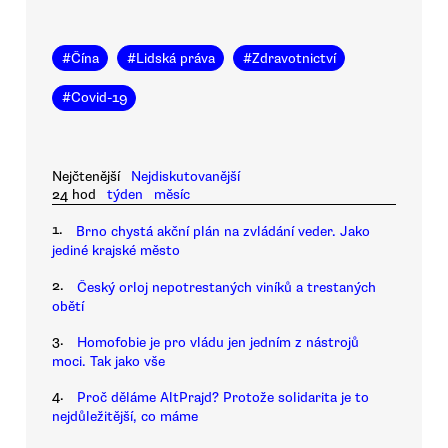
#
Čína
#
Lidská práva
#
Zdravotnictví
#
Covid-19
Nejčtenější
Nejdiskutovanější
24 hod
týden
měsíc
1.
Brno chystá akční plán na zvládání veder. Jako
jediné krajské město
2.
Český orloj nepotrestaných viníků a trestaných
obětí
3.
Homofobie je pro vládu jen jedním z nástrojů
moci. Tak jako vše
4.
Proč děláme AltPrajd? Protože solidarita je to
nejdůležitější, co máme