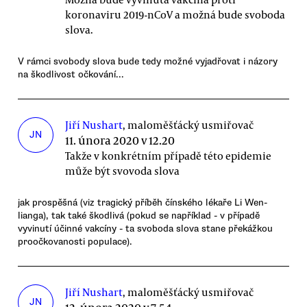
koronaviru 2019-nCoV a možná bude svoboda
slova.
V rámci svobody slova bude tedy možné vyjadřovat i názory
na škodlivost očkování...
Jiří Nushart
, maloměšťácký usmiřovač
JN
11. února 2020 v 12.20
Takže v konkrétním případě této epidemie
může být svovoda slova
jak prospěšná (viz tragický příběh čínského lékaře Li Wen-
lianga), tak také škodlivá (pokud se například - v případě
vyvinutí účinné vakcíny - ta svoboda slova stane překážkou
proočkovanosti populace).
Jiří Nushart
, maloměšťácký usmiřovač
JN