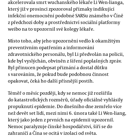
akcelerovala smrt wuchanského lékaře Li Wen-lianga,
který již v prosinci zpozoroval příznaky indikující
infekční onemocnění podobné SARSu známého v Číně
z předchozí doby a prostřednictví sociální platformy
weibo na to upozornil své kolegy lékaře.
Místo toho, aby jeho upozornění vedlo k okamžitým
preventivním opatřením a informování
zdravotnického personálu, byl Li předvolán na policii,
kde byl vyslýchán, obviněn z šíření poplašných zpráv.
Byl přinucen podepsat přiznání a dostal důtku
s varováním, že pokud bude podobnou činnost
opakovat, čeká ho další přísnější postih.
Téměř o měsíc později, kdy se nemoc již rozšířila
do katastrofických rozměrů, úřady oficiálně vyhlásily
propuknutí epidemie. Do dnešního dne zemřelo více
než devět set lidí, mezi nimi 6. února také Li Wen-liang,
který jako jeden z prvních na epidemii upozornil.
Nemoc paralyzuje čínské hospodářství, šíří se do
zahraničí a Čína se ocitá v izolaci od světa.