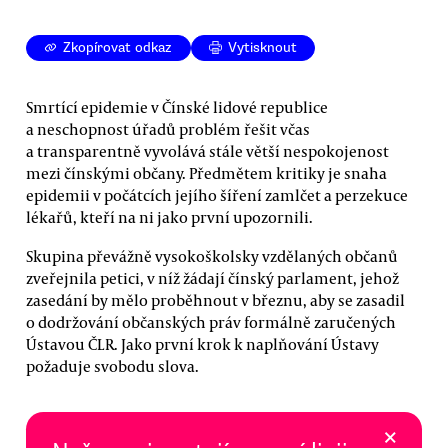
Zkopírovat odkaz
Vytisknout
Smrtící epidemie v Čínské lidové republice
a neschopnost úřadů problém řešit včas
a transparentně vyvolává stále větší nespokojenost
mezi čínskými občany. Předmětem kritiky je snaha
epidemii v počátcích jejího šíření zamlčet a perzekuce
lékařů, kteří na ni jako první upozornili.
Skupina převážně vysokoškolsky vzdělaných občanů
zveřejnila petici, v níž žádají čínský parlament, jehož
zasedání by mělo proběhnout v březnu, aby se zasadil
o dodržování občanských práv formálně zaručených
Ústavou ČLR. Jako první krok k naplňování Ústavy
požaduje svobodu slova.
×