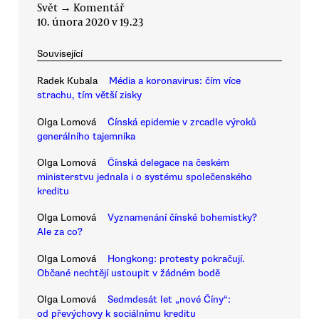
Svět
→
Komentář
10. února 2020 v 19.23
Související
Radek Kubala
Média a koronavirus: čím více
strachu, tím větší zisky
Olga Lomová
Čínská epidemie v zrcadle výroků
generálního tajemníka
Olga Lomová
Čínská delegace na českém
ministerstvu jednala i o systému společenského
kreditu
Olga Lomová
Vyznamenání čínské bohemistky?
Ale za co?
Olga Lomová
Hongkong: protesty pokračují.
Občané nechtějí ustoupit v žádném bodě
Olga Lomová
Sedmdesát let „nové Číny“:
od převýchovy k sociálnímu kreditu