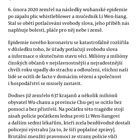
6. února 2020 zemřel na následky wuhanské epidemie
po zápalu plic whistleblower a mučedník Li Wen-liang.
Stal se obětí potlačování svobody slova, jeho příběh nás
naplňuje bolestí, pláče pro něj nebe i země.
Epidemie nového koronaviru se katastrofálně rozšířila
v důsledku toho, že úřady potlačují svobodu slova
a informace o skutečném stavu věcí. Milióny a milióny
čínských občanů v nejslavnostnější a nejradostnější
chvíli roku upadly do strachu a odloučení, všichni naši
lidé se ocitli de facto v domácím vězení a společnost
i hospodářství se musely zastavit.
Dodnes již zemřelo 637 krajanů a několik miliónů
obyvatel Wu-chanu a provincie Chu-pej se ocitlo bez
pomoci a bez přístřeší. Na počátku této tragédie stojí
zásah policie počátkem ledna proti Li Wen-liangovi
a dalším sedmi lékařům, kteří zcela bezdůvodně dostali
policejní výstrahu [za to, že šíří poplašné zprávy].
Brutální zneužití pravomoci ze strany policie vůči