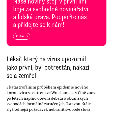
Naše noviny stojí v první linii
boje za svobodné novinářství
a lidská práva. Podpořte nás
a přidejte se k nám!
♥ Daruji
Lékař, který na virus upozornil
jako první, byl potrestán, nakazil
se a zemřel
S katastrofálním průběhem epidemie nového
koronaviru s centrem ve Wu-chanu se v Číně znovu
po letech naplno otevírá debata o občanských
svobodách formálně zaručených Ústavou. Stále
slyšitelnější požadavek nebránit svobodě slova