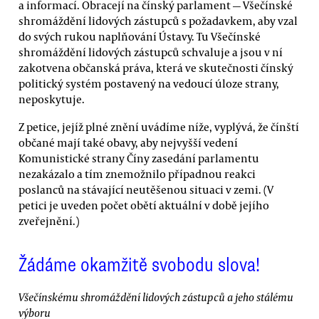
a informací. Obracejí na čínský parlament — Všečínské
shromáždění lidových zástupců s požadavkem, aby vzal
do svých rukou naplňování Ústavy. Tu Všečínské
shromáždění lidových zástupců schvaluje a jsou v ní
zakotvena občanská práva, která ve skutečnosti čínský
politický systém postavený na vedoucí úloze strany,
neposkytuje.
Z petice, jejíž plné znění uvádíme níže, vyplývá, že čínští
občané mají také obavy, aby nejvyšší vedení
Komunistické strany Číny zasedání parlamentu
nezakázalo a tím znemožnilo případnou reakci
poslanců na stávající neutěšenou situaci v zemi. (V
petici je uveden počet obětí aktuální v době jejího
zveřejnění.)
Žádáme okamžitě svobodu slova!
Všečínskému shromáždění lidových zástupců a jeho stálému
výboru