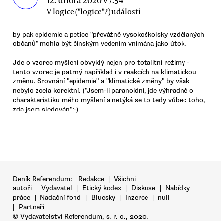
12. února 2020 v 7.54
V logice ("logice"?) událostí
by pak epidemie a petice "převážně vysokoškolsky vzdělaných
občanů" mohla být čínským vedením vnímána jako útok.
Jde o vzorec myšlení obvyklý nejen pro totalitní režimy -
tento vzorec je patrný například i v reakcích na klimatickou
změnu. Srovnání "epidemie" a "klimatické změny" by však
nebylo zcela korektní. ("Jsem-li paranoidní, jde výhradně o
charakteristiku mého myšlení a netýká se to tedy vůbec toho,
zda jsem sledován":-)
Deník Referendum:
Redakce
|
Všichni
autoři
|
Vydavatel
|
Etický kodex
|
Diskuse
|
Nabídky
práce
|
Nadační fond
|
Bluesky
|
Inzerce
|
null
|
Partneři
© Vydavatelství Referendum, s. r. o., 2020.