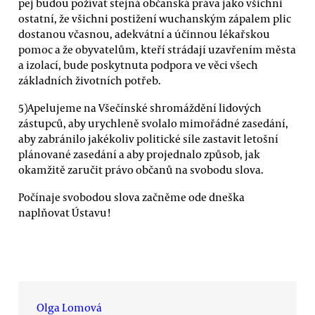
pej budou požívat stejná občanská práva jako všichni
ostatní, že všichni postižení wuchanským zápalem plic
dostanou včasnou, adekvátní a účinnou lékařskou
pomoc a že obyvatelům, kteří strádají uzavřením města
a izolací, bude poskytnuta podpora ve věci všech
základních životních potřeb.
5)Apelujeme na Všečínské shromáždění lidových
zástupců, aby urychleně svolalo mimořádné zasedání,
aby zabránilo jakékoliv politické síle zastavit letošní
plánované zasedání a aby projednalo způsob, jak
okamžitě zaručit právo občanů na svobodu slova.
Počínaje svobodou slova začněme ode dneška
naplňovat Ústavu!
Olga Lomová