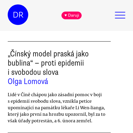
DR
♥ Daruji
„Čínský model praská jako
bublina“ — proti epidemii
i svobodou slova
Olga Lomová
Lidé v Číně chápou jako zásadní pomoc v boji
s epidemií svobodu slova, vznikla petice
upomínající na památku lékaře Li Wen-lianga,
který jako první na hrozbu upozornil, byl za to
však úřady potrestán, a 6. února zemřel.