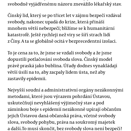
svobodně vyjádřenému názoru znevážilo lékařský stav.
Čínský lid, který se po třicet let v zájmu bezpečí vzdával
svobody, nakonec upadá do krize, která přináší
mnohem větší nebezpečí; blížíme se k humanitární
katastrofě. Ještě rychleji než viry se šíří strach lidí
z Číny. A ta se globálně ocitá v bezprecedentní izolaci.
To je cena za to, že jsme se vzdali svobody a že jsme
dopustili potlačování svoboda slova. Čínský model
právě praská jako bublina. Úřady dodnes vynakládají
větší úsilí na to, aby zacpaly lidem ústa, než aby
zastavily epidemii.
Nejvyšší soudní a administrativní orgány nezákonnými
metodami, které jsou výrazem pohrdání Ústavou,
uskutečňují nevyhlášený výjimečný stav a pod
záminkou boje s epidemií nezákonně upírají občanům
jejich Ústavou daná občanská práva, včetně svobody
slova, svobody pohybu, práva na soukromý majetek
a další.To musí skončit, bez svobody slova není bezpečí!