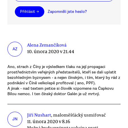
Přihlásit →
Zapomněli jste heslo?
Alena Zemančíková
AZ
10. února 2020 v 21.44
Ano, strach z Číny je výsledkem tlaku na její propagaci
prostřednictvím veřejných představitelů, kteří se dali uplatit
bezohledným byznysem - a nejen čínským, i tím, který by rád z
podnikání v Číně velkolepě profitoval ( ano, PPF).
A jinak - nad textem petice si člověk vzpomene na Čapkovu
Bílou nemoc. I ten čínský doktor Galén je už mrtvý.
Jiří Nushart
, maloměšťácký usmiřovač
JN
11. února 2020 v 8.16
Možná bude vyvinuta vakcína proti