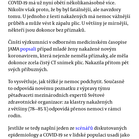
COVID-19 má už nyní obětí několikanásobně více.
Nikoliv však proto, že by byl fatálnější, ale navzdory
tomu. U jednoho z šesti nakažených má nemoc vážnější
průběh a může vést k zápalu plic. U většiny je mírnější,
někteří jsou dokonce bez příznaků.
Čínští výzkumníci v odborném medicínském časopise
JAMA
popsali
případ mladé ženy nakažené novým
koronavirem, která nejenže neměla příznaky, ale měla
dokonce zcela čistý CT snímek plic. Nakazila přitom pět
svých příbuzných.
To vysvětluje, jak těžké je nemoc podchytit. Současně
to odpovídá novému poznatku z výpravy týmu
pětadvaceti mezinárodních expertů Světové
zdravotnické organizace: za klastry nakažených
z většiny (78—85 %) odpovídá přenos nemoci v rámci
rodin.
Jestliže se tedy naplní jeden ze
scénářů
diskutovaných
epidemiology a COVID-19 se v lidské populaci usadí jako