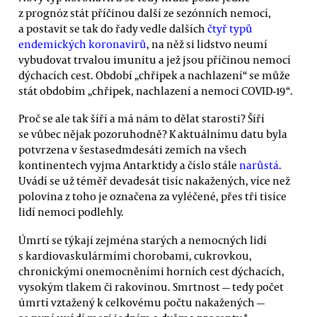
z prognóz stát příčinou další ze sezónních nemocí,
a postavit se tak do řady vedle dalších
čtyř typů
endemických koronavirů
, na něž si lidstvo neumí
vybudovat trvalou imunitu a jež jsou příčinou nemocí
dýchacích cest. Období „chřipek a nachlazení“ se může
stát obdobím „chřipek, nachlazení a nemoci COVID-19“.
Proč se ale tak šíří a má nám to dělat starosti? Šíří
se vůbec nějak pozoruhodně? K aktuálnímu datu byla
potvrzena v šestasedmdesáti zemích na všech
kontinentech vyjma Antarktidy a číslo stále
narůstá
.
Uvádí se už téměř devadesát tisíc nakažených, více než
polovina z toho je označena za vyléčené, přes tři tisíce
lidí nemoci podlehly.
Úmrtí se týkají zejména starých a nemocných lidí
s kardiovaskulármími chorobami, cukrovkou,
chronickými onemocněními horních cest dýchacích,
vysokým tlakem či rakovinou. Smrtnost — tedy počet
úmrtí vztažený k celkovému počtu nakažených —