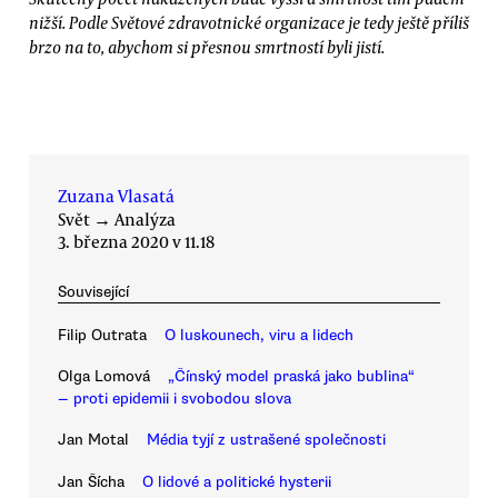
nižší. Podle Světové zdravotnické organizace je tedy ještě příliš
brzo na to, abychom si přesnou smrtností byli jistí.
Zuzana Vlasatá
Svět
→
Analýza
3. března 2020 v 11.18
Související
Filip Outrata
O luskounech, viru a lidech
Olga Lomová
„Čínský model praská jako bublina“
— proti epidemii i svobodou slova
Jan Motal
Média tyjí z ustrašené společnosti
Jan Šícha
O lidové a politické hysterii