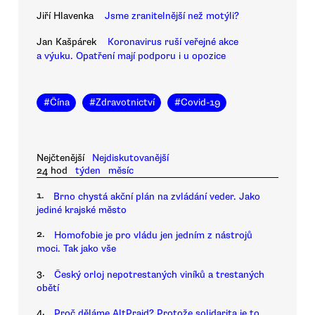
Jiří Hlavenka
Jsme zranitelnější než motýli?
Jan Kašpárek
Koronavirus ruší veřejné akce
a výuku. Opatření mají podporu i u opozice
#
Čína
#
Zdravotnictví
#
Covid-19
Nejčtenější
Nejdiskutovanější
24 hod
týden
měsíc
1.
Brno chystá akční plán na zvládání veder. Jako
jediné krajské město
2.
Homofobie je pro vládu jen jedním z nástrojů
moci. Tak jako vše
3.
Český orloj nepotrestaných viníků a trestaných
obětí
4.
Proč děláme AltPrajd? Protože solidarita je to