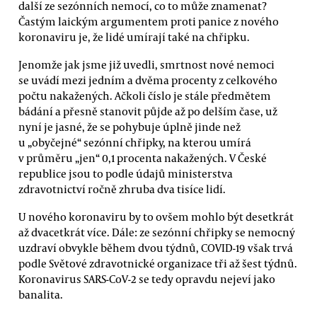
další ze sezónních nemocí, co to může znamenat?
Častým laickým argumentem proti panice z nového
koronaviru je, že lidé umírají také na chřipku.
Jenomže jak jsme již uvedli, smrtnost nové nemoci
se uvádí mezi jedním a dvěma procenty z celkového
počtu nakažených. Ačkoli číslo je stále předmětem
bádání a přesně stanovit půjde až po delším čase, už
nyní je jasné, že se pohybuje úplně jinde než
u „obyčejné“ sezónní chřipky, na kterou umírá
v průměru „jen“ 0,1 procenta nakažených. V České
republice jsou to podle údajů ministerstva
zdravotnictví ročně zhruba dva tisíce lidí.
U nového koronaviru by to ovšem mohlo být desetkrát
až dvacetkrát více. Dále: ze sezónní chřipky se nemocný
uzdraví obvykle během dvou týdnů, COVID-19 však trvá
podle Světové zdravotnické organizace tři až šest týdnů.
Koronavirus SARS-CoV-2 se tedy opravdu nejeví jako
banalita.