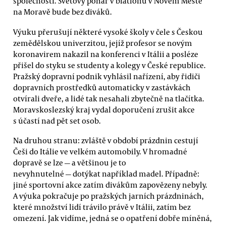
společnosti. Světový pohár v biatlonu v Novém Městě
na Moravě bude bez diváků.
Výuku přerušují některé vysoké školy v čele s Českou
zemědělskou univerzitou, jejíž profesor se novým
koronavirem nakazil na konferenci v Itálii a posléze
přišel do styku se studenty a kolegy v České republice.
Pražský dopravní podnik vyhlásil nařízení, aby řidiči
dopravních prostředků automaticky v zastávkách
otvírali dveře, a lidé tak nesahali zbytečně na tlačítka.
Moravskoslezský kraj vydal doporučení zrušit akce
s účastí nad pět set osob.
Na druhou stranu: zvláště v období prázdnin cestují
Češi do Itálie ve velkém automobily. V hromadné
dopravě se lze — a většinou je to
nevyhnutelné — dotýkat například madel. Případně:
jiné sportovní akce zatím divákům zapovězeny nebyly.
A výuka pokračuje po pražských jarních prázdninách,
které množství lidí trávilo právě v Itálii, zatím bez
omezení. Jak vidíme, jedná se o opatření dobře míněná,