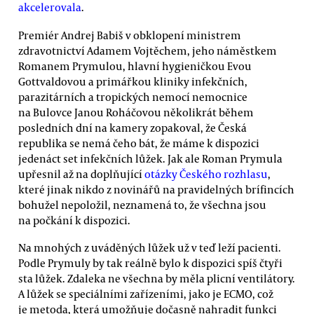
akcelerovala
.
Premiér Andrej Babiš v obklopení ministrem
zdravotnictví Adamem Vojtěchem, jeho náměstkem
Romanem Prymulou, hlavní hygieničkou Evou
Gottvaldovou a primářkou kliniky infekčních,
parazitárních a tropických nemocí nemocnice
na Bulovce Janou Roháčovou několikrát během
posledních dní na kamery zopakoval, že Česká
republika se nemá čeho bát, že máme k dispozici
jedenáct set infekčních lůžek. Jak ale Roman Prymula
upřesnil až na doplňující
otázky Českého rozhlasu
,
které jinak nikdo z novinářů na pravidelných brífincích
bohužel nepoložil, neznamená to, že všechna jsou
na počkání k dispozici.
Na mnohých z uváděných lůžek už v teď leží pacienti.
Podle Prymuly by tak reálně bylo k dispozici spíš čtyři
sta lůžek. Zdaleka ne všechna by měla plicní ventilátory.
A lůžek se speciálními zařízeními, jako je ECMO, což
je metoda, která umožňuje dočasně nahradit funkci