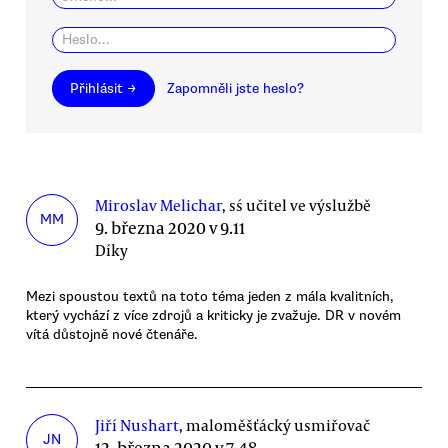
Přihlásit →
Zapomněli jste heslo?
Miroslav Melichar
, sś učitel ve výslužbě
MM
9. března 2020 v 9.11
Díky
Mezi spoustou textů na toto téma jeden z mála kvalitních,
který vychází z více zdrojů a kriticky je zvažuje. DR v novém
vítá důstojně nové čtenáře.
Jiří Nushart
, maloměšťácký usmiřovač
JN
12. března 2020 v 7.48