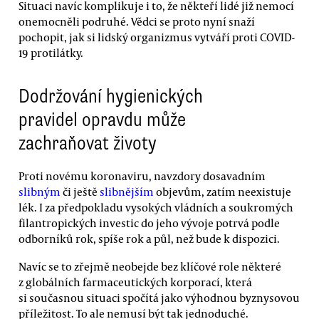
Situaci navíc komplikuje i to, že někteří lidé již nemocí
onemocněli podruhé. Vědci se proto nyní snaží
pochopit, jak si lidský organizmus vytváří proti COVID-
19 protilátky.
Dodržování hygienických
pravidel opravdu může
zachraňovat životy
Proti novému koronaviru, navzdory dosavadním
slibným
či ještě
slibnějším
objevům, zatím neexistuje
lék. I za předpokladu vysokých vládních a soukromých
filantropických investic do jeho vývoje potrvá podle
odborníků rok, spíše rok a půl, než bude k dispozici.
Navíc se to zřejmě neobejde bez klíčové role některé
z globálních farmaceutických korporací, která
si současnou situaci spočítá jako výhodnou byznysovou
příležitost. To ale nemusí být tak jednoduché.