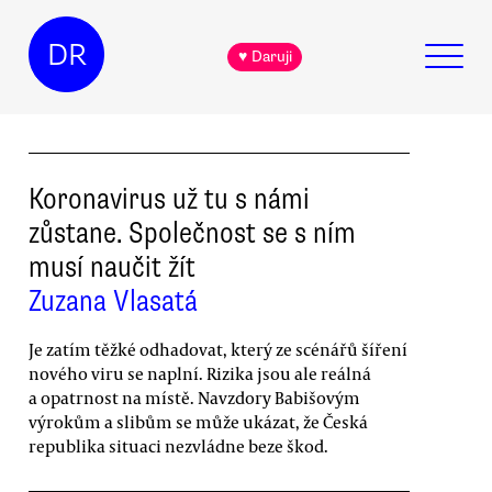
DR
♥ Daruji
Koronavirus už tu s námi
zůstane. Společnost se s ním
musí naučit žít
Zuzana Vlasatá
Je zatím těžké odhadovat, který ze scénářů šíření
nového viru se naplní. Rizika jsou ale reálná
a opatrnost na místě. Navzdory Babišovým
výrokům a slibům se může ukázat, že Česká
republika situaci nezvládne beze škod.