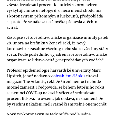
z šestadevadesáti procent identický s koronavirem
vyskytujícím se u netopýrů, o něco menší shodu má
s koronavirem přítomným u luskounů, předpokládá
se proto, že se nákaza na člověka přenesla z těchto
zvířat.
Zástupce světové zdravotnické organizace minulý pátek
28. února na brífinku v Ženevě řekl, že nový
koronavirus zasáhne všechny, nebo skoro všechny státy
světa. Podle posledního vyjádření Světové zdravotnické
organizace se lidstvo ocitá „v neprobádaných vodách“.
Profesor epidemiologie harvardské univerzity Marc
Lipsitch, jehož nedávno v
obsáhlém článku
citoval
magazín The Atlantic, řekl, že šíření nemoci nebude
možné zamezit. Předpovídá, že během letošního roku
se nemocí COVID-19 nakazí čtyřicet až sedmdesát
procent lidstva. To ovšem, jak dodává, neznamená, že
by všichni nakažení měli vážně či smrtelně onemocnět.
Nový typ koronaviru se tedy může podle jedné