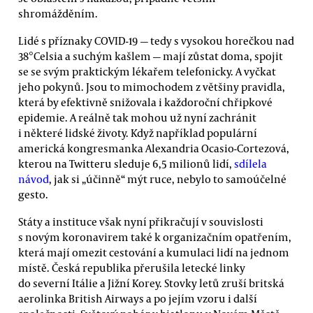
shromážděním.
Lidé s příznaky COVID-19 — tedy s vysokou horečkou nad
38°Celsia a suchým kašlem — mají zůstat doma, spojit
se se svým praktickým lékařem telefonicky. A vyčkat
jeho pokynů. Jsou to mimochodem z většiny pravidla,
která by efektivně snižovala i každoroční chřipkové
epidemie. A reálně tak mohou už nyní zachránit
i některé lidské životy. Když například populární
americká kongresmanka Alexandria Ocasio-Cortezová,
kterou na Twitteru sleduje 6,5 milionů lidí,
sdílela
návod
, jak si „účinně“ mýt ruce, nebylo to samoúčelné
gesto.
Státy a instituce však nyní přikračují v souvislosti
s novým koronavirem také k organizačním opatřením,
která mají omezit cestování a kumulaci lidí na jednom
místě. Česká republika přerušila letecké linky
do severní Itálie a Jižní Korey. Stovky letů zruší britská
aerolinka British Airways a po jejím vzoru i další