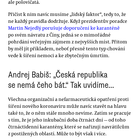
ale polovičatá.
Přičíst k nim navíc musíme „lidský faktor“, tedy to, že
ne každý pravidla dodržuje. Když prezidentův poradce
Martin Nejedlý porušuje doporučení ke karanténě
po svém návratu z Číny, jedná se o mimořádné
pohrdání veřejným zájmem z nejvyšších míst. Přitom
by měl jít příkladem, neboť přesně tento typ chování
vede k šíření nemoci a ke zbytečným úmrtím.
Andrej Babiš: „Česká republika
se nemá čeho bát.“ Tak uvidíme…
Všechna organizační a nefarmaceutická opatření proti
šíření nového koronaviru může navíc stavět na hlavu
také to, že o něm stále mnoho nevíme. Zatím se pracuje
s tím, že je jeho inkubační doba čtrnáct dní — od toho
čtrnáctidenní karantény, které se nařizují navrátilcům
z postižených oblastí. Může to být však i více.