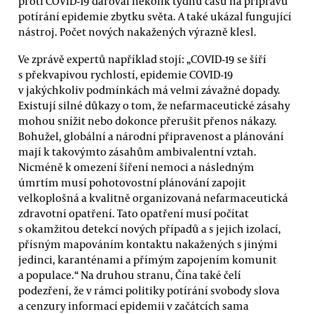
proti COVID-19 daroval několik týdnů času na přípravu
potírání epidemie zbytku světa. A také ukázal fungující
nástroj. Počet nových nakažených výrazně klesl.
Ve zprávě expertů například stojí: „COVID-19 se šíří
s překvapivou rychlostí, epidemie COVID-19
v jakýchkoliv podmínkách má velmi závažné dopady.
Existují silné důkazy o tom, že nefarmaceutické zásahy
mohou snížit nebo dokonce přerušit přenos nákazy.
Bohužel, globální a národní připravenost a plánování
mají k takovýmto zásahům ambivalentní vztah.
Nicméně k omezení šíření nemoci a následným
úmrtím musí pohotovostní plánování zapojit
velkoplošná a kvalitně organizovaná nefarmaceutická
zdravotní opatření. Tato opatření musí počítat
s okamžitou detekcí nových případů a s jejich izolací,
přísným mapováním kontaktu nakažených s jinými
jedinci, karanténami a přímým zapojením komunit
a populace.“ Na druhou stranu, Čína také čelí
podezření, že v rámci politiky potírání svobody slova
a cenzury informací epidemii v začátcích sama