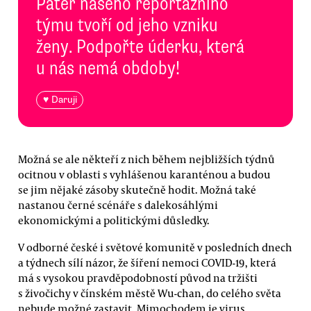
Páteř našeho reportážního
týmu tvoří od jeho vzniku
ženy. Podpořte úderku, která
u nás nemá obdoby!
♥ Daruji
Možná se ale někteří z nich během nejbližších týdnů
ocitnou v oblasti s vyhlášenou karanténou a budou
se jim nějaké zásoby skutečně hodit. Možná také
nastanou černé scénáře s dalekosáhlými
ekonomickými a politickými důsledky.
V odborné české i světové komunitě v posledních dnech
a týdnech sílí názor, že šíření nemoci COVID-19, která
má s vysokou pravděpodobností původ na tržišti
s živočichy v čínském městě Wu-chan, do celého světa
nebude možné zastavit. Mimochodem je virus