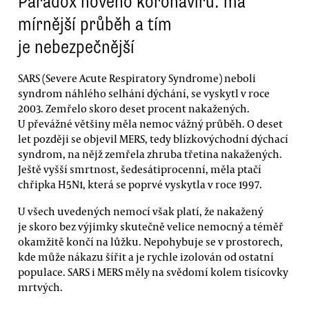
Paradox nového koronaviru: má
mírnější průběh a tím
je nebezpečnější
SARS (Severe Acute Respiratory Syndrome) neboli
syndrom náhlého selhání dýchání, se vyskytl v roce
2003. Zemřelo skoro deset procent nakažených.
U převážné většiny měla nemoc vážný průběh. O deset
let později se objevil MERS, tedy blízkovýchodní dýchací
syndrom, na nějž zemřela zhruba třetina nakažených.
Ještě vyšší smrtnost, šedesátiprocenní, měla ptačí
chřipka H5N1, která se poprvé vyskytla v roce 1997.
U všech uvedených nemocí však platí, že nakažený
je skoro bez výjimky skutečně velice nemocný a téměř
okamžitě končí na lůžku. Nepohybuje se v prostorech,
kde může nákazu šířit a je rychle izolován od ostatní
populace. SARS i MERS měly na svědomí kolem tisícovky
mrtvých.