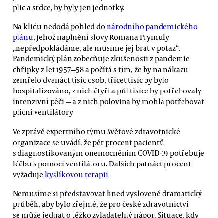
plic a srdce, by byly jen jednotky.
Na klidu nedodá pohled do
národního pandemického
plánu
, jehož naplnění slovy Romana Prymuly
„nepředpokládáme, ale musíme jej brát v potaz“.
Pandemický plán zobecňuje zkušenosti z pandemie
chřipky z let 1957—58 a počítá s tím, že by na nákazu
zemřelo dvanáct tisíc osob, třicet tisíc by bylo
hospitalizováno, z nich čtyři a půl tisíce by potřebovaly
intenzivní péči — a z nich polovina by mohla potřebovat
plicní ventilátory.
Ve zprávě expertního týmu Světové zdravotnické
organizace se uvádí, že pět procent pacientů
s diagnostikovaným onemocněním COVID-19 potřebuje
léčbu s pomocí ventilátoru. Dalších patnáct procent
vyžaduje
kyslíkovou terapii
.
Nemusíme si představovat hned vysloveně dramatický
průběh, aby bylo zřejmé, že pro české zdravotnictví
se může jednat o těžko zvladatelný nápor. Situace, kdy