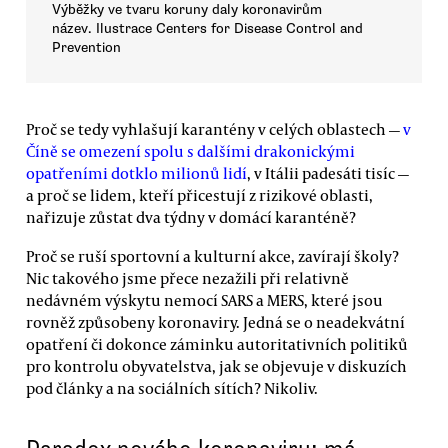
Výběžky ve tvaru koruny daly koronavirům
název. Ilustrace Centers for Disease Control and
Prevention
Proč se tedy vyhlašují karantény v celých oblastech —
v
Číně se omezení spolu s dalšími drakonickými
opatřeními dotklo milionů lidí
, v Itálii padesáti tisíc —
a proč se lidem, kteří přicestují z rizikové oblasti,
nařizuje zůstat dva týdny v domácí karanténě?
Proč se ruší sportovní a kulturní akce, zavírají školy?
Nic takového jsme přece nezažili při relativně
nedávném výskytu nemocí SARS a MERS, které jsou
rovněž způsobeny koronaviry. Jedná se o neadekvátní
opatření či dokonce záminku autoritativních politiků
pro kontrolu obyvatelstva, jak se objevuje v diskuzích
pod články a na sociálních sítích? Nikoliv.