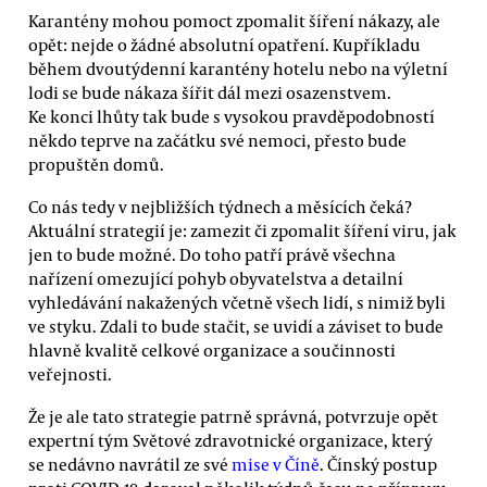
Karantény mohou pomoct zpomalit šíření nákazy, ale
opět: nejde o žádné absolutní opatření. Kupříkladu
během dvoutýdenní karantény hotelu nebo na výletní
lodi se bude nákaza šířit dál mezi osazenstvem.
Ke konci lhůty tak bude s vysokou pravděpodobností
někdo teprve na začátku své nemoci, přesto bude
propuštěn domů.
Co nás tedy v nejbližších týdnech a měsících čeká?
Aktuální strategií je: zamezit či zpomalit šíření viru, jak
jen to bude možné. Do toho patří právě všechna
nařízení omezující pohyb obyvatelstva a detailní
vyhledávání nakažených včetně všech lidí, s nimiž byli
ve styku. Zdali to bude stačit, se uvidí a záviset to bude
hlavně kvalitě celkové organizace a součinnosti
veřejnosti.
Že je ale tato strategie patrně správná, potvrzuje opět
expertní tým Světové zdravotnické organizace, který
se nedávno navrátil ze své
mise v Číně
. Čínský postup