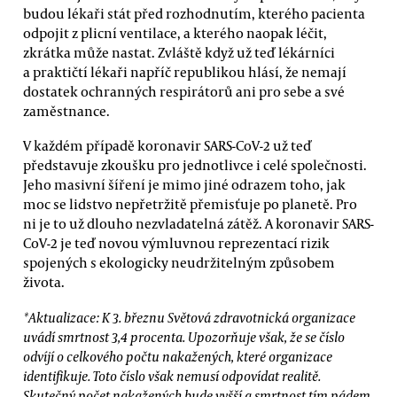
budou lékaři stát před rozhodnutím, kterého pacienta
odpojit z plicní ventilace, a kterého naopak léčit,
zkrátka může nastat. Zvláště když už teď lékárníci
a praktičtí lékaři napříč republikou hlásí, že nemají
dostatek ochranných respirátorů ani pro sebe a své
zaměstnance.
V každém případě koronavir SARS-CoV-2 už teď
představuje zkoušku pro jednotlivce i celé společnosti.
Jeho masivní šíření je mimo jiné odrazem toho, jak
moc se lidstvo nepřetržitě přemisťuje po planetě. Pro
ni je to už dlouho nezvladatelná zátěž. A koronavir SARS-
CoV-2 je teď novou výmluvnou reprezentací rizik
spojených s ekologicky neudržitelným způsobem
života.
*Aktualizace: K 3. březnu Světová zdravotnická organizace
uvádí smrtnost 3,4 procenta. Upozorňuje však, že se číslo
odvíjí o celkového počtu nakažených, které organizace
identifikuje. Toto číslo však nemusí odpovídat realitě.
Skutečný počet nakažených bude vyšší a smrtnost tím pádem