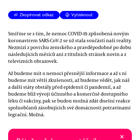
Zkopírovat odkaz
Vytisknout
Smiřme se s tím, že nemoc COVID-19 způsobená novým
koronavirem SARS-CoV-2 se už stala součástí naší reality.
Nezmizí z povrchu zemského a pravděpodobně po dobu
následujících měsíců ani z titulních stránek novin a z
televizních obrazovek.
Až budeme mít o nemoci přesnější informace a až s ní
budeme mít větší zkušenosti, až budeme vědět, jak náš
a další státy obstály před epidemií či pandemií, a až
budeme blíž vývoji účinného a komerčně dostupného
léku či vakcíny, pak se budou možná zdát dnešní reakce
spoluobčanů zásobujících své domácnosti potravinami
legrační. Možná.
×