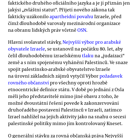
faktického druhého oficiálního jazyka a je jí přiznán jen
jakýsi „zvláštní statut“. Přijetí nového zákona tak
fakticky uzákonilo
apartheidní povahu
Izraele, před
čímž dlouhodobě varovaly mezinárodní organizace
na obranu lidských práv včetně
OSN
.
Hlavní svolavatel stávky,
Nejvyšší výbor pro arabské
obyvatele Izraele
, se ustanovil na počátku 80. let, aby
čelil dlouhodobému izraelskému
tlaku
na „judaizaci“
země a s ním spojenému vyhánění Palestinců. Ve snaze
spojit palestinsko-arabské obyvatelstvo Izraele
na úrovni základních zájmů vytyčil Výbor
požadavek
rovného občanství
pro všechny oproti hrozbě
etnocentrické definice státu. V době po jednání z Osla
měli jeho představitelé mimo jiné obavu z toho, že
možné dvoustátní řešení povede k zakonzervování
druhořadého postavení Palestinců v Izraeli, zatímco
Izrael nahlížel na jejich aktivity jako na snahu o secesi
palestinské politiky mimo jím kontrolovaný Kneset.
O generální stávku za rovná občanská práva Nejvyšší