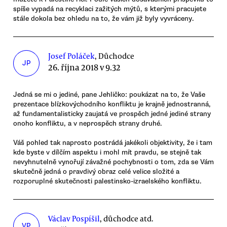
spíše vypadá na recyklaci zažitých mýtů, s kterými pracujete
stále dokola bez ohledu na to, že vám již byly vyvráceny.
Josef Poláček
, Důchodce
JP
26. října 2018 v 9.32
Jedná se mi o jediné, pane Jehličko: poukázat na to, že Vaše
prezentace blízkovýchodního konfliktu je krajně jednostranná,
až fundamentalisticky zaujatá ve prospěch jedné jediné strany
onoho konfliktu, a v neprospěch strany druhé.
Váš pohled tak naprosto postrádá jakékoli objektivity, že i tam
kde byste v dílčím aspektu i mohl mít pravdu, se stejně tak
nevyhnutelně vynořují závažné pochybnosti o tom, zda se Vám
skutečně jedná o pravdivý obraz celé velice složité a
rozporuplné skutečnosti palestinsko-izraelského konfliktu.
Václav Pospíšil
, důchodce atd.
VP