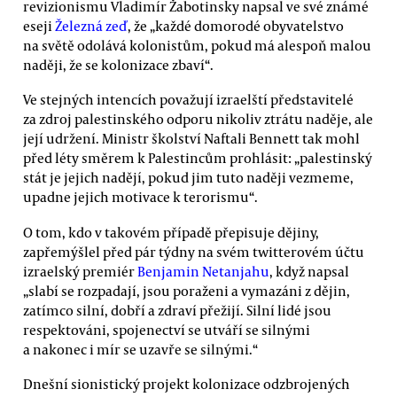
revizionismu Vladimír Žabotinsky napsal ve své známé
eseji
Železná zeď
, že „každé domorodé obyvatelstvo
na světě odolává kolonistům, pokud má alespoň malou
naději, že se kolonizace zbaví“.
Ve stejných intencích považují izraelští představitelé
za zdroj palestinského odporu nikoliv ztrátu naděje, ale
její udržení. Ministr školství Naftali Bennett tak mohl
před léty směrem k Palestincům prohlásit: „palestinský
stát je jejich nadějí, pokud jim tuto naději vezmeme,
upadne jejich motivace k terorismu“.
O tom, kdo v takovém případě přepisuje dějiny,
zapřemýšlel před pár týdny na svém twitterovém účtu
izraelský premiér
Benjamin Netanjahu
, když napsal
„slabí se rozpadají, jsou poraženi a vymazáni z dějin,
zatímco silní, dobří a zdraví přežijí. Silní lidé jsou
respektováni, spojenectví se utváří se silnými
a nakonec i mír se uzavře se silnými.“
Dnešní sionistický projekt kolonizace odzbrojených