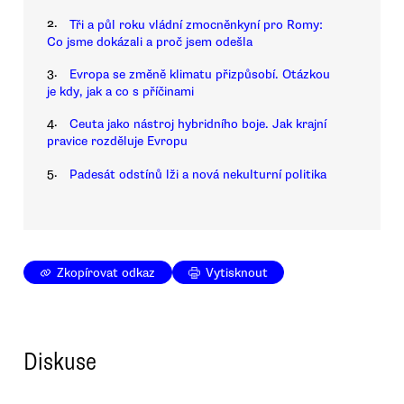
2.
Tři a půl roku vládní zmocněnkyní pro Romy:
Co jsme dokázali a proč jsem odešla
3.
Evropa se změně klimatu přizpůsobí. Otázkou
je kdy, jak a co s příčinami
4.
Ceuta jako nástroj hybridního boje. Jak krajní
pravice rozděluje Evropu
5.
Padesát odstínů lži a nová nekulturní politika
Zkopírovat odkaz
Vytisknout
Diskuse