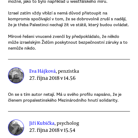
možné, jako to bylo například u westfálského míru.
Izrael zatím vždy vítězí a nemá důvod přistoupit na
kompromis spočívající v tom, že se dobrovolně zruší s nadějí,
že je třeba Palestinci nechají žít ve státě, který budou ovládat.
Mírové řešeni vnucené zvenčí by předpokládalo, že někdo
může izraelským Židům poskytnout bezpečnostní záruky a to
nemůže nikdo.
Eva Hájková
, penzistka
27. října 2018 v 14.56
On se s tím autor netají. Má u svého profilu napsáno, že je
členem propalestinského Mezinárodního hnutí solidarity.
Jiří Kubička
, psycholog
27. října 2018 v 15.54