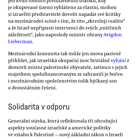
Jen kvůli tomuto přehlíženému úskoku, kdy
je okupované území vyhlášeno za vlastní, mohou
si izraelští představitelé dovolit napadat své kritiky
na mezinárodní scéně s tím, že tito „zkreslují realitu“
a že Izrael nepřipustí intervenci do svých „vnitřních
záležitostí“, jako naposledy ministr obrany
Avigdon
Lieberman
.
Mezinárodní komunita tak může jen znova pasivně
přihlížet, jak izraelská okupační moc brutálně
vyhání
z
domovů místní palestinské obyvatele, zatímco s jejich
majetkem spolufinancovaným ze zahraničí je bořen
i mezinárodním společenstvím tolik hýčkaný sen
o dvoustátním řešení.
Solidarita v odporu
Generální stávka, která reflektovala tři ohrožující
aspekty současné izraelské a americké politiky
ve vztahu k Palestině — nový základní zákon o Izraeli