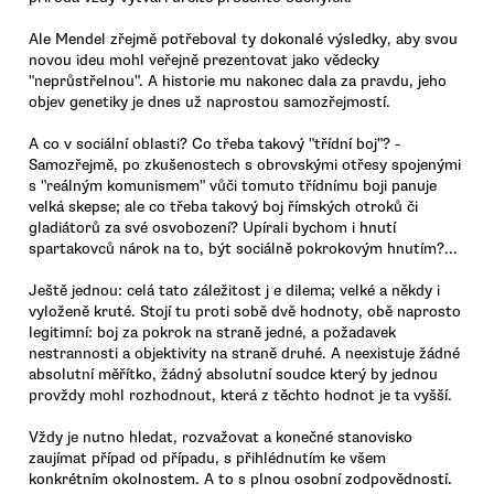
Ale Mendel zřejmě potřeboval ty dokonalé výsledky, aby svou
novou ideu mohl veřejně prezentovat jako vědecky
"neprůstřelnou". A historie mu nakonec dala za pravdu, jeho
objev genetiky je dnes už naprostou samozřejmostí.
A co v sociální oblasti? Co třeba takový "třídní boj"? -
Samozřejmě, po zkušenostech s obrovskými otřesy spojenými
s "reálným komunismem" vůči tomuto třídnímu boji panuje
velká skepse; ale co třeba takový boj římských otroků či
gladiátorů za své osvobození? Upírali bychom i hnutí
spartakovců nárok na to, být sociálně pokrokovým hnutím?...
Ještě jednou: celá tato záležitost j e dilema; velké a někdy i
vyloženě kruté. Stojí tu proti sobě dvě hodnoty, obě naprosto
legitimní: boj za pokrok na straně jedné, a požadavek
nestrannosti a objektivity na straně druhé. A neexistuje žádné
absolutní měřítko, žádný absolutní soudce který by jednou
provždy mohl rozhodnout, která z těchto hodnot je ta vyšší.
Vždy je nutno hledat, rozvažovat a konečné stanovisko
zaujímat případ od případu, s přihlédnutím ke všem
konkrétním okolnostem. A to s plnou osobní zodpovědností.