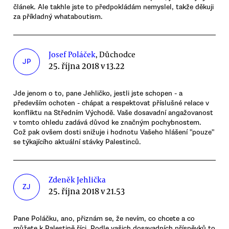
článek. Ale takhle jste to předpokládám nemyslel, takže děkuji
za příkladný whataboutism.
Josef Poláček
, Důchodce
JP
25. října 2018 v 13.22
Jde jenom o to, pane Jehličko, jestli jste schopen - a
především ochoten - chápat a respektovat příslušné relace v
konfliktu na Středním Východě. Vaše dosavadní angažovanost
v tomto ohledu zadává důvod ke značným pochybnostem.
Což pak ovšem dosti snižuje i hodnotu Vašeho hlášení "pouze"
se týkajícího aktuální stávky Palestinců.
Zdeněk Jehlička
ZJ
25. října 2018 v 21.53
Pane Poláčku, ano, přiznám se, že nevím, co chcete a co
můžete k Palestině říci. Podle vašich dosavadních příspěvků to