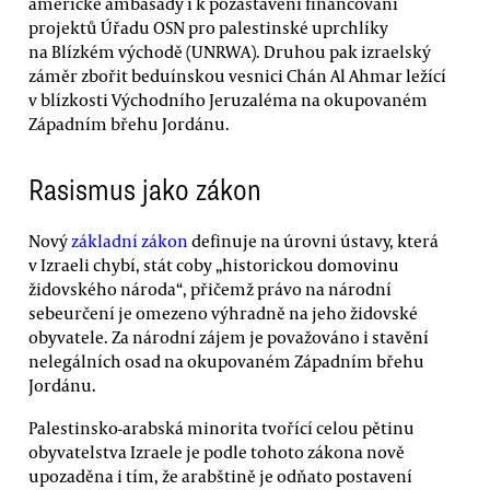
americké ambasády i k pozastavení financování
projektů Úřadu OSN pro palestinské uprchlíky
na Blízkém východě (UNRWA). Druhou pak izraelský
záměr zbořit beduínskou vesnici Chán Al Ahmar ležící
v blízkosti Východního Jeruzaléma na okupovaném
Západním břehu Jordánu.
Rasismus jako zákon
Nový
základní zákon
definuje na úrovni ústavy, která
v Izraeli chybí, stát coby „historickou domovinu
židovského národa“, přičemž právo na národní
sebeurčení je omezeno výhradně na jeho židovské
obyvatele. Za národní zájem je považováno i stavění
nelegálních osad na okupovaném Západním břehu
Jordánu.
Palestinsko-arabská minorita tvořící celou pětinu
obyvatelstva Izraele je podle tohoto zákona nově
upozaděna i tím, že arabštině je odňato postavení