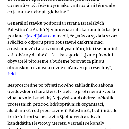
co nemůže být řešeno jen jako vnitrostátní téma, ale
co je nutné uchopit globálně.“
Generální stávku podpořila i strana izraelských
Palestinců a Arabů Sjednocená arabská kandidátka. Její
poslanec
Josef Jabareen
uvedl, že „stávka vyslala vzkaz
svědčící o odporu proti soustavné diskriminaci
a rasismu vůči arabským obyvatelům, kteří se nemíní
stát občany druhé či třetí kategorie.“ „Jsme původní
obyvatelé této země a budeme bojovat za plnou
občanskou rovnost a rovné občanství pro všechny“,
řekl
.
Bezprostředně po přijetí nového základního zákona
o židovském charakteru Izraele se proti němu zvedla
vlna nevole. Izraelský Nejvyšší soud obdržel několik
protestních petic od lidskoprávních organizací,
akademiků i od představitelů Palestinců, beduínů, ale
i drúzů. Proti se postavila Sjednocená arabská
kandidátka i levicový Meretz. V Izraeli se konaly