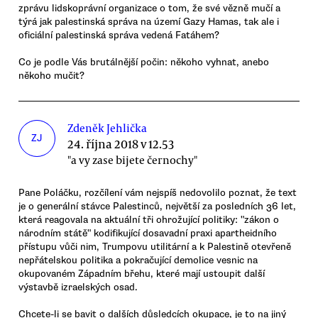
zprávu lidskoprávní organizace o tom, že své vězně mučí a
týrá jak palestinská správa na území Gazy Hamas, tak ale i
oficiální palestinská správa vedená Fatáhem?
Co je podle Vás brutálnější počin: někoho vyhnat, anebo
někoho mučit?
Zdeněk Jehlička
ZJ
24. října 2018 v 12.53
"a vy zase bijete černochy"
Pane Poláčku, rozčílení vám nejspíš nedovolilo poznat, že text
je o generální stávce Palestinců, největší za posledních 36 let,
která reagovala na aktuální tři ohrožující politiky: "zákon o
národním státě" kodifikující dosavadní praxi apartheidního
přístupu vůči nim, Trumpovu utilitární a k Palestině otevřeně
nepřátelskou politika a pokračující demolice vesnic na
okupovaném Západním břehu, které mají ustoupit další
výstavbě izraelských osad.
Chcete-li se bavit o dalších důsledcích okupace, je to na jiný