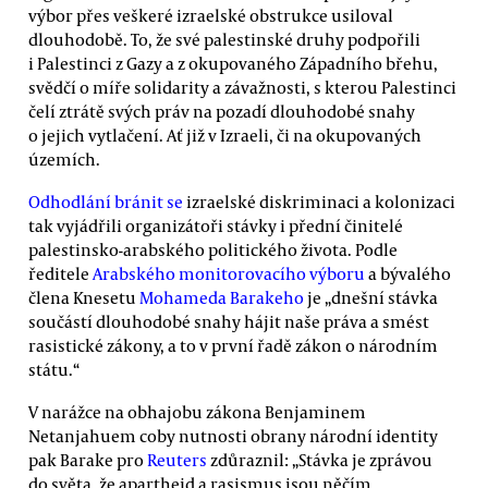
výbor přes veškeré izraelské obstrukce usiloval
dlouhodobě. To, že své palestinské druhy podpořili
i Palestinci z Gazy a z okupovaného Západního břehu,
svědčí o míře solidarity a závažnosti, s kterou Palestinci
čelí ztrátě svých práv na pozadí dlouhodobé snahy
o jejich vytlačení. Ať již v Izraeli, či na okupovaných
územích.
Odhodlání bránit se
izraelské diskriminaci a kolonizaci
tak vyjádřili organizátoři stávky i přední činitelé
palestinsko-arabského politického života. Podle
ředitele
Arabského monitorovacího výboru
a bývalého
člena Knesetu
Mohameda Barakeho
je „dnešní stávka
součástí dlouhodobé snahy hájit naše práva a smést
rasistické zákony, a to v první řadě zákon o národním
státu.“
V narážce na obhajobu zákona Benjaminem
Netanjahuem coby nutnosti obrany národní identity
pak Barake pro
Reuters
zdůraznil: „Stávka je zprávou
do světa, že apartheid a rasismus jsou něčím,