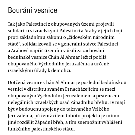
Bourání vesnice
Tak jako Palestinci z okupovaných území projevili
solidaritu s izraelskými Palestinci a Araby v jejich boji
proti základnímu zákonu o „židovském národním
státě“, solidarizovali se v generální stávce Palestinci
a Arabové napříč územím v úsilí za zachování
beduínské vesnice Chán Al Ahmar ležící poblíž
okupovaného Východního Jeruzaléma a určené
izraelskými úřady k demolici.
Dotčená vesnice Chán Al Ahmar je poslední beduínskou
vesnicí v distriktu zvaném E1 nacházejícím se mezi
okupovaným Východním Jeruzalémem a prstencem
nelegálních izraelských osad Západního břehu. Ty mají
být v budoucnu spojeny do takzvaného Velkého
Jeruzaléma, přičemž cílem tohoto projektu je mimo
jiné rozdělit Západní břeh, a tím znemožnit vyhlášení
funkčního palestinského státu.