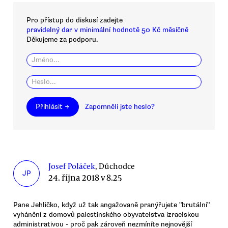
Pro přístup do diskusí zadejte
pravidelný dar v minimální hodnotě 50 Kč měsíčně
Děkujeme za podporu.
Přihlásit →
Zapomněli jste heslo?
Josef Poláček
, Důchodce
JP
24. října 2018 v 8.25
Pane Jehličko, když už tak angažovaně pranýřujete "brutální"
vyhánění z domovů palestinského obyvatelstva izraelskou
administrativou - proč pak zároveň nezmíníte nejnovější