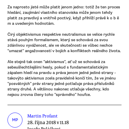
Za naprosto jisté může platit jenom jedno: totiž že ten proces
hledání, zaujímání vlastního stanoviska může jenom tehdy
platit za pravdivý a vnitřně poctivý, když přihlíží právě k o b ě
m a uvedeným hodnotám.
Čirý objektivismus respektive neutralismus se velice rychle
stává pouhým formalismem, který se schovává za svou
zdánlivou vyváženost, ale ve skutečnosti se vůbec nechce
"umazat" angažovaností v bojích a konfliktech reálného života.
Ale stejně tak onen "aktivismus", ať už se schovává za
sebeušlechtilejšími hesly, pokud s fundamentalistickým
zápalem hledí na pravdu a práva jenom jedné jediné strany -
takovýto aktivismus zcela pravidelně končí tím, že ve jménu
"posvátných" práv strany jedné potlačuje práva příslušníků
strany druhé. A většinou nakonec utlačuje všechny, kdo
nejsou zrovna členy toho "správného" houfce.
Martin Profant
MP
28. října 2018 v 11.18
Josefu Poláčkovi