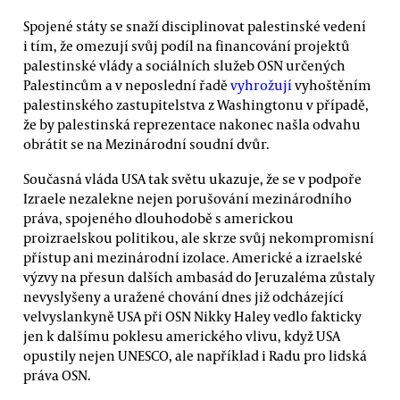
Spojené státy se snaží disciplinovat palestinské vedení
i tím, že omezují svůj podíl na financování projektů
palestinské vlády a sociálních služeb OSN určených
Palestincům a v neposlední řadě
vyhrožují
vyhoštěním
palestinského zastupitelstva z Washingtonu v případě,
že by palestinská reprezentace nakonec našla odvahu
obrátit se na Mezinárodní soudní dvůr.
Současná vláda USA tak světu ukazuje, že se v podpoře
Izraele nezalekne nejen porušování mezinárodního
práva, spojeného dlouhodobě s americkou
proizraelskou politikou, ale skrze svůj nekompromisní
přístup ani mezinárodní izolace. Americké a izraelské
výzvy na přesun dalších ambasád do Jeruzaléma zůstaly
nevyslyšeny a uražené chování dnes již odcházející
velvyslankyně USA při OSN Nikky Haley vedlo fakticky
jen k dalšímu poklesu amerického vlivu, když USA
opustily nejen UNESCO, ale například i Radu pro lidská
práva OSN.