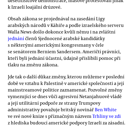
desetitisícové demonstrace, masově protestovali jinak
k Izraeli loajální drúzové.
Obsah zákona se projednával na zasedání Ligy
arabských národů v Káhiře a podle izraelského serveru
Walla News došlo dokonce kvůli němu i na zvláštní
jednání
členů Sjednocené arabské kandidátky
s některými americkými kongresmany v čele
se senátorem Berniem Sandersem. Američtí právníci,
kteří byli jednání účastni, údajně přislíbili pomoc při
tlaku na změnu zákona.
Jde tak o další důkaz změny, kterou můžeme v poslední
době ve vztahu k Palestině v americké společnosti a její
mainstreamové politice zaznamenat. Pozvolné změny
vymezující se dnes vůči agresivní Netanjahuově vládě
a její utilitární podpoře ze strany Trumpovy
administrativy považuje britský novinář
Ben White
ve své nové knize s příznačným názvem
Trhliny ve zdi
z hlediska budoucí americké podpory Izraeli za zásadní.