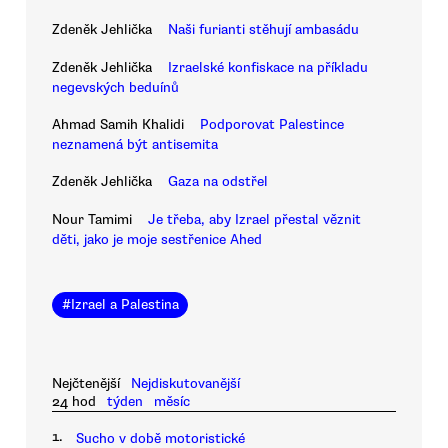
Zdeněk Jehlička
Naši furianti stěhují ambasádu
Zdeněk Jehlička
Izraelské konfiskace na příkladu
negevských beduínů
Ahmad Samih Khalidi
Podporovat Palestince
neznamená být antisemita
Zdeněk Jehlička
Gaza na odstřel
Nour Tamimi
Je třeba, aby Izrael přestal věznit
děti, jako je moje sestřenice Ahed
#
Izrael a Palestina
Nejčtenější
Nejdiskutovanější
24 hod
týden
měsíc
1.
Sucho v době motoristické