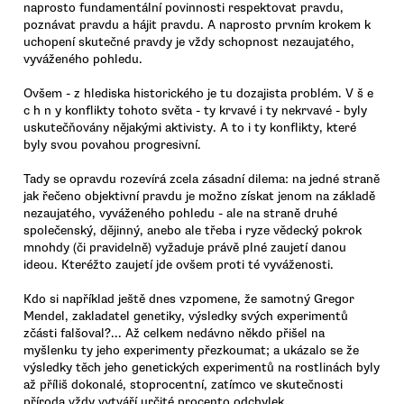
naprosto fundamentální povinnosti respektovat pravdu,
poznávat pravdu a hájit pravdu. A naprosto prvním krokem k
uchopení skutečné pravdy je vždy schopnost nezaujatého,
vyváženého pohledu.
Ovšem - z hlediska historického je tu dozajista problém. V š e
c h n y konflikty tohoto světa - ty krvavé i ty nekrvavé - byly
uskutečňovány nějakými aktivisty. A to i ty konflikty, které
byly svou povahou progresivní.
Tady se opravdu rozevírá zcela zásadní dilema: na jedné straně
jak řečeno objektivní pravdu je možno získat jenom na základě
nezaujatého, vyváženého pohledu - ale na straně druhé
společenský, dějinný, anebo ale třeba i ryze vědecký pokrok
mnohdy (či pravidelně) vyžaduje právě plné zaujetí danou
ideou. Kteréžto zaujetí jde ovšem proti té vyváženosti.
Kdo si například ještě dnes vzpomene, že samotný Gregor
Mendel, zakladatel genetiky, výsledky svých experimentů
zčásti falšoval?... Až celkem nedávno někdo přišel na
myšlenku ty jeho experimenty přezkoumat; a ukázalo se že
výsledky těch jeho genetických experimentů na rostlinách byly
až příliš dokonalé, stoprocentní, zatímco ve skutečnosti
příroda vždy vytváří určité procento odchylek.