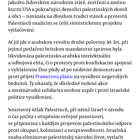
jakožto židovském národním státě, zostření a změnu
kurzu USA a pokračující demolici palestinských domů
a obcí — navázala na dlouhou tradici stávek a protestů
Palestinců snažícím se čelit sionistickému projektu
vytlačování.
Ať již jde o arabskou revoltu druhé poloviny 30. let, při
jejímž potlačení britskou mandatorní správou byla
likvidována palestinsko-arabská intelektuální
a odbojová elita, či o protesty proti konfiskacím spojené
s vyhlášením Dne půdy až po nedávné demonstrace
proti přijetí
Prawerova plánu
na vysídlení negevských
beduínů. Ty ukázaly, že důsledně vedené akce
a mezinárodní solidarita mohou uspět i proti izraelské
politice vysídlování.
Soustavný útlak Palestinců, při němž Izrael v závodu
o čas počítá s otupěním veřejné pozornosti,
se připomíná s každým projevem palestinského odporu
proti okupaci, kolonizaci a nespravedlnosti. Izraelská
snaha eliminovat palestinský národní život, vytlačit