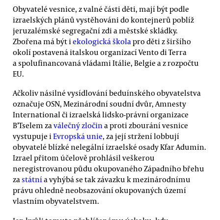
Obyvatelé vesnice, z valné části děti, mají být podle
izraelských plánů vystěhováni do kontejnerů poblíž
jeruzalémské segregační zdi a městské skládky.
Zbořena má být i
ekologická škola
pro děti z širšího
okolí postavená italskou organizací Vento di Terra
a spolufinancovaná vládami Itálie, Belgie a z rozpočtu
EU.
Ačkoliv násilné vysídlování beduínského obyvatelstva
označuje OSN, Mezinárodní soudní dvůr, Amnesty
International či izraelská lidsko-právní organizace
B’Tselem za
válečný zločin
a proti zbourání vesnice
vystupuje i
Evropská unie
, za její stržení lobbují
obyvatelé blízké nelegální izraelské osady Kfar Adumin.
Izrael přitom účelově prohlásil veškerou
neregistrovanou půdu okupovaného Západního břehu
za
státní
a vyhýbá se tak závazku k mezinárodnímu
právu ohledně neobsazování okupovaných území
vlastním obyvatelstvem.