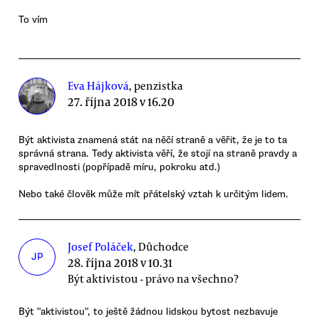
To vím
Eva Hájková
, penzistka
27. října 2018 v 16.20
Být aktivista znamená stát na něčí straně a věřit, že je to ta
správná strana. Tedy aktivista věří, že stojí na straně pravdy a
spravedlnosti (popřípadě míru, pokroku atd.)
Nebo také člověk může mít přátelský vztah k určitým lidem.
Josef Poláček
, Důchodce
JP
28. října 2018 v 10.31
Být aktivistou - právo na všechno?
Být "aktivistou", to ještě žádnou lidskou bytost nezbavuje