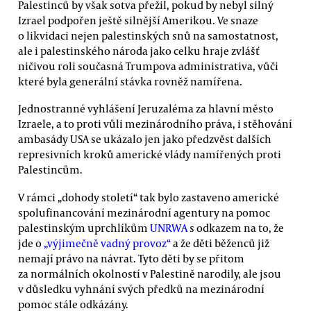
Palestinců by však sotva přežil, pokud by nebyl silný
Izrael podpořen ještě silnější Amerikou. Ve snaze
o likvidaci nejen palestinských snů na samostatnost,
ale i palestinského národa jako celku hraje zvlášť
ničivou roli současná Trumpova administrativa, vůči
které byla generální stávka rovněž namířena.
Jednostranné vyhlášení Jeruzaléma za hlavní město
Izraele, a to proti vůli mezinárodního práva, i stěhování
ambasády USA se ukázalo jen jako předzvěst dalších
represivních kroků americké vlády namířených proti
Palestincům.
V rámci „dohody století“ tak bylo zastaveno americké
spolufinancování mezinárodní agentury na pomoc
palestinským uprchlíkům
UNRWA
s odkazem na to, že
jde o
„výjimečně vadný provoz“
a že děti běženců již
nemají právo na návrat. Tyto děti by se přitom
za normálních okolností v Palestině narodily, ale jsou
v důsledku vyhnání svých předků na mezinárodní
pomoc stále odkázány.