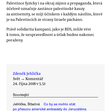
Palestince fyzicky i na okraj zájmu a propaganda, která
účelově označuje zastánce palestinské kauzy
za antisemity, se míjí účinkem s každým násilím, které
je na Palestincích ze strany Izraele pácháno.
Právě solidarita kampaní, jako je BDS, může vést
k tomu, že nespravedlnost a útlak budou nakonec
poraženy.
Zdeněk Jehlička
Svět
→
Komentář
24. října 2018 v 5.51
Související
Jehlička, Šťastná
Co by se mohlo stát
po přesunu americké ambasády do Jeruzaléma