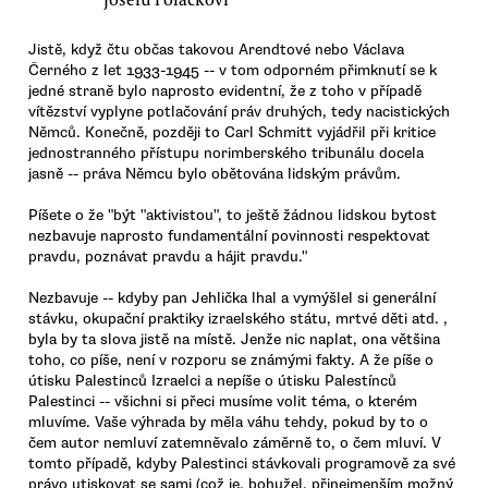
Jistě, když čtu občas takovou Arendtové nebo Václava
Černého z let 1933-1945 -- v tom odporném přimknutí se k
jedné straně bylo naprosto evidentní, že z toho v případě
vítězství vyplyne potlačování práv druhých, tedy nacistických
Němců. Konečně, později to Carl Schmitt vyjádřil při kritice
jednostranného přístupu norimberského tribunálu docela
jasně -- práva Němcu bylo obětována lidským právům.
Píšete o že "být "aktivistou", to ještě žádnou lidskou bytost
nezbavuje naprosto fundamentální povinnosti respektovat
pravdu, poznávat pravdu a hájit pravdu."
Nezbavuje -- kdyby pan Jehlička lhal a vymýšlel si generální
stávku, okupační praktiky izraelského státu, mrtvé děti atd. ,
byla by ta slova jistě na místě. Jenže nic naplat, ona většina
toho, co píše, není v rozporu se známými fakty. A že píše o
útisku Palestinců Izraelci a nepíše o útisku Palestínců
Palestinci -- všichni si přeci musíme volit téma, o kterém
mluvíme. Vaše výhrada by měla váhu tehdy, pokud by to o
čem autor nemluví zatemněvalo záměrně to, o čem mluví. V
tomto případě, kdyby Palestinci stávkovali programově za své
právo utiskovat se sami (což je, bohužel, přinejmenším možný