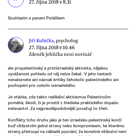
27. října 2018 v 8.31
Souhlasím s panem Poláčkem
Jiří Kubička
, psycholog
27. října 2018 v 10.46
Zdeněk Jehlička není novinář
ale propalestinský a protiizraelský aktivista, nějakou
vyváženost pohledu od něj nelze čekat. V jeho textech
nenaleznete ani náznak kritiky čehokoliv palestinského ani
pochopení pro cokoliv izeraelského.
Je otázka, zda takto radikální aktivismus Palestincům
pomáhá, škodí, či je prostě z hlediska praktického dopadu
irelevantní .Za nejpravděpodobnější považuji to třetí.
Konflikty toho druhu jako je ten izraelsko-palestinský končí
buď vítězstvím jedné strany nebo kompromisem, ke kterému
strany přistoupí na základě poznání, že konečné vítězství není