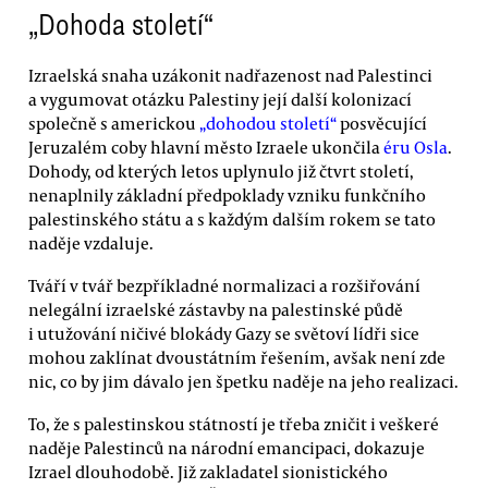
„Dohoda století“
Izraelská snaha uzákonit nadřazenost nad Palestinci
a vygumovat otázku Palestiny její další kolonizací
společně s americkou
„dohodou století“
posvěcující
Jeruzalém coby hlavní město Izraele ukončila
éru Osla
.
Dohody, od kterých letos uplynulo již čtvrt století,
nenaplnily základní předpoklady vzniku funkčního
palestinského státu a s každým dalším rokem se tato
naděje vzdaluje.
Tváří v tvář bezpříkladné normalizaci a rozšiřování
nelegální izraelské zástavby na palestinské půdě
i utužování ničivé blokády Gazy se světoví lídři sice
mohou zaklínat dvoustátním řešením, avšak není zde
nic, co by jim dávalo jen špetku naděje na jeho realizaci.
To, že s palestinskou státností je třeba zničit i veškeré
naděje Palestinců na národní emancipaci, dokazuje
Izrael dlouhodobě. Již zakladatel sionistického