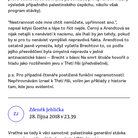
výsledek případného palestinského úspěchu, nikoliv však
program stávky).
"Nestrannost ode mne chtít nemůžete, upřímnost ano.",
napsal kdysi Goethe a lépe to říct nejde. Černý a Arendtová se
nijak netajili s nenávistí k nacismu, ale lhali by jen tehdy, pokud
by si pro tu nenávist vymýšleli nepravdivá fakta. Arendtová to
ostatně jasně vymezila, když vyčetla Brechtovi to, co podle
jejího přesvědčení byla úmyslná nepravda v jedné
antinacistické básni -- Brecht v básni Na smrt štváče hovořil o
hladu jako rozšířeném jevu v Třetí říši (předválečné).
p.s. Pro případné čtenáře postižené funkční negramotností:
Nepřirovnávám Izrael k Třetí říši, volím jen příklady z historie
tam, kde jsou evidentní.
Zdeněk Jehlička
ZJ
28. října 2018 v 23.39
Vraťme se tedy k věci samotné: palestinská generální stávka