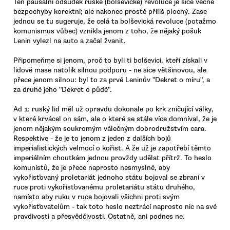
Ten paušální odsudek ruské (bolševické) revoluce je sice věcně
bezpochyby korektní; ale nakonec prostě příliš plochý. Zase
jednou se tu sugeruje, že celá ta bolševická revoluce (potažmo
komunismus vůbec) vznikla jenom z toho, že nějaký pošuk
Lenin vylezl na auto a začal žvanit.
Připomeňme si jenom, proč to byli ti bolševici, kteří získali v
lidové mase natolik silnou podporu - ne sice většinovou, ale
přece jenom silnou: byl to za prvé Leninův "Dekret o míru", a
za druhé jeho "Dekret o půdě".
Ad 1: ruský lid měl už opravdu dokonale po krk zničující války,
v které krvácel on sám, ale o které se stále více domníval, že je
jenom nějakým soukromým válečným dobrodružstvím cara.
Respektive - že je to jenom z jeden z dalších bojů
imperialistických velmocí o kořist. A že už je zapotřebí těmto
imperiálním choutkám jednou provždy udělat přítrž. To heslo
komunistů, že je přece naprosto nesmyslné, aby
vykořisťovaný proletariát jednoho státu bojoval se zbraní v
ruce proti vykořisťovanému proletariátu státu druhého,
namísto aby ruku v ruce bojovali všichni proti svým
vykořisťovatelům - tak toto heslo neztrácí naprosto nic na své
pravdivosti a přesvědčivosti. Ostatně, ani podnes ne.