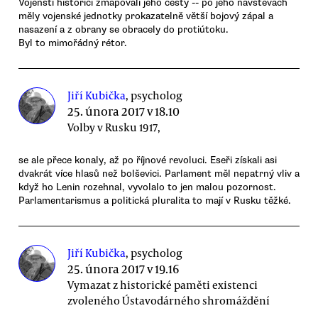
Vojenští historici zmapovali jeho cesty -- po jeho návštěvách
měly vojenské jednotky prokazatelně větší bojový zápal a
nasazení a z obrany se obracely do protiútoku.
Byl to mimořádný rétor.
Jiří Kubička
, psycholog
25. února 2017 v 18.10
Volby v Rusku 1917,
se ale přece konaly, až po říjnové revoluci. Eseři získali asi
dvakrát více hlasů než bolševici. Parlament měl nepatrný vliv a
když ho Lenin rozehnal, vyvolalo to jen malou pozornost.
Parlamentarismus a politická pluralita to mají v Rusku těžké.
Jiří Kubička
, psycholog
25. února 2017 v 19.16
Vymazat z historické paměti existenci
zvoleného Ústavodárného shromáždění