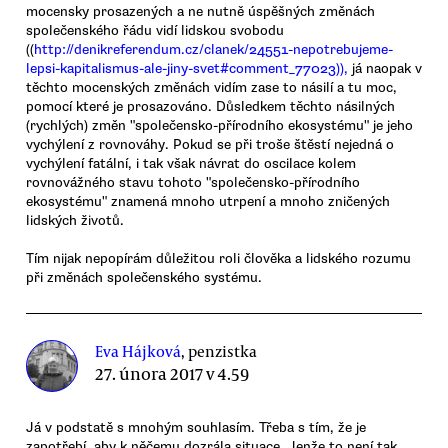
mocensky prosazených a ne nutně úspěšných změnách
společenského řádu vidí lidskou svobodu
((
http://denikreferendum.cz/clanek/24551-nepotrebujeme-
lepsi-kapitalismus-ale-jiny-svet#comment_77023)),
já naopak v
těchto mocenských změnách vidím zase to násilí a tu moc,
pomocí které je prosazováno. Důsledkem těchto násilných
(rychlých) změn "společensko-přírodního ekosystému" je jeho
vychýlení z rovnováhy. Pokud se při troše štěstí nejedná o
vychýlení fatální, i tak však návrat do oscilace kolem
rovnovážného stavu tohoto "společensko-přírodního
ekosystému" znamená mnoho utrpení a mnoho zničených
lidských životů.
Tím nijak nepopírám důležitou roli člověka a lidského rozumu
při změnách společenského systému.
Eva Hájková
, penzistka
27. února 2017 v 4.59
Já v podstatě s mnohým souhlasím. Třeba s tím, že je
zapotřebí, aby k něčemu dozrála situace. Jenže to není tak