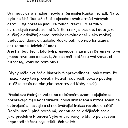
Svrhnout cara snadné nebylo a Kerenskij Rusku nevládl. Na to
bylo na širé Rusi až příliš bojeschopných armád věrných
carovi. Byl poražen jinou revoluční frakcí. To se tak v
evropských revolucích stává. Kerenskij si zaslouží úctu jako
slušný a odvážný demokratický revolucionář. Jako možný
budovatel demokratického Ruska patří do říše fantazie a
antikomunistických čítanek.
A je hanbou těch, kdo byli přesvědčeni, že musí Kerenského ve
jménu revoluce odstavit, že pak měli potřebu vydržovat si
historiky, kteří ho pomlouvali.
Kdyby měla být řeč o historické spravedlnosti, pak v tom, že
muže, který ten převrat v Petrohradu vedl, čekalo později
totéž (a cepín do oka jako pozdrav od Koby navíc)
Představu řádných voleb na obleženém území bojujícím (a
porhrávajícím) s kontrarevolučními armádami a rozděleném na
ozbrojené a navzájem si nedůvěřující frakce revolucionářů?
Dobře, není úplně nereálná, jednou se to v dějinách stalo --
jako předehra k teroru Výboru pro veřejné blaho po zrušení
nepohodlné části výsledků těch voleb.