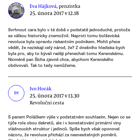
Eva Hájková
, penzistka
25. února 2017 v 12.18
Svrhnout cara bylo v té době v podstatě jednoduché, protože
se válkou historicky znemožnil. Naproti tomu bolševická
revoluce byla opravdu riskantním podnikem. Mohli přece
vědět, že nezískají celý národ, že? Z dnešního hlediska bych
byla pro, aby to bývali raději přenechali tomu Kerenskému.
Nicméně pan Šícha zjevně chce, abychom Kerenského
obdivovali. Tak to tedy nemůžeme.
Ivo Horák
IH
25. února 2017 v 13.30
Revoluční cesta
S panem Poláčkem výše v podstatném souhlasím. Nejen co se
týče role obou dekretů, ale i v konstatování primární viny
vládnoucích struktur i jedinců. Spíše bych však oponoval
názoru, že revoluce přichází za nesnesitelných poměrů.