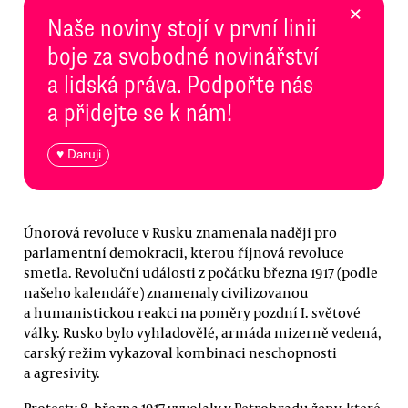
×
Naše noviny stojí v první linii
boje za svobodné novinářství
a lidská práva. Podpořte nás
a přidejte se k nám!
♥ Daruji
Únorová revoluce v Rusku znamenala naději pro
parlamentní demokracii, kterou říjnová revoluce
smetla. Revoluční události z počátku března 1917 (podle
našeho kalendáře) znamenaly civilizovanou
a humanistickou reakci na poměry pozdní I. světové
války. Rusko bylo vyhladovělé, armáda mizerně vedená,
carský režim vykazoval kombinaci neschopnosti
a agresivity.
Protesty 8. března 1917 vyvolaly v Petrohradu ženy, které