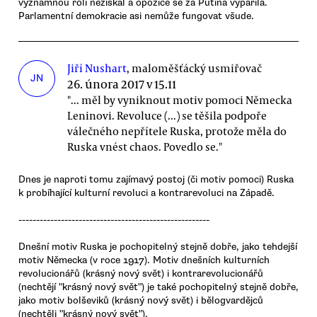
významnou roli nezískal a opozice se za Putina vypařila.
Parlamentní demokracie asi nemůže fungovat všude.
Jiří Nushart
, maloměšťácký usmiřovač
JN
26. února 2017 v 15.11
"... měl by vyniknout motiv pomoci Německa
Leninovi. Revoluce (...) se těšila podpoře
válečného nepřítele Ruska, protože měla do
Ruska vnést chaos. Povedlo se."
Dnes je naproti tomu zajímavý postoj (či motiv pomoci) Ruska
k probíhající kulturní revoluci a kontrarevoluci na Západě.
------------------------------------------------------
Dnešní motiv Ruska je pochopitelný stejně dobře, jako tehdejší
motiv Německa (v roce 1917). Motiv dnešních kulturních
revolucionářů (krásný nový svět) i kontrarevolucionářů
(nechtějí "krásný nový svět") je také pochopitelný stejně dobře,
jako motiv bolševiků (krásný nový svět) i bělogvardějců
(nechtěli "krásný nový svět").