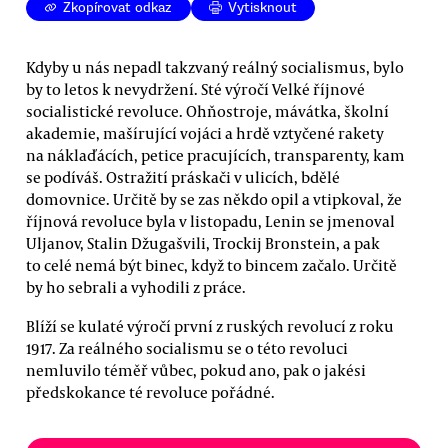
Zkopírovat odkaz
Vytisknout
Kdyby u nás nepadl takzvaný reálný socialismus, bylo
by to letos k nevydržení. Sté výročí Velké říjnové
socialistické revoluce. Ohňostroje, mávátka, školní
akademie, mašírující vojáci a hrdě vztyčené rakety
na náklaďácích, petice pracujících, transparenty, kam
se podíváš. Ostražití práskači v ulicích, bdělé
domovnice. Určitě by se zas někdo opil a vtipkoval, že
říjnová revoluce byla v listopadu, Lenin se jmenoval
Uljanov, Stalin Džugašvili, Trockij Bronstein, a pak
to celé nemá být binec, když to bincem začalo. Určitě
by ho sebrali a vyhodili z práce.
Blíží se kulaté výročí první z ruských revolucí z roku
1917. Za reálného socialismu se o této revoluci
nemluvilo téměř vůbec, pokud ano, pak o jakési
předskokance té revoluce pořádné.