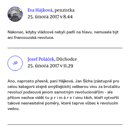
Eva Hájková
, penzistka
25. února 2017 v 8.44
Nakonec, kdyby vládcové nebyli padlí na hlavu, nemusela být
ani francouzská revoluce.
Josef Poláček
, Důchodce
JP
25. února 2017 v 11.29
Ano, naprosto přesně, paní Hájková. Jan Šícha (zástupně pro
celou kategorii stejně smýšlejících) veškerou vinu za brutalitu
revolucí podsouvá jenom samotným revolucionářům - ale
přitom nechce vidět tu p r i m á r n í vinu těch, kteří vytvořili
takové nesnesitelné poměry, které teprve vůbec k revolucím
vedou.