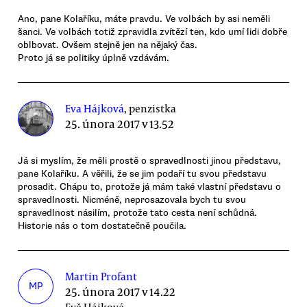
Ano, pane Kolaříku, máte pravdu. Ve volbách by asi neměli
šanci. Ve volbách totiž zpravidla zvítězí ten, kdo umí lidi dobře
oblbovat. Ovšem stejně jen na nějaký čas.
Proto já se politiky úplně vzdávám.
Eva Hájková
, penzistka
25. února 2017 v 13.52
Já si myslím, že měli prostě o spravedlnosti jinou představu,
pane Kolaříku. A věřili, že se jim podaří tu svou představu
prosadit. Chápu to, protože já mám také vlastní představu o
spravedlnosti. Nicméně, neprosazovala bych tu svou
spravedlnost násilím, protože tato cesta není schůdná.
Historie nás o tom dostatečně poučila.
Martin Profant
MP
25. února 2017 v 14.22
Evě Hájkové