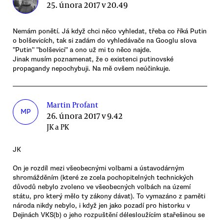
25. února 2017 v 20.49
Nemám ponětí. Já když chci něco vyhledat, třeba co říká Putin
o bolševicích, tak si zadám do vyhledávače na Googlu slova
"Putin" "bolševici" a ono už mi to něco najde.
Jinak musím poznamenat, že o existenci putinovské
propagandy nepochybuji. Na mě ovšem neúčinkuje.
Martin Profant
MP
26. února 2017 v 9.42
JK a PK
JK
On je rozdíl mezi všeobecnými volbami a ústavodárným
shromážděním (které ze zcela pochopitelných technických
důvodů nebylo zvoleno ve všeobecných volbách na území
státu, pro který mělo ty zákony dávat). To vymazáno z paměti
národa nikdy nebylo, i když jen jako pozadí pro historku v
Dejinách VKS(b) o jeho rozpuštění délesloužícím stařešinou se