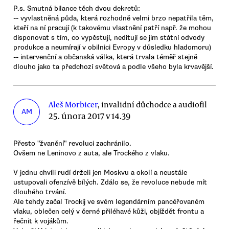
P.s. Smutná bilance těch dvou dekretů:
-- vyvlastněná půda, která rozhodně velmi brzo nepatřila těm,
kteří na ní pracují (k takovému vlastnění patří např. že mohou
disponovat s tím, co vypěstují, neditují se jim státní odvody
produkce a neumírají v obilnici Evropy v důsledku hladomoru)
-- intervenční a občanská válka, která trvala téměř stejně
dlouho jako ta předchozí světová a podle všeho byla krvavější.
Aleš Morbicer
, invalidní důchodce a audiofil
AM
25. února 2017 v 14.39
Přesto "žvanění" revoluci zachránilo.
Ovšem ne Leninovo z auta, ale Trockého z vlaku.
V jednu chvíli rudí drželi jen Moskvu a okolí a neustále
ustupovali ofenzívě bílých. Zdálo se, že revoluce nebude mít
dlouhého trvání.
Ale tehdy začal Trockij ve svém legendárním pancéřovaném
vlaku, oblečen celý v černé přiléhavé kůži, objíždět frontu a
řečnit k vojákům.