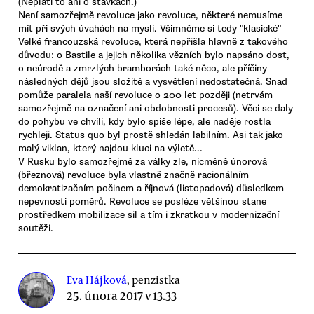
(Neplatí to ani o stávkách.)
Není samozřejmě revoluce jako revoluce, některé nemusíme
mít při svých úvahách na mysli. Všimněme si tedy "klasické"
Velké francouzská revoluce, která nepřišla hlavně z takového
důvodu: o Bastile a jejich několika vězních bylo napsáno dost,
o neúrodě a zmrzlých bramborách také něco, ale příčiny
následných dějů jsou složité a vysvětlení nedostatečná. Snad
pomůže paralela naší revoluce o 200 let později (netrvám
samozřejmě na označení ani obdobnosti procesů). Věci se daly
do pohybu ve chvíli, kdy bylo spíše lépe, ale naděje rostla
rychleji. Status quo byl prostě shledán labilním. Asi tak jako
malý viklan, který najdou kluci na výletě...
V Rusku bylo samozřejmě za války zle, nicméně únorová
(březnová) revoluce byla vlastně značně racionálním
demokratizačním počinem a říjnová (listopadová) důsledkem
nepevnosti poměrů. Revoluce se posléze většinou stane
prostředkem mobilizace sil a tím i zkratkou v modernizační
soutěži.
Eva Hájková
, penzistka
25. února 2017 v 13.33