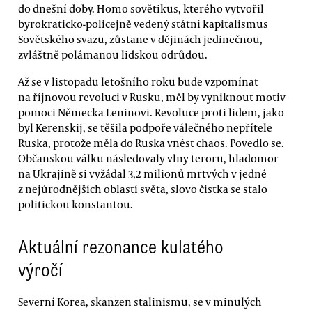
do dnešní doby. Homo sovětikus, kterého vytvořil
byrokraticko-policejně vedený státní kapitalismus
Sovětského svazu, zůstane v dějinách jedinečnou,
zvláštně polámanou lidskou odrůdou.
Až se v listopadu letošního roku bude vzpomínat
na říjnovou revoluci v Rusku, měl by vyniknout motiv
pomoci Německa Leninovi. Revoluce proti lidem, jako
byl Kerenskij, se těšila podpoře válečného nepřítele
Ruska, protože měla do Ruska vnést chaos. Povedlo se.
Občanskou válku následovaly vlny teroru, hladomor
na Ukrajině si vyžádal 3,2 milionů mrtvých v jedné
z nejúrodnějších oblastí světa, slovo čistka se stalo
politickou konstantou.
Aktuální rezonance kulatého
výročí
Severní Korea, skanzen stalinismu, se v minulých