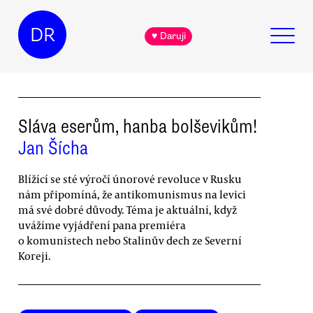
DR
♥ Daruji
Sláva eserům, hanba bolševikům!
Jan Šícha
Blížící se sté výročí únorové revoluce v Rusku
nám připomíná, že antikomunismus na levici
má své dobré důvody. Téma je aktuální, když
uvážíme vyjádření pana premiéra
o komunistech nebo Stalinův dech ze Severní
Koreji.