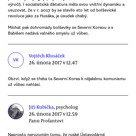
výročí). I socialistická diktatura měla svou vnitřní dynamiku a
usuzovat, že v r. 2017 by se slavilo sto let od bolševické
revoluce jako za Husáka, je úsudek chabý.
Míchat pak dohromady bolševiky se Severní Koreou a s
Babišem nedává valného smyslu už vůbec.
Vojtěch Klusáček
VK
26. února 2017 v 12.47
Obzvl. když se třeba ta Severní Korea k nějakému komunismu
už vůbec nehlásí.
Jiří Kubička
, psycholog
26. února 2017 v 12.59
Panu Profantovi
Naprosto nerozumím tomu, že ruské Ústavodárné