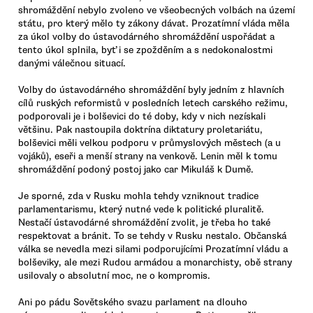
shromáždění nebylo zvoleno ve všeobecných volbách na území
státu, pro který mělo ty zákony dávat. Prozatímní vláda měla
za úkol volby do ústavodárného shromáždění uspořádat a
tento úkol splnila, byť i se zpožděním a s nedokonalostmi
danými válečnou situací.
Volby do ústavodárného shromáždění byly jedním z hlavních
cílů ruských reformistů v posledních letech carského režimu,
podporovali je i bolševici do té doby, kdy v nich nezískali
většinu. Pak nastoupila doktrína diktatury proletariátu,
bolševici měli velkou podporu v průmyslových městech (a u
vojáků), eseři a menší strany na venkově. Lenin měl k tomu
shromáždění podoný postoj jako car Mikuláš k Dumě.
Je sporné, zda v Rusku mohla tehdy vzniknout tradice
parlamentarismu, který nutné vede k politické pluralitě.
Nestačí ústavodárné shromáždění zvolit, je třeba ho také
respektovat a bránit. To se tehdy v Rusku nestalo. Občanská
válka se nevedla mezi silami podporujícími Prozatímní vládu a
bolševiky, ale mezi Rudou armádou a monarchisty, obě strany
usilovaly o absolutní moc, ne o kompromis.
Ani po pádu Sovětského svazu parlament na dlouho