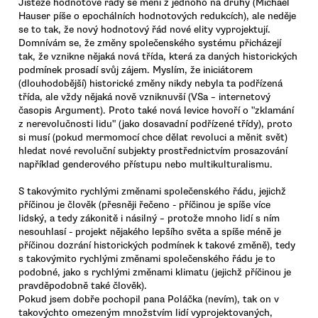
Jistěže hodnotové řády se mění z jednoho na druhý (Michael
Hauser píše o epochálních hodnotových redukcích), ale neděje
se to tak, že nový hodnotový řád nové elity vyprojektují.
Domnívám se, že změny společenského systému přicházejí
tak, že vznikne nějaká nová třída, která za daných historických
podmínek prosadí svůj zájem. Myslím, že iniciátorem
(dlouhodobější) historické změny nikdy nebyla ta podřízená
třída, ale vždy nějaká nově vzniknuvší (VSa – internetový
časopis Argument). Proto také nová levice hovoří o "zklamání
z nerevolučnosti lidu" (jako dosavadní podřízené třídy), proto
si musí (pokud mermomocí chce dělat revoluci a měnit svět)
hledat nové revoluční subjekty prostřednictvím prosazování
například genderového přístupu nebo multikulturalismu.
S takovýmito rychlými změnami společenského řádu, jejichž
příčinou je člověk (přesněji řečeno - příčinou je spíše více
lidský, a tedy zákonitě i násilný – protože mnoho lidí s ním
nesouhlasí - projekt nějakého lepšího světa a spíše méně je
příčinou dozrání historických podmínek k takové změně), tedy
s takovýmito rychlými změnami společenského řádu je to
podobné, jako s rychlými změnami klimatu (jejichž příčinou je
pravděpodobně také člověk).
Pokud jsem dobře pochopil pana Poláčka (nevím), tak on v
takovýchto omezeným množstvím lidí vyprojektovaných,