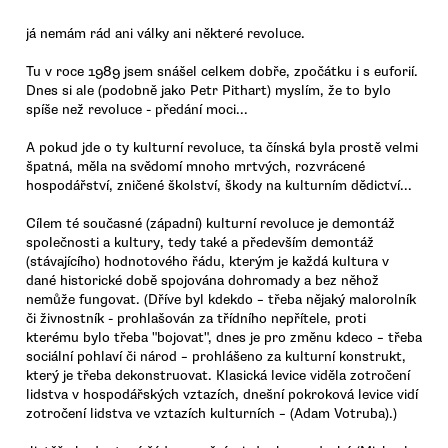
já nemám rád ani války ani některé revoluce.
Tu v roce 1989 jsem snášel celkem dobře, zpočátku i s euforií.
Dnes si ale (podobně jako Petr Pithart) myslím, že to bylo
spíše než revoluce - předání moci...
A pokud jde o ty kulturní revoluce, ta čínská byla prostě velmi
špatná, měla na svědomí mnoho mrtvých, rozvrácené
hospodářství, zničené školství, škody na kulturním dědictví...
Cílem té současné (západní) kulturní revoluce je demontáž
společnosti a kultury, tedy také a především demontáž
(stávajícího) hodnotového řádu, kterým je každá kultura v
dané historické době spojována dohromady a bez něhož
nemůže fungovat. (Dříve byl kdekdo – třeba nějaký malorolník
či živnostník - prohlašován za třídního nepřítele, proti
kterému bylo třeba "bojovat", dnes je pro změnu kdeco – třeba
sociální pohlaví či národ – prohlášeno za kulturní konstrukt,
který je třeba dekonstruovat. Klasická levice viděla zotročení
lidstva v hospodářských vztazích, dnešní pokroková levice vidí
zotročení lidstva ve vztazích kulturních – (Adam Votruba).)