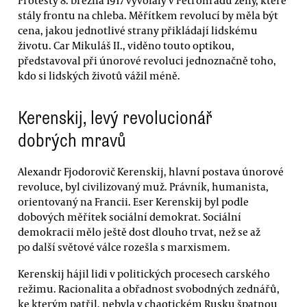
stály frontu na chleba. Měřítkem revolucí by měla být
cena, jakou jednotlivé strany přikládají lidskému
životu. Car Mikuláš II., viděno touto optikou,
představoval při únorové revoluci jednoznačně toho,
kdo si lidských životů vážil méně.
Kerenskij, levý revolucionář
dobrých mravů
Alexandr Fjodorovič Kerenskij, hlavní postava únorové
revoluce, byl civilizovaný muž. Právník, humanista,
orientovaný na Francii. Eser Kerenskij byl podle
dobových měřítek sociální demokrat. Sociální
demokracii mělo ještě dost dlouho trvat, než se až
po další světové válce rozešla s marxismem.
Kerenskij hájil lidi v politických procesech carského
režimu. Racionalita a obřadnost svobodných zednářů,
ke kterým patřil, nebyla v chaotickém Rusku špatnou