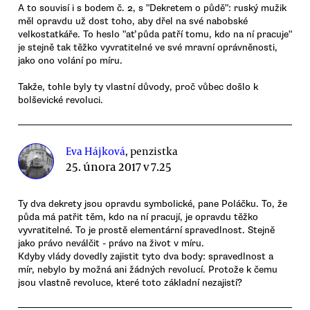
A to souvisí i s bodem č. 2, s "Dekretem o půdě": ruský mužik
měl opravdu už dost toho, aby dřel na své nabobské
velkostatkáře. To heslo "ať půda patří tomu, kdo na ní pracuje"
je stejně tak těžko vyvratitelné ve své mravní oprávněnosti,
jako ono volání po míru.
Takže, tohle byly ty vlastní důvody, proč vůbec došlo k
bolševické revoluci.
Eva Hájková
, penzistka
25. února 2017 v 7.25
Ty dva dekrety jsou opravdu symbolické, pane Poláčku. To, že
půda má patřit těm, kdo na ní pracují, je opravdu těžko
vyvratitelné. To je prostě elementární spravedlnost. Stejně
jako právo neválčit - právo na život v míru.
Kdyby vlády dovedly zajistit tyto dva body: spravedlnost a
mír, nebylo by možná ani žádných revolucí. Protože k čemu
jsou vlastně revoluce, které toto základní nezajistí?