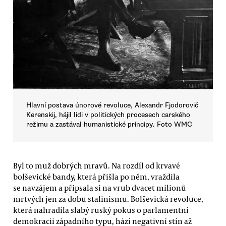
Hlavní postava únorové revoluce, Alexandr Fjodorovič
Kerenskij, hájil lidi v politických procesech carského
režimu a zastával humanistické principy. Foto WMC
Byl to muž dobrých mravů. Na rozdíl od krvavé
bolševické bandy, která přišla po něm, vraždila
se navzájem a připsala si na vrub dvacet milionů
mrtvých jen za dobu stalinismu. Bolševická revoluce,
která nahradila slabý ruský pokus o parlamentní
demokracii západního typu, hází negativní stín až