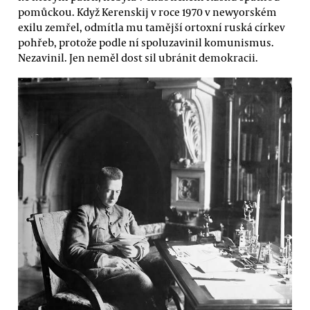
pomůckou. Když Kerenskij v roce 1970 v newyorském
exilu zemřel, odmítla mu tamější ortoxní ruská církev
pohřeb, protože podle ní spoluzavinil komunismus.
Nezavinil. Jen neměl dost sil ubránit demokracii.