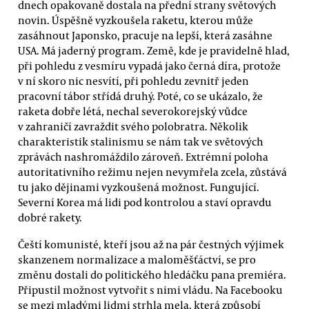
dnech opakovaně dostala na přední strany světových
novin. Úspěšně vyzkoušela raketu, kterou může
zasáhnout Japonsko, pracuje na lepší, která zasáhne
USA. Má jaderný program. Země, kde je pravidelně hlad,
při pohledu z vesmíru vypadá jako černá díra, protože
v ní skoro nic nesvítí, při pohledu zevnitř jeden
pracovní tábor střídá druhý. Poté, co se ukázalo, že
raketa dobře létá, nechal severokorejský vůdce
v zahraničí zavraždit svého polobratra. Několik
charakteristik stalinismu se nám tak ve světových
zprávách nashromáždilo zároveň. Extrémní poloha
autoritativního režimu nejen nevymřela zcela, zůstává
tu jako dějinami vyzkoušená možnost. Fungující.
Severní Korea má lidi pod kontrolou a staví opravdu
dobré rakety.
Čeští komunisté, kteří jsou až na pár čestných výjimek
skanzenem normalizace a maloměšťáctví, se pro
změnu dostali do politického hledáčku pana premiéra.
Připustil možnost vytvořit s nimi vládu. Na Facebooku
se mezi mladými lidmi strhla mela, která způsobí