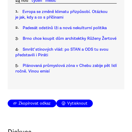
24 hod
týden
měsíc
1.
Evropa se změně klimatu přizpůsobí. Otázkou
je jak, kdy a co s příčinami
2.
Padesát odstínů lži a nová nekulturní politika
3.
Brno chce koupit dům architektky Růženy Žertové
4.
Smršť stínových vlád: po STAN a ODS tu svou
představili i Piráti
5.
Plánovaná průmyslová zóna v Chebu zabije pět lidí
ročně. Vinou emisí
Zkopírovat odkaz
Vytisknout