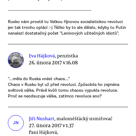
-------------------------------------------------------
Rusko nám prostě tu Velkou říjnovou socialistickou revoluci
jen tak trochu oplácí :-) Těžko by to ale dělalo, kdyby tu Putin
nenalezl dostatečný počet "Leninových užitečných idiotů".
Eva Hájková
, penzistka
26. února 2017 v 16.08
"...měla do Ruska vnést chaos..."
Chaos v Rusku byl už před revolucí. Způsobila ho zejména
světová válka. Právě kvůli tomu chaosu vypukla revoluce.
Proč se neodsuzuje válka, zatímco revoluce ano?
Jiří Nushart
, maloměšťácký usmiřovač
JN
27. února 2017 v 1.37
Paní Hájková,