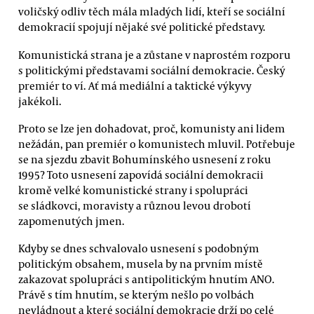
voličský odliv těch mála mladých lidí, kteří se sociální
demokracií spojují nějaké své politické představy.
Komunistická strana je a zůstane v naprostém rozporu
s politickými představami sociální demokracie. Český
premiér to ví. Ať má mediální a taktické výkyvy
jakékoli.
Proto se lze jen dohadovat, proč, komunisty ani lidem
nežádán, pan premiér o komunistech mluvil. Potřebuje
se na sjezdu zbavit Bohumínského usnesení z roku
1995? Toto usnesení zapovídá sociální demokracii
kromě velké komunistické strany i spolupráci
se sládkovci, moravisty a různou levou drobotí
zapomenutých jmen.
Kdyby se dnes schvalovalo usnesení s podobným
politickým obsahem, musela by na prvním místě
zakazovat spolupráci s antipolitickým hnutím ANO.
Právě s tím hnutím, se kterým nešlo po volbách
nevládnout a které sociální demokracie drží po celé