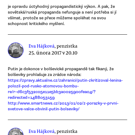
je opravdu úctyhodný propagandistický výkon. A pak, že
sovětská/ruská propaganda nefunguje a není potřeba si jí
všímat, protože se přece můžeme spoléhat na svou
schopnost kritického myšlení.
Eva Hájková
, penzistka
25. února 2017 v 20.10
Putin je dokonce v bolševické propagandě tak fikaný, že
bolševiky prohlašuje za zrádce národa:
https://zpravy.aktualne.cz/zahranici/putin-zkritizoval-lenina-
polozil-pod-rusko-atomovou-bombu-
re/r~d6c3f532c05e11e5bb3a0025900fea04/?
redirected=1488053159
http://www.smartnews.cz/2013/01/02/z-porazky-v-prvni-
svetove-valce-obvinil-putin-bolseviky/
Eva Hájková
, penzistka