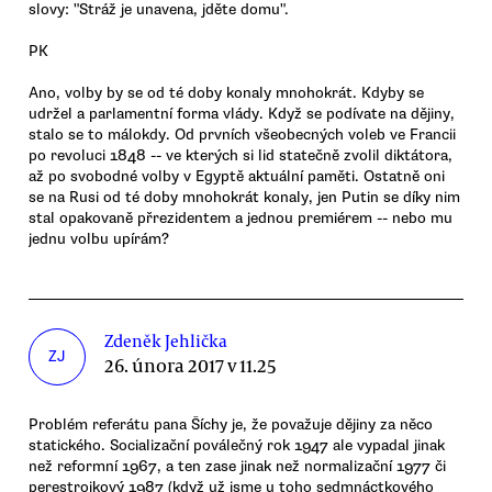
slovy: "Stráž je unavena, jděte domu".
PK
Ano, volby by se od té doby konaly mnohokrát. Kdyby se
udržel a parlamentní forma vlády. Když se podívate na dějiny,
stalo se to málokdy. Od prvních všeobecných voleb ve Francii
po revoluci 1848 -- ve kterých si lid statečně zvolil diktátora,
až po svobodné volby v Egyptě aktuální paměti. Ostatně oni
se na Rusi od té doby mnohokrát konaly, jen Putin se díky nim
stal opakovaně přrezidentem a jednou premiérem -- nebo mu
jednu volbu upírám?
Zdeněk Jehlička
ZJ
26. února 2017 v 11.25
Problém referátu pana Šíchy je, že považuje dějiny za něco
statického. Socializační poválečný rok 1947 ale vypadal jinak
než reformní 1967, a ten zase jinak než normalizační 1977 či
perestrojkový 1987 (když už jsme u toho sedmnáctkového