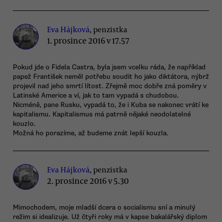
Eva Hájková
, penzistka
1. prosince 2016 v 17.57
Pokud jde o Fidela Castra, byla jsem vcelku ráda, že například
papež František neměl potřebu soudit ho jako diktátora, nýbrž
projevil nad jeho smrtí lítost. Zřejmě moc dobře zná poměry v
Latinské Americe a ví, jak to tam vypadá s chudobou.
Nicméně, pane Rusku, vypadá to, že i Kuba se nakonec vrátí ke
kapitalismu. Kapitalismus má patrně nějaké neodolatelné
kouzlo.
Možná ho porazíme, až budeme znát lepší kouzla.
Eva Hájková
, penzistka
2. prosince 2016 v 5.30
Mimochodem, moje mladší dcera o socialismu sní a minulý
režim si idealizuje. Už čtyři roky má v kapse bakalářský diplom