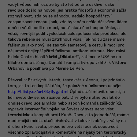
vždyť vůbec nehrozí, že by sto let od oné ošklivé ruské
revoluce došlo na novou, jen hrstka filosofů a ekonomů začla
rozmyšlovat, zda by se náhodou nedalo hospodářství
zorganizovat trochu jinak, zda by v něm nešlo dát všem lidem
o něco větší podíl na moci, na té skutečné hospodářské, a
větší, rovnější podíl výsledcích celospolečenské produkce, ale
taková rebelie se musí zatrhnout včas. Tak ho tu zase máme,
fašismus jako nový, ne zas tak sametový, a cestu k moci pro
něj umetá nejlepší přítel fašismu, antikomunismus. Nad rakví
Fidela Castra hlasitě křičí „Diktátor!‟, zatímco v USA se do
Bílého domu stěhuje Donald Trump a Evropa vzhlíží k Viktoru
Orbánovi a pošilhává po Marine Le Pen.
Převzali v Bristkých listech, tentokrát z Aeonu, i pojednání o
tom, jak to ten kapitál dělá, že pokaždé s fašismem uspěje:
http://blisty.cz/art/84679.html
Úplně stačí mluvit o smrti, a
lidi, světe div se, se začnou bát. Dřív bylo nutné poslat do
ohnisek revoluce armádu nebo aspoň komanda záškodníků,
vypravit intervenční vojska na Sovětský svaz nebo vést
teroristickou kampaň proti Kubě. Dnes je to jednodušší, máme
modernější média, stačí přehrávat v televizi záběry z války na
druhém konci světa, případně pro větší účinek soustředit
všechno zpravodajství a komentáře na nějaký ten teroristický