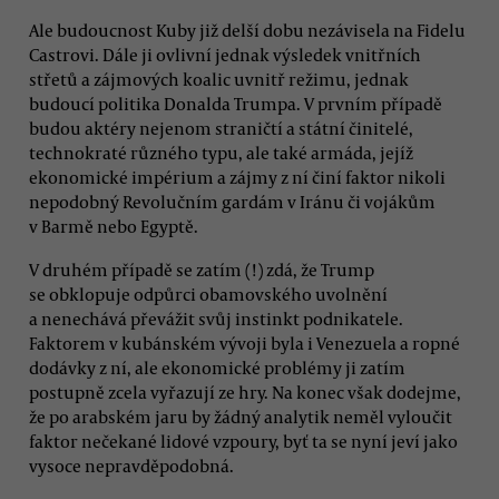
Ale budoucnost Kuby již delší dobu nezávisela na Fidelu
Castrovi. Dále ji ovlivní jednak výsledek vnitřních
střetů a zájmových koalic uvnitř režimu, jednak
budoucí politika Donalda Trumpa. V prvním případě
budou aktéry nejenom straničtí a státní činitelé,
technokraté různého typu, ale také armáda, jejíž
ekonomické impérium a zájmy z ní činí faktor nikoli
nepodobný Revolučním gardám v Iránu či vojákům
v Barmě nebo Egyptě.
V druhém případě se zatím (!) zdá, že Trump
se obklopuje odpůrci obamovského uvolnění
a nenechává převážit svůj instinkt podnikatele.
Faktorem v kubánském vývoji byla i Venezuela a ropné
dodávky z ní, ale ekonomické problémy ji zatím
postupně zcela vyřazují ze hry. Na konec však dodejme,
že po arabském jaru by žádný analytik neměl vyloučit
faktor nečekané lidové vzpoury, byť ta se nyní jeví jako
vysoce nepravděpodobná.