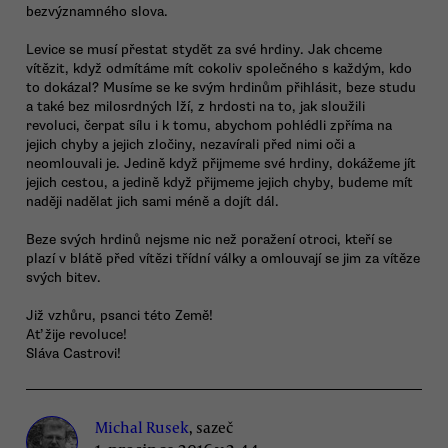
bezvýznamného slova.
Levice se musí přestat stydět za své hrdiny. Jak chceme
vítězit, když odmítáme mít cokoliv společného s každým, kdo
to dokázal? Musíme se ke svým hrdinům přihlásit, beze studu
a také bez milosrdných lží, z hrdosti na to, jak sloužili
revoluci, čerpat sílu i k tomu, abychom pohlédli zpříma na
jejich chyby a jejich zločiny, nezavírali před nimi oči a
neomlouvali je. Jedině když přijmeme své hrdiny, dokážeme jít
jejich cestou, a jedině když přijmeme jejich chyby, budeme mít
naději nadělat jich sami méně a dojít dál.
Beze svých hrdinů nejsme nic než poražení otroci, kteří se
plazí v blátě před vítězi třídní války a omlouvají se jim za vítěze
svých bitev.
Již vzhůru, psanci této Země!
Ať žije revoluce!
Sláva Castrovi!
Michal Rusek
, sazeč