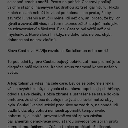
se aspoň trochu snažil. Proto na pohřeb Castrovi posílají
všichni státníci nanejvýše tak druhou až třetí garnituru. Nikdo
z nich nesahá nebožtíkovi ani po kolena — ne proto, že by
zavraždili, věznili a mučili méně lidí než on, ani proto, že by jich
týrali a zavraždili více, na tom nakonec záleží stejně málo jako
na zdravotnictví a školství. Fidel Castro byl větší než oni
myšlenkou, které sloužil, i když ne dokonale, ne bez chyb,
dokonce ani ne bez zločinů.
Sláva Castrovi! Ať žije revoluce! Socialismus nebo smrt!
To poslední byl pro Castra bojový pokřik, zatímco pro mě je to
diagnóza naší civilizace. Kapitalismus znamená konec našeho
světa.
A kapitalismus vítězí na celé čáře. Levice se pokorně zřekla
všech svých hrdinů, nasypala si na hlavu popel za jejich hříchy,
odvolala své ideály, složila zbraně a ustrašeně se stále dokola
omlouvá, že si vůbec dovoluje nazývat se levicí, natož aby jí
byla. Soukolí kapitalistické produkce se zadrhlo, na chudé lidi
padla bída, aby bohatí nemuseli zpomalit tempo svého
bohatnutí, a kapitál preventivně vytáhl zpoza závěsu
parlamentní demokracie svou starou osvědčenou zbraň proti
komunismu, fašismus. Zdá se to sice poněkud předčasné,