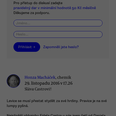
Pro přístup do diskusí zadejte
pravidelný dar v minimální hodnotě 50 Kč měsíčně
Děkujeme za podporu.
Přihlásit →
Zapomněli jste heslo?
Honza Macháček
, chemik
29. listopadu 2016 v 17.26
Sláva Castrovi!
Levice se musí přestat stydět za své hrdiny. Pravice je na své
lumpy pyšná.
Nejsilnější obhajobu Fidela Castra u nás jsem četl od Daniela