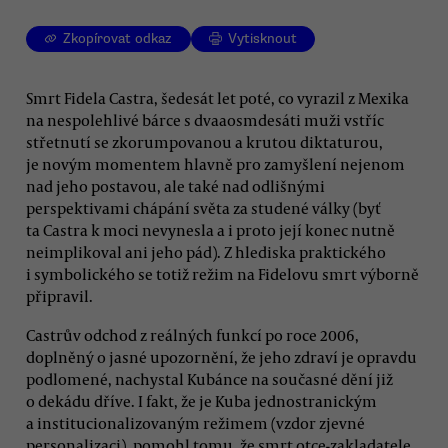
Zkopírovat odkaz
Vytisknout
Smrt Fidela Castra, šedesát let poté, co vyrazil z Mexika
na nespolehlivé bárce s dvaaosmdesáti muži vstříc
střetnutí se zkorumpovanou a krutou diktaturou,
je novým momentem hlavně pro zamyšlení nejenom
nad jeho postavou, ale také nad odlišnými
perspektivami chápání světa za studené války (byť
ta Castra k moci nevynesla a i proto její konec nutně
neimplikoval ani jeho pád). Z hlediska praktického
i symbolického se totiž režim na Fidelovu smrt výborně
připravil.
Castrův odchod z reálných funkcí po roce 2006,
doplněný o jasné upozornění, že jeho zdraví je opravdu
podlomené, nachystal Kubánce na současné dění již
o dekádu dříve. I fakt, že je Kuba jednostranickým
a institucionalizovaným režimem (vzdor zjevné
personalizaci), pomohl tomu, že smrt otce-zakladatele