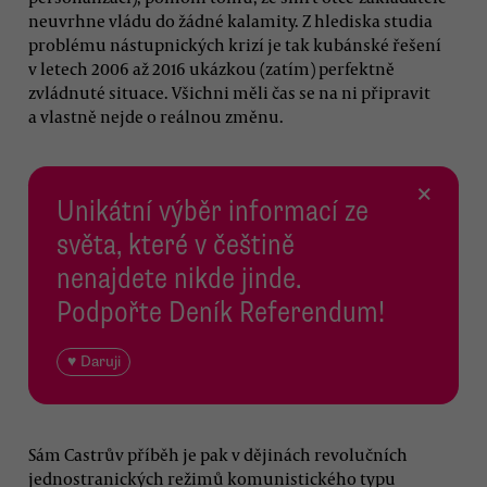
neuvrhne vládu do žádné kalamity. Z hlediska studia
problému nástupnických krizí je tak kubánské řešení
v letech 2006 až 2016 ukázkou (zatím) perfektně
zvládnuté situace. Všichni měli čas se na ni připravit
a vlastně nejde o reálnou změnu.
×
Unikátní výběr informací ze
světa, které v češtině
nenajdete nikde jinde.
Podpořte Deník Referendum!
♥ Daruji
Sám Castrův příběh je pak v dějinách revolučních
jednostranických režimů komunistického typu