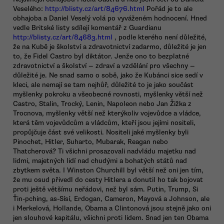
Veselého:
http://blisty.cz/art/84676.html
Pořád je to ale
obhajoba a Daniel Veselý volá po vyváženém hodnocení. Hned
vedle Britské listy sdílejí komentář z Guardianu
http://blisty.cz/art/84683.html
, podle kterého není důležité,
že na Kubě je školství a zdravotnictví zadarmo, důležité je jen
to, že Fidel Castro byl diktátor. Jenže ono to bezplatné
zdravotnictví a školství — zdraví a vzdělání pro všechny —
důležité je. Ne snad samo o sobě, jako že Kubánci sice sedí v
kleci, ale nemají se tam nejhůř, důležité to je jako součást
myšlenky pokroku a všeobecné rovnosti, myšlenky větší než
Castro, Stalin, Trocký, Lenin, Napoleon nebo Jan Žižka z
Trocnova, myšlenky větší než kterýkoliv vojevůdce a vládce,
která těm vojevůdcům a vládcům, kteří jsou jejími nositeli,
propůjčuje část své velikosti. Nositeli jaké myšlenky byli
Pinochet, Hitler, Suharto, Mubarak, Reagan nebo
Thatcherová? Ti všichni prosazovali nadvládu majetku nad
lidmi, majetných lidí nad chudými a bohatých států nad
zbytkem světa. I Winston Churchill byl větší než oni jen tím,
že mu osud přivedl do cesty Hitlera a donutil ho tak bojovat
proti ještě většímu neřádovi, než byl sám. Putin, Trump, Si
Ťin-pching, as-Sísí, Erdogan, Cameron, Mayová a Johnson, ale
i Merkelová, Hollande, Obama a Clintonová jsou stejně jako oni
jen slouhové kapitálu, všichni proti lidem. Snad jen ten Obama