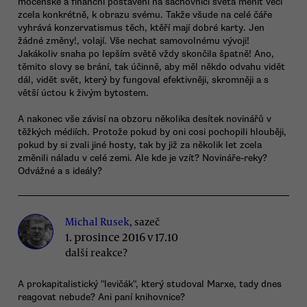
mocenské a finanční postavení na šachovnici světa měnit věci
zcela konkrétně, k obrazu svému. Takže všude na celé čáře
vyhrává konzervatismus těch, ktěří mají dobré karty. Jen
žádné změny!, volají. Vše nechat samovolnému vývoji!
Jakákoliv snaha po lepším světě vždy skončila špatně! Ano,
těmito slovy se brání, tak účinně, aby měl někdo odvahu vidět
dál, vidět svět, který by fungoval efektivněji, skromněji a s
větší úctou k živým bytostem.
A nakonec vše závisí na obzoru několika desítek novinářů v
těžkých médiích. Protože pokud by oni cosi pochopili hlouběji,
pokud by si zvali jiné hosty, tak by již za několik let zcela
změnili náladu v celé zemi. Ale kde je vzít? Novináře-reky?
Odvážné a s ideály?
Michal Rusek
, sazeč
1. prosince 2016 v 17.10
další reakce?
A prokapitalistický "levičák", který studoval Marxe, tady dnes
reagovat nebude? Ani paní knihovnice?