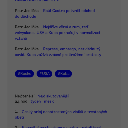
Petr Jedlička
Raúl Castro potvrdil odchod
do důchodu
Petr Jedlička
Nejdříve vězni a rum, teď
velvyslanci. USA a Kuba pokračují v normalizaci
vztahů
Petr Jedlička
Represe, embargo, nezvládnutý
covid. Kuba zažívá vzácné protirežimní protesty
#
Rusko
#
USA
#
Kuba
Nejčtenější
Nejdiskutovanější
24 hod
týden
měsíc
1.
Český orloj nepotrestaných viníků a trestaných
obětí
2.
Kapacitní mechanismy a peníze z rekultivací.