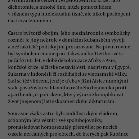
a strukturálně celkem vyspělou zemi do krize. Tato
dichotomie, a mnohé jiné, může pomoct lidem
v různém typu intelektuální tísně, ale nikoli pochopení
Castrova fenoménu.
Castro byl totiž obojím. Jeho mezinárodní a symbolický
rozměr je jiný než role v domácím kubánském vývoji
a než faktické politiky jím prosazované. Na první rovině
byl symbolem emancipace takzvaného Třetího světa
počátku 60. let, v době dekolonizace Afriky a Asie,
konžské krize, alžírské nezávislosti, násirismu v Egyptě,
Sukarna v Indonésii či rozbíhající se vietnamské války.
Stal se též vůdcem, jenž je třeba v Jižní Africe mnohými
stále považován za hlavního reálného bojovníka proti
apartheidu, či politikem, který výrazně komplikovat
život (nejenom) latinskoamerickým diktaturám.
Současně však Castro byl caudillistickým vládcem,
schopným léta věznit i své spolubojovníky,
pronásledovat homosexuály, přemýšlet po nocích
o zcela nereálných projektech, do kterých pak Kubánce