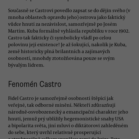
Současně se Castrovi povedlo zapsat se do dějin svého (v
mnoha oblastech opravdu jeho) ostrova jako faktický
vůdce hnutí za nezávislost, samozřejmě po Josém
Martím. Kuba formálně vyhlásila republiku v roce 1902.
Castro tak fakticky či symbolicky vládl po celou
polovinu její existence! Je až šokující, nakolik je Kuba,
země historicky plná brilantních a zajímavých
osobností, mnohdy ztotožňována pouze se svým
bývalým lídrem.
Fenomén Castro
Fidel Castro je samozřejmě osobností štěpící jak
veřejné, tak odborné mínění. Někteří zdůrazňují
národně-osvobozenecký a emancipační charakter jeho
hnutí, jemuž prý ublížily hegemonistické snahy USA
a bipolarita světa, jiní mluví o diktátorovi zahleděném
do sebe, který uvrhl relativně prosperující