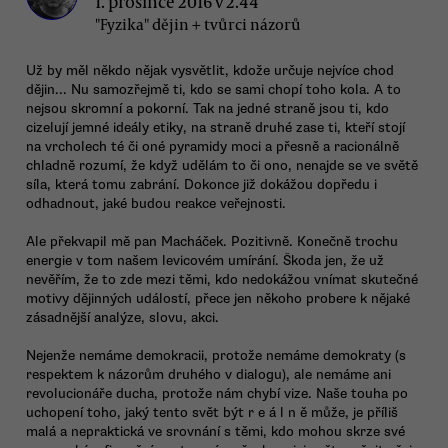
1. prosince 2016 v 2.44
"Fyzika" dějin + tvůrci názorů
Už by měl někdo nějak vysvětlit, kdože určuje nejvíce chod
dějin... Nu samozřejmě ti, kdo se sami chopí toho kola. A to
nejsou skromní a pokorní. Tak na jedné straně jsou ti, kdo
cizelují jemné ideály etiky, na straně druhé zase ti, kteří stojí
na vrcholech té či oné pyramidy moci a přesně a racionálně
chladně rozumí, že když udělám to či ono, nenajde se ve světě
síla, která tomu zabrání. Dokonce již dokážou dopředu i
odhadnout, jaké budou reakce veřejnosti.
Ale překvapil mě pan Macháček. Pozitivně. Konečně trochu
energie v tom našem levicovém umírání. Škoda jen, že už
nevěřím, že to zde mezi těmi, kdo nedokážou vnímat skutečné
motivy dějinných událostí, přece jen někoho probere k nějaké
zásadnější analýze, slovu, akci.
Nejenže nemáme demokracii, protože nemáme demokraty (s
respektem k názorům druhého v dialogu), ale nemáme ani
revolucionáře ducha, protože nám chybí vize. Naše touha po
uchopení toho, jaký tento svět být r e á l n ě může, je příliš
malá a nepraktická ve srovnání s těmi, kdo mohou skrze své