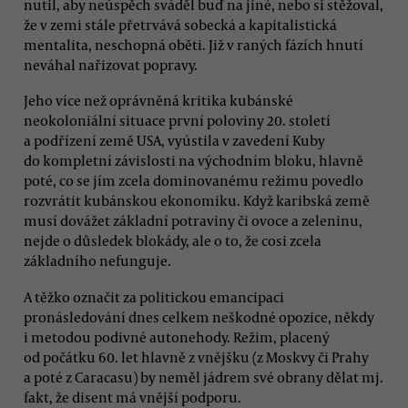
nutil, aby neúspěch sváděl buď na jiné, nebo si stěžoval,
že v zemi stále přetrvává sobecká a kapitalistická
mentalita, neschopná oběti. Již v raných fázích hnutí
neváhal nařizovat popravy.
Jeho více než oprávněná kritika kubánské
neokoloniální situace první poloviny 20. století
a podřízení země USA, vyústila v zavedení Kuby
do kompletní závislosti na východním bloku, hlavně
poté, co se jím zcela dominovanému režimu povedlo
rozvrátit kubánskou ekonomiku. Když karibská země
musí dovážet základní potraviny či ovoce a zeleninu,
nejde o důsledek blokády, ale o to, že cosi zcela
základního nefunguje.
A těžko označit za politickou emancipaci
pronásledování dnes celkem neškodné opozice, někdy
i metodou podivné autonehody. Režim, placený
od počátku 60. let hlavně z vnějšku (z Moskvy či Prahy
a poté z Caracasu) by neměl jádrem své obrany dělat mj.
fakt, že disent má vnější podporu.