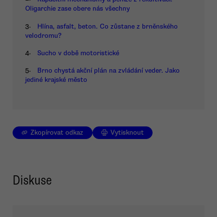
Oligarchie zase obere nás všechny
3.
Hlína, asfalt, beton. Co zůstane z brněnského
velodromu?
4.
Sucho v době motoristické
5.
Brno chystá akční plán na zvládání veder. Jako
jediné krajské město
Zkopírovat odkaz
Vytisknout
Diskuse