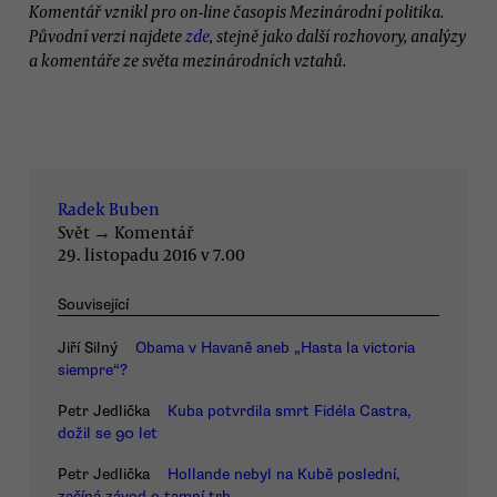
Komentář vznikl pro on-line časopis Mezinárodní politika.
Původní verzi najdete
zde
, stejně jako další rozhovory, analýzy
a komentáře ze světa mezinárodních vztahů.
Radek Buben
Svět
→
Komentář
29. listopadu 2016 v 7.00
Související
Jiří Silný
Obama v Havaně aneb „Hasta la victoria
siempre“?
Petr Jedlička
Kuba potvrdila smrt Fidéla Castra,
dožil se 90 let
Petr Jedlička
Hollande nebyl na Kubě poslední,
začíná závod o tamní trh