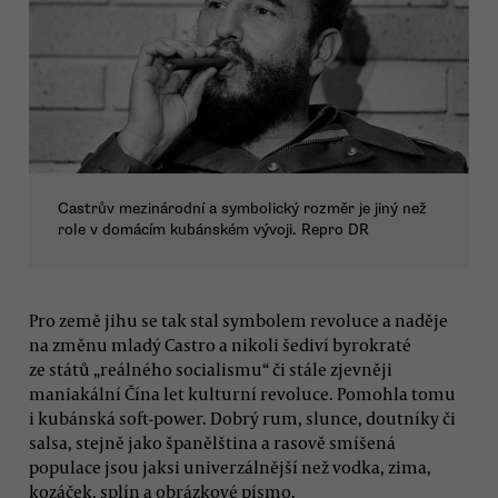
Castrův mezinárodní a symbolický rozměr je jiný než
role v domácím kubánském vývoji. Repro DR
Pro země jihu se tak stal symbolem revoluce a naděje
na změnu mladý Castro a nikoli šediví byrokraté
ze států „reálného socialismu“ či stále zjevněji
maniakální Čína let kulturní revoluce. Pomohla tomu
i kubánská soft-power. Dobrý rum, slunce, doutníky či
salsa, stejně jako španělština a rasově smíšená
populace jsou jaksi univerzálnější než vodka, zima,
kozáček, splín a obrázkové písmo.