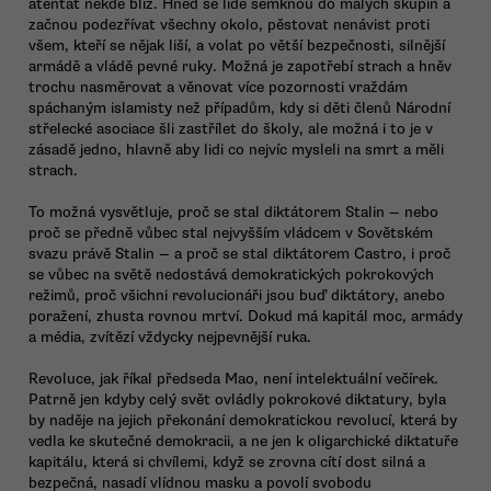
atentát někde blíž. Hned se lidé semknou do malých skupin a
začnou podezřívat všechny okolo, pěstovat nenávist proti
všem, kteří se nějak liší, a volat po větší bezpečnosti, silnější
armádě a vládě pevné ruky. Možná je zapotřebí strach a hněv
trochu nasměrovat a věnovat více pozornosti vraždám
spáchaným islamisty než případům, kdy si děti členů Národní
střelecké asociace šli zastřílet do školy, ale možná i to je v
zásadě jedno, hlavně aby lidi co nejvíc mysleli na smrt a měli
strach.
To možná vysvětluje, proč se stal diktátorem Stalin — nebo
proč se předně vůbec stal nejvyšším vládcem v Sovětském
svazu právě Stalin — a proč se stal diktátorem Castro, i proč
se vůbec na světě nedostává demokratických pokrokových
režimů, proč všichni revolucionáři jsou buď diktátory, anebo
poražení, zhusta rovnou mrtví. Dokud má kapitál moc, armády
a média, zvítězí vždycky nejpevnější ruka.
Revoluce, jak říkal předseda Mao, není intelektuální večírek.
Patrně jen kdyby celý svět ovládly pokrokové diktatury, byla
by naděje na jejich překonání demokratickou revolucí, která by
vedla ke skutečné demokracii, a ne jen k oligarchické diktatuře
kapitálu, která si chvílemi, když se zrovna cítí dost silná a
bezpečná, nasadí vlídnou masku a povolí svobodu