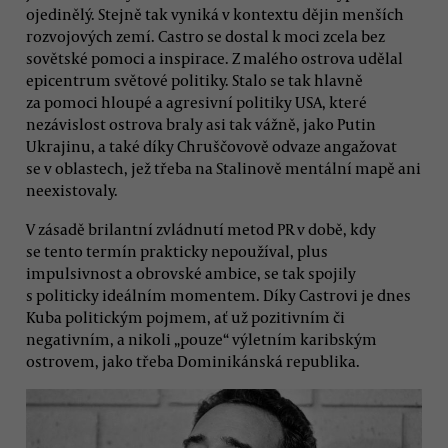
ojedinělý. Stejně tak vyniká v kontextu dějin menších
rozvojových zemí. Castro se dostal k moci zcela bez
sovětské pomoci a inspirace. Z malého ostrova udělal
epicentrum světové politiky. Stalo se tak hlavně
za pomoci hloupé a agresivní politiky USA, které
nezávislost ostrova braly asi tak vážně, jako Putin
Ukrajinu, a také díky Chruščovově odvaze angažovat
se v oblastech, jež třeba na Stalinově mentální mapě ani
neexistovaly.
V zásadě brilantní zvládnutí metod PR v době, kdy
se tento termín prakticky nepoužíval, plus
impulsivnost a obrovské ambice, se tak spojily
s politicky ideálním momentem. Díky Castrovi je dnes
Kuba politickým pojmem, ať už pozitivním či
negativním, a nikoli „pouze“ výletním karibským
ostrovem, jako třeba Dominikánská republika.