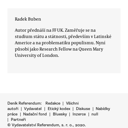
Radek Buben
Autor přednáší na FF UK. Zaměřuje se na
studium státu a státnosti, především v Latinské
Americe a na problematiku populismu. Nyní
působí jako Research Fellow na Queen Mary
University of London.
Deník Referendum:
Redakce
|
Všichni
autoři
|
Vydavatel
|
Etický kodex
|
Diskuse
|
Nabídky
práce
|
Nadační fond
|
Bluesky
|
Inzerce
|
null
|
Partneři
© Vydavatelství Referendum, s. r. o., 2020.