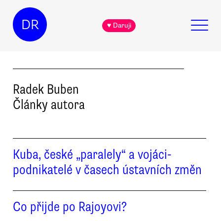
DR
♥ Daruji
Radek
Buben
Články autora
Kuba, české „paralely“ a vojáci-
podnikatelé v časech ústavních změn
Co přijde po Rajoyovi?