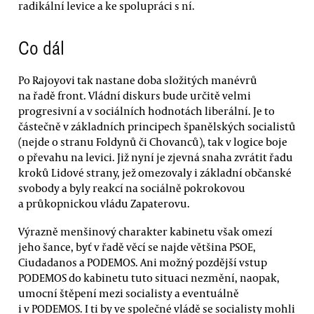
radikální levice a ke spolupráci s ní.
Co dál
Po Rajoyovi tak nastane doba složitých manévrů
na řadě front. Vládní diskurs bude určitě velmi
progresivní a v sociálních hodnotách liberální. Je to
částečně v základních principech španělských socialistů
(nejde o stranu Foldynů či Chovanců), tak v logice boje
o převahu na levici. Již nyní je zjevná snaha zvrátit řadu
kroků Lidové strany, jež omezovaly i základní občanské
svobody a byly reakcí na sociálně pokrokovou
a průkopnickou vládu Zapaterovu.
Výrazně menšinový charakter kabinetu však omezí
jeho šance, byť v řadě věcí se najde většina PSOE,
Ciudadanos a PODEMOS. Ani možný pozdější vstup
PODEMOS do kabinetu tuto situaci nezmění, naopak,
umocní štěpení mezi socialisty a eventuálně
i v PODEMOS. I ti by ve společné vládě se socialisty mohli