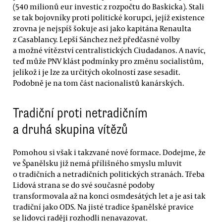
(540 milionů eur investic z rozpočtu do Baskicka). Stali
se tak bojovníky proti politické korupci, jejíž existence
zrovna je nejspíš šokuje asi jako kapitána Renaulta
z Casablancy. Lepší Sánchez než předčasné volby
a možné vítězství centralistických Ciudadanos. A navíc,
teď může PNV klást podmínky pro změnu socialistům,
jelikož i je lze za určitých okolností zase sesadit.
Podobně je na tom část nacionalistů kanárských.
Tradiční proti netradičním
a druhá skupina vítězů
Pomohou si však i takzvané nové formace. Dodejme, že
ve Španělsku již nemá přílišného smyslu mluvit
o tradičních a netradičních politických stranách. Třeba
Lidová strana se do své současné podoby
transformovala až na konci osmdesátých let a je asi tak
tradiční jako ODS. Na jisté tradice španělské pravice
se lidovci raději rozhodli nenavazovat.