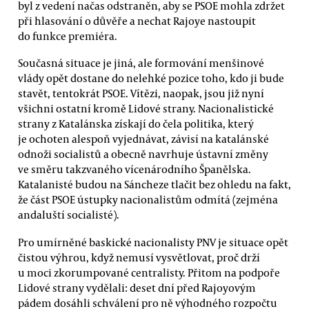
byl z vedení načas odstraněn, aby se PSOE mohla zdržet
při hlasování o důvěře a nechat Rajoye nastoupit
do funkce premiéra.
Současná situace je jiná, ale formování menšinové
vlády opět dostane do nelehké pozice toho, kdo ji bude
stavět, tentokrát PSOE. Vítězi, naopak, jsou již nyní
všichni ostatní kromě Lidové strany. Nacionalistické
strany z Katalánska získají do čela politika, který
je ochoten alespoň vyjednávat, závisí na katalánské
odnoži socialistů a obecně navrhuje ústavní změny
ve směru takzvaného vícenárodního Španělska.
Katalanisté budou na Sáncheze tlačit bez ohledu na fakt,
že část PSOE ústupky nacionalistům odmítá (zejména
andaluští socialisté).
Pro umírněné baskické nacionalisty PNV je situace opět
čistou výhrou, když nemusí vysvětlovat, proč drží
u moci zkorumpované centralisty. Přitom na podpoře
Lidové strany vydělali: deset dní před Rajoyovým
pádem dosáhli schválení pro ně výhodného rozpočtu