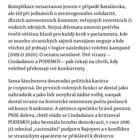
Komplikace nenastanou jenom v případě Katalánska,
ale též při jednáních o meziregionální solidaritě,
dluzích autonomních komunit, veřejných investicích či
vodních zdrojích. Stejná dilemata umocní potřeba
tvořit většinu hlasů pro každý krok v parlamentu, kde
se mnoho stranických zájmů navzájem neguje a kde
všichni již jednají v logice následující volební kampaně
(2019 či 2020). O senátu nemluvě. Dvě strany —
Ciudadanos a PODEMOS — pak čekají na chvíli, kdy
volebně překonají své konkurenty.
Sama Sánchezova dosavadní politická kariéra
je rozporná. Do prvních volených funkcí se dostal jako
náhradník a jako lídr nevyhrál žádné volby, naopak
dostal stranu na historické minimum počtu poslanců
od konce frankismu. A zatímco zpočátku bránil posunu
PSOE doleva, chtěl vládu se Ciudadanos a kritizoval
PODEMOS jako bezmála hrozbu demokracii, v roce 2016
již odmítal „racionální“ podporu Rajoyovi a v konfliktu
se stranickým aparátem se přikláněl k diskursu