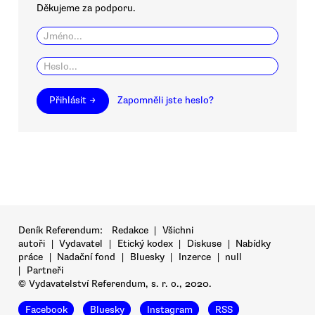
Děkujeme za podporu.
Přihlásit →
Zapomněli jste heslo?
Deník Referendum:
Redakce
|
Všichni
autoři
|
Vydavatel
|
Etický kodex
|
Diskuse
|
Nabídky
práce
|
Nadační fond
|
Bluesky
|
Inzerce
|
null
|
Partneři
© Vydavatelství Referendum, s. r. o., 2020.
Facebook
Bluesky
Instagram
RSS