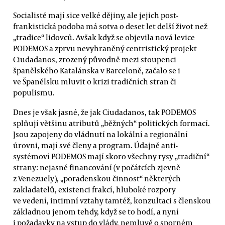
Socialisté mají sice velké dějiny, ale jejich post-
frankistická podoba má sotva o deset let delší život než
„tradice“ lidovců. Avšak když se objevila nová levice
PODEMOS a zprvu nevyhraněný centristický projekt
Ciudadanos, zrozený původně mezi stoupenci
španělského Katalánska v Barceloně, začalo se i
ve Španělsku mluvit o krizi tradičních stran či
populismu.
Dnes je však jasné, že jak Ciudadanos, tak PODEMOS
splňují většinu atributů „běžných“ politických formací.
Jsou zapojeny do vládnutí na lokální a regionální
úrovni, mají své členy a program. Údajně anti-
systémoví PODEMOS mají skoro všechny rysy „tradiční“
strany: nejasné financování (v počátcích zjevně
z Venezuely), „poradenskou činnost“ některých
zakladatelů, existenci frakcí, hluboké rozpory
ve vedení, intimní vztahy tamtéž, konzultaci s členskou
základnou jenom tehdy, když se to hodí, a nyní
i požadavky na vstup do vlády, nemluvě o sporném