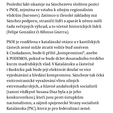
Poslední fakt ukazuje na Sánchezovu složitou pozici
v PSOE, zejména ve vztahu k silným regionálním
vůdcům (barones). Zatímco u členské základny má
Sánchez podporu, straničtí lídři a aparát k němu měli
řadu veřejných výhrad, a to včetně historických lídrů
(Felipe González či Alfonso Guerra).
PSOE je rozdělena v katalánské otázce a v kastilských
částech země může ztratit voliče buď směrem
k Ciudadanos, bude-li příliš „kompromisní“, anebo
k PODEMOS, pokud se bude držet dosavadního tvrdého
kurzu madridských vlád. V Katalánsku a částečně
i Baskicku pak bude její elektorát doufat ve více
vyjednávání a hledání kompromisu. Sáncheze tak čeká
vnitrostranické vyvažování vlivu silných
extremadurských, a hlavně andaluských socialistů
(tamní vůdkyně Susana Díaz byla a je jeho
konkurentkou), kteří jsou proti ústupkům
nacionalismu, a zájmů spojenecké Strany socialistů
Katalánska (PSC), která je pro federalizaci země.