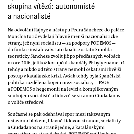
skupina vítězů: autonomisté
a nacionalisté
Na odvolání Rajoye a nástupu Pedra Sáncheze do paláce
Moncloa totiž vydělají hlavně menší nacionalistické
strany, jež nyní socialistu — za podpory PODEMOS —
do funkce instalovaly. Tato koalice ostatně mohla
teoreticky Sáncheze zvolit již po předčasných volbách
v roce 2016, jelikož korupční skandály PP byly známé už
tehdy a nikdo od této strany nemohl čekat smířlivější
postup v katalánské krizi. Avšak tehdy byla španělská
politika rozdělena bojem mezi socialisty — PSOE
a PODEMOS o hegemonii na levici a komplikovaným
soubojem socialistů a lidovců se stranou Ciudadanos
o voliče středové.
Současně se pak odehrával spor mezi takzvaným
ústavním blokem, hlavně Lidovou stranou, socialisty
a Ciudadanos na straně jedné, a katalánskými
separatisty na straně druhé. PODEMOS stáli bokem: