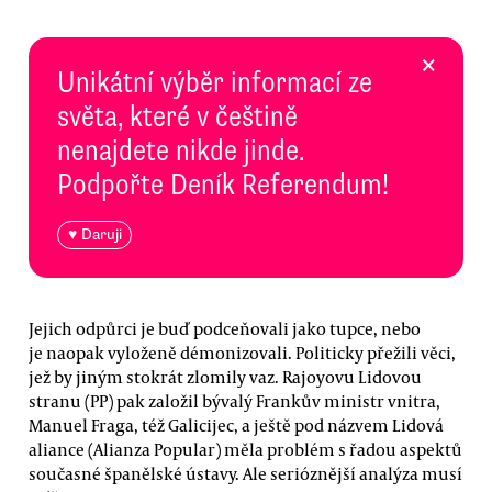
×
Unikátní výběr informací ze
světa, které v češtině
nenajdete nikde jinde.
Podpořte Deník Referendum!
♥ Daruji
Jejich odpůrci je buď podceňovali jako tupce, nebo
je naopak vyloženě démonizovali. Politicky přežili věci,
jež by jiným stokrát zlomily vaz. Rajoyovu Lidovou
stranu (PP) pak založil bývalý Frankův ministr vnitra,
Manuel Fraga, též Galicijec, a ještě pod názvem Lidová
aliance (Alianza Popular) měla problém s řadou aspektů
současné španělské ústavy. Ale serióznější analýza musí