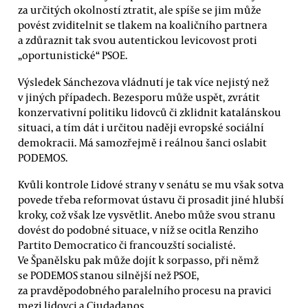
za určitých okolností ztratit, ale spíše se jim může
povést zviditelnit se tlakem na koaličního partnera
a zdůraznit tak svou autentickou levicovost proti
„oportunistické“ PSOE.
Výsledek Sánchezova vládnutí je tak více nejistý než
v jiných případech. Bezesporu může uspět, zvrátit
konzervativní politiku lidovců či zklidnit katalánskou
situaci, a tím dát i určitou naději evropské sociální
demokracii. Má samozřejmě i reálnou šanci oslabit
PODEMOS.
Kvůli kontrole Lidové strany v senátu se mu však sotva
povede třeba reformovat ústavu či prosadit jiné hlubší
kroky, což však lze vysvětlit. Anebo může svou stranu
dovést do podobné situace, v níž se ocitla Renziho
Partito Democratico či francouzští socialisté.
Ve Španělsku pak může dojít k sorpasso, při němž
se PODEMOS stanou silnější než PSOE,
za pravděpodobného paralelního procesu na pravici
mezi lidovci a Ciudadanos.