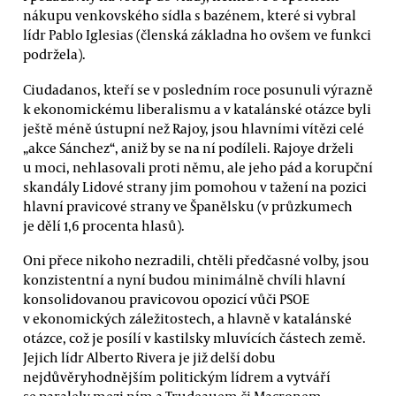
nákupu venkovského sídla s bazénem, které si vybral
lídr Pablo Iglesias (členská základna ho ovšem ve funkci
podržela).
Ciudadanos, kteří se v posledním roce posunuli výrazně
k ekonomickému liberalismu a v katalánské otázce byli
ještě méně ústupní než Rajoy, jsou hlavními vítězi celé
„akce Sánchez“, aniž by se na ní podíleli. Rajoye drželi
u moci, nehlasovali proti němu, ale jeho pád a korupční
skandály Lidové strany jim pomohou v tažení na pozici
hlavní pravicové strany ve Španělsku (v průzkumech
je dělí 1,6 procenta hlasů).
Oni přece nikoho nezradili, chtěli předčasné volby, jsou
konzistentní a nyní budou minimálně chvíli hlavní
konsolidovanou pravicovou opozicí vůči PSOE
v ekonomických záležitostech, a hlavně v katalánské
otázce, což je posílí v kastilsky mluvících částech země.
Jejich lídr Alberto Rivera je již delší dobu
nejdůvěryhodnějším politickým lídrem a vytváří
se paralely mezi ním a Trudeauem či Macronem.