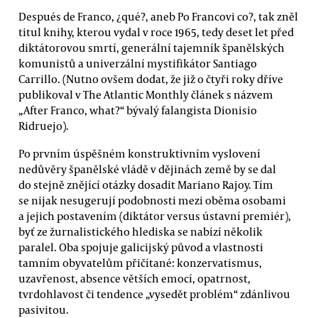
Después de Franco, ¿qué?, aneb Po Francovi co?, tak zněl
titul knihy, kterou vydal v roce 1965, tedy deset let před
diktátorovou smrtí, generální tajemník španělských
komunistů a univerzální mystifikátor Santiago
Carrillo. (Nutno ovšem dodat, že již o čtyři roky dříve
publikoval v The Atlantic Monthly článek s názvem
„After Franco, what?“ bývalý falangista Dionisio
Ridruejo).
Po prvním úspěšném konstruktivním vyslovení
nedůvěry španělské vládě v dějinách země by se dal
do stejně znějící otázky dosadit Mariano Rajoy. Tím
se nijak nesugerují podobnosti mezi oběma osobami
a jejich postavením (diktátor versus ústavní premiér),
byť ze žurnalistického hlediska se nabízí několik
paralel. Oba spojuje galicijský původ a vlastnosti
tamním obyvatelům přičítané: konzervatismus,
uzavřenost, absence větších emocí, opatrnost,
tvrdohlavost či tendence „vysedět problém“ zdánlivou
pasivitou.