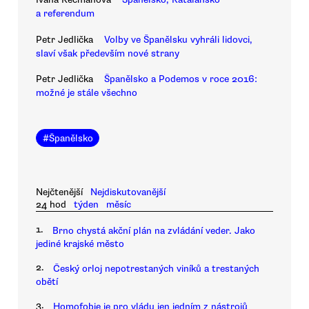
a referendum
Petr Jedlička
Volby ve Španělsku vyhráli lidovci,
slaví však především nové strany
Petr Jedlička
Španělsko a Podemos v roce 2016:
možné je stále všechno
#
Španělsko
Nejčtenější
Nejdiskutovanější
24 hod
týden
měsíc
1.
Brno chystá akční plán na zvládání veder. Jako
jediné krajské město
2.
Český orloj nepotrestaných viníků a trestaných
obětí
3.
Homofobie je pro vládu jen jedním z nástrojů