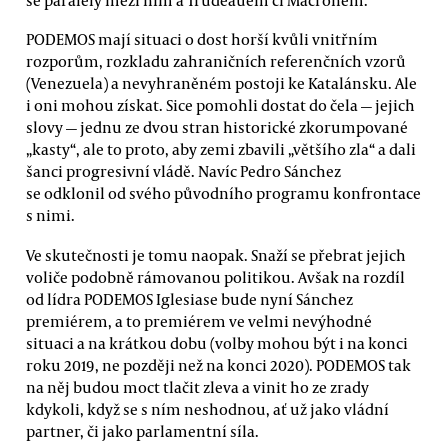
PODEMOS mají situaci o dost horší kvůli vnitřním
rozporům, rozkladu zahraničních referenčních vzorů
(Venezuela) a nevyhraněném postoji ke Katalánsku. Ale
i oni mohou získat. Sice pomohli dostat do čela — jejich
slovy — jednu ze dvou stran historické zkorumpované
„kasty“, ale to proto, aby zemi zbavili „většího zla“ a dali
šanci progresivní vládě. Navíc Pedro Sánchez
se odklonil od svého původního programu konfrontace
s nimi.
Ve skutečnosti je tomu naopak. Snaží se přebrat jejich
voliče podobně rámovanou politikou. Avšak na rozdíl
od lídra PODEMOS Iglesiase bude nyní Sánchez
premiérem, a to premiérem ve velmi nevýhodné
situaci a na krátkou dobu (volby mohou být i na konci
roku 2019, ne později než na konci 2020). PODEMOS tak
na něj budou moct tlačit zleva a vinit ho ze zrady
kdykoli, když se s ním neshodnou, ať už jako vládní
partner, či jako parlamentní síla.