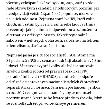
všechny celošpanělské volby (2011, 2015, 2016), vzdor
řadě obrovských skandálů a hodnotovým pozicím, jež
neodpovídají většině španělské populace, ukazuje
na jejich odolnost. Zejména starší voliči, kteří volit
chodí, jim zatím byli věrní. Sama sebe Lidová strana
prezentuje jako jedinou zodpovědnou a ozkoušenou
alternativu v těžkých časech. Taktéž regionální
zakotvení v některých oblastech, založené i na letitém
klientelismu, dává straně její sílu.
Nejméně jasná je situace socialistů PSOE. Strana má
84 poslanců z 350 a v senátu si udržují absolutní většinu
lidovci. Sánchez nevyhrál volby, ale byl instaurován
širokou koalicí jdoucí od pravice (baskická PNV)
po radikální levici (PODEMOS), nemluvě o podpoře
od různě orientovaných nacionalistických či otevřeně
separatistických formací. Sám není poslancem, jelikož
v roce 2017 rezignoval na mandát, aby se nemusel
protivit straně, která se ho krátce předtím zbavila, když
se rozhodla zdržet při volbě Rajoye premiérem.