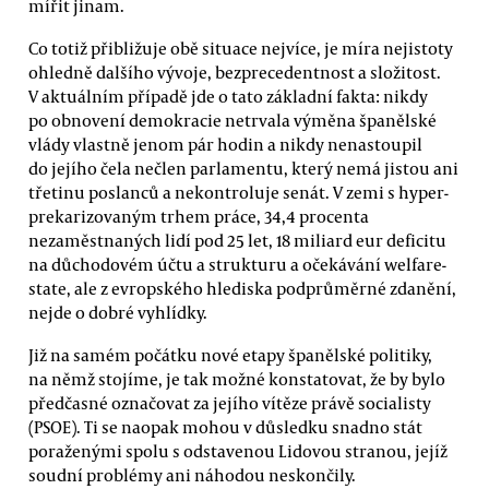
mířit jinam.
Co totiž přibližuje obě situace nejvíce, je míra nejistoty
ohledně dalšího vývoje, bezprecedentnost a složitost.
V aktuálním případě jde o tato základní fakta: nikdy
po obnovení demokracie netrvala výměna španělské
vlády vlastně jenom pár hodin a nikdy nenastoupil
do jejího čela nečlen parlamentu, který nemá jistou ani
třetinu poslanců a nekontroluje senát. V zemi s hyper-
prekarizovaným trhem práce, 34,4 procenta
nezaměstnaných lidí pod 25 let, 18 miliard eur deficitu
na důchodovém účtu a strukturu a očekávání welfare-
state, ale z evropského hlediska podprůměrné zdanění,
nejde o dobré vyhlídky.
Již na samém počátku nové etapy španělské politiky,
na němž stojíme, je tak možné konstatovat, že by bylo
předčasné označovat za jejího vítěze právě socialisty
(PSOE). Ti se naopak mohou v důsledku snadno stát
poraženými spolu s odstavenou Lidovou stranou, jejíž
soudní problémy ani náhodou neskončily.