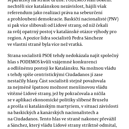
nechtěli sice katalánskou nezávislost, hájili však
referendum jako realizaci práva na sebeurčení
a prohloubení demokracie. Baskičtí nacionalisté (PNV)
si pak více slibovali od Lidové strany, od níž čekali
za svůj opatrný postoj v katalánské otázce výhody pro
region. A pozice lídra socialistů Pedra Sáncheze
ve vlastní straně byla více než vratká.
Strana socialistů PSOE tehdy nedokázala najít společný
hlas s PODEMOS kvůli vzájemné konkurenci
a odlišnému postoji ke Katalánsku. Na možnou vládu
s tehdy spíše centristickými Ciudadanos jí zase
nestačily hlasy. Část socialistů stejně považovala
za nejméně špatnou možnost menšinovou vládu
vítězné Lidové strany, jež by pokračovala a ničila
se v aplikaci ekonomické politiky slíbené Bruselu
a prošla si katalánským martyriem, v situaci závislosti
na baskických a kanárských nacionalistech a
na Ciudadanos. Tento hlas ve straně nakonec převážil
a Sánchez, který vládu Lidové strany striktně odmítal,