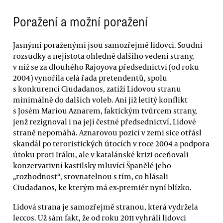
Poražení a možní poražení
Jasnými poraženými jsou samozřejmě lidovci. Soudní
rozsudky a nejistota ohledně dalšího vedení strany,
v níž se za dlouhého Rajoyova předsednictví (od roku
2004) vynořila celá řada pretendentů, spolu
s konkurencí Ciudadanos, zatíží Lidovou stranu
minimálně do dalších voleb. Ani již letitý konflikt
s Josém Maríou Aznarem, faktickým tvůrcem strany,
jenž rezignoval i na její čestné předsednictví, Lidové
straně nepomáhá. Aznarovou pozicí v zemi sice otřásl
skandál po teroristických útocích v roce 2004 a podpora
útoku proti Iráku, ale v katalánské krizi oceňovali
konzervativní kastilsky mluvící Španělé jeho
„rozhodnost“, srovnatelnou s tím, co hlásali
Ciudadanos, ke kterým má ex-premiér nyní blízko.
Lidová strana je samozřejmě stranou, která vydržela
leccos. Už sám fakt, že od roku 2011 vyhráli lidovci