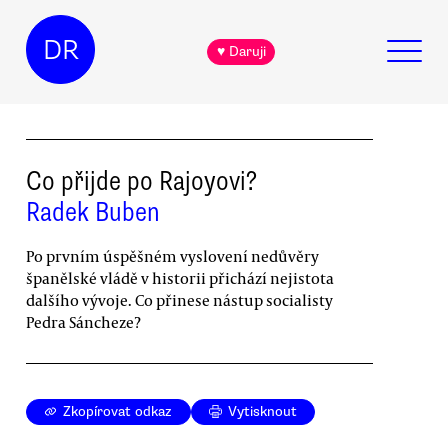
DR
♥ Daruji
Co přijde po Rajoyovi?
Radek Buben
Po prvním úspěšném vyslovení nedůvěry
španělské vládě v historii přichází nejistota
dalšího vývoje. Co přinese nástup socialisty
Pedra Sáncheze?
Zkopírovat odkaz
Vytisknout