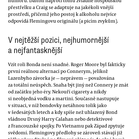
humoru. Dalton naproti tomu zvládne hospodskou
přestřelku a Craig se adaptuje na jakékoli vnější
prostředí, přičemž jeho postoj k alkoholu nejvíce
odpovídá Flemingovu originálu (a picím zvykům).
V nejtěžší pozici, nejhumornější
a nejfantasknější
Vzít roli Bonda není snadné. Roger Moore byl fakticky
první reálnou alternací po Connerym, jelikož
Lazenbyho závorka je — neprávem — považována
za totální neúspěch. Snaha být jiný než Connery je znát
od začátku jeho éry. Nekouří cigarety a nikdy
si neobjedná vodku a martini. Současně nastupuje
v situaci, v níž bondovky netáhnou tolik jako
v šedesátých letech a kdy spíše než uhlazený Bond
vládnou Drsný Harry Calahan nebo detektivové
z Francouzské spojky. Po Vietnamu pak Západ zpytuje
svědomí. Flemingovy předlohy se zároveň stávají již