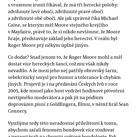
s vrozenou ironií říkával, že má tři herecké polohy:
zdvihnuté levé obočí, zdvihnuté pravé obočí
a zdvihnuté obě obočí. Ale jak správně říká Michael
Caine, se kterým měl Moore stejného krejčího
v Mayfairu, právě to, že si nikdo nevšimne, že Moore
hraje, představuje základ jeho herectví. V reálu byl
Roger Moore prý někým úplně jiným.
Co dodat? Snad jenom to, že Roger Moore mohl a měl
dostat více hereckých šancí, což mu však nikdy
nevadilo. A že mezi jeho nej patřily obrovský šarm,
sebekritický smysl pro humor a tolerance k chybám
jiných. Projevil je i na předávání Českých lvů v roce
2005, kde musel jako host vydržet hodinové pitvoření
nevtipného moderátora a pak jít na pódium
doprovázen písní z Goldfingera, filmu, v němž hrál Sean
Connery.
Využijme tedy této neradostné příležitosti k tomu,
abychom začali fenomén bondovek více studovat
a nezaostávali na chvostu světové bondologie. Pak