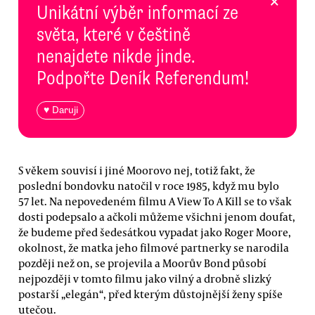
×
Unikátní výběr informací ze
světa, které v češtině
nenajdete nikde jinde.
Podpořte Deník Referendum!
♥ Daruji
S věkem souvisí i jiné Moorovo nej, totiž fakt, že
poslední bondovku natočil v roce 1985, když mu bylo
57 let. Na nepovedeném filmu A View To A Kill se to však
dosti podepsalo a ačkoli můžeme všichni jenom doufat,
že budeme před šedesátkou vypadat jako Roger Moore,
okolnost, že matka jeho filmové partnerky se narodila
později než on, se projevila a Moorův Bond působí
nejpozději v tomto filmu jako vilný a drobně slizký
postarší „elegán“, před kterým důstojnější ženy spíše
utečou.