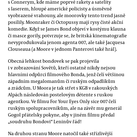
s Connerym, kde máme poprvé rakety a satelity
s laserem, hloupé americké policisty a úsměvně
vyobrazené vrahouny, ale moorovky tento trend jasně
posílily. Moonraker či Octopussy mají rysy čisté akční
komedie. Když se James Bond objeví v kostýmu klauna
či masce gorily, potvrzuje se, že britská kinematografie
nevyprodukovala jenom agenta 007, ale také Jacquesa
Clouseaua (a Moore v jednom Panterovi také hrál).
Obecná lehkost bondovek se pak projevila
i v zobrazování Sovětů, kteří ostatně nikdy nejsou
hlavními odpůrci filmového Bonda, jenž čelí většinou
západním megalomanům či ruským odpadlíkům
a zrádcům. U Moora je tak střet s KGB v rakouských
Alpách následován postelovým détente s ruskou
agentkou. Ve filmu For Your Eyes Only sice 007 čelí
ruským spolupracovníkům, ale na závěr mu generál
Gogol přátelsky pokyne, aby v jiném filmu předal
„soudruhu Bondovi“ Leninův řád!
Na druhou stranu Moore natočil také střízlivější