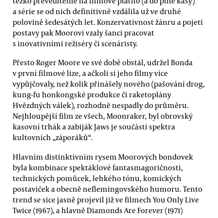
těžko převeditelné na filmové plátno (a do plné kasy)
a série se od nich definitivně vzdálila už ve druhé
polovině šedesátých let. Konzervativnost žánru a pojetí
postavy pak Moorovi vzaly šanci pracovat
s inovativními režiséry či scenáristy.
Přesto Roger Moore ve své době obstál, udržel Bonda
v první filmové lize, a ačkoli si jeho filmy více
vypůjčovaly, než kolik přinášely nového (pašování drog,
kung-fu honkongské produkce či raketoplány
Hvězdných válek), rozhodně nespadly do průměru.
Nejhloupější film ze všech, Moonraker, byl obrovský
kasovní trhák a zabiják Jaws je součástí spektra
kultovních „záporáků“.
Hlavním distinktivním rysem Moorových bondovek
byla kombinace spektáklové fantasmagoričnosti,
technických pomůcek, lehkého tónu, komických
postaviček a obecně neflemingovského humoru. Tento
trend se sice jasně projevil již ve filmech You Only Live
Twice (1967), a hlavně Diamonds Are Forever (1971)