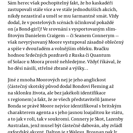
Sám herec však pochopitelný fakt, že ho kaskadéři
zastupovali stále více a ve stále jednodušších akcích,
nikdy nezastíral a uměl se mu šarmantně smát. Vždy
dodal, že v postelových scénách účinkoval pokaždé
on (a Bond-girl)! Ve srovnání s vysportovaným slim-
fitovým Danielem Craigem — či Seanem Connerym —
však nevyrýsovaný Moore vystupoval zásadně oblečený
a spíše v dvouřadém a volnějším obleku. Rvačku
hodnou Srdečných pozdravů z Ruska či Quantum
of Solace u Moora prostě nehledejme. Vždyť říkával, že
ho děsí násilí, střelné zbraně a výšky…
Jiné z mnoha Moorových nej je jeho anglickost
(částečný skotský původ dodal Bondovi Fleming až
na sklonku života, ale bez jakékoli identifikace
s regionem) a fakt, že ze všech představitelů Jamese
Bonda se právě Moore nejvíce identifikoval s britským
charakterem agenta a s jeho jasnou loajalitou ke státu,
a to jak v roli, tak v soukromí. Connery je Skot, Lazenby
Australan, jenž musel být částečně dabován, aby zvládl
oxfordský akcent. Dalton je z Walesu, Brosnan pak Ir.