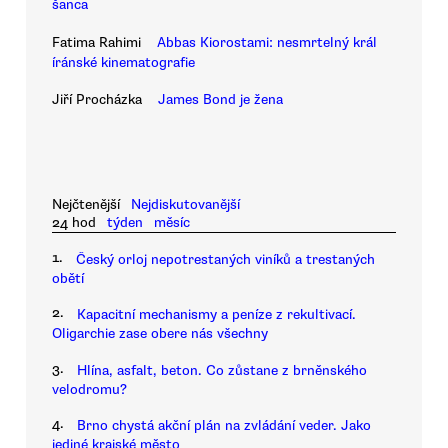
šanca
Fatima Rahimi
Abbas Kiorostami: nesmrtelný král
íránské kinematografie
Jiří Procházka
James Bond je žena
Nejčtenější
Nejdiskutovanější
24 hod
týden
měsíc
1.
Český orloj nepotrestaných viníků a trestaných
obětí
2.
Kapacitní mechanismy a peníze z rekultivací.
Oligarchie zase obere nás všechny
3.
Hlína, asfalt, beton. Co zůstane z brněnského
velodromu?
4.
Brno chystá akční plán na zvládání veder. Jako
jediné krajské město