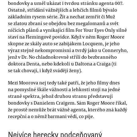
bondovky a uměl ukázat i tvrdou stránku agenta 007.
Ostatně, střídání vážnějších a lehčích filmů bývalo
základním rysem série. Žít a nechat zemřít či Muž
se zlatou zbraní se obejdou bez megalomanů a svět
ničících plánů a vynikající film For Your Eyes Only silně
staví na Flemingově povídce. Když v něm Roger Moore
skopne ze skály auto se zabijákem Locquem, je jeho
výraz stejně nekompromisní a tvrdý jako u Conneryho,
jenž v Dr. No chladnokrevně střílí do bezbranného
doktora Denta, nebo kdekoli u Daltona a Craiga (ti
se tak chovají, i když svádějí ženy).
Mezi Moorova nej tedy také patří, že jeho filmy dnes
na pomyslné škále vážnosti a lehkosti stojí na jedné
straně spektra, jehož druhou stranu představují
bondovky s Danielem Craigem. Sám Roger Moore říkal,
že prostě nemůže brát vážně agenta, kterého zná každý
recepční a o němž barmani vědí, co pije.
Nejvíce herecky podceňovaný