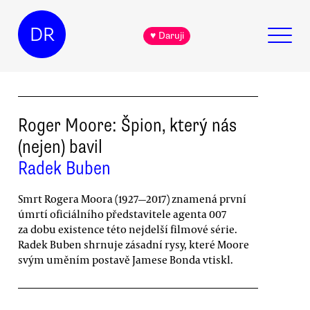
DR
♥ Daruji
Roger Moore: Špion, který nás
(nejen) bavil
Radek Buben
Smrt Rogera Moora (1927—2017) znamená první
úmrtí oficiálního představitele agenta 007
za dobu existence této nejdelší filmové série.
Radek Buben shrnuje zásadní rysy, které Moore
svým uměním postavě Jamese Bonda vtiskl.