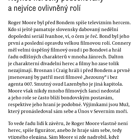
a nejvíce ovlivněný rolí
Roger Moore byl před Bondem spíše televizním hercem.
Kdo si ještě pamatuje slovensky dabovaný nedělní
dopolední seriál Ivanhoe, ví, o čem je řeč. Bond byl jeho
první a poslední opravdu velkou filmovou rolí. Connery
měl velmi úspěšný filmový osud i po Bondovi a hrál
řadu odlišných charakterů v mnoha žánrech. Dalton
je charakterní divadelní herec a filmy ho zase tolik
nezajímají. Brosnan i Craig hráli i před Bondem a prvně
jmenovaný by patřil mezi filmové „hezouny“ i bez
agenta 007. Smutný osud Lazenbyho je jiná kapitola.
Moore však nikdy mnoho filmových šancí nedostal
a jeho role se často blíží bondovským postavám,
respektive jeho hraní je podobné. Výjimkami jsou Muž,
který pronásledoval sám sebe a Únos v Severním moři.
To vede řadu lidí k závěru, že Roger Moore vlastně není
herec, spíše figurátor, anebo že hraje sám sebe, tedy
vtipného elegána. Sám Moore si zde nadrobil, když