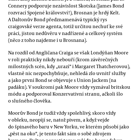
Connery podporuje nezávislost Skotska (James Bond
rozvrací Spojené království!), Brosnan je hrdý Kelt.
A Daltonův Bond předznamenává typický rys
craigovské verze agenta, totiž určitou nechuť ke své
práci, jistou nedůvěru v nadřízené a celkový systém
(něco z toho najdeme i u Brosnana).
Na rozdíl od Angličana Craiga se však Londýňan Moore
v roli prakticky nikdy nebouří (krom závěrečných
milostných scén, kdy „urazí“ i Margaret Thatcherovou),
vlastně nic nezpochybňuje, nehledá zlo uvnitř služby
a jako první Bond se objevuje s Union Jackem (na
padáku). V soukromí pak Moore vždy vyznával britskou
módu a podporoval Konzervativní stranu, ačkoli šlo
o slušného člověka.
Moorův Bond je tudíž vždy spolehlivý, skoro vždy
v obleku, neopíjí se, natož pivem, a když vejde
do špinavého baru v New Yorku, ve kterém působí jako
„pěst na oko“, je tento fakt sám o sobě zdrojem