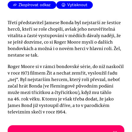
Zkopírovat odkaz
Vytisknout
Třetí představitel Jamese Bonda byl nejstarší ze šestice
herců, kteří se role chopili, avšak jeho neuvěřitelná
vitalita a časté vystupování v médiích dávaly naději, že
se ještě dozvíme, co si Roger Moore myslí o dalších
bondovkách a možná i o novém herci v hlavní roli. Žel,
nestane se tak.
Roger Moore si v rámci bondovské série, do níž naskočil
v roce 1973 filmem Žít a nechat zemřít, vysloužil řadu
„nej“. Byl nejstarším hercem, který roli převzal, neboť
začal hrát Bonda (ve Flemingově původním podání
muže mezi třicítkou a čtyřicítkou), když mu táhlo
na 46. rok věku. K tomu je však třeba dodat, že jako
James Bond již vystoupil dříve, a to v parodickém
televizním skeči v roce 1964.