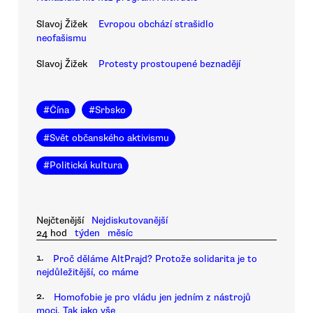
Slavoj Žižek
Evropou obchází strašidlo
neofašismu
Slavoj Žižek
Protesty prostoupené beznadějí
#
Čína
#
Srbsko
#
Svět občanského aktivismu
#
Politická kultura
Nejčtenější
Nejdiskutovanější
24 hod
týden
měsíc
1.
Proč děláme AltPrajd? Protože solidarita je to
nejdůležitější, co máme
2.
Homofobie je pro vládu jen jedním z nástrojů
moci. Tak jako vše