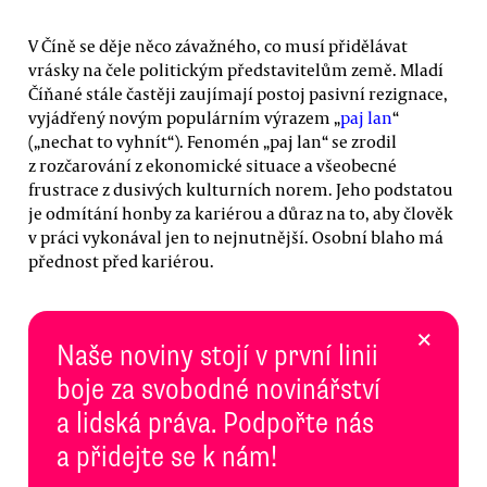
V Číně se děje něco závažného, co musí přidělávat
vrásky na čele politickým představitelům země. Mladí
Číňané stále častěji zaujímají postoj pasivní rezignace,
vyjádřený novým populárním výrazem „
paj lan
“
(„nechat to vyhnít“). Fenomén „paj lan“ se zrodil
z rozčarování z ekonomické situace a všeobecné
frustrace z dusivých kulturních norem. Jeho podstatou
je odmítání honby za kariérou a důraz na to, aby člověk
v práci vykonával jen to nejnutnější. Osobní blaho má
přednost před kariérou.
×
Naše noviny stojí v první linii
boje za svobodné novinářství
a lidská práva. Podpořte nás
a přidejte se k nám!