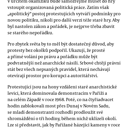
V určitém okamžiku bude samozřejmě muset do hry
vstoupit organizovaná politická práce. Zatím však
„apolitický“ postoj protestujících vytváří podmínky pro
novou politiku, nikoli pro další verzi téže staré hry. Aby
byl nastolen zákon a pořádek, je nejprve třeba zbavit
se starého nepořádku.
Pro zbytek světa by to měl být dostatečný důvod, aby
protesty bez okolků podpořil. Ukazují, že prosté
a přímé volání po právu a pořádku může být
podvratnější než anarchické násilí. Srbové chtějí právní
stát bez všech nepsaných pravidel, která nechávají
otevírají prostor pro korupci a autoritářství.
Protestující jsou na hony vzdáleni staré anarchistické
levici, která dominovala demonstracím v Paříži a
na celém Západě v roce 1968. Poté, co na čtyřiadvacet
hodin zablokovali most přes Dunaj v Novém Sadu,
se mladí demonstranti rozhodli prodloužit své
shromáždění o tři hodiny, během nichž uklízeli okolí.
Lze si představit, jak by Pařížané házející kameny v roce