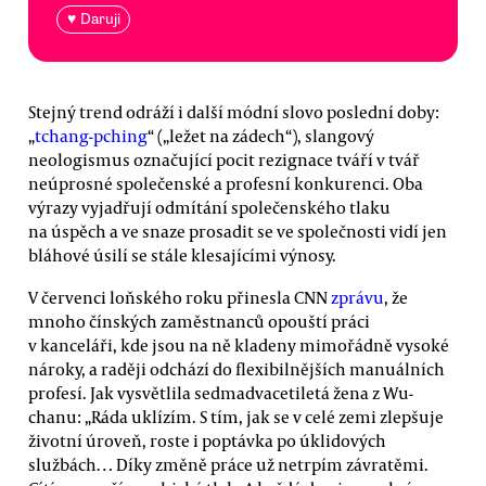
♥ Daruji
Stejný trend odráží i další módní slovo poslední doby:
„
tchang-pching
“ („ležet na zádech“), slangový
neologismus označující pocit rezignace tváří v tvář
neúprosné společenské a profesní konkurenci. Oba
výrazy vyjadřují odmítání společenského tlaku
na úspěch a ve snaze prosadit se ve společnosti vidí jen
bláhové úsilí se stále klesajícími výnosy.
V červenci loňského roku přinesla CNN
zprávu
, že
mnoho čínských zaměstnanců opouští práci
v kanceláři, kde jsou na ně kladeny mimořádně vysoké
nároky, a raději odchází do flexibilnějších manuálních
profesí. Jak vysvětlila sedmadvacetiletá žena z Wu-
chanu: „Ráda uklízím. S tím, jak se v celé zemi zlepšuje
životní úroveň, roste i poptávka po úklidových
službách… Díky změně práce už netrpím závratěmi.