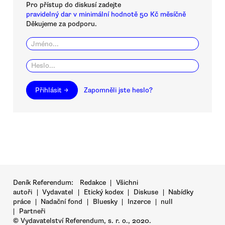
Pro přístup do diskusí zadejte
pravidelný dar v minimální hodnotě 50 Kč měsíčně
Děkujeme za podporu.
Přihlásit →
Zapomněli jste heslo?
Deník Referendum:
Redakce
|
Všichni
autoři
|
Vydavatel
|
Etický kodex
|
Diskuse
|
Nabídky
práce
|
Nadační fond
|
Bluesky
|
Inzerce
|
null
|
Partneři
© Vydavatelství Referendum, s. r. o., 2020.