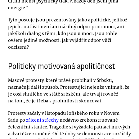
Cítím menší psychický tlak. A každý den jsem plná
energie.“
Tyto postoje jsou prezentovány jako apolitické, jelikož
jejich součástí není ani násilný odpor proti moci, ani
jakýkoli dialog s těmi, kdo jsou u moci. Jsou tohle
ovšem jediné možnosti, jak vyjádřit odpor vůči
odcizení?
Politicky motivovaná apolitičnost
Masové protesty, které právě probíhají v Srbsku,
naznačují další způsob. Protestující nejenže vnímají, že
je cosi shnilého ve státě srbském, ale trvají rovněž
na tom, že je třeba s prohnilostí skoncovat.
Protesty začaly v listopadu loňského roku v Novém
Sadu po
zřícení střechy
nedávno zrekonstruované
železniční stanice. Tragédie si vyžádala patnáct mrtvých
a dva těžce zraněné. Od té doby se demonstrace rozšířily