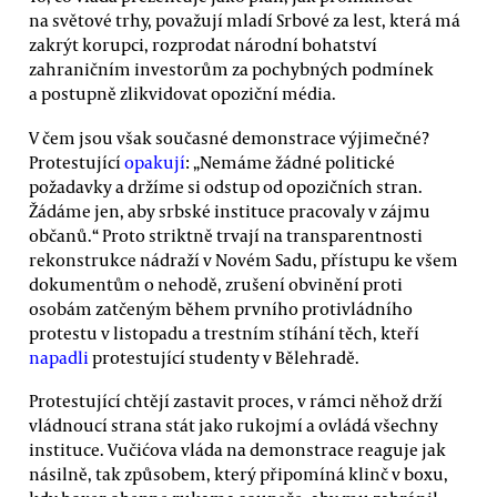
na světové trhy, považují mladí Srbové za lest, která má
zakrýt korupci, rozprodat národní bohatství
zahraničním investorům za pochybných podmínek
a postupně zlikvidovat opoziční média.
V čem jsou však současné demonstrace výjimečné?
Protestující
opakují
: „Nemáme žádné politické
požadavky a držíme si odstup od opozičních stran.
Žádáme jen, aby srbské instituce pracovaly v zájmu
občanů.“ Proto striktně trvají na transparentnosti
rekonstrukce nádraží v Novém Sadu, přístupu ke všem
dokumentům o nehodě, zrušení obvinění proti
osobám zatčeným během prvního protivládního
protestu v listopadu a trestním stíhání těch, kteří
napadli
protestující studenty v Bělehradě.
Protestující chtějí zastavit proces, v rámci něhož drží
vládnoucí strana stát jako rukojmí a ovládá všechny
instituce. Vučićova vláda na demonstrace reaguje jak
násilně, tak způsobem, který připomíná klinč v boxu,