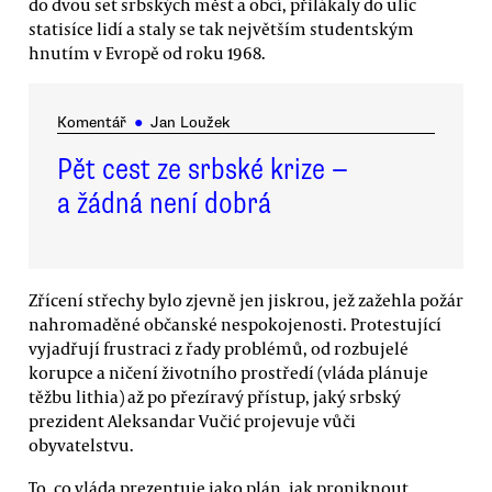
do dvou set srbských měst a obcí, přilákaly do ulic
statisíce lidí a staly se tak největším studentským
hnutím v Evropě od roku 1968.
Komentář
●
Jan Loužek
Pět cest ze srbské krize —
a žádná není dobrá
Zřícení střechy bylo zjevně jen jiskrou, jež zažehla požár
nahromaděné občanské nespokojenosti. Protestující
vyjadřují frustraci z řady problémů, od rozbujelé
korupce a ničení životního prostředí (vláda plánuje
těžbu lithia) až po přezíravý přístup, jaký srbský
prezident Aleksandar Vučić projevuje vůči
obyvatelstvu.
To, co vláda prezentuje jako plán, jak proniknout