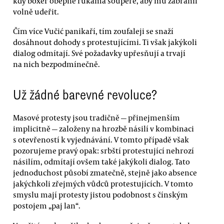
kdy boxer obepne rukama soupeře, aby mu zabránil
volně udeřit.
Čím více Vučić panikaří, tím zoufaleji se snaží
dosáhnout dohody s protestujícími. Ti však jakýkoli
dialog odmítají. Své požadavky upřesňují a trvají
na nich bezpodmínečně.
Už žádné barevné revoluce?
Masové protesty jsou tradičně — přinejmenším
implicitně — založeny na hrozbě násilí v kombinaci
s otevřeností k vyjednávání. V tomto případě však
pozorujeme pravý opak: srbští protestující nehrozí
násilím, odmítají ovšem také jakýkoli dialog. Tato
jednoduchost působí zmatečně, stejně jako absence
jakýchkoli zřejmých vůdců protestujících. V tomto
smyslu mají protesty jistou podobnost s čínským
postojem „paj lan“.