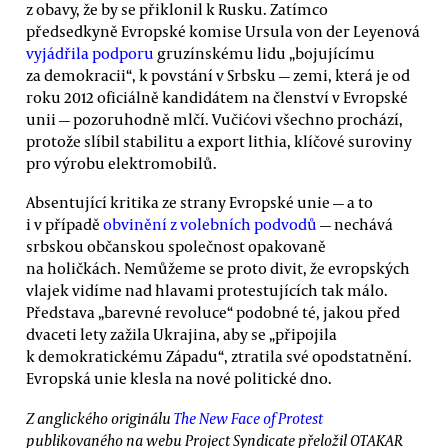
z obavy, že by se přiklonil k Rusku. Zatímco
předsedkyně Evropské komise Ursula von der Leyenová
vyjádřila podporu
gruzínskému lidu „bojujícímu
za demokracii“, k povstání v Srbsku — zemi, která je od
roku 2012 oficiálně kandidátem na členství v Evropské
unii — pozoruhodně mlčí. Vučićovi všechno prochází,
protože slíbil stabilitu a export lithia, klíčové suroviny
pro výrobu elektromobilů.
Absentující kritika ze strany Evropské unie — a to
i v případě
obvinění z volebních podvodů
— nechává
srbskou občanskou společnost opakovaně
na holičkách. Nemůžeme se proto divit, že evropských
vlajek vidíme nad hlavami protestujících tak málo.
Představa „barevné revoluce“ podobné té, jakou před
dvaceti lety zažila Ukrajina, aby se „připojila
k demokratickému Západu“, ztratila své opodstatnění.
Evropská unie klesla na nové politické dno.
Z anglického originálu
The New Face of Protest
publikovaného na webu Project Syndicate přeložil OTAKAR