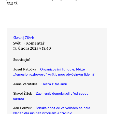
BUREŠ.
Slavoj Žižek
Svět
→
Komentář
17. února 2025 v 15.40
Související
Josef Patočka
Organizování funguje. Může
„řemeslo rozhovoru“ vrátit moc obyčejným lidem?
Janis Varufakis
Cesta z fašismu
Slavoj Žižek
Zachránit demokracii před sebou
samou
Jan Loužek
Srbská opozice ve volbách selhala.
Nenabídla nic než program Antivučić