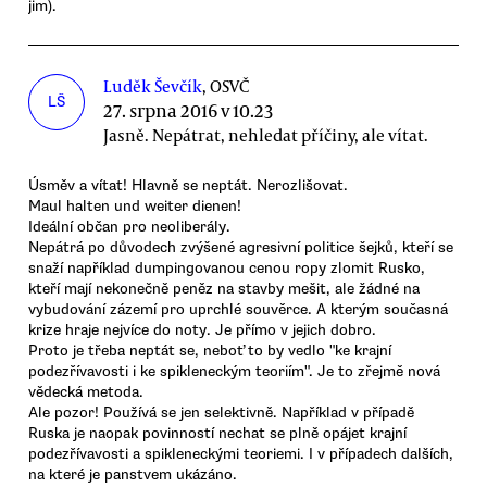
jim).
Luděk Ševčík
, OSVČ
LŠ
27. srpna 2016 v 10.23
Jasně. Nepátrat, nehledat příčiny, ale vítat.
Úsměv a vítat! Hlavně se neptát. Nerozlišovat.
Maul halten und weiter dienen!
Ideální občan pro neoliberály.
Nepátrá po důvodech zvýšené agresivní politice šejků, kteří se
snaží například dumpingovanou cenou ropy zlomit Rusko,
kteří mají nekonečně peněz na stavby mešit, ale žádné na
vybudování zázemí pro uprchlé souvěrce. A kterým současná
krize hraje nejvíce do noty. Je přímo v jejich dobro.
Proto je třeba neptát se, neboť to by vedlo "ke krajní
podezřívavosti i ke spikleneckým teoriím". Je to zřejmě nová
vědecká metoda.
Ale pozor! Používá se jen selektivně. Například v případě
Ruska je naopak povinností nechat se plně opájet krajní
podezřívavosti a spikleneckými teoriemi. I v případech dalších,
na které je panstvem ukázáno.