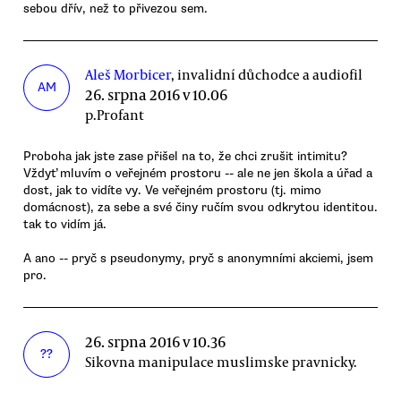
sebou dřív, než to přivezou sem.
Aleš Morbicer
, invalidní důchodce a audiofil
AM
26. srpna 2016 v 10.06
p.Profant
Proboha jak jste zase přišel na to, že chci zrušit intimitu?
Vždyť mluvím o veřejném prostoru -- ale ne jen škola a úřad a
dost, jak to vidíte vy. Ve veřejném prostoru (tj. mimo
domácnost), za sebe a své činy ručím svou odkrytou identitou.
tak to vidím já.
A ano -- pryč s pseudonymy, pryč s anonymními akciemi, jsem
pro.
26. srpna 2016 v 10.36
??
Sikovna manipulace muslimske pravnicky.