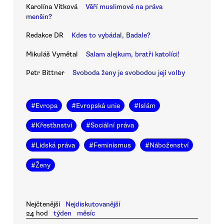
Karolína Vítková
Věří muslimové na práva
menšin?
Redakce DR
Kdes to vybádal, Badale?
Mikuláš Vymětal
Salam alejkum, bratři katolíci!
Petr Bittner
Svoboda ženy je svobodou její volby
#
Evropa
#
Evropská unie
#
Islám
#
Křesťanství
#
Sociální práva
#
Lidská práva
#
Feminismus
#
Náboženství
#
Ženy
Nejčtenější
Nejdiskutovanější
24 hod
týden
měsíc