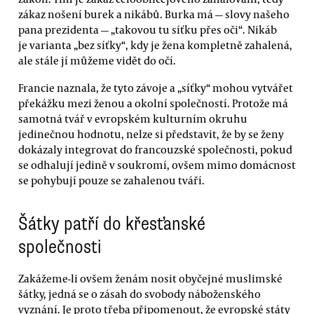
zákaz nošení burek a nikábů. Burka má — slovy našeho
pana prezidenta — „takovou tu síťku přes oči“. Nikáb
je varianta „bez síťky“, kdy je žena kompletně zahalená,
ale stále jí můžeme vidět do očí.
Francie naznala, že tyto závoje a „síťky“ mohou vytvářet
překážku mezi ženou a okolní společností. Protože má
samotná tvář v evropském kulturním okruhu
jedinečnou hodnotu, nelze si představit, že by se ženy
dokázaly integrovat do francouzské společnosti, pokud
se odhalují jedině v soukromí, ovšem mimo domácnost
se pohybují pouze se zahalenou tváří.
Šátky patří do křesťanské
společnosti
Zakážeme-li ovšem ženám nosit obyčejné muslimské
šátky, jedná se o zásah do svobody náboženského
vyznání. Je proto třeba připomenout, že evropské státy