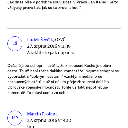
Jak dnes píše v podobné souvislosti v Právu Jan Keller: "je to
vždycky právě tak, jak se to zrovna hodí".
Luděk Ševčík
, OSVČ
LŠ
27. srpna 2016 v 11.39
A takhle to pak dopadá.
Ovčané jsou schopni i uvěřit, že zhroucení Ruska je dobrá
cesta. To už není třeba dalšího komentáře. Nejsme schopni se
vypořádat s "dobrými cestami" vzniklými nedávno se
zhroucených států a už si někdo přeje zhroucení dalšího.
Obrovské vojenské mocnosti. Tohle už fakt nepotřebuje
komentář. To mluví samo za sebe.
Martin Profant
MP
27. srpna 2016 v 14.12
Inu