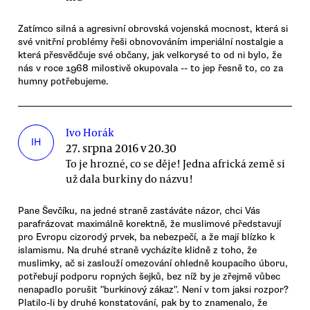
Zatímco silná a agresivní obrovská vojenská mocnost, která si
své vnitřní problémy řeši obnovováním imperiální nostalgie a
která přesvědčuje své občany, jak velkorysé to od ni bylo, že
nás v roce 1968 milostivě okupovala -- to jep řesně to, co za
humny potřebujeme.
Ivo Horák
IH
27. srpna 2016 v 20.30
To je hrozné, co se děje! Jedna africká země si
už dala burkiny do názvu!
Pane Ševčíku, na jedné straně zastáváte názor, chci Vás
parafrázovat maximálně korektně, že muslimové představují
pro Evropu cizorodý prvek, ba nebezpečí, a že mají blízko k
islamismu. Na druhé straně vycházíte klidně z toho, že
muslimky, ač si zaslouží omezování ohledně koupacího úboru,
potřebují podporu ropných šejků, bez níž by je zřejmě vůbec
nenapadlo porušit "burkinový zákaz". Není v tom jaksi rozpor?
Platilo-li by druhé konstatování, pak by to znamenalo, že