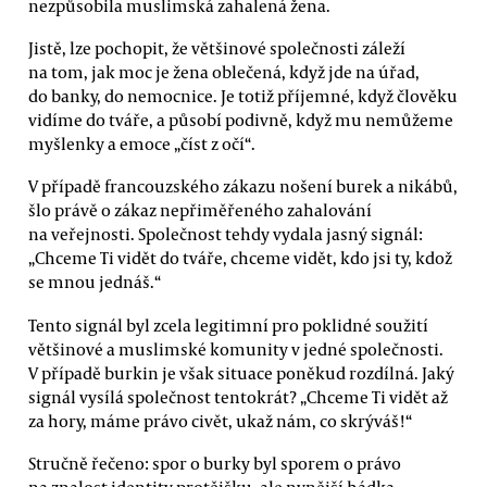
nezpůsobila muslimská zahalená žena.
Jistě, lze pochopit, že většinové společnosti záleží
na tom, jak moc je žena oblečená, když jde na úřad,
do banky, do nemocnice. Je totiž příjemné, když člověku
vidíme do tváře, a působí podivně, když mu nemůžeme
myšlenky a emoce „číst z očí“.
V případě francouzského zákazu nošení burek a nikábů,
šlo právě o zákaz nepřiměřeného zahalování
na veřejnosti. Společnost tehdy vydala jasný signál:
„Chceme Ti vidět do tváře, chceme vidět, kdo jsi ty, kdož
se mnou jednáš.“
Tento signál byl zcela legitimní pro poklidné soužití
většinové a muslimské komunity v jedné společnosti.
V případě burkin je však situace poněkud rozdílná. Jaký
signál vysílá společnost tentokrát? „Chceme Ti vidět až
za hory, máme právo civět, ukaž nám, co skrýváš!“
Stručně řečeno: spor o burky byl sporem o právo
na znalost identity protějšku, ale nynější hádka