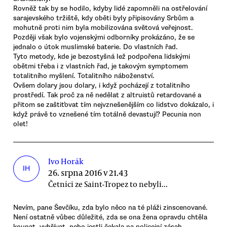
Rovněž tak by se hodilo, kdyby lidé zapomněli na ostřelování
sarajevského tržiště, kdy oběti byly připisovány Srbům a
mohutně proti nim byla mobilizována světová veřejnost.
Později však bylo vojenskými odborníky prokázáno, že se
jednalo o útok muslimské baterie. Do vlastních řad.
Tyto metody, kde je bezostyšná lež podpořena lidskými
obětmi třeba i z vlastních řad, je takovým symptomem
totalitního myšlení. Totalitního náboženství.
Ovšem dolary jsou dolary, i když pocházejí z totalitního
prostředí. Tak proč za ně nedělat z altruistů retardované a
přitom se zaštiťovat tím nejvznešenějším co lidstvo dokázalo, i
když právě to vznešené tím totálně devastují? Pecunia non
olet!
Ivo Horák
IH
26. srpna 2016 v 21.43
Četníci ze Saint-Tropez to nebyli...
Nevím, pane Ševčíku, zda bylo něco na té pláži zinscenované.
Není ostatně vůbec důležité, zda se ona žena opravdu chtěla
koupat, vyhřívat, nebo jestli čekala na policejní zásah.