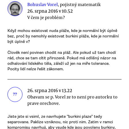
Bohuslav Vorel
, pojistný matematik
26. srpna 2016 v 10.52
V čem je problém?
Když mohou existovat nuda pláže, kde je normální být úplně
bez, proč by nemohly existovat burkini pláže, kde je normální
být úplně v?
Člověk není povinen chodit na pláž. Ale pokud už tam chodí
rád, chce se tam cítit přirozeně. Pokud má odlišný názor na
odhalování lidského těla, záleží už jen na míře tolerance.
Pocity lidí nelze řešit zákonem.
26. srpna 2016 v 13.22
??
Obavam se p. Vorel ze to neni pro autorku to
prave orechove.
Jiste jste si vsiml, ze navrhujete "burkini plaze" tedy
separovane. Paklize vzniknou, nic proti nim. Zatim v ramci
kompromisu navrhuji, aby vsude kde jsou povoleny burkiny,