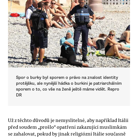
Spor o burky byl sporem o právo na znalost identity
protějšku, ale nynější hádka o burkini je patriarchálním
sporem o to, co vše na ženě ještě máme vidět. Repro
DR
Už z těchto důvodů je nemyslitelné, aby například Itálii
před soudem „prošlo“ opatření zakazující muslimkám
se zahalovat, pokud by jinak religiózní Itálie současně