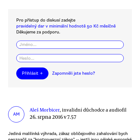
Pro přístup do diskusí zadejte
pravidelný dar v minimální hodnotě 50 Kč měsíčně
Děkujeme za podporu.
Přihlásit →
Zapomněli jste heslo?
Aleš Morbicer
, invalidní důchodce a audiofil
AM
26. srpna 2016 v 7.57
Jediná malilinká výhrada, zákaz obličejového zahalování bych
neoznačil za "kontroverzní zákon" -- jestli jsou nějaké evropské