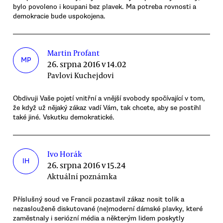
bylo povoleno i koupani bez plavek. Ma potreba rovnosti a
demokracie bude uspokojena.
Martin Profant
MP
26. srpna 2016 v 14.02
Pavlovi Kuchejdovi
Obdivuji Vaše pojetí vnitřní a vnější svobody spočívající v tom,
že když už nějaký zákaz vadí Vám, tak chcete, aby se postihl
také jiné. Vskutku demokratické.
Ivo Horák
IH
26. srpna 2016 v 15.24
Aktuální poznámka
Příslušný soud ve Francii pozastavil zákaz nosit tolik a
nezaslouženě diskutované (ne)moderní dámské plavky, které
zaměstnaly i seriózní média a některým lidem poskytly