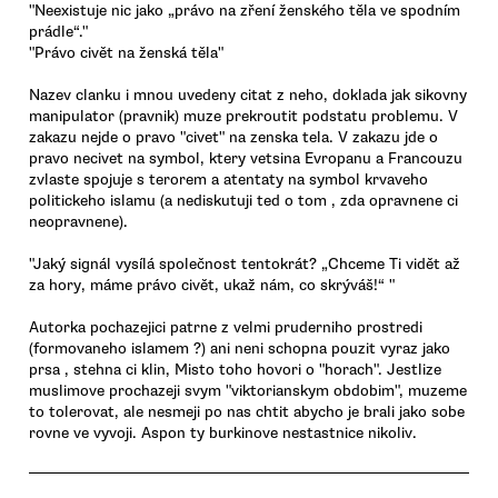
"Neexistuje nic jako „právo na zření ženského těla ve spodním
prádle“."
"Právo civět na ženská těla"
Nazev clanku i mnou uvedeny citat z neho, doklada jak sikovny
manipulator (pravnik) muze prekroutit podstatu problemu. V
zakazu nejde o pravo "civet" na zenska tela. V zakazu jde o
pravo necivet na symbol, ktery vetsina Evropanu a Francouzu
zvlaste spojuje s terorem a atentaty na symbol krvaveho
politickeho islamu (a nediskutuji ted o tom , zda opravnene ci
neopravnene).
"Jaký signál vysílá společnost tentokrát? „Chceme Ti vidět až
za hory, máme právo civět, ukaž nám, co skrýváš!“ "
Autorka pochazejici patrne z velmi pruderniho prostredi
(formovaneho islamem ?) ani neni schopna pouzit vyraz jako
prsa , stehna ci klin, Misto toho hovori o "horach". Jestlize
muslimove prochazeji svym "viktorianskym obdobim", muzeme
to tolerovat, ale nesmeji po nas chtit abycho je brali jako sobe
rovne ve vyvoji. Aspon ty burkinove nestastnice nikoliv.