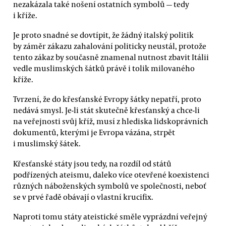
nezakázala také nošení ostatních symbolů — tedy
i kříže.
Je proto snadné se dovtípit, že žádný italský politik
by záměr zákazu zahalování politicky neustál, protože
tento zákaz by současně znamenal nutnost zbavit Itálii
vedle muslimských šátků právě i tolik milovaného
kříže.
Tvrzení, že do křesťanské Evropy šátky nepatří, proto
nedává smysl. Je-li stát skutečně křesťanský a chce-li
na veřejnosti svůj kříž, musí z hlediska lidskoprávních
dokumentů, kterými je Evropa vázána, strpět
i muslimský šátek.
Křesťanské státy jsou tedy, na rozdíl od států
podřízených ateismu, daleko více otevřené koexistenci
různých náboženských symbolů ve společnosti, neboť
se v prvé řadě obávají o vlastní krucifix.
Naproti tomu státy ateistické směle vyprázdní veřejný