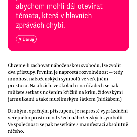
abychom mohli dál otevírat
témata, která v hlavních
zprávách chybí.
♥ Daruji
Chceme-li zachovat náboženskou svobodu, lze zvolit
dva přístupy. Prvním je naprostá rozvolněnost — tedy
mnohost náboženských symbolů ve veřejném
prostoru. Na ulicích, ve školách i na úřadech se pak
můžete setkat s nošením křížků na krku, židovskými
jarmulkami a také muslimským šátkem (hidžábem).
Druhým, opačným přístupem, je naprosté vyprázdnění
veřejného prostoru od všech náboženských symbolů.
Ve společnosti se pak nesetkáte s manifestací absolutně
ničeho.