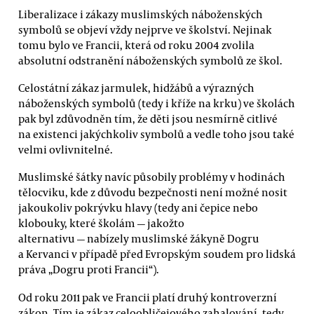
Liberalizace i zákazy muslimských náboženských
symbolů se objeví vždy nejprve ve školství. Nejinak
tomu bylo ve Francii, která od roku 2004 zvolila
absolutní odstranění náboženských symbolů ze škol.
Celostátní zákaz jarmulek, hidžábů a výrazných
náboženských symbolů (tedy i kříže na krku) ve školách
pak byl zdůvodněn tím, že děti jsou nesmírně citlivé
na existenci jakýchkoliv symbolů a vedle toho jsou také
velmi ovlivnitelné.
Muslimské šátky navíc působily problémy v hodinách
tělocviku, kde z důvodu bezpečnosti není možné nosit
jakoukoliv pokrývku hlavy (tedy ani čepice nebo
klobouky, které školám — jakožto
alternativu — nabízely muslimské žákyně Dogru
a Kervanci v případě před Evropským soudem pro lidská
práva „Dogru proti Francii“).
Od roku 2011 pak ve Francii platí druhý kontroverzní
zákon. Tím je zákaz celoobličejového zahalování, tedy