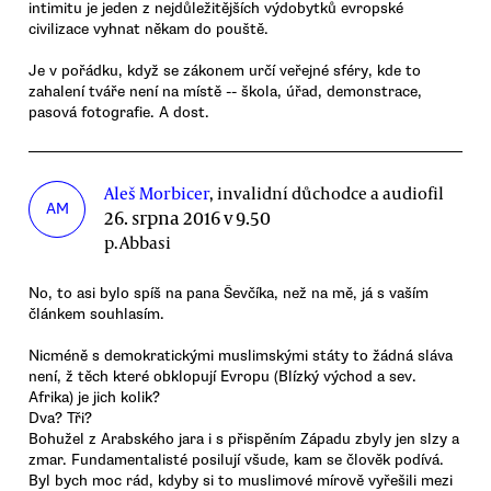
intimitu je jeden z nejdůležitějších výdobytků evropské
civilizace vyhnat někam do pouště.
Je v pořádku, když se zákonem určí veřejné sféry, kde to
zahalení tváře není na místě -- škola, úřad, demonstrace,
pasová fotografie. A dost.
Aleš Morbicer
, invalidní důchodce a audiofil
AM
26. srpna 2016 v 9.50
p.Abbasi
No, to asi bylo spíš na pana Ševčíka, než na mě, já s vaším
článkem souhlasím.
Nicméně s demokratickými muslimskými státy to žádná sláva
není, ž těch které obklopují Evropu (Blízký východ a sev.
Afrika) je jich kolik?
Dva? Tři?
Bohužel z Arabského jara i s přispěním Západu zbyly jen slzy a
zmar. Fundamentalisté posilují všude, kam se člověk podívá.
Byl bych moc rád, kdyby si to muslimové mírově vyřešili mezi