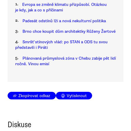
1.
Evropa se změně klimatu přizpůsobí. Otázkou
je kdy, jak a co s příčinami
2.
Padesát odstínů lži a nová nekulturní politika
3.
Brno chce koupit dům architektky Růženy Žertové
4.
Smršť stínových vlád: po STAN a ODS tu svou
představili i Piráti
5.
Plánovaná průmyslová zóna v Chebu zabije pět lidí
ročně. Vinou emisí
Zkopírovat odkaz
Vytisknout
Diskuse