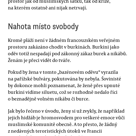
prostor jak od muslimských šátků, tak od kříže,
na kterém ostatně ani nijak netrvají.
Nahota místo svobody
Kromě pláží není v žádném francouzském veřejném
prostoru zakázáno chodit v burkinách. Burkini jako
oděv totiž nespadají pod zákonný zákaz burek a nikábů.
Ženám je přeci vidět do tváře.
Pokud by žena v tomto „bazénovém oděvu“ vyrazila
na pařížské bulváry, pokutována by nebyla. Šovinisté
by dokonce mohli poznamenat, že ženě přes upnuté
burkini vidíme siluetu, což se rozhodně nedalo říci
o beznadějně volném nikábu či burce.
Jak bylo řečeno v úvodu, ženy si už zvykly, že například
jejich hidžáb je hromosvodem pro veškeré emoce vůči
muslimské komunitě obecně. A to přesto, že žádný
z nedávných teroristických útoků ve Francii