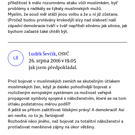
příležitost k málo rozumnému ataku vůči muslimkám, byť
problémy s radikály se týkaly muslimských mužů.
Myslím, že soud měl stěží jinou volbu a že u ní již zůstane.
(Pročež budou prolévány krokodýlí slzy nad slabostí naší
západní demokracie tváří v tvář nepříteli silnému jak silnice, jak
bychom začasté také chtěli být.
Luděk Ševčík
, OSVČ
LŠ
26. srpna 2016 v 19.05
Jak jsem předpokládal.
Proč bojovat v muslimských zemích se skutečným útlakem
muslimských žen, když je daleko pohodlnější bojovat s
rozloženým evropským systémem za možnost veřejně
propagovat symboly spojené s náboženstvím, které se na tom
útlaku podstatnou měrou podílí?
A ještě se přitom zaštiťovat lidskými právy! A demokracií! Asi
ani nevíte, co to je, farizejové!
Rozhodně něco jiného, než bojovat za totalitní náboženství a
protlačovat menšinové zájmy na úkor většiny.