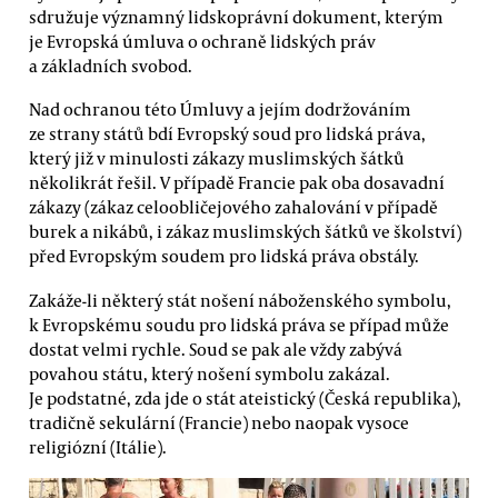
sdružuje významný lidskoprávní dokument, kterým
je Evropská úmluva o ochraně lidských práv
a základních svobod.
Nad ochranou této Úmluvy a jejím dodržováním
ze strany států bdí Evropský soud pro lidská práva,
který již v minulosti zákazy muslimských šátků
několikrát řešil. V případě Francie pak oba dosavadní
zákazy (zákaz celoobličejového zahalování v případě
burek a nikábů, i zákaz muslimských šátků ve školství)
před Evropským soudem pro lidská práva obstály.
Zakáže-li některý stát nošení náboženského symbolu,
k Evropskému soudu pro lidská práva se případ může
dostat velmi rychle. Soud se pak ale vždy zabývá
povahou státu, který nošení symbolu zakázal.
Je podstatné, zda jde o stát ateistický (Česká republika),
tradičně sekulární (Francie) nebo naopak vysoce
religiózní (Itálie).