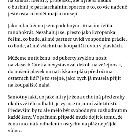
o burkini je patriarchálním sporem o to, co vše na ženě
ještě ostatní vidět mají a musejí.
Jako mladá žena jsem podobným situacím čelila
mnohokrát. Nezahaluji se, přesto jako Evropanka
řeším, co bude, až mě partner uvidí ve spodním prádle,
co bude, až mě všichni na koupališti uvidí v plavkách.
Můžeme nutit ženu, od puberty zvyklou nosit
na vlasech šátek a nevystavovat dekolt na veřejnosti,
do nošení plavek na natřískané pláži před očima
ostatních lidí? Je to stejné, jako bych já musela přijít
na koupaliště nahá.
Samotný fakt, do jaké míry je žena ochotná před zraky
okolí své tělo odhalit, je vysoce intimní záležitostí.
Především by to ale mělo být svobodným rozhodnutím
každé ženy. V opačném případě může dojít k tomu, že
žena nucená k odhalení z ostychu na pláž nepřijde
vůbec.