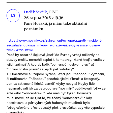
Luděk Ševčík
, OSVČ
LŠ
26. srpna 2016 v 19.36
Pane Horáku, já mám také aktuální
poznámku:
https://www.novinky.cz/zahranicni/evropa/412989-incident-
se-zahalenou-muslimkou-na-plazi-v-nice-byl-zinscenovany-
tvrdi-kritici.html
Proč by ostatně šejkové ,kteří do Evropy vrhají miliardy na
stavby mešit, nemohli zaplatit komparsy, které hrají divadla v
jejich zájmu? A kdo ví, kolik "ochránců lidských práv" už
"chrání lidská práva" za jejich petrodolary?
Ti Omramové a utopení Syřané, kteří jsou "náhodou" vyfoceni,
či nafilmováni "náhodou" procházejícími filmaři a fotografy.
Jen ta zatracená lidská paměť kdyby nebyla! Kdyby lidé
nepamatovali jak za petrodolary "novináři" publikovali fotky ze
srbského "koncentráku", kde měli být tyraní bosenští
muslimové, až se zjistilo, že žádný "koncentrák" nikdy
neexistoval a pár vybraných hubených muslimů bylo
fotografováno přes ostnatý plot prasečáku, aby vše vypadalo
dramaticky.