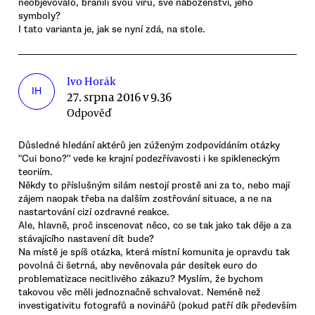
neobjevovalo, bránili svou víru, své náboženství, jeho
symboly?
I tato varianta je, jak se nyní zdá, na stole.
Ivo Horák
IH
27. srpna 2016 v 9.36
Odpověď
Důsledné hledání aktérů jen zúženým zodpovídáním otázky
"Cui bono?" vede ke krajní podezřívavosti i ke spikleneckým
teoriím.
Někdy to příslušným silám nestojí prostě ani za to, nebo mají
zájem naopak třeba na dalším zostřování situace, a ne na
nastartování cizí ozdravné reakce.
Ale, hlavně, proč inscenovat něco, co se tak jako tak děje a za
stávajícího nastavení dít bude?
Na místě je spíš otázka, která místní komunita je opravdu tak
povolná či šetrná, aby nevěnovala pár desítek euro do
problematizace necitlivého zákazu? Myslím, že bychom
takovou věc měli jednoznačně schvalovat. Neméně než
investigativitu fotografů a novinářů (pokud patří dík především