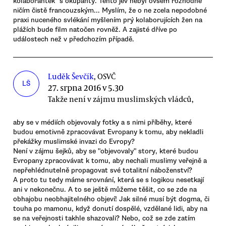
kolaborantek" s okupanty. Tento jev nebyl ovšem rozhodně
ničím čistě francouzským... Myslím, že o ne zcela nepodobné
praxi nuceného svlékání myšlením prý kolaborujících žen na
plážích bude film natočen rovněž. A zajisté dříve po
událostech než v předchozím případě.
Luděk Ševčík
, OSVČ
LŠ
27. srpna 2016 v 5.30
Takže není v zájmu muslimských vládců,
aby se v médiích objevovaly fotky a s nimi příběhy, které
budou emotivně zpracovávat Evropany k tomu, aby nekladli
překážky muslimské invazi do Evropy?
Není v zájmu šejků, aby se "objevovaly" story, které budou
Evropany zpracovávat k tomu, aby nechali muslimy veřejně a
nepřehlédnutelně propagovat své totalitní náboženství?
A proto tu tedy máme srovnání, která se s logikou nesetkají
ani v nekonečnu. A to se ještě můžeme těšit, co se zde na
obhajobu neobhajitelného objeví! Jak silné musí být dogma, či
touha po mamonu, když donutí dospělé, vzdělané lidi, aby na
se na veřejnosti takhle shazovali? Nebo, což se zde zatím