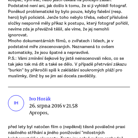
Podstatné není ani, jak došlo k tomu, že si ji vyhlédl fotograf.
Poněkud problematické by bylo pouze, kdyby falešní (resp.
herci) byli policisté. Jenže toho nebylo třeba, neboť příslušné
složky nesporně měly příkaz k postupu, který fotograf pořídil,
nevíme zda je převážně těšil, ale víme, že jej nemohli
ignorovat.
Mnoho dokumentárních filmů, o zvířatech i lidech, je v
podstatné míře zinscenovaných. Neznamená to ovšem
automaticky, že jsou špatné a nepravdivé.
P.S.: Vámi zmínění šejkové by jistě neinscenovali něco, co se
tak jako tak má dít a také se dělo. V případě přetrvání zákazu
"burkin" by přikročili spíš k zakládání soukromých pláží pro
muslimky, čímž by se jim asi docela zavděčily.
Ivo Horák
IH
26. srpna 2016 v 21.58
Apropos,
před lety byl natočen film o (nepěkné) těsně poválečné praxi
násilného stříhání a jiného ponižování "milostných