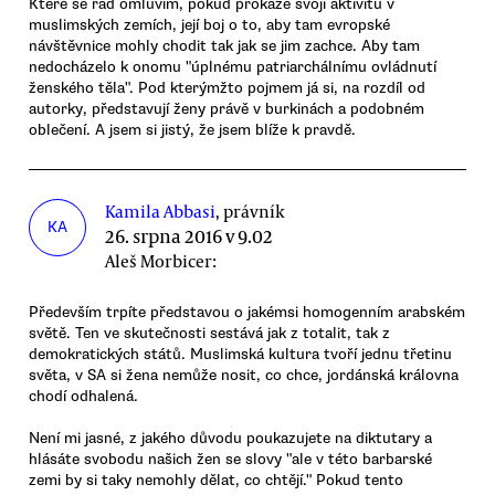
Které se rád omluvím, pokud prokáže svoji aktivitu v
muslimských zemích, její boj o to, aby tam evropské
návštěvnice mohly chodit tak jak se jim zachce. Aby tam
nedocházelo k onomu "úplnému patriarchálnímu ovládnutí
ženského těla". Pod kterýmžto pojmem já si, na rozdíl od
autorky, představují ženy právě v burkinách a podobném
oblečení. A jsem si jistý, že jsem blíže k pravdě.
Kamila Abbasi
, právník
KA
26. srpna 2016 v 9.02
Aleš Morbicer:
Především trpíte představou o jakémsi homogenním arabském
světě. Ten ve skutečnosti sestává jak z totalit, tak z
demokratických států. Muslimská kultura tvoří jednu třetinu
světa, v SA si žena nemůže nosit, co chce, jordánská královna
chodí odhalená.
Není mi jasné, z jakého důvodu poukazujete na diktutary a
hlásáte svobodu našich žen se slovy "ale v této barbarské
zemi by si taky nemohly dělat, co chtějí." Pokud tento