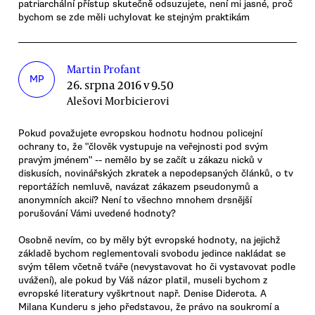
patriarchální přístup skutečně odsuzujete, není mi jasné, proč
bychom se zde měli uchylovat ke stejným praktikám
Martin Profant
MP
26. srpna 2016 v 9.50
Alešovi Morbicierovi
Pokud považujete evropskou hodnotu hodnou policejní
ochrany to, že "člověk vystupuje na veřejnosti pod svým
pravým jménem" -- nemělo by se začít u zákazu nicků v
diskusích, novinářských zkratek a nepodepsaných článků, o tv
reportážích nemluvě, navázat zákazem pseudonymů a
anonymních akcií? Není to všechno mnohem drsnější
porušování Vámi uvedené hodnoty?
Osobně nevím, co by měly být evropské hodnoty, na jejichž
základě bychom reglementovali svobodu jedince nakládat se
svým tělem včetně tváře (nevystavovat ho či vystavovat podle
uvážení), ale pokud by Váš názor platil, museli bychom z
evropské literatury vyškrtnout např. Denise Diderota. A
Milana Kunderu s jeho představou, že právo na soukromí a