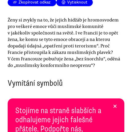
Zkopírovat odkaz
Vytisknout
Ženy si zvykly na to, že jejich hidžáb je hromosvodem
pro veškeré emoce vůči muslimské komunitě
v jakékoliv společnosti na světě. I ve Francii je to opět
žena, ke komu se tyto emoce obracejí a na kterou
dopadají údajná „opatření proti terorismu“. Proč
Francie přistoupila k zákazu muslimských plavek?
V čem Francouze pobuřuje žena „bez šnorchlu“, oděná
do „muslimsky konformního neoprenu“?
Vymítání symbolů
×
Stojíme na straně slabších a
odhalujeme jejich falešné
přátele. Podpořte nás,