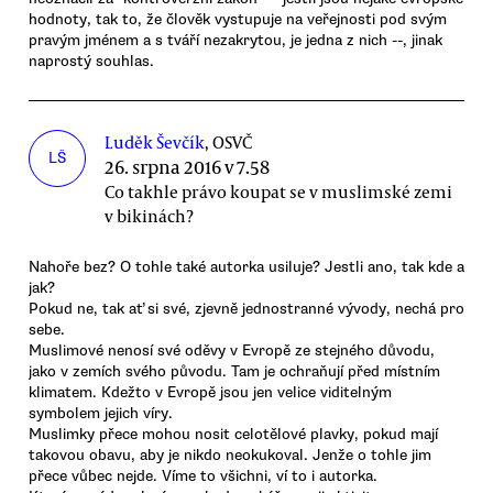
hodnoty, tak to, že člověk vystupuje na veřejnosti pod svým
pravým jménem a s tváří nezakrytou, je jedna z nich --, jinak
naprostý souhlas.
Luděk Ševčík
, OSVČ
LŠ
26. srpna 2016 v 7.58
Co takhle právo koupat se v muslimské zemi
v bikinách?
Nahoře bez? O tohle také autorka usiluje? Jestli ano, tak kde a
jak?
Pokud ne, tak ať si své, zjevně jednostranné vývody, nechá pro
sebe.
Muslimové nenosí své oděvy v Evropě ze stejného důvodu,
jako v zemích svého původu. Tam je ochraňují před místním
klimatem. Kdežto v Evropě jsou jen velice viditelným
symbolem jejich víry.
Muslimky přece mohou nosit celotělové plavky, pokud mají
takovou obavu, aby je nikdo neokukoval. Jenže o tohle jim
přece vůbec nejde. Víme to všichni, ví to i autorka.