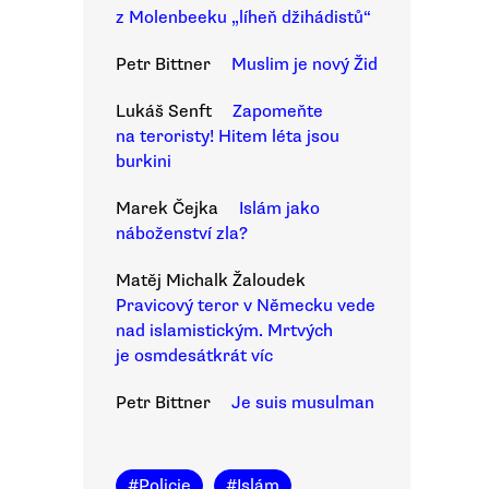
z Molenbeeku „líheň džihádistů“
Petr Bittner
Muslim je nový Žid
Lukáš Senft
Zapomeňte
na teroristy! Hitem léta jsou
burkini
Marek Čejka
Islám jako
náboženství zla?
Matěj Michalk Žaloudek
Pravicový teror v Německu vede
nad islamistickým. Mrtvých
je osmdesátkrát víc
Petr Bittner
Je suis musulman
#
Policie
#
Islám