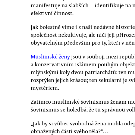
manifestuje na slabších — identifikuje na 
efektivní činnost.
Jak bolestně víme i z naší nedávné histori
společnost nekultivuje, ale ničí její přiroz
obyvatelným především pro ty, kteří v něm 
Muslimské ženy
jsou v souboji mezi repu
a konzervativním islámem pouhým objekte
mlýnskými koly dvou patriarchátů: ten mus
rozptýlen jejich krásou; ten sekulární je sv
mystériem.
Zatímco muslimský šovinismus ženám možn
šovinismus se holedbá, že tu správnou vol
„Jak by si vůbec svobodná žena mohla odep
obnažených částí svého těla?“…