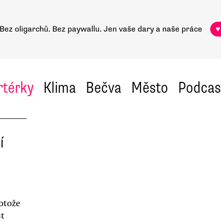
Bez oligarchů. Bez paywallu.
Jen vaše dary a naše práce
♥
rtérky
Klima
Bečva
Město
Podcas
í
otože
st