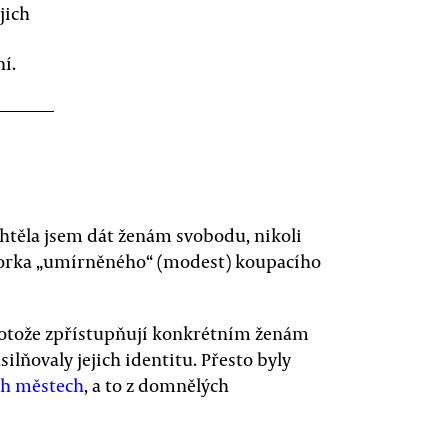
jich
í.
chtěla jsem dát ženám svobodu, nikoli
torka „umírněného“ (modest) koupacího
otože zpřístupňují konkrétním ženám
ilňovaly jejich identitu. Přesto byly
ch městech
, a to z domnělých