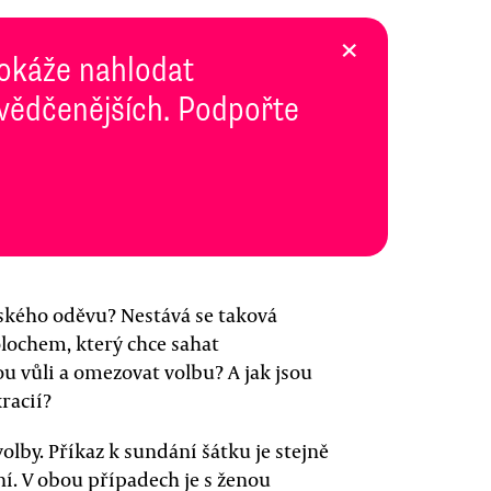
×
dokáže nahlodat
svědčenějších. Podpořte
nského oděvu? Nestává se taková
ochem, který chce sahat
 vůli a omezovat volbu? A jak jsou
racií?
olby. Příkaz k sundání šátku je stejně
í. V obou případech je s ženou