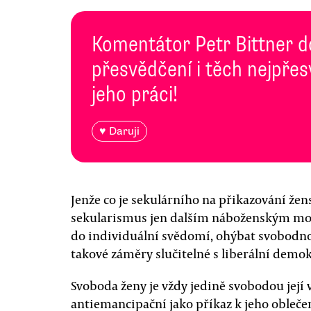
Komentátor Petr Bittner 
přesvědčení i těch nejpře
jeho práci!
♥ Daruji
Jenže co je sekulárního na přikazování že
sekularismus jen dalším náboženským mol
do individuální svědomí, ohýbat svobodnou
takové záměry slučitelné s liberální demok
Svoboda ženy je vždy jedině svobodou její v
antiemancipační jako příkaz k jeho oblečen