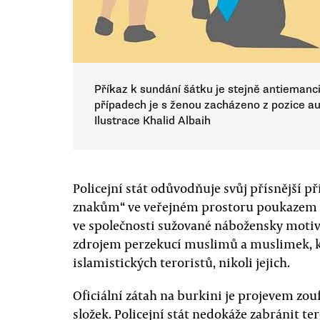
Příkaz k sundání šátku je stejně antiemanci
případech je s ženou zacházeno z pozice aut
Ilustrace Khalid Albaih
Policejní stát odůvodňuje svůj přísnější 
znakům“ ve veřejném prostoru poukazem na
ve společnosti sužované nábožensky motivo
zdrojem perzekucí muslimů a muslimek, kt
islamistických teroristů, nikoli jejich.
Oficiální zátah na burkini je projevem zou
složek. Policejní stát nedokáže zabránit te