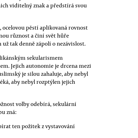
nich viditelný znak a předstírá svou
e, ocelovou pěstí aplikovaná rovnost
enou různost a činí svět hůře
už tak denně zápolí o nezávislost.
blikánským sekularismem
m. Jejich autonomie je drcena mezi
limský je silou zahaluje, aby nebyl
léká, aby nebyl rozptýlen jejich
ost volby odebírá, sekulární
bu zná:
írat ten požitek z vystavování