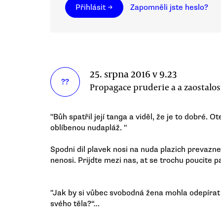
Přihlásit →
Zapomněli jste heslo?
25. srpna 2016 v 9.23
??
Propagace pruderie a a zaostalost
"Bůh spatřil její tanga a viděl, že je to dobré. 
oblíbenou nudapláž. "
Spodni dil plavek nosi na nuda plazich prevazn
nenosi. Prijdte mezi nas, at se trochu poucite p
"Jak by si vůbec svobodná žena mohla odepírat
svého těla?“…