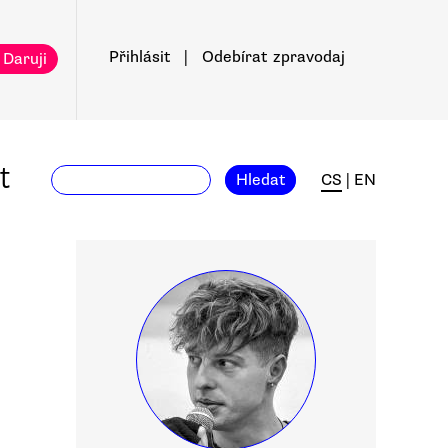
Přihlásit
|
Odebírat
zpravodaj
 Daruji
t
Hledat
CS
|
EN