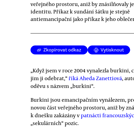
veřejného prostoru, aniž by znásilňovaly je
identitu. Příkaz k sundání šátku je stejně
antiemancipační jako příkaz k jeho oblečen
Zkopírovat odkaz
Vytisknout
„Když jsem v roce 2004 vynalezla burkini, 
jim ji odebrat,“
říká Aheda Zanettiová
, au
oděvu s názvem „burkini“.
Burkini jsou emancipačním vynálezem, pr
novou část veřejného prostoru, aniž by znás
k dnešku zakázány v
patnácti francouzský
„sekulárních“ pozic.