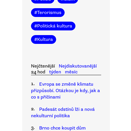
#
Terorismus
#
Politická kultura
#
Kultura
Nejčtenější
Nejdiskutovanější
24 hod
týden
měsíc
1.
Evropa se změně klimatu
přizpůsobí. Otázkou je kdy, jak a
co s příčinami
2.
Padesát odstínů lži a nová
nekulturní politika
3.
Brno chce koupit dům