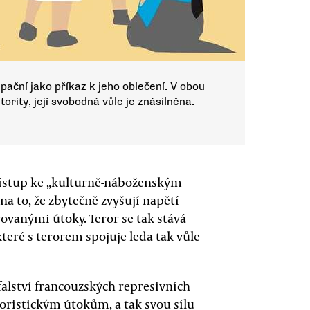
pační jako příkaz k jeho oblečení. V obou
ority, její svobodná vůle je znásilněna.
přístup ke „kulturně-náboženským
 to, že zbytečně zvyšují napětí
vanými útoky. Teror se tak stává
eré s terorem spojuje leda tak vůle
falství francouzských represivních
roristickým útokům, a tak svou sílu