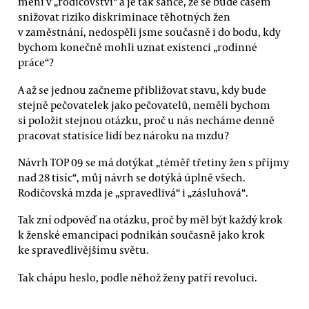
mění v „rodičovství“ a je tak šance, že se bude časem
snižovat riziko diskriminace těhotných žen
v zaměstnání, nedospěli jsme současně i do bodu, kdy
bychom konečně mohli uznat existenci „rodinné
práce“?
A až se jednou začneme přibližovat stavu, kdy bude
stejně pečovatelek jako pečovatelů, neměli bychom
si položit stejnou otázku, proč u nás necháme denně
pracovat statisíce lidí bez nároku na mzdu?
Návrh TOP 09 se má dotýkat „téměř třetiny žen s příjmy
nad 28 tisíc“, můj návrh se dotýká úplně všech.
Rodičovská mzda je „spravedlivá“ i „zásluhová“.
Tak zní odpověď na otázku, proč by měl být každý krok
k ženské emancipaci podnikán současně jako krok
ke spravedlivějšímu světu.
Tak chápu heslo, podle něhož ženy patří revoluci.