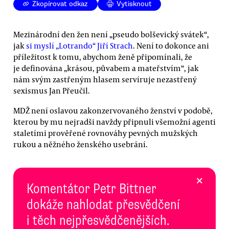
Zkopírovat odkaz
Vytisknout
Mezinárodní den žen není „pseudo bolševický svátek“,
jak
si myslí „Lotrando“ Jiří Strach
. Není to dokonce ani
příležitost k tomu, abychom ženě připomínali, že
je definována „krásou, půvabem a mateřstvím“, jak
nám svým zastřeným hlasem servíruje nezastřený
sexismus Jan Přeučil.
MDŽ není oslavou zakonzervovaného ženství v podobě,
kterou by mu nejradši navždy připnuli všemožní agenti
staletími prověřené rovnováhy pevných mužských
rukou a něžného ženského usebrání.
×
Komentátor Petr Bittner
dokáže nahlodat přesvědčení
i těch nejpřesvědčenějších.