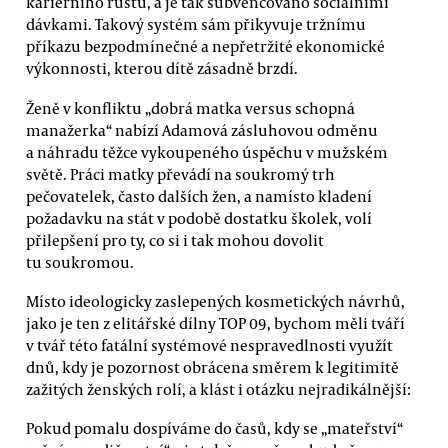
kariérního růstu, a je tak subvencováno sociálními
dávkami. Takový systém sám přikyvuje tržnímu
příkazu bezpodmínečné a nepřetržité ekonomické
výkonnosti, kterou dítě zásadně brzdí.
Ženě v konfliktu „dobrá matka versus schopná
manažerka“ nabízí Adamová zásluhovou odměnu
a náhradu těžce vykoupeného úspěchu v mužském
světě. Práci matky převádí na soukromý trh
pečovatelek, často dalších žen, a namísto kladení
požadavku na stát v podobě dostatku školek, volí
přilepšení pro ty, co si i tak mohou dovolit
tu soukromou.
Místo ideologicky zaslepených kosmetických návrhů,
jako je ten z elitářské dílny TOP 09, bychom měli tváří
v tvář této fatální systémové nespravedlnosti využít
dnů, kdy je pozornost obrácena směrem k legitimitě
zažitých ženských rolí, a klást i otázku nejradikálnější:
Pokud pomalu dospíváme do časů, kdy se „mateřství“