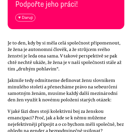
Podpořte jeho práci!
♥ Daruji
Je to den, kdy by si měla celá společnost připomenout,
že žena je autonomní člověk, a že strůjcem svého
ženství je leda ona sama. V takové perspektivě se pak
chtě nechtě ukáže, že žena je v naší společnosti stále až
tím „druhým pohlavím“.
Jakmile tedy odmítneme definovat ženu slovníkem
minulého století a přenecháme právo na sebeurčení
samotným ženám, musíme každý další mezinárodní
den žen využít k novému položení starých otázek:
V jaké fázi dnes stojí kolektivní boj za ženskou
emancipaci? Proč, jak a kde se k němu můžeme
nejefektivněji připojit a o co bychom měli společně, bez
ohledu na gender a bezpodmínečně usilovat?