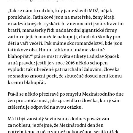
„Tak se nám to od dob, kdy jsme slavili MDŽ, nějak
pomíchalo. Tatínkové jsou na mateřské, ženy létají
v nadzvukových tryskáčích, v nemocnici jsou zdravotní
bratři, manažerky řídí nadnárodní gigantické firmy,
zatímco jejich manželé nakupují, chodí do školky pro
děti a vaří večeři. Pak máme skoromanželství, kde jsou
tatínkové oba. Hmm, tak komu máme vlastně
blahopřát?“ ptá se mistr světa etikety Ladislav Špaček
a má pravdu: jestli je v roce 2016 někdo schopen
vyplodit tak ubrečené patriarchální žalování, člověka
se snadno zmocní pocit, že skutečně dosud není komu
k čemu blahopřát.
Ptá-li se někdo přezíravě po smyslu Mezinárodního dne
žen pro současnost, jde zpravidla o člověka, který sám
ztělesňuje odpověď na svou otázku.
Má-li být zaostalý šovinismus dodnes považován
za noblesu, je zřejmé, že Mezinárodní den žen
potřebujeme o něco víc než nekonečnou sérii knížek