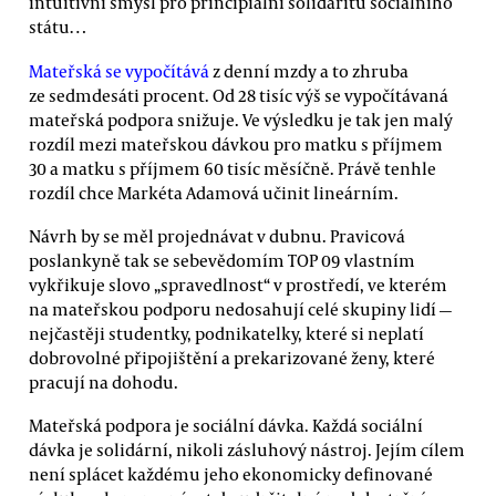
intuitivní smysl pro principiální solidaritu sociálního
státu…
Mateřská se vypočítává
z denní mzdy a to zhruba
ze sedmdesáti procent. Od 28 tisíc výš se vypočítávaná
mateřská podpora snižuje. Ve výsledku je tak jen malý
rozdíl mezi mateřskou dávkou pro matku s příjmem
30 a matku s příjmem 60 tisíc měsíčně. Právě tenhle
rozdíl chce Markéta Adamová učinit lineárním.
Návrh by se měl projednávat v dubnu. Pravicová
poslankyně tak se sebevědomím TOP 09 vlastním
vykřikuje slovo „spravedlnost“ v prostředí, ve kterém
na mateřskou podporu nedosahují celé skupiny lidí —
nejčastěji studentky, podnikatelky, které si neplatí
dobrovolné připojištění a prekarizované ženy, které
pracují na dohodu.
Mateřská podpora je sociální dávka. Každá sociální
dávka je solidární, nikoli zásluhový nástroj. Jejím cílem
není splácet každému jeho ekonomicky definované