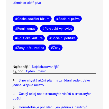
„feministické“ pivo
#
České sociální fórum
#
Sociální práva
#
Feminismus
#
Perspektivy levice
#
Politická kultura
#
Sociální politika
#
Ženy, děti, rodina
#
Ženy
Nejčtenější
Nejdiskutovanější
24 hod
týden
měsíc
1.
Brno chystá akční plán na zvládání veder. Jako
jediné krajské město
2.
Český orloj nepotrestaných viníků a trestaných
obětí
3.
Homofobie je pro vládu jen jedním z nástrojů