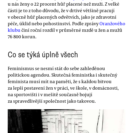
u nás ženy o 22 procent hůř placené než muži. Z velké
části je to z toho důvodu, že v drtivé většině pracují
v obecně hůř placených odvětvích, jako je zdravotní
péče, úklid nebo pohostinství. Podle zprávy
Oranžového
klubu
činí roční rozdíl v průměrné mzdě u žen a mužů
76 800 korun.
Co se týká úplně všech
Feminismus se nesmí stát do sebe zahleděnou
politickou agendou. Skutečná feministka i skutečný
feminista musí mít na paměti, že s každou bitvou
za lepší postavení žen v práci, ve škole, v domácnosti,
na sportovišti i v mešitě současně bojují
za spravedlivější společnost jako takovou.