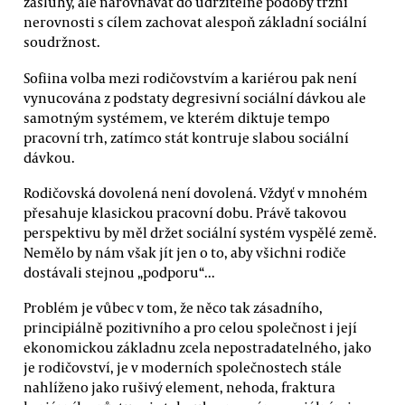
zásluhy, ale narovnávat do udržitelné podoby tržní
nerovnosti s cílem zachovat alespoň základní sociální
soudržnost.
Sofiina volba mezi rodičovstvím a kariérou pak není
vynucována z podstaty degresivní sociální dávkou ale
samotným systémem, ve kterém diktuje tempo
pracovní trh, zatímco stát kontruje slabou sociální
dávkou.
Rodičovská dovolená není dovolená. Vždyť v mnohém
přesahuje klasickou pracovní dobu. Právě takovou
perspektivu by měl držet sociální systém vyspělé země.
Nemělo by nám však jít jen o to, aby všichni rodiče
dostávali stejnou „podporu“...
Problém je vůbec v tom, že něco tak zásadního,
principiálně pozitivního a pro celou společnost i její
ekonomickou základnu zcela nepostradatelného, jako
je rodičovství, je v moderních společnostech stále
nahlíženo jako rušivý element, nehoda, fraktura