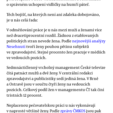
o správném uchopení vidličky na humří páteř.
Těch bojišť, na kterých není ani zdaleka dobojováno,
je u nás celá řada:
V odměňování práce je u nás mezi muži a ženami více
než dvacetiprocentní rozdíl. Žádnou z etablovaných
politických stran nevede žena. Podle
nejnovější analýzy
Nesehnutí
tvoří ženy pouhou pětinu subjektů
ve zpravodajství. Stejné procento žen pracuje v médiích
ve vedoucích pozicích.
Sedmnáctičlenný vrcholný management České televize
čítá patnáct mužů a dvě ženy. V centrální redakci
zpravodajství a publicistiky sedí jediná žena. V Brně
a Ostravě jsou v součtu čtyři ženy na vedoucích
pozicích. Celkový podíl žen v managementu ČT tak činí
tristních 12 procent.
Neplacenou pečovatelskou práci u nás vykonávají
v naprosté většině ženy. Podle
zprávy ČMKOS
jsou pak