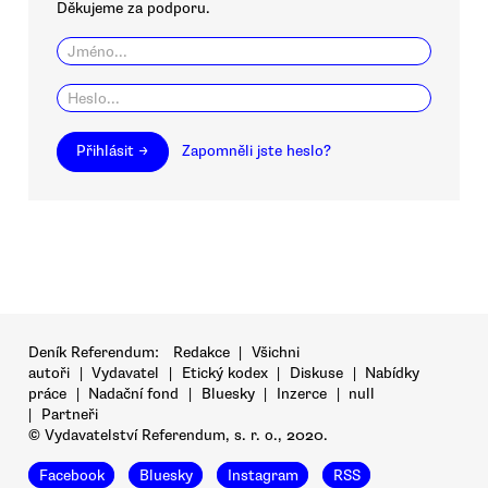
Děkujeme za podporu.
Přihlásit →
Zapomněli jste heslo?
Deník Referendum:
Redakce
|
Všichni
autoři
|
Vydavatel
|
Etický kodex
|
Diskuse
|
Nabídky
práce
|
Nadační fond
|
Bluesky
|
Inzerce
|
null
|
Partneři
© Vydavatelství Referendum, s. r. o., 2020.
Facebook
Bluesky
Instagram
RSS