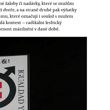
jné žaloby či nadávky, které se mužům
í dveře, a na straně druhé pak výňatky
smu, které označují i soulož s mužem
edá kontext — radikální lesbický
tnost znásilnění v dané době.