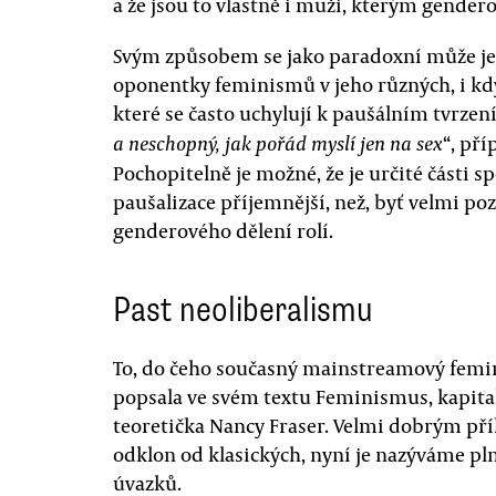
a že jsou to vlastně i muži, kterým gender
Svým způsobem se jako paradoxní může jevi
oponentky feminismů v jeho různých, i když
které se často uchylují k paušálním tvrzen
“, př
a neschopný, jak pořád myslí jen na sex
Pochopitelně je možné, že je určité části s
paušalizace příjemnější, než, byť velmi p
genderového dělení rolí.
Past neoliberalismu
To, do čeho současný mainstreamový femi
popsala ve svém textu Feminismus, kapital
teoretička Nancy Fraser. Velmi dobrým pří
odklon od klasických, nyní je nazýváme 
úvazků.