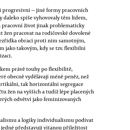
 progresivní — jiné formy pracovních
y daleko spíše vyhovovaly těm lidem,
 pracovní život jinak problematicky
ost žen pracovat na rodičovské dovolené
ezřídka obrací proti nim samotným,
jako takovým, kdy se tzv. flexibilní
zaci.
dkem právě touhy po flexibilitě,
teré obecně vydělávají méně peněz, než
ertikální, tak horizontální segregace
tu žen na vyšších a tudíž lépe placených
terých odvětví jako feminizovaných
ralismu a logiky individualismu podívat
jedné představují vítanou příležitost