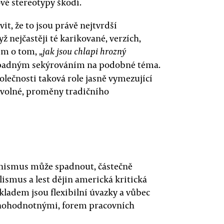
ové stereotypy škodí.
t, že to jsou právě nejtvrdší
 nejčastěji té karikované, verzích,
ím o tom, „
jak jsou chlapi hrozný
ípadným sekýrováním na podobné téma.
polečnosti taková role jasně vymezující
ozvolné, proměny tradičního
nismus může spadnout, částečně
ismus a lest dějin americká kritická
kladem jsou flexibilní úvazky a vůbec
plnohodnotnými, forem pracovních