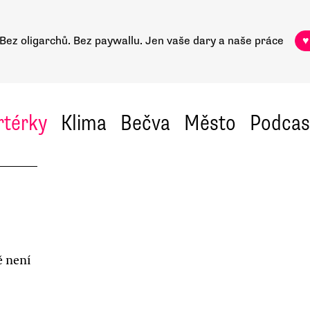
Bez oligarchů. Bez paywallu.
Jen vaše dary a naše práce
♥
rtérky
Klima
Bečva
Město
Podcas
ě není