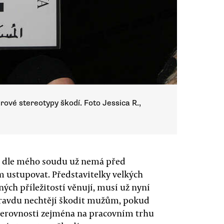
rové stereotypy škodí. Foto Jessica R.,
 dle mého soudu už nemá před
 ustupovat. Představitelky velkých
ých příležitostí věnují, musí už nyní
ravdu nechtějí škodit mužům, pokud
nerovnosti zejména na pracovním trhu