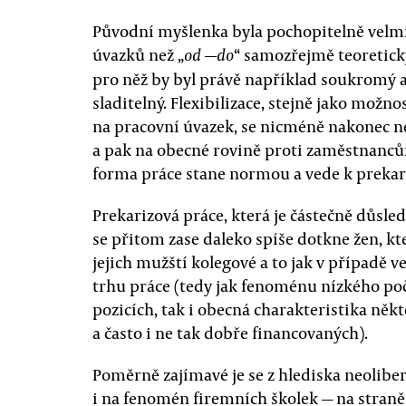
Původní myšlenka byla pochopitelně velmi
úvazků než „
“ samozřejmě teoretick
od —do
pro něž by byl právě například soukromý a
sladitelný. Flexibilizace, stejně jako možn
na pracovní úvazek, se nicméně nakonec n
a pak na obecné rovině proti zaměstnancům 
forma práce stane normou a vede k prekari
Prekarizová práce, která je částečně důsle
se přitom zase daleko spíše dotkne žen, k
jejich mužští kolegové a to jak v případě v
trhu práce (tedy jak fenoménu nízkého poč
pozicích, tak i obecná charakteristika něk
a často i ne tak dobře financovaných).
Poměrně zajímavé je se z hlediska neolibe
i na fenomén firemních školek — na straně 