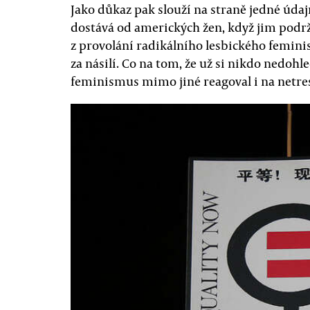
Jako důkaz pak slouží na straně jedné úda
dostává od amerických žen, když jim podrž
z provolání radikálního lesbického femini
za násilí. Co na tom, že už si nikdo nedohl
feminismus mimo jiné reagoval i na netres