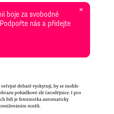
×
inii boje za svobodné
 Podpořte nás a přidejte
 veřejné debatě vyskytují, by se mohlo
obrazu pohádkové zlé čarodějnice. I pro
h lidí je feministka automaticky
e ponižováním mužů.