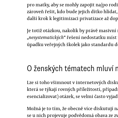
pro matky, aby se mohly zapojit na/po rod
zároveň řešit, kdo bude jejich dítko hlída
další krok k legitimizaci privatizace až do
Je totiž otázkou, nakolik by právě masivní 
„
“ řešení nedostatku míst
nesystematických
úpadku veřejných školek jako standardu d
O ženských tématech mluví 
Lze si toho všimnout v internetových disku
která se týkají rovných příležitostí, případ
esencializovat) otázek, se velmi často vyja
Možná je to tím, že obecně více diskutují n
se u nich projevuje podvědomá obava ze zv