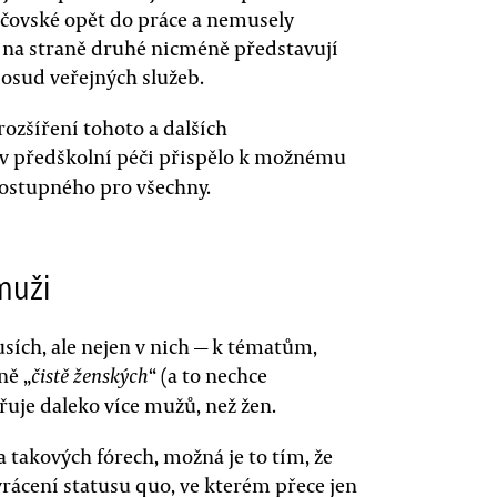
ičovské opět do práce a nemusely
t, na straně druhé nicméně představují
posud veřejných služeb.
rozšíření tohoto a dalších
 v předškolní péči přispělo k možnému
ostupného pro všechny.
muži
sích, ale nejen v nich — k tématům,
ně „
“ (a to nechce
čistě ženských
dřuje daleko více mužů, než žen.
a takových fórech, možná je to tím, že
rácení statusu quo, ve kterém přece jen