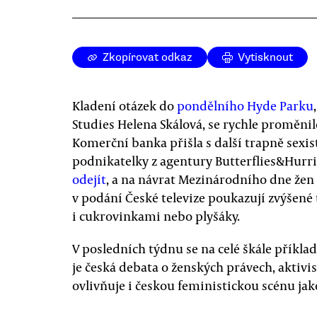
Zkopírovat odkaz
Vytisknout
Kladení otázek do
pondělního Hyde Parku
Studies Helena Skálová, se rychle proměnil
Komerční banka přišla s další trapně sexis
podnikatelky z agentury Butterflies&Hurric
odejít
, a na návrat Mezinárodního dne žen
v podání České televize poukazují zvýšené
i cukrovinkami nebo plyšáky.
V posledních týdnu se na celé škále příklad
je česká debata o ženských právech, aktiv
ovlivňuje i českou feministickou scénu jak