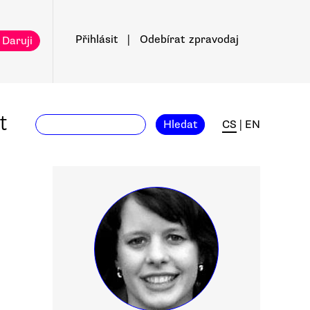
Přihlásit
|
Odebírat
zpravodaj
 Daruji
t
Hledat
CS
|
EN