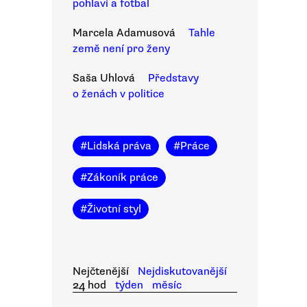
pohlaví a fotbal
Marcela Adamusová
Tahle
země není pro ženy
Saša Uhlová
Představy
o ženách v politice
#
Lidská práva
#
Práce
#
Zákoník práce
#
Životní styl
Nejčtenější
Nejdiskutovanější
24 hod
týden
měsíc