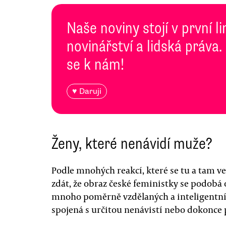
Naše noviny stojí v první l
novinářství a lidská práva.
se k nám!
♥ Daruji
Ženy, které nenávidí muže?
Podle mnohých reakcí, které se tu a tam ve
zdát, že obraz české feministky se podobá 
mnoho poměrně vzdělaných a inteligentníc
spojená s určitou nenávistí nebo dokonc