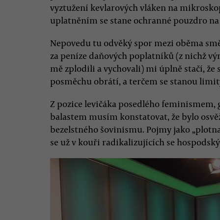
vyztužení kevlarových vláken na mikrosko
uplatněním se stane ochranné pouzdro na
Nepovedu tu odvěký spor mezi oběma směry.
za peníze daňových poplatníků (z nichž výr
mě zplodili a vychovali) mi úplně stačí, že
posměchu obrátí, a terčem se stanou limity
Z pozice levičáka posedlého feminismem
balastem musím konstatovat, že bylo osvěž
bezelstného šovinismu. Pojmy jako „plotna“
se už v kouři radikalizujících se hospodský