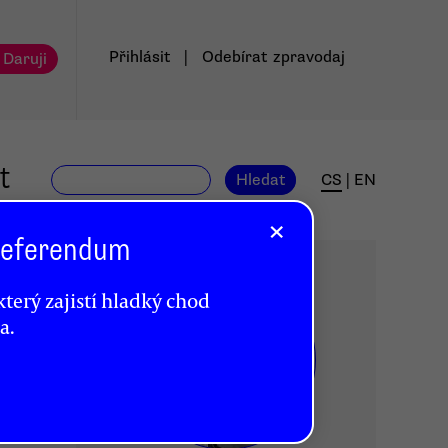
Přihlásit
|
Odebírat
zpravodaj
 Daruji
t
Hledat
CS
|
EN
×
 Referendum
terý zajistí hladký chod
a.