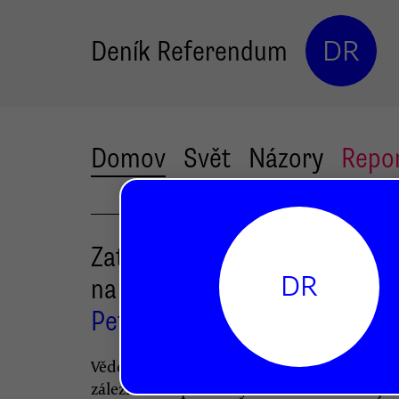
Deník Referendum
DR
Domov
Svět
Názory
Repo
Zatímco vědkyně světa stavě
DR
na kafe
Petr Bittner
Vědecká nadace Neuron je výsostně mužs
záležitostí. I pořad Hyde Park Civilizace je