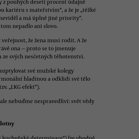
y z pouhých deseti procent údajně
ou kariéru s mateřstvím“, a že je „těžké
 neviděl a má úplně jiné priority“.
itom nepadlo ani slovo.
 veřejnost, že žena musí rodit. A že
ávě ona — proto se to jmenuje
m ze svých nesčetných těhotenství.
rozptylovat své mužské kolegy
monální hladinou a odklidí své tělo
zv. „LKG efekt“).
, ale nebuďme nespravedliví: svět vědy
lotny
ní kuchyňské determinace“) lze vhodně