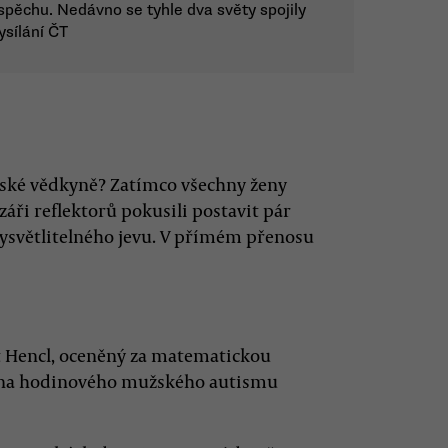
pěchu. Nedávno se tyhle dva světy spojily
sílání ČT
eské vědkyně? Zatímco všechny ženy
 záři reflektorů pokusili postavit pár
ysvětlitelného jevu. V přímém přenosu
nt Hencl, oceněný za matematickou
íčina hodinového mužského autismu