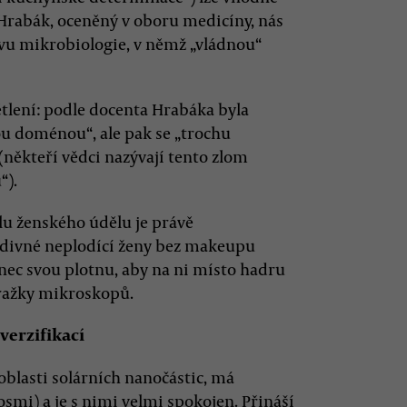
 Hrabák, oceněný v oboru medicíny, nás
vu mikrobiologie, v němž „vládnou“
ětlení: podle docenta Hrabáka byla
u doménou“, ale pak se „trochu
(někteří vědci nazývají tento zlom
“).
u ženského údělu je právě
 divné neplodící ženy bez makeupu
ec svou plotnu, aby na ni místo hadru
hražky mikroskopů.
verzifikací
blasti solárních nanočástic, má
smi) a je s nimi velmi spokojen. Přináší