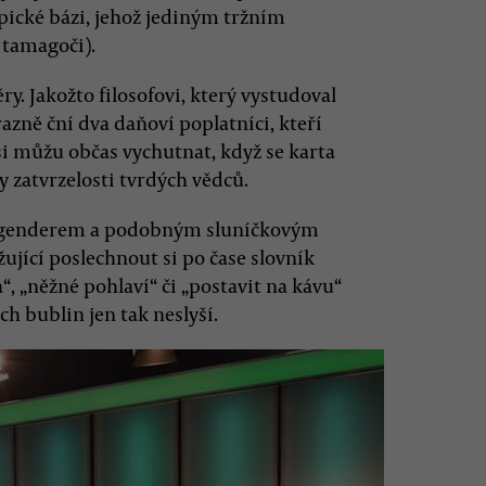
pické bázi, jehož jediným tržním
 tamagoči).
 Jakožto filosofovi, který vystudoval
azně ční dva daňoví poplatníci, kteří
 si můžu občas vychutnat, když se karta
 zatvrzelosti tvrdých vědců.
, genderem a podobným sluníčkovým
ující poslechnout si po čase slovník
, „něžné pohlaví“ či „postavit na kávu“
ch bublin jen tak neslyší.