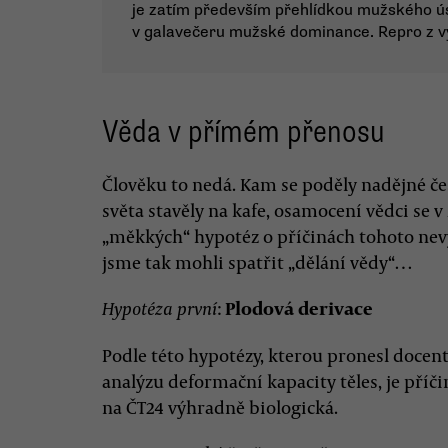
je zatím především přehlídkou mužského ús
v galavečeru mužské dominance. Repro z vy
Věda v přímém přenosu
Člověku to nedá. Kam se poděly nadějné č
světa stavěly na kafe, osamocení vědci se v
„měkkých“ hypotéz o příčinách tohoto nev
jsme tak mohli spatřit „dělání vědy“…
:
Plodová derivace
Hypotéza první
Podle této hypotézy, kterou pronesl doce
analýzu deformační kapacity těles, je př
na ČT24 výhradně biologická.