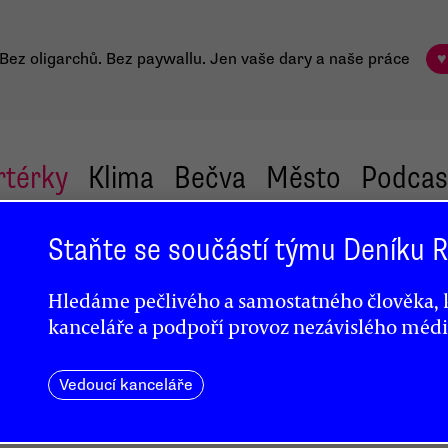
Bez oligarchů. Bez paywallu.
Jen vaše dary a naše práce
♥
rtérky
Klima
Bečva
Město
Podcas
Staňte se součástí týmu Deníku
ly
Hledáme pečlivého a samostatného člověka, k
kanceláře a podpoří provoz nezávislého médi
Vedoucí kanceláře
kou
 zatím