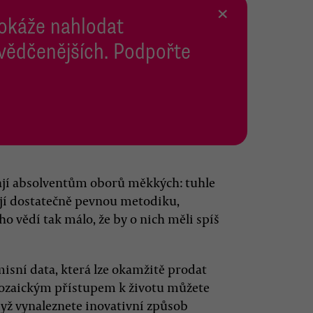
×
dokáže nahlodat
svědčenějších. Podpořte
ají absolventům oborů měkkých: tuhle
ají dostatečně pevnou metodiku,
ho vědí tak málo, že by o nich měli spíš
isní data, která lze okamžitě prodat
 prozaickým přístupem k životu můžete
yž vynaleznete inovativní způsob