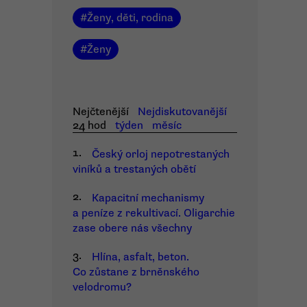
#
Ženy, děti, rodina
#
Ženy
Nejčtenější
Nejdiskutovanější
24 hod
týden
měsíc
1.
Český orloj nepotrestaných
viníků a trestaných obětí
2.
Kapacitní mechanismy
a peníze z rekultivací. Oligarchie
zase obere nás všechny
3.
Hlína, asfalt, beton.
Co zůstane z brněnského
velodromu?