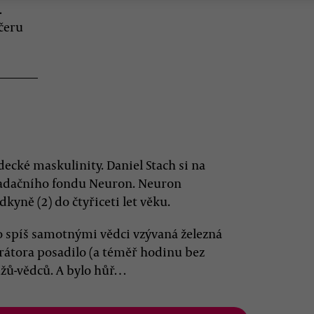
.
ečeru
decké maskulinity. Daniel Stach si na
 Nadačního fondu Neuron. Neuron
kyně (2) do čtyřiceti let věku.
ko spíš samotnými vědci vzývaná železná
rátora posadilo (a téměř hodinu bez
užů-vědců. A bylo hůř…