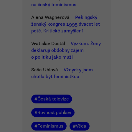
na český feminismus
Alena Wagnerová
Pekingský
ženský kongres 1995 dvacet let
poté. Kritické zamyšlení
Vratislav Dostál
Výzkum: Ženy
deklarují obdobný zájem
o politiku jako muži
Saša Uhlová
Vždycky jsem
chtěla být feministkou
#
Česká televize
#
Rovnost pohlaví
#
Feminismus
#
Věda