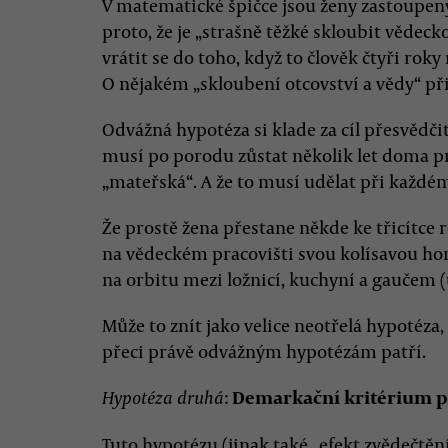
V matematické špičce jsou ženy zastoupen
proto, že je „strašně těžké skloubit vědeck
vrátit se do toho, když to člověk čtyři roky
O nějakém „skloubení otcovství a vědy“ př
Odvážná hypotéza si klade za cíl přesvědčit
musí po porodu zůstat několik let doma pr
„mateřská“. A že to musí udělat při každé
Že prostě žena přestane někde ke třicítce 
na vědeckém pracovišti svou kolísavou hor
na orbitu mezi ložnicí, kuchyní a gaučem (t
Může to znít jako velice neotřelá hypotéza
přeci právě odvážným hypotézám patří.
:
Demarkační kritérium p
Hypotéza druhá
Tuto hypotézu (jinak také „efekt zvědečtě