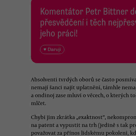
Komentátor Petr Bittner 
přesvědčení i těch nejpře
jeho práci!
♥ Daruji
Absolventi tvrdých oborů se často posmív
nemají šanci najít uplatnění, támhle nem
a ondinoj zase mluví o věcech, o kterých to
mlčet.
Chybí jim zkrátka „exaktnost“, nekomprom
na patent a vypustit na trh (jedině s tak
považovat za přínos lidskému pokolení, kd