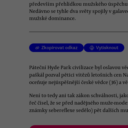
především přehlídkou mužského úspěchu
Nedávno se tyhle dva světy spojily v galav
mužské dominance.
Zkopírovat odkaz
Vytisknout
Páteční Hyde Park civilizace byl oslavou vě
paškál pozval pětici vítězů letošních cen
oceňuje nejúspěšnější české vědce (36) a věd
Není to tedy ani tak zákon schválnosti, ja
řeč čísel, že se před nadějného muže-mode
známky sebereflexe sedělo) pět dalších m