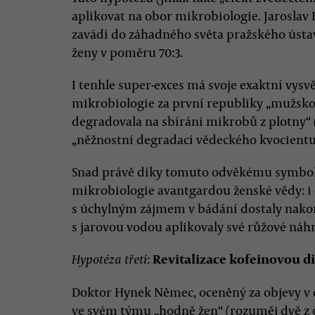
aplikovat na obor mikrobiologie. Jaroslav
zavádí do záhadného světa pražského ústa
ženy v poměru 70:3.
I tenhle super-exces má svoje exaktní vysv
mikrobiologie za první republiky „mužsko
degradovala na sbírání mikrobů z plotny“ 
„něžnostní degradací vědeckého kvocientu
Snad právě díky tomuto odvěkému symbol
mikrobiologie avantgardou ženské vědy: i
s úchylným zájmem v bádání dostaly nakon
s jarovou vodou aplikovaly své růžové ná
:
Revitalizace kofeinovou di
Hypotéza třetí
Doktor Hynek Němec, oceněný za objevy v o
ve svém týmu „hodně žen“ (rozuměj dvě z o