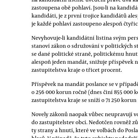
zastoupena obě pohlaví. Jsou-li na kandidá
kandidáti, je z první trojice kandidátů al
je každé pohlaví zastoupeno alespoň čtyřic
Nevyhovuje-li kandidátní listina svým p
stanoví zákon o sdružování v politických st
se dané politické straně, politickému hnutí 
alespoň jeden mandát, snižuje příspěvek 
zastupitelstva kraje o třicet procent.
Příspěvek na mandát poslance se v případě
o 256 000 korun ročně (dnes činí 855 000 
zastupitelstva kraje se sníží o 71 250 korun
Novely zákonů naopak vůbec neupravují v
do zastupitelstev obcí. Nedotčen rovněž z
ty strany a hnutí, které ve volbách do Pos