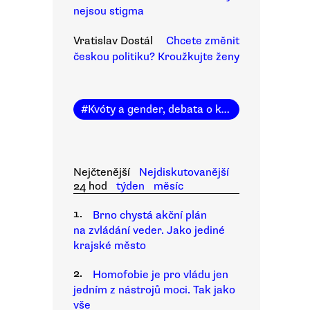
nejsou stigma
Vratislav Dostál
Chcete změnit
českou politiku? Kroužkujte ženy
#
Kvóty a gender, debata o kvótách
Nejčtenější
Nejdiskutovanější
24 hod
týden
měsíc
1.
Brno chystá akční plán
na zvládání veder. Jako jediné
krajské město
2.
Homofobie je pro vládu jen
jedním z nástrojů moci. Tak jako
vše