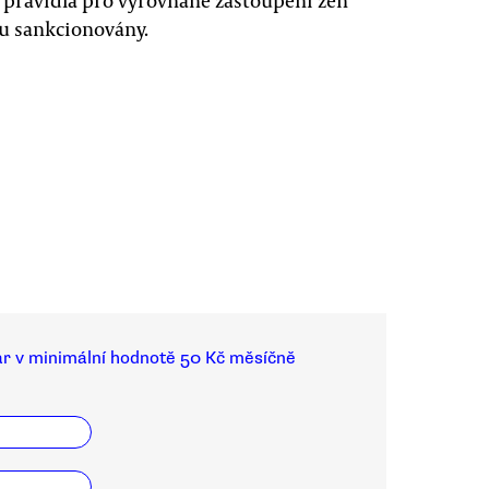
í pravidla pro vyrovnané zastoupení žen
u sankcionovány.
ar v minimální hodnotě 50 Kč měsíčně