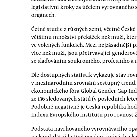
legislativní kroky za účelem vyrovnaného 
orgánech.
Četné studie z různých zemí, včetně České r
většímu množství překážek než muži, kte
ve volených funkcích. Mezi nejzásadnější 
více než muži, jsou přetrvávající genderové
se slaďováním soukromého, profesního a r
Dle dostupných statistik vykazuje stav rov
v mezinárodním srovnání sestupný trend. 
ekonomického fóra Global Gender Gap Inde
ze 136 sledovaných států (v posledních lete
Podobně negativně je Česká republika hod
Indexu Evropského institutu pro rovnost 
Podstata navrhovaného vyrovnávacího opatř
na kandidátní listině uvedeni právě dva k