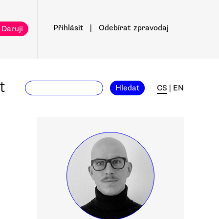
Přihlásit
|
Odebírat
zpravodaj
 Daruji
t
Hledat
CS
|
EN