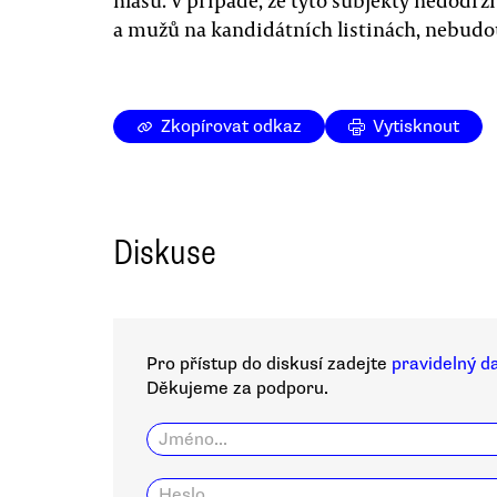
hlasů. V případě, že tyto subjekty nedodrž
a mužů na kandidátních listinách, nebudo
Zkopírovat odkaz
Vytisknout
Diskuse
Pro přístup do diskusí zadejte
pravidelný d
Děkujeme za podporu.