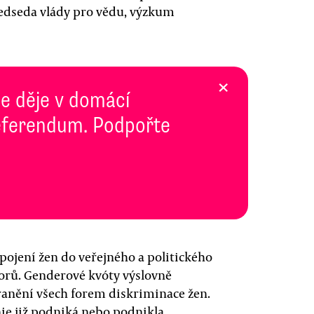
ředseda vlády pro vědu, výzkum
×
se děje v domácí
 Referendum. Podpořte
pojení žen do veřejného a politického
borů. Genderové kvóty výslovně
anění všech forem diskriminace žen.
ie již podniká nebo podnikla