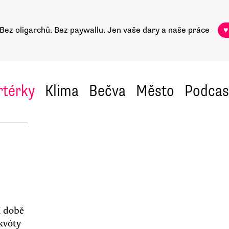
Bez oligarchů. Bez paywallu.
Jen vaše dary a naše práce
♥
rtérky
Klima
Bečva
Město
Podcas
í době
kvóty