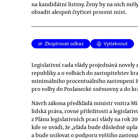
na kandidátní listiny. Ženy by na nich měl
obsadit alespoň čtyřicet procent míst.
Zkopírovat odkaz
Vytisknout
Legislativní rada vlády projednává novely
republiky a o volbách do zastupitelstev k
minimálního procentuálního zastoupení ž
pro volby do Poslanecké sněmovny a do kra
Návrh zákona předkládá ministr vnitra Mi
lidská práva, rovné příležitosti a legislat
z Plánu legislativních prací vlády na rok 2
kde se uvádí, že „vláda bude důsledně upl
a bude usilovat o podporu vyššího zastoup