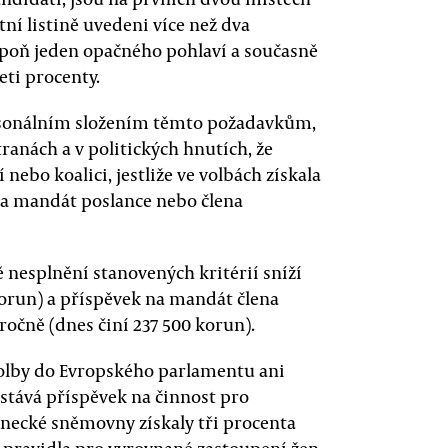
tní listině uvedeni více než dva
espoň jeden opačného pohlaví a současně
eti procenty.
ersonálním složením těmto požadavkům,
ranách a v politických hnutích, že
nebo koalici, jestliže ve volbách získala
na mandát poslance nebo člena
 nesplnění stanovených kritérií sníží
korun) a příspěvek na mandát člena
 ročně (dnes činí 237 500 korun).
olby do Evropského parlamentu ani
ůstává příspěvek na činnost pro
lanecké sněmovny získaly tři procenta