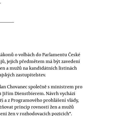
y
 zákonů o volbách do Parlamentu České
rajů, jejich předmětem má být zavedení
en a mužů na kandidátních listinách
jských zastupitelstev.
lan Chovanec společně s ministrem pro
ivu Jiřím Dienstbierem. Návrh vychází
015 a z Programového prohlášení vlády,
atňovat princip rovnosti žen a mužů
ení žen v rozhodovacích pozicích“.