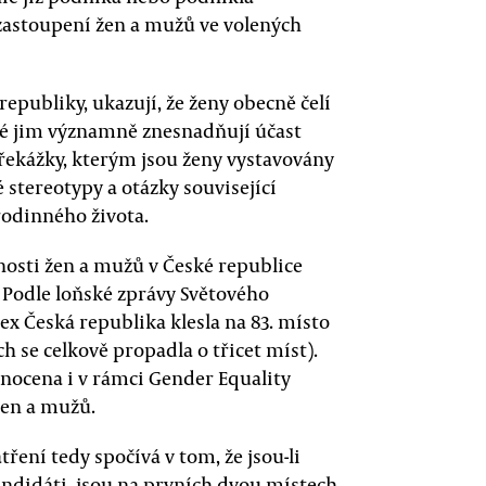
zastoupení žen a mužů ve volených
epubliky, ukazují, že ženy obecně čelí
ré jim významně znesnadňují účast
překážky, kterým jsou ženy vystavovány
 stereotypy a otázky související
odinného života.
nosti žen a mužů v České republice
Podle loňské zprávy Světového
x Česká republika klesla na 83. místo
ch se celkově propadla o třicet míst).
nocena i v rámci Gender Equality
žen a mužů.
ení tedy spočívá v tom, že jsou-li
andidáti, jsou na prvních dvou místech