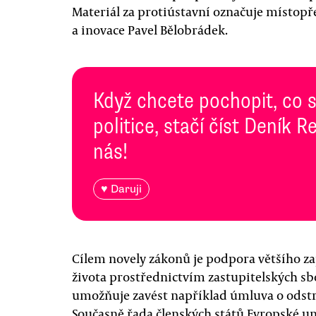
Materiál za protiústavní označuje místop
a inovace Pavel Bělobrádek.
Když chcete pochopit, co 
politice, stačí číst Deník
nás!
♥ Daruji
Cílem novely zákonů je podpora většího za
života prostřednictvím zastupitelských s
umožňuje zavést například úmluva o odstr
Současně řada členských států Evropské un