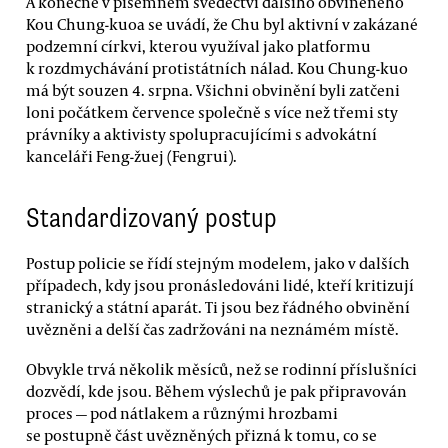
A konečně v písemném svědectví dalšího obviněného
Kou Chung-kuoa se uvádí, že Chu byl aktivní v zakázané
podzemní církvi, kterou využíval jako platformu
k rozdmychávání protistátních nálad. Kou Chung-kuo
má být souzen 4. srpna. Všichni obvinění byli zatčeni
loni počátkem července společně s více než třemi sty
právníky a aktivisty spolupracujícími s advokátní
kanceláři Feng-žuej (Fengrui).
Standardizovaný postup
Postup policie se řídí stejným modelem, jako v dalších
případech, kdy jsou pronásledováni lidé, kteří kritizují
stranický a státní aparát. Ti jsou bez řádného obvinění
uvězněni a delší čas zadržováni na neznámém místě.
Obvykle trvá několik měsíců, než se rodinní příslušníci
dozvědí, kde jsou. Během výslechů je pak připravován
proces — pod nátlakem a různými hrozbami
se postupně část uvězněných přizná k tomu, co se