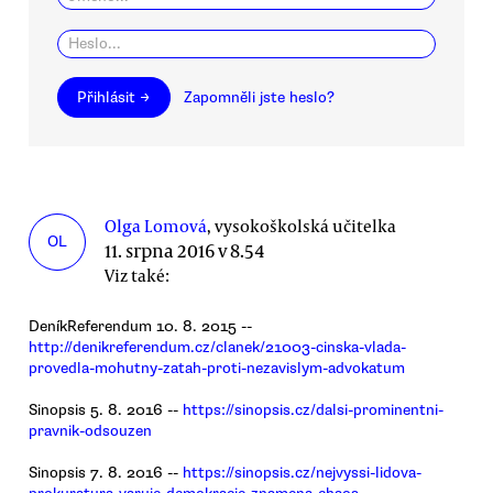
Přihlásit →
Zapomněli jste heslo?
Olga Lomová
, vysokoškolská učitelka
OL
11. srpna 2016 v 8.54
Viz také:
DeníkReferendum 10. 8. 2015 --
http://denikreferendum.cz/clanek/21003-cinska-vlada-
provedla-mohutny-zatah-proti-nezavislym-advokatum
Sinopsis 5. 8. 2016 --
https://sinopsis.cz/dalsi-prominentni-
pravnik-odsouzen
Sinopsis 7. 8. 2016 --
https://sinopsis.cz/nejvyssi-lidova-