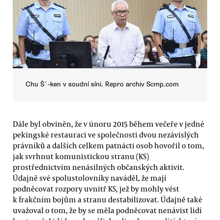
Chu Š´-ken v soudní síni. Repro archiv Scmp.com
Dále byl obviněn, že v únoru 2015 během večeře v jedné
pekingské restauraci ve společnosti dvou nezávislých
právníků a dalších celkem patnácti osob hovořil o tom,
jak svrhnut komunistickou stranu (KS)
prostřednictvím nenásilných občanských aktivit.
Údajně své spolustolovníky naváděl, že mají
podněcovat rozpory uvnitř KS, jež by mohly vést
k frakčním bojům a stranu destabilizovat. Údajně také
uvažoval o tom, že by se měla podněcovat nenávist lidí