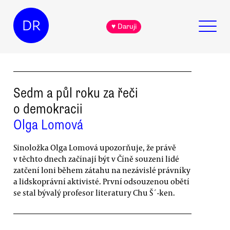
DR
♥ Daruji
Sedm a půl roku za řeči
o demokracii
Olga Lomová
Sinoložka Olga Lomová upozorňuje, že právě
v těchto dnech začínají být v Číně souzeni lidé
zatčení loni během zátahu na nezávislé právníky
a lidskoprávní aktivisté. První odsouzenou obětí
se stal bývalý profesor literatury Chu Š´-ken.