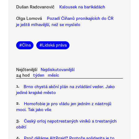
Dušan Radovanovič
Kalousek na barikádách
Olga Lomová
Pozadí Číňanů pronikajících do ČR
je ještě mlhavější, než se myslelo
#
Čína
#
Lidská práva
Nejčtenější
Nejdiskutovanější
24 hod
týden
měsíc
1.
Brno chystá akční plán na zvládání veder. Jako
jediné krajské město
2.
Homofobie je pro vládu jen jedním z nástrojů
moci. Tak jako vše
3.
Český orloj nepotrestaných viníků a trestaných
obětí
4.
Proč děláme AltPrajd? Protože solidarita je to