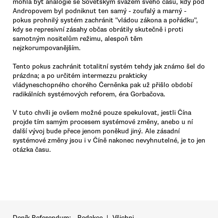
mohla být analogie se Sovětským svazem svého času, kdy pod
Andropovem byl podniknut ten samý - zoufalý a marný -
pokus prohnilý systém zachránit "vládou zákona a pořádku",
kdy se represivní zásahy občas obrátily skutečně i proti
samotným nositelům režimu, alespoň těm
nejzkorumpovanějším.
Tento pokus zachránit totalitní systém tehdy jak známo šel do
prázdna; a po určitém intermezzu prakticky
vládyneschopného chorého Černěnka pak už přišlo období
radikálních systémových reforem, éra Gorbačova.
V tuto chvíli je ovšem možné pouze spekulovat, jestli Čína
projde tím samým procesem systémové změny, anebo u ní
další vývoj bude přece jenom poněkud jiný. Ale zásadní
systémové změny jsou i v Číně nakonec nevyhnutelné, je to jen
otázka času.
Deník Referendum:
Redakce
|
Všichni