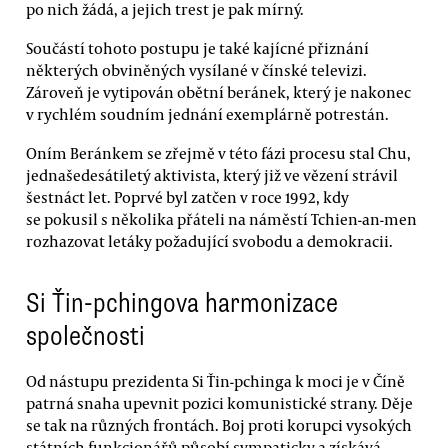
po nich žádá, a jejich trest je pak mírný.
Součástí tohoto postupu je také kajícné přiznání
některých obviněných vysílané v čínské televizi.
Zároveň je vytipován obětní beránek, který je nakonec
v rychlém soudním jednání exemplárně potrestán.
Oním Beránkem se zřejmě v této fázi procesu stal Chu,
jednašedesátiletý aktivista, který již ve vězení strávil
šestnáct let. Poprvé byl zatčen v roce 1992, kdy
se pokusil s několika přáteli na náměstí Tchien-an-men
rozhazovat letáky požadující svobodu a demokracii.
Si Ťin-pchingova harmonizace
společnosti
Od nástupu prezidenta Si Ťin-pchinga k moci je v Číně
patrná snaha upevnit pozici komunistické strany. Děje
se tak na různých frontách. Boj proti korupci vysokých
státních funkcionářů působí sympaticky a získává