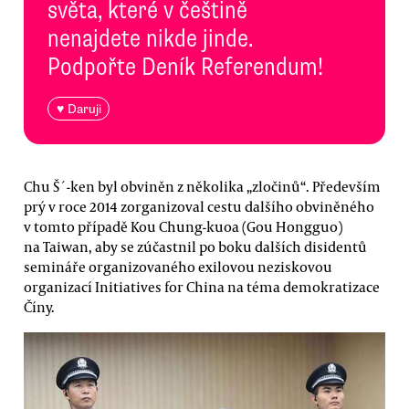
světa, které v češtině
nenajdete nikde jinde.
Podpořte Deník Referendum!
♥ Daruji
Chu Š´-ken byl obviněn z několika „zločinů“. Především
prý v roce 2014 zorganizoval cestu dalšího obviněného
v tomto případě Kou Chung-kuoa (Gou Hongguo)
na Taiwan, aby se zúčastnil po boku dalších disidentů
semináře organizovaného exilovou neziskovou
organizací Initiatives for China na téma demokratizace
Číny.