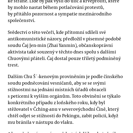
ke straně. Lidé by pak vyšli do ulic a krveprolití, které
by mohlo nastat během potlačování protestů,
by přitáhlo pozornost a sympatie mezinárodního
společenství.
Svědectví o této večeři, kde přítomní sdíleli své
antikomunistické názory, předložil v písemné podobě
soudu Čaj Jen-min (Zhai Yanmin), občanskoprávní
aktivista také souzený v těchto dnes spolu s dalšími
Chuovými přáteli. Čaj dostal pouze tříletý podmíněný
trest.
Dalším Chu Š´-kenovým proviněním je podle čínského
soudu podněcování vesničanů, aby se se svými
stížnostmi na jednání místních úřadů obraceli
s peticemi k vyšším orgánům. Toto obvinění se týkalo
konkrétního případu z loňského roku, kdy byl
stěžovatel v Čching-anu v severovýchodní Číně, který
chtěl odjet se stížností do Pekingu, zabit policií, když
mu bránila v nástupu do vlaku.