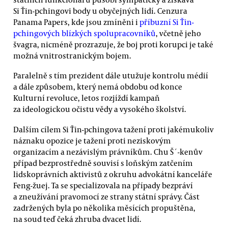
Si Ťin-pchingovi body u obyčejných lidí. Cenzura
Panama Papers, kde jsou zmíněni i
příbuzní Si Ťin-
pchingových blízkých spolupracovníků
, včetně jeho
švagra, nicméně prozrazuje, že boj proti korupci je také
možná vnitrostranickým bojem.
Paralelně s tím prezident dále utužuje kontrolu médií
a dále způsobem, který nemá obdobu od konce
Kulturní revoluce, letos rozjíždí kampaň
za ideologickou očistu vědy a vysokého školství.
Dalším cílem Si Ťin-pchingova tažení proti jakémukoliv
náznaku opozice je tažení proti neziskovým
organizacím a nezávislým právníkům. Chu Š´-kenův
případ bezprostředně souvisí s loňským zatčením
lidskoprávních aktivistů z okruhu advokátní kanceláře
Feng-žuej. Ta se specializovala na případy bezpráví
a zneužívání pravomocí ze strany státní správy. Část
zadržených byla po několika měsících propuštěna,
na soud teď čeká zhruba dvacet lidí.