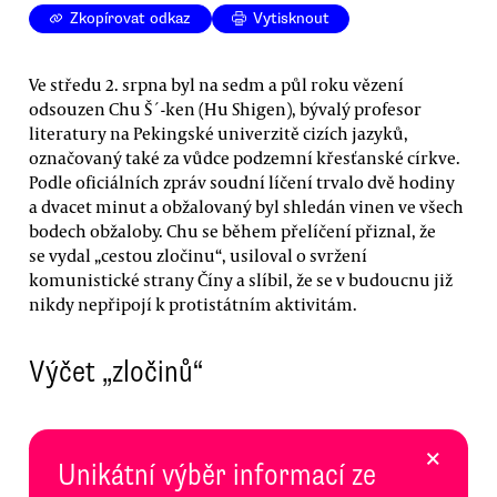
Zkopírovat odkaz
Vytisknout
Ve středu 2. srpna byl na sedm a půl roku vězení
odsouzen Chu Š´-ken (Hu Shigen), bývalý profesor
literatury na Pekingské univerzitě cizích jazyků,
označovaný také za vůdce podzemní křesťanské církve.
Podle oficiálních zpráv soudní líčení trvalo dvě hodiny
a dvacet minut a obžalovaný byl shledán vinen ve všech
bodech obžaloby. Chu se během přelíčení přiznal, že
se vydal „cestou zločinu“, usiloval o svržení
komunistické strany Číny a slíbil, že se v budoucnu již
nikdy nepřipojí k protistátním aktivitám.
Výčet „zločinů“
×
Unikátní výběr informací ze