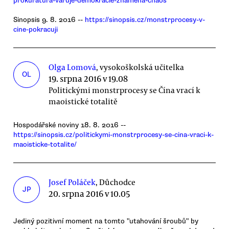
prokuratura-varuje-demokracie-znamena-chaos
Sinopsis 9. 8. 2016 --
https://sinopsis.cz/monstrprocesy-v-
cine-pokracuji
Olga Lomová
, vysokoškolská učitelka
OL
19. srpna 2016 v 19.08
Politickými monstrprocesy se Čína vrací k
maoistické totalitě
Hospodářské noviny 18. 8. 2016 --
https://sinopsis.cz/politickymi-monstrprocesy-se-cina-vraci-k-
maoisticke-totalite/
Josef Poláček
, Důchodce
JP
20. srpna 2016 v 10.05
Jediný pozitivní moment na tomto "utahování šroubů" by