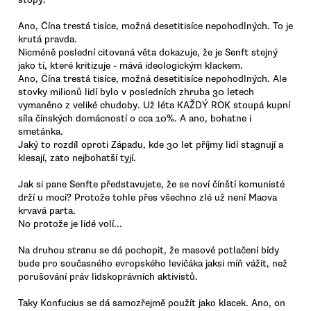
Ano, Čína trestá tisíce, možná desetitisíce nepohodlných. To je
krutá pravda.
Nicméně poslední citovaná věta dokazuje, že je Senft stejný
jako ti, které kritizuje - mává ideologickým klackem.
Ano, Čína trestá tisíce, možná desetitisíce nepohodlných. Ale
stovky milionů lidí bylo v posledních zhruba 30 letech
vymaněno z veliké chudoby. Už léta KAŽDÝ ROK stoupá kupní
síla čínských domácností o cca 10%. A ano, bohatne i
smetánka.
Jaký to rozdíl oproti Západu, kde 30 let příjmy lidí stagnují a
klesají, zato nejbohatší tyjí.
Jak si pane Senfte představujete, že se noví čínští komunisté
drží u moci? Protože tohle přes všechno zlé už není Maova
krvavá parta.
No protože je lidé volí...
Na druhou stranu se dá pochopit, že masové potlačení bídy
bude pro současného evropského levičáka jaksi míň vážit, než
porušování práv lidskoprávních aktivistů.
Taky Konfucius se dá samozřejmě použít jako klacek. Ano, on