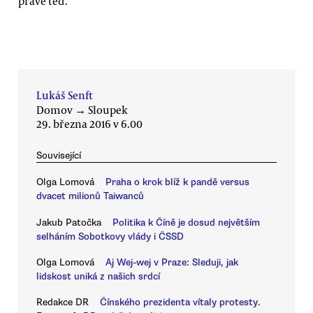
právě teď.
Lukáš Senft
Domov
→
Sloupek
29. března 2016 v 6.00
Související
Olga Lomová
Praha o krok blíž k pandě versus
dvacet milionů Taiwanců
Jakub Patočka
Politika k Číně je dosud největším
selháním Sobotkovy vlády i ČSSD
Olga Lomová
Aj Wej-wej v Praze: Sleduji, jak
lidskost uniká z našich srdcí
Redakce DR
Čínského prezidenta vítaly protesty.