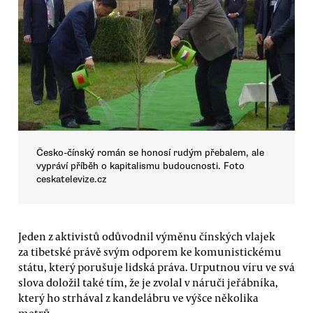
Česko-čínský román se honosí rudým přebalem, ale
vypráví příběh o kapitalismu budoucnosti. Foto
ceskatelevize.cz
Jeden z aktivistů odůvodnil výměnu čínských vlajek
za tibetské právě svým odporem ke komunistickému
státu, který porušuje lidská práva. Urputnou víru ve svá
slova doložil také tím, že je zvolal v náruči jeřábníka,
který ho strhával z kandelábru ve výšce několika
metrů.