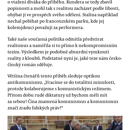
o vtažení diváka do příběhu. Kundera se tedy zbavil
popisnosti a mohl tak s realitou zacházet podle libosti,
ohýbat ji ve prospěch svého sdělení. Stalina například
nechal pobíhat po francouzském parku, kde jej
kolemjdoucí považují za performera.
Také naše současná politika odmítla předstírat
realismus a namířila si to přímo k nekompromisním
tezím. Výsledkem je podobně absurdní vymknutí
reality z kloubů. Podstatné nyní je, jaké teze nám česko-
čínský román sděluje.
Většina čtenářů tento příběh sleduje optikou
antikomunismu. „Vracíme se do totalitní minulosti,
protože kolaborujeme s komunistickým režimem.
Přitom dobu rudé diktatury už bychom měli mít
za sebou! Čína znamená komunismus a komunismus
značí zradu lidských práv!“