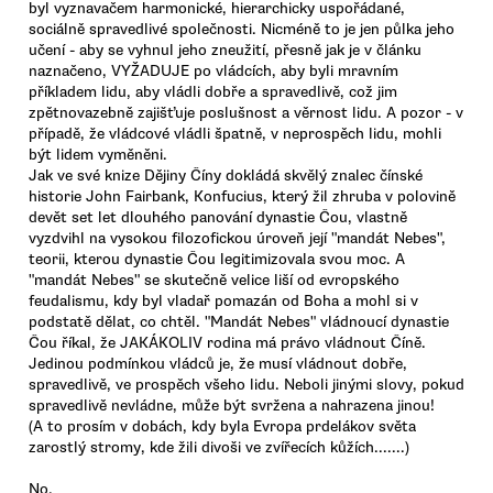
byl vyznavačem harmonické, hierarchicky uspořádané,
sociálně spravedlivé společnosti. Nicméně to je jen půlka jeho
učení - aby se vyhnul jeho zneužití, přesně jak je v článku
naznačeno, VYŽADUJE po vládcích, aby byli mravním
příkladem lidu, aby vládli dobře a spravedlivě, což jim
zpětnovazebně zajišťuje poslušnost a věrnost lidu. A pozor - v
případě, že vládcové vládli špatně, v neprospěch lidu, mohli
být lidem vyměněni.
Jak ve své knize Dějiny Číny dokládá skvělý znalec čínské
historie John Fairbank, Konfucius, který žil zhruba v polovině
devět set let dlouhého panování dynastie Čou, vlastně
vyzdvihl na vysokou filozofickou úroveň její "mandát Nebes",
teorii, kterou dynastie Čou legitimizovala svou moc. A
"mandát Nebes" se skutečně velice liší od evropského
feudalismu, kdy byl vladař pomazán od Boha a mohl si v
podstatě dělat, co chtěl. "Mandát Nebes" vládnoucí dynastie
Čou říkal, že JAKÁKOLIV rodina má právo vládnout Číně.
Jedinou podmínkou vládců je, že musí vládnout dobře,
spravedlivě, ve prospěch všeho lidu. Neboli jinými slovy, pokud
spravedlivě nevládne, může být svržena a nahrazena jinou!
(A to prosím v dobách, kdy byla Evropa prdelákov světa
zarostlý stromy, kde žili divoši ve zvířecích kůžích.......)
No,