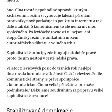
Ano, Čína trestá nepohodlné opravdu krutým
zacházením, režim si vynucuje falešná přiznání,
protivníky nově potlačuje i s použitím internetu a tak
dále a tak dál. S komunismem to ale nemá nic moc
společného. Po levičácké rovnosti tu nejsou ani
stopy. Čínský režim je unikátním mixem
autoritářského diktátu a volného trhu.
Kapitalistické principy zde fungují tak dobře právě
proto, že jim nestojí v cestě lidská práva.
Veletoč z levicových pozic do tržních rolí nejlépe
ilustrovala formulace z Událostí České televize: „Podle
komunistické strany je právě spolupráce
s komunistickou Čínou velká příležitost pro naše
podnikatele." Děkujeme soudruhům za přípravu Velké
kapitalistické revoluce!
Stabilizovaná demokracie