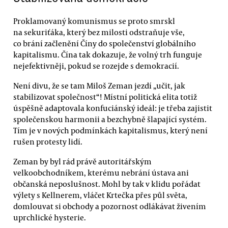
Proklamovaný komunismus se proto smrskl
na sekuriťáka, který bez milosti odstraňuje vše,
co brání začlenění Číny do společenství globálního
kapitalismu. Čína tak dokazuje, že volný trh funguje
nejefektivněji, pokud se rozejde s demokracií.
Není divu, že se tam Miloš Zeman jezdí „učit, jak
stabilizovat společnost“! Místní politická elita totiž
úspěšně adaptovala konfuciánský ideál: je třeba zajistit
společenskou harmonii a bezchybně šlapající systém.
Tím je v nových podmínkách kapitalismus, který není
rušen protesty lidí.
Zeman by byl rád právě autoritářským
velkoobchodníkem, kterému nebrání ústava ani
občanská neposlušnost. Mohl by tak v klidu pořádat
výlety s Kellnerem, vláčet Krtečka přes půl světa,
domlouvat si obchody a pozornost odlákávat živením
uprchlické hysterie.