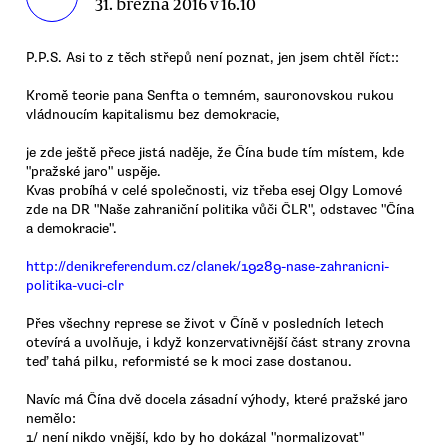
31. března 2016 v 16.10
P.P.S. Asi to z těch střepů není poznat, jen jsem chtěl říct::
Kromě teorie pana Senfta o temném, sauronovskou rukou
vládnoucím kapitalismu bez demokracie,
je zde ještě přece jistá naděje, že Čína bude tím místem, kde
"pražské jaro" uspěje.
Kvas probíhá v celé společnosti, viz třeba esej Olgy Lomové
zde na DR "Naše zahraniční politika vůči ČLR", odstavec "Čína
a demokracie".
http://denikreferendum.cz/clanek/19289-nase-zahranicni-
politika-vuci-clr
Přes všechny represe se život v Číně v posledních letech
otevírá a uvolňuje, i když konzervativnější část strany zrovna
teď tahá pilku, reformisté se k moci zase dostanou.
Navíc má Čína dvě docela zásadní výhody, které pražské jaro
nemělo:
1/ není nikdo vnější, kdo by ho dokázal "normalizovat"