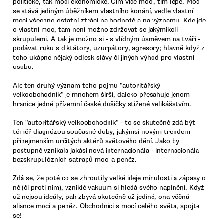
politické, tak moci ekonomické. Čím více moci, tím lépe. Moc
se stává jediným úběžníkem vlastního konání, vedle vlastní
moci všechno ostatní ztrácí na hodnotě a na významu. Kde jde
o vlastní moc, tam není možno zdržovat se jakýmikoli
skrupulemi. A tak je možno si - s vlídným úsměvem na tváři -
podávat ruku s diktátory, uzurpátory, agresory; hlavně když z
toho ukápne nějaký odlesk slávy či jiných výhod pro vlastní
osobu.
Ale ten druhý význam toho pojmu "autoritářský
velkoobchodník" je mnohem širší, daleko přesahuje jenom
hranice jedné přízemní české dušičky stižené velikášstvím.
Ten "autoritářský velkoobchodník" - to se skutečně zdá být
téměř diagnózou současné doby, jakýmsi novým trendem
přinejmenším určitých aktérů světového dění. Jako by
postupně vznikala jakási nová internacionála - internacionála
bezskrupulózních satrapů moci a peněz.
Zdá se, že poté co se zhroutily velké ideje minulosti a zápasy o
ně (či proti nim), vzniklé vakuum si hledá svého naplnění. Když
už nejsou ideály, pak zbývá skutečně už jediné, ona věčná
aliance moci a peněz. Obchodníci s mocí celého světa, spojte
se!