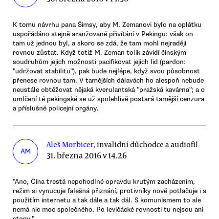
K tomu návrhu pana Šimsy, aby M. Zemanovi bylo na oplátku
uspořádáno stejně aranžované přivítání v Pekingu: však on
tam už jednou byl, a skoro se zdá, že tam mohl nejraději
rovnou zůstat. Když totiž M. Zeman tolik závidí čínským
soudruhům jejich možnosti pacifikovat jejich lid (pardon:
"udržovat stabilitu"), pak bude nejlépe, když svou působnost
přenese rovnou tam. V tamějších dálavách ho alespoň nebude
neustále obtěžovat nějaká kverulantská "pražská kavárna"; a o
umlčení té pekingské se už spolehlivě postará tamější cenzura
a příslušné policejní orgány.
Aleš Morbicer
, invalidní důchodce a audiofil
AM
31. března 2016 v 14.26
"Ano, Čína trestá nepohodlné opravdu krutým zacházením,
režim si vynucuje falešná přiznání, protivníky nově potlačuje i s
použitím internetu a tak dále a tak dál. S komunismem to ale
nemá nic moc společného. Po levičácké rovnosti tu nejsou ani
stopy."