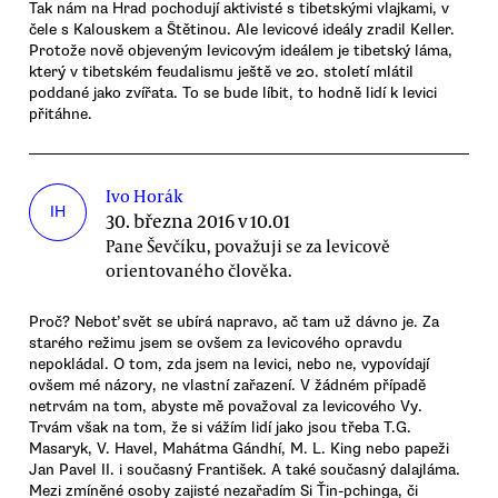
Tak nám na Hrad pochodují aktivisté s tibetskými vlajkami, v
čele s Kalouskem a Štětinou. Ale levicové ideály zradil Keller.
Protože nově objeveným levicovým ideálem je tibetský láma,
který v tibetském feudalismu ještě ve 20. století mlátil
poddané jako zvířata. To se bude líbit, to hodně lidí k levici
přitáhne.
Ivo Horák
IH
30. března 2016 v 10.01
Pane Ševčíku, považuji se za levicově
orientovaného člověka.
Proč? Neboť svět se ubírá napravo, ač tam už dávno je. Za
starého režimu jsem se ovšem za levicového opravdu
nepokládal. O tom, zda jsem na levici, nebo ne, vypovídají
ovšem mé názory, ne vlastní zařazení. V žádném případě
netrvám na tom, abyste mě považoval za levicového Vy.
Trvám však na tom, že si vážím lidí jako jsou třeba T.G.
Masaryk, V. Havel, Mahátma Gándhí, M. L. King nebo papeži
Jan Pavel II. i současný František. A také současný dalajláma.
Mezi zmíněné osoby zajisté nezařadím Si Ťin-pchinga, či