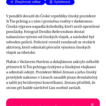
Zkopírovat odkaz
Vytisknout
V pondělí dorazil do České republiky čínský prezident
Si Ťin-pching a s ním i proměna reality v dadaismus.
Čínská výprava napadla koledníky, kteří nesli opentlené
pomlázky. Fotograf Deníku Referendum dostal
nabančeno tyčemi od čínských vlajek, a následně byl
odveden policií. Policisté rovněž sundavali ze stožárů
aktivisty, kteří odmítali přerušit výměnu čínských
vlajek za tibetské.
Plakát s Václavem Havlem a dalajlámou zakrylo několik
příznivců Si Ťin-pchinga českými a čínskými vlajkami
a odmítali odejít. Prezident Miloš Zeman a jeho čínský
protějšek nakonec v Lánech zasadili jinan dvoulaločný
a zalili jej brčálovými konvičkami. Zeman přislíbil, že
strom při každé návštěvě Lán osobně zavlaží.
×