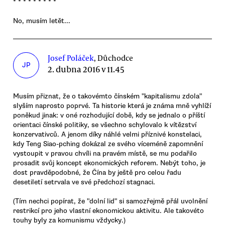
* * * * * * * * *
No, musím letět...
Josef Poláček
, Důchodce
JP
2. dubna 2016 v 11.45
Musím přiznat, že o takovémto čínském "kapitalismu zdola"
slyším naprosto poprvé. Ta historie která je známa mně vyhlíží
poněkud jinak: v oné rozhodující době, kdy se jednalo o příští
orientaci čínské politiky, se všechno schylovalo k vítězství
konzervativců. A jenom díky náhlé velmi příznivé konstelaci,
kdy Teng Siao-pching dokázal ze svého víceméně zapomnění
vystoupit v pravou chvíli na pravém místě, se mu podařilo
prosadit svůj koncept ekonomických reforem. Nebýt toho, je
dost pravděpodobné, že Čína by ještě pro celou řadu
desetiletí setrvala ve své předchozí stagnaci.
(Tím nechci popírat, že "dolní lid" si samozřejmě přál uvolnění
restrikcí pro jeho vlastní ekonomickou aktivitu. Ale takovéto
touhy byly za komunismu vždycky.)