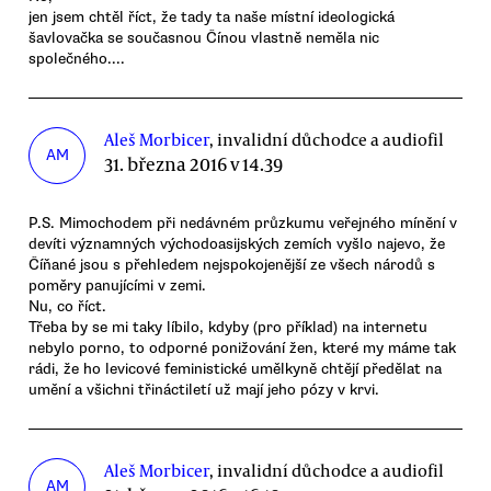
jen jsem chtěl říct, že tady ta naše místní ideologická
šavlovačka se současnou Čínou vlastně neměla nic
společného....
Aleš Morbicer
, invalidní důchodce a audiofil
AM
31. března 2016 v 14.39
P.S. Mimochodem při nedávném průzkumu veřejného mínění v
devíti významných východoasijských zemích vyšlo najevo, že
Číňané jsou s přehledem nejspokojenější ze všech národů s
poměry panujícími v zemi.
Nu, co říct.
Třeba by se mi taky líbilo, kdyby (pro příklad) na internetu
nebylo porno, to odporné ponižování žen, které my máme tak
rádi, že ho levicové feministické umělkyně chtějí předělat na
umění a všichni třináctiletí už mají jeho pózy v krvi.
Aleš Morbicer
, invalidní důchodce a audiofil
AM