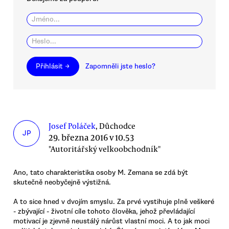
Přihlásit →
Zapomněli jste heslo?
Josef Poláček
, Důchodce
JP
29. března 2016 v 10.53
"Autoritářský velkoobchodník"
Ano, tato charakteristika osoby M. Zemana se zdá být
skutečně neobyčejně výstižná.
A to sice hned v dvojím smyslu. Za prvé vystihuje plně veškeré
- zbývající - životní cíle tohoto člověka, jehož převládající
motivací je zjevně neustálý nárůst vlastní moci. A to jak moci