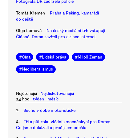
Fotografa DR zadržela policie
Tomáš Křemen
Praha a Peking, kamarádi
do deště
Olga Lomová
Na český mediální trh vstupují
Číňané. Doma zavřeli pro cizince internet
#
Čína
#
Lidská práva
#
Miloš Zeman
#
Neoliberalismus
Nejčtenější
Nejdiskutovanější
24 hod
týden
měsíc
1.
Sucho v době motoristické
2.
Tři a půl roku vládní zmocněnkyní pro Romy:
Co jsme dokázali a proč jsem odešla