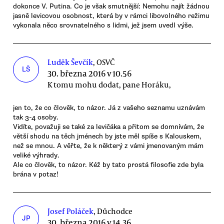
dokonce V. Putina. Co je však smutnější: Nemohu najít žádnou
jasně levicovou osobnost, která by v rámci libovolného režimu
vykonala něco srovnatelného s lidmi, jež jsem uvedl výše.
Luděk Ševčík
, OSVČ
LŠ
30. března 2016 v 10.56
K tomu mohu dodat, pane Horáku,
jen to, že co člověk, to názor. Já z vašeho seznamu uznávám
tak 3-4 osoby.
Vidíte, považuji se také za levičáka a přitom se domnívám, že
větší shodu na těch jménech by jste měl spíše s Kalouskem,
než se mnou. A věřte, že k některý z vámi jmenovaným mám
veliké výhrady.
Ale co člověk, to názor. Kéž by tato prostá filosofie zde byla
brána v potaz!
Josef Poláček
, Důchodce
JP
30. března 2016 v 14.36