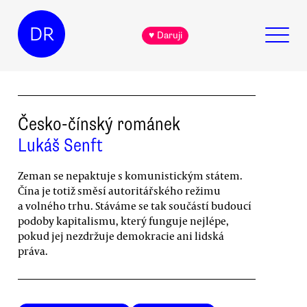
DR
♥ Daruji
Česko-čínský románek
Lukáš Senft
Zeman se nepaktuje s komunistickým státem.
Čína je totiž směsí autoritářského režimu
a volného trhu. Stáváme se tak součástí budoucí
podoby kapitalismu, který funguje nejlépe,
pokud jej nezdržuje demokracie ani lidská
práva.