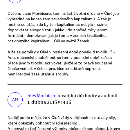
Ovšem, pane Morbicere, ten nárůst životní úrovně v Číně jde
výhradně na konto tam zavedeného kapitalismu. A tak je
možno se ptát, zda by ten kapitalismus nebylo možno
doprovázet alespoň tou - jakkoli do značné míry jenom
formální - demokracií, jak je tomu v zemích tradičního,
rozvinutého kapitalismu. Čili ve světě Západu.
A že se poměry v Číně v poslední době poněkud uvolňují? -
Ano, občanská společnost se tam v poslední době začala
přece jenom trochu aktivovat; jenže je to právě současné
čínské vedení, v čele s prezidentem, které naprosto
nemilosrdně zase utahuje šrouby.
Aleš Morbicer
, invalidní důchodce a audiofil
AM
1. dubna 2016 v 14.16
Nadějí podle mě je, že v Číně vždy v dějinách existovaly síly,
které dokázaly pohnout vládní ideologií.
A nemyslím teď čerstvé výhonky občanské společnosti, které