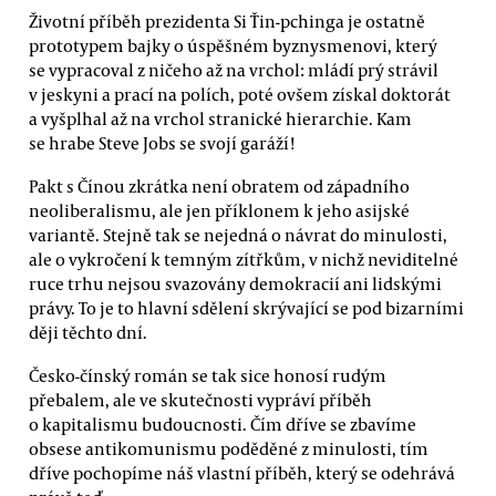
Životní příběh prezidenta Si Ťin-pchinga je ostatně
prototypem bajky o úspěšném byznysmenovi, který
se vypracoval z ničeho až na vrchol: mládí prý strávil
v jeskyni a prací na polích, poté ovšem získal doktorát
a vyšplhal až na vrchol stranické hierarchie. Kam
se hrabe Steve Jobs se svojí garáží!
Pakt s Čínou zkrátka není obratem od západního
neoliberalismu, ale jen příklonem k jeho asijské
variantě. Stejně tak se nejedná o návrat do minulosti,
ale o vykročení k temným zítřkům, v nichž neviditelné
ruce trhu nejsou svazovány demokracií ani lidskými
právy. To je to hlavní sdělení skrývající se pod bizarními
ději těchto dní.
Česko-čínský román se tak sice honosí rudým
přebalem, ale ve skutečnosti vypráví příběh
o kapitalismu budoucnosti. Čím dříve se zbavíme
obsese antikomunismu poděděné z minulosti, tím
dříve pochopíme náš vlastní příběh, který se odehrává