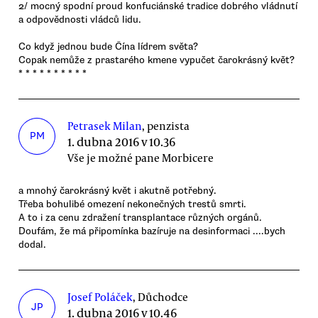
2/ mocný spodní proud konfuciánské tradice dobrého vládnutí
a odpovědnosti vládců lidu.
Co když jednou bude Čína lídrem světa?
Copak nemůže z prastarého kmene vypučet čarokrásný květ?
* * * * * * * * * *
Petrasek Milan
, penzista
PM
1. dubna 2016 v 10.36
Vše je možné pane Morbicere
a mnohý čarokrásný květ i akutně potřebný.
Třeba bohulibé omezení nekonečných trestů smrti.
A to i za cenu zdražení transplantace různých orgánů.
Doufám, že má připomínka bazíruje na desinformaci ....bych
dodal.
Josef Poláček
, Důchodce
JP
1. dubna 2016 v 10.46