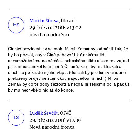
Martin Šimsa
, filosof
MŠ
29. března 2016 v 13.02
návrh na odměnu
Čínský prezident by se mohl Miloši Zemanovi odměnit tak, že
by ho pozval, aby v Číně pohovořil k čínskému lidu
shromážděnému na náměstí nebeského klidu a tam mu zajistil
přítomnost několika miliónů Číňanů, kteří by mu tleskali a
smáli se po každém jeho vtipu. (dostali by předem v čínštině
přeložený projev se scénickou nápovědou "smích") Miloš
Zeman by do té doby zežloutl a nechal si sešikmit oči a pak už
by mu nechybělo nic až do konce.
Luděk Ševčík
, OSVČ
LŠ
29. března 2016 v 17.39
Nová národní fronta.