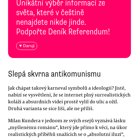
Unikátní výběr informací ze
světa, které v češtině
nenajdete nikde jinde.
Podpořte Deník Referendum!
♥ Daruji
Slepá skvrna antikomunismu
Jak chápat takový karneval symbolů a ideologií? Jistě,
nabízí se vysvětlení, že se internet plný surrealistických
koláží a absurdních videí prostě vylil do ulic a ožil.
Druhá varianta se sice liší, ale ne příliš.
Milan Kundera v jednom ze svých esejů vyznává lásku
„myšlenému románu“, který jde přímo k věci, na úkor
realistických příběhů snažících se o „absolutní iluzi“,