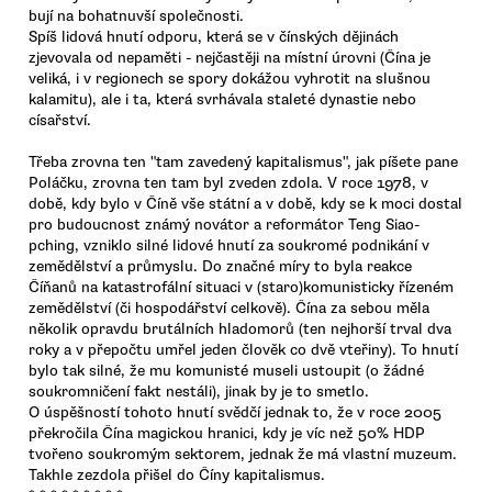
bují na bohatnuvší společnosti.
Spíš lidová hnutí odporu, která se v čínských dějinách
zjevovala od nepaměti - nejčastěji na místní úrovni (Čína je
veliká, i v regionech se spory dokážou vyhrotit na slušnou
kalamitu), ale i ta, která svrhávala staleté dynastie nebo
císařství.
Třeba zrovna ten "tam zavedený kapitalismus", jak píšete pane
Poláčku, zrovna ten tam byl zveden zdola. V roce 1978, v
době, kdy bylo v Číně vše státní a v době, kdy se k moci dostal
pro budoucnost známý novátor a reformátor Teng Siao-
pching, vzniklo silné lidové hnutí za soukromé podnikání v
zemědělství a průmyslu. Do značné míry to byla reakce
Číňanů na katastrofální situaci v (staro)komunisticky řízeném
zemědělství (či hospodářství celkově). Čína za sebou měla
několik opravdu brutálních hladomorů (ten nejhorší trval dva
roky a v přepočtu umřel jeden člověk co dvě vteřiny). To hnutí
bylo tak silné, že mu komunisté museli ustoupit (o žádné
soukromničení fakt nestáli), jinak by je to smetlo.
O úspěšností tohoto hnutí svědčí jednak to, že v roce 2005
překročila Čína magickou hranici, kdy je víc než 50% HDP
tvořeno soukromým sektorem, jednak že má vlastní muzeum.
Takhle zezdola přišel do Číny kapitalismus.