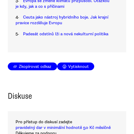
3.
Evropa se změně klimatu přizpůsobí. Otázkou
je kdy, jak a co s příčinami
4.
Ceuta jako nástroj hybridního boje. Jak krajní
pravice rozděluje Evropu
5.
Padesát odstínů lži a nová nekulturní politika
Zkopírovat odkaz
Vytisknout
Diskuse
Pro přístup do diskusí zadejte
pravidelný dar v minimální hodnotě 50 Kč měsíčně
Děkujeme za podporu.