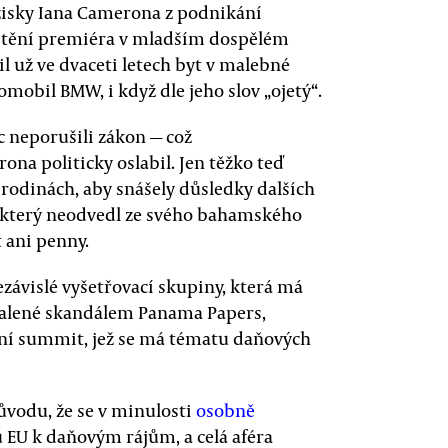
y zisky Iana Camerona z podnikání
ištění premiéra v mladším dospělém
il už ve dvaceti letech byt v malebné
omobil BMW, i když dle jeho slov „ojetý“.
c neporušili zákon — což
na politicky oslabil. Jen těžko teď
 rodinách, aby snášely důsledky dalších
e, který neodvedl ze svého bahamského
t ani penny.
ezávislé vyšetřovací skupiny, která má
alené skandálem Panama Papers,
ní summit, jež se má tématu daňových
ůvodu, že se v minulosti
osobně
 EU k daňovým rájům, a celá aféra