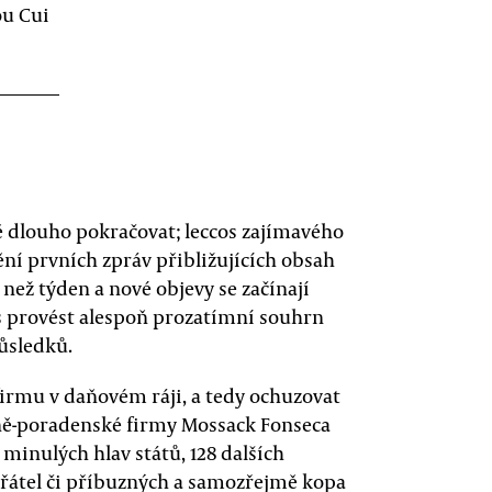
ou Cui
ě dlouho pokračovat; leccos zajímavého
nění prvních zpráv přibližujících obsah
než týden a nové objevy se začínají
as provést alespoň prozatímní souhrn
ůsledků.
 firmu v daňovém ráji, a tedy ochuzovat
vně-poradenské firmy Mossack Fonseca
 minulých hlav států, 128 dalších
řátel či příbuzných a samozřejmě kopa