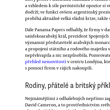
a vzhledem k síle perónistické opozice si v
dodrží; ve funkci ovšem argentinský prezi
probíhá aktuálně velká vládní krize, takže 
Dále Panama Papers odhalily, že firmy v da
saúdskoarabský král, prezident Spojených 
významní představitelé arabských monarch
a propojení státního a rodového majetku v
nepřekvapila a nic nezpůsobila. Pozorovatel
přehled nemovitostí
v centru Londýna, kte
s pomocí firem v rájích nakoupili.
Rodiny, přátelé a britský přík
Nejznámějšími z odhalebných nepřímo zap
David Cameron, a to prostřednictvím svého