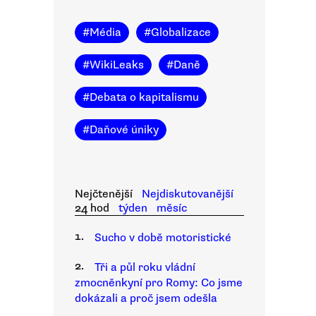
#
Média
#
Globalizace
#
WikiLeaks
#
Daně
#
Debata o kapitalismu
#
Daňové úniky
Nejčtenější
Nejdiskutovanější
24 hod
týden
měsíc
1.
Sucho v době motoristické
2.
Tři a půl roku vládní
zmocněnkyní pro Romy: Co jsme
dokázali a proč jsem odešla