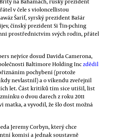
é Brity na Bahamách, ruský prezident
tel v čele s violoncellistou
wáz Šaríf, syrský prezident Bašár
jev, čínský prezident Si Ťin-pching
chni prostřednictvím svých rodin, přátel
pers nejvíce dosud Davida Camerona,
 společnosti Baltimore Holding Inc
zdědil
 přiznáním pochybení (protože
nikdy nevlastnil) a o víkendu zveřejnil
 let. Část kritiků tím sice utišil, list
zmínku o dvou darech z roku 2011
ovi matka, a vyvodil, že šlo dost možná
eda Jeremy Corbyn, který chce
ntní komisí a jednak soustavně