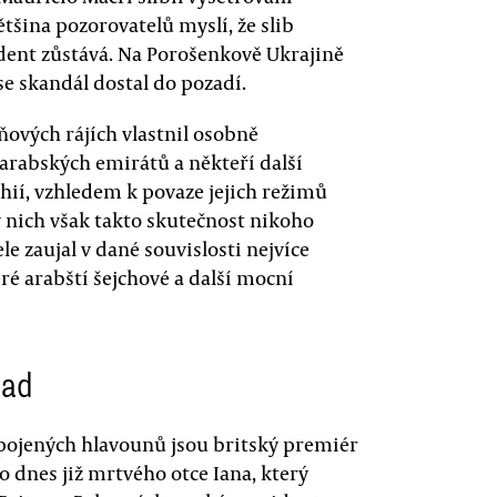
ětšina pozorovatelů myslí, že slib
dent zůstává. Na Porošenkově Ukrajině
se skandál dostal do pozadí.
ňových rájích vlastnil osobně
arabských emirátů a někteří další
ií, vzhledem k povaze jejich režimů
 nich však takto skutečnost nikoho
e zaujal v dané souvislosti nejvíce
ré arabští šejchové a další mocní
lad
ojených hlavounů jsou britský premiér
 dnes již mrtvého otce Iana, který