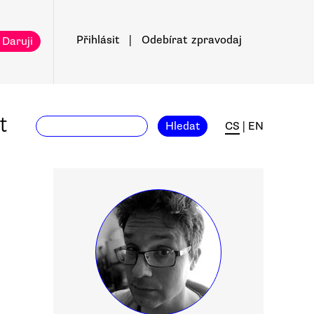
Přihlásit
|
Odebírat
zpravodaj
 Daruji
t
Hledat
CS
|
EN