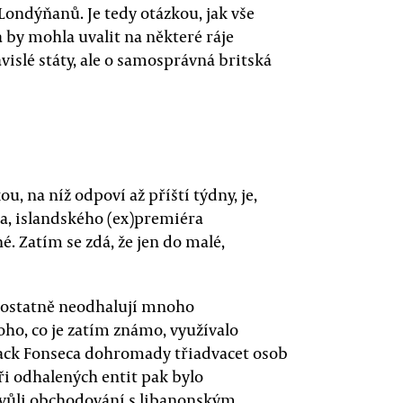
ondýňanů. Je tedy otázkou, jak vše
a by mohla uvalit na některé ráje
ávislé státy, ale o samosprávná britská
 na níž odpoví až příští týdny, je,
a, islandského (ex)premiéra
 Zatím se zdá, že jen do malé,
 ostatně neodhalují mnoho
oho, co je zatím známo, využívalo
ack Fonseca dohromady třiadvacet osob
i odhalených entit pak bylo
 kvůli obchodování s libanonským