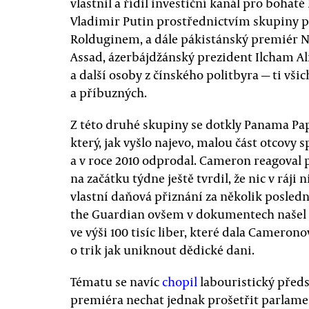
vlastnil a řídil investiční kanál pro bohat
Vladimir Putin prostřednictvím skupiny přá
Rolduginem, a dále pákistánský premiér Na
Assad, ázerbájdžánský prezident Ilcham Ali
a další osoby z čínského politbyra — ti vši
a příbuzných.
Z této druhé skupiny se dotkly Panama Pa
který, jak vyšlo najevo, malou část otcovy
a v roce 2010 odprodal. Cameron reagoval
na začátku týdne ještě tvrdil, že nic v ráji 
vlastní daňová přiznání za několik posledních
the Guardian ovšem v dokumentech našel 
ve výši 100 tisíc liber, které dala Cameron
o trik jak uniknout dědické dani.
Tématu se navíc
chopil
labouristický předs
premiéra nechat jednak prošetřit parlame