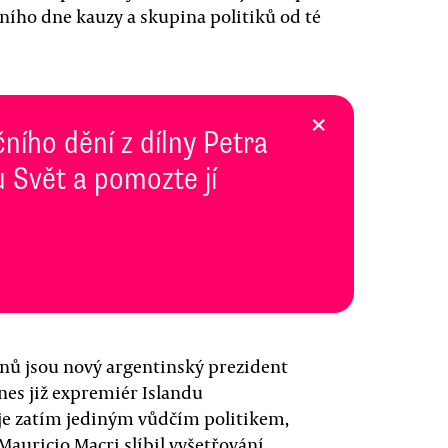
vního dne kauzy a skupina politiků od té
×
ního dění z dílny Petra
 Svět a pomozte jí
nů jsou nový argentinský prezident
nes již expremiér Islandu
e zatím jediným vůdčím politikem,
Mauricio Macri slíbil vyšetřování