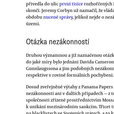
přivedla do ulic
první tisíce
rozhořčených L
skončí. Jeremy Corbyn už naznačil, že vlád
obdobu
nucené správy
, jelikož nejde o nez
území.
Otázka nezákonností
Druhou významnou a již naznačenou otázkou,
do jaké míry bylo jednání Davida Cameron
Gunnlaugssona a jim podobných nezákonné.
respektive v rovině formálních pochybení.
Dosud zveřejněné výtahy z Panama Papers
nezákonností ani v dalších případech — z t
společnosti zřízené prostřednictvím Moss
k unikání mezinárodním sankcím. Třicet tř
na blacklistech ve Spojených státech, a to