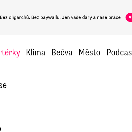
Bez oligarchů. Bez paywallu.
Jen vaše dary a naše práce
♥
rtérky
Klima
Bečva
Město
Podcas
se
í