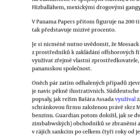
Hizballáhem, mexickými drogovými gangy
V Panama Papers přitom figuruje na 200 ti
tak představuje mizivé procento.
Je si nicméně nutno uvědomit, že Mossack
z prostředníků k zakládání offshorových f
využívat zřejmě vlastní zprostředkovatele
panamskou společnost.
Oněch pár zatím odhalených případů zjev
je navíc pěkně ilustrativních. Süddeutsch
popsaly, jak režim Bašára Assada
využíval
z
schránkovou firmu založenou právě skrz 
benzínu. Guardian potom doložil, jak se dv
zimbabwských) obchodníků se zbraněmi 
v rájích sankcím po celkem čtyři roky od je