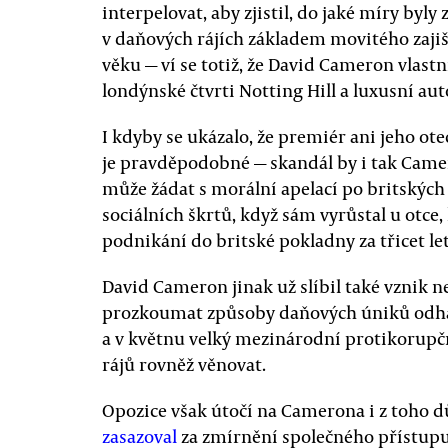
interpelovat, aby zjistil, do jaké míry byl
v daňových rájích základem movitého zaj
věku — ví se totiž, že David Cameron vlastn
londýnské čtvrti Notting Hill a luxusní aut
I kdyby se ukázalo, že premiér ani jeho ote
je pravděpodobné — skandál by i tak Camero
může žádat s morální apelací po britských
sociálních škrtů, když sám vyrůstal u otc
podnikání do britské pokladny za třicet le
David Cameron jinak už slíbil také vznik n
prozkoumat způsoby daňových úniků odh
a v květnu velký mezinárodní protikorupč
rájů rovněž věnovat.
Opozice však útočí na Camerona i z toho d
zasazoval
za zmírnění společného přístupu