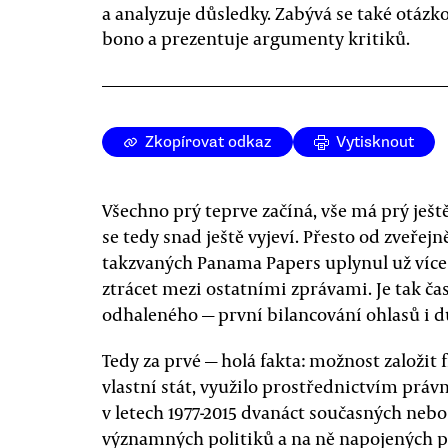
a analyzuje důsledky. Zabývá se také otázk
bono a prezentuje argumenty kritiků.
Zkopírovat odkaz
Vytisknout
Všechno prý teprve začíná, vše má prý ješt
se tedy snad ještě vyjeví. Přesto od zveřej
takzvaných Panama Papers uplynul už více 
ztrácet mezi ostatními zprávami. Je tak č
odhaleného — první bilancování ohlasů i d
Tedy za prvé — holá fakta: možnost založit
vlastní stát, využilo prostřednictvím prá
v letech 1977-2015 dvanáct současných nebo
významných politiků a na ně napojených p