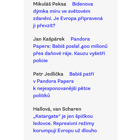
Mikuláš Peksa
Bidenova
dýmka míru ve světovém
zdanění. Je Evropa připravená
ji převzít?
Jan Kašpárek
Pandora
Papers: Babiš poslal 400 milionů
přes daňové ráje. Kauzu vyšetří
policie
Petr Jedlička
Babiš patří
v Pandora Papers
k nejexponovanější pětce
politiků
Hallová, van Scharen
„Katargate“ je jen špičkou
ledovce. Represivní režimy
korumpují Evropu už dlouho