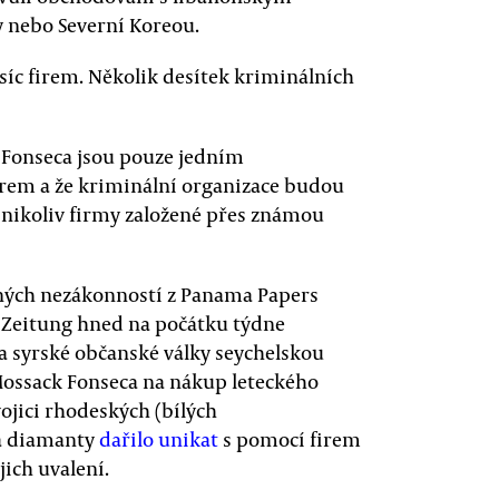
 nebo Severní Koreou.
síc firem. Několik desítek kriminálních
 Fonseca jsou pouze jedním
irem a že kriminální organizace budou
, nikoliv firmy založené přes známou
ných nezákonností z Panama Papers
e Zeitung hned na počátku týdne
a syrské občanské války seychelskou
Mossack Fonseca na nákup leteckého
ojici rhodeských (bílých
a diamanty
dařilo unikat
s pomocí firem
jich uvalení.