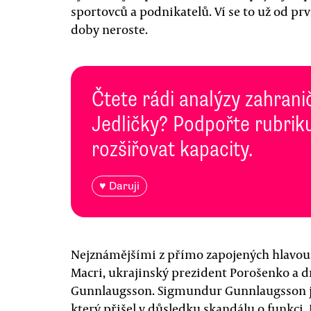
sportovců a podnikatelů. Ví se to už od pr
doby neroste.
Čtete rádi analýzy zahranič
Jedličky? Podpořte rubriku
rozšiřovat kapacity.
♥ Daruji
Nejznámějšími z přímo zapojených hlavou
Macri, ukrajinský prezident Porošenko a d
Gunnlaugsson. Sigmundur Gunnlaugsson j
který přišel v důsledku skandálu o funkci. 