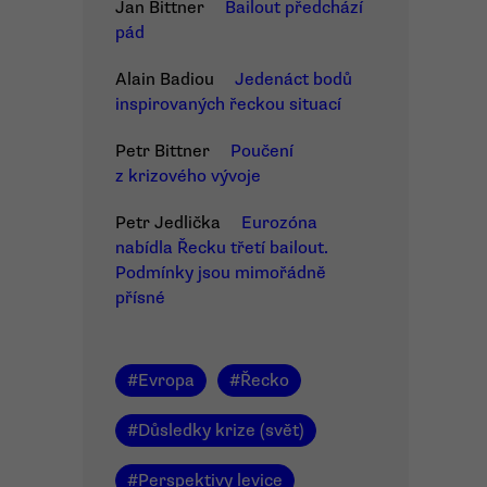
Jan Bittner
Bailout předchází
pád
Alain Badiou
Jedenáct bodů
inspirovaných řeckou situací
Petr Bittner
Poučení
z krizového vývoje
Petr Jedlička
Eurozóna
nabídla Řecku třetí bailout.
Podmínky jsou mimořádně
přísné
#
Evropa
#
Řecko
#
Důsledky krize (svět)
#
Perspektivy levice