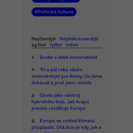
#
Politická kultura
Nejčtenější
Nejdiskutovanější
24 hod
týden
měsíc
1.
Sucho v době motoristické
2.
Tři a půl roku vládní
zmocněnkyní pro Romy: Co jsme
dokázali a proč jsem odešla
3.
Ceuta jako nástroj
hybridního boje. Jak krajní
pravice rozděluje Evropu
4.
Evropa se změně klimatu
přizpůsobí. Otázkou je kdy, jak a