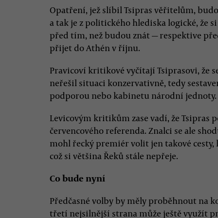
Opatření, jež slíbil Tsipras věřitelům, bu
a tak je z politického hlediska logické, že 
před tím, než budou znát — respektive pře
přijet do Athén v říjnu.
Pravicoví kritikové vyčítají Tsiprasovi, že 
neřešil situaci konzervativně, tedy sesta
podporou nebo kabinetu národní jednoty.
Levicovým kritikům zase vadí, že Tsipras 
červencového referenda. Znalci se ale shod
mohl řecký premiér volit jen takové cesty,
což si většina Řeků stále nepřeje.
Co bude nyní
Předčasné volby by měly proběhnout na ko
třetí nejsilnější strana může ještě využít p