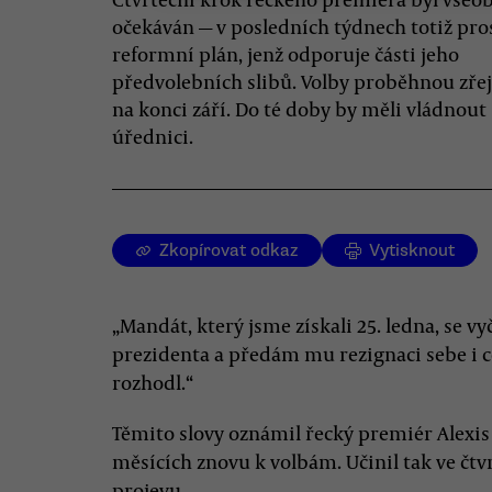
očekáván — v posledních týdnech totiž pro
reformní plán, jenž odporuje části jeho
předvolebních slibů. Volby proběhnou zř
na konci září. Do té doby by měli vládnout
úřednici.
Zkopírovat odkaz
Vytisknout
„Mandát, který jsme získali 25. ledna, se vyč
prezidenta a předám mu rezignaci sebe i ce
rozhodl.“
Těmito slovy oznámil řecký premiér Alexis
měsících znovu k volbám. Učinil tak ve čtv
projevu.