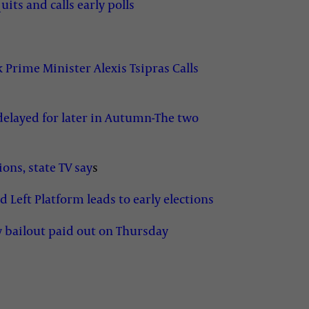
uits and calls early polls
 Prime Minister Alexis Tsipras Calls
delayed for later in Autumn-The two
ions, state TV say
s
Left Platform leads to early elections
ew bailout paid out on Thursday