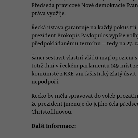
Předseda pravicové Nové demokracie Evang
práva využije.
Řecká ústava garantuje na každý pokus tři 
prezident Prokopis Pavlopulos vypíše vol
předpokládanému termínu — tedy na 27. zá
Šanci sestavit vlastní vládu mají opoziční 
totiž drží v řeckém parlamentu 149 míst z
komunisté z KKE, ani fašistický Zlatý úsvi
nepodpoří.
Řecko by měla spravovat do voleb prozatím
že prezident jmenuje do jejího čela předse
Christofiluovou.
Další informace: