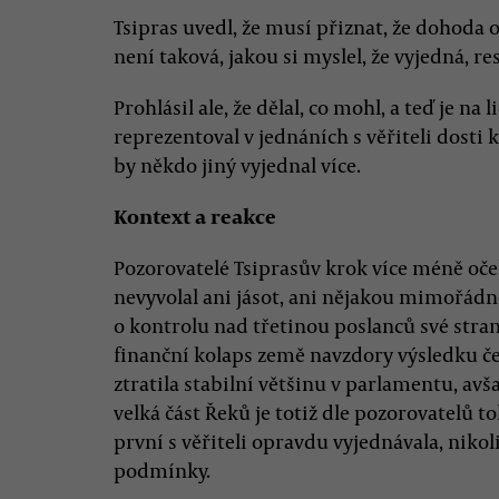
Tsipras uvedl, že musí přiznat, že dohoda 
není taková, jakou si myslel, že vyjedná, re
Prohlásil ale, že dělal, co mohl, a teď je na
reprezentoval v jednáních s věřiteli dosti 
by někdo jiný vyjednal více.
Kontext a reakce
Pozorovatelé Tsiprasův krok více méně oče
nevyvolal ani jásot, ani nějakou mimořádn
o kontrolu nad třetinou poslanců své stran
finanční kolaps země navzdory výsledku č
ztratila stabilní většinu v parlamentu, av
velká část Řeků je totiž dle pozorovatelů t
první s věřiteli opravdu vyjednávala, nikol
podmínky.