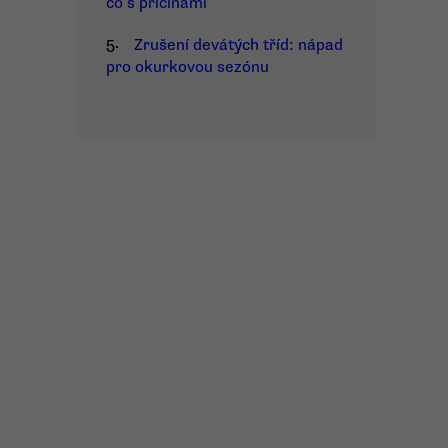
co s příčinami
5.
Zrušení devátých tříd: nápad
pro okurkovou sezónu