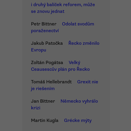
i druhý balíček reforem, může
se znovu jednat
Petr Bittner
Odolat svodům
poraženectví
Jakub Patočka
Řecko změnilo
Evropu
Zoltán Pogátsa
Velký
Ceausescův plán pro Řecko
Tomáš Hellebrandt
Grexit nie
je riešením
Jan Bittner
Německo vyhrálo
krizi
Martin Kugla
Grécke mýty