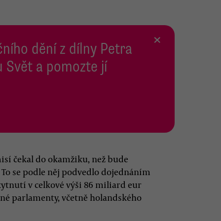
×
ního dění z dílny Petra
 Svět a pomozte jí
demisí čekal do okamžiku, než bude
i. To se podle něj podvedlo dojednáním
kytnutí v celkové výši 86 miliard eur
ené parlamenty, včetně holandského