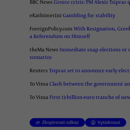
BBC News
Greece crisis: PM Alexis Tsipras q
eKathimerini
Gambling for stability
ForeignPolicy.com
With Resignation, Greek
a Referendum on Himself
theMa News
Immediate snap elections or 
scenarios
Reuters
Tsipras set to announce early elect
To Vima
Clash between the government and 
To Vima
First 13-billion-euro tranche of n
Zkopírovat odkaz
Vytisknout