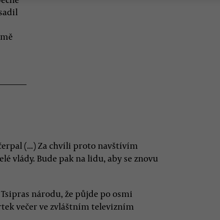
sadil
ejmě
erpal (...) Za chvíli proto navštívím
lé vlády. Bude pak na lidu, aby se znovu
 Tsipras národu, že půjde po osmi
rtek večer ve zvláštním televizním