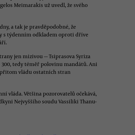
elos Meimarakis už uvedl, že svého
dny, a tak je pravděpodobné, že
by s týdenním odkladem oproti dříve
ří.
strany jen mizivou — Tsiprasova Syriza
e 300, tedy téměř polovinu mandátů. Ani
t přitom vládu ostatních stran
ní vláda. Většina pozorovatelů očekává,
dkyni Nejvyššího soudu Vassiliki Thanu-