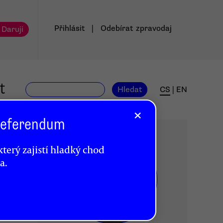
Přihlásit
|
Odebírat
zpravodaj
 Daruji
t
Hledat
CS
|
EN
×
 Referendum
terý zajistí hladký chod
a.