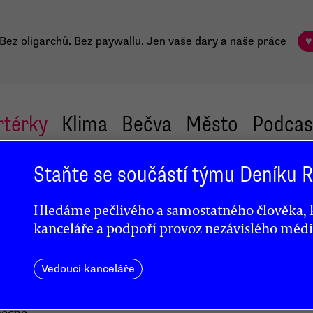
Bez oligarchů. Bez paywallu.
Jen vaše dary a naše práce
♥
rtérky
Klima
Bečva
Město
Podcas
Staňte se součástí týmu Deníku
m
Hledáme pečlivého a samostatného člověka, k
kanceláře a podpoří provoz nezávislého médi
Vedoucí kanceláře
becně