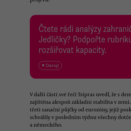
Čtete rádi analýzy zahranič
Jedličky? Podpořte rubriku
rozšiřovat kapacity.
♥ Daruji
V další části své řeči Tsipras uvedl, že s 
zajištěna alespoň základní stabilita v zem
třetí sanační půjčky od eurozóny, jejíž pos
schválily v posledním týdnu všechny dotč
a německého.