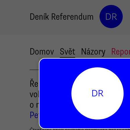
Deník Referendum
DR
Domov
Svět
Názory
Repo
Řekové půjdou k předčasný
DR
volbám, Tsipras si řekl znovu
o mandát
Petr Jedlička
Čtvrteční krok řeckého premiéra byl všeo