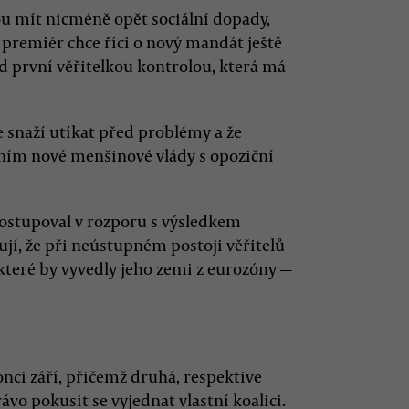
dou mít nicméně opět sociální dopady,
si premiér chce říci o nový mandát ještě
d první věřitelkou kontrolou, která má
se snaží utíkat před problémy a že
vením nové menšinové vlády s opoziční
postupoval v rozporu s výsledkem
ují, že při neústupném postoji věřitelů
 které by vyvedly jeho zemi z eurozóny —
nci září, přičemž druhá, respektive
rávo pokusit se vyjednat vlastní koalici.