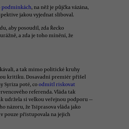
o
podmínkách
, na něž je půjčka vázána,
spektive jakou vyjednat sliboval.
 lidu, aby posoudil, zda Řecko
kurážně, a zda je toho mínění, že
kávali, a tak mimo politické kruhy
ou kritiku. Dosavadní premiér přišel
y Syriza poté, co
odmítl riskovat
ervencového referenda. Vláda tak
šak udržela si velkou veřejnou podporu —
oho názoru, že Tsiprasova vláda jako
iv pouze přistupovala na jejich