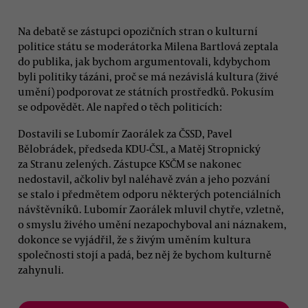
Na debatě se zástupci opozičních stran o kulturní
politice státu se moderátorka Milena Bartlová zeptala
do publika, jak bychom argumentovali, kdybychom
byli politiky tázáni, proč se má nezávislá kultura (živé
umění) podporovat ze státních prostředků. Pokusím
se odpovědět. Ale napřed o těch politicích:
Dostavili se Lubomír Zaorálek za ČSSD, Pavel
Bělobrádek, předseda KDU-ČSL, a Matěj Stropnický
za Stranu zelených. Zástupce KSČM se nakonec
nedostavil, ačkoliv byl naléhavě zván a jeho pozvání
se stalo i předmětem odporu některých potenciálních
návštěvníků. Lubomír Zaorálek mluvil chytře, vzletně,
o smyslu živého umění nezapochyboval ani náznakem,
dokonce se vyjádřil, že s živým uměním kultura
společnosti stojí a padá, bez něj že bychom kulturně
zahynuli.