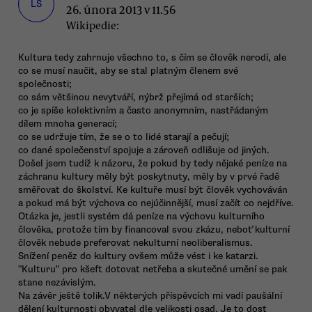
LŠ
26. února 2013 v 11.56
Wikipedie:
Kultura tedy zahrnuje všechno to, s čím se člověk nerodí, ale
co se musí naučit, aby se stal platným členem své
společnosti;
co sám většinou nevytváří, nýbrž přejímá od starších;
co je spíše kolektivním a často anonymním, nastřádaným
dílem mnoha generací;
co se udržuje tím, že se o to lidé starají a pečují;
co dané společenství spojuje a zároveň odlišuje od jiných.
Došel jsem tudíž k názoru, že pokud by tedy nějaké peníze na
záchranu kultury měly být poskytnuty, měly by v prvé řadě
směřovat do školství. Ke kultuře musí být člověk vychováván
a pokud má být výchova co nejúčinnější, musí začít co nejdříve.
Otázka je, jestli systém dá peníze na výchovu kulturního
člověka, protože tím by financoval svou zkázu, neboť kulturní
člověk nebude preferovat nekulturní neoliberalismus.
Snížení peněz do kultury ovšem může vést i ke katarzi.
"Kulturu" pro kšeft dotovat netřeba a skutečné umění se pak
stane nezávislým.
Na závěr ještě tolik.V některých příspěvcích mi vadí paušální
dělení kulturnosti obyvatel dle velikosti osad. Je to dost