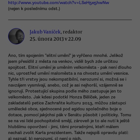
http://www.youtube.com/watch?v=LSeH5e5hwNw
(nejen k poslednímu odst.)
Jakub Vaníček
, redaktor
25. února 2013 v 22.09
Ano, tím spojením "elitní umění" je vyřčeno mnohé. Jelikož
jsem přesídlil z města na venkov, viděl bych zde určitou
spojitost. Elitní umění je uměním velkoměsta - pak není dlouho
nic, uprostřed umění maloměsta a na chvostu umění vesnice.
Tyhle tři vrstvy jsou nekompatibilní, nerozumí si, možná se i
navzájem vysmívají, anebo, což je asi nejhorší, vzájemně se
ignorují. Protestující skupina podle mého zastupuje jen to
velkoměsto. Jak kdesi podotkl Honza Bělíček, jeden ze
zakladatelů petice Zachraňte kulturu 2013, můžou zástupci
umělecké obce, sjednocené pod egidou společného boje o
dotace, pomocí jakýchsi pák v Senátu působit i politicky. Tomu
se na vsi lidé pochopitelně smějí, zároveň je to ale nutí k ještě
hlubšímu opovržení - jimi, těmi proradnými, kteří málem
nechali zvolit Karla prezidentem. Takže nejspíš opravdu platí:
a) neznají, b) nerozumí, c) není o nich.