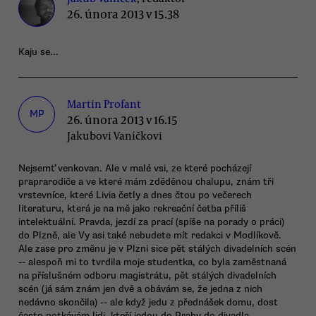
26. února 2013 v 15.38
Kaju se...
Martin Profant
MP
26. února 2013 v 16.15
Jakubovi Vaníčkovi
Nejsemť venkovan. Ale v malé vsi, ze které pocházejí
praprarodiče a ve které mám zděděnou chalupu, znám tři
vrstevníce, které Livia četly a dnes čtou po večerech
literaturu, která je na mě jako rekreační četba příliš
intelektuální. Pravda, jezdí za prací (spíše na porady o práci)
do Plzně, ale Vy asi také nebudete mít redakci v Modlíkově.
Ale zase pro změnu je v Plzni sice pět stálých divadelních scén
-- alespoň mi to tvrdila moje studentka, co byla zaměstnaná
na příslušném odboru magistrátu, pět stálých divadelních
scén (já sám znám jen dvě a obávám se, že jedna z nich
nedávno skončila) -- ale když jedu z přednášek domu, dost
často potkávám lidi, kteří jedou do Prahy do divadla.