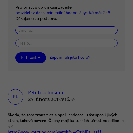
Pro přístup do diskusí zadejte
pravidelný dar v minimální hodnotě 50 Kč měsíčně
Děkujeme za podporu.
Přihlásit →
Zapomněli jste heslo?
Petr Litschmann
PL
25. února 2013 v 16.55
Škoda, že tam tranzit.cz a spol. nedostali zástupce i jiných
stran, takové severní Čechy mají kulturních témat na sdílení ☟
☟☟
http://www.youtube.com/watch?v=eT7jME1U13U