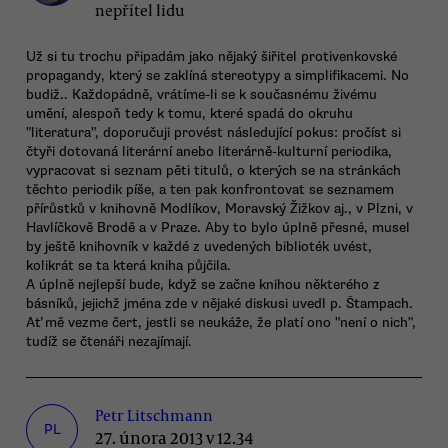
nepřítel lidu
Už si tu trochu připadám jako nějaký šiřitel protivenkovské
propagandy, který se zaklíná stereotypy a simplifikacemi. No
budiž.. Každopádně, vrátíme-li se k současnému živému
umění, alespoň tedy k tomu, které spadá do okruhu
"literatura", doporučuji provést následující pokus: pročíst si
čtyři dotovaná literární anebo literárně-kulturní periodika,
vypracovat si seznam pěti titulů, o kterých se na stránkách
těchto periodik píše, a ten pak konfrontovat se seznamem
přírůstků v knihovně Modlíkov, Moravský Žižkov aj., v Plzni, v
Havlíčkově Brodě a v Praze. Aby to bylo úplně přesné, musel
by ještě knihovník v každé z uvedených biblioték uvést,
kolikrát se ta která kniha půjčila.
A úplně nejlepší bude, když se začne knihou některého z
básníků, jejichž jména zde v nějaké diskusi uvedl p. Štampach.
Ať mě vezme čert, jestli se neukáže, že platí ono "není o nich",
tudíž se čtenáři nezajímají.
Petr Litschmann
PL
27. února 2013 v 12.34