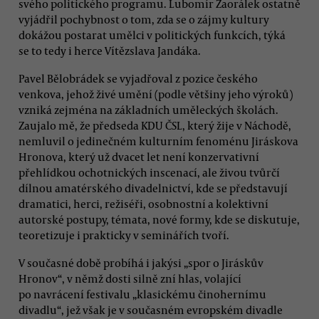
svého politického programu. Lubomír Zaorálek ostatně
vyjádřil pochybnost o tom, zda se o zájmy kultury
dokážou postarat umělci v politických funkcích, týká
se to tedy i herce Vítězslava Jandáka.
Pavel Bělobrádek se vyjadřoval z pozice českého
venkova, jehož živé umění (podle většiny jeho výroků)
vzniká zejména na základních uměleckých školách.
Zaujalo mě, že předseda KDU ČSL, který žije v Náchodě,
nemluvil o jedinečném kulturním fenoménu Jiráskova
Hronova, který už dvacet let není konzervativní
přehlídkou ochotnických inscenací, ale živou tvůrčí
dílnou amatérského divadelnictví, kde se představují
dramatici, herci, režiséři, osobnostní a kolektivní
autorské postupy, témata, nové formy, kde se diskutuje,
teoretizuje i prakticky v seminářích tvoří.
V současné době probíhá i jakýsi „spor o Jiráskův
Hronov“, v němž dosti silně zní hlas, volající
po navrácení festivalu „klasickému činohernímu
divadlu“, jež však je v současném evropském divadle