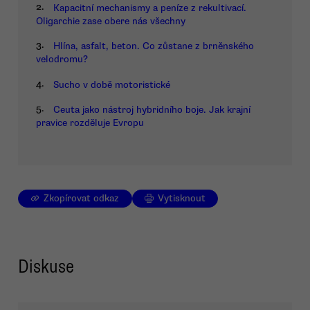
2.
Kapacitní mechanismy a peníze z rekultivací.
Oligarchie zase obere nás všechny
3.
Hlína, asfalt, beton. Co zůstane z brněnského
velodromu?
4.
Sucho v době motoristické
5.
Ceuta jako nástroj hybridního boje. Jak krajní
pravice rozděluje Evropu
Zkopírovat odkaz
Vytisknout
Diskuse