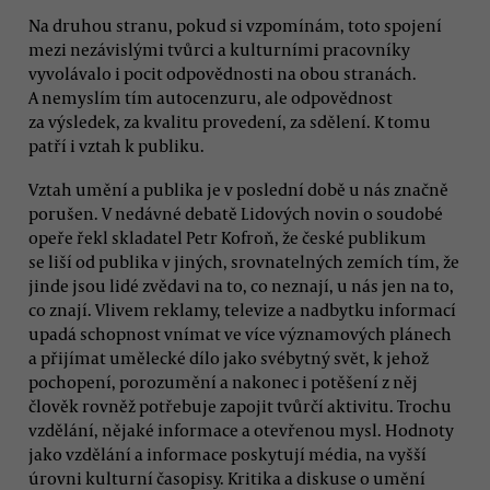
Na druhou stranu, pokud si vzpomínám, toto spojení
mezi nezávislými tvůrci a kulturními pracovníky
vyvolávalo i pocit odpovědnosti na obou stranách.
A nemyslím tím autocenzuru, ale odpovědnost
za výsledek, za kvalitu provedení, za sdělení. K tomu
patří i vztah k publiku.
Vztah umění a publika je v poslední době u nás značně
porušen. V nedávné debatě Lidových novin o soudobé
opeře řekl skladatel Petr Kofroň, že české publikum
se liší od publika v jiných, srovnatelných zemích tím, že
jinde jsou lidé zvědavi na to, co neznají, u nás jen na to,
co znají. Vlivem reklamy, televize a nadbytku informací
upadá schopnost vnímat ve více významových plánech
a přijímat umělecké dílo jako svébytný svět, k jehož
pochopení, porozumění a nakonec i potěšení z něj
člověk rovněž potřebuje zapojit tvůrčí aktivitu. Trochu
vzdělání, nějaké informace a otevřenou mysl. Hodnoty
jako vzdělání a informace poskytují média, na vyšší
úrovni kulturní časopisy. Kritika a diskuse o umění