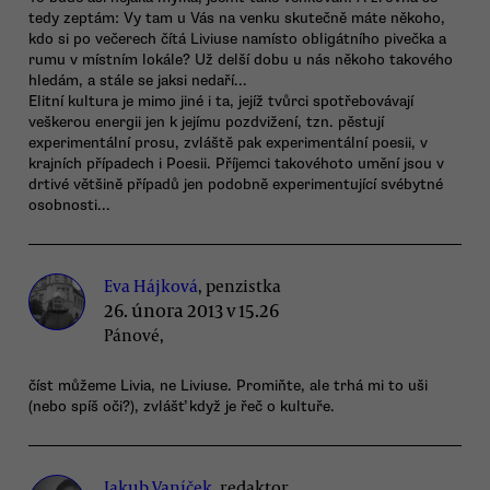
tedy zeptám: Vy tam u Vás na venku skutečně máte někoho,
kdo si po večerech čítá Liviuse namísto obligátního pivečka a
rumu v místním lokále? Už delší dobu u nás někoho takového
hledám, a stále se jaksi nedaří...
Elitní kultura je mimo jiné i ta, jejíž tvůrci spotřebovávají
veškerou energii jen k jejímu pozdvižení, tzn. pěstují
experimentální prosu, zvláště pak experimentální poesii, v
krajních případech i Poesii. Příjemci takovéhoto umění jsou v
drtivé většině případů jen podobně experimentující svébytné
osobnosti...
Eva Hájková
, penzistka
26. února 2013 v 15.26
Pánové,
číst můžeme Livia, ne Liviuse. Promiňte, ale trhá mi to uši
(nebo spíš oči?), zvlášť když je řeč o kultuře.
Jakub Vaníček
, redaktor