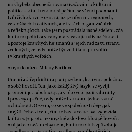
mi chyběla obecnější rovina uvažování o kulturní
politice státu, která musí počítat se všemi podobami
tvůrčích aktivit v centru, na periférii i v regionech,
ve složkách kreativních, ale i v těch organizačních
a reflektujících. Také jsem postrádala jasné sdělení, zda
kulturní politika strany má zavazující vliv na činnost
a postoje krajských hejtmanů a jejich rad za tu stranu
zvolených; že tedy může být vodítkem pro voliče
i v krajských volbách.
A nyní k otázce Mileny Bartlové:
Umění a šířeji kultura jsou jazykem, kterým společnost
o sobě hovoří. Ten, jako každý živý jazyk, se vyvíjí,
proměňuje a obohacuje, a v této větě jsou zahrnuty
i procesy opačné, tedy může i strnout, jednotvárnět
a chudnout. O všem, co se ve společnosti děje, jak
smýšlí, čeho si cení, čím se baví a co uctívá, vypovídá
kultura. Je proto nesmyslné a doslova hloupé hovořit
o ní jako o něčem zbytném, kulturní dluh způsobuje
zanedbání, zpustnutí a vysídlení nejdůležitějších