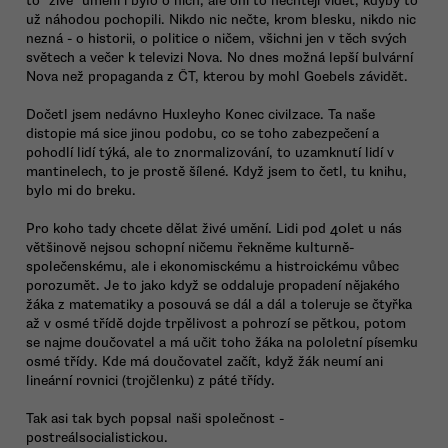
to "živé" umění i bylo o nich, ale oni to nechtějí vidět, kdyby to
už náhodou pochopili. Nikdo nic nečte, krom blesku, nikdo nic
nezná - o historii, o politice o ničem, všichni jen v těch svých
světech a večer k televizi Nova. No dnes možná lepší bulvární
Nova než propaganda z ČT, kterou by mohl Goebels závidět.
Dočetl jsem nedávno Huxleyho Konec civilzace. Ta naše
distopie má sice jinou podobu, co se toho zabezpečení a
pohodlí lidí týká, ale to znormalizování, to uzamknutí lidí v
mantinelech, to je prostě šílené. Když jsem to četl, tu knihu,
bylo mi do breku.
Pro koho tady chcete dělat živé umění. Lidi pod 40let u nás
většinově nejsou schopní ničemu řekněme kulturně-
společenskému, ale i ekonomisckému a histroickému vůbec
porozumět. Je to jako když se oddaluje propadení nějakého
žáka z matematiky a posouvá se dál a dál a toleruje se čtyřka
až v osmé třídě dojde trpělivost a pohrozí se pětkou, potom
se najme doučovatel a má učit toho žáka na pololetní písemku
osmé třídy. Kde má doučovatel začít, když žák neumí ani
lineární rovnici (trojčlenku) z páté třídy.
Tak asi tak bych popsal naši společnost -
postreálsocialistickou.