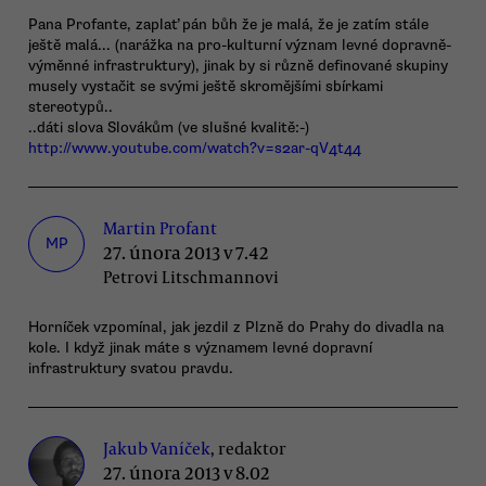
Pana Profante, zaplať pán bůh že je malá, že je zatím stále
ještě malá... (narážka na pro-kulturní význam levné dopravně-
výměnné infrastruktury), jinak by si různě definované skupiny
musely vystačit se svými ještě skromějšími sbírkami
stereotypů..
..dáti slova Slovákům (ve slušné kvalitě:-)
http://www.youtube.com/watch?v=s2ar-qV4t44
Martin Profant
MP
27. února 2013 v 7.42
Petrovi Litschmannovi
Horníček vzpomínal, jak jezdil z Plzně do Prahy do divadla na
kole. I když jinak máte s významem levné dopravní
infrastruktury svatou pravdu.
Jakub Vaníček
, redaktor
27. února 2013 v 8.02