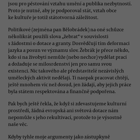
jsou pro pěstování vztahu umění a publika nezbytností.
Proto je nutné, aby je podporoval stát, vztah obce
ke kultuře je totiž státotvorná záležitost.
Politikové (zejména pan Bělobrádek) na oné schůzce
několikrát použili slova „žebrat“ v souvislosti
s žádostmi o dotace a granty. Dosvědčují tím deformaci
jazyka a posun ve významu slov. Žebrák je přece někdo,
kdo si na živobytí nemůže (nebo nechce) vydělat prací
a dožaduje se milosrdenství jen pro samu svou
existenci. Nic takového ale představitelé nezávislých
uměleckých aktivit nedělají. Ti naopak pracovat chtějí,
ještě mnohem víc než dosud, jen žádají, aby jejich práce
byla státem respektována a finančně podpořena.
Pak bych ještě řekla, že když si zdevastujeme kulturní
prostředí, žádná evropská ani světová dotace nám
nepomůže s jeho rekultivací, protože to je výsostně
naše věc.
Kdyby tyhle moje argumenty jako zástupkyně