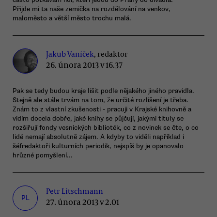
Přijde mi ta naše zemička na rozdělování na venkov,
maloměsto a větší město trochu malá.
Jakub Vaníček
, redaktor
26. února 2013 v 16.37
Pak se tedy budou kraje lišit podle nějakého jiného pravidla.
Stejně ale stále trvám na tom, že určité rozlišení je třeba.
Znám to z vlastní zkušenosti - pracuji v Krajské knihovně a
vidím docela dobře, jaké knihy se půjčují, jakými tituly se
rozšiřují fondy vesnických biblioték, co z novinek se čte, o co
lidé nemají absolutně zájem. A kdyby to viděli například i
šéfredaktoři kulturních periodik, nejspíš by je opanovalo
hrůzné pomyšlení...
Petr Litschmann
PL
27. února 2013 v 2.01