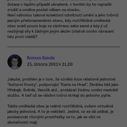
dotace v lepším případě ukradené, v horším by ho nejradši
zrušili a umělce poslali někam na stavbu.
Není náhodou takové kolektivní odmítnutí umění a jeho tvůrců
jasným předznamenáním stavu, kdy roztříštěná umělecká
obec svádí pouze boje za záchranu sebe samé a kdy ji už
nezbývají síly k žádným jiným akcím (včetně onoho obracení
lidu proti vládě)?
Roman Kanda
25. února 2013 v 21.20
Jakube, problém je v tom, že vznikla iluze relativně jednotné
"kulturní fronty", podporující "Karla na Hrad". Zkrátka lidé jako
Hřebejk, Svěrák, Vaculík atd., prokázali živému umění medvědí
službu. A teď už se všichni tvůrci strkají do jednoho pytle.
Takže umělecká obec je reálně roztříštěná, ovšem virtuálně
jakoby jednotná. A to je neštěstí. Jediné, co se dá udělat, je
poukazovat různými prostředky na to, jak se věci ve
skutečnosti mají.