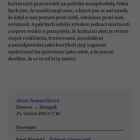
kulturních pracovníků na politiky nezapůsobily, řekla
bych jim, že umělci mají moc, o které jim se ani nezdá,
že když si nás postaví proti sobě, obrátíme proti nim
veřejnost. A pak bych odešla středem jednací místnosti
a teprve venku si pomyslela, že kulturní obec je ovšem
stejně rozklížená, frustrovaná, nesolidární
a nezodpovědná jako kterýkoli jiný segment
společnosti ba společnost jako celek, a že jenom
doufám, že se to už brzy změní.
Alena Zemančíková
Domov
→
Sloupek
25. února 2013 v 7.30
Související
Karel Piorecký
Svědomí národa mlčí