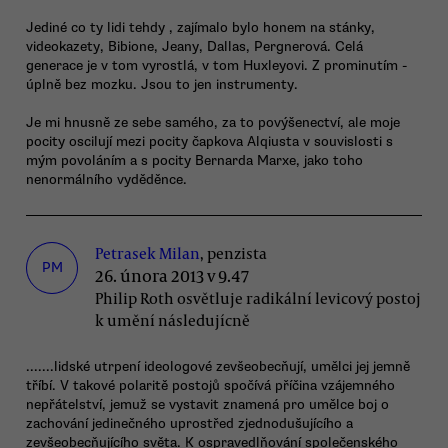
Jediné co ty lidi tehdy , zajímalo bylo honem na stánky,
videokazety, Bibione, Jeany, Dallas, Pergnerová. Celá
generace je v tom vyrostlá, v tom Huxleyovi. Z prominutím -
úplně bez mozku. Jsou to jen instrumenty.
Je mi hnusně ze sebe samého, za to povýšenectví, ale moje
pocity oscilují mezi pocity čapkova Alqiusta v souvislosti s
mým povoláním a s pocity Bernarda Marxe, jako toho
nenormálního vyděděnce.
Petrasek Milan
, penzista
PM
26. února 2013 v 9.47
Philip Roth osvětluje radikální levicový postoj
k umění následujícně
.......lidské utrpení ideologové zevšeobecňují, umělci jej jemně
tříbí. V takové polaritě postojů spočívá příčina vzájemného
nepřátelství, jemuž se vystavit znamená pro umělce boj o
zachování jedinečného uprostřed zjednodušujícího a
zevšeobecňujícího světa. K ospravedlňování společenského