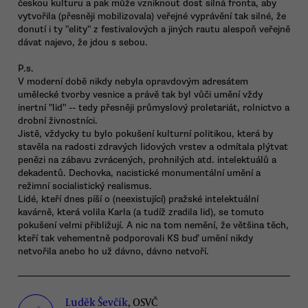
českou kulturu a pak může vzniknout dost silná fronta, aby
vytvořila (přesněji mobilizovala) veřejné vyprávění tak silné, že
donutí i ty "elity" z festivalových a jiných rautu alespoň veřejně
dávat najevo, že jdou s sebou.
P.s.
V moderní době nikdy nebyla opravdovým adresátem
umělecké tvorby vesnice a právě tak byl vůči umění vždy
inertní "lid" -- tedy přesněji průmyslový proletariát, rolnictvo a
drobní živnostníci.
Jistě, vždycky tu bylo pokušení kulturní politikou, která by
stavěla na radosti zdravých lidových vrstev a odmítala plýtvat
penězi na zábavu zvrácených, prohnilých atd. intelektuálů a
dekadentů. Dechovka, nacistické monumentální umění a
režimní socialistický realismus.
Lidé, kteří dnes píší o (neexistující) pražské intelektuální
kavárně, která volila Karla (a tudíž zradila lid), se tomuto
pokušení velmi přibližují. A nic na tom nemění, že většina těch,
kteří tak vehementně podporovali KS buď umění nikdy
netvořila anebo ho už dávno, dávno netvoří.
Luděk Ševčík
, OSVČ