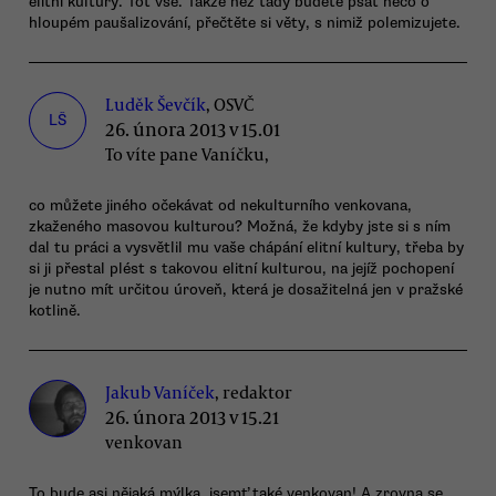
elitní kultury. Toť vše. Takže než tady budete psát něco o
hloupém paušalizování, přečtěte si věty, s nimiž polemizujete.
Luděk Ševčík
, OSVČ
LŠ
26. února 2013 v 15.01
To víte pane Vaníčku,
co můžete jiného očekávat od nekulturního venkovana,
zkaženého masovou kulturou? Možná, že kdyby jste si s ním
dal tu práci a vysvětlil mu vaše chápání elitní kultury, třeba by
si ji přestal plést s takovou elitní kulturou, na jejíž pochopení
je nutno mít určitou úroveň, která je dosažitelná jen v pražské
kotlině.
Jakub Vaníček
, redaktor
26. února 2013 v 15.21
venkovan
To bude asi nějaká mýlka, jsemť také venkovan! A zrovna se