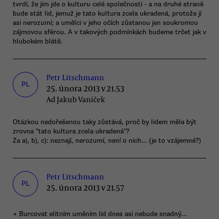
tvrdí, že jim jde o kulturu celé společnosti - a na druhé straně
bude stát lid, jemuž je tato kultura zcela ukradená, protože jí
asi nerozumí; a umělci v jeho očích zůstanou jen soukromou
zájmovou sférou. A v takových podmínkách budeme trčet jak v
hlubokém blátě.
Petr Litschmann
PL
25. února 2013 v 21.53
Ad Jakub Vaníček
Otázkou nedořešenou taky zůstává, proč by lidem měla být
zrovna "tato kultura zcela ukradená"?
Za a), b), c): neznají, nerozumí, není o nich... (je to vzájemné?)
Petr Litschmann
PL
25. února 2013 v 21.57
+ Burcovat elitním uměním lid dnes asi nebude snadný...