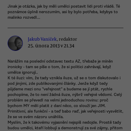
Jinak je otázka, jak by měli umělci postavit lidi proti vládě. Té
poznámce úplně nerozumím, asi by bylo potřeba, kdybys to
malinko rozvedl...
Jakub Vaníček
, redaktor
25. února 2013 v 21.34
Narážím na poslední odstavec textu AZ, třebaže je míněn
ironicky - tam se píše o tom, že si politici zahrávají, když
umělce ignorují..
K té iluzi: vím, že tady vznikla iluze, už se o tom diskutovalo i
pod jinými, zde publikovanými články. Jenže když tedy
půjdeme mezi onu "veřejnost" a budeme se jí ptát, rychle
pochopíme, že to není žádná iluze, nýbrž veřejné vědomí. Celý
problém se převedl na velmi jednoduchou rovinu: proč
bychom MY měli platit z daní něco, co slouží jen JIM.
Primitivní, ale funkční - a teď babo raď, jak veřejnosti vysvětlit,
že se ve svém názoru unáhlila.
Myslím, že k takovému vyjasnění nejspíš nedojde. Prostě tady
budou umělci, kteří lobbují a demonstrují za své zájmy, přitom