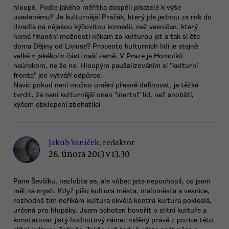
hloupé. Podle jakého měřítka dospěli pisatelé k výše
uvedenému? Je kulturnější Pražák, který jde jednou za rok do
divadla na nějakou kýčovitou komedii, než vesničan, který
nemá finanční možnosti někam za kulturou jet a tak si čte
doma Dějiny od Liviuse? Procento kulturních lidí je stejně
velké v jakékoliv části naší země. V Praze je Homolků
neúrekom, ne že ne. Hloupým paušalizováním si "kulturní
fronta" jen vytváří odpůrce.
Navíc pokud není možno umění přesně definovat, je těžké
tvrdit, že není kulturnější onen "inertní" lid, než snobští,
kýčem obklopení zbohatlíci
Jakub Vaníček
, redaktor
26. února 2013 v 13.30
Pane Ševčíku, nezlobte se, ale vůbec jste nepochopil, co jsem
měl na mysli. Když píšu kultura města, maloměsta a vesnice,
rozhodně tím neříkám kultura skvělá kontra kultura pokleslá,
určená pro hlupáky. Jsem ochoten hovořit o elitní kultuře a
konstatovat jistý hodnotový rámec viděný právě z pozice této