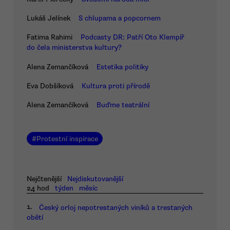
Lukáš Jelínek
S chlupama a popcornem
Fatima Rahimi
Podcasty DR: Patří Oto Klempíř
do čela ministerstva kultury?
Alena Zemančíková
Estetika politiky
Eva Dobšíková
Kultura proti přírodě
Alena Zemančíková
Buďme teatrální
#
Protestní inspirace
Nejčtenější
Nejdiskutovanější
24 hod
týden
měsíc
1.
Český orloj nepotrestaných viníků a trestaných
obětí