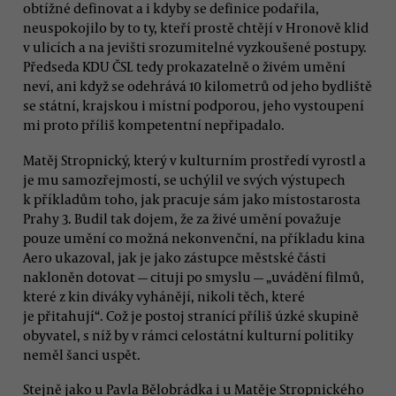
obtížné definovat a i kdyby se definice podařila,
neuspokojilo by to ty, kteří prostě chtějí v Hronově klid
v ulicích a na jevišti srozumitelné vyzkoušené postupy.
Předseda KDU ČSL tedy prokazatelně o živém umění
neví, ani když se odehrává 10 kilometrů od jeho bydliště
se státní, krajskou i místní podporou, jeho vystoupení
mi proto příliš kompetentní nepřipadalo.
Matěj Stropnický, který v kulturním prostředí vyrostl a
je mu samozřejmostí, se uchýlil ve svých výstupech
k příkladům toho, jak pracuje sám jako místostarosta
Prahy 3. Budil tak dojem, že za živé umění považuje
pouze umění co možná nekonvenční, na příkladu kina
Aero ukazoval, jak je jako zástupce městské části
nakloněn dotovat — cituji po smyslu — „uvádění filmů,
které z kin diváky vyhánějí, nikoli těch, které
je přitahují“. Což je postoj stranící příliš úzké skupině
obyvatel, s níž by v rámci celostátní kulturní politiky
neměl šanci uspět.
Stejně jako u Pavla Bělobrádka i u Matěje Stropnického