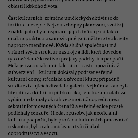
oblastí lidského života.
Část kulturních, zejména uměleckých aktivit se do
institucí nevejde. Nejsou schopny plánování, vznikají
z náhlé potřeby a inspirace, jejich tvůrci jsou tak či
onak nepraktičtí a samozřejmě jsou některé ty aktivity
naprosto menšinové. Každá slušná společnost má
v rámci svých struktur nástroje a lidi, kteří dovedou
tyto nečekané kreativní projevy podchytit a podpořit.
Měla je i za socialismu, kde tuto — často opoziční až
subverzivní — kulturu dokázaly podržet veřejné
kulturní domy, střediska a závodní kluby, případně
studia existujících divadel a galerií. Nejhůř na tom byla
literatura a kulturní publicistika, jejichž samizdatová
vydání měla malý okruh většinou už dopředu mezi
sebou informovaných čtenářů a veřejné edice prostě
podléhaly cenzuře. Hledat způsoby, jak neoficiální
kulturu podpořit, bylo pro řadu kulturních pracovníků
riskantní, byl to ale současně i tvůrčí úkol,
dobrodružství a věc cti.