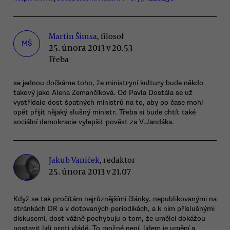
Martin Šimsa
, filosof
MŠ
25. února 2013 v 20.53
Třeba
se jednou dočkáme toho, že ministryní kultury bude někdo
takový jako Alena Zemančíková. Od Pavla Dostála se už
vystřídalo dost špatných ministrů na to, aby po čase mohl
opět přijít nějaký slušný ministr. Třeba si bude chtít také
sociální demokracie vylepšit pověst za V.Jandáka.
Jakub Vaníček
, redaktor
25. února 2013 v 21.07
Když se tak pročítám nejrůznějšími články, nepublikovanými na
stránkách DR a v dotovaných periodikách, a k nim příslušnými
diskusemi, dost vážně pochybuju o tom, že umělci dokážou
postavit lidi proti vládě. To možné není, lidem je umění a