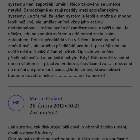
systému není zapotřebí umění. Něco takového se umělce
netýká. Samozřejmě existují rozdíly mezi společenskými
systémy. Je zřejmé, že jeden systém je lepší a možná o mnoho
lepší než jiný, ale umělec vnímá vždy jeho stálou
nedokonalost. Umělec není ničí zaměstnanec, nevěří v nic. Je
někým, kdo se zaobírá světem a událostmi zcela jiným
způsobem. Politik předkládá víru v řešení, které by mělo
změnit svět, ale umělec předkládá produkt, pro nějž není na
světě místa. Neskýtá žádný užitek. Opravdový umělec
předkládá světu to, co ještě nebylo. Když Bůh stvořil v sedmi
dnech všehomír – ptactvo, vodstvo, člověčenstvo.... , nevzal si
na umění ani pár minut času. „Budiž umění, které někteří
budou milovat! a někteří..................ne, to neřekl!
Martin Profant
MP
26. února 2013 v 10.21
Živé umění?
Jak autorka, tak diskutující píši chvíli o obraně živého umění,
chvíli o obraně kultury.
Ono by bylo dobré se rozhodnout. V této zemi je v současné