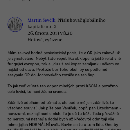
Martin Ševčík
, Přisluhovač globálního
kapitalismu 2
26. února 2013 v 8.20
Hotové, vyřízené
Mám takový hodně pesimistický pocit, že v ČR jako takové už
je vymalováno. Nebýt tato republika obklopená ještě relativně
fungující evropou, tak si jdu už asi kopat zemljanku někam co
nejdál od davu. Protože bez toho okolí by se podle mě
sesypala ČR do Jochovského totáče na ten šup.
To jak teď vrůstá ten odpor mladých proti KSČM a potažmo
celé levici, to není žádná sranda.
Zdánlivě odbíhám od tématu, ale podle mě jen zdánlivě, to
všechno souvisí. Jak píše pan Vaníček, popř. pan Litschmann -
nerozumí, neznají není o nich. To je oč tu běží. Teda převážně
to nerozumí neznají a dodal bych až křečovitě odmítají vše
mimo jejich NORMÁLNÍ svět. Bavím se tu o tom lidu. Ono by