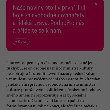
×
Naše noviny stojí v první linii
boje za svobodné novinářství
a lidská práva. Podpořte nás
a přidejte se k nám!
♥ Daruji
Jeho vystoupení bylo věrohodné, mělo vlastně jen
tu chybu, že on osobně na místo ministra kultury
neaspiruje a že s těmito svými názory nedokázal ani
v minulosti přesvědčit vedení ČSSD o tom, že Vítězslav
Jandák není správnou osobností na místo ministra
kultury, protože svým politickým působením hodnoty
živého umění nereprezentuje, a že by sociální
demokracie měla mít svoji kulturní politiku
formulovanou nikoli na konci, ale téměř na začátku