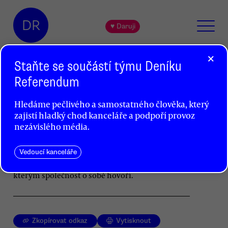
DR
♥ Daruji
×
Staňte se součástí týmu Deníku
Referendum
Jaká kulturní politika?
Hledáme pečlivého a samostatného člověka, který
Alena Zemančíková
zajistí hladký chod kanceláře a podpoří provoz
nezávislého média.
Co si o živém umění a kulturní politice myslí
Lubomír Zaorálek, Pavel Bělobrádek, Matěj
Stropnický? A co Alena Zemančíková? Třeba
Vedoucí kanceláře
tohle: Umění a šířeji kultura jsou jazykem,
kterým společnost o sobě hovoří.
Zkopírovat odkaz
Vytisknout