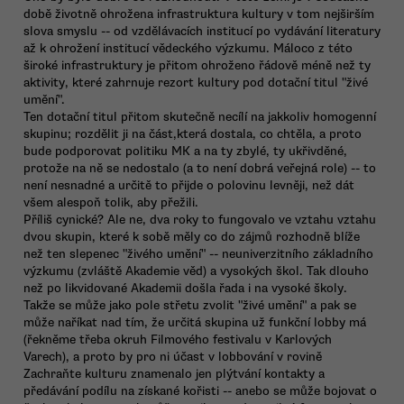
době životně ohrožena infrastruktura kultury v tom nejširším
slova smyslu -- od vzdělávacích institucí po vydávání literatury
až k ohrožení institucí vědeckého výzkumu. Máloco z této
široké infrastruktury je přitom ohroženo řádově méně než ty
aktivity, které zahrnuje rezort kultury pod dotační titul "živé
umění".
Ten dotační titul přitom skutečně necílí na jakkoliv homogenní
skupinu; rozdělit ji na část,která dostala, co chtěla, a proto
bude podporovat politiku MK a na ty zbylé, ty ukřivděné,
protože na ně se nedostalo (a to není dobrá veřejná role) -- to
není nesnadné a určitě to přijde o polovinu levněji, než dát
všem alespoň tolik, aby přežili.
Příliš cynické? Ale ne, dva roky to fungovalo ve vztahu vztahu
dvou skupin, které k sobě měly co do zájmů rozhodně blíže
než ten slepenec "živého umění" -- neuniverzitního základního
výzkumu (zvláště Akademie věd) a vysokých škol. Tak dlouho
než po likvidované Akademii došla řada i na vysoké školy.
Takže se může jako pole střetu zvolit "živé umění" a pak se
může naříkat nad tím, že určitá skupina už funkční lobby má
(řekněme třeba okruh Filmového festivalu v Karlových
Varech), a proto by pro ni účast v lobbování v rovině
Zachraňte kulturu znamenalo jen plýtvání kontakty a
předávání podílu na získané kořisti -- anebo se může bojovat o