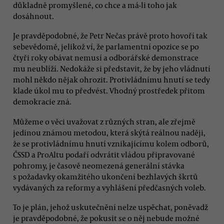
důkladně promyšlené, co chce a má-li toho jak
dosáhnout.
Je pravděpodobné, že Petr Nečas právě proto hovoří tak
sebevědomě, jelikož ví, že parlamentní opozice se po
čtyři roky obávat nemusí a odborářské demonstrace
mu neublíží. Nedokáže si představit, že by jeho vládnutí
mohl někdo nějak ohrozit. Protivládnímu hnutí se tedy
klade úkol mu to předvést. Vhodný prostředek přitom
demokracie zná.
Můžeme o věci uvažovat z různých stran, ale zřejmě
jedinou známou metodou, která skýtá reálnou naději,
že se protivládnímu hnutí vznikajícímu kolem odborů,
ČSSD a ProAltu podaří odvrátit vládou připravované
pohromy, je časově neomezená generální stávka
s požadavky okamžitého ukončení bezhlavých škrtů
vydávaných za reformy a vyhlášení předčasných voleb.
To je plán, jehož uskutečnění nelze uspěchat, poněvadž
je pravděpodobné, že pokusit se o něj nebude možné