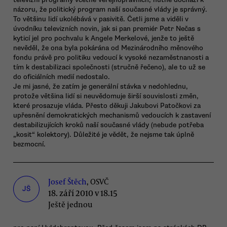
názoru, že politický program naší současné vlády je správný.
To většinu lidí ukolébává v pasivitě. Četli jsme a viděli v
úvodníku televizních novin, jak si pan premiér Petr Nečas s
kyticí jel pro pochvalu k Angele Merkelové, jenže to ještě
nevěděl, že ona byla pokárána od Mezinárodního měnového
fondu právě pro politiku vedoucí k vysoké nezaměstnanosti a
tím k destabilizaci společnosti (stručně řečeno), ale to už se
do oficiálních medií nedostalo.
Je mi jasné, že zatím je generální stávka v nedohlednu,
protože většina lidí si neuvědomuje širší souvislosti změn,
které prosazuje vláda. Přesto děkuji Jakubovi Patočkovi za
upřesnění demokratických mechanismů vedoucích k zastavení
destabilizujících kroků naší současné vlády (nebude potřeba
„kosit“ kolektory). Důležité je vědět, že nejsme tak úplně
bezmocní.
Josef Štěch
, OSVČ
JŠ
18. září 2010 v 18.15
Ještě jednou