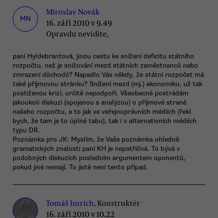
Miroslav Novák
MN
16. září 2010 v 9.49
Opravdu nevidíte,
paní Hyldebrantová, jinou cestu ke snížení deficitu státního
rozpočtu, než je snižování mezd státních zaměstnanců nebo
zmrazení důchodů? Napadlo Vás někdy, že státní rozpočet má
také příjmovou stránku? Snížení mezd (mj.) ekonomiku, už tak
postiženou krizí, určitě nepodpoří. Všeobecně postrádám
jakoukoli diskuzi (spojenou s analýzou) o příjmové straně
našeho rozpočtu, a to jak ve veřejnoprávních médiích (řekl
bych, že tam je to úplné tabu), tak i v alternativních médiích
typu DR.
Poznámka pro JK: Myslím, že Vaše poznámka ohledně
gramatických znalostí paní KH je nepatřičná. To bývá v
podobných diskuzích posledním argumentem oponentů,
pokud jiné nemají. To jistě není tento případ.
Tomáš Imrich
, Konstruktér
16. září 2010 v 10.22