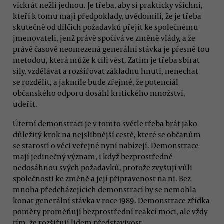
víckrát nežli jednou. Je třeba, aby si prakticky všichni,
kteří k tomu mají předpoklady, uvědomili, že je třeba
skutečně od dílčích požadavků přejít ke společnému
jmenovateli, jenž právě spočívá ve změně vlády, a že
právě časově neomezená generální stávka je přesně tou
metodou, která může k cíli vést. Zatím je třeba sbírat
síly, vzdělávat a rozšiřovat základnu hnutí, nenechat
se rozdělit, a jakmile bude zřejmé, že potenciál
občanského odporu dosáhl kritického množství,
udeřit.
Úterní demonstraci je v tomto světle třeba brát jako
důležitý krok na nejslibnější cestě, které se občanům
se starostí o věci veřejné nyní nabízejí. Demonstrace
mají jedinečný význam, i když bezprostředně
nedosáhnou svých požadavků, protože zvyšují vůli
společnosti ke změně a její připravenost na ni. Bez
mnoha předcházejících demonstrací by se nemohla
konat generální stávka v roce 1989. Demonstrace zřídka
poměry proměňují bezprostřední reakcí moci, ale vždy
tím, že rozšiřují lidem představivost.