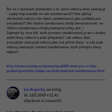
Šlo mi v dotazech především o to, koho odbory dnes zastupují
- a jaký mají mandát od nás zaměstnanců? Kde zjišťují
věrohodně názory nás všech zaměstnanců jako podklad pro
svá jednání? (Ne všichni zaměstnanci chtějí demonstrovat, ne
všichni zaměstnanci chtějí předčasné volby atd. )
Zajímalo by mne též, kolik procent zaměstnanců je asi v dnešní
době členy odborů a platí příspěvky? Jak velkou část
pracujících zastupují odbory jako své přímé členy - a zda a jak
odbory zastupují i ostatní zaměstnance, kteří přímými členy
nejsou?
http://www.novinky.cz/domaci/211668-stem-pro-vv-lide-
podporuji-snizeni-vydaju-na-mzdy-statnich-zamestnancu.html
Jan Kopecký
, sociolog
16. září 2010 v 12.41
abychom si rozuměli