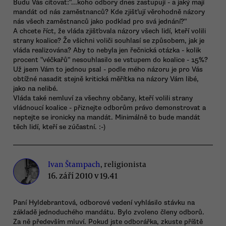
Budu Vás citovat:"...koho odbory dnes zastupují - a jaký mají
mandát od nás zaměstnanců? Kde zjišťují věrohodně názory
nás všech zaměstnanců jako podklad pro svá jednání?"
A chcete říct, že vláda zjišťovala názory všech lidí, kteří volili
strany koalice? Že všichni voliči souhlasí se způsobem, jak je
vláda realizována? Aby to nebyla jen řečnická otázka - kolik
procent "véčkařů" nesouhlasilo se vstupem do koalice - 15%?
Už jsem Vám to jednou psal - podle mého názoru je pro Vás
obtížné nasadit stejně kritická měřítka na názory Vám libé,
jako na nelibé.
Vláda také nemluví za všechny občany, kteří volili strany
vládnoucí koalice - přiznejte odborům právo demonstrovat a
neptejte se ironicky na mandát. Minimálně to bude mandát
těch lidí, kteří se zúčastní. :-)
Ivan Štampach
, religionista
16. září 2010 v 19.41
Paní Hyldebrantová, odborové vedení vyhlásilo stávku na
základě jednoduchého mandátu. Bylo zvoleno členy odborů.
Za ně především mluví. Pokud jste odborářka, zkuste příště