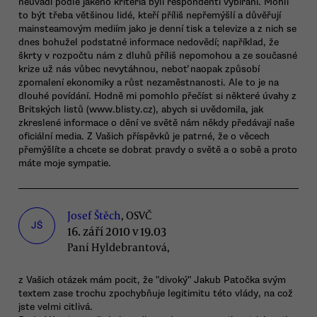
neuvádí podle jakého kriteria byli respondenti vybíráni. Mohli
to být třeba většinou lidé, kteří příliš nepřemýšlí a důvěřují
mainsteamovým mediím jako je denní tisk a televize a z nich se
dnes bohužel podstatné informace nedovědí; například, že
škrty v rozpočtu nám z dluhů příliš nepomohou a ze současné
krize už nás vůbec nevytáhnou, neboť naopak způsobí
zpomalení ekonomiky a růst nezaměstnanosti. Ale to je na
dlouhé povídání. Hodně mi pomohlo přečíst si některé úvahy z
Britských listů (www.blisty.cz), abych si uvědomila, jak
zkreslené informace o dění ve světě nám někdy předávají naše
oficiální media. Z Vašich příspěvků je patrné, že o věcech
přemýšlíte a chcete se dobrat pravdy o světě a o sobě a proto
máte moje sympatie.
Josef Štěch
, OSVČ
JŠ
16. září 2010 v 19.03
Paní Hyldebrantová,
z Vašich otázek mám pocit, že "divoký" Jakub Patočka svým
textem zase trochu zpochybňuje legitimitu této vlády, na což
jste velmi citlivá.