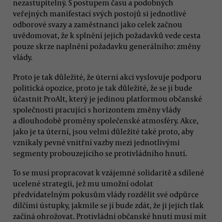
nezastupitelný. S postupem času a podobných
veřejných manifestací svých postojů si jednotlivé
odborové svazy a zaměstnanci jako celek začnou
uvědomovat, že k splnění jejich požadavků vede cesta
pouze skrze naplnění požadavku generálního: změny
vlády.
Proto je tak důležité, že úterní akci vyslovuje podporu
politická opozice, proto je tak důležité, že se jí bude
účastnit ProAlt, který je jedinou platformou občanské
společnosti pracující s horizontem změny vlády
a dlouhodobě proměny společenské atmosféry. Akce,
jako je ta úterní, jsou velmi důležité také proto, aby
vznikaly pevné vnitřní vazby mezi jednotlivými
segmenty probouzejícího se protivládního hnutí.
To se musí propracovat k vzájemné solidaritě a sdílené
ucelené strategii, jež mu umožní odolat
předvídatelným pokusům vlády rozdělit své odpůrce
dílčími ústupky, jakmile se jí bude zdát, že ji jejich tlak
začíná ohrožovat. Protivládní občanské hnutí musí mít