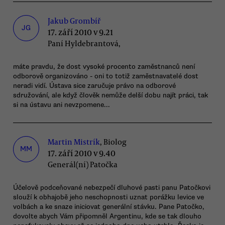
Jakub Grombíř
JG
17. září 2010 v 9.21
Paní Hyldebrantová,
máte pravdu, že dost vysoké procento zaměstnanců není
odborově organizováno - oni to totiž zaměstnavatelé dost
neradi vidí. Ústava sice zaručuje právo na odborové
sdružování, ale když člověk nemůže delší dobu najít práci, tak
si na ústavu ani nevzpomene...
Martin Mistrík
, Biolog
MM
17. září 2010 v 9.40
Generál(ní) Patočka
Účelově podceňované nebezpečí dluhové pasti panu Patočkovi
slouží k obhajobě jeho neschopnosti uznat porážku levice ve
volbách a ke snaze iniciovat generální stávku. Pane Patočko,
dovolte abych Vám připomněl Argentinu, kde se tak dlouho