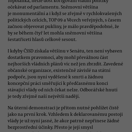
Topolánka, nelze dost korigování vládní politiky
očekávat od parlamentu. Sněmovní většina
je monumentální a i když se zřejmě v rychlokvašených
politických celcích, TOP 09 a Věcech veřejných, s časem
začnou objevovat pukliny, je málo pravděpodobné, že
by se během čtyř let mohla sněmovní většina
šestatřiceti hlasů celkově sesout.
I kdyby ČSSD získala většinu v Senátu, ten není vybaven
dostatkem pravomocí, aby mohl převážnou část
nejhorších vládních plánů víc než jen zbrzdit. Zavedené
občanské organizace, existenčně závislé na státní
podpoře, jsou nyní vyděšené k smrti a žádnou
koncepční práci směřující k předčasnému konci
stávající vlády od nich čekat nelze. Odborářské hnutí
je tedy zřejmě naší největší nadějí.
Na úterní demonstraci je přitom nutné pohlížet čistě
jako na první krok. Vzhledem k deklarovanému postoji
vlády je už nyní jasné, že akce patrně nepřinese žádné
bezprostřední účinky. Přesto je její smysl