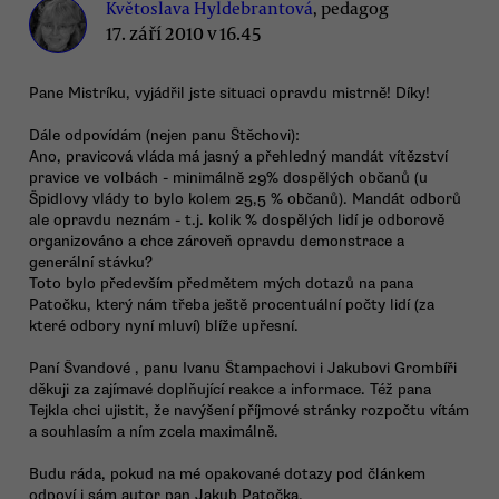
Květoslava Hyldebrantová
, pedagog
17. září 2010 v 16.45
Pane Mistríku, vyjádřil jste situaci opravdu mistrně! Díky!
Dále odpovídám (nejen panu Štěchovi):
Ano, pravicová vláda má jasný a přehledný mandát vítězství
pravice ve volbách - minimálně 29% dospělých občanů (u
Špidlovy vlády to bylo kolem 25,5 % občanů). Mandát odborů
ale opravdu neznám - t.j. kolik % dospělých lidí je odborově
organizováno a chce zároveň opravdu demonstrace a
generální stávku?
Toto bylo především předmětem mých dotazů na pana
Patočku, který nám třeba ještě procentuální počty lidí (za
které odbory nyní mluví) blíže upřesní.
Paní Švandové , panu Ivanu Štampachovi i Jakubovi Grombíři
děkuji za zajímavé doplňující reakce a informace. Též pana
Tejkla chci ujistit, že navýšení příjmové stránky rozpočtu vítám
a souhlasím a ním zcela maximálně.
Budu ráda, pokud na mé opakované dotazy pod článkem
odpoví i sám autor pan Jakub Patočka.