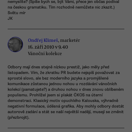
nemyslíte? (Spíše bych se, být Vámi, přece jen občas podíval
na českou gramatiku. Tím rozhodně nemůžete nic zkazit.)
Světu mír
JK
Ondřej Klimeš
, marketér
16. září 2010 v 9.40
Vánoční kolekce
Odbory mají dnes stejně nízkou prestiž, jako měly před
listopadem. Vím, že zkratku PR budete nejspíš považovat za
sprosté slovo, ale bez moderního jazyka a promýšlené
komunikace zůstanou jednou nohou u rozdávání vánočních
kolekcí (pamatujete?) a druhou nohou v dnes znovu oblíbeném
populismu. Prohlížel jsem si plakát ČKOS na úterní
demonstraci. Klasický motiv opuchlého Kalouska, výhradně
negativní formulace, úděsná grafika. Aby mohly odbory dostát
autorově zadání a stát se naší největší nadějí, musejí se změnit
(přezbrojit).