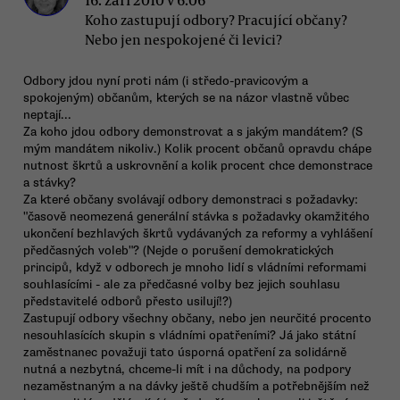
Koho zastupují odbory? Pracující občany?
Nebo jen nespokojené či levici?
Odbory jdou nyní proti nám (i středo-pravicovým a
spokojeným) občanům, kterých se na názor vlastně vůbec
neptají...
Za koho jdou odbory demonstrovat a s jakým mandátem? (S
mým mandátem nikoliv.) Kolik procent občanů opravdu chápe
nutnost škrtů a uskrovnění a kolik procent chce demonstrace
a stávky?
Za které občany svolávají odbory demonstraci s požadavky:
"časově neomezená generální stávka s požadavky okamžitého
ukončení bezhlavých škrtů vydávaných za reformy a vyhlášení
předčasných voleb"? (Nejde o porušení demokratických
principů, když v odborech je mnoho lidí s vládními reformami
souhlasícími - ale za předčasné volby bez jejich souhlasu
představitelé odborů přesto usilují!?)
Zastupují odbory všechny občany, nebo jen neurčité procento
nesouhlasících skupin s vládními opatřeními? Já jako státní
zaměstnanec považuji tato úsporná opatření za solidárně
nutná a nezbytná, chceme-li mít i na důchody, na podpory
nezaměstnaným a na dávky ještě chudším a potřebnějším než