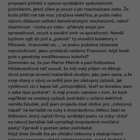
propojení politiků s vysoce vynášejícím spekulativním
podnikáním, jehož cílem je pouze a jen maximalizace zisku. Že
bude příští rok tak moc zdražena elektřina, je podle mého
názoru důkazem selhání demokratických mechanizmů, neboť
chamtivost - touha po zisku - překryla smysl pro
spravedlnost, soucit a sociální smír ve společnosti. Neměli
bychom vyjít do polí a „pokosit“ ty sluneční kolektory v
Milovech, Vranovské vsi, … ve jménu podobné občanské
neposlušnosti, jakou prokázali nedávno Francouzi, když kosili
pole s geneticky modifikovanou kukuřicí?
Domnívám se, že pan Martin Mistrík a paní Květoslava
Hildebrandtová teď usoudí, že můj malý příjem mi diktuje
divné postoje stranící materiálně chudým, jako jsem sama, a že
moje obavy o vývoj ve světě jsou jen zástupný způsob, jak
vytáhnout víc z kapes lidí „schopnějších, kteří se dovedou sami
o sebe lépe postarat“. A mají pravdu zejména v tom, že bych
například na uvedený způsob podnikání v solární elektřině
neměla žaludek, aniž jsem projevila dost obdivu pro „milionový
nápad“ na kartáček na zuby s dvojnásobnou délkou části se
štětinami, který zaplatí firmy vyrábějící pastu na zuby: vždyť
na takový kartáček lidé vymačkají dvojnásobné množství
pasty! Vyprávěl s gustem jeden podnikatel.
Když dnes člověk čte jen oficiální tiskoviny a sleduje hlavní
televizní programy včetně veřejnoprávních, nutně dochází k