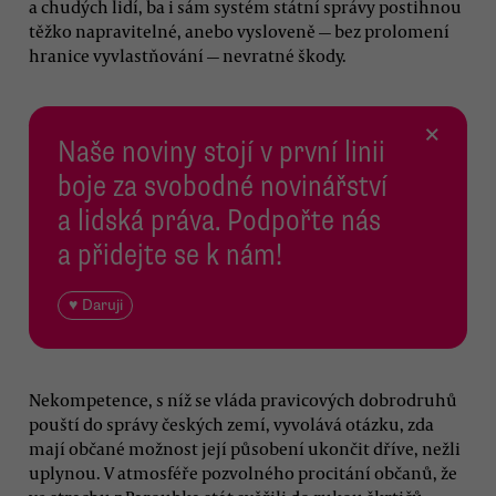
a chudých lidí, ba i sám systém státní správy postihnou
těžko napravitelné, anebo vysloveně — bez prolomení
hranice vyvlastňování — nevratné škody.
×
Naše noviny stojí v první linii
boje za svobodné novinářství
a lidská práva. Podpořte nás
a přidejte se k nám!
♥ Daruji
Nekompetence, s níž se vláda pravicových dobrodruhů
pouští do správy českých zemí, vyvolává otázku, zda
mají občané možnost její působení ukončit dříve, nežli
uplynou. V atmosféře pozvolného procitání občanů, že