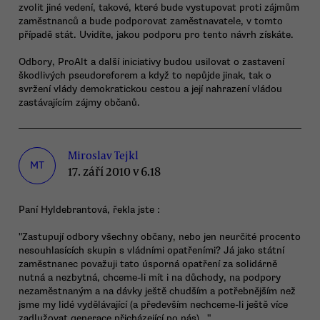
zvolit jiné vedení, takové, které bude vystupovat proti zájmům
zaměstnanců a bude podporovat zaměstnavatele, v tomto
případě stát. Uvidíte, jakou podporu pro tento návrh získáte.
Odbory, ProAlt a další iniciativy budou usilovat o zastavení
škodlivých pseudoreforem a když to nepůjde jinak, tak o
svržení vlády demokratickou cestou a její nahrazení vládou
zastávajícím zájmy občanů.
Miroslav Tejkl
MT
17. září 2010 v 6.18
Paní Hyldebrantová, řekla jste :
"Zastupují odbory všechny občany, nebo jen neurčité procento
nesouhlasících skupin s vládními opatřeními? Já jako státní
zaměstnanec považuji tato úsporná opatření za solidárně
nutná a nezbytná, chceme-li mít i na důchody, na podpory
nezaměstnaným a na dávky ještě chudším a potřebnějším než
jsme my lidé vydělávající (a především nechceme-li ještě více
zadlužovat generace přicházející po nás)..."