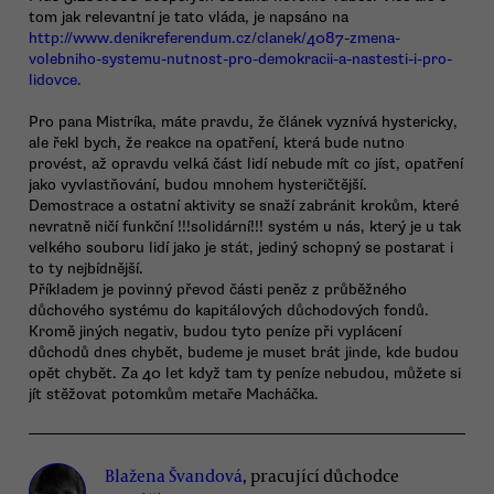
tom jak relevantní je tato vláda, je napsáno na
http://www.denikreferendum.cz/clanek/4087-zmena-
volebniho-systemu-nutnost-pro-demokracii-a-nastesti-i-pro-
lidovce.
Pro pana Mistríka, máte pravdu, že článek vyznívá hystericky,
ale řekl bych, že reakce na opatření, která bude nutno
provést, až opravdu velká část lidí nebude mít co jíst, opatření
jako vyvlastňování, budou mnohem hysteričtější.
Demostrace a ostatní aktivity se snaží zabránit krokům, které
nevratně ničí funkční !!!solidární!!! systém u nás, který je u tak
velkého souboru lidí jako je stát, jediný schopný se postarat i
to ty nejbídnější.
Příkladem je povinný převod části peněz z průběžného
důchového systému do kapitálových důchodových fondů.
Kromě jiných negativ, budou tyto peníze při vyplácení
důchodů dnes chybět, budeme je muset brát jinde, kde budou
opět chybět. Za 40 let když tam ty peníze nebudou, můžete si
jít stěžovat potomkům metaře Macháčka.
Blažena Švandová
, pracující důchodce