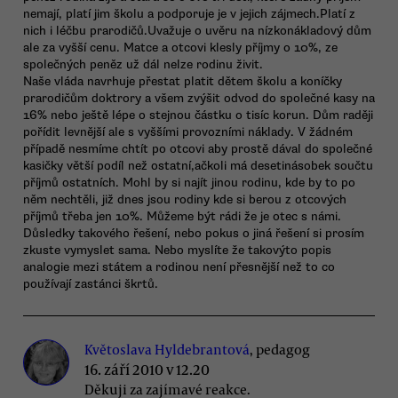
nemají, platí jim školu a podporuje je v jejich zájmech.Platí z
nich i léčbu prarodičů.Uvažuje o uvěru na nízkonákladový dům
ale za vyšší cenu. Matce a otcovi klesly příjmy o 10%, ze
společných peněz už dál nelze rodinu živit.
Naše vláda navrhuje přestat platit dětem školu a koníčky
prarodičům doktrory a všem zvýšit odvod do společné kasy na
16% nebo ještě lépe o stejnou částku o tisíc korun. Dům raději
pořídit levnější ale s vyššími provozními náklady. V žádném
případě nesmíme chtít po otcovi aby prostě dával do společné
kasičky větší podíl než ostatní,ačkoli má desetinásobek součtu
příjmů ostatních. Mohl by si najít jinou rodinu, kde by to po
něm nechtěli, již dnes jsou rodiny kde si berou z otcových
příjmů třeba jen 10%. Můžeme být rádi že je otec s námi.
Důsledky takového řešení, nebo pokus o jiná řešení si prosím
zkuste vymyslet sama. Nebo myslíte že takovýto popis
analogie mezi státem a rodinou není přesnější než to co
používají zastánci škrtů.
Květoslava Hyldebrantová
, pedagog
16. září 2010 v 12.20
Děkuji za zajímavé reakce.