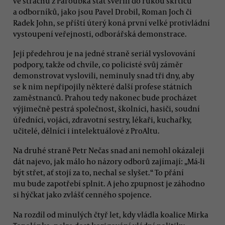
ve strachu z Paroubka stát svěřili do rukou škrtičů
a odborníků, jako jsou Pavel Drobil, Roman Joch či
Radek John, se příští úterý koná první velké protivládní
vystoupení veřejnosti, odborářská demonstrace.
Její předehrou je na jedné straně seriál vyslovování
podpory, takže od chvíle, co policisté svůj záměr
demonstrovat vyslovili, neminuly snad tři dny, aby
se k nim nepřipojily některé další profese státních
zaměstnanců. Prahou tedy nakonec bude procházet
výjimečně pestrá společnost, školníci, hasiči, soudní
úředníci, vojáci, zdravotní sestry, lékaři, kuchařky,
učitelé, dělníci i intelektuálové z ProAltu.
Na druhé straně Petr Nečas snad ani nemohl okázaleji
dát najevo, jak málo ho názory odborů zajímají: „Má-li
být střet, ať stojí za to, nechal se slyšet.“ To přání
mu bude zapotřebí splnit. A jeho zpupnost je záhodno
si hýčkat jako zvlášť cenného spojence.
Na rozdíl od minulých čtyř let, kdy vládla koalice Mirka