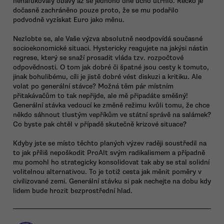
nenafukovaly obavy až se jednoho dne ucho utrhlo. Řecko je
dočasně zachráněno pouze proto, že se mu podařilo
podvodně vyzískat Euro jako měnu.
Nezlobte se, ale Vaše výzva absolutně neodpovídá současné
socioekonomické situaci. Hystericky reagujete na jakýsi nástin
regrese, který se snaží prosadit vláda tzv. rozpočtové
odpovědnosti. O tom jak dobré či špatné jsou cesty k tomuto,
jinak bohulibému, cíli je jistě dobré vést diskuzi a kritiku. Ale
volat po generální stávce? Možná těm pár místním
přitakávačům to tak nepřijde, ale mě připadáte směšný!
Generální stávka vedoucí ke změně režimu kvůli tomu, že chce
někdo sáhnout tlustým vepříkům ve státní správě na salámek?
Co byste pak chtěl v případě skutečně krizové situace?
Kdyby jste se místo těchto planých výzev raději soustředil na
to jak příliš nepoškodit ProAlt svým radikalismem a případně
mu pomohl ho strategicky konsolidovat tak aby se stal solidní
volitelnou alternativou. To je totiž cesta jak měnit poměry v
civilizované zemi. Generální stávku si pak nechejte na dobu kdy
lidem bude hrozit bezprostřední hlad.