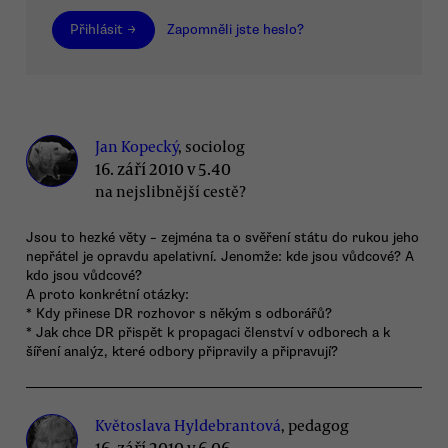
Přihlásit →
Zapomněli jste heslo?
Jan Kopecký
, sociolog
16. září 2010 v 5.40
na nejslibnější cestě?
Jsou to hezké věty – zejména ta o svěření státu do rukou jeho
nepřátel je opravdu apelativní. Jenomže: kde jsou vůdcové? A
kdo jsou vůdcové?
A proto konkrétní otázky:
* Kdy přinese DR rozhovor s někým s odborářů?
* Jak chce DR přispět k propagaci členství v odborech a k
šíření analýz, které odbory připravily a připravují?
Květoslava Hyldebrantová
, pedagog
16. září 2010 v 6.06