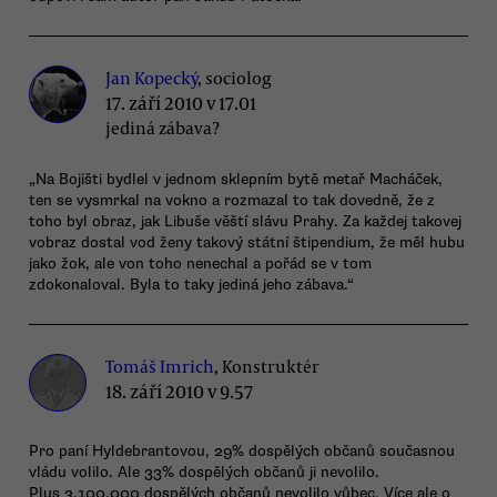
Jan Kopecký
, sociolog
17. září 2010 v 17.01
jediná zábava?
„Na Bojišti bydlel v jednom sklepním bytě metař Macháček,
ten se vysmrkal na vokno a rozmazal to tak dovedně, že z
toho byl obraz, jak Libuše věští slávu Prahy. Za každej takovej
vobraz dostal vod ženy takový státní štipendium, že měl hubu
jako žok, ale von toho nenechal a pořád se v tom
zdokonaloval. Byla to taky jediná jeho zábava.“
Tomáš Imrich
, Konstruktér
18. září 2010 v 9.57
Pro paní Hyldebrantovou, 29% dospělých občanů současnou
vládu volilo. Ale 33% dospělých občanů ji nevolilo.
Plus 3.100.000 dospělých občanů nevolilo vůbec. Více ale o