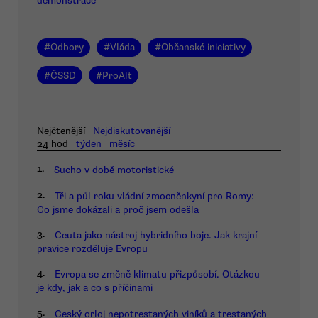
demonstrace
#
Odbory
#
Vláda
#
Občanské iniciativy
#
ČSSD
#
ProAlt
Nejčtenější
Nejdiskutovanější
24 hod
týden
měsíc
1.
Sucho v době motoristické
2.
Tři a půl roku vládní zmocněnkyní pro Romy:
Co jsme dokázali a proč jsem odešla
3.
Ceuta jako nástroj hybridního boje. Jak krajní
pravice rozděluje Evropu
4.
Evropa se změně klimatu přizpůsobí. Otázkou
je kdy, jak a co s příčinami
5.
Český orloj nepotrestaných viníků a trestaných