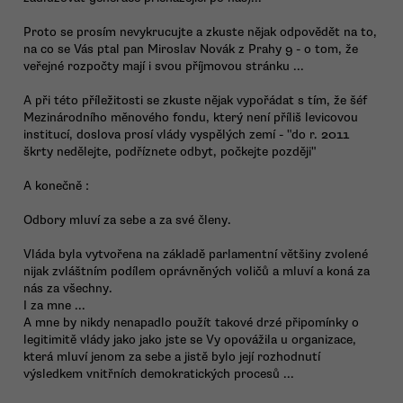
Proto se prosím nevykrucujte a zkuste nějak odpovědět na to,
na co se Vás ptal pan Miroslav Novák z Prahy 9 - o tom, že
veřejné rozpočty mají i svou příjmovou stránku ...
A při této příležitosti se zkuste nějak vypořádat s tím, že šéf
Mezinárodního měnového fondu, který není příliš levicovou
institucí, doslova prosí vlády vyspělých zemí - "do r. 2011
škrty nedělejte, podříznete odbyt, počkejte později"
A konečně :
Odbory mluví za sebe a za své členy.
Vláda byla vytvořena na základě parlamentní většiny zvolené
nijak zvláštním podílem oprávněných voličů a mluví a koná za
nás za všechny.
I za mne ...
A mne by nikdy nenapadlo použít takové drzé připomínky o
legitimitě vlády jako jako jste se Vy opovážila u organizace,
která mluví jenom za sebe a jistě bylo její rozhodnutí
výsledkem vnitřních demokratických procesů ...