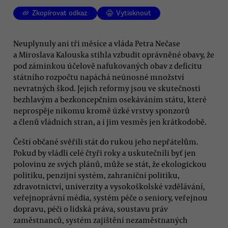
Zkopírovat odkaz
Vytisknout
Neuplynuly ani tři měsíce a vláda Petra Nečase
a Miroslava Kalouska stihla vzbudit oprávněné obavy, že
pod záminkou účelově nafukovaných obav z deficitu
státního rozpočtu napáchá neúnosné množství
nevratných škod. Jejich reformy jsou ve skutečnosti
bezhlavým a bezkoncepčním osekáváním státu, které
neprospěje nikomu kromě úzké vrstvy sponzorů
a členů vládních stran, a i jim vesměs jen krátkodobě.
Čeští občané svěřili stát do rukou jeho nepřátelům.
Pokud by vládli celé čtyři roky a uskutečnili byť jen
polovinu ze svých plánů, může se stát, že ekologickou
politiku, penzijní systém, zahraniční politiku,
zdravotnictví, univerzity a vysokoškolské vzdělávání,
veřejnoprávní média, systém péče o seniory, veřejnou
dopravu, péči o lidská práva, soustavu práv
zaměstnanců, systém zajištění nezaměstnaných