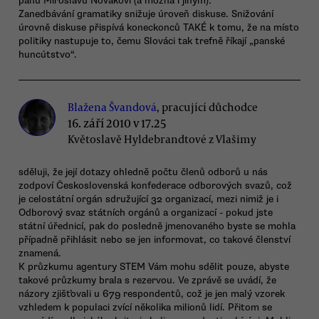
panu Miroslavu Novákovi (a možná i jiným):
Zanedbávání gramatiky snižuje úroveň diskuse. Snižování
úrovně diskuse přispívá koneckonců TAKÉ k tomu, že na místo
politiky nastupuje to, čemu Slováci tak trefně říkají „panské
huncútstvo“.
Blažena Švandová
, pracující důchodce
16. září 2010 v 17.25
Květoslavě Hyldebrandtové z Vlašimy
sděluji, že její dotazy ohledně počtu členů odborů u nás
zodpoví Československá konfederace odborových svazů, což
je celostátní orgán sdružující 32 organizací, mezi nimiž je i
Odborový svaz státních orgánů a organizací - pokud jste
státní úřednicí, pak do posledně jmenovaného byste se mohla
případně přihlásit nebo se jen informovat, co takové členství
znamená.
K průzkumu agentury STEM Vám mohu sdělit pouze, abyste
takové průzkumy brala s rezervou. Ve zprávě se uvádí, že
názory zjišťovali u 679 respondentů, což je jen malý vzorek
vzhledem k populaci zvící několika milionů lidí. Přitom se