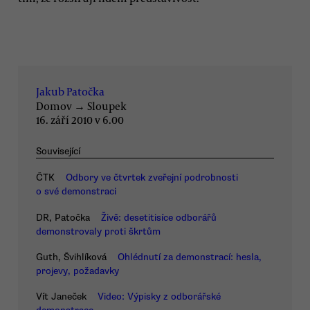
Jakub Patočka
Domov
→
Sloupek
16. září 2010 v 6.00
Související
ČTK
Odbory ve čtvrtek zveřejní podrobnosti
o své demonstraci
DR, Patočka
Živě: desetitisíce odborářů
demonstrovaly proti škrtům
Guth, Švihlíková
Ohlédnutí za demonstrací: hesla,
projevy, požadavky
Vít Janeček
Video: Výpisky z odborářské