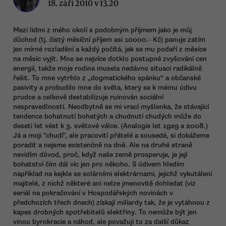
18. září 2010 v 13.20
Mezi lidmi z mého okolí s podobným příjmem jako je můj
důchod (tj. čistý měsíční příjem asi 10000.- Kč) panuje zatím
jen mírné rozladění a každý počítá, jak se mu podaří z měsíce
na měsíc vyjít. Mne se nejvíce dotklo postupné zvyšování cen
energií, takže moje rodina musela nedávno situaci radikálně
řešit. To mne vytrhlo z „dogmatického spánku“ a občanské
pasivity a probudilo mne do světa, který se k mému údivu
prudce a celkově destabilizuje ruinován sociální
nespravedlností. Neodbytně se mi vrací myšlenka, že stávající
tendence bohatnutí bohatých a chudnutí chudých může do
deseti let vést k 3. světové válce. (Analogie let 1929 a 2008.)
Já a moji "chudí", ale pracovití přátelé a sousedé, si dokážeme
poradit a nejsme existenčně na dně. Ale na druhé straně
nevidím důvod, proč, když naše země prosperuje, je její
bohatství čím dál víc jen pro někoho. S údivem hledím
například na kejkle se solárními elektrárnami, jejichž vykutálení
majitelé, z nichž některé ani nelze jmenovitě dohledat (viz
seriál na pokračování v Hospodářských novinách v
předchozích třech dnech) získají miliardy tak, že je vytáhnou z
kapes drobných spotřebitelů elektřiny. To nemůže být jen
vinou byrokracie a náhod, ale považuji to za další důkaz