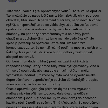
Tuto vládu volilo 29 % oprávněných voličů. 20 % volilo opozici.
Tak možná že se najde ještě pár z těch zbývajících 4.100.000
obyvatel, kteří nevolili parlamentní strany, nebo nevolili vůbec
(38%), a nepovažují to co se vláda chystá udělat ze "úsporná
opatření solidárně nutná a nezbytná, chceme-li mít i na
důchody, na podpory nezaměstnaným a na dávky ještě
chudším a potřebnějším než jsme my lidé vydělávající", ale
spiše je považují za opatření, která sniží už tak nízké
kompenzace za to, že nemají reálný podíl na moci a ziscích elit.
Řekl bych že je dost lidí. které budou odbory zastupovat,
alespoň názorově.
Oblíbeným příkladem, který použivají zastánci šrktů je
rozpočet rodiny, který přece taky musí být vyrovnaný. Ano s
tím se dá souhlasit, aby analogie s naším státem měla
vypovídající hodnotu, z které by bylo možné vyvodit nějaké
doporučení pro hospodaření je potřeba důkladnějšího popisu
situace v příjmech a výdajích rodiny.
Otec s opravdu vysokým příjmem dejme tomu 250.000,
matka s nízkým příjmem 15.000, dále dva prarodiče s
důchodem 4.000 A 7.000 Kč. Ty všichni dávají do společné
kasičky stejný podíl ze svých příjmů třeba 15%. Ze společných
peněz rodina žije a stará se o své tři děti, které žádný příjem