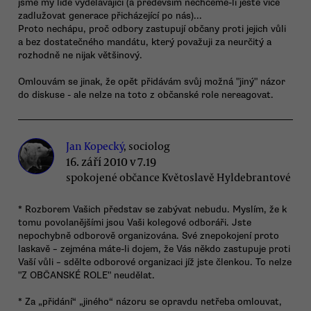
jsme my lidé vydělávající (a především nechceme-li ještě více
zadlužovat generace přicházející po nás)...
Proto nechápu, proč odbory zastupují občany proti jejich vůli
a bez dostatečného mandátu, který považuji za neurčitý a
rozhodně ne nijak většinový.
Omlouvám se jinak, že opět přidávám svůj možná "jiný" názor
do diskuse - ale nelze na toto z občanské role nereagovat.
Jan Kopecký
, sociolog
16. září 2010 v 7.19
spokojené občance Květoslavě Hyldebrantové
* Rozborem Vašich představ se zabývat nebudu. Myslím, že k
tomu povolanějšími jsou Vaši kolegové odboráři. Jste
nepochybně odborově organizována. Své znepokojení proto
laskavě – zejména máte-li dojem, že Vás někdo zastupuje proti
Vaší vůli – sdělte odborové organizaci jíž jste členkou. To nelze
"Z OBČANSKÉ ROLE" neudělat.
* Za „přidání“ „jiného“ názoru se opravdu netřeba omlouvat,