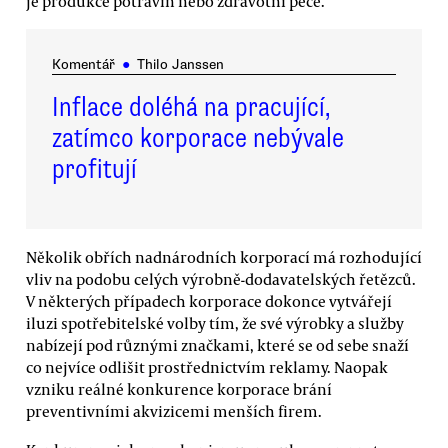
je produkce potravin nebo zdravotní péče.
Komentář
●
Thilo Janssen
Inflace doléhá na pracující,
zatímco korporace nebývale
profitují
Několik obřích nadnárodních korporací má rozhodující
vliv na podobu celých výrobně-dodavatelských řetězců.
V některých případech korporace dokonce vytvářejí
iluzi spotřebitelské volby tím, že své výrobky a služby
nabízejí pod různými značkami, které se od sebe snaží
co nejvíce odlišit prostřednictvím reklamy. Naopak
vzniku reálné konkurence korporace brání
preventivními akvizicemi menších firem.