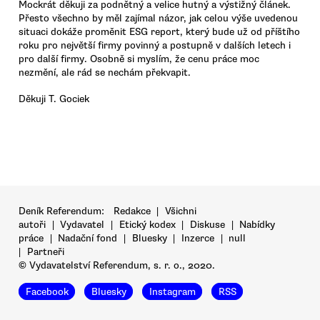
Mockrát děkuji za podnětný a velice hutný a výstižný článek.
Přesto všechno by měl zajímal názor, jak celou výše uvedenou
situaci dokáže proměnit ESG report, který bude už od příštího
roku pro největší firmy povinný a postupně v dalších letech i
pro další firmy. Osobně si myslím, že cenu práce moc
nezmění, ale rád se nechám překvapit.
Děkuji T. Gociek
Deník Referendum:
Redakce
|
Všichni
autoři
|
Vydavatel
|
Etický kodex
|
Diskuse
|
Nabídky
práce
|
Nadační fond
|
Bluesky
|
Inzerce
|
null
|
Partneři
© Vydavatelství Referendum, s. r. o., 2020.
Facebook
Bluesky
Instagram
RSS