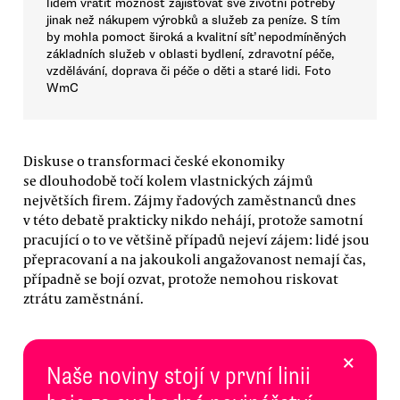
lidem vrátit možnost zajišťovat své životní potřeby
jinak než nákupem výrobků a služeb za peníze. S tím
by mohla pomoct široká a kvalitní síť nepodmíněných
základních služeb v oblasti bydlení, zdravotní péče,
vzdělávání, doprava či péče o děti a staré lidi. Foto
WmC
Diskuse o transformaci české ekonomiky
se dlouhodobě točí kolem vlastnických zájmů
největších firem. Zájmy řadových zaměstnanců dnes
v této debatě prakticky nikdo nehájí, protože samotní
pracující o to ve většině případů nejeví zájem: lidé jsou
přepracovaní a na jakoukoli angažovanost nemají čas,
případně se bojí ozvat, protože nemohou riskovat
ztrátu zaměstnání.
×
Naše noviny stojí v první linii