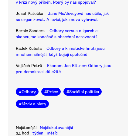
v krizi nový příběh, který by nás spojoval?
Josef Patočka
Jane McAleveyová nás učila, jak
se organizovat. A levici, jak znovu vyhrávat
Bernie Sanders
Odbory versus oligarchie:
skoncujme konečně s obscénní nerovností
Radek Kubala
Odbory a klimatické hnutí jsou
mnohem silnější, když bojují společně
Vojtěch Petrů
Ekonom Jan Bittner: Odbory jsou
pro demokracii důležité
#
Odbory
#
Práce
#
Sociální politika
#
Mzdy a platy
Nejčtenější
Nejdiskutovanější
24 hod
týden
měsíc