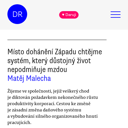
DR
♥ Daruji
Místo dohánění Západu chtějme
systém, který důstojný život
nepodmiňuje mzdou
Matěj Malecha
Žijeme ve společnosti, jejíž veškerý chod
je diktován požadavkem nekonečného růstu
produktivity korporací. Cestou ke změně
je zásadní změna daňového systému
a vybudování silného organizovaného hnutí
pracujících.