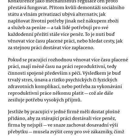
Konkurence jako mechanismus regulace cen proto
přestává fungovat. Přitom kvůli demontáži sociálního
státu a vlnám privatizací ubývá alternativ, jak
naplňovat životní potřeby jinak než nákupem zboží
a služeb za peníze — a tak lidé potřebují pro své
každodenní přežití stále více peněz. To je nutí buď
věnovat více času placené práci, nebo hledat cesty, jak
za stejnou práci dostávat více zaplaceno.
Pokud se pracující rozhodnou věnovat více času placené
práci, mají méně času na práci reproduktivní, tedy
činnosti spojené především s péčí. Výsledkem je buď
trvalý stres, únava a riziko psychických či fyzických
zdravotních komplikací, nebo potřeba za vykonávání
reproduktivní práce někomu platit — což ale dále
zesiluje potřebu vysokých příjmů.
Jestliže by pracující v jedné firmě měli dostat plošně
přidáno, aby za stávající práci dostávali více peněz,
firma by nejspíš — ve snaze zachovat dosavadní výši
přebytku — musela zvýšit ceny pro své zákazníky, čímž