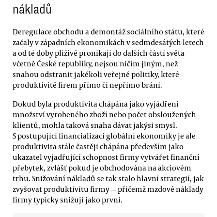
nákladů
Deregulace obchodu a demontáž sociálního státu, které
začaly v západních ekonomikách v sedmdesátých letech
a od té doby plíživě pronikají do dalších částí světa
včetně České republiky, nejsou ničím jiným, než
snahou odstranit jakékoli veřejné politiky, které
produktivitě firem přímo či nepřímo brání.
Dokud byla produktivita chápána jako vyjádření
množství vyrobeného zboží nebo počet obsloužených
klientů, mohla taková snaha dávat jakýsi smysl.
S postupující financializací globální ekonomiky je ale
produktivita stále častěji chápána především jako
ukazatel vyjadřující schopnost firmy vytvářet finanční
přebytek, zvlášť pokud je obchodována na akciovém
trhu. Snižování nákladů se tak stalo hlavní strategií, jak
zvyšovat produktivitu firmy — přičemž mzdové náklady
firmy typicky snižují jako první.