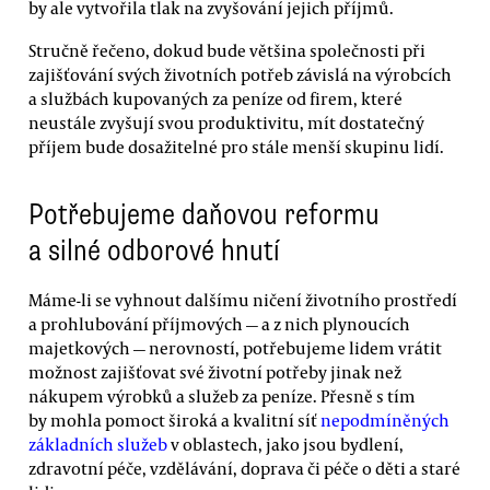
by ale vytvořila tlak na zvyšování jejich příjmů.
Stručně řečeno, dokud bude většina společnosti při
zajišťování svých životních potřeb závislá na výrobcích
a službách kupovaných za peníze od firem, které
neustále zvyšují svou produktivitu, mít dostatečný
příjem bude dosažitelné pro stále menší skupinu lidí.
Potřebujeme daňovou reformu
a silné odborové hnutí
Máme-li se vyhnout dalšímu ničení životního prostředí
a prohlubování příjmových — a z nich plynoucích
majetkových — nerovností, potřebujeme lidem vrátit
možnost zajišťovat své životní potřeby jinak než
nákupem výrobků a služeb za peníze. Přesně s tím
by mohla pomoct široká a kvalitní síť
nepodmíněných
základních služeb
v oblastech, jako jsou bydlení,
zdravotní péče, vzdělávání, doprava či péče o děti a staré