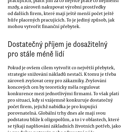
pracujících, platit jim za co nejvíce práce co nejmenší
mzdy, a zároveň nakupovat výrobní prostředky
od dalších firem, které mají ještě menší počet ještě
hůře placených pracujících. To je jediný způsob, jak
mohou vytvořit finanční přebytek.
Dostatečný příjem je dosažitelný
pro stále méně lidí
Pokud je ovšem cílem vytvořit co největší přebytek,
strategie snižování nákladů nestačí. K tomu je třeba
zároveň zvyšovat ceny pro zákazníky. Zvyšování
koncových cen by teoreticky měla regulovat
konkurence mezi jednotlivými firmami. To však platí
pro situaci, kdy si vzájemně konkuruje dostatečný
počet firem, jejichž nabídka je pro kupující
porovnatelná. Globální trhy dnes ale mají svou
podstatou blíže k oligopolům, a to i v oblastech, které
se týkají naplňování základních životních potřeb, jako