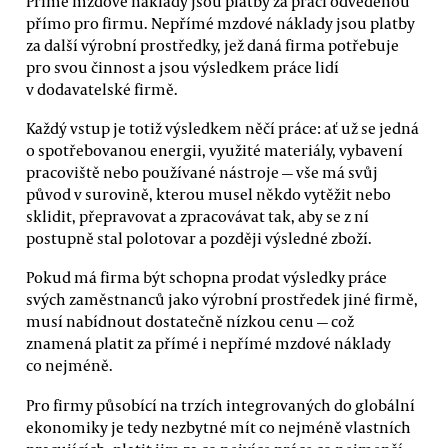
Přímé mzdové náklady jsou platby za práci odvedenou
přímo pro firmu. Nepřímé mzdové náklady jsou platby
za další výrobní prostředky, jež daná firma potřebuje
pro svou činnost a jsou výsledkem práce lidí
v dodavatelské firmě.
Každý vstup je totiž výsledkem něčí práce: ať už se jedná
o spotřebovanou energii, využité materiály, vybavení
pracoviště nebo používané nástroje — vše má svůj
původ v surovině, kterou musel někdo vytěžit nebo
sklidit, přepravovat a zpracovávat tak, aby se z ní
postupně stal polotovar a později výsledné zboží.
Pokud má firma být schopna prodat výsledky práce
svých zaměstnanců jako výrobní prostředek jiné firmě,
musí nabídnout dostatečně nízkou cenu — což
znamená platit za přímé i nepřímé mzdové náklady
co nejméně.
Pro firmy působící na trzích integrovaných do globální
ekonomiky je tedy nezbytné mít co nejméně vlastních