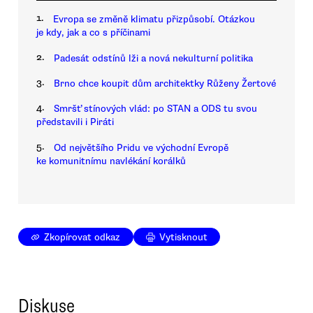
1.
Evropa se změně klimatu přizpůsobí. Otázkou
je kdy, jak a co s příčinami
2.
Padesát odstínů lži a nová nekulturní politika
3.
Brno chce koupit dům architektky Růženy Žertové
4.
Smršť stínových vlád: po STAN a ODS tu svou
představili i Piráti
5.
Od největšího Pridu ve východní Evropě
ke komunitnímu navlékání korálků
Zkopírovat odkaz
Vytisknout
Diskuse