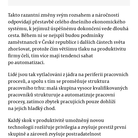
Takto razantní změny svým rozsahem a náročností
odpovídají přestavbě celého dnešního ekonomického
systému, k jejímuž úspěšnému dokončení vede dlouhá
cesta. Během ní se nejspíš budou podmínky
zaměstnanců v České republice i dalších částech světa
zhoršovat, protože čím většímu tlaku na produktivitu
firmy čelí, tím více mají tendenci sahat
po automatizaci.
Lidé jsou tak vytlačováni z jádra na periferii pracovních
procesů, a spolu s tím se proměňuje struktura
pracovního trhu: malá skupina vysoce kvalifikovaných
pracovníků strukturuje a automatizuje pracovní
procesy, zatímco zbytek pracujících pouze dohlíží
na jejich hladký chod.
Každý skok v produktivitě umožněný novou
technologií rozšiřuje privilegia a zvyšuje prestiž první
skupině a zároveň zvyšuje postradatelnost