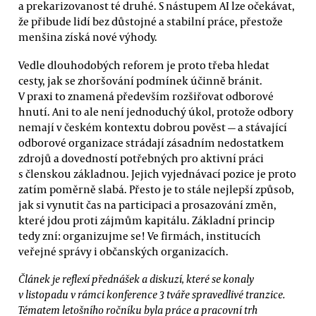
a prekarizovanost té druhé. S nástupem AI lze očekávat,
že přibude lidí bez důstojné a stabilní práce, přestože
menšina získá nové výhody.
Vedle dlouhodobých reforem je proto třeba hledat
cesty, jak se zhoršování podmínek účinně bránit.
V praxi to znamená především rozšiřovat odborové
hnutí. Ani to ale není jednoduchý úkol, protože odbory
nemají v českém kontextu dobrou pověst — a stávající
odborové organizace strádají zásadním nedostatkem
zdrojů a dovedností potřebných pro aktivní práci
s členskou základnou. Jejich vyjednávací pozice je proto
zatím poměrně slabá. Přesto je to stále nejlepší způsob,
jak si vynutit čas na participaci a prosazování změn,
které jdou proti zájmům kapitálu. Základní princip
tedy zní: organizujme se! Ve firmách, institucích
veřejné správy i občanských organizacích.
Článek je reflexí přednášek a diskuzí, které se konaly
v listopadu v rámci konference 3 tváře spravedlivé tranzice.
Tématem letošního ročníku byla práce a pracovní trh