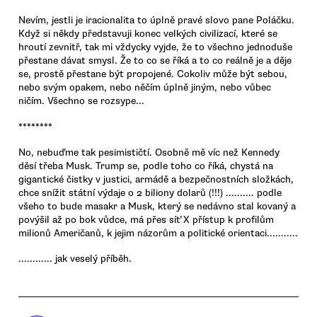
Nevím, jestli je iracionalita to úplně pravé slovo pane Poláčku.
Když si někdy představuji konec velkých civilizací, které se
hroutí zevnitř, tak mi vždycky vyjde, že to všechno jednoduše
přestane dávat smysl. Že to co se říká a to co reálně je a děje
se, prostě přestane být propojené. Cokoliv může být sebou,
nebo svým opakem, nebo něčím úplně jiným, nebo vůbec
ničím. Všechno se rozsype...
********
No, nebuďme tak pesimističtí. Osobně mě víc než Kennedy
děsí třeba Musk. Trump se, podle toho co říká, chystá na
gigantické čistky v justici, armádě a bezpečnostních složkách,
chce snížit státní výdaje o 2 biliony dolarů (!!!) .......... podle
všeho to bude masakr a Musk, který se nedávno stal kovaný a
povýšil až po bok vůdce, má přes síť X přístup k profilům
milionů Američanů, k jejim názorům a politické orientaci...........
............ jak veselý příběh.