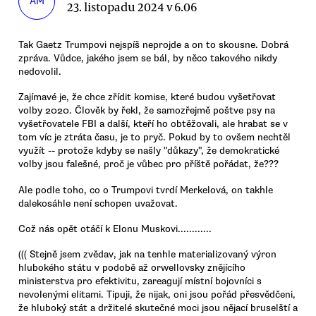
AM
23. listopadu 2024 v 6.06
Tak Gaetz Trumpovi nejspíš neprojde a on to skousne. Dobrá
zpráva. Vůdce, jakého jsem se bál, by něco takového nikdy
nedovolil.
Zajímavé je, že chce zřídit komise, které budou vyšetřovat
volby 2020. Člověk by řekl, že samozřejmě poštve psy na
vyšetřovatele FBI a další, kteří ho obtěžovali, ale hrabat se v
tom víc je ztráta času, je to pryč. Pokud by to ovšem nechtěl
využít -- protože kdyby se našly "důkazy", že demokratické
volby jsou falešné, proč je vůbec pro příště pořádat, že???
Ale podle toho, co o Trumpovi tvrdí Merkelová, on takhle
dalekosáhle není schopen uvažovat.
Což nás opět otáčí k Elonu Muskovi............
((( Stejně jsem zvědav, jak na tenhle materializovaný výron
hlubokého státu v podobě až orwellovsky znějícího
ministerstva pro efektivitu, zareagují místní bojovníci s
nevolenými elitami. Tipuji, že nijak, oni jsou pořád přesvědčeni,
že hluboký stát a držitelé skutečné moci jsou nějací bruselští a