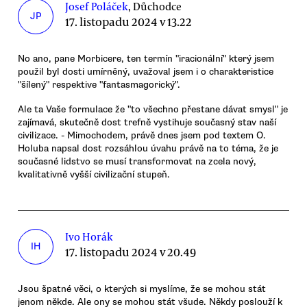
Josef Poláček
, Důchodce
JP
17. listopadu 2024 v 13.22
No ano, pane Morbicere, ten termín "iracionální" který jsem
použil byl dosti umírněný, uvažoval jsem i o charakteristice
"šílený" respektive "fantasmagorický".
Ale ta Vaše formulace že "to všechno přestane dávat smysl" je
zajímavá, skutečně dost trefně vystihuje současný stav naší
civilizace. - Mimochodem, právě dnes jsem pod textem O.
Holuba napsal dost rozsáhlou úvahu právě na to téma, že je
současné lidstvo se musí transformovat na zcela nový,
kvalitativně vyšší civilizační stupeň.
Ivo Horák
IH
17. listopadu 2024 v 20.49
Jsou špatné věci, o kterých si myslíme, že se mohou stát
jenom někde. Ale ony se mohou stát všude. Někdy poslouží k