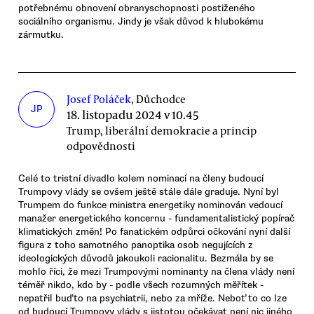
potřebnému obnovení obranyschopnosti postiženého
sociálního organismu. Jindy je však důvod k hlubokému
zármutku.
Josef Poláček
, Důchodce
JP
18. listopadu 2024 v 10.45
Trump, liberální demokracie a princip
odpovědnosti
Celé to tristní divadlo kolem nominací na členy budoucí
Trumpovy vlády se ovšem ještě stále dále graduje. Nyní byl
Trumpem do funkce ministra energetiky nominován vedoucí
manažer energetického koncernu - fundamentalistický popírač
klimatických změn! Po fanatickém odpůrci očkování nyní další
figura z toho samotného panoptika osob negujících z
ideologických důvodů jakoukoli racionalitu. Bezmála by se
mohlo říci, že mezi Trumpovými nominanty na člena vlády není
téměř nikdo, kdo by - podle všech rozumných měřítek -
nepatřil buďto na psychiatrii, nebo za mříže. Neboť to co lze
od budoucí Trumpovy vlády s jistotou očekávat není nic jiného