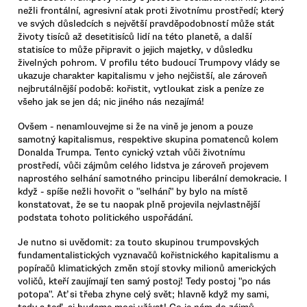
nežli frontální, agresivní atak proti životnímu prostředí; který
ve svých důsledcích s největší pravděpodobností může stát
životy tisíců až desetitisíců lidí na této planetě, a další
statisíce to může připravit o jejich majetky, v důsledku
živelných pohrom. V profilu této budoucí Trumpovy vlády se
ukazuje charakter kapitalismu v jeho nejčistší, ale zároveň
nejbrutálnější podobě: kořistit, vytloukat zisk a peníze ze
všeho jak se jen dá; nic jiného nás nezajímá!
Ovšem - nenamlouvejme si že na vině je jenom a pouze
samotný kapitalismus, respektive skupina pomatenců kolem
Donalda Trumpa. Tento cynický vztah vůči životnímu
prostředí, vůči zájmům celého lidstva je zároveň projevem
naprostého selhání samotného principu liberální demokracie. I
když - spíše nežli hovořit o "selhání" by bylo na místě
konstatovat, že se tu naopak plně projevila nejvlastnější
podstata tohoto politického uspořádání.
Je nutno si uvědomit: za touto skupinou trumpovských
fundamentalistických vyznavačů kořistnického kapitalismu a
popíračů klimatických změn stojí stovky milionů amerických
voličů, kteří zaujímají ten samý postoj! Tedy postoj "po nás
potopa". Ať si třeba zhyne celý svět; hlavně když my sami,