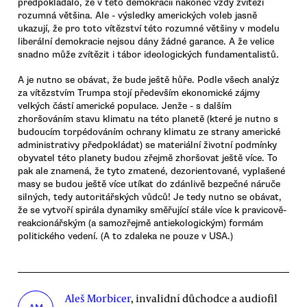
předpokládalo, že v této demokracii nakonec vždy zvítězí
rozumná většina. Ale - výsledky amerických voleb jasně
ukazují, že pro toto vítězství této rozumné většiny v modelu
liberální demokracie nejsou dány žádné garance. A že velice
snadno může zvítězit i tábor ideologických fundamentalistů.
A je nutno se obávat, že bude ještě hůře. Podle všech analýz
za vítězstvím Trumpa stojí především ekonomické zájmy
velkých částí americké populace. Jenže - s dalším
zhoršováním stavu klimatu na této planetě (které je nutno s
budoucím torpédováním ochrany klimatu ze strany americké
administrativy předpokládat) se materiální životní podmínky
obyvatel této planety budou zřejmě zhoršovat ještě více. To
pak ale znamená, že tyto zmatené, dezorientované, vyplašené
masy se budou ještě více utíkat do zdánlivě bezpečné náruče
silných, tedy autoritářských vůdců! Je tedy nutno se obávat,
že se vytvoří spirála dynamiky směřující stále více k pravicově-
reakcionářským (a samozřejmě antiekologickým) formám
politického vedení. (A to zdaleka ne pouze v USA.)
Aleš Morbicer
, invalidní důchodce a audiofil