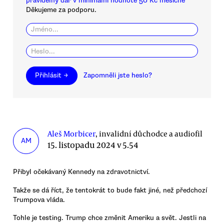
pravidelný dar v minimální hodnotě 50 Kč měsíčně
Děkujeme za podporu.
Přihlásit →
Zapomněli jste heslo?
Aleš Morbicer
, invalidní důchodce a audiofil
AM
15. listopadu 2024 v 5.54
Přibyl očekávaný Kennedy na zdravotnictví.
Takže se dá říct, že tentokrát to bude fakt jiné, než předchozí
Trumpova vláda.
Tohle je testing. Trump chce změnit Ameriku a svět. Jestli na