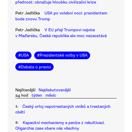
přednost: obnažuje hloubku civilizační krize
Petr Jedlička
USA po volební noci: prezidentem
bude znovu Trump
Petr Jedlička
V EU přejí Trumpovi nejvíce
v Maďarsku, Česká republika ale moc nezaostává
#
USA
#
Prezidentské volby v USA
#
Debata o pravici
Nejčtenější
Nejdiskutovanější
24 hod
týden
měsíc
1.
Český orloj nepotrestaných viníků a trestaných
obětí
2.
Kapacitní mechanismy a peníze z rekultivací.
Oligarchie zase obere nás všechny