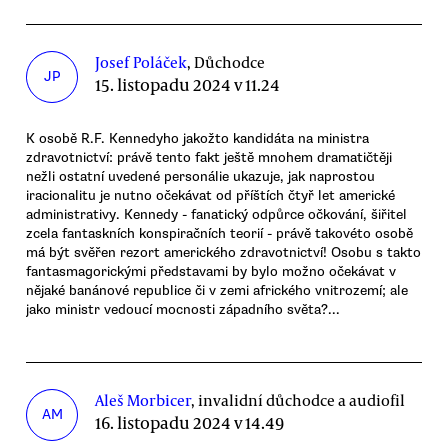
Josef Poláček
, Důchodce
JP
15. listopadu 2024 v 11.24
K osobě R.F. Kennedyho jakožto kandidáta na ministra
zdravotnictví: právě tento fakt ještě mnohem dramatičtěji
nežli ostatní uvedené personálie ukazuje, jak naprostou
iracionalitu je nutno očekávat od příštích čtyř let americké
administrativy. Kennedy - fanatický odpůrce očkování, šiřitel
zcela fantaskních konspiračních teorií - právě takovéto osobě
má být svěřen rezort amerického zdravotnictví! Osobu s takto
fantasmagorickými představami by bylo možno očekávat v
nějaké banánové republice či v zemi afrického vnitrozemí; ale
jako ministr vedoucí mocnosti západního světa?...
Aleš Morbicer
, invalidní důchodce a audiofil
AM
16. listopadu 2024 v 14.49