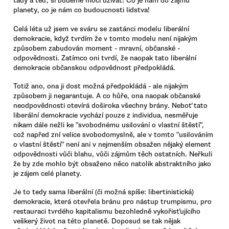
tady a teď, si budeme moci užívat! Co je nám do zájmů
planety, co je nám co budoucnosti lidstva!
Celá léta už jsem ve sváru se zastánci modelu liberální
demokracie, když tvrdím že v tomto modelu není nijakým
způsobem zabudován moment - mravní, občanské -
odpovědnosti. Zatímco oni tvrdí, že naopak tato liberální
demokracie občanskou odpovědnost předpokládá.
Totiž ano, ona ji dost možná předpokládá - ale nijakým
způsobem ji negarantuje. A co hůře, ona naopak občanské
neodpovědnosti otevírá doširoka všechny brány. Neboť tato
liberální demokracie vychází pouze z individua, nesměřuje
nikam dále nežli ke "svobodnému usilování o vlastní štěstí",
což napřed zní velice svobodomyslně, ale v tomto "usilováním
o vlastní štěstí" není ani v nejmenším obsažen nějaký element
odpovědnosti vůči blahu, vůči zájmům těch ostatních. Neřkuli
že by zde mohlo být obsaženo něco natolik abstraktního jako
je zájem celé planety.
Je to tedy sama liberální (či možná spíše: libertinistická)
demokracie, která otevřela bránu pro nástup trumpismu, pro
restauraci tvrdého kapitalismu bezohledně vykořisťujícího
veškerý život na této planetě. Doposud se tak nějak