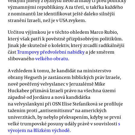
velkými jmény z byznysu nebo armády či před politicky
významnými republikány. A za třetí, u takřka každého
z nominantů lze identifikovat ještě daleko silnější
stranění Izraeli, než je v USA zvykem.
Určitou výjimkou je v těchto ohledem Marco Rubio,
který však patří k pověstně přizpůsobivým politikům.
Jinak jde skutečně o kolektiv, který zrcadlí radikálnější
část
Trumpovy předvolební nabídky
a jde směrem
slibovaného
velkého obratu
.
A vzhledem k tomu, že kandidát na ministerstvo
obrany Hegseth je zastáncem biblických práv Izraele,
nově pověřený velvyslanec v Jeruzalémě Mike
Huckabee přiznává Izraeli právo na všechna území
západně od Jordánu a nová kandidátka
na velvyslankyni při OSN Elise Stefaniková se profiluje
tažením proti „antisemitismu“ na amerických
univerzitách, by nebylo překvapením, kdyby se první
velké trumpovské posuny udály právě v souvislosti
s
vývojem na Blízkém východě
.