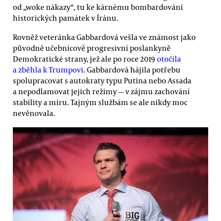
od „woke nákazy“, tu ke kárnému bombardování
historických památek v Íránu.
Rovněž veteránka Gabbardová vešla ve známost jako
původně učebnicově progresivní poslankyně
Demokratické strany, jež ale po roce 2019
otočila
a zběhla k Trumpovi
. Gabbardová hájila potřebu
spolupracovat s autokraty typu Putina nebo Assada
a nepodlamovat jejich režimy — v zájmu zachování
stability a míru. Tajným službám se ale nikdy moc
nevěnovala.