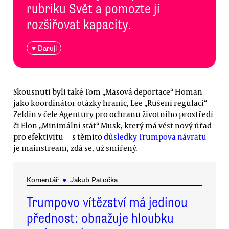
rubriku Svět a pomozte jí
rozšiřovat kapacity.
♥ Daruji
Skousnuti byli také Tom „Masová deportace“ Homan
jako koordinátor otázky hranic, Lee „Rušení regulací“
Zeldin v čele Agentury pro ochranu životního prostředí
či Elon „Minimální stát“ Musk, který má vést nový úřad
pro efektivitu — s těmito
důsledky Trumpova návratu
je mainstream, zdá se, už smířený.
Komentář
●
Jakub Patočka
Trumpovo vítězství má jedinou
přednost: obnažuje hloubku