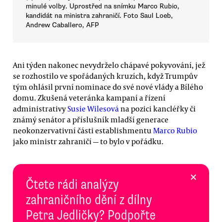
minulé volby. Uprostřed na snímku Marco Rubio,
kandidát na ministra zahraničí. Foto Saul Loeb,
Andrew Caballero, AFP
Ani týden nakonec nevydrželo chápavé pokyvování, jež
se rozhostilo ve spořádaných kruzích, když Trumpův
tým ohlásil první nominace do své nové vlády a Bílého
domu. Zkušená veteránka kampaní a řízení
administrativy
Susie Wilesová
na pozici kancléřky či
známý senátor a příslušník mladší generace
neokonzervativní části establishmentu
Marco Rubio
jako ministr zahraničí — to bylo v pořádku.
×
Čtete rádi analýzy
zahraničního dění z dílny
Petra Jedličky? Podpořte