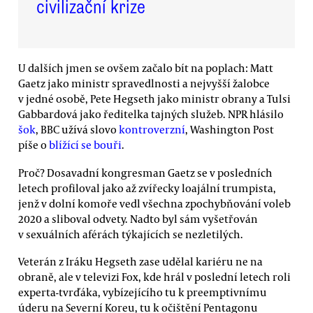
civilizační krize
U dalších jmen se ovšem začalo bít na poplach: Matt
Gaetz jako ministr spravedlnosti a nejvyšší žalobce
v jedné osobě, Pete Hegseth jako ministr obrany a Tulsi
Gabbardová jako ředitelka tajných služeb. NPR hlásilo
šok
, BBC užívá slovo
kontroverzní
, Washington Post
píše o
blížící se bouři
.
Proč? Dosavadní kongresman Gaetz se v posledních
letech profiloval jako až zvířecky loajální trumpista,
jenž v dolní komoře vedl všechna zpochybňování voleb
2020 a sliboval odvety. Nadto byl sám vyšetřován
v sexuálních aférách týkajících se nezletilých.
Veterán z Iráku Hegseth zase udělal kariéru ne na
obraně, ale v televizi Fox, kde hrál v poslední letech roli
experta-tvrďáka, vybízejícího tu k preemptivnímu
úderu na Severní Koreu, tu k očištění Pentagonu