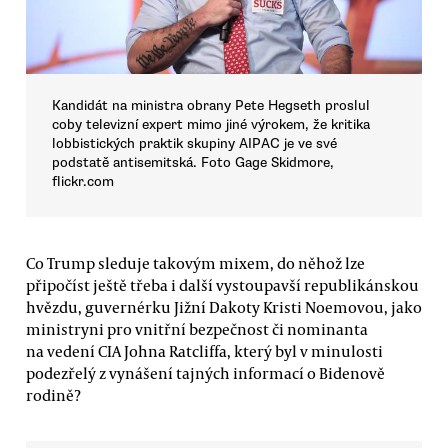
Kandidát na ministra obrany Pete Hegseth proslul
coby televizní expert mimo jiné výrokem, že kritika
lobbistických praktik skupiny AIPAC je ve své
podstatě antisemitská. Foto Gage Skidmore,
flickr.com
Co Trump sleduje takovým mixem, do něhož lze
připočíst ještě třeba i další vystoupavší republikánskou
hvězdu, guvernérku Jižní Dakoty Kristi Noemovou, jako
ministryni pro vnitřní bezpečnost či nominanta
na vedení CIA Johna Ratcliffa, který byl v minulosti
podezřelý z vynášení tajných informací o Bidenově
rodině?