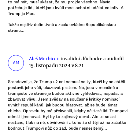
to má mít, musí ukázat, že mu projde všechno. Navíc
potřebuje lidi, kteří jsou kvůli moci ochotni udělat cokoliv. A
Trump je Moc.
Takže nejdřív definitivně a zcela ovládne Republikánskou
stranu...
Aleš Morbicer
, invalidní důchodce a audiofil
AM
15. listopadu 2024 v 8.21
Srandovní je, že Trump už ani nemusí na ty, kteří by se chtěli
postavit jeho vůli, ukazovat prstem. Ne, jsou v menšině a
trumpisté ve straně je budou aktivně vyhledávat, napadat a
zbavovat vlivu. Jsem zvědav na současné kritiky nominací
uvnitř republikánů, jak budou hlasovat, až se bude lámat
chleba. Opravdu by mě překvapili, kdyby některé lidi Trumpovi
odmítli jmenovat. Byl by to zajímavý obrat. Ale to se asi
nestane, tlak na ně, obviňování z toho že chtějí už na začátku
bodnout Trumpovi nůž do zad, bude nesnesitelný...