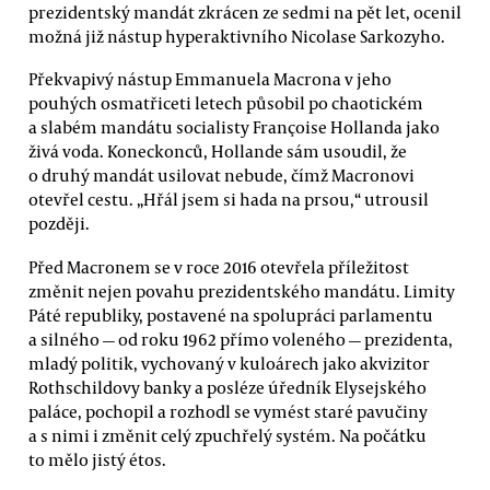
prezidentský mandát zkrácen ze sedmi na pět let, ocenil
možná již nástup hyperaktivního Nicolase Sarkozyho.
Překvapivý nástup Emmanuela Macrona v jeho
pouhých osmatřiceti letech působil po chaotickém
a slabém mandátu socialisty Françoise Hollanda jako
živá voda. Koneckonců, Hollande sám usoudil, že
o druhý mandát usilovat nebude, čímž Macronovi
otevřel cestu. „Hřál jsem si hada na prsou,“ utrousil
později.
Před Macronem se v roce 2016 otevřela příležitost
změnit nejen povahu prezidentského mandátu. Limity
Páté republiky, postavené na spolupráci parlamentu
a silného — od roku 1962 přímo voleného — prezidenta,
mladý politik, vychovaný v kuloárech jako akvizitor
Rothschildovy banky a posléze úředník Elysejského
paláce, pochopil a rozhodl se vymést staré pavučiny
a s nimi i změnit celý zpuchřelý systém. Na počátku
to mělo jistý étos.