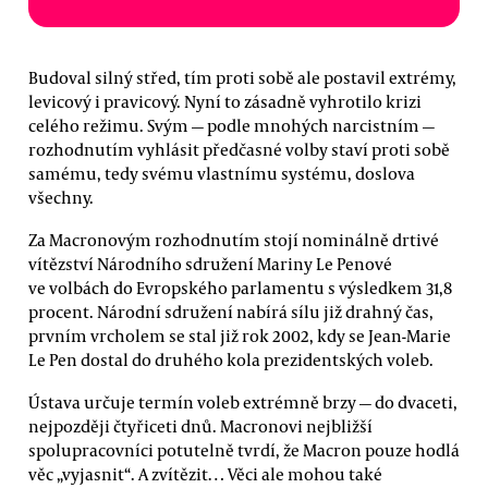
Budoval silný střed, tím proti sobě ale postavil extrémy,
levicový i pravicový. Nyní to zásadně vyhrotilo krizi
celého režimu. Svým — podle mnohých narcistním —
rozhodnutím vyhlásit předčasné volby staví proti sobě
samému, tedy svému vlastnímu systému, doslova
všechny.
Za Macronovým rozhodnutím stojí nominálně drtivé
vítězství Národního sdružení Mariny Le Penové
ve volbách do Evropského parlamentu s výsledkem 31,8
procent. Národní sdružení nabírá sílu již drahný čas,
prvním vrcholem se stal již rok 2002, kdy se Jean-Marie
Le Pen dostal do druhého kola prezidentských voleb.
Ústava určuje termín voleb extrémně brzy — do dvaceti,
nejpozději čtyřiceti dnů. Macronovi nejbližší
spolupracovníci potutelně tvrdí, že Macron pouze hodlá
věc „vyjasnit“. A zvítězit… Věci ale mohou také