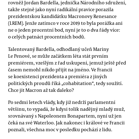
rovněž Jordan Bardella, jednička Národního sdružení,
takže stejně jako nyní radikální pravice porazila
prezidentskou kandidátku Macronovy Renesance
(LREM). Jenže zatímco v roce 2019 to byla porážka ani
ne o jeden procentní bod, nyní je to o dva řády více:
o celých patnáct procentních bodů.
Talentovaný Bardella, odhodlaný učeň Mariny
Le Penové, se může začátkem léta stát prvním
premiérem, vzešlým z řad uskupení, jemuž ještě před
časem nemohl nikdo přijít na jméno. Ve Francii
se koexistenci prezidenta a premiéra z jiných
politických proudů říká „cohabitation“, tedy soužití.
Chce jít Macron až tak daleko?
Po sedmi letech vlády, kdy již nedrží parlamentní
většinu, to vypadá, že kdysi tolik nadějný mladý muž,
srovnávaný s Napoleonem Bonapartem, nyní už jen
čeká na své Waterloo. Jak nakonec i králové ve Francii
poznali, všechna moc v posledku pochází z lidu.