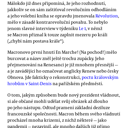
Málokdo již dnes připomíná, že jeho rozhodnutí,
jakkoliv se on sám zaštiťoval revolučním odhodláním
a jeho volební kniha se opravdu jmenovala
Révolution
,
mělo v zásadě kontrarevoluční povahu. To nebylo
jenom slavné interview v týdeníku
Le 1
, v němž
se Macron přiznal k touze zaplnit mezeru po králi
(„chybí nám postava krále“).
Macronovo první hnutí En Marche! (Na pochod!) mělo
burcovat a název zněl ještě trochu zupácky. Jeho
přejmenování na Renesanci je již mnohem přesnější —
a je zavádějící ho označovat anglicky Renew nebo česky
Obnova. Jde fakticky o rekonstrukci,
poctu královským
hrobům v Saint-Denis
na pařížském předměstí.
O tom, jakým způsobem bude nový prezident vládnout,
si ale občané mohli udělat svůj obrázek až dlouho
po jeho nástupu. Odtud pramení základní deziluze
francouzské společnosti. Macron během svého vládnutí
procházel mnoha krizemi, z nichž některé — jako
pandemii — nezavinil, ale mnoho dalších již přímo