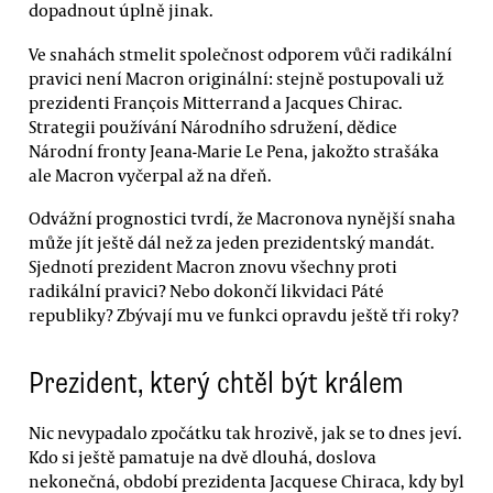
dopadnout úplně jinak.
Ve snahách stmelit společnost odporem vůči radikální
pravici není Macron originální: stejně postupovali už
prezidenti François Mitterrand a Jacques Chirac.
Strategii používání Národního sdružení, dědice
Národní fronty Jeana-Marie Le Pena, jakožto strašáka
ale Macron vyčerpal až na dřeň.
Odvážní prognostici tvrdí, že Macronova nynější snaha
může jít ještě dál než za jeden prezidentský mandát.
Sjednotí prezident Macron znovu všechny proti
radikální pravici? Nebo dokončí likvidaci Páté
republiky? Zbývají mu ve funkci opravdu ještě tři roky?
Prezident, který chtěl být králem
Nic nevypadalo zpočátku tak hrozivě, jak se to dnes jeví.
Kdo si ještě pamatuje na dvě dlouhá, doslova
nekonečná, období prezidenta Jacquese Chiraca, kdy byl