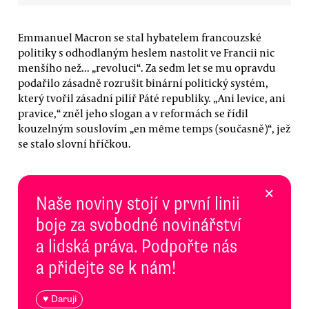
Emmanuel Macron se stal hybatelem francouzské
politiky s odhodlaným heslem nastolit ve Francii nic
menšího než... „revoluci“. Za sedm let se mu opravdu
podařilo zásadně rozrušit binární politický systém,
který tvořil zásadní pilíř Páté republiky. „Ani levice, ani
pravice,“ zněl jeho slogan a v reformách se řídil
kouzelným souslovím „en même temps (současně)“, jež
se stalo slovní hříčkou.
×
Naše noviny stojí v první linii
boje za svobodné novinářství
a lidská práva. Podpořte nás
a přidejte se k nám!
♥ Daruji