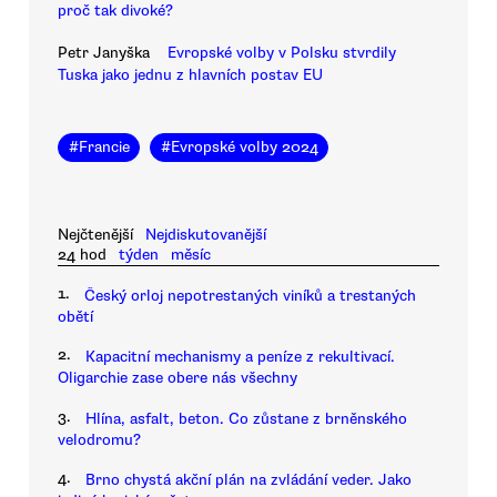
proč tak divoké?
Petr Janyška
Evropské volby v Polsku stvrdily
Tuska jako jednu z hlavních postav EU
#
Francie
#
Evropské volby 2024
Nejčtenější
Nejdiskutovanější
24 hod
týden
měsíc
1.
Český orloj nepotrestaných viníků a trestaných
obětí
2.
Kapacitní mechanismy a peníze z rekultivací.
Oligarchie zase obere nás všechny
3.
Hlína, asfalt, beton. Co zůstane z brněnského
velodromu?
4.
Brno chystá akční plán na zvládání veder. Jako