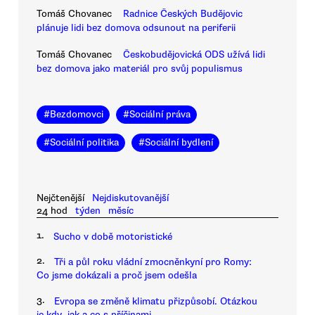
Tomáš Chovanec
Radnice Českých Budějovic
plánuje lidi bez domova odsunout na periferii
Tomáš Chovanec
Českobudějovická ODS užívá lidi
bez domova jako materiál pro svůj populismus
#
Bezdomovci
#
Sociální práva
#
Sociální politika
#
Sociální bydlení
Nejčtenější
Nejdiskutovanější
24 hod
týden
měsíc
1.
Sucho v době motoristické
2.
Tři a půl roku vládní zmocněnkyní pro Romy:
Co jsme dokázali a proč jsem odešla
3.
Evropa se změně klimatu přizpůsobí. Otázkou
je kdy, jak a co s příčinami