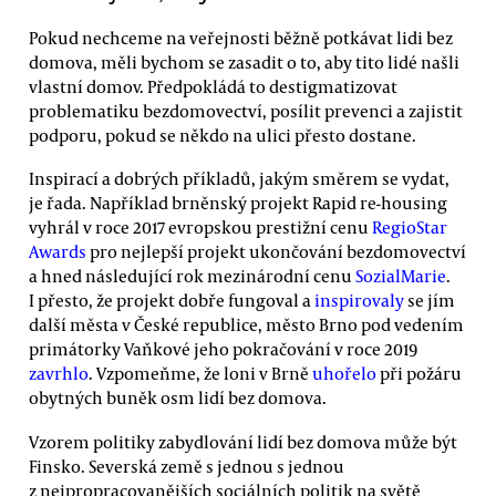
Pokud nechceme na veřejnosti běžně potkávat lidi bez
domova, měli bychom se zasadit o to, aby tito lidé našli
vlastní domov. Předpokládá to destigmatizovat
problematiku bezdomovectví, posílit prevenci a zajistit
podporu, pokud se někdo na ulici přesto dostane.
Inspirací a dobrých příkladů, jakým směrem se vydat,
je řada. Například brněnský projekt Rapid re-housing
vyhrál v roce 2017 evropskou prestižní cenu
RegioStar
Awards
pro nejlepší projekt ukončování bezdomovectví
a hned následující rok mezinárodní cenu
SozialMarie
.
I přesto, že projekt dobře fungoval a
inspirovaly
se jím
další města v České republice, město Brno pod vedením
primátorky Vaňkové jeho pokračování v roce 2019
zavrhlo
. Vzpomeňme, že loni v Brně
uhořelo
při požáru
obytných buněk osm lidí bez domova.
Vzorem politiky zabydlování lidí bez domova může být
Finsko. Severská země s jednou s jednou
z nejpropracovanějších sociálních politik na světě