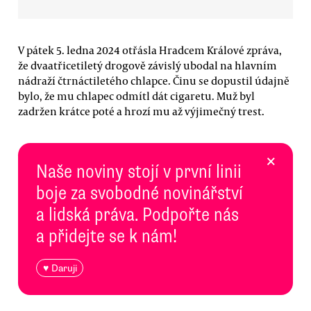
V pátek 5. ledna 2024 otřásla Hradcem Králové zpráva,
že dvaatřicetiletý drogově závislý ubodal na hlavním
nádraží čtrnáctiletého chlapce. Činu se dopustil údajně
bylo, že mu chlapec odmítl dát cigaretu. Muž byl
zadržen krátce poté a hrozí mu až výjimečný trest.
×
Naše noviny stojí v první linii
boje za svobodné novinářství
a lidská práva. Podpořte nás
a přidejte se k nám!
♥ Daruji