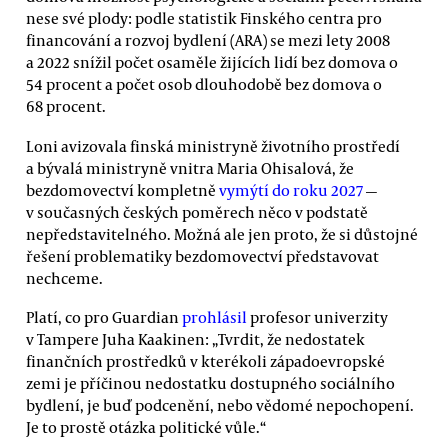
nese své plody: podle statistik Finského centra pro
financování a rozvoj bydlení (ARA) se mezi lety 2008
a 2022 snížil počet osaměle žijících lidí bez domova o
54 procent a počet osob dlouhodobě bez domova o
68 procent.
Loni avizovala finská ministryně životního prostředí
a bývalá ministryně vnitra Maria Ohisalová, že
bezdomovectví kompletně
vymýtí do roku 2027
—
v současných českých poměrech něco v podstatě
nepředstavitelného. Možná ale jen proto, že si důstojné
řešení problematiky bezdomovectví představovat
nechceme.
Platí, co pro Guardian
prohlásil
profesor univerzity
v Tampere Juha Kaakinen: „Tvrdit, že nedostatek
finančních prostředků v kterékoli západoevropské
zemi je příčinou nedostatku dostupného sociálního
bydlení, je buď podcenění, nebo vědomé nepochopení.
Je to prostě otázka politické vůle.“