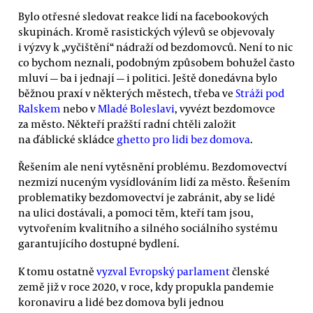
Bylo otřesné sledovat reakce lidí na facebookových
skupinách. Kromě rasistických výlevů se objevovaly
i výzvy k „vyčištění“ nádraží od bezdomovců. Není to nic
co bychom neznali, podobným způsobem bohužel často
mluví — ba i jednají — i politici. Ještě donedávna bylo
běžnou praxí v některých městech, třeba ve
Stráži pod
Ralskem
nebo v
Mladé Boleslavi
, vyvézt bezdomovce
za město. Někteří pražští radní chtěli založit
na ďáblické skládce
ghetto pro lidi bez domova
.
Řešením ale není vytěsnění problému. Bezdomovectví
nezmizí nuceným vysídlováním lidí za město. Řešením
problematiky bezdomovectví je zabránit, aby se lidé
na ulici dostávali, a pomoci těm, kteří tam jsou,
vytvořením kvalitního a silného sociálního systému
garantujícího dostupné bydlení.
K tomu ostatně
vyzval Evropský parlament
členské
země již v roce 2020, v roce, kdy propukla pandemie
koronaviru a lidé bez domova byli jednou