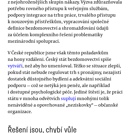
z nejohroženějších skupin nákazy. Výzva zdůrazňovala
potřebu rovného přístupu k veřejným službám,
podpory integrace na trhu práce, trvalého přístupu
k nouzovým přístřeškům, vypracování společné
definice bezdomovectví a shromažďování údajů
za účelem komplexního řešení problematiky
mezinárodní spoluprací.
V České republice jsme však těmto požadavkům
na hony vzdáleni. Český stát bezdomovectví spíše
vytváří
, než aby ho umenšoval. Těžko se situace zlepší,
pokud stát nebude regulovat trh s pronájmy, nezajistí
dostatek důstojného bydlení a adekvátní sociální
podporu — což se netýká jen peněz, ale například
i dostupné psychologické péče. Jediné štěstí je, že práci
státu v mnoha odvětvích
suplují
mnohými tolik
nenáviděné a opovrhované „neziskovky“ — občanské
organizace.
Řešení jsou, chybí vůle