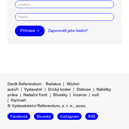
Přihlásit →
Zapomněli jste heslo?
Deník Referendum:
Redakce
|
Všichni
autoři
|
Vydavatel
|
Etický kodex
|
Diskuse
|
Nabídky
práce
|
Nadační fond
|
Bluesky
|
Inzerce
|
null
|
Partneři
© Vydavatelství Referendum, s. r. o., 2020.
Facebook
Bluesky
Instagram
RSS