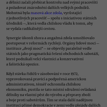
a dělníci začali přebírat kontrolu nad svými pracovišti
a požadovat znárodnění dalších velkých podniků.
Mohutná byla
masová akce zdola
, vyrůstající
z jednotlivých pracovišť — spolu s iniciativou státních
úředníků —, která vedla chilskou vládu k tomu, aby
se vydala radikálnější cestou.
Synergie úkonů shora a angažmá zdola umožňovalo
postupovat v reformách rychleji. Orgány lidové moci —
instituce „dvojí moci“ — se objevily paralelně vedle
státních jako pragmatická řešení obchodních sabotáží,
které podnikali velcí vlastníci a konzervativní
a fašistická opozice.
Když stávka řidičů v zásobování v roce 1972,
vyprovokovaná pravicí a podpořená americkou
administrativou, téměř ochromila chilskou
ekonomiku, pustila se tato místní sdružení ovládaná
dělníky na vlastní pěst do výrobu a přepravy zboží
a boje proti sabotérům. Tím se stala další nadějnou
institucí přímé demokracie v zemi vedle plejády dalších