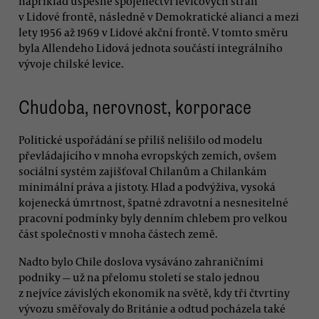
například úspěšné spojenectví levicových stran
v Lidové frontě, následně v Demokratické alianci a mezi
lety 1956 až 1969 v Lidové akční frontě. V tomto směru
byla Allendeho Lidová jednota součástí integrálního
vývoje chilské levice.
Chudoba, nerovnost, korporace
Politické uspořádání se příliš nelišilo od modelu
převládajícího v mnoha evropských zemích, ovšem
sociální systém zajišťoval Chilanům a Chilankám
minimální práva a jistoty. Hlad a podvýživa, vysoká
kojenecká úmrtnost, špatné zdravotní a nesnesitelné
pracovní podmínky byly denním chlebem pro velkou
část společnosti v mnoha částech země.
Nadto bylo Chile doslova vysáváno zahraničními
podniky — už na přelomu století se stalo jednou
z nejvíce závislých ekonomik na světě, kdy tři čtvrtiny
vývozu směřovaly do Británie a odtud pocházela také