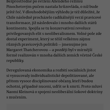
Bezprostředně po svržení Allendeho režimu
Pinochetovým pučem nastala hrůzovláda, o níž bude
ještě řeč. V dlouhodobějším výhledu je též důležité, že
Chile následně procházelo radikálnější verzí pravicové
transformace, již následovalo i mnoho dalších států
kontinentu. Spojila se tu konzervativní revoluce
privilegovaných elit s neoliberalismem. Volné pole zde
dostal experiment, který se těšil velkému zájmu
různých pravicových politiků — jmenujme jen
Margaret Thatcherovou — a později byl v mírnější
formě realizován v mnoha dalších zemích včetně České
republiky.
Deregulovaná ekonomika a rozbití sociálních jistot
si vynucovaly individualistické depolitizované, ale
přitom vysoce disciplinované občany, kteří budou
ochotni, případně nuceni, udřít se k smrti. Proto mluví
Naomi Kleinová o spojení neoliberální šokové doktríny
s mučením.