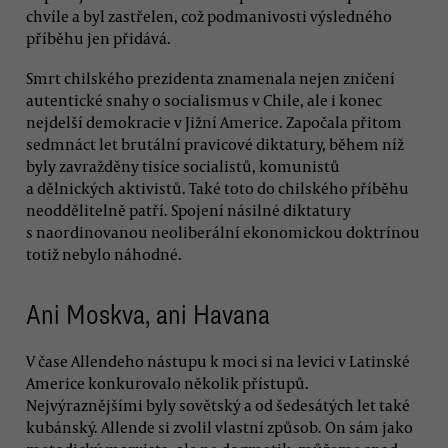
chvíle a byl zastřelen, což podmanivosti výsledného
příběhu jen přidává.
Smrt chilského prezidenta znamenala nejen zničení
autentické snahy o socialismus v Chile, ale i konec
nejdelší demokracie v Jižní Americe. Započala přitom
sedmnáct let brutální pravicové diktatury, během níž
byly zavražděny tisíce socialistů, komunistů
a dělnických aktivistů. Také toto do chilského příběhu
neoddělitelně patří. Spojení násilné diktatury
s naordinovanou neoliberální ekonomickou doktrínou
totiž nebylo náhodné.
Ani Moskva, ani Havana
V čase Allendeho nástupu k moci si na levici v Latinské
Americe konkurovalo několik přístupů.
Nejvýraznějšími byly sovětský a od šedesátých let také
kubánský. Allende si zvolil vlastní způsob. On sám jako