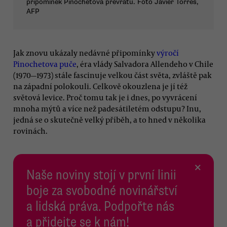
připomínek Pinochetova převratu. Foto Javier Torres,
AFP
Jak znovu ukázaly nedávné připomínky
výročí
Pinochetova puče
, éra vlády Salvadora Allendeho v Chile
(1970—1973) stále fascinuje velkou část světa, zvláště pak
na západní polokouli. Celkově okouzlena je jí též
světová levice. Proč tomu tak je i dnes, po vyvrácení
mnoha mýtů a více než padesátiletém odstupu? Inu,
jedná se o skutečně velký příběh, a to hned v několika
rovinách.
×
Naše noviny stojí v první linii
boje za svobodné novinářství
a lidská práva. Podpořte nás
a přidejte se k nám!