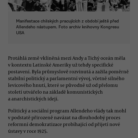
Manifestace chilských pracujících z období ještě před
Allendeho nástupem. Foto archiv knihovny Kongresu
USA
Protáhlá země vklíněná mezi Andy a Tichý oceán měla
v kontextu Latinské Ameriky už tehdy specifické
postavení. Byla průmyslově rozvinutá a zažila poměrně
stabilní politický a parlamentní vývoj, včetně silného
levicového hnutí, které se původně už od přelomu
století utvářelo na základě komunistických
a anarchistických idejí.
Politický a sociální program Allendeho vlády tak mohl
v podstatě přirozeně navázat na dlouhodobý proces
reformní demokratizace probíhající od přijetí nové
ústavy v roce 1925.