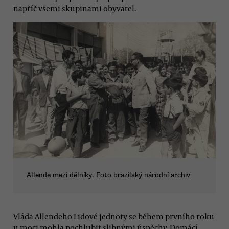
napříč všemi skupinami obyvatel.
Allende mezi dělníky. Foto brazilský národní archiv
Vláda Allendeho Lidové jednoty se během prvního roku
u moci mohla pochlubit slibnými úspěchy. Domácí