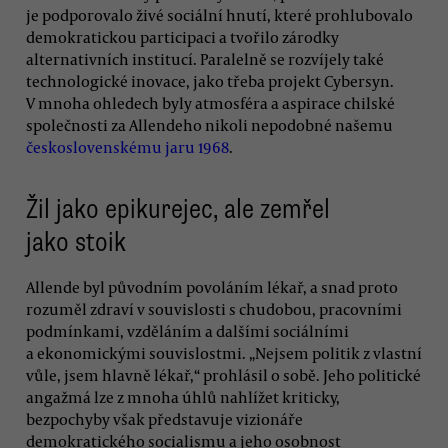
je podporovalo živé sociální hnutí, které prohlubovalo
demokratickou participaci a tvořilo zárodky
alternativních institucí. Paralelně se rozvíjely také
technologické inovace, jako třeba projekt Cybersyn.
V mnoha ohledech byly atmosféra a aspirace chilské
společnosti za Allendeho nikoli nepodobné našemu
československému jaru 1968
.
Žil jako epikurejec, ale zemřel
jako stoik
Allende byl původním povoláním lékař, a snad proto
rozuměl zdraví v souvislosti s chudobou, pracovními
podmínkami, vzděláním a dalšími sociálními
a ekonomickými souvislostmi. „Nejsem politik z vlastní
vůle, jsem hlavně lékař,“ prohlásil o sobě. Jeho politické
angažmá lze z mnoha úhlů nahlížet kriticky,
bezpochyby však představuje vizionáře
demokratického socialismu a jeho osobnost