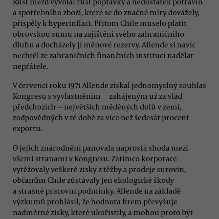
Růst mezd vyvolal růst poptávky a nedostatek potravin
a spotřebního zboží, které se do značné míry dovážely,
přispěly k hyperinflaci. Přitom Chile muselo platit
obrovskou sumu na zajištění svého zahraničního
dluhu a docházely jí měnové rezervy. Allende si navíc
nechtěl ze zahraničních finančních institucí nadělat
nepřátele.
V červenci roku 1971 Allende získal jednomyslný souhlas
Kongresu s vyvlastněním — zahájeným už za vlád
předchozích — největších měděných dolů v zemi,
zodpovědných v té době za více než šedesát procent
exportu.
O jejich znárodnění panovala naprostá shoda mezi
všemi stranami v Kongresu. Zatímco korporace
vytěžovaly veškeré zisky z těžby a prodeje surovin,
občanům Chile zůstávaly jen ekologické škody
a strašné pracovní podmínky. Allende na základě
výzkumů prohlásil, že hodnota firem převyšuje
nadměrné zisky, které ukořistily, a mohou proto být