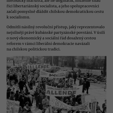
metodický marxista, ale ne dogmatik, můžeme snad
říci libertariánský socialista, a jeho spolupracovníci
začali pomyslně dláždit chilskou demokratickou cestu
k socialismu.
Odmítli násilný revoluční přístup, jaký reprezentovalo
nejsilněji právě kubánské partyzánské povstání. V úsilí
o nový ekonomický a sociální řád dosažený cestou
reforem v rámci liberální demokracie navázali
na chilskou politickou tradici.