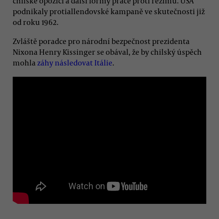
chilské opozici a další formy práce proti režimu. USA
podnikaly protiallendovské kampaně ve skutečnosti již
od roku 1962.
Zvláště poradce pro národní bezpečnost prezidenta
Nixona Henry Kissinger se obával, že by chilský úspěch
mohla
záhy následovat Itálie
.