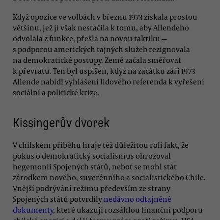
Když opozice ve volbách v březnu 1973 získala prostou
většinu, jež jí však nestačila k tomu, aby Allendeho
odvolala z funkce, přešla na novou taktiku —
s podporou amerických tajných služeb rezignovala
na demokratické postupy. Země začala směřovat
k převratu. Ten byl uspíšen, když na začátku září 1973
Allende nabídl vyhlášení lidového referenda k vyřešení
sociální a politické krize.
Kissingerův dvorek
V chilském příběhu hraje též důležitou roli fakt, že
pokus o demokratický socialismus ohrožoval
hegemonii Spojených států, neboť se mohl stát
zárodkem nového, suverénního a socialistického Chile.
Vnější podrývání režimu především ze strany
Spojených států potvrdily
nedávno odtajněné
dokumenty
, které ukazují rozsáhlou finanční podporu