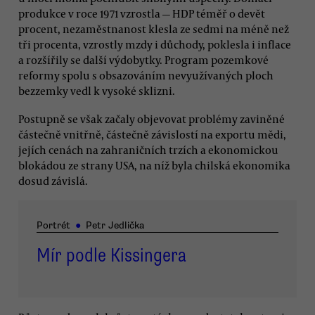
produkce v roce 1971 vzrostla — HDP téměř o devět
procent, nezaměstnanost klesla ze sedmi na méně než
tři procenta, vzrostly mzdy i důchody, poklesla i inflace
a rozšířily se další výdobytky. Program pozemkové
reformy spolu s obsazováním nevyužívaných ploch
bezzemky vedl k vysoké sklizni.
Postupně se však začaly objevovat problémy zaviněné
částečně vnitřně, částečně závislostí na exportu mědi,
jejích cenách na zahraničních trzích a ekonomickou
blokádou ze strany USA, na níž byla chilská ekonomika
dosud závislá.
Portrét
●
Petr Jedlička
Mír podle Kissingera