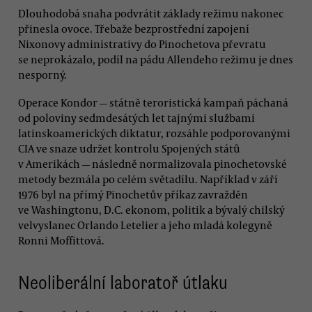
Dlouhodobá snaha podvrátit základy režimu nakonec
přinesla ovoce. Třebaže bezprostřední zapojení
Nixonovy administrativy do Pinochetova převratu
se neprokázalo, podíl na pádu Allendeho režimu je dnes
nesporný.
Operace Kondor — státně teroristická kampaň páchaná
od poloviny sedmdesátých let tajnými službami
latinskoamerických diktatur, rozsáhle podporovanými
CIA ve snaze udržet kontrolu Spojených států
v Amerikách — následně normalizovala pinochetovské
metody bezmála po celém světadílu. Například v září
1976 byl na přímý Pinochetův příkaz zavražděn
ve Washingtonu, D.C. ekonom, politik a bývalý chilský
velvyslanec Orlando Letelier a jeho mladá kolegyně
Ronni Moffittová.
Neoliberální laboratoř útlaku