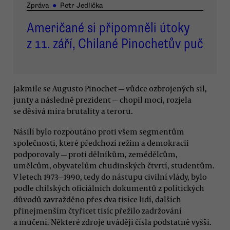
Zpráva
●
Petr Jedlička
Američané si připomněli útoky
z 11. září, Chilané Pinochetův puč
Jakmile se Augusto Pinochet — vůdce ozbrojených sil,
junty a následně prezident — chopil moci, rozjela
se děsivá míra brutality a teroru.
Násilí bylo rozpoutáno proti všem segmentům
společnosti, které předchozí režim a demokracii
podporovaly — proti dělníkům, zemědělcům,
umělcům, obyvatelům chudinských čtvrtí, studentům.
V letech 1973—1990, tedy do nástupu civilní vlády, bylo
podle chilských oficiálních dokumentů z politických
důvodů zavražděno přes dva tisíce lidí, dalších
přinejmenším čtyřicet tisíc přežilo zadržování
a mučení. Některé zdroje uvádějí čísla podstatně vyšší.