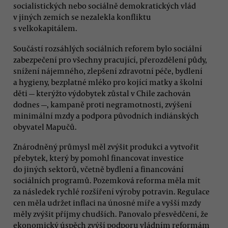
socialistických nebo sociálně demokratických vlád
v jiných zemích se nezalekla konfliktu
s velkokapitálem.
Součástí rozsáhlých sociálních reforem bylo sociální
zabezpečení pro všechny pracující, přerozdělení půdy,
snížení nájemného, zlepšení zdravotní péče, bydlení
a hygieny, bezplatné mléko pro kojící matky a školní
děti — kterýžto výdobytek zůstal v Chile zachován
dodnes —, kampaně proti negramotnosti, zvýšení
minimální mzdy a podpora původních indiánských
obyvatel Mapučů.
Znárodněný průmysl měl zvýšit produkci a vytvořit
přebytek, který by pomohl financovat investice
do jiných sektorů, včetně bydlení a financování
sociálních programů. Pozemková reforma měla mít
za následek rychlé rozšíření výroby potravin. Regulace
cen měla udržet inflaci na únosné míře a vyšší mzdy
měly zvýšit příjmy chudších. Panovalo přesvědčení, že
ekonomický úspěch zvýší podporu vládním reformám