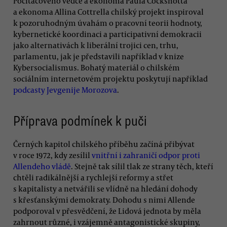
Počítačového vědce a ekonoma Paula Cockshotta
a ekonoma Allina Cottrella chilský projekt inspiroval
k pozoruhodným úvahám o pracovní teorii hodnoty,
kybernetické koordinaci a participativní demokracii
jako alternativách k liberální trojici cen, trhu,
parlamentu, jak je představili například v knize
Kybersocialismus. Bohatý materiál o chilském
sociálním internetovém projektu poskytují například
podcasty Jevgenije Morozova
.
Příprava podmínek k puči
Černých kapitol chilského příběhu začíná přibývat
v roce 1972, kdy zesílil
vnitřní i zahraničí odpor proti
Allendeho vládě
. Stejně tak sílil tlak ze strany těch, kteří
chtěli radikálnější a rychlejší reformy a střet
s kapitalisty a netvářili se vlídně na hledání dohody
s křesťanskými demokraty. Dohodu s nimi Allende
podporoval v přesvědčení, že Lidová jednota by měla
zahrnout různé, i vzájemně antagonistické skupiny,