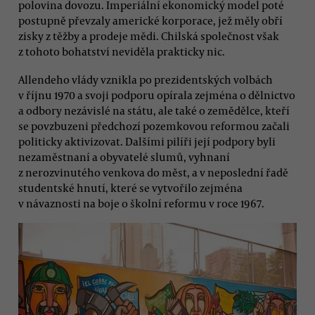
polovina dovozu. Imperiální ekonomický model poté
postupně převzaly americké korporace, jež měly obří
zisky z těžby a prodeje mědi. Chilská společnost však
z tohoto bohatství neviděla prakticky nic.
Allendeho vlády vznikla po prezidentských volbách
v říjnu 1970 a svoji podporu opírala zejména o dělnictvo
a odbory nezávislé na státu, ale také o zemědělce, kteří
se povzbuzeni předchozí pozemkovou reformou začali
politicky aktivizovat. Dalšími pilíři její podpory byli
nezaměstnaní a obyvatelé slumů, vyhnaní
z nerozvinutého venkova do měst, a v neposlední řadě
studentské hnutí, které se vytvořilo zejména
v návaznosti na boje o školní reformu v roce 1967.