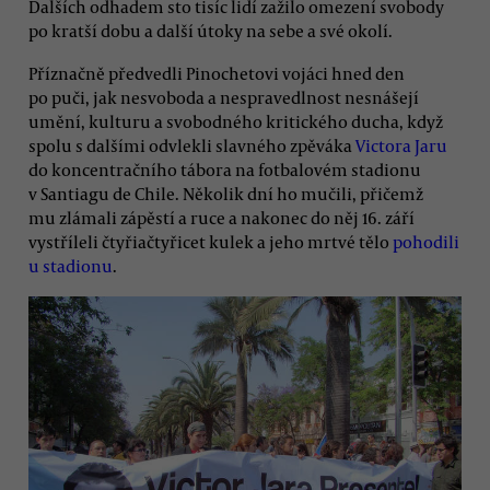
Dalších odhadem sto tisíc lidí zažilo omezení svobody
po kratší dobu a další útoky na sebe a své okolí.
Příznačně předvedli Pinochetovi vojáci hned den
po puči, jak nesvoboda a nespravedlnost nesnášejí
umění, kulturu a svobodného kritického ducha, když
spolu s dalšími odvlekli slavného zpěváka
Victora Jaru
do koncentračního tábora na fotbalovém stadionu
v Santiagu de Chile. Několik dní ho mučili, přičemž
mu zlámali zápěstí a ruce a nakonec do něj 16. září
vystříleli čtyřiačtyřicet kulek a jeho mrtvé tělo
pohodili
u stadionu
.