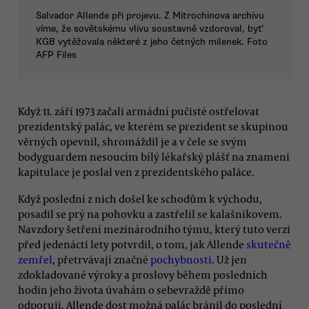
Salvador Allende při projevu. Z Mitrochinova archivu
víme, že sovětskému vlivu soustavně vzdoroval, byť
KGB vytěžovala některé z jeho četných milenek. Foto
AFP Files
Když 11. září 1973 začali armádní pučisté ostřelovat
prezidentský palác, ve kterém se prezident se skupinou
věrných opevnil, shromáždil je a v čele se svým
bodyguardem nesoucím bílý lékařský plášť na znamení
kapitulace je poslal ven z prezidentského paláce.
Když poslední z nich došel ke schodům k východu,
posadil se prý na pohovku a zastřelil se kalašnikovem.
Navzdory šetření mezinárodního týmu, který tuto verzi
před jedenácti lety potvrdil, o tom, jak Allende
skutečně
zemřel
, přetrvávají značné
pochybnosti
. Už jen
zdokladované výroky a proslovy během posledních
hodin jeho života úvahám o sebevraždě přímo
odporují. Allende dost možná palác bránil do poslední