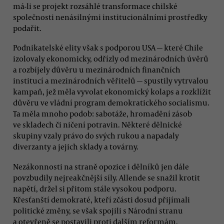
má-li se projekt rozsáhlé transformace chilské
společnosti nenásilnými institucionálními prostředky
podařit.
Podnikatelské elity však s podporou USA — které Chile
izolovaly ekonomicky, odřízly od mezinárodních úvěrů
a rozbíjely důvěru u mezinárodních finančních
institucí a mezinárodních věřitelů — spustily vytrvalou
kampaň, jež měla vyvolat ekonomický kolaps a rozklížit
důvěru ve vládní program demokratického socialismu.
Ta měla mnoho podob: sabotáže, hromadění zásob
ve skladech či ničení potravin. Některé dělnické
skupiny vzaly právo do svých rukou a napadaly
diverzanty a jejich sklady a továrny.
Nezákonnosti na straně opozice i dělníků jen dále
povzbudily nejreakčnější síly. Allende se snažil krotit
napětí, držel si přitom stále vysokou podporu.
Křesťanští demokraté, kteří zčásti dosud přijímali
politické změny, se však spojili s Národní stranu
a otevřeně se postavili proti dalším reformám.