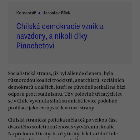
Komentář
●
Jaroslav Bílek
Chilská demokracie vznikla
navzdory, a nikoli díky
Pinochetovi
Socialistická strana, jíž byl Allende členem, byla
různorodou koalicí trockistů, anarchistů, sociálních
demokratů a dalších, kteří se původně setkali na bázi
odporu proti stalinismu. Už v polovině třicátých let
se v Chile vyvinula silná stranická levice podobné
profilace jako evropské levicové strany.
Chilská stranická politika měla též po velkou část
dvacátého století zkušenost s vytvářením koalic.
Na přelomu třicátých a čtyřicátých let zažilo Chile