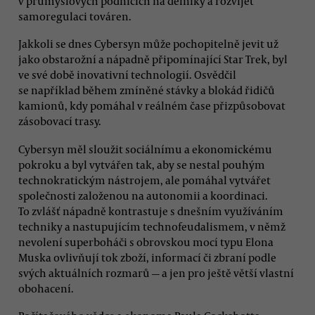
v průmyslových podnicích na dělníky a rozvíjet
samoregulaci továren.
Jakkoli se dnes Cybersyn může pochopitelně jevit už
jako obstarožní a nápadně připomínající Star Trek, byl
ve své době inovativní technologií. Osvědčil
se například během zmíněné stávky a blokád řidičů
kamionů, kdy pomáhal v reálném čase přizpůsobovat
zásobovací trasy.
Cybersyn měl sloužit sociálnímu a ekonomickému
pokroku a byl vytvářen tak, aby se nestal pouhým
technokratickým nástrojem, ale pomáhal vytvářet
společnosti založenou na autonomii a koordinaci.
To zvlášť nápadně kontrastuje s dnešním využíváním
techniky a nastupujícím technofeudalismem, v němž
nevolení superboháči s obrovskou mocí typu Elona
Muska ovlivňují tok zboží, informací či zbraní podle
svých aktuálních rozmarů — a jen pro ještě větší vlastní
obohacení.