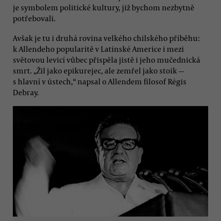
je symbolem politické kultury, již bychom nezbytně
potřebovali.
Avšak je tu i druhá rovina velkého chilského příběhu:
k Allendeho popularitě v Latinské Americe i mezi
světovou levicí vůbec přispěla jistě i jeho mučednická
smrt. „Žil jako epikurejec, ale zemřel jako stoik —
s hlavní v ústech,“ napsal o Allendem filosof Régis
Debray.