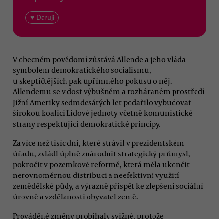
♥ Daruji
V obecném povědomí zůstává Allende a jeho vláda
symbolem demokratického socialismu,
u skeptičtějších pak upřímného pokusu o něj.
Allendemu se v dost výbušném a rozháraném prostředí
Jižní Ameriky sedmdesátých let podařilo vybudovat
širokou koalici Lidové jednoty včetně komunistické
strany respektující demokratické principy.
Za více než tisíc dní, které strávil v prezidentském
úřadu, zvládl úplně znárodnit strategický průmysl,
pokročit v pozemkové reformě, která měla ukončit
nerovnoměrnou distribuci a neefektivní využití
zemědělské půdy, a výrazně přispět ke zlepšení sociální
úrovně a vzdělanosti obyvatel země.
Prováděné změny probíhaly svižně, protože