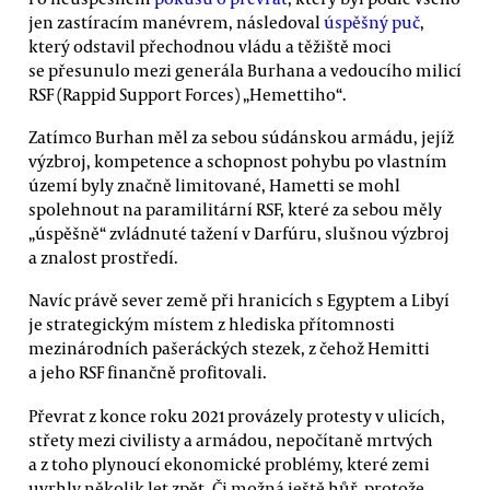
jen zastíracím manévrem, následoval
úspěšný puč
,
který odstavil přechodnou vládu a těžiště moci
se přesunulo mezi generála Burhana a vedoucího milicí
RSF (Rappid Support Forces) „Hemettiho“.
Zatímco Burhan měl za sebou súdánskou armádu, jejíž
výzbroj, kompetence a schopnost pohybu po vlastním
území byly značně limitované, Hametti se mohl
spolehnout na paramilitární RSF, které za sebou měly
„úspěšně“ zvládnuté tažení v Darfúru, slušnou výzbroj
a znalost prostředí.
Navíc právě sever země při hranicích s Egyptem a Libyí
je strategickým místem z hlediska přítomnosti
mezinárodních pašeráckých stezek, z čehož Hemitti
a jeho RSF finančně profitovali.
Převrat z konce roku 2021 provázely protesty v ulicích,
střety mezi civilisty a armádou, nepočítaně mrtvých
a z toho plynoucí ekonomické problémy, které zemi
uvrhly několik let zpět. Či možná ještě hůř, protože