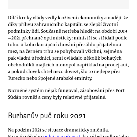
Dílčí kroky vlády vedly k oživení ekonomiky a naději, že
díky přílivu zahraničního kapitálu se zlepší životní
podmínky lidí. Současně netřeba hledět na období 2019
—2021 přehnaně optimisticky: ministři se střídali podle
toho, u koho korupční chování přesáhlo přijatelnou
mez, na černém trhu se pohybovali všichni, zejména
pak vládní úředníci, zemi ovládalo několik bohatých
obchodníků majících monopol například na prodej aut,
a pokud člověk chtěl něco dovézt, šlo to nejlépe přes
Turecko nebo Spojené arabské emiráty.
Nicméně systém nějak fungoval, zásobování přes Port
Súdán rovněž a ceny byly relativně přijatelné.
Burhanův puč roku 2021
Na podzim 2021 se situace dramaticky změnila.
Po neúspěšném
pokusu o převrat
, který byl podle všeho