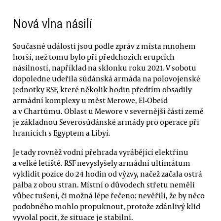
Nová vlna násilí
Současné události jsou podle zpráv z místa mnohem
horší, než tomu bylo při předchozích erupcích
násilností, například na sklonku roku 2021. V sobotu
dopoledne udeřila súdánská armáda na polovojenské
jednotky RSF, které několik hodin předtím obsadily
armádní komplexy u měst Merowe, El-Obeid
a v Chartúmu. Oblast u Mewore v severnější části země
je základnou Severosúdánské armády pro operace při
hranicích s Egyptem a Libyí.
Je tady rovněž vodní přehrada vyrábějící elektřinu
a velké letiště. RSF nevyslyšely armádní ultimátum
vyklidit pozice do 24 hodin od výzvy, načež začala ostrá
palba z obou stran. Místní o důvodech střetu neměli
vůbec tušení, či možná lépe řečeno: nevěřili, že by něco
podobného mohlo propuknout, protože zdánlivý klid
vyvolal pocit, že situace je stabilní.