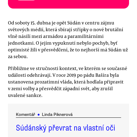
Od soboty 15. dubna je opět Súdán v centru zájmu
světových médií, která sbírají střípky o nové brutální
vlně násilí mezi armádou a paramilitárními
jednotkami. O jejím vypuknutí nebylo pochyb, byť
optimisté žili v přesvědčení, že to nejhorší má Súdán už
za sebou.
Přibližme ve stručnosti kontext, ve kterém se současné
události odehrávají. V roce 2019 po pádu Bašíra byla
ustanovena prozatímní vláda, která hodlala připravit
v zemi volby a přesvědčit západní svět, aby zrušil
uvalené sankce.
Komentář
●
Linda Piknerová
Súdánský převrat na vlastní oči