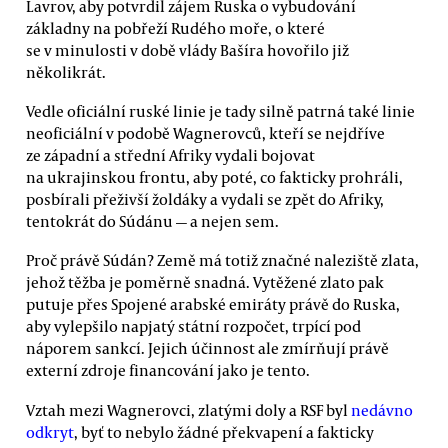
Lavrov, aby potvrdil zájem Ruska o vybudování
základny na pobřeží Rudého moře, o které
se v minulosti v době vlády Bašíra hovořilo již
několikrát.
Vedle oficiální ruské linie je tady silně patrná také linie
neoficiální v podobě Wagnerovců, kteří se nejdříve
ze západní a střední Afriky vydali bojovat
na ukrajinskou frontu, aby poté, co fakticky prohráli,
posbírali přeživší žoldáky a vydali se zpět do Afriky,
tentokrát do Súdánu — a nejen sem.
Proč právě Súdán? Země má totiž značné naleziště zlata,
jehož těžba je poměrně snadná. Vytěžené zlato pak
putuje přes Spojené arabské emiráty právě do Ruska,
aby vylepšilo napjatý státní rozpočet, trpící pod
náporem sankcí. Jejich účinnost ale zmírňují právě
externí zdroje financování jako je tento.
Vztah mezi Wagnerovci, zlatými doly a RSF byl
nedávno
odkryt
, byť to nebylo žádné překvapení a fakticky