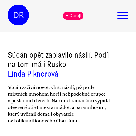
DR
♥ Daruji
Súdán opět zaplavilo násilí. Podíl
na tom má i Rusko
Linda Piknerová
Súdán zažívá novou vlnu násilí, jež je dle
místních mnohem horší než podobné erupce
v posledních letech. Na konci ramadánu vypukl
otevřený střet mezi armádou a paramilicemi,
který uvěznil doma i obyvatele
několikamilionového Chartúmu.