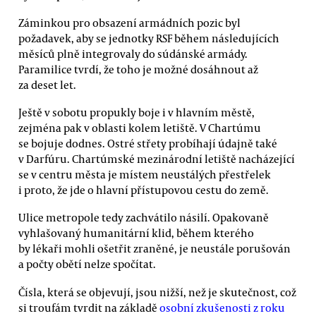
Záminkou pro obsazení armádních pozic byl
požadavek, aby se jednotky RSF během následujících
měsíců plně integrovaly do súdánské armády.
Paramilice tvrdí, že toho je možné dosáhnout až
za deset let.
Ještě v sobotu propukly boje i v hlavním městě,
zejména pak v oblasti kolem letiště. V Chartúmu
se bojuje dodnes. Ostré střety probíhají údajně také
v Darfúru. Chartúmské mezinárodní letiště nacházející
se v centru města je místem neustálých přestřelek
i proto, že jde o hlavní přístupovou cestu do země.
Ulice metropole tedy zachvátilo násilí. Opakovaně
vyhlašovaný humanitární klid, během kterého
by lékaři mohli ošetřit zraněné, je neustále porušován
a počty obětí nelze spočítat.
Čísla, která se objevují, jsou nižší, než je skutečnost, což
si troufám tvrdit na základě
osobní zkušenosti z roku