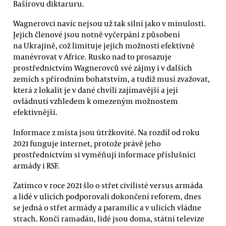
Bašírovu diktaruru.
Wagnerovci navíc nejsou už tak silní jako v minulosti.
Jejich členové jsou notně vyčerpáni z působení
na Ukrajině, což limituje jejich možnosti efektivně
manévrovat v Africe. Rusko nad to prosazuje
prostřednictvím Wagnerovců své zájmy i v dalších
zemích s přírodním bohatstvím, a tudíž musí zvažovat,
která z lokalit je v dané chvíli zajímavější a její
ovládnutí vzhledem k omezeným možnostem
efektivnější.
Informace z místa jsou útržkovité. Na rozdíl od roku
2021 funguje internet, protože právě jeho
prostřednictvím si vyměňují informace příslušníci
armády i RSF.
Zatímco v roce 2021 šlo o střet civilisté versus armáda
a lidé v ulicích podporovali dokončení reforem, dnes
se jedná o střet armády a paramilic a v ulicích vládne
strach. Končí ramadán, lidé jsou doma, státní televize