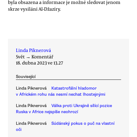
byla obsazena a informace je možné sledovat jenom
skrze vysílání Al-Džazíry.
Linda Piknerová
Svět
→
Komentář
18. dubna 2023 ve 13.27
Související
Linda Piknerová
Katastrofální hladomor
v Africkém rohu nás nesmí nechat lhostejnými
Linda Piknerová
Válka proti Ukrajině sílící pozice
Ruska v Africe nejspíše neohrozí
Linda Piknerová
Súdánský pokus o puč na vlastní
oči