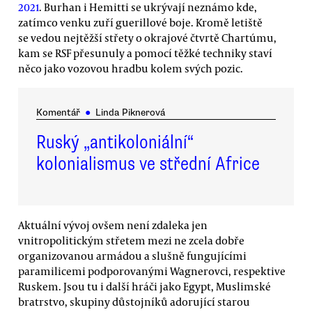
2021
. Burhan i Hemitti se ukrývají neznámo kde,
zatímco venku zuří guerillové boje. Kromě letiště
se vedou nejtěžší střety o okrajové čtvrtě Chartúmu,
kam se RSF přesunuly a pomocí těžké techniky staví
něco jako vozovou hradbu kolem svých pozic.
Komentář
●
Linda Piknerová
Ruský „antikoloniální“
kolonialismus ve střední Africe
Aktuální vývoj ovšem není zdaleka jen
vnitropolitickým střetem mezi ne zcela dobře
organizovanou armádou a slušně fungujícími
paramilicemi podporovanými Wagnerovci, respektive
Ruskem. Jsou tu i další hráči jako Egypt, Muslimské
bratrstvo, skupiny důstojníků adorující starou