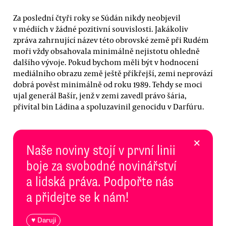
Za poslední čtyři roky se Súdán nikdy neobjevil
v médiích v žádné pozitivní souvislosti. Jakákoliv
zpráva zahrnující název této obrovské země při Rudém
moři vždy obsahovala minimálně nejistotu ohledně
dalšího vývoje. Pokud bychom měli být v hodnocení
mediálního obrazu země ještě příkřejší, zemi neprovází
dobrá pověst minimálně od roku 1989. Tehdy se moci
ujal generál Bašír, jenž v zemi zavedl právo šária,
přivítal bin Ládina a spoluzavinil genocidu v Darfúru.
×
Naše noviny stojí v první linii
boje za svobodné novinářství
a lidská práva. Podpořte nás
a přidejte se k nám!
♥ Daruji