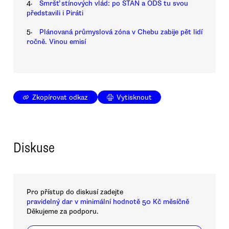
4.
Smršť stínových vlád: po STAN a ODS tu svou
představili i Piráti
5.
Plánovaná průmyslová zóna v Chebu zabije pět lidí
ročně. Vinou emisí
Zkopírovat odkaz
Vytisknout
Diskuse
Pro přístup do diskusí zadejte
pravidelný dar v minimální hodnotě 50 Kč měsíčně
Děkujeme za podporu.