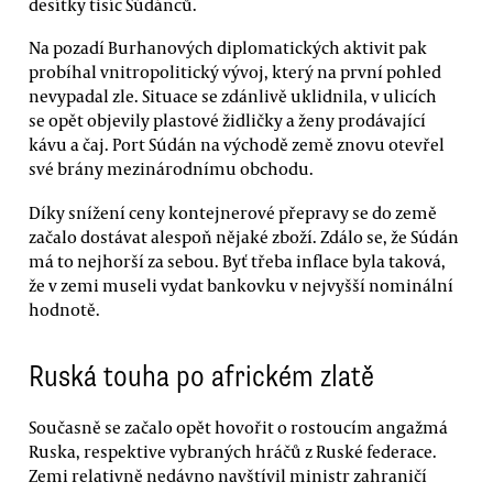
desítky tisíc Súdánců.
Na pozadí Burhanových diplomatických aktivit pak
probíhal vnitropolitický vývoj, který na první pohled
nevypadal zle. Situace se zdánlivě uklidnila, v ulicích
se opět objevily plastové židličky a ženy prodávající
kávu a čaj. Port Súdán na východě země znovu otevřel
své brány mezinárodnímu obchodu.
Díky snížení ceny kontejnerové přepravy se do země
začalo dostávat alespoň nějaké zboží. Zdálo se, že Súdán
má to nejhorší za sebou. Byť třeba inflace byla taková,
že v zemi museli vydat bankovku v nejvyšší nominální
hodnotě.
Ruská touha po africkém zlatě
Současně se začalo opět hovořit o rostoucím angažmá
Ruska, respektive vybraných hráčů z Ruské federace.
Zemi relativně nedávno navštívil ministr zahraničí