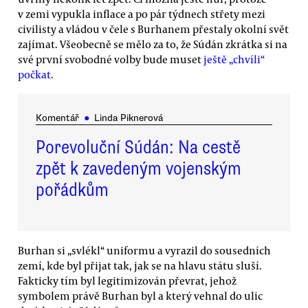
v zemi vypukla inflace a po pár týdnech střety mezi
civilisty a vládou v čele s Burhanem přestaly okolní svět
zajímat. Všeobecně se mělo za to, že Súdán zkrátka si na
své první svobodné volby bude muset
ještě „chvíli“
počkat
.
Komentář
●
Linda Piknerová
Porevoluční Súdán: Na cestě
zpět k zavedeným vojenským
pořádkům
Burhan si „svlékl“ uniformu a vyrazil do sousedních
zemí, kde byl přijat tak, jak se na hlavu státu sluší.
Fakticky tím byl legitimizován převrat, jehož
symbolem právě Burhan byl a který vehnal do ulic