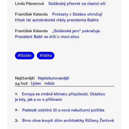
Linda Piknerová
Súdánský převrat na vlastní oči
František Kalenda
Protesty v Súdánu ohrožují
třicet let autokratické vlády prezidenta Bašíra
František Kalenda
„Súdánské jaro“ pokračuje.
Prezident Bašír se drží u moci silou
#
Súdán
#
Válka
Nejčtenější
Nejdiskutovanější
24 hod
týden
měsíc
1.
Evropa se změně klimatu přizpůsobí. Otázkou
je kdy, jak a co s příčinami
2.
Padesát odstínů lži a nová nekulturní politika
3.
Brno chce koupit dům architektky Růženy Žertové