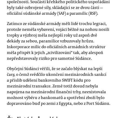
společnosti. Součástí křehkého politického uspořádání
byly také ozbrojené síly, skládající se ze dvou částí —
oficiální súdánské armády (SAF) a paramilic (RSF).
Zatímco ze súdánské armády měli lidé trochu legraci,
protože neměla vybavení, vojáci běžně na nohou nosili
trepky a výzbroj měla nejlepší roky už aspoň dvě
dekády za sebou, paramilice vzbuzovaly hrůzu.
Inkorporace milic do oficiálních armádních struktur
měla přispět k jejich „zcivilizování“ tak, aby alespoň
nepředstavovaly riziko pro samotné Súdánce.
Obyčejní Súdánci věřili, že se začalo blýskat na lepší
časy, o čemž svědčilo ukončení mezinárodních sankcí
a příslib udělení bankovního SWIFT kódu pro
mezinárodní transakce. Země totiž dosud nebyla
napojena na mezinárodní finanční trhy, neexistovala
možnost výběru z bankomatů a spotřební zboží bylo
dopravováno buď po zemi z Egypta, nebo z Port Súdánu.