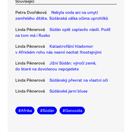
Související
Petra Dvořáková
Nebyla voda ani na umytí
zemřelého dítěte. Súdánská válka očima uprchlíků
Linda Piknerová
Súdán opět zaplavilo násilí. Podíl
na tom má i Rusko
Linda Piknerová
Katastrofální hladomor
v Africkém rohu nás nesmí nechat lhostejnými
Linda Piknerová
Jižní Súdán: výročí země,
do které na dovolenou nepojedete
Linda Piknerová
Súdánský převrat na vlastní oči
Linda Piknerová
Súdánské jarní blues
#
Afrika
#
Súdán
#
Genocida