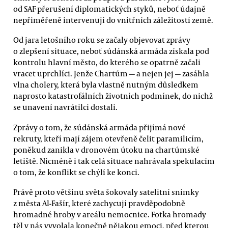
od SAF přerušení diplomatických styků, neboť údajně
nepřiměřeně intervenují do vnitřních záležitostí země.
Od jara letošního roku se začaly objevovat zprávy
o zlepšení situace, neboť súdánská armáda získala pod
kontrolu hlavní město, do kterého se opatrně začali
vracet uprchlíci. Jenže Chartúm — a nejen jej — zasáhla
vlna cholery, která byla vlastně nutným důsledkem
naprosto katastrofálních životních podmínek, do nichž
se unavení navrátilci dostali.
Zprávy o tom, že súdánská armáda přijímá nové
rekruty, kteří mají zájem otevřeně čelit paramilicím,
poněkud zanikla v dronovém útoku na chartúmské
letiště. Nicméně i tak celá situace nahrávala spekulacím
o tom, že konflikt se chýlí ke konci.
Právě proto většinu světa šokovaly satelitní snímky
z města Al-Fašír, které zachycují pravděpodobně
hromadné hroby v areálu nemocnice. Fotka hromady
těl v nás vyvolala konečně nějakou emoci, před kterou