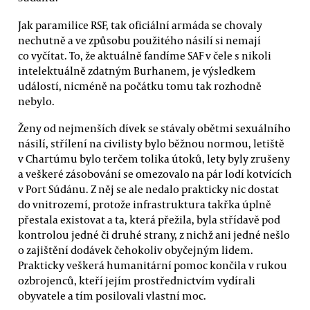
Jak paramilice RSF, tak oficiální armáda se chovaly
nechutně a ve způsobu použitého násilí si nemají
co vyčítat. To, že aktuálně fandíme SAF v čele s nikoli
intelektuálně zdatným Burhanem, je výsledkem
událostí, nicméně na počátku tomu tak rozhodně
nebylo.
Ženy od nejmenších dívek se stávaly obětmi sexuálního
násilí, střílení na civilisty bylo běžnou normou, letiště
v Chartúmu bylo terčem tolika útoků, lety byly zrušeny
a veškeré zásobování se omezovalo na pár lodí kotvících
v Port Súdánu. Z něj se ale nedalo prakticky nic dostat
do vnitrozemí, protože infrastruktura takřka úplně
přestala existovat a ta, která přežila, byla střídavě pod
kontrolou jedné či druhé strany, z nichž ani jedné nešlo
o zajištění dodávek čehokoliv obyčejným lidem.
Prakticky veškerá humanitární pomoc končila v rukou
ozbrojenců, kteří jejím prostřednictvím vydírali
obyvatele a tím posilovali vlastní moc.