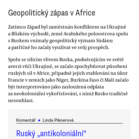
Geopolitický zápas v Africe
Zatímco Západ byl zaměstnán konfliktem na Ukrajině
a Blízkém východě, země Arabského poloostrova spolu
s Ruskem vnímaly geopolitický význam Súdánu
a patřičně ho začaly využívat ve svůj prospěch.
Spolu se sílícím vlivem Ruska, podněcujícím ve světě
averzi vůči Ukrajině, se začalo zpochybňovat působení
ruských sil v Africe, případně jejich etablování na úkor
Francie v zemích jako Niger, Burkina Faso či Mali začalo
být interpretováno jako zasloužená odplata
za neokoloniální vykořisťování, s nímž Rusko tradičně
nesouhlasí.
Komentář
●
Linda Piknerová
Ruský „antikoloniální“