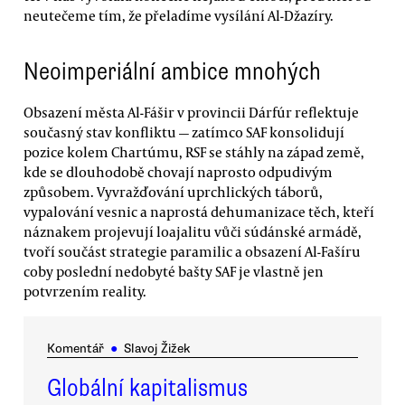
neutečeme tím, že přeladíme vysílání Al-Džazíry.
Neoimperiální ambice mnohých
Obsazení města Al-Fášir v provincii Dárfúr reflektuje
současný stav konfliktu — zatímco SAF konsolidují
pozice kolem Chartúmu, RSF se stáhly na západ země,
kde se dlouhodobě chovají naprosto odpudivým
způsobem. Vyvražďování uprchlických táborů,
vypalování vesnic a naprostá dehumanizace těch, kteří
náznakem projevují loajalitu vůči súdánské armádě,
tvoří součást strategie paramilic a obsazení Al-Fašíru
coby poslední nedobyté bašty SAF je vlastně jen
potvrzením reality.
Komentář
●
Slavoj Žižek
Globální kapitalismus