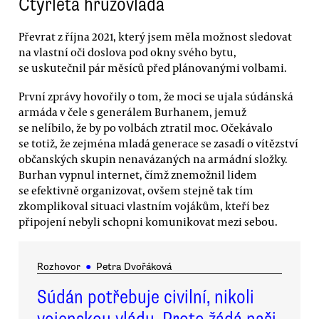
Čtyřletá hrůzovláda
Převrat z října 2021, který jsem měla možnost sledovat
na vlastní oči doslova pod okny svého bytu,
se uskutečnil pár měsíců před plánovanými volbami.
První zprávy hovořily o tom, že moci se ujala súdánská
armáda v čele s generálem Burhanem, jemuž
se nelíbilo, že by po volbách ztratil moc. Očekávalo
se totiž, že zejména mladá generace se zasadí o vítězství
občanských skupin nenavázaných na armádní složky.
Burhan vypnul internet, čímž znemožnil lidem
se efektivně organizovat, ovšem stejně tak tím
zkomplikoval situaci vlastním vojákům, kteří bez
připojení nebyli schopni komunikovat mezi sebou.
Rozhovor
●
Petra Dvořáková
Súdán potřebuje civilní, nikoli