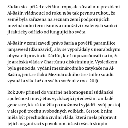
Súdán sice přišel o většinu ropy, ale zůstal mu prezident
Al-Bašír, vládnoucí od roku 1989 tak pevnou rukou, že
země byla zařazena na seznam zemí podporujících
mezinárodní terorismus a množství uvalených sankcí
ji fakticky odřízlo od fungujícího světa.
Al-Bašír v zemi zavedl právo šaría a pověřil paramilice
janjaweed (džanžavíd), aby se vypořádaly s nearabskými
obyvateli provincie Dárfúr, kteří upozorňovali na to, že
je arabská vláda v Chartúmu diskriminuje. Výsledkem
byla genocida, vydání mezinárodního zatykače na Al-
Bašíra, jenž se tlaku Mezinárodního trestního soudu
vysmál a vládl až do svého svržení v roce 2019.
Rok 2019 přinesl do vnitřně nehomogenní súdánské
společnosti nový étos vycházející především z mladé
generace, která toužila po možnosti vyjádřit svůj postoj
v alespoň trochu svobodných volbách. Cestou k nim
měla být přechodná civilní vláda, která měla připravit
jejich organizaci s povolenou účastí všech skupin