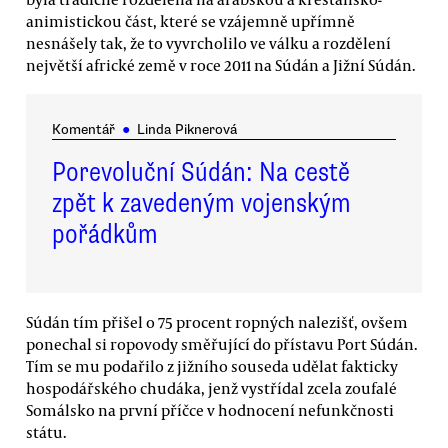
animistickou část, které se vzájemně upřímně
nesnášely tak, že to vyvrcholilo ve válku a rozdělení
největší africké země v roce 2011 na Súdán a Jižní Súdán.
Komentář
●
Linda Piknerová
Porevoluční Súdán: Na cestě
zpět k zavedeným vojenským
pořádkům
Súdán tím přišel o 75 procent ropných nalezišť, ovšem
ponechal si ropovody směřující do přístavu Port Súdán.
Tím se mu podařilo z jižního souseda udělat fakticky
hospodářského chudáka, jenž vystřídal zcela zoufalé
Somálsko na první příčce v hodnocení nefunkčnosti
státu.