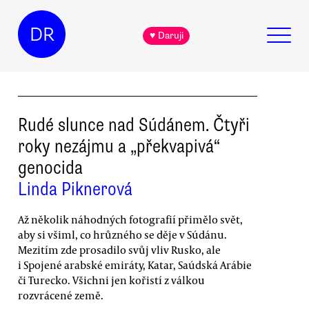
DR
♥ Daruji
Rudé slunce nad Súdánem. Čtyři
roky nezájmu a „překvapivá“
genocida
Linda Piknerová
Až několik náhodných fotografií přimělo svět,
aby si všiml, co hrůzného se děje v Súdánu.
Mezitím zde prosadilo svůj vliv Rusko, ale
i Spojené arabské emiráty, Katar, Saúdská Arábie
či Turecko. Všichni jen kořistí z válkou
rozvrácené země.