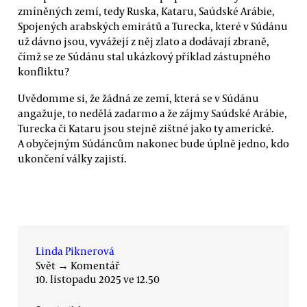
zmíněných zemí, tedy Ruska, Kataru, Saúdské Arábie,
Spojených arabských emirátů a Turecka, které v Súdánu
už dávno jsou, vyvážejí z něj zlato a dodávají zbraně,
čímž se ze Súdánu stal ukázkový příklad zástupného
konfliktu?
Uvědomme si, že žádná ze zemí, která se v Súdánu
angažuje, to nedělá zadarmo a že zájmy Saúdské Arábie,
Turecka či Kataru jsou stejně zištné jako ty americké.
A obyčejným Súdáncům nakonec bude úplně jedno, kdo
ukončení války zajistí.
Linda Piknerová
Svět
→
Komentář
10. listopadu 2025 ve 12.50