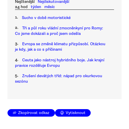
Nejčtenější
Nejdiskutovanější
24 hod
týden
měsíc
1.
Sucho v době motoristické
2.
Tři a půl roku vládní zmocněnkyní pro Romy:
Co jsme dokázali a proč jsem odešla
3.
Evropa se změně klimatu přizpůsobí. Otázkou
je kdy, jak a co s příčinami
4.
Ceuta jako nástroj hybridního boje. Jak krajní
pravice rozděluje Evropu
5.
Zrušení devátých tříd: nápad pro okurkovou
sezónu
Zkopírovat odkaz
Vytisknout