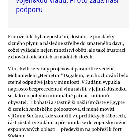
vojenskou vládu. Proto žádá naši
podporu
Protože lidé byli neposlušní, dostalo se jim dávky
slzného plynu a následné střelby do zmateného davu,
což si vyžádalo nejen množství obětí, ale také frustraci
z chování oficiálních armádních složek.
V tu chvíli se začaly projevovat paramilice vedené
Mohamedem „Hemetim“ Dagalem, jejichž chování bylo
stejně odpudivé jako v minulosti. V Súdánu vypukla
naprosto bezprecedentní vlna násilí, v jejímž důsledku
se dalo do pohybu minimálně patnáct milionů
obyvatel. Ti bohatší a šťastnější našli útočiště v Egyptě
či zemích Arabského poloostrova, ti méně movití
v Jižním Súdánu, kde skončili v uprchlických táborech,
část zůstala v Súdánu a přesunula se do vojensky méně
exponovaných oblastí — především na pobřeží k Port
Súdánu.