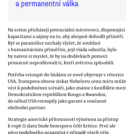
a permanentní válka
Na scénu přicházejí potenciální mírotvorci, disponující
kapacitami a zájmy na to, aby alespoň dohodli příměří.
Byť se paramilice nechaly slyšet, že souhlasí
s humanitárním příměřím, jejž vláda odmítla, bylo
by naivní si myslet, že by na dodávkách pomoci
primárně neprofitovali ti, kteří zvěrstva způsobili.
Potřeba vstoupit do Súdánu se nově objevuje v rétorice
USA. Trumpova obsese získat Nobelovu cenu míru může
vést k podobnému scénáři, jako známe z konfliktu mezi
Demokratickou republikou Kongo a Rwandou,
do něhož USA vstoupily jako garant a současně
obchodní partner.
Strategie americké přítomnosti výměnou za přístup
k ropě či zlatu bude bezesporu čelit kritice. Proč ale
něco podobného nezaznívá v případě všech výše