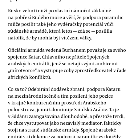
Rusko velmi touží po vlastní námořní základně
na pobřeží Rudého moře a věří, že podpora paramilic
může posílit také jeho vyděračský potenciál vůči
súdánské armádě, která letos — zdá se — posílila
natolik, že by mohla být vítězem války.
Oficiální armáda vedená Burhanem považuje za svého
spojence Katar, úhlavního nepřítele Spojených
arabských emirátů, jenž se netají svými ambicemi
„mírotvorce“ a vystupuje coby zprostředkovatel v řadě
afrických konfliktů.
Co za to? Odebírání dodávek zbraní, podpora Kataru
na mezinárodní scéně a tím posílení jeho pozice
v krajně konkurenčním prostředí Arabského
poloostrova, jemuž dominuje Saudská Arábie. Ta je
v Súdánu zaangažována dlouhodobě, a přestože tvrdí,
že chce vystupovat jako nezávislý mediátor, fakticky
stojí na straně súdánské armády. Spojené arabské
emiráty si dokonce za podporu paramilic vysloužily