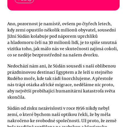
Ano, pozornost je namístě, ovšem po čtyřech letech,
kdy zemi opustilo několik milionů obyvatel, sousední
Jižní Súdán kolabuje pod náporem uprchlíků
a hladomoru čelí na 30 milionů lidí, je to spíše smutná
vizitka toho, jak málo nás ve skutečnosti zajímá cokoli,
co se neděje bezprostředně na našem dvorku.
Nedochází nám ani, že Súdán sousedí s naší oblíbenou
prázdninovou destinací Egyptem a že leží u stejného
Rudého moře, kde tak rádi šnorchlujeme. A přestože
nás trápí otázka africké migrace, neděláme nic proto,
aby největší probíhající humanitární katastrofa světa
skončila.
Súdán od zisku nezávislosti v roce 1956 nikdy nebyl
zemí, o které bychom naší optikou řekli, že by měla
nakročeno ke svobodné společnosti. Už proto, že země
byla tradičně rozdělena na arabskou a křesťansko-