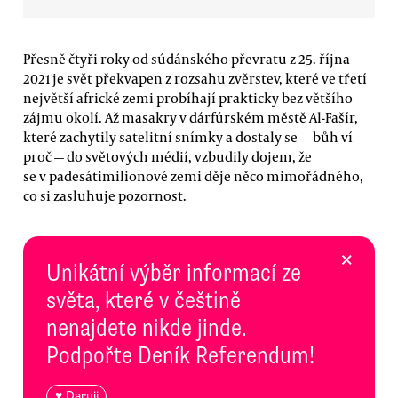
Přesně čtyři roky od súdánského převratu z 25. října
2021 je svět překvapen z rozsahu zvěrstev, které ve třetí
největší africké zemi probíhají prakticky bez většího
zájmu okolí. Až masakry v dárfúrském městě Al-Fašír,
které zachytily satelitní snímky a dostaly se — bůh ví
proč — do světových médií, vzbudily dojem, že
se v padesátimilionové zemi děje něco mimořádného,
co si zasluhuje pozornost.
×
Unikátní výběr informací ze
světa, které v češtině
nenajdete nikde jinde.
Podpořte Deník Referendum!
♥ Daruji