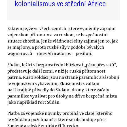
kolonialismus ve střední Africe
Faktem je, že ve všech zemích, které vyměnily západní
vojenskou přítomnost za ruskou, se bezpečnostní
situace zhoršila. Jenže vládnoucí elity zajímá jen to, jak
se mají ony, a proto ruské síly v podobě bývalých
wagnerovců — dnes AfricaCorps — posilují.
Súdán, ležící v bezprostřední blízkosti „pásu převratů“,
představuje další zemi, v níž je ruská přítomnost
patrná. Ruští žoldáci jsou na straně paramilic a zásobují
je vojenským vybavením. Zkušenosti s válkou
na Ukrajině přivedly do Súdánu drony, které začaly
paramilice využívat pro útoky na dříve bezpečná místa
jako například Port Súdán.
Platba za vojenské novinky probíhá ve zlatě, kterého
je v Súdánu požehnaně a které se obchoduje přes
Spojené arabské emiráty či Turecko.