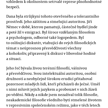
vzhledem k okolnostem setrvalé represe plnohodnotné
bezpečí.
Dana byla strůjkyní tohoto otevřeného a tolerantního
prostředí. Jeho záštitou a stmelující autoritou. Jiří
Němec v době, kterou pamatuji, částečně bydlel jinde
a poté žil v emigraci. Byl široce vzdělaným filosofem
a psychologem, odborně také logopedem. Byl
to oslňující diskutér, vtahující do svých filosofických
témat s neúprosnou přesvědčivostí všechny
a kohokoliv, připravený k diskusi v libovolné hodině
a situaci.
Jeho řeč bývala živou terénní filosofií, vášnivou
a přesvědčivou. Svou intelektuální autoritou, osobní
družností a neobyčejně širokou erudicí přitahoval
pozornost mladých lidí, kteří přicházeli do Ječné. Uměl
s nimi mluvit jejich jazykem a probouzet v nich žízeň
po vědění. Nikdy a nikde jsem nezažíval tolik filosofie,
neakademické filosofie všedního bytí stmelené životem
v represivním společenském režimu, jako v těch letech