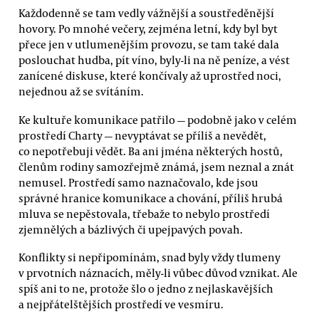
Každodenně se tam vedly vážnější a soustředěnější
hovory. Po mnohé večery, zejména letní, kdy byl byt
přece jen v utlumenějším provozu, se tam také dala
poslouchat hudba, pít víno, byly-li na ně peníze, a vést
zanícené diskuse, které končívaly až uprostřed noci,
nejednou až se svítáním.
Ke kultuře komunikace patřilo — podobně jako v celém
prostředí Charty — nevyptávat se příliš a nevědět,
co nepotřebuji vědět. Ba ani jména některých hostů,
členům rodiny samozřejmě známá, jsem neznal a znát
nemusel. Prostředí samo naznačovalo, kde jsou
správné hranice komunikace a chování, příliš hrubá
mluva se nepěstovala, třebaže to nebylo prostředí
zjemnělých a bázlivých či upejpavých povah.
Konflikty si nepřipomínám, snad byly vždy tlumeny
v prvotních náznacích, měly-li vůbec důvod vznikat. Ale
spíš ani to ne, protože šlo o jedno z nejlaskavějších
a nejpřátelštějších prostředí ve vesmíru.