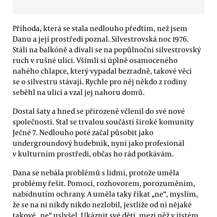
Příhoda, která se stala nedlouho předtím, než jsem
Danu a její prostředí poznal. Silvestrovská noc 1976.
Stáli na balkóně a dívali se na popůlnoční silvestrovský
ruch v rušné ulici. Všimli si úplně osamoceného
nahého chlapce, který vypadal bezradně, takové věci
se o silvestru stávají. Rychle pro něj někdo z rodiny
seběhl na ulici a vzal jej nahoru domů.
Dostal šaty a hned se přirozeně včlenil do své nové
společnosti. Stal se trvalou součástí široké komunity
Ječné 7. Nedlouho poté začal působit jako
undergroundový hudebník, nyní jako profesionál
v kulturním prostředí, občas ho rád potkávám.
Dana se nebála problémů s lidmi, protože uměla
problémy řešit. Pomocí, rozhovorem, porozuměním,
nabídnutím ochrany. A uměla taky říkat „ne“, myslím,
že se na ni nikdy nikdo nezlobil, jestliže od ní nějaké
takové „ne“ uslyšel. Ukáznit své děti, mezi něž v jistém