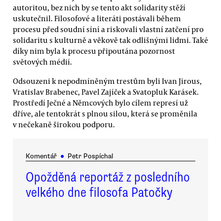
autoritou, bez nich by se tento akt solidarity stěží
uskutečnil. Filosofové a literáti postávali během
procesu před soudní síní a riskovali vlastní zatčení pro
solidaritu s kulturně a věkově tak odlišnými lidmi. Také
díky nim byla k procesu připoutána pozornost
světových médií.
Odsouzeni k nepodmíněným trestům byli Ivan Jirous,
Vratislav Brabenec, Pavel Zajíček a Svatopluk Karásek.
Prostředí Ječné a Němcových bylo cílem represí už
dříve, ale tentokrát s plnou silou, která se proměnila
v nečekaně širokou podporu.
Komentář
●
Petr Pospíchal
Opožděná reportáž z posledního
velkého dne filosofa Patočky