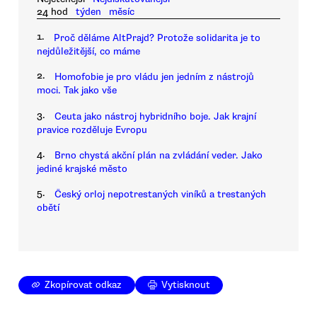
24 hod
týden
měsíc
1.
Proč děláme AltPrajd? Protože solidarita je to
nejdůležitější, co máme
2.
Homofobie je pro vládu jen jedním z nástrojů
moci. Tak jako vše
3.
Ceuta jako nástroj hybridního boje. Jak krajní
pravice rozděluje Evropu
4.
Brno chystá akční plán na zvládání veder. Jako
jediné krajské město
5.
Český orloj nepotrestaných viníků a trestaných
obětí
Zkopírovat odkaz
Vytisknout