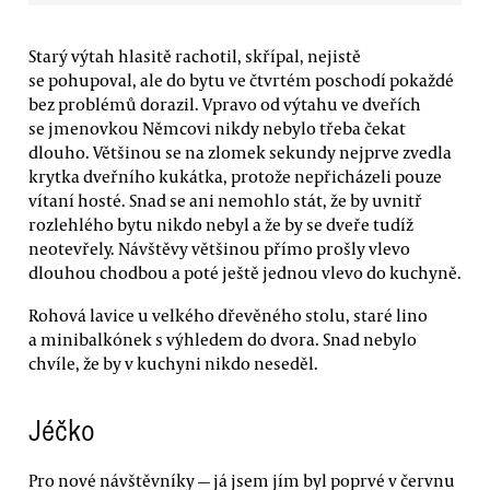
Starý výtah hlasitě rachotil, skřípal, nejistě
se pohupoval, ale do bytu ve čtvrtém poschodí pokaždé
bez problémů dorazil. Vpravo od výtahu ve dveřích
se jmenovkou Němcovi nikdy nebylo třeba čekat
dlouho. Většinou se na zlomek sekundy nejprve zvedla
krytka dveřního kukátka, protože nepřicházeli pouze
vítaní hosté. Snad se ani nemohlo stát, že by uvnitř
rozlehlého bytu nikdo nebyl a že by se dveře tudíž
neotevřely. Návštěvy většinou přímo prošly vlevo
dlouhou chodbou a poté ještě jednou vlevo do kuchyně.
Rohová lavice u velkého dřevěného stolu, staré lino
a minibalkónek s výhledem do dvora. Snad nebylo
chvíle, že by v kuchyni nikdo neseděl.
Jéčko
Pro nové návštěvníky — já jsem jím byl poprvé v červnu