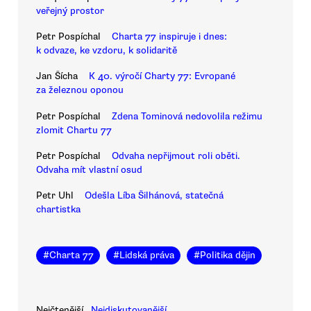
veřejný prostor
Petr Pospíchal
Charta 77 inspiruje i dnes:
k odvaze, ke vzdoru, k solidaritě
Jan Šícha
K 40. výročí Charty 77: Evropané
za železnou oponou
Petr Pospíchal
Zdena Tominová nedovolila režimu
zlomit Chartu 77
Petr Pospíchal
Odvaha nepřijmout roli oběti.
Odvaha mít vlastní osud
Petr Uhl
Odešla Líba Šilhánová, statečná
chartistka
#
Charta 77
#
Lidská práva
#
Politika dějin
Nejčtenější
Nejdiskutovanější