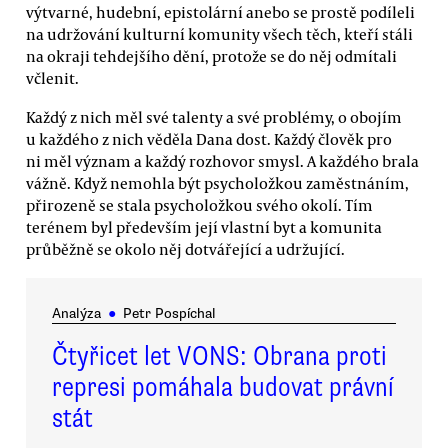
výtvarné, hudební, epistolární anebo se prostě podíleli
na udržování kulturní komunity všech těch, kteří stáli
na okraji tehdejšího dění, protože se do něj odmítali
včlenit.
Každý z nich měl své talenty a své problémy, o obojím
u každého z nich věděla Dana dost. Každý člověk pro
ni měl význam a každý rozhovor smysl. A každého brala
vážně. Když nemohla být psycholožkou zaměstnáním,
přirozeně se stala psycholožkou svého okolí. Tím
terénem byl především její vlastní byt a komunita
průběžně se okolo něj dotvářející a udržující.
Analýza
●
Petr Pospíchal
Čtyřicet let VONS: Obrana proti
represi pomáhala budovat právní
stát