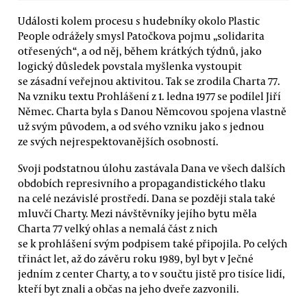
Události kolem procesu s hudebníky okolo Plastic
People odrážely smysl Patočkova pojmu „solidarita
otřesených“, a od něj, během krátkých týdnů, jako
logický důsledek povstala myšlenka vystoupit
se zásadní veřejnou aktivitou. Tak se zrodila Charta 77.
Na vzniku textu Prohlášení z 1. ledna 1977 se podílel Jiří
Němec. Charta byla s Danou Němcovou spojena vlastně
už svým původem, a od svého vzniku jako s jednou
ze svých nejrespektovanějších osobností.
Svoji podstatnou úlohu zastávala Dana ve všech dalších
obdobích represivního a propagandistického tlaku
na celé nezávislé prostředí. Dana se později stala také
mluvčí Charty. Mezi návštěvníky jejího bytu měla
Charta 77 velký ohlas a nemalá část z nich
se k prohlášení svým podpisem také připojila. Po celých
třináct let, až do závěru roku 1989, byl byt v Ječné
jedním z center Charty, a to v součtu jistě pro tisíce lidí,
kteří byt znali a občas na jeho dveře zazvonili.