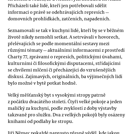
Přicházeli také lidé, kteří jen potřebovali sdělit
informaci o právě se odehrávajících represích —
domovních prohlídkách, zatčeních, napadeních.
Seznamovali se tak v kuchyni lidé, kteří by se v běžném
životě nikdy nemohli setkat. A setrvávali v hovorech,
přelévajících se podle momentální sestavy mezi
různými tématy — aktuálními informacemi z prostředí
Charty 77, zprávami o represích, politickými úvahami,
kulturními či filosofickými disputacemi, střídajícími
se chvílemi mlčení či přecházející do vzrušenějších
diskusí. Zajímavých, originálních, ba výjimečných lidí
bylo možné v bytě potkat hodně.
Velký měšťanský byt s vysokými stropy patrně
z počátku dvacátého století. Čtyři velké pokoje a jeden
maličký za kuchyní, podle zvyklostí z doby výstavby
takzvaně pro služku. Dva z velkých pokojů byly osázeny
knihami od podlahy ke stropu.
Jiří Němec pokaždé naprosto přesně věděl, kde jakou