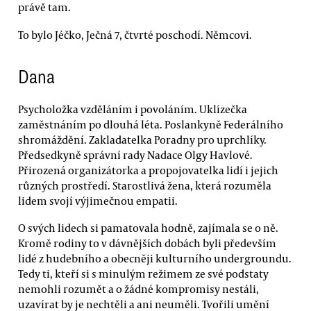
právě tam.
To bylo Jéčko, Ječná 7, čtvrté poschodí. Němcovi.
Dana
Psycholožka vzděláním i povoláním. Uklízečka
zaměstnáním po dlouhá léta. Poslankyně Federálního
shromáždění. Zakladatelka Poradny pro uprchlíky.
Předsedkyně správní rady Nadace Olgy Havlové.
Přirozená organizátorka a propojovatelka lidí i jejich
různých prostředí. Starostlivá žena, která rozuměla
lidem svojí výjimečnou empatii.
O svých lidech si pamatovala hodně, zajímala se o ně.
Kromě rodiny to v dávnějších dobách byli především
lidé z hudebního a obecněji kulturního undergroundu.
Tedy ti, kteří si s minulým režimem ze své podstaty
nemohli rozumět a o žádné kompromisy nestáli,
uzavírat by je nechtěli a ani neuměli. Tvořili umění