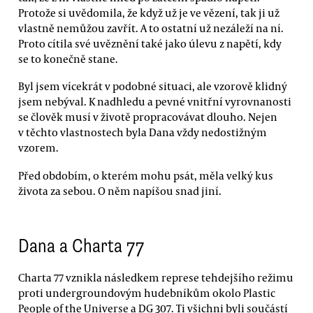
Protože si uvědomila, že když už je ve vězení, tak ji už
vlastně nemůžou zavřít. A to ostatní už nezáleží na ní.
Proto cítila své uvěznění také jako úlevu z napětí, kdy
se to konečně stane.
Byl jsem vícekrát v podobné situaci, ale vzorově klidný
jsem nebýval. K nadhledu a pevné vnitřní vyrovnanosti
se člověk musí v životě propracovávat dlouho. Nejen
v těchto vlastnostech byla Dana vždy nedostižným
vzorem.
Před obdobím, o kterém mohu psát, měla velký kus
života za sebou. O něm napíšou snad jiní.
Dana a Charta 77
Charta 77 vznikla následkem represe tehdejšího režimu
proti undergroundovým hudebníkům okolo Plastic
People of the Universe a DG 307. Ti všichni byli součástí