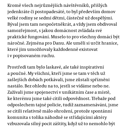
Kromě všech nejrůznějších návštěvníků, přišlých
jedenkráte či postopadesáté, to byl především domov
velké rodiny se sedmi dětmi, částečně už dospělými.
Býval jsem tam nespočetněkrát, a vždy jsem obdivoval
samozřejmost, s jakou domácnost zvládala své
praktické fungování. Muselo to pro všechny domácí být
náročné. Zejména pro Danu. Ale uměli si určit hranice,
které jim umožňovaly každodenně existovat
i v popisovaném ruchu.
Prostředí tam bylo laskavé, ale také inspirativní
a poučné. My všichni, kteří jsme se tam v těch už
zašlejších dobách potkávali, jsme zůstali spřízněni
nastálo. Bez ohledu na to, jestli se vídáme nebo ne.
Zažívali jsme spojenectví v unikátním čase a místě,
ke kterému jsme také cítili odpovědnost. Třebaže pod
odposlechem tajné policie, tudíž zaznamenáváni, jsme
se cítili relativně málo ohrožení, protože spontánní
komunita s tolika náhodně se střídajícími aktéry
vzbuzovala silný pocit záštity, když už to nemohlo být