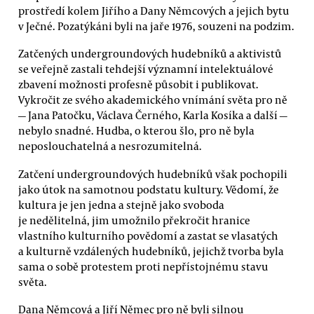
prostředí kolem Jiřího a Dany Němcových a jejich bytu
v Ječné. Pozatýkáni byli na jaře 1976, souzeni na podzim.
Zatčených undergroundových hudebníků a aktivistů
se veřejně zastali tehdejší významní intelektuálové
zbavení možnosti profesně působit i publikovat.
Vykročit ze svého akademického vnímání světa pro ně
— Jana Patočku, Václava Černého, Karla Kosíka a další —
nebylo snadné. Hudba, o kterou šlo, pro ně byla
neposlouchatelná a nesrozumitelná.
Zatčení undergroundových hudebníků však pochopili
jako útok na samotnou podstatu kultury. Vědomí, že
kultura je jen jedna a stejně jako svoboda
je nedělitelná, jim umožnilo překročit hranice
vlastního kulturního povědomí a zastat se vlasatých
a kulturně vzdálených hudebníků, jejichž tvorba byla
sama o sobě protestem proti nepřístojnému stavu
světa.
Dana Němcová a Jiří Němec pro ně byli silnou