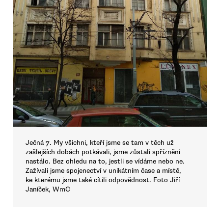
Ječná 7. My všichni, kteří jsme se tam v těch už
zašlejších dobách potkávali, jsme zůstali spřízněni
nastálo. Bez ohledu na to, jestli se vídáme nebo ne.
Zažívali jsme spojenectví v unikátním čase a místě,
ke kterému jsme také cítili odpovědnost. Foto Jiří
Janíček, WmC