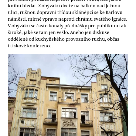
knihu hledat. Z obýváku dveře na balkón nad Ječnou
ulicí, rušnou dopravní třídou sklánějící se ke Karlovu
náměstí, mírně vpravo naproti chrámu svatého Ignáce.
V obýváku se často konaly přednášky pro publikum tak
široké, jaké se tam jen vešlo. Anebo jen diskuse
oddělené od kuchyňského provozního ruchu, občas
i tiskové konference.