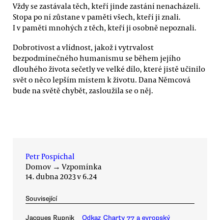
Vždy se zastávala těch, kteří jinde zastání nenacházeli.
Stopa po ní zůstane v paměti všech, kteří ji znali.
I v paměti mnohých z těch, kteří ji osobně nepoznali.
Dobrotivost a vlídnost, jakož i vytrvalost
bezpodmínečného humanismu se během jejího
dlouhého života sečetly ve velké dílo, které jistě učinilo
svět o něco lepším místem k životu. Dana Němcová
bude na světě chybět, zasloužila se o něj.
Petr Pospíchal
Domov
→
Vzpomínka
14. dubna 2023 v 6.24
Související
Jacques Rupnik
Odkaz Charty 77 a evropský