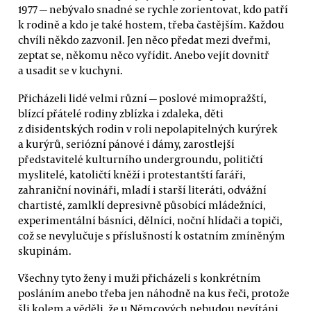
1977 — nebývalo snadné se rychle zorientovat, kdo patří
k rodině a kdo je také hostem, třeba častějším. Každou
chvíli někdo zazvonil. Jen něco předat mezi dveřmi,
zeptat se, někomu něco vyřídit. Anebo vejít dovnitř
a usadit se v kuchyni.
Přicházeli lidé velmi různí — poslové mimopražští,
blízcí přátelé rodiny zblízka i zdaleka, děti
z disidentských rodin v roli nepolapitelných kurýrek
a kurýrů, seriózní pánové i dámy, zarostlejší
představitelé kulturního undergroundu, političtí
myslitelé, katoličtí kněží i protestantští faráři,
zahraniční novináři, mladí i starší literáti, odvážní
chartisté, zamlklí depresivně působící mládežníci,
experimentální básníci, dělníci, noční hlídači a topiči,
což se nevylučuje s příslušností k ostatním zmíněným
skupinám.
Všechny tyto ženy i muži přicházeli s konkrétním
posláním anebo třeba jen náhodně na kus řeči, protože
šli kolem a věděli, že u Němcových nebudou nevítáni.