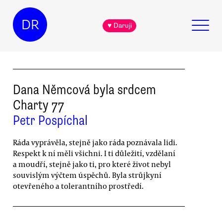
DR
♥ Daruji
Dana Němcová byla srdcem
Charty 77
Petr Pospíchal
Ráda vyprávěla, stejně jako ráda poznávala lidi.
Respekt k ní měli všichni. I ti důležití, vzdělaní
a moudří, stejně jako ti, pro které život nebyl
souvislým výčtem úspěchů. Byla strůjkyní
otevřeného a tolerantního prostředí.