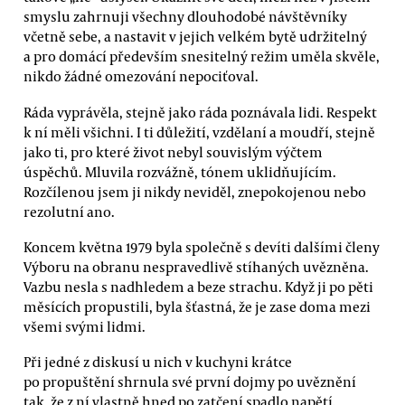
smyslu zahrnuji všechny dlouhodobé návštěvníky
včetně sebe, a nastavit v jejich velkém bytě udržitelný
a pro domácí především snesitelný režim uměla skvěle,
nikdo žádné omezování nepociťoval.
Ráda vyprávěla, stejně jako ráda poznávala lidi. Respekt
k ní měli všichni. I ti důležití, vzdělaní a moudří, stejně
jako ti, pro které život nebyl souvislým výčtem
úspěchů. Mluvila rozvážně, tónem uklidňujícím.
Rozčílenou jsem ji nikdy neviděl, znepokojenou nebo
rezolutní ano.
Koncem května 1979 byla společně s devíti dalšími členy
Výboru na obranu nespravedlivě stíhaných uvězněna.
Vazbu nesla s nadhledem a beze strachu. Když ji po pěti
měsících propustili, byla šťastná, že je zase doma mezi
všemi svými lidmi.
Při jedné z diskusí u nich v kuchyni krátce
po propuštění shrnula své první dojmy po uvěznění
tak, že z ní vlastně hned po zatčení spadlo napětí.