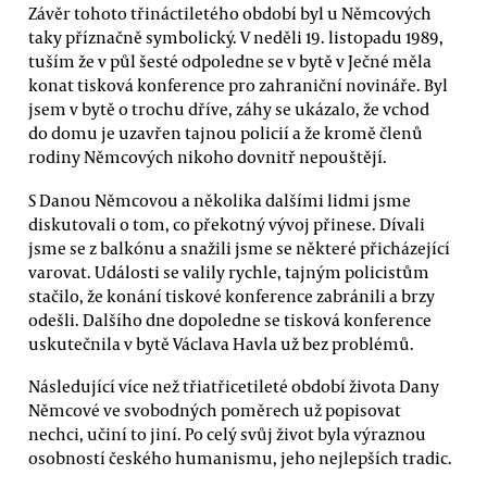
Závěr tohoto třináctiletého období byl u Němcových
taky příznačně symbolický. V neděli 19. listopadu 1989,
tuším že v půl šesté odpoledne se v bytě v Ječné měla
konat tisková konference pro zahraniční novináře. Byl
jsem v bytě o trochu dříve, záhy se ukázalo, že vchod
do domu je uzavřen tajnou policií a že kromě členů
rodiny Němcových nikoho dovnitř nepouštějí.
S Danou Němcovou a několika dalšími lidmi jsme
diskutovali o tom, co překotný vývoj přinese. Dívali
jsme se z balkónu a snažili jsme se některé přicházející
varovat. Události se valily rychle, tajným policistům
stačilo, že konání tiskové konference zabránili a brzy
odešli. Dalšího dne dopoledne se tisková konference
uskutečnila v bytě Václava Havla už bez problémů.
Následující více než třiatřicetileté období života Dany
Němcové ve svobodných poměrech už popisovat
nechci, učiní to jiní. Po celý svůj život byla výraznou
osobností českého humanismu, jeho nejlepších tradic.