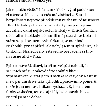
samozřejmostí a velkoryse.
Jak to můžu vědět? I já mám s Medkovými podobnou
zkušenost. Na podzim 1980 mě zločinci ze Státní
bezpečnosti nejprve při výslechu ve zhasnuté místnosti
ztloukli, bylo jich na mě pět, o tři týdny později mě
zavezli na okraj nějaké odlehlé skály v jižních Čechách,
odebrali mi doklady a donutili mě postavit se k okraji
srázu s opakovanými vyhrůžkami, že mě shodí.
Neshodili, prý až příště, ale nebyl jsem si úplně jist, jak
to skončí. Následovalo ještě jedno přepadení za tmy
na rušné ulici v Praze.
Byli to právě Medkovi, kteří mi vzápětí nabídli, že
se u nich můžu z takové série ataků v klidu
vzpamatovat. Zůstal jsem u nich asi dva týdny. Naštěstí
mě o pár dní dříve také vyhodili z pracovního poměru,
takže jsem nemusel nikam vycházet. Byl jsem těmi
útoky zaskočen, ten okraj skály byl opravdu blízko.
Necítil jsem se dobře.