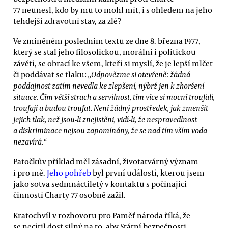
77 neunesl, kdo by mu to mohl mít, i s ohledem na jeho
tehdejší zdravotní stav, za zlé?
Ve zmíněném posledním textu ze dne 8. března 1977,
který se stal jeho filosofickou, morální i politickou
závětí, se obrací ke všem, kteří si myslí, že je lepší mlčet
či poddávat se tlaku:
„Odpovězme si otevřeně: žádná
poddajnost zatím nevedla ke zlepšení, nýbrž jen k zhoršení
situace. Čím větší strach a servilnost, tím více si mocní troufali,
troufají a budou troufat. Není žádný prostředek, jak zmenšit
jejich tlak, než jsou-li znejistěni, vidí-li, že nespravedlnost
a diskriminace nejsou zapomínány, že se nad tím vším voda
nezavírá.“
Patočkův příklad měl zásadní, životatvárný význam
i pro mě.
Jeho pohřeb
byl první událostí, kterou jsem
jako sotva sedmnáctiletý v kontaktu s počínající
činností Charty 77 osobně zažil.
Kratochvíl v rozhovoru pro Paměť národa říká, že
se necítil dost silný na to, aby Státní bezpečnosti