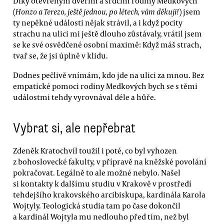
Díky otevřeným dveřím a srdcím rodiny Medkových
(
Honzo a Terezo, ještě jednou, po létech, vám děkuji!
) jsem
ty nepěkné události nějak strávil, a i když pocity
strachu na ulici mi ještě dlouho zůstávaly, vrátil jsem
se ke své osvědčené osobní maximě: Když máš strach,
tvař se, že jsi úplně v klidu.
Dodnes pečlivě vnímám, kdo jde na ulici za mnou. Bez
empatické pomoci rodiny Medkových bych se s těmi
událostmi tehdy vyrovnával déle a hůře.
Vybrat si, ale nepřebrat
Zdeněk Kratochvíl toužil i poté, co byl vyhozen
z bohoslovecké fakulty, v přípravě na kněžské povolání
pokračovat. Legálně to ale možné nebylo. Našel
si kontakty k dalšímu studiu v Krakově v prostředí
tehdejšího krakovského arcibiskupa, kardinála Karola
Wojtyly. Teologická studia tam po čase dokončil
a kardinál Wojtyla mu nedlouho před tím, než byl