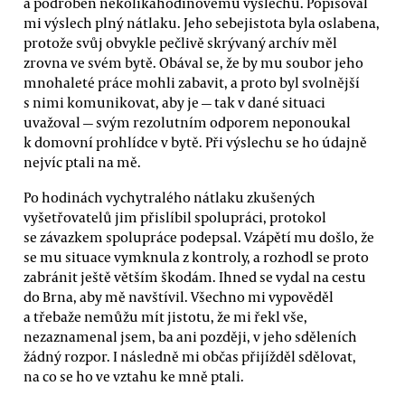
a podroben několikahodinovému výslechu. Popisoval
mi výslech plný nátlaku. Jeho sebejistota byla oslabena,
protože svůj obvykle pečlivě skrývaný archív měl
zrovna ve svém bytě. Obával se, že by mu soubor jeho
mnohaleté práce mohli zabavit, a proto byl svolnější
s nimi komunikovat, aby je — tak v dané situaci
uvažoval — svým rezolutním odporem neponoukal
k domovní prohlídce v bytě. Při výslechu se ho údajně
nejvíc ptali na mě.
Po hodinách vychytralého nátlaku zkušených
vyšetřovatelů jim přislíbil spolupráci, protokol
se závazkem spolupráce podepsal. Vzápětí mu došlo, že
se mu situace vymknula z kontroly, a rozhodl se proto
zabránit ještě větším škodám. Ihned se vydal na cestu
do Brna, aby mě navštívil. Všechno mi vypověděl
a třebaže nemůžu mít jistotu, že mi řekl vše,
nezaznamenal jsem, ba ani později, v jeho sděleních
žádný rozpor. I následně mi občas přijížděl sdělovat,
na co se ho ve vztahu ke mně ptali.