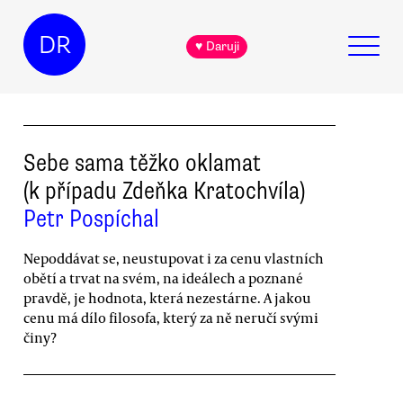
DR
♥ Daruji
Sebe sama těžko oklamat
(k případu Zdeňka Kratochvíla)
Petr Pospíchal
Nepoddávat se, neustupovat i za cenu vlastních
obětí a trvat na svém, na ideálech a poznané
pravdě, je hodnota, která nezestárne. A jakou
cenu má dílo filosofa, který za ně neručí svými
činy?