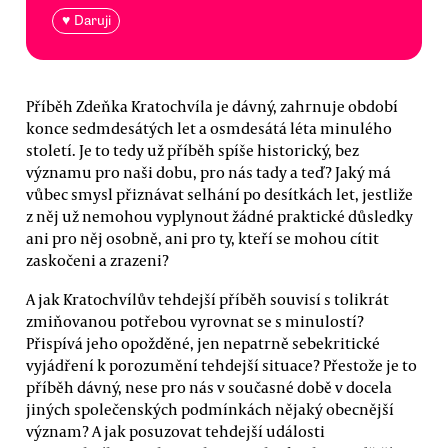
♥ Daruji
Příběh Zdeňka Kratochvíla je dávný, zahrnuje období
konce sedmdesátých let a osmdesátá léta minulého
století. Je to tedy už příběh spíše historický, bez
významu pro naši dobu, pro nás tady a teď? Jaký má
vůbec smysl přiznávat selhání po desítkách let, jestliže
z něj už nemohou vyplynout žádné praktické důsledky
ani pro něj osobně, ani pro ty, kteří se mohou cítit
zaskočeni a zrazeni?
A jak Kratochvílův tehdejší příběh souvisí s tolikrát
zmiňovanou potřebou vyrovnat se s minulostí?
Přispívá jeho opožděné, jen nepatrně sebekritické
vyjádření k porozumění tehdejší situace? Přestože je to
příběh dávný, nese pro nás v současné době v docela
jiných společenských podmínkách nějaký obecnější
význam? A jak posuzovat tehdejší události