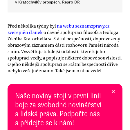
v Kratochvílův prospěch. Repro DR
Před několika týdny byl
na webu seznamzpravy.cz
zveřejněn článek
o dávné spolupráci filosofa a teologa
Zdeňka Kratochvíla se Státní bezpečností, doprovozený
obrazovým záznamem části rozhovoru Paměti národa
s ním. Vysvětluje tehdejší události, které k jeho
spolupráci vedly, a popisuje některé dobové souvislosti.
O jeho někdejší spolupráci se Státní bezpečností dříve
nebylo veřejně známo. Také jsem o ní nevěděl.
×
Naše noviny stojí v první linii
boje za svobodné novinářství
a lidská práva. Podpořte nás
a přidejte se k nám!