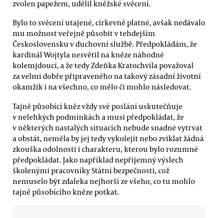
zvolen papežem, udělil kněžské svěcení.
Bylo to svěcení utajené, církevně platné, avšak nedávalo
mu možnost veřejně působit v tehdejším
Československu v duchovní službě. Předpokládám, že
kardinál Wojtyla nesvětil na kněze náhodné
kolemjdoucí, a že tedy Zdeňka Kratochvíla považoval
za velmi dobře připraveného na takový zásadní životní
okamžik i na všechno, co mělo či mohlo následovat.
Tajně působící kněz vždy své poslání uskutečňuje
v nelehkých podmínkách a musí předpokládat, že
v některých nastalých situacích nebude snadné vytrvat
a obstát, neměla by jej tedy vykolejit nebo zviklat žádná
zkouška odolnosti i charakteru, kterou bylo rozumné
předpokládat. Jako například nepříjemný výslech
školenými pracovníky Státní bezpečnosti, což
nemuselo být zdaleka nejhorší ze všeho, co tu mohlo
tajně působícího kněze potkat.