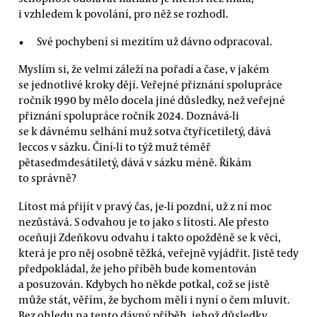
i vzhledem k povolání, pro něž se rozhodl.
Své pochybení si mezitím už dávno odpracoval.
Myslím si, že velmi záleží na pořadí a čase, v jakém
se jednotlivé kroky dějí. Veřejné přiznání spolupráce
ročník 1990 by mělo docela jiné důsledky, než veřejné
přiznání spolupráce ročník 2024. Doznává-li
se k dávnému selhání muž sotva čtyřicetiletý, dává
leccos v sázku. Činí-li to týž muž téměř
pětasedmdesátiletý, dává v sázku méně. Říkám
to správně?
Lítost má přijít v pravý čas, je-li pozdní, už z ní moc
nezůstává. S odvahou je to jako s lítostí. Ale přesto
oceňuji Zdeňkovu odvahu i takto opožděně se k věci,
která je pro něj osobně těžká, veřejně vyjádřit. Jistě tedy
předpokládal, že jeho příběh bude komentován
a posuzován. Kdybych ho někde potkal, což se jistě
může stát, věřím, že bychom měli i nyní o čem mluvit.
Bez ohledu na tento dávný příběh, jehož důsledky