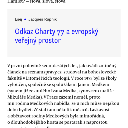
Hamlet? — slova, slova, slova.
Esej
●
Jacques Rupnik
Odkaz Charty 77 a evropský
veřejný prostor
V první polovině sedmdesátých let, jak uvádí zmíněný
článek na seznamzpravy.cz, studoval na bohoslovecké
fakultě v Litoměřicích teologii. V roce 1975 byl ze školy
vyloučen, společně se spolužákem Janem Medkem
(synem již zesnulého Ivana Medka, synovcem malíře
Mikuláše Medka). V Praze zázemí neměl, proto
mu rodina Medkových nabídla, že u nich může nějakou
dobu bydlet. Zůstal tam několik měsíců. Laskavost
a obětavost rodiny Medkových byla mimořádná,
o dlouhodobějšího hosta se postarali s naprostou