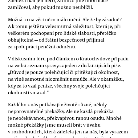
Zdeněk říkal jen něco, zatímco jiné informace
zamlčoval, aby pokud možno neublížil.
Možná to na věci něco málo mění. Ale že by zásadně?
A k tomu ještě ta velesmutná záležitost, která je, při
veškerém pochopení pro lidské slabosti, přetěžko
obhajitelná — od Státní bezpečnosti přijímal
za spolupráci peněžní odměnu.
V diskusním fóru pod článkem o Kratochvílově případu
na webu seznamzpravy.cz jeden z diskutujících píše:
„Důvod je pouze polehčující či přitěžující okolnost,
na vině samotné nic změnit nemůže. Ale v okamžiku,
kdy za to vzal peníze, všechny svoje polehčující
okolnosti smazal.“
Každého z nás potkávají v životě různé, někdy
neporovnatelné překážky. Ale ne každá překážka
je neočekávanou, překvapivou ranou osudu. Mnohé
možné překážky jsme museli brát v úvahu
v rozhodnutích, která záležela jen na nás, byla výrazem