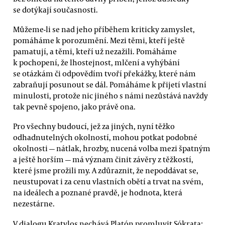
se dotýkají současnosti.
Můžeme-li se nad jeho příběhem kriticky zamyslet,
pomáháme k porozumění. Mezi těmi, kteří ještě
pamatují, a těmi, kteří už nezažili. Pomáháme
k pochopení, že lhostejnost, mlčení a vyhýbání
se otázkám či odpovědím tvoří překážky, které nám
zabraňují posunout se dál. Pomáháme k přijetí vlastní
minulosti, protože nic jiného s námi nezůstává navždy
tak pevně spojeno, jako právě ona.
Pro všechny budoucí, jež za jiných, nyní těžko
odhadnutelných okolností, mohou potkat podobné
okolnosti — nátlak, hrozby, nucená volba mezi špatným
a ještě horším — má význam činit závěry z těžkostí,
které jsme prožili my. A zdůraznit, že nepoddávat se,
neustupovat i za cenu vlastních obětí a trvat na svém,
na ideálech a poznané pravdě, je hodnota, která
nezestárne.
V dialogu Kratylos nechává Platón promluvit Sókrata: