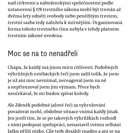
nad církvemi a náboženskými společnostmi podle
ustanovení § 178 trestního zákona mohl být trestán až
dvěma lety odnětí svobody nebo peněžitým trestem,
trestní sazba tedy náležela k mírnějším. Organizovaná
forma tohoto trestného činu nebyla v tehdy platném
trestním zákoně uvedena.
Moc se na to nenadřeli
Chápu, že každý má jinou míru citlivosti. Podobných
výhrůžných estébáckých řečí jsem zažil tolik, že jsem
je už ani moc nevnímal, nereagoval jsem na ně
a nepřisuzoval jsem jim význam. Přece bych
neočekával, že mi budou zpívat koledy.
Ale Zdeněk podobné jalové řeči za vyhrožování
považovat mohl, obdobné situace vnímá každý jinak.
Jen jestli tím, že se po takových výhrůžkách rozhodl
s nimi podepsat spolupráci, nenastavil svému selhání
laťku příliš nízko. Cíle tedy dosáhli snadno a ani se na