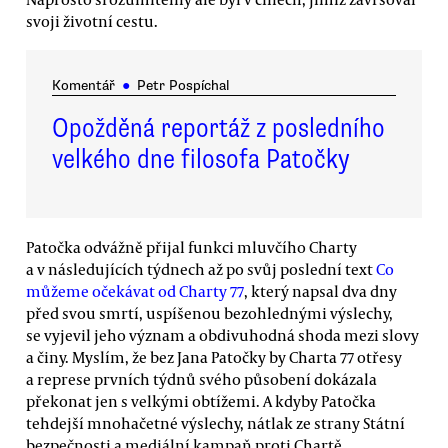
svoji životní cestu.
Komentář
●
Petr Pospíchal
Opožděná reportáž z posledního
velkého dne filosofa Patočky
Patočka odvážně přijal funkci mluvčího Charty
a v následujících týdnech až po svůj poslední text
Co
můžeme očekávat od Charty 77
, který napsal dva dny
před svou smrtí, uspíšenou bezohlednými výslechy,
se vyjevil jeho význam a obdivuhodná shoda mezi slovy
a činy. Myslím, že bez Jana Patočky by Charta 77 otřesy
a represe prvních týdnů svého působení dokázala
překonat jen s velkými obtížemi. A kdyby Patočka
tehdejší mnohačetné výslechy, nátlak ze strany Státní
bezpečnosti a mediální kampaň proti Chartě