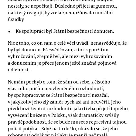
nestaly, se nepočítají. Důsledné přijetí argumentu,
na který reaguji, by zcela znemožňovalo morální
úsudky.
Ke spolupráci byl Státní bezpečností donucen.
Nic z toho, co on sám o celé věci uvádí, nenasvědčuje, že
by byl donucen. Přesvědčován, a to i s použitím
vyhrožování, zřejmě byl, ale mezi vyhrožováním
a donucením je přece jenom ještě značná pojmová
odlehlost.
Nemám pochyb o tom, že sám od sebe, z čistého
vlastního, ničím neovlivněného rozhodnutí,
by spolupracovat se Státní bezpečností nezačal,
v jakýkoliv jeho zlý záměr bych asi ani neuvěřil. Jeho
předchozí životní rozhodnutí, jako třeba přijetí tajného
vysvěcení knězem v Polsku, však dramaticky zvýšily
pravděpodobnost, že se bude muset s represivní tajnou
policií potýkat. Když na to došlo, ukázalo se, že jeho
schopnost odolávat nátlaku je menší než malá,