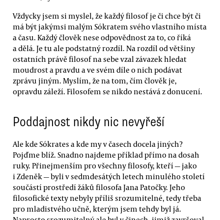
Vždycky jsem si myslel, že každý filosof je či chce být či
má být jakýmsi malým Sókratem svého vlastního místa
a času. Každý člověk nese odpovědnost za to, co říká
a dělá. Je tu ale podstatný rozdíl. Na rozdíl od většiny
ostatních právě filosof na sebe vzal závazek hledat
moudrost a pravdu a ve svém díle o nich podávat
zprávu jiným. Myslím, že na tom, čím člověk je,
opravdu záleží. Filosofem se nikdo nestává z donucení.
Poddajnost nikdy nic nevyřeší
Ale kde Sókrates a kde my v časech docela jiných?
Pojďme blíž. Snadno najdeme příklad přímo na dosah
ruky. Přinejmenším pro všechny filosofy, kteří — jako
i Zdeněk — byli v sedmdesátých letech minulého století
součástí prostředí žáků filosofa Jana Patočky. Jeho
filosofické texty nebyly příliš srozumitelné, tedy třeba
pro mladistvého učně, kterým jsem tehdy byl já.
Naprosto srozumitelný ale byl v činech, jimiž završoval