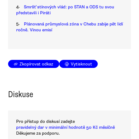
4.
Smršť stínových vlád: po STAN a ODS tu svou
představili i Piráti
5.
Plánovaná průmyslová zóna v Chebu zabije pět lidí
ročně. Vinou emisí
Zkopírovat odkaz
Vytisknout
Diskuse
Pro přístup do diskusí zadejte
pravidelný dar v minimální hodnotě 50 Kč měsíčně
Děkujeme za podporu.