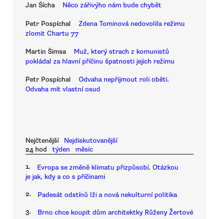
Jan Šícha
Něco zářivýho nám bude chybět
Petr Pospíchal
Zdena Tominová nedovolila režimu
zlomit Chartu 77
Martin Šimsa
Muž, který strach z komunistů
pokládal za hlavní příčinu špatnosti jejich režimu
Petr Pospíchal
Odvaha nepřijmout roli oběti.
Odvaha mít vlastní osud
Nejčtenější
Nejdiskutovanější
24 hod
týden
měsíc
1.
Evropa se změně klimatu přizpůsobí. Otázkou
je jak, kdy a co s příčinami
2.
Padesát odstínů lži a nová nekulturní politika
3.
Brno chce koupit dům architektky Růženy Žertové