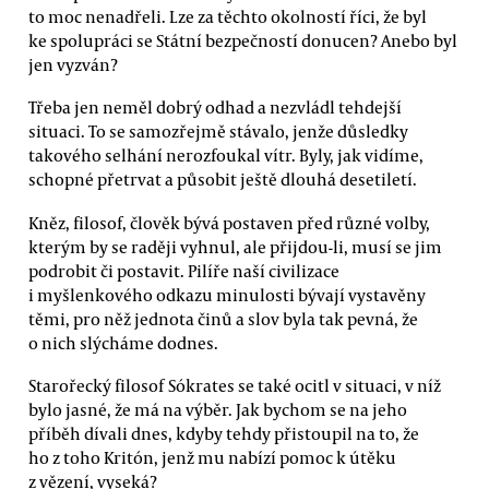
to moc nenadřeli. Lze za těchto okolností říci, že byl
ke spolupráci se Státní bezpečností donucen? Anebo byl
jen vyzván?
Třeba jen neměl dobrý odhad a nezvládl tehdejší
situaci. To se samozřejmě stávalo, jenže důsledky
takového selhání nerozfoukal vítr. Byly, jak vidíme,
schopné přetrvat a působit ještě dlouhá desetiletí.
Kněz, filosof, člověk bývá postaven před různé volby,
kterým by se raději vyhnul, ale přijdou-li, musí se jim
podrobit či postavit. Pilíře naší civilizace
i myšlenkového odkazu minulosti bývají vystavěny
těmi, pro něž jednota činů a slov byla tak pevná, že
o nich slýcháme dodnes.
Starořecký filosof Sókrates se také ocitl v situaci, v níž
bylo jasné, že má na výběr. Jak bychom se na jeho
příběh dívali dnes, kdyby tehdy přistoupil na to, že
ho z toho Kritón, jenž mu nabízí pomoc k útěku
z vězení, vyseká?