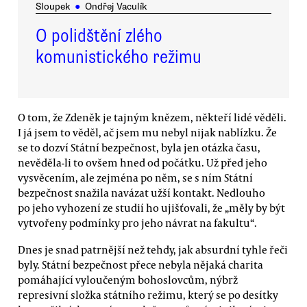
Sloupek
●
Ondřej Vaculík
O polidštění zlého
komunistického režimu
O tom, že Zdeněk je tajným knězem, někteří lidé věděli.
I já jsem to věděl, ač jsem mu nebyl nijak nablízku. Že
se to dozví Státní bezpečnost, byla jen otázka času,
nevěděla-li to ovšem hned od počátku. Už před jeho
vysvěcením, ale zejména po něm, se s ním Státní
bezpečnost snažila navázat užší kontakt. Nedlouho
po jeho vyhození ze studií ho ujišťovali, že „měly by být
vytvořeny podmínky pro jeho návrat na fakultu“.
Dnes je snad patrnější než tehdy, jak absurdní tyhle řeči
byly. Státní bezpečnost přece nebyla nějaká charita
pomáhající vyloučeným bohoslovcům, nýbrž
represivní složka státního režimu, který se po desítky