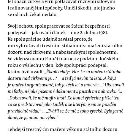
let snažil církve a víru potlačovat různými silovými
i rafinovanějšími způsoby. Uměli škodit, nic jiného
se od nich čekat nedalo.
Svoji ochotu spolupracovat se Státní bezpečností
podepsal — jak uvádí článek — dne 2. dubna 1981.
Ke spolupráci se údajně zavázal proto, že
mu vyhrožovali trestním stíháním za maření státního
dozoru nad církvemi a náboženskými společnostmi.
Ve videozáznamu Paměti národa z podzimu loňského
roku o výslechu v den, kdy spolupráci podepsal,
Kratochvíl uvádí:
„Říkali tehdy: ‚Víte, že za maření státního
dozoru nad církvemi je…‘ — a teď já nevím ta léta. ‚A když
je maření organizované, tak je těch let o moc víc…‘ Ukazovali
mi fotky, nějaké písemné dokumenty, pustili mi nahrávku,“...
„Dokazovali, že mě mají v hrsti. Ke konci výslechu přišel ten,
co se představoval jako Luděk a se kterým jsem se později
pravidelně vídal,“ .... „Tvářil se, že mě z toho vyseká. Bylo jasně
dané, že já mám na výběr.“
Tehdejší trestný čin maření výkonu státního dozoru