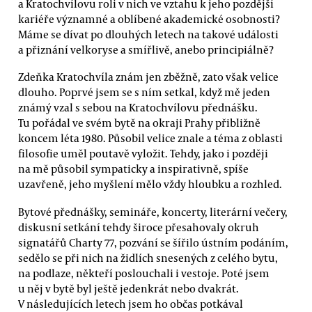
a Kratochvílovu roli v nich ve vztahu k jeho pozdější
kariéře významné a oblíbené akademické osobnosti?
Máme se dívat po dlouhých letech na takové události
a přiznání velkoryse a smířlivě, anebo principiálně?
Zdeňka Kratochvíla znám jen zběžně, zato však velice
dlouho. Poprvé jsem se s ním setkal, když mě jeden
známý vzal s sebou na Kratochvílovu přednášku.
Tu pořádal ve svém bytě na okraji Prahy přibližně
koncem léta 1980. Působil velice znale a téma z oblasti
filosofie uměl poutavě vyložit. Tehdy, jako i později
na mě působil sympaticky a inspirativně, spíše
uzavřeně, jeho myšlení mělo vždy hloubku a rozhled.
Bytové přednášky, semináře, koncerty, literární večery,
diskusní setkání tehdy široce přesahovaly okruh
signatářů Charty 77, pozvání se šířilo ústním podáním,
sedělo se při nich na židlích snesených z celého bytu,
na podlaze, někteří poslouchali i vestoje. Poté jsem
u něj v bytě byl ještě jedenkrát nebo dvakrát.
V následujících letech jsem ho občas potkával