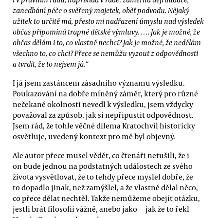
zanedbání péče o svěřený majetek, oběť podvodu. Nějaký
užitek to určitě má, přesto mi nadřazení úmyslu nad výsledek
občas připomíná trapné dětské výmluvy. …. Jak je možné, že
občas dělám i to, co vlastně nechci? Jak je možné, že nedělám
všechno to, co chci? Přece se nemůžu vyzout z odpovědnosti
a tvrdit, že to nejsem já.“
I já jsem zastáncem zásadního významu výsledku.
Poukazování na dobře míněný záměr, který pro různé
nečekané okolnosti nevedl k výsledku, jsem vždycky
považoval za způsob, jak si nepřipustit odpovědnost.
Jsem rád, že tohle věčné dilema Kratochvíl historicky
osvětluje, uvedený kontext pro mě byl objevný.
Ale autor přece musel vědět, co čtenáři netušili, že i
on bude jednou na podstatných událostech ze svého
života vysvětlovat, že to tehdy přece myslel dobře, že
to dopadlo jinak, než zamýšlel, a že vlastně dělal něco,
co přece dělat nechtěl. Takže nemůžeme obejít otázku,
jestli brát filosofii vážně, anebo jako — jak že to řekl