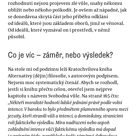
rozhodnutí nejsou projevem zlé vůle, snahy někomu
ublížit nebo někoho poškodit. Je ovšem až nápadné, jak
se donedávna skrytá část jeho příběhu odklání
od ideálů, které jsou základem oborů, jimž se věnoval.
Od ideálů, které vyznával on i prostředí, v němž
působil.
Co je víc — záměr, nebo výsledek?
Na stole mi od podzimu leží Kratochvílova kniha
Alternativy (dějin) filosofie, s autorovým podpisem.
Nejsem moc systematický čtenář. Abych se rozhodl,
jestli si knihu přečtu celou, otevřel jsem nejprve
kapitolu s názvem Svobodná vůle. Na straně 165 čtu:
„Někteří moralisté hodnotí lidské jednání právě podle volní
intence. V baroku to bylo předmětem plamenného sporu mezi
jezuity, kteří stranili vůli a intenci, a dominikány, stranícími
roli faktického výsledku. Míra nadřazení nebo aspoň
zohlednění intence vůči faktickému výsledku má dopad
i v právním řádu, například v řadě: záměrná defraudace,