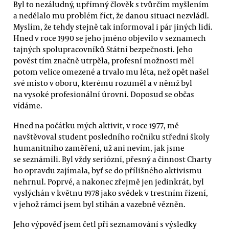
Byl to nezáludný, upřímný člověk s tvůrčím myšlením
a nedělalo mu problém říct, že danou situaci nezvládl.
Myslím, že tehdy stejně tak informoval i pár jiných lidí.
Hned v roce 1990 se jeho jméno objevilo v seznamech
tajných spolupracovníků Státní bezpečnosti. Jeho
pověst tím značně utrpěla, profesní možnosti měl
potom velice omezené a trvalo mu léta, než opět našel
své místo v oboru, kterému rozuměl a v němž byl
na vysoké profesionální úrovni. Doposud se občas
vídáme.
Hned na počátku mých aktivit, v roce 1977, mě
navštěvoval student posledního ročníku střední školy
humanitního zaměření, už ani nevím, jak jsme
se seznámili. Byl vždy seriózní, přesný a činnost Charty
ho opravdu zajímala, byť se do přílišného aktivismu
nehrnul. Poprvé, a nakonec zřejmě jen jedinkrát, byl
vyslýchán v květnu 1978 jako svědek v trestním řízení,
v jehož rámci jsem byl stíhán a vazebně vězněn.
Jeho výpověď jsem četl při seznamování s výsledky