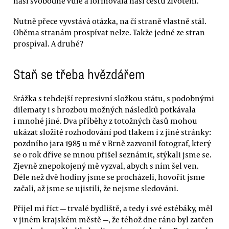
naší svobodné vůle a formovala naši cestu životem.
Nutně přece vyvstává otázka, na čí straně vlastně stál.
Oběma stranám prospívat nelze. Takže jedné ze stran
prospíval. A druhé?
Staň se třeba hvězdářem
Srážka s tehdejší represivní složkou státu, s podobnými
dilematy i s hrozbou možných následků potkávala
i mnohé jiné. Dva příběhy z totožných časů mohou
ukázat složité rozhodování pod tlakem i z jiné stránky:
pozdního jara 1985 u mě v Brně zazvonil fotograf, který
se o rok dříve se mnou přišel seznámit, stýkali jsme se.
Zjevně znepokojený mě vyzval, abych s ním šel ven.
Déle než dvě hodiny jsme se procházeli, hovořit jsme
začali, až jsme se ujistili, že nejsme sledováni.
Přijel mi říct — trvalé bydliště, a tedy i své estébáky, měl
v jiném krajském městě —, že téhož dne ráno byl zatčen