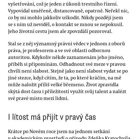
vyšetřování, což je jeden z úkonů trestního řízení.
Vypovídal uměřeně, distancovaně, opatrně. Neřekl nic,
co by mi mohlo jakkoliv uškodit. Nikdy později jsem
se s ním už neviděl, o kontakt se mnou se nepokusil.
Jeho životní cestu jsem ale zpovzdálí pozoroval.
Stal se z něj významný právní vědec v jednom z oborů
práva, je profesorem a ve své oblasti odbornou
autoritou. Kdykoliv někde zaznamenám jeho jméno,
příběh si připomínám. Odhadnout své meze v pravou
chvíli není slabost. Stejně jako není slabost vydat se po
jiné stezce, když cítím, že ta, po které kráčím, na mě
může naložit příliš velké břemeno. Život zpravidla
skýtá dost času i příležitostí využít svůj talent a nalézt
své pravé místo mezi lidmi.
I lítost má přijít v pravý čas
Krátce po Novém roce jsem na jednom setkání
v akademickém prostředí o případu Zdeňka Kratochvíla