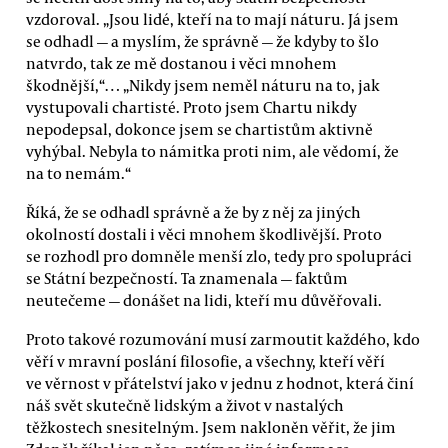
vzdoroval. „Jsou lidé, kteří na to mají náturu. Já jsem
se odhadl — a myslím, že správně — že kdyby to šlo
natvrdo, tak ze mě dostanou i věci mnohem
škodnější,“… „Nikdy jsem neměl náturu na to, jak
vystupovali chartisté. Proto jsem Chartu nikdy
nepodepsal, dokonce jsem se chartistům aktivně
vyhýbal. Nebyla to námitka proti nim, ale vědomí, že
na to nemám.“
Říká, že se odhadl správně a že by z něj za jiných
okolností dostali i věci mnohem škodlivější. Proto
se rozhodl pro domněle menší zlo, tedy pro spolupráci
se Státní bezpečností. Ta znamenala — faktům
neutečeme — donášet na lidi, kteří mu důvěřovali.
Proto takové rozumování musí zarmoutit každého, kdo
věří v mravní poslání filosofie, a všechny, kteří věří
ve věrnost v přátelství jako v jednu z hodnot, která činí
náš svět skutečně lidským a život v nastalých
těžkostech snesitelným. Jsem nakloněn věřit, že jim