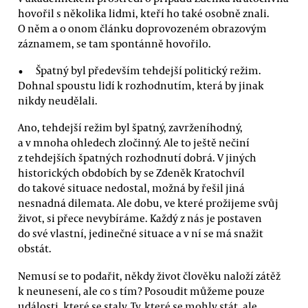
hovořil s několika lidmi, kteří ho také osobně znali.
O něm a o onom článku doprovozeném obrazovým
záznamem, se tam spontánně hovořilo.
Špatný byl především tehdejší politický režim.
Dohnal spoustu lidí k rozhodnutím, která by jinak
nikdy neudělali.
Ano, tehdejší režim byl špatný, zavrženíhodný,
a v mnoha ohledech zločinný. Ale to ještě nečiní
z tehdejších špatných rozhodnutí dobrá. V jiných
historických obdobích by se Zdeněk Kratochvíl
do takové situace nedostal, možná by řešil jiná
nesnadná dilemata. Ale dobu, ve které prožijeme svůj
život, si přece nevybíráme. Každý z nás je postaven
do své vlastní, jedinečné situace a v ní se má snažit
obstát.
Nemusí se to podařit, někdy život člověku naloží zátěž
k neunesení, ale co s tím? Posoudit můžeme pouze
události, které se staly. Ty, které se mohly stát, ale