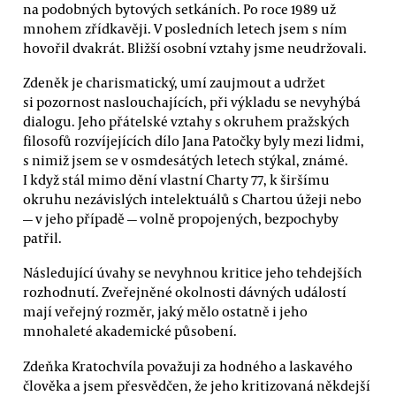
na podobných bytových setkáních. Po roce 1989 už
mnohem zřídkavěji. V posledních letech jsem s ním
hovořil dvakrát. Bližší osobní vztahy jsme neudržovali.
Zdeněk je charismatický, umí zaujmout a udržet
si pozornost naslouchajících, při výkladu se nevyhýbá
dialogu. Jeho přátelské vztahy s okruhem pražských
filosofů rozvíjejících dílo Jana Patočky byly mezi lidmi,
s nimiž jsem se v osmdesátých letech stýkal, známé.
I když stál mimo dění vlastní Charty 77, k širšímu
okruhu nezávislých intelektuálů s Chartou úžeji nebo
— v jeho případě — volně propojených, bezpochyby
patřil.
Následující úvahy se nevyhnou kritice jeho tehdejších
rozhodnutí. Zveřejněné okolnosti dávných událostí
mají veřejný rozměr, jaký mělo ostatně i jeho
mnohaleté akademické působení.
Zdeňka Kratochvíla považuji za hodného a laskavého
člověka a jsem přesvědčen, že jeho kritizovaná někdejší