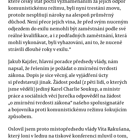
které český stát poctil vyznamenáním za jejich odpor
komunistickému režimu, byli nyní trestáni znovu,
protože nesplňují nároky na alespoň průměrný
důchod. Není přece jejich vina, že před svým nuceným
odjezdem do exilu nemohli být zaměstnáni podle své
reálné kvalifikace, a i z podřadných zaměstnání, která
mohli vykonávat, byli vyhazováni, ani to, že nuceně
strávili dlouhé roky v exilu.“
Jakub Kajzler, hlavní poradce předsedy vlády, nám
napsal, že řešením je požádat o zmírnění tvrdosti
zákona. Dopis je sice věcný, ale vyjádření úcty
si představuji jinak. Žádost podal (z pěti lidí, o kterých
jsme věděli) jediný Karel Charlie Soukup, a ministr
práce a sociálních věcí Jurečka odpověděl na žádost
„o zmírnění tvrdosti zákona“ našeho spolusignatáře
a bojovníka proti komunistickému režimu šokujícím
způsobem.
Oslovil jsem proto místopředsedu vlády Víta Rakušana,
který loni v lednu na tiskové konferenci mluvil o tom,