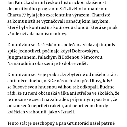
Jan Patočka shrnul českou historickou zkušenost
do pozitivního programu Střízlivého humanismu.
Charta 77 byla jeho excelentním výrazem. Chartisté
za komunistů se vyznačovali označujícím jazykem,
který byl v kontrastu s kouřovou clonou, která se jinak
všude užívala namísto mluvy.
Domnívám se, že českému společenství dávají impuls
spíše jednotlivci, počínaje kdysi Dobrovským,
Jungmannem, Palackým či Boženou Němcovou.
Na národním obrození je to dobře vidět.
Domnívám se, že je prakticky zbytečné od našeho státu
chtít něco jiného, než že nás uchrání před Rusy, když
se Rusové svou hnusnou válkou tak odkopali. Buďme
rádi, že tu není občanská válka ani střelba ve školách, že
je možné se zavřít na zahradě s příjemným pocitem, že
od sousedů nepřiletí raketa, ani nepřijedou hordy
kvičících vrahounů, jako v Izraeli.
Tento stát je neschopný a pan Gruntorád našel patrně