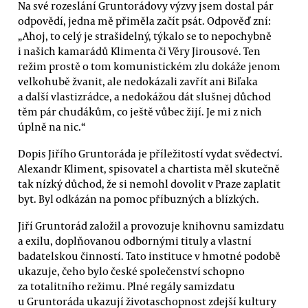
Na své rozeslání Gruntorádovy výzvy jsem dostal pár
odpovědí, jedna mě přiměla začít psát. Odpověď zní:
„Ahoj, to celý je strašidelný, týkalo se to nepochybně
i našich kamarádů Klimenta či Věry Jirousové. Ten
režim prostě o tom komunistickém zlu dokáže jenom
velkohubě žvanit, ale nedokázali zavřít ani Biľaka
a další vlastizrádce, a nedokážou dát slušnej důchod
těm pár chudákům, co ještě vůbec žijí. Je mi z nich
úplně na nic.“
Dopis Jiřího Gruntoráda je příležitostí vydat svědectví.
Alexandr Kliment, spisovatel a chartista měl skutečně
tak nízký důchod, že si nemohl dovolit v Praze zaplatit
byt. Byl odkázán na pomoc příbuzných a blízkých.
Jiří Gruntorád založil a provozuje knihovnu samizdatu
a exilu, doplňovanou odbornými tituly a vlastní
badatelskou činností. Tato instituce v hmotné podobě
ukazuje, čeho bylo české společenství schopno
za totalitního režimu. Plné regály samizdatu
u Gruntoráda ukazují životaschopnost zdejší kultury