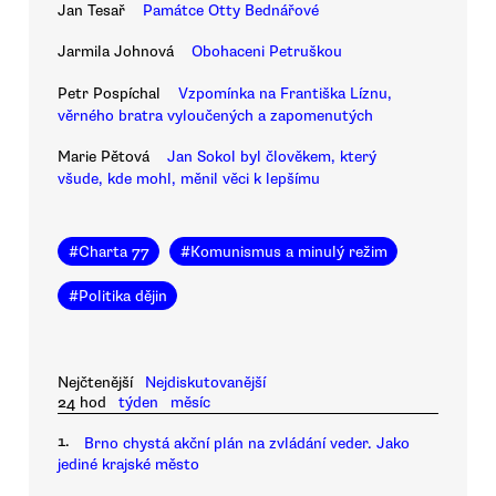
Jan Tesař
Památce Otty Bednářové
Jarmila Johnová
Obohaceni Petruškou
Petr Pospíchal
Vzpomínka na Františka Líznu,
věrného bratra vyloučených a zapomenutých
Marie Pětová
Jan Sokol byl člověkem, který
všude, kde mohl, měnil věci k lepšímu
#
Charta 77
#
Komunismus a minulý režim
#
Politika dějin
Nejčtenější
Nejdiskutovanější
24 hod
týden
měsíc
1.
Brno chystá akční plán na zvládání veder. Jako
jediné krajské město