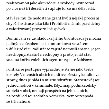
realizovanou jako akt vzdoru a svobody. Gruntorád
po více než tři desetiletí supluje to, co má dělat stát.
Stává se mu, že nedostane grant kvůli nějaké procesní
chybě. Instituce jako Libri Prohibiti má mít pravidelný
a valorizovaný provozní příspěvek.
Domnívám se, že hladovka Jiřího Gruntoráda je možná
jediným způsobem, jak komunikovat se státem
v důležité věci. Náš stát to zajisté nemyslí špatně. Je jen
neschopný. Strašně neschopný, a proto je náš stát
snadná kořist volebních agentur typu té Babišovy.
Politika se postupně vyprazdňuje stejně jako třeba
kostely. V menších obcích nejdříve přestaly kandidovat
strany, dnes je bída i o místní sdružení. Starostové jsou
jednou nohou v kriminále. Když mají podnikatelský
subjekt v obci, nemají prospěch na jeho daních,
na rozdíl od sousedního Německa. Nemoc zespoda
se šíří nahoru.