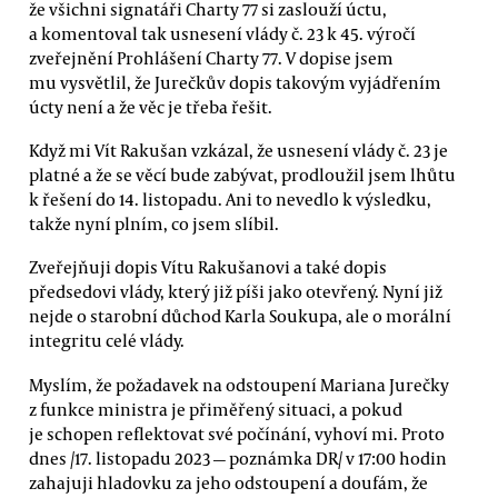
že všichni signatáři Charty 77 si zaslouží úctu,
a komentoval tak usnesení vlády č. 23 k 45. výročí
zveřejnění Prohlášení Charty 77. V dopise jsem
mu vysvětlil, že Jurečkův dopis takovým vyjádřením
úcty není a že věc je třeba řešit.
Když mi Vít Rakušan vzkázal, že usnesení vlády č. 23 je
platné a že se věcí bude zabývat, prodloužil jsem lhůtu
k řešení do 14. listopadu. Ani to nevedlo k výsledku,
takže nyní plním, co jsem slíbil.
Zveřejňuji dopis Vítu Rakušanovi a také dopis
předsedovi vlády, který již píši jako otevřený. Nyní již
nejde o starobní důchod Karla Soukupa, ale o morální
integritu celé vlády.
Myslím, že požadavek na odstoupení Mariana Jurečky
z funkce ministra je přiměřený situaci, a pokud
je schopen reflektovat své počínání, vyhoví mi. Proto
dnes /17. listopadu 2023 — poznámka DR/ v 17:00 hodin
zahajuji hladovku za jeho odstoupení a doufám, že