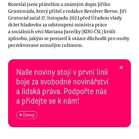
Rozeslal jsem přátelům a známým dopis Jiřího
Gruntoráda, který přišel z redakce Revolver Revue. Jiří
Grutorád začal 17. listopadu 2023 před Úřadem vlády
držet hladovku za odstoupení ministra práce
a sociálních věcí Mariana Jurečky (KDU-ČSL) kvůli
způsobu, jakým se postavil k otázce důchodů pro osoby
perzekvované minulým režimem.
×
Naše noviny stojí v první linii
boje za svobodné novinářství
a lidská práva. Podpořte nás
a přidejte se k nám!
♥ Daruji