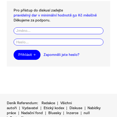
Pro přístup do diskusí zadejte
pravidelný dar v minimální hodnotě 50 Kč měsíčně
Děkujeme za podporu.
Přihlásit →
Zapomněli jste heslo?
Deník Referendum:
Redakce
|
Všichni
autoři
|
Vydavatel
|
Etický kodex
|
Diskuse
|
Nabídky
práce
|
Nadační fond
|
Bluesky
|
Inzerce
|
null