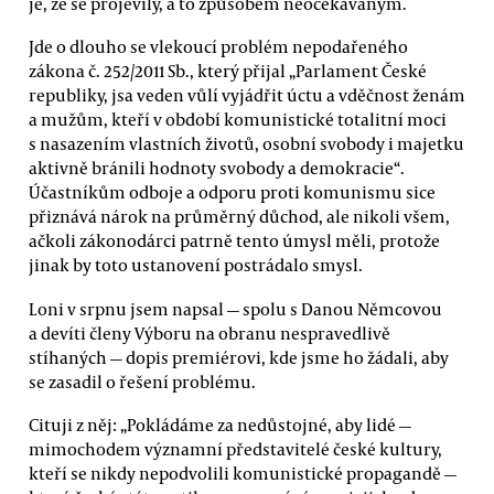
je, že se projevily, a to způsobem neočekávaným.
Jde o dlouho se vlekoucí problém nepodařeného
zákona č. 252/2011 Sb., který přijal „Parlament České
republiky, jsa veden vůlí vyjádřit úctu a vděčnost ženám
a mužům, kteří v období komunistické totalitní moci
s nasazením vlastních životů, osobní svobody i majetku
aktivně bránili hodnoty svobody a demokracie“.
Účastníkům odboje a odporu proti komunismu sice
přiznává nárok na průměrný důchod, ale nikoli všem,
ačkoli zákonodárci patrně tento úmysl měli, protože
jinak by toto ustanovení postrádalo smysl.
Loni v srpnu jsem napsal — spolu s Danou Němcovou
a devíti členy Výboru na obranu nespravedlivě
stíhaných — dopis premiérovi, kde jsme ho žádali, aby
se zasadil o řešení problému.
Cituji z něj: „Pokládáme za nedůstojné, aby lidé —
mimochodem významní představitelé české kultury,
kteří se nikdy nepodvolili komunistické propagandě —