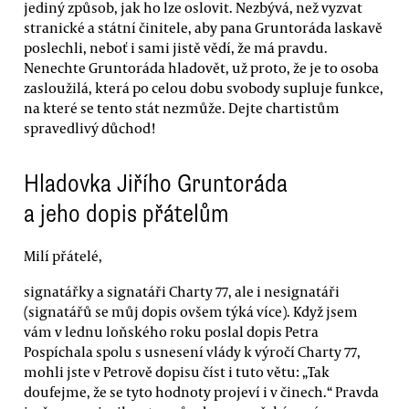
jediný způsob, jak ho lze oslovit. Nezbývá, než vyzvat
stranické a státní činitele, aby pana Gruntoráda laskavě
poslechli, neboť i sami jistě vědí, že má pravdu.
Nenechte Gruntoráda hladovět, už proto, že je to osoba
zasloužilá, která po celou dobu svobody supluje funkce,
na které se tento stát nezmůže. Dejte chartistům
spravedlivý důchod!
Hladovka Jiřího Gruntoráda
a jeho dopis přátelům
Milí přátelé,
signatářky a signatáři Charty 77, ale i nesignatáři
(signatářů se můj dopis ovšem týká více). Když jsem
vám v lednu loňského roku poslal dopis Petra
Pospíchala spolu s usnesení vlády k výročí Charty 77,
mohli jste v Petrově dopisu číst i tuto větu: „Tak
doufejme, že se tyto hodnoty projeví i v činech.“ Pravda