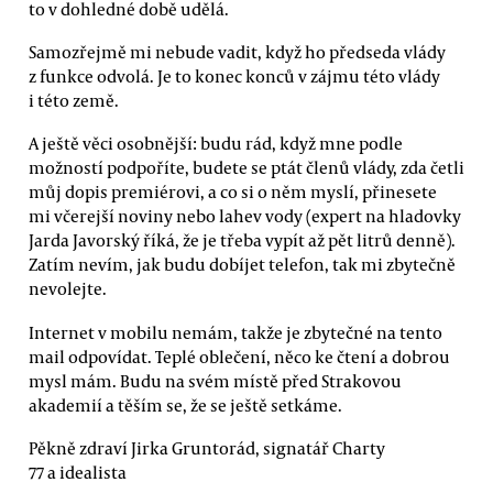
to v dohledné době udělá.
Samozřejmě mi nebude vadit, když ho předseda vlády
z funkce odvolá. Je to konec konců v zájmu této vlády
i této země.
A ještě věci osobnější: budu rád, když mne podle
možností podpoříte, budete se ptát členů vlády, zda četli
můj dopis premiérovi, a co si o něm myslí, přinesete
mi včerejší noviny nebo lahev vody (expert na hladovky
Jarda Javorský říká, že je třeba vypít až pět litrů denně).
Zatím nevím, jak budu dobíjet telefon, tak mi zbytečně
nevolejte.
Internet v mobilu nemám, takže je zbytečné na tento
mail odpovídat. Teplé oblečení, něco ke čtení a dobrou
mysl mám. Budu na svém místě před Strakovou
akademií a těším se, že se ještě setkáme.
Pěkně zdraví Jirka Gruntorád, signatář Charty
77 a idealista